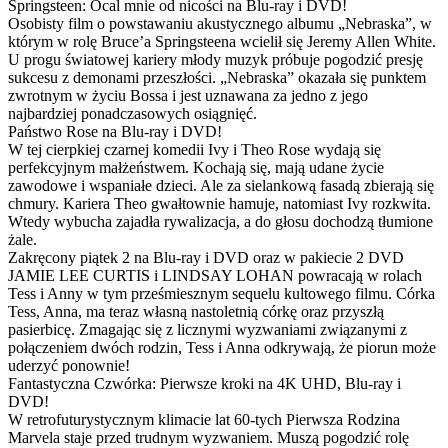
Springsteen: Ocal mnie od nicości na Blu-ray i DVD!
Osobisty film o powstawaniu akustycznego albumu „Nebraska”, w
którym w rolę Bruce’a Springsteena wcielił się Jeremy Allen White.
U progu światowej kariery młody muzyk próbuje pogodzić presję
sukcesu z demonami przeszłości. „Nebraska” okazała się punktem
zwrotnym w życiu Bossa i jest uznawana za jedno z jego
najbardziej ponadczasowych osiągnięć.
Państwo Rose na Blu-ray i DVD!
W tej cierpkiej czarnej komedii Ivy i Theo Rose wydają się
perfekcyjnym małżeństwem. Kochają się, mają udane życie
zawodowe i wspaniałe dzieci. Ale za sielankową fasadą zbierają się
chmury. Kariera Theo gwałtownie hamuje, natomiast Ivy rozkwita.
Wtedy wybucha zajadła rywalizacja, a do głosu dochodzą tłumione
żale.
Zakręcony piątek 2 na Blu-ray i DVD oraz w pakiecie 2 DVD
JAMIE LEE CURTIS i LINDSAY LOHAN powracają w rolach
Tess i Anny w tym prześmiesznym sequelu kultowego filmu. Córka
Tess, Anna, ma teraz własną nastoletnią córkę oraz przyszłą
pasierbicę. Zmagając się z licznymi wyzwaniami związanymi z
połączeniem dwóch rodzin, Tess i Anna odkrywają, że piorun może
uderzyć ponownie!
Fantastyczna Czwórka: Pierwsze kroki na 4K UHD, Blu-ray i
DVD!
W retrofuturystycznym klimacie lat 60-tych Pierwsza Rodzina
Marvela staje przed trudnym wyzwaniem. Muszą pogodzić rolę