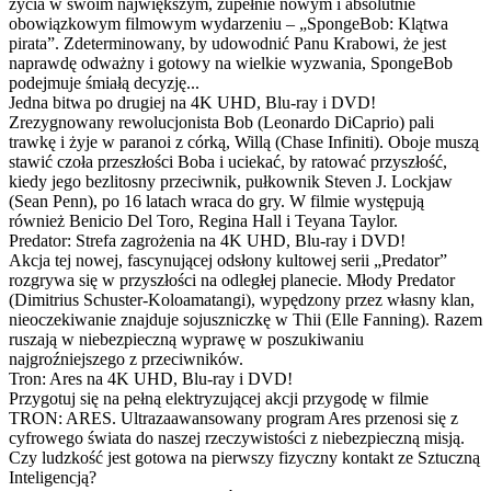
życia w swoim największym, zupełnie nowym i absolutnie
obowiązkowym filmowym wydarzeniu – „SpongeBob: Klątwa
pirata”. Zdeterminowany, by udowodnić Panu Krabowi, że jest
naprawdę odważny i gotowy na wielkie wyzwania, SpongeBob
podejmuje śmiałą decyzję...
Jedna bitwa po drugiej na 4K UHD, Blu-ray i DVD!
Zrezygnowany rewolucjonista Bob (Leonardo DiCaprio) pali
trawkę i żyje w paranoi z córką, Willą (Chase Infiniti). Oboje muszą
stawić czoła przeszłości Boba i uciekać, by ratować przyszłość,
kiedy jego bezlitosny przeciwnik, pułkownik Steven J. Lockjaw
(Sean Penn), po 16 latach wraca do gry. W filmie występują
również Benicio Del Toro, Regina Hall i Teyana Taylor.
Predator: Strefa zagrożenia na 4K UHD, Blu-ray i DVD!
Akcja tej nowej, fascynującej odsłony kultowej serii „Predator”
rozgrywa się w przyszłości na odległej planecie. Młody Predator
(Dimitrius Schuster-Koloamatangi), wypędzony przez własny klan,
nieoczekiwanie znajduje sojuszniczkę w Thii (Elle Fanning). Razem
ruszają w niebezpieczną wyprawę w poszukiwaniu
najgroźniejszego z przeciwników.
Tron: Ares na 4K UHD, Blu-ray i DVD!
Przygotuj się na pełną elektryzującej akcji przygodę w filmie
TRON: ARES. Ultrazaawansowany program Ares przenosi się z
cyfrowego świata do naszej rzeczywistości z niebezpieczną misją.
Czy ludzkość jest gotowa na pierwszy fizyczny kontakt ze Sztuczną
Inteligencją?