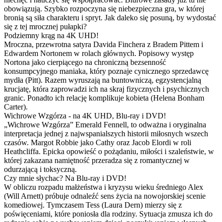
obowiązują. Szybko rozpoczyna się niebezpieczna gra, w której
bronią są siła charakteru i spryt. Jak daleko się posuną, by wydostać
się z tej mrocznej pułapki?
Podziemny krąg na 4K UHD!
Mroczna, przewrotna satyra Davida Finchera z Bradem Pittem i
Edwardem Nortonem w rolach głównych. Popisowy występ
Nortona jako cierpiącego na chroniczną bezsenność
konsumpcyjnego maniaka, który poznaje cynicznego sprzedawcę
mydła (Pitt). Razem wyruszają na buntowniczą, egzystencjalną
krucjatę, która zaprowadzi ich na skraj fizycznych i psychicznych
granic. Ponadto ich relację komplikuje kobieta (Helena Bonham
Carter).
Wichrowe Wzgórza - na 4K UHD, Blu-ray i DVD!
„Wichrowe Wzgórza” Emerald Fennell, to odważna i oryginalna
interpretacja jednej z najwspanialszych historii miłosnych wszech
czasów. Margot Robbie jako Cathy oraz Jacob Elordi w roli
Heathcliffa. Epicka opowieść o pożądaniu, miłości i szaleństwie, w
której zakazana namiętność przeradza się z romantycznej w
odurzającą i toksyczną.
Czy mnie słychac? Na Blu-ray i DVD!
W obliczu rozpadu małżeństwa i kryzysu wieku średniego Alex
(Will Arnett) próbuje odnaleźć sens życia na nowojorskiej scenie
komediowej. Tymczasem Tess (Laura Dern) mierzy się z
poświęceniami, które poniosła dla rodziny. Sytuacja zmusza ich do