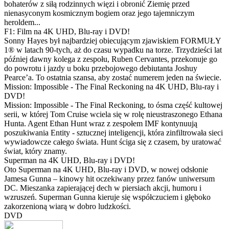
bohaterów z siłą rodzinnych więzi i obronić Ziemię przed
nienasyconym kosmicznym bogiem oraz jego tajemniczym
heroldem...
F1: Film na 4K UHD, Blu-ray i DVD!
Sonny Hayes był najbardziej obiecującym zjawiskiem FORMUŁY
1® w latach 90-tych, aż do czasu wypadku na torze. Trzydzieści lat
później dawny kolega z zespołu, Ruben Cervantes, przekonuje go
do powrotu i jazdy u boku przebojowego debiutanta Joshuy
Pearce’a. To ostatnia szansa, aby zostać numerem jeden na świecie.
Mission: Impossible - The Final Reckoning na 4K UHD, Blu-ray i
DVD!
Mission: Impossible - The Final Reckoning, to ósma część kultowej
serii, w której Tom Cruise wciela się w rolę nieustraszonego Ethana
Hunta. Agent Ethan Hunt wraz z zespołem IMF kontynuują
poszukiwania Entity - sztucznej inteligencji, która zinfiltrowała sieci
wywiadowcze całego świata. Hunt ściga się z czasem, by uratować
świat, który znamy.
Superman na 4K UHD, Blu-ray i DVD!
Oto Superman na 4K UHD, Blu-ray i DVD, w nowej odsłonie
Jamesa Gunna – kinowy hit oczekiwany przez fanów uniwersum
DC. Mieszanka zapierającej dech w piersiach akcji, humoru i
wzruszeń. Superman Gunna kieruje się współczuciem i głęboko
zakorzenioną wiarą w dobro ludzkości.
DVD