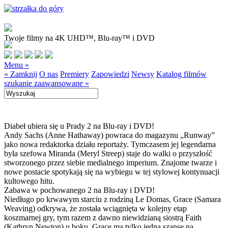
Twoje filmy na 4K UHD™, Blu-ray™ i DVD
Menu »
« Zamknij
O nas
Premiery
Zapowiedzi
Newsy
Katalog filmów
szukanie zaawansowane »
Diabeł ubiera się u Prady 2 na Blu-ray i DVD!
Andy Sachs (Anne Hathaway) powraca do magazynu „Runway”
jako nowa redaktorka działu reportaży. Tymczasem jej legendarna
była szefowa Miranda (Meryl Streep) staje do walki o przyszłość
stworzonego przez siebie medialnego imperium. Znajome twarze i
nowe postacie spotykają się na wybiegu w tej stylowej kontynuacji
kultowego hitu.
Zabawa w pochowanego 2 na Blu-ray i DVD!
Niedługo po krwawym starciu z rodziną Le Domas, Grace (Samara
Weaving) odkrywa, że została wciągnięta w kolejny etap
koszmarnej gry, tym razem z dawno niewidzianą siostrą Faith
(Kathryn Newton) u boku. Grace ma tylko jedną szansę na