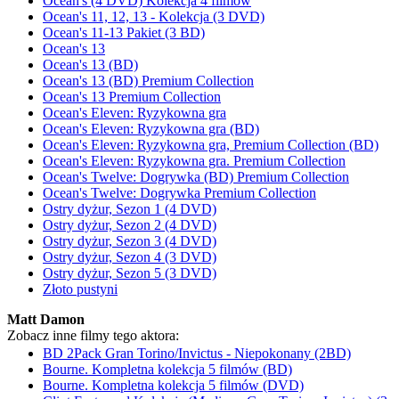
Ocean's (4 DVD) Kolekcja 4 filmów
Ocean's 11, 12, 13 - Kolekcja (3 DVD)
Ocean's 11-13 Pakiet (3 BD)
Ocean's 13
Ocean's 13 (BD)
Ocean's 13 (BD) Premium Collection
Ocean's 13 Premium Collection
Ocean's Eleven: Ryzykowna gra
Ocean's Eleven: Ryzykowna gra (BD)
Ocean's Eleven: Ryzykowna gra, Premium Collection (BD)
Ocean's Eleven: Ryzykowna gra. Premium Collection
Ocean's Twelve: Dogrywka (BD) Premium Collection
Ocean's Twelve: Dogrywka Premium Collection
Ostry dyżur, Sezon 1 (4 DVD)
Ostry dyżur, Sezon 2 (4 DVD)
Ostry dyżur, Sezon 3 (4 DVD)
Ostry dyżur, Sezon 4 (3 DVD)
Ostry dyżur, Sezon 5 (3 DVD)
Złoto pustyni
Matt Damon
Zobacz inne filmy tego aktora:
BD 2Pack Gran Torino/Invictus - Niepokonany (2BD)
Bourne. Kompletna kolekcja 5 filmów (BD)
Bourne. Kompletna kolekcja 5 filmów (DVD)