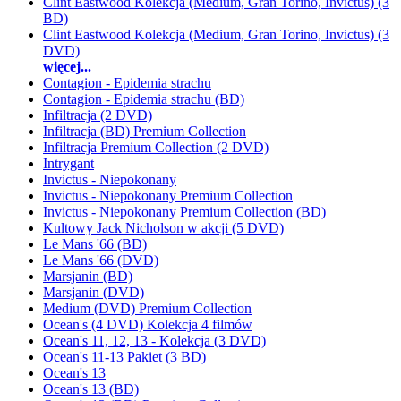
Clint Eastwood Kolekcja (Medium, Gran Torino, Invictus) (3
BD)
Clint Eastwood Kolekcja (Medium, Gran Torino, Invictus) (3
DVD)
więcej...
Contagion - Epidemia strachu
Contagion - Epidemia strachu (BD)
Infiltracja (2 DVD)
Infiltracja (BD) Premium Collection
Infiltracja Premium Collection (2 DVD)
Intrygant
Invictus - Niepokonany
Invictus - Niepokonany Premium Collection
Invictus - Niepokonany Premium Collection (BD)
Kultowy Jack Nicholson w akcji (5 DVD)
Le Mans '66 (BD)
Le Mans '66 (DVD)
Marsjanin (BD)
Marsjanin (DVD)
Medium (DVD) Premium Collection
Ocean's (4 DVD) Kolekcja 4 filmów
Ocean's 11, 12, 13 - Kolekcja (3 DVD)
Ocean's 11-13 Pakiet (3 BD)
Ocean's 13
Ocean's 13 (BD)