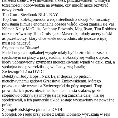
radzenia sobie z wychowaniem dzieci, poszukiwaniem własnych
tożsamości i odpowiedzią na pytanie, czy miłość może przybrać
nowy kształt.
Top Gun - Steelbook BLU- RAY
Top Gun - kolekcjonerska wersja steelbook z okazji 40. rocznicy
powstania filmu! Fenomenalna obsada wśród której znaleźli się Val
Kilmer, Kelly McGillis, Anthony Edwards, Meg Ryan, Tim Robbins
oraz niezrównany Tom Cruise jako Maverick, młody amerykański
as przestworzy, który chce wiele udowodnić, ale jeszcze więcej
musi się nauczyć.
Szympans na Blu-ray!
Ferie Lucy na tropikalnej wyspie miały być beztroskim czasem
spędzonym na plaży z przyjaciółmi, a okazały się walką o życie,
kiedy udomowiony szympans nieoczekiwanie wpadł w dziki szał, a
spokojna noc przerodziła się w chaotyczną batalię...
Zwierzogród 2 na DVD!
Detektywi Judy Hops i Nick Bajer depczą po piętach
nieuchwytnemu gadowi Grzesiowi Żmijewskiemu, którego
pojawienie się wywraca Zwierzogród do góry nogami. Trop
prowadzi ich przez nieznane dzielnice miasta ssaków, gdzie
stopniowo odkrywają intrygę sięgającą znacznie dalej, niż się
spodziewali, a ich partnerski układ zostaje wystawiony na poważną
próbę.
SpongeBob:Klątwa pirata na DVD!
SpongeBob i jego przyjaciele z Bikini Dolnego wyruszają w rejs