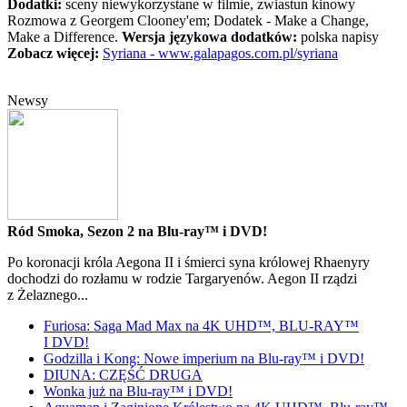
Dodatki:
sceny niewykorzystane w filmie, zwiastun kinowy
Rozmowa z Georgem Clooney'em; Dodatek - Make a Change,
Make a Difference.
Wersja językowa dodatków:
polska napisy
Zobacz więcej:
Syriana - www.galapagos.com.pl/syriana
Newsy
Ród Smoka, Sezon 2 na Blu-ray™ i DVD!
Po koronacji króla Aegona II i śmierci syna królowej Rhaenyry
dochodzi do rozłamu w rodzie Targaryenów. Aegon II rządzi
z Żelaznego...
Furiosa: Saga Mad Max na 4K UHD™, BLU-RAY™
I DVD!
Godzilla i Kong: Nowe imperium na Blu-ray™ i DVD!
DIUNA: CZĘŚĆ DRUGA
Wonka już na Blu-ray™ i DVD!