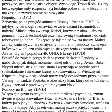
przeżycie, ocalenie siostry i objęcie Wysokiego Tronu Rady. Cztery
bezwzględne rody rozpoczynają brutalne polowanie, w którym nie
ma zasad, a zwycięzca bierze wszystko.
Hopnięci na DVD!
Zabawna, pełna przygód animacja Disney i Pixar na DVD. A
gdybyśmy tak mogli rozmawiać ze zwierzętami i rozumieli, co
mówią? Miłośniczka zwierząt, Mabel, korzysta z okazji, aby za
pomocą nowych technologii przenieść swoją świadomość do ciała
robotycznego bobra. Odkrywając tajemnice świata natury, Mabel
zaprzyjaźnia się z charyzmatycznym bobrem i jednoczy zwierzęce
królestwo w obliczu zbliżającego się zagrożenia ze strony ludzi.
Avatar: Ogień i popiół na 4K UHD, Blu-ray i DVD!
Powróć do zapierającego dech w piersiach świata Pandory w
najbardziej, jak dotąd, monumentalnej odsłonie sagi Avatar. Jake i
Neytiri mierzą się z bolesną stratą i wyruszają w podróż przez
spektakularne i nieznane krainy z koczowniczymi Wietrznymi
Kupcami. Pojawia się jednak nowy wróg dowodzony przez okrutną
Varang - to Ludzie Popiołu, wojowniczy klan, który odwrócił się od
Eywy i zerwał z pradawnymi tradycjami Na'vi.
Pomocy na Blu-ray i DVD!
W tym tętniącym czarnym humorem thrillerze psychologicznym
dwoje współpracowników (Rachel McAdams i Dylan O’Brien),
którzy jako jedyni uchodzą z życiem z katastrofy samolotu, trafia na
bezludną wyspę. Aby przetrwać, muszą przezwyciężyć wzajemną
niechęć i nauczyć się współpracować. Biurowe zasady już tu nie