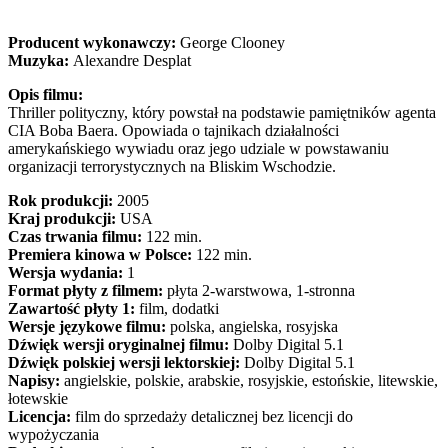
Producent wykonawczy:
George Clooney
Muzyka:
Alexandre Desplat
Opis filmu:
Thriller polityczny, który powstał na podstawie pamiętników agenta
CIA Boba Baera. Opowiada o tajnikach działalności
amerykańskiego wywiadu oraz jego udziale w powstawaniu
organizacji terrorystycznych na Bliskim Wschodzie.
Rok produkcji:
2005
Kraj produkcji:
USA
Czas trwania filmu:
122 min.
Premiera kinowa w Polsce:
122 min.
Wersja wydania:
1
Format płyty z filmem:
płyta 2-warstwowa, 1-stronna
Zawartość płyty 1:
film, dodatki
Wersje językowe filmu:
polska, angielska, rosyjska
Dźwięk wersji oryginalnej filmu:
Dolby Digital 5.1
Dźwięk polskiej wersji lektorskiej:
Dolby Digital 5.1
Napisy:
angielskie, polskie, arabskie, rosyjskie, estońskie, litewskie,
łotewskie
Licencja:
film do sprzedaży detalicznej bez licencji do
wypożyczania