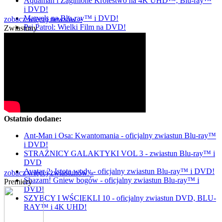
Aquaman i Zaginione Królestwo na 4K UHD™, Blu-ray™
i DVD!
Marvels na Blu-ray™ i DVD!
zobacz więcej newsów »
Psi Patrol: Wielki Film na DVD!
Zwiastuny
Ostatnio dodane:
Ant-Man i Osa: Kwantomania - oficjalny zwiastun Blu-ray™
i DVD!
STRAŻNICY GALAKTYKI VOL 3 - zwiastun Blu-ray™ i
DVD
Avatar 2: Istota wody - oficjalny zwiastun Blu-ray™ i DVD!
zobacz więcej zwiastunów »
Shazam! Gniew bogów - oficjalny zwiastun Blu-ray™ i
Premiery
DVD!
SZYBCY I WŚCIEKLI 10 - oficjalny zwiastun DVD, BLU-
RAY™ i 4K UHD!