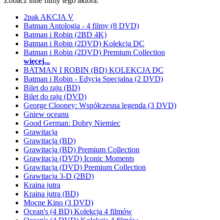
Zobacz inne filmy tego aktora:
2pak AKCJA V
Batman Antologia - 4 filmy (8 DVD)
Batman i Robin (2BD 4K)
Batman i Robin (2DVD) Kolekcja DC
Batman i Robin (2DVD) Premium Collection
więcej...
BATMAN I ROBIN (BD) KOLEKCJA DC
Batman i Robin - Edycja Specjalna (2 DVD)
Bilet do raju (BD)
Bilet do raju (DVD)
George Clooney: Współczesna legenda (3 DVD)
Gniew oceanu
Good German: Dobry Niemiec
Grawitacja
Grawitacja (BD)
Grawitacja (BD) Premium Collection
Grawitacja (DVD) Iconic Moments
Grawitacja (DVD) Premium Collection
Grawitacja 3-D (2BD)
Kraina jutra
Kraina jutra (BD)
Mocne Kino (3 DVD)
Ocean's (4 BD) Kolekcja 4 filmów