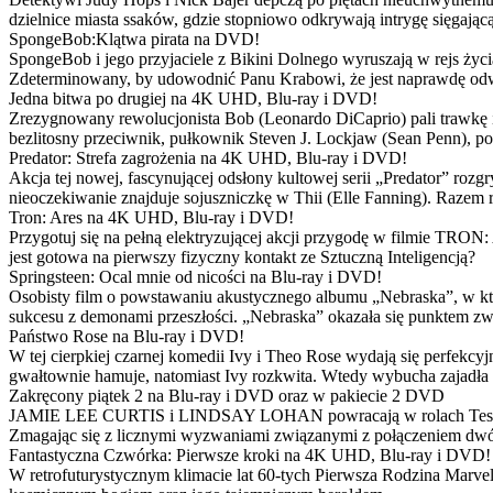
dzielnice miasta ssaków, gdzie stopniowo odkrywają intrygę sięgającą
SpongeBob:Klątwa pirata na DVD!
SpongeBob i jego przyjaciele z Bikini Dolnego wyruszają w rejs 
Zdeterminowany, by udowodnić Panu Krabowi, że jest naprawdę odw
Jedna bitwa po drugiej na 4K UHD, Blu-ray i DVD!
Zrezygnowany rewolucjonista Bob (Leonardo DiCaprio) pali trawkę i ż
bezlitosny przeciwnik, pułkownik Steven J. Lockjaw (Sean Penn), po 
Predator: Strefa zagrożenia na 4K UHD, Blu-ray i DVD!
Akcja tej nowej, fascynującej odsłony kultowej serii „Predator” roz
nieoczekiwanie znajduje sojuszniczkę w Thii (Elle Fanning). Razem
Tron: Ares na 4K UHD, Blu-ray i DVD!
Przygotuj się na pełną elektryzującej akcji przygodę w filmie TRON
jest gotowa na pierwszy fizyczny kontakt ze Sztuczną Inteligencją?
Springsteen: Ocal mnie od nicości na Blu-ray i DVD!
Osobisty film o powstawaniu akustycznego albumu „Nebraska”, w któ
sukcesu z demonami przeszłości. „Nebraska” okazała się punktem zw
Państwo Rose na Blu-ray i DVD!
W tej cierpkiej czarnej komedii Ivy i Theo Rose wydają się perfekcy
gwałtownie hamuje, natomiast Ivy rozkwita. Wtedy wybucha zajadła r
Zakręcony piątek 2 na Blu-ray i DVD oraz w pakiecie 2 DVD
JAMIE LEE CURTIS i LINDSAY LOHAN powracają w rolach Tess i Anny
Zmagając się z licznymi wyzwaniami związanymi z połączeniem dwóc
Fantastyczna Czwórka: Pierwsze kroki na 4K UHD, Blu-ray i DVD!
W retrofuturystycznym klimacie lat 60-tych Pierwsza Rodzina Marve