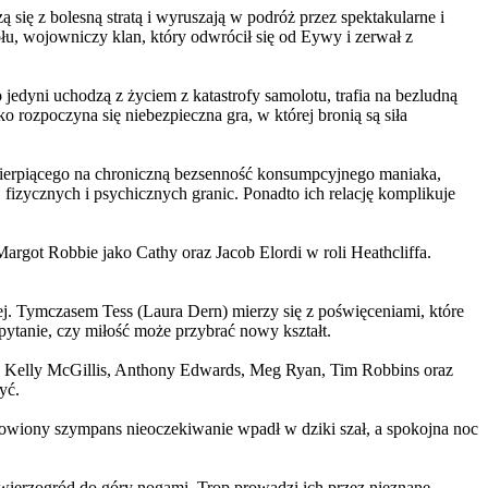
 się z bolesną stratą i wyruszają w podróż przez spektakularne i
, wojowniczy klan, który odwrócił się od Eywy i zerwał z
yni uchodzą z życiem z katastrofy samolotu, trafia na bezludną
rozpoczyna się niebezpieczna gra, w której bronią są siła
ierpiącego na chroniczną bezsenność konsumpcyjnego maniaka,
 fizycznych i psychicznych granic. Ponadto ich relację komplikuje
argot Robbie jako Cathy oraz Jacob Elordi w roli Heathcliffa.
ej. Tymczasem Tess (Laura Dern) mierzy się z poświęceniami, które
ytanie, czy miłość może przybrać nowy kształt.
er, Kelly McGillis, Anthony Edwards, Meg Ryan, Tim Robbins oraz
yć.
omowiony szympans nieoczekiwanie wpadł w dziki szał, a spokojna noc
ierzogród do góry nogami. Trop prowadzi ich przez nieznane