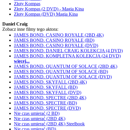
Złoty Kompas
Złoty Kompas (2 DVD) - Magia Kina
Złoty Kompas (DVD) Magia Kina
Daniel Craig
Zobacz inne filmy tego aktora:
JAMES BOND. CASINO ROYALE (2BD 4K)
JAMES BOND. CASINO ROYALE (BD)
JAMES BOND. CASINO ROYALE (DVD)
JAMES BOND. DANIEL CRAIG KOLEKCJA (4 DVD)
JAMES BOND. KOMPLETNA KOLEKCJA (24 DVD)
więcej...
JAMES BOND. QUANTUM OF SOLACE (2BD 4K)
JAMES BOND. QUANTUM OF SOLACE (BD)
JAMES BOND. QUANTUM OF SOLACE (DVD)
JAMES BOND. SKYFALL (2BD 4K)
JAMES BOND. SKYFALL (BD)
JAMES BOND. SKYFALL (DVD)
JAMES BOND. SPECTRE (2BD 4K)
JAMES BOND. SPECTRE (BD)
JAMES BOND. SPECTRE (DVD)
Nie czas umierać (2 BD)
Nie czas umierać (2BD 4K)
Nie czas umierać (2BD 4K) Steelbook
Nie czas umierać (BD)