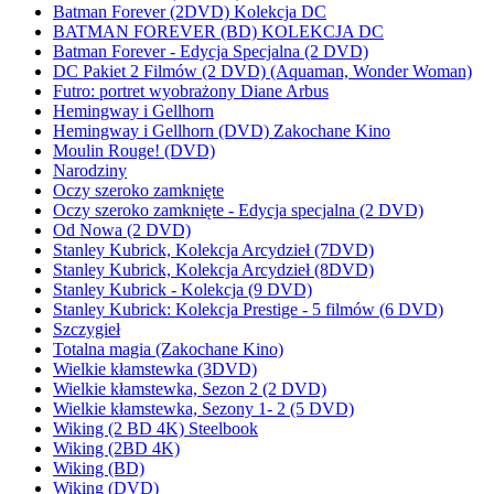
Batman Forever (2DVD) Kolekcja DC
BATMAN FOREVER (BD) KOLEKCJA DC
Batman Forever - Edycja Specjalna (2 DVD)
DC Pakiet 2 Filmów (2 DVD) (Aquaman, Wonder Woman)
Futro: portret wyobrażony Diane Arbus
Hemingway i Gellhorn
Hemingway i Gellhorn (DVD) Zakochane Kino
Moulin Rouge! (DVD)
Narodziny
Oczy szeroko zamknięte
Oczy szeroko zamknięte - Edycja specjalna (2 DVD)
Od Nowa (2 DVD)
Stanley Kubrick, Kolekcja Arcydzieł (7DVD)
Stanley Kubrick, Kolekcja Arcydzieł (8DVD)
Stanley Kubrick - Kolekcja (9 DVD)
Stanley Kubrick: Kolekcja Prestige - 5 filmów (6 DVD)
Szczygieł
Totalna magia (Zakochane Kino)
Wielkie kłamstewka (3DVD)
Wielkie kłamstewka, Sezon 2 (2 DVD)
Wielkie kłamstewka, Sezony 1- 2 (5 DVD)
Wiking (2 BD 4K) Steelbook
Wiking (2BD 4K)
Wiking (BD)
Wiking (DVD)