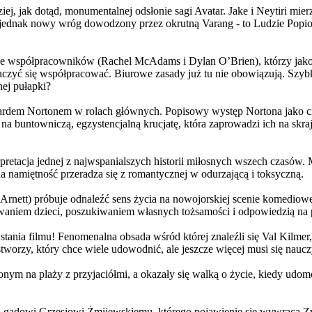
j, jak dotąd, monumentalnej odsłonie sagi Avatar. Jake i Neytiri mierzą
jednak nowy wróg dowodzony przez okrutną Varang - to Ludzie Popiołu
 współpracowników (Rachel McAdams i Dylan O’Brien), którzy jako jed
yć się współpracować. Biurowe zasady już tu nie obowiązują. Szybko 
nej pułapki?
wardem Nortonem w rolach głównych. Popisowy występ Nortona jako c
a buntowniczą, egzystencjalną krucjatę, która zaprowadzi ich na skraj
etacja jednej z najwspanialszych historii miłosnych wszech czasów. M
na namiętność przeradza się z romantycznej w odurzającą i toksyczną.
Arnett) próbuje odnaleźć sens życia na nowojorskiej scenie komediow
owaniem dzieci, poszukiwaniem własnych tożsamości i odpowiedzią na p
wstania filmu! Fenomenalna obsada wśród której znaleźli się Val Kilm
orzy, który chce wiele udowodnić, ale jeszcze więcej musi się naucz
onym na plaży z przyjaciółmi, a okazały się walką o życie, kiedy ud
 gadowi Grzesiowi Żmijewskiemu, którego pojawienie się wywraca Zw