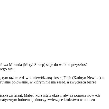
wa Miranda (Meryl Streep) staje do walki o przyszłość
wego hitu.
, tym razem z dawno niewidzianą siostrą Faith (Kathryn Newton) u
brutalne polowanie, w którym nie ma zasad, a zwycięzca bierze
czka zwierząt, Mabel, korzysta z okazji, aby za pomocą nowych
yzmatycznym bobrem i jednoczy zwierzęce królestwo w obliczu