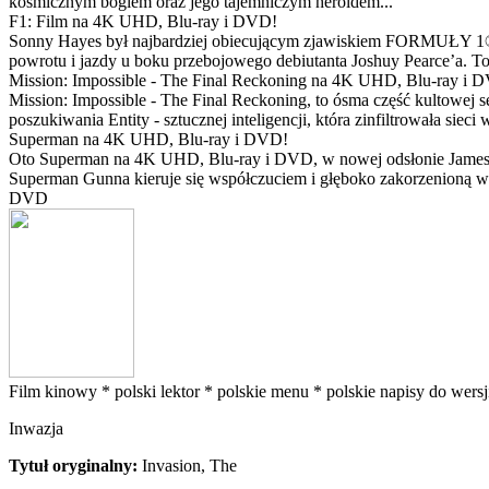
kosmicznym bogiem oraz jego tajemniczym heroldem...
F1: Film na 4K UHD, Blu-ray i DVD!
Sonny Hayes był najbardziej obiecującym zjawiskiem FORMUŁY 1® w 
powrotu i jazdy u boku przebojowego debiutanta Joshuy Pearce’a. To 
Mission: Impossible - The Final Reckoning na 4K UHD, Blu-ray i 
Mission: Impossible - The Final Reckoning, to ósma część kultowej 
poszukiwania Entity - sztucznej inteligencji, która zinfiltrowała sie
Superman na 4K UHD, Blu-ray i DVD!
Oto Superman na 4K UHD, Blu-ray i DVD, w nowej odsłonie Jamesa 
Superman Gunna kieruje się współczuciem i głęboko zakorzenioną wi
DVD
Film kinowy *
polski lektor *
polskie menu *
polskie napisy do wersj
Inwazja
Tytuł oryginalny:
Invasion, The