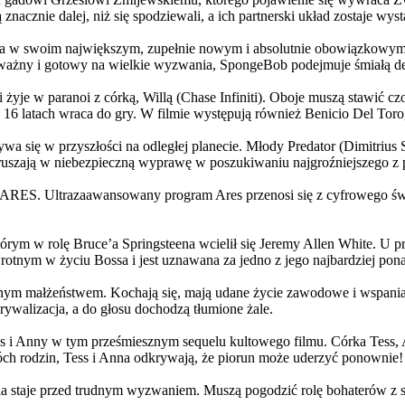
 znacznie dalej, niż się spodziewali, a ich partnerski układ zostaje w
życia w swoim największym, zupełnie nowym i absolutnie obowiązkowy
ażny i gotowy na wielkie wyzwania, SpongeBob podejmuje śmiałą dec
yje w paranoi z córką, Willą (Chase Infiniti). Oboje muszą stawić czoł
16 latach wraca do gry. W filmie występują również Benicio Del Toro,
grywa się w przyszłości na odległej planecie. Młody Predator (Dimitri
 ruszają w niebezpieczną wyprawę w poszukiwaniu najgroźniejszego z
: ARES. Ultrazaawansowany program Ares przenosi się z cyfrowego świ
rym w rolę Bruce’a Springsteena wcielił się Jeremy Allen White. U p
rotnym w życiu Bossa i jest uznawana za jedno z jego najbardziej po
jnym małżeństwem. Kochają się, mają udane życie zawodowe i wspaniałe
ywalizacja, a do głosu dochodzą tłumione żale.
 w tym prześmiesznym sequelu kultowego filmu. Córka Tess, Anna, 
h rodzin, Tess i Anna odkrywają, że piorun może uderzyć ponownie!
la staje przed trudnym wyzwaniem. Muszą pogodzić rolę bohaterów z s