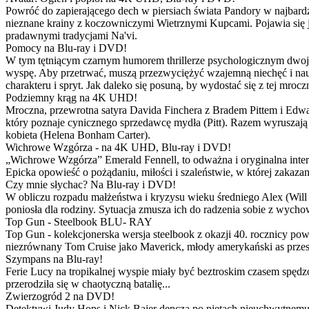
Powróć do zapierającego dech w piersiach świata Pandory w najbardzie
nieznane krainy z koczowniczymi Wietrznymi Kupcami. Pojawia się 
pradawnymi tradycjami Na'vi.
Pomocy na Blu-ray i DVD!
W tym tętniącym czarnym humorem thrillerze psychologicznym dwoje
wyspę. Aby przetrwać, muszą przezwyciężyć wzajemną niechęć i naucz
charakteru i spryt. Jak daleko się posuną, by wydostać się z tej mrocz
Podziemny krąg na 4K UHD!
Mroczna, przewrotna satyra Davida Finchera z Bradem Pittem i Ed
który poznaje cynicznego sprzedawcę mydła (Pitt). Razem wyruszają n
kobieta (Helena Bonham Carter).
Wichrowe Wzgórza - na 4K UHD, Blu-ray i DVD!
„Wichrowe Wzgórza” Emerald Fennell, to odważna i oryginalna interpr
Epicka opowieść o pożądaniu, miłości i szaleństwie, w której zakaza
Czy mnie słychac? Na Blu-ray i DVD!
W obliczu rozpadu małżeństwa i kryzysu wieku średniego Alex (Will 
poniosła dla rodziny. Sytuacja zmusza ich do radzenia sobie z wych
Top Gun - Steelbook BLU- RAY
Top Gun - kolekcjonerska wersja steelbook z okazji 40. rocznicy po
niezrównany Tom Cruise jako Maverick, młody amerykański as przestw
Szympans na Blu-ray!
Ferie Lucy na tropikalnej wyspie miały być beztroskim czasem spędz
przerodziła się w chaotyczną batalię...
Zwierzogród 2 na DVD!
Detektywi Judy Hops i Nick Bajer depczą po piętach nieuchwytnemu