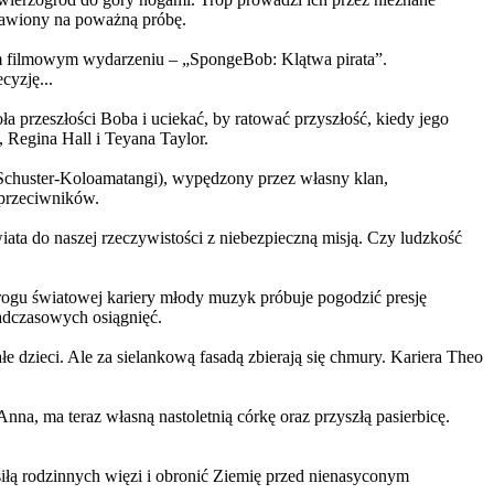
ystawiony na poważną próbę.
m filmowym wydarzeniu – „SpongeBob: Klątwa pirata”.
yzję...
a przeszłości Boba i uciekać, by ratować przyszłość, kiedy jego
 Regina Hall i Teyana Taylor.
us Schuster-Koloamatangi), wypędzony przez własny klan,
 przeciwników.
ata do naszej rzeczywistości z niebezpieczną misją. Czy ludzkość
rogu światowej kariery młody muzyk próbuje pogodzić presję
nadczasowych osiągnięć.
 dzieci. Ale za sielankową fasadą zbierają się chmury. Kariera Theo
ma teraz własną nastoletnią córkę oraz przyszłą pasierbicę.
iłą rodzinnych więzi i obronić Ziemię przed nienasyconym