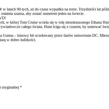
latach 90-tych, aż do czasu wypadku na torze. Trzydzieści lat późn
ostatnia szansa, aby zostać numerem jeden na świecie.
DVD!
serii, w której Tom Cruise wciela się w rolę nieustraszonego Ethana 
ci wywiadowcze całego świata. Hunt ściga się z czasem, by uratować świ
Gunna – kinowy hit oczekiwany przez fanów uniwersum DC. Mieszanka
arą w dobro ludzkości.
i oryginalnej *