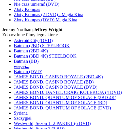
Nie czas umierać (DVD)
Złoty Kompas
Złoty Kompas (2 DVD) - Magia Kina
Złoty Kompas (DVD) Magia Kina
Jeremy Northam,
Jeffrey Wright
Zobacz inne filmy tego aktora:
Asteroid City (DVD)
Batman (2BD) STEELBOOK
Batman (2BD 4K)
Batman (3BD 4K) STEELBOOK
Batman (BD)
więcej...
Batman (DVD)
JAMES BOND. CASINO ROYALE (2BD 4K)
JAMES BOND. CASINO ROYALE (BD)
JAMES BOND. CASINO ROYALE (DVD)
JAMES BOND. DANIEL CRAIG KOLEKCJA (4 DVD)
JAMES BOND. QUANTUM OF SOLACE (2BD 4K)
JAMES BOND. QUANTUM OF SOLACE (BD)
JAMES BOND. QUANTUM OF SOLACE (DVD)
Syriana
Szczygieł
Westworld, Sezon 1- 2 PAKIET (6 DVD)
Westworld, Sezon 2 (3 BD)