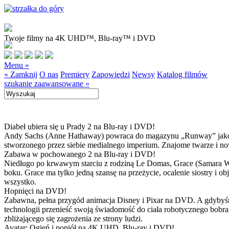
Twoje filmy na 4K UHD™, Blu-ray™ i DVD
Menu »
« Zamknij
O nas
Premiery
Zapowiedzi
Newsy
Katalog filmów
szukanie zaawansowane »
Diabeł ubiera się u Prady 2 na Blu-ray i DVD!
Andy Sachs (Anne Hathaway) powraca do magazynu „Runway” jako now
stworzonego przez siebie medialnego imperium. Znajome twarze i now
Zabawa w pochowanego 2 na Blu-ray i DVD!
Niedługo po krwawym starciu z rodziną Le Domas, Grace (Samara Wea
boku. Grace ma tylko jedną szansę na przeżycie, ocalenie siostry i
wszystko.
Hopnięci na DVD!
Zabawna, pełna przygód animacja Disney i Pixar na DVD. A gdybyśmy
technologii przenieść swoją świadomość do ciała robotycznego bobra
zbliżającego się zagrożenia ze strony ludzi.
Avatar: Ogień i popiół na 4K UHD, Blu-ray i DVD!