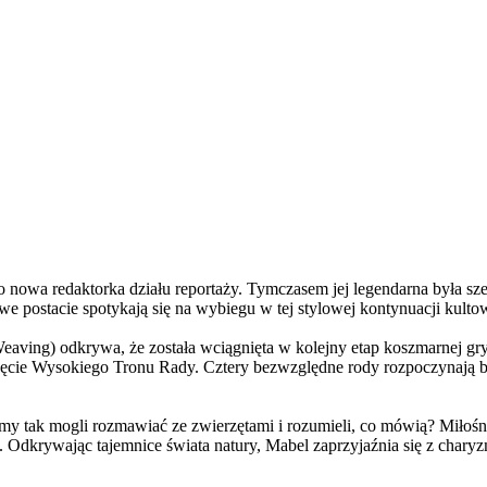
a redaktorka działu reportaży. Tymczasem jej legendarna była szefo
e postacie spotykają się na wybiegu w tej stylowej kontynuacji kulto
ving) odkrywa, że została wciągnięta w kolejny etap koszmarnej gry
 objęcie Wysokiego Tronu Rady. Cztery bezwzględne rody rozpoczynają 
 tak mogli rozmawiać ze zwierzętami i rozumieli, co mówią? Miłośni
. Odkrywając tajemnice świata natury, Mabel zaprzyjaźnia się z char