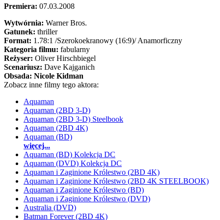
Premiera:
07.03.2008
Wytwórnia:
Warner Bros.
Gatunek:
thriller
Format:
1.78:1
/Szerokoekranowy (16:9)/
Anamorficzny
Kategoria filmu:
fabularny
Reżyser:
Oliver Hirschbiegel
Scenariusz:
Dave Kajganich
Obsada:
Nicole Kidman
Zobacz inne filmy tego aktora:
Aquaman
Aquaman (2BD 3-D)
Aquaman (2BD 3-D) Steelbook
Aquaman (2BD 4K)
Aquaman (BD)
więcej...
Aquaman (BD) Kolekcja DC
Aquaman (DVD) Kolekcja DC
Aquaman i Zaginione Królestwo (2BD 4K)
Aquaman i Zaginione Królestwo (2BD 4K STEELBOOK)
Aquaman i Zaginione Królestwo (BD)
Aquaman i Zaginione Królestwo (DVD)
Australia (DVD)
Batman Forever (2BD 4K)