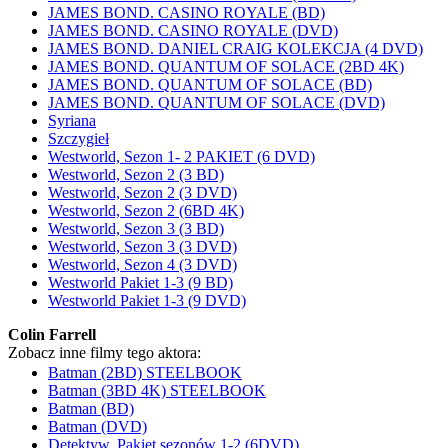
JAMES BOND. CASINO ROYALE (BD)
JAMES BOND. CASINO ROYALE (DVD)
JAMES BOND. DANIEL CRAIG KOLEKCJA (4 DVD)
JAMES BOND. QUANTUM OF SOLACE (2BD 4K)
JAMES BOND. QUANTUM OF SOLACE (BD)
JAMES BOND. QUANTUM OF SOLACE (DVD)
Syriana
Szczygieł
Westworld, Sezon 1- 2 PAKIET (6 DVD)
Westworld, Sezon 2 (3 BD)
Westworld, Sezon 2 (3 DVD)
Westworld, Sezon 2 (6BD 4K)
Westworld, Sezon 3 (3 BD)
Westworld, Sezon 3 (3 DVD)
Westworld, Sezon 4 (3 DVD)
Westworld Pakiet 1-3 (9 BD)
Westworld Pakiet 1-3 (9 DVD)
Colin Farrell
Zobacz inne filmy tego aktora:
Batman (2BD) STEELBOOK
Batman (3BD 4K) STEELBOOK
Batman (BD)
Batman (DVD)
Detektyw, Pakiet sezonów 1-2 (6DVD)