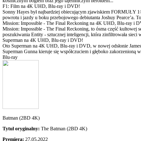
kosmicznym bogiem oraz jego tajemniczym heroldem...
F1: Film na 4K UHD, Blu-ray i DVD!
Sonny Hayes był najbardziej obiecującym zjawiskiem FORMUŁY 1® w 
powrotu i jazdy u boku przebojowego debiutanta Joshuy Pearce’a. To 
Mission: Impossible - The Final Reckoning na 4K UHD, Blu-ray i 
Mission: Impossible - The Final Reckoning, to ósma część kultowej 
poszukiwania Entity - sztucznej inteligencji, która zinfiltrowała sie
Superman na 4K UHD, Blu-ray i DVD!
Oto Superman na 4K UHD, Blu-ray i DVD, w nowej odsłonie Jamesa 
Superman Gunna kieruje się współczuciem i głęboko zakorzenioną wi
Blu-ray
Batman (2BD 4K)
Tytuł oryginalny:
The Batman (2BD 4K)
Premiera:
27.05.2022