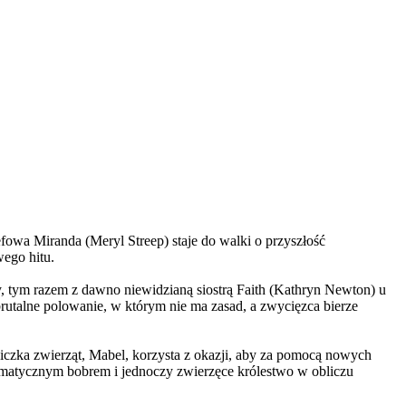
wa Miranda (Meryl Streep) staje do walki o przyszłość
wego hitu.
, tym razem z dawno niewidzianą siostrą Faith (Kathryn Newton) u
brutalne polowanie, w którym nie ma zasad, a zwycięzca bierze
czka zwierząt, Mabel, korzysta z okazji, aby za pomocą nowych
yzmatycznym bobrem i jednoczy zwierzęce królestwo w obliczu