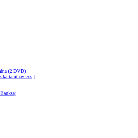
cjalna (2 DVD)
z kartami zwierząt
 Banksa)