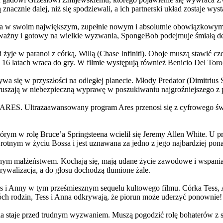
 znacznie dalej, niż się spodziewali, a ich partnerski układ zostaje w
życia w swoim największym, zupełnie nowym i absolutnie obowiązkowy
ażny i gotowy na wielkie wyzwania, SpongeBob podejmuje śmiałą dec
yje w paranoi z córką, Willą (Chase Infiniti). Oboje muszą stawić czoł
16 latach wraca do gry. W filmie występują również Benicio Del Toro,
grywa się w przyszłości na odległej planecie. Młody Predator (Dimitri
 ruszają w niebezpieczną wyprawę w poszukiwaniu najgroźniejszego z
: ARES. Ultrazaawansowany program Ares przenosi się z cyfrowego świ
rym w rolę Bruce’a Springsteena wcielił się Jeremy Allen White. U p
rotnym w życiu Bossa i jest uznawana za jedno z jego najbardziej po
jnym małżeństwem. Kochają się, mają udane życie zawodowe i wspaniałe
ywalizacja, a do głosu dochodzą tłumione żale.
 w tym prześmiesznym sequelu kultowego filmu. Córka Tess, Anna, 
h rodzin, Tess i Anna odkrywają, że piorun może uderzyć ponownie!
la staje przed trudnym wyzwaniem. Muszą pogodzić rolę bohaterów z s