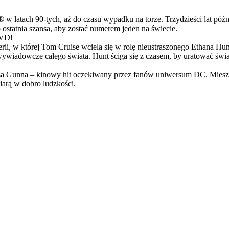
latach 90-tych, aż do czasu wypadku na torze. Trzydzieści lat późn
ostatnia szansa, aby zostać numerem jeden na świecie.
DVD!
serii, w której Tom Cruise wciela się w rolę nieustraszonego Ethana 
ci wywiadowcze całego świata. Hunt ściga się z czasem, by uratować świ
Gunna – kinowy hit oczekiwany przez fanów uniwersum DC. Mieszanka
arą w dobro ludzkości.