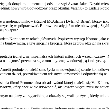
j, jak dotąd, monumentalnej odsłonie sagi Avatar. Jake i Neytiri mierzą
jednak nowy wróg dowodzony przez okrutną Varang - to Ludzie Popiołu
 współpracowników (Rachel McAdams i Dylan O’Brien), którzy jako jed
yć się współpracować. Biurowe zasady już tu nie obowiązują. Szybko 
nej pułapki?
wardem Nortonem w rolach głównych. Popisowy występ Nortona jako c
a buntowniczą, egzystencjalną krucjatę, która zaprowadzi ich na skraj
etacja jednej z najwspanialszych historii miłosnych wszech czasów. M
na namiętność przeradza się z romantycznej w odurzającą i toksyczną.
Arnett) próbuje odnaleźć sens życia na nowojorskiej scenie komediow
owaniem dzieci, poszukiwaniem własnych tożsamości i odpowiedzią na p
wstania filmu! Fenomenalna obsada wśród której znaleźli się Val Kilm
orzy, który chce wiele udowodnić, ale jeszcze więcej musi się naucz
onym na plaży z przyjaciółmi, a okazały się walką o życie, kiedy ud
 gadowi Grzesiowi Żmijewskiemu, którego pojawienie się wywraca Zw