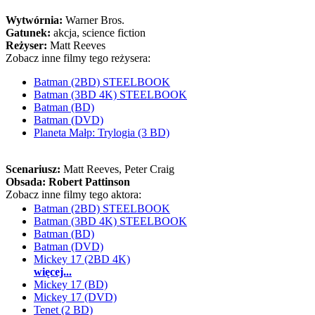
Wytwórnia:
Warner Bros.
Gatunek:
akcja, science fiction
Reżyser:
Matt Reeves
Zobacz inne filmy tego reżysera:
Batman (2BD) STEELBOOK
Batman (3BD 4K) STEELBOOK
Batman (BD)
Batman (DVD)
Planeta Małp: Trylogia (3 BD)
Scenariusz:
Matt Reeves
, Peter Craig
Obsada:
Robert Pattinson
Zobacz inne filmy tego aktora:
Batman (2BD) STEELBOOK
Batman (3BD 4K) STEELBOOK
Batman (BD)
Batman (DVD)
Mickey 17 (2BD 4K)
więcej...
Mickey 17 (BD)
Mickey 17 (DVD)
Tenet (2 BD)