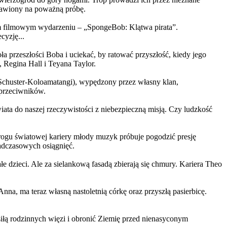
ystawiony na poważną próbę.
m filmowym wydarzeniu – „SpongeBob: Klątwa pirata”.
yzję...
a przeszłości Boba i uciekać, by ratować przyszłość, kiedy jego
 Regina Hall i Teyana Taylor.
us Schuster-Koloamatangi), wypędzony przez własny klan,
 przeciwników.
ata do naszej rzeczywistości z niebezpieczną misją. Czy ludzkość
rogu światowej kariery młody muzyk próbuje pogodzić presję
nadczasowych osiągnięć.
 dzieci. Ale za sielankową fasadą zbierają się chmury. Kariera Theo
ma teraz własną nastoletnią córkę oraz przyszłą pasierbicę.
iłą rodzinnych więzi i obronić Ziemię przed nienasyconym