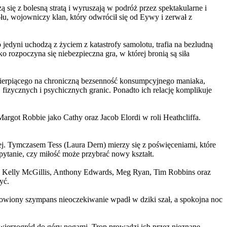
 się z bolesną stratą i wyruszają w podróż przez spektakularne i
, wojowniczy klan, który odwrócił się od Eywy i zerwał z
yni uchodzą z życiem z katastrofy samolotu, trafia na bezludną
rozpoczyna się niebezpieczna gra, w której bronią są siła
ierpiącego na chroniczną bezsenność konsumpcyjnego maniaka,
 fizycznych i psychicznych granic. Ponadto ich relację komplikuje
argot Robbie jako Cathy oraz Jacob Elordi w roli Heathcliffa.
ej. Tymczasem Tess (Laura Dern) mierzy się z poświęceniami, które
ytanie, czy miłość może przybrać nowy kształt.
er, Kelly McGillis, Anthony Edwards, Meg Ryan, Tim Robbins oraz
yć.
omowiony szympans nieoczekiwanie wpadł w dziki szał, a spokojna noc
ierzogród do góry nogami. Trop prowadzi ich przez nieznane