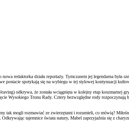
a redaktorka działu reportaży. Tymczasem jej legendarna była szefo
e postacie spotykają się na wybiegu w tej stylowej kontynuacji kulto
ving) odkrywa, że została wciągnięta w kolejny etap koszmarnej gry
 objęcie Wysokiego Tronu Rady. Cztery bezwzględne rody rozpoczynają 
 tak mogli rozmawiać ze zwierzętami i rozumieli, co mówią? Miłośni
. Odkrywając tajemnice świata natury, Mabel zaprzyjaźnia się z char