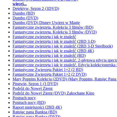
więcej...
Detektyw, Sezon 2 (3DVD)
Dumbo (BD)
Dumbo (DVD)
Dumbo (DVD) Disney Uwierz w Magię
Fantastyczne zwierzęta. Kolekcja 3 filmów (BD)
Fantastyczne zwierzęta. Kolekcja 3 filmów (DVD)
Fantastyczne zwierzęta i jak je znaleźć
Fantastyczne zwierzęta i jak je znaleźć (2BD 3-D)
Fantastyczne zwierzęta i jak je znaleźć (2BD 3-D Steelbook)
Fantastyczne zwierzęta i jak je znaleźć (2BD 4K)
Fantastyczne zwierzęta i jak je znaleźć (BD)
Fantastyczne zwierzęta i jak je znaleźć. 2-płytowa edycja spe
Fantastyczne zwierzęta i jak je znaleźć. Edycja kolekcjonerska 
Fantastyczne Zwierzęta Pakiet 1+2 (2 BD)
Fantastyczne Zwierzęta Pakiet 1+2 (2 DVD)
Mary Poppins Kolekcja (2DVD) (Mary Poppins, Ratując Pana
Pingwin, Sezon 1 (3 DVD)
Podróż do Nowej Ziemi
Podróż do Nowej Ziemi (DVD) Zakochane Kino
Postrach nocy
Postrach nocy (BD)
Raport mniejszości (2BD 4K)
Ratując pana Banksa (BD)
Ratując pana Banksa (DVD)