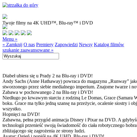
Twoje filmy na 4K UHD™, Blu-ray™ i DVD
Menu »
« Zamknij
O nas
Premiery
Zapowiedzi
Newsy
Katalog filmów
szukanie zaawansowane »
Diabeł ubiera się u Prady 2 na Blu-ray i DVD!
Andy Sachs (Anne Hathaway) powraca do magazynu „Runway” jako now
stworzonego przez siebie medialnego imperium. Znajome twarze i now
Zabawa w pochowanego 2 na Blu-ray i DVD!
Niedługo po krwawym starciu z rodziną Le Domas, Grace (Samara Wea
boku. Grace ma tylko jedną szansę na przeżycie, ocalenie siostry i
wszystko.
Hopnięci na DVD!
Zabawna, pełna przygód animacja Disney i Pixar na DVD. A gdybyśmy
technologii przenieść swoją świadomość do ciała robotycznego bobra
zbliżającego się zagrożenia ze strony ludzi.
Avatar: Ogień i popiół na 4K UHD, Blu-ray i DVD!