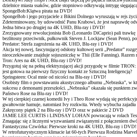
dzielnice miasta ssaków, gdzie stopniowo odkrywają intrygę sięgającą
SpongeBob:Klątwa pirata na DVD!
SpongeBob i jego przyjaciele z Bikini Dolnego wyruszają w rejs 
Zdeterminowany, by udowodnić Panu Krabowi, że jest naprawdę odw
Jedna bitwa po drugiej na 4K UHD, Blu-ray i DVD!
Zrezygnowany rewolucjonista Bob (Leonardo DiCaprio) pali trawkę i ż
bezlitosny przeciwnik, pułkownik Steven J. Lockjaw (Sean Penn), po 
Predator: Strefa zagrożenia na 4K UHD, Blu-ray i DVD!
Akcja tej nowej, fascynującej odsłony kultowej serii „Predator” roz
nieoczekiwanie znajduje sojuszniczkę w Thii (Elle Fanning). Razem
Tron: Ares na 4K UHD, Blu-ray i DVD!
Przygotuj się na pełną elektryzującej akcji przygodę w filmie TRON
jest gotowa na pierwszy fizyczny kontakt ze Sztuczną Inteligencją?
Springsteen: Ocal mnie od nicości na Blu-ray i DVD!
Osobisty film o powstawaniu akustycznego albumu „Nebraska”, w któ
sukcesu z demonami przeszłości. „Nebraska” okazała się punktem zw
Państwo Rose na Blu-ray i DVD!
W tej cierpkiej czarnej komedii Ivy i Theo Rose wydają się perfekcy
gwałtownie hamuje, natomiast Ivy rozkwita. Wtedy wybucha zajadła r
Zakręcony piątek 2 na Blu-ray i DVD oraz w pakiecie 2 DVD
JAMIE LEE CURTIS i LINDSAY LOHAN powracają w rolach Tess i Anny
Zmagając się z licznymi wyzwaniami związanymi z połączeniem dwóc
Fantastyczna Czwórka: Pierwsze kroki na 4K UHD, Blu-ray i DVD!
W retrofuturystycznym klimacie lat 60-tych Pierwsza Rodzina Marve