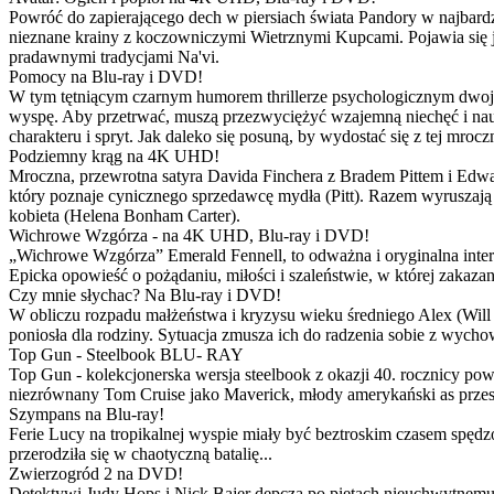
Powróć do zapierającego dech w piersiach świata Pandory w najbardzie
nieznane krainy z koczowniczymi Wietrznymi Kupcami. Pojawia się 
pradawnymi tradycjami Na'vi.
Pomocy na Blu-ray i DVD!
W tym tętniącym czarnym humorem thrillerze psychologicznym dwoje
wyspę. Aby przetrwać, muszą przezwyciężyć wzajemną niechęć i naucz
charakteru i spryt. Jak daleko się posuną, by wydostać się z tej mrocz
Podziemny krąg na 4K UHD!
Mroczna, przewrotna satyra Davida Finchera z Bradem Pittem i Ed
który poznaje cynicznego sprzedawcę mydła (Pitt). Razem wyruszają n
kobieta (Helena Bonham Carter).
Wichrowe Wzgórza - na 4K UHD, Blu-ray i DVD!
„Wichrowe Wzgórza” Emerald Fennell, to odważna i oryginalna interpr
Epicka opowieść o pożądaniu, miłości i szaleństwie, w której zakaza
Czy mnie słychac? Na Blu-ray i DVD!
W obliczu rozpadu małżeństwa i kryzysu wieku średniego Alex (Will 
poniosła dla rodziny. Sytuacja zmusza ich do radzenia sobie z wych
Top Gun - Steelbook BLU- RAY
Top Gun - kolekcjonerska wersja steelbook z okazji 40. rocznicy po
niezrównany Tom Cruise jako Maverick, młody amerykański as przestw
Szympans na Blu-ray!
Ferie Lucy na tropikalnej wyspie miały być beztroskim czasem spędz
przerodziła się w chaotyczną batalię...
Zwierzogród 2 na DVD!
Detektywi Judy Hops i Nick Bajer depczą po piętach nieuchwytnemu