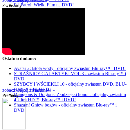
zobacz więcej newsów »
Psi Patrol: Wielki Film na DVD!
Zwiastuny
Ostatnio dodane:
Avatar 2: Istota wody - oficjalny zwiastun Blu-ray™ i DVD!
STRAŻNICY GALAKTYKI VOL 3 - zwiastun Blu-ray™ i
DVD
SZYBCY I WŚCIEKLI 10 - oficjalny zwiastun DVD, BLU-
RAY™ i 4K UHD!
zobacz więcej zwiastunów »
Dungeons & Dragons: Złodziejski honor - oficjalny zwiastun
Premiery
4 Ultra HD™, Blu-ray™ i DVD!
Shazam! Gniew bogów - oficjalny zwiastun Blu-ray™ i
DVD!