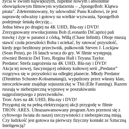
życia w swoim największym, zupełnie nowym i absolutnie
obowiązkowym filmowym wydarzeniu – „SpongeBob: Klątwa
pirata”. Zdeterminowany, by udowodnić Panu Krabowi, że jest
naprawdę odważny i gotowy na wielkie wyzwania, SpongeBob
podejmuje śmiałą decyzję...
Jedna bitwa po drugiej na 4K UHD, Blu-ray i DVD!
Zrezygnowany rewolucjonista Bob (Leonardo DiCaprio) pali
trawkę i żyje w paranoi z córką, Willą (Chase Infiniti). Oboje muszą
stawić czoła przeszłości Boba i uciekać, by ratować przyszłość,
kiedy jego bezlitosny przeciwnik, pułkownik Steven J. Lockjaw
(Sean Penn), po 16 latach wraca do gry. W filmie występują
również Benicio Del Toro, Regina Hall i Teyana Taylor.
Predator: Strefa zagrożenia na 4K UHD, Blu-ray i DVD!
Akcja tej nowej, fascynującej odsłony kultowej serii „Predator”
rozgrywa się w przyszłości na odległej planecie. Młody Predator
(Dimitrius Schuster-Koloamatangi), wypędzony przez własny klan,
nieoczekiwanie znajduje sojuszniczkę w Thii (Elle Fanning). Razem
ruszają w niebezpieczną wyprawę w poszukiwaniu
najgroźniejszego z przeciwników.
Tron: Ares na 4K UHD, Blu-ray i DVD!
Przygotuj się na pełną elektryzującej akcji przygodę w filmie
TRON: ARES. Ultrazaawansowany program Ares przenosi się z
cyfrowego świata do naszej rzeczywistości z niebezpieczną misją.
Czy ludzkość jest gotowa na pierwszy fizyczny kontakt ze Sztuczną
Inteligencją?