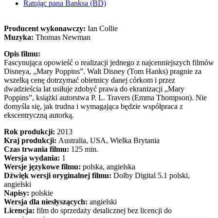
Ratując pana Banksa (BD)
Producent wykonawczy:
Ian Collie
Muzyka:
Thomas Newman
Opis filmu:
Fascynująca opowieść o realizacji jednego z najcenniejszych filmów
Disneya, „Mary Poppins”. Walt Disney (Tom Hanks) pragnie za
wszelką cenę dotrzymać obietnicy danej córkom i przez
dwadzieścia lat usiłuje zdobyć prawa do ekranizacji „Mary
Poppins”, książki autorstwa P. L. Travers (Emma Thompson). Nie
domyśla się, jak trudna i wymagająca będzie współpraca z
ekscentryczną autorką.
Rok produkcji:
2013
Kraj produkcji:
Australia, USA, Wielka Brytania
Czas trwania filmu:
125 min.
Wersja wydania:
1
Wersje językowe filmu:
polska, angielska
Dźwięk wersji oryginalnej filmu:
Dolby Digital 5.1 polski,
angielski
Napisy:
polskie
Wersja dla niesłyszących:
angielski
Licencja:
film do sprzedaży detalicznej bez licencji do