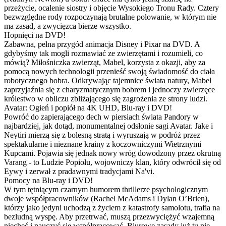
przeżycie, ocalenie siostry i objęcie Wysokiego Tronu Rady. Cztery
bezwzględne rody rozpoczynają brutalne polowanie, w którym nie
ma zasad, a zwycięzca bierze wszystko.
Hopnięci na DVD!
Zabawna, pełna przygód animacja Disney i Pixar na DVD. A
gdybyśmy tak mogli rozmawiać ze zwierzętami i rozumieli, co
mówią? Miłośniczka zwierząt, Mabel, korzysta z okazji, aby za
pomocą nowych technologii przenieść swoją świadomość do ciała
robotycznego bobra. Odkrywając tajemnice świata natury, Mabel
zaprzyjaźnia się z charyzmatycznym bobrem i jednoczy zwierzęce
królestwo w obliczu zbliżającego się zagrożenia ze strony ludzi.
Avatar: Ogień i popiół na 4K UHD, Blu-ray i DVD!
Powróć do zapierającego dech w piersiach świata Pandory w
najbardziej, jak dotąd, monumentalnej odsłonie sagi Avatar. Jake i
Neytiri mierzą się z bolesną stratą i wyruszają w podróż przez
spektakularne i nieznane krainy z koczowniczymi Wietrznymi
Kupcami. Pojawia się jednak nowy wróg dowodzony przez okrutną
Varang - to Ludzie Popiołu, wojowniczy klan, który odwrócił się od
Eywy i zerwał z pradawnymi tradycjami Na'vi.
Pomocy na Blu-ray i DVD!
W tym tętniącym czarnym humorem thrillerze psychologicznym
dwoje współpracowników (Rachel McAdams i Dylan O’Brien),
którzy jako jedyni uchodzą z życiem z katastrofy samolotu, trafia na
bezludną wyspę. Aby przetrwać, muszą przezwyciężyć wzajemną
niechęć i nauczyć się współpracować. Biurowe zasady już tu nie