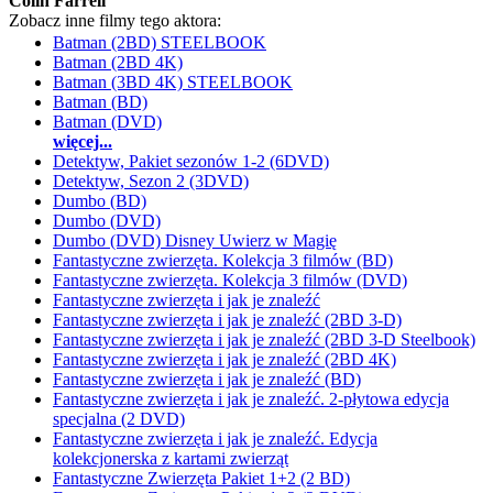
Colin Farrell
Zobacz inne filmy tego aktora:
Batman (2BD) STEELBOOK
Batman (2BD 4K)
Batman (3BD 4K) STEELBOOK
Batman (BD)
Batman (DVD)
więcej...
Detektyw, Pakiet sezonów 1-2 (6DVD)
Detektyw, Sezon 2 (3DVD)
Dumbo (BD)
Dumbo (DVD)
Dumbo (DVD) Disney Uwierz w Magię
Fantastyczne zwierzęta. Kolekcja 3 filmów (BD)
Fantastyczne zwierzęta. Kolekcja 3 filmów (DVD)
Fantastyczne zwierzęta i jak je znaleźć
Fantastyczne zwierzęta i jak je znaleźć (2BD 3-D)
Fantastyczne zwierzęta i jak je znaleźć (2BD 3-D Steelbook)
Fantastyczne zwierzęta i jak je znaleźć (2BD 4K)
Fantastyczne zwierzęta i jak je znaleźć (BD)
Fantastyczne zwierzęta i jak je znaleźć. 2-płytowa edycja
specjalna (2 DVD)
Fantastyczne zwierzęta i jak je znaleźć. Edycja
kolekcjonerska z kartami zwierząt
Fantastyczne Zwierzęta Pakiet 1+2 (2 BD)