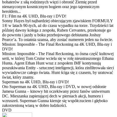
bohaterów z siłą rodzinnych więzi i obronić Ziemię przed
nienasyconym kosmicznym bogiem oraz jego tajemniczym
heroldem...
F1: Film na 4K UHD, Blu-ray i DVD!
Sonny Hayes był najbardziej obiecującym zjawiskiem FORMUŁY
1® w latach 90-tych, aż do czasu wypadku na torze. Trzydzieści lat
później dawny kolega z zespołu, Ruben Cervantes, przekonuje go
do powrotu i jazdy u boku przebojowego debiutanta Joshuy
Pearce’a. To ostatnia szansa, aby zostać numerem jeden na świecie.
Mission: Impossible - The Final Reckoning na 4K UHD, Blu-ray i
DVD!
Mission: Impossible - The Final Reckoning, to ósma część kultowej
serii, w której Tom Cruise wciela się w rolę nieustraszonego Ethana
Hunta. Agent Ethan Hunt wraz z zespołem IMF kontynuują
poszukiwania Entity - sztucznej inteligencji, która zinfiltrowała sieci
wywiadowcze całego świata. Hunt ściga się z czasem, by uratować
świat, który znamy.
Superman na 4K UHD, Blu-ray i DVD!
Oto Superman na 4K UHD, Blu-ray i DVD, w nowej odsłonie
Jamesa Gunna – kinowy hit oczekiwany przez fanów uniwersum
DC. Mieszanka zapierającej dech w piersiach akcji, humoru i
wzruszeń. Superman Gunna kieruje się współczuciem i głęboko
zakorzenioną wiarą w dobro ludzkości.
DVD