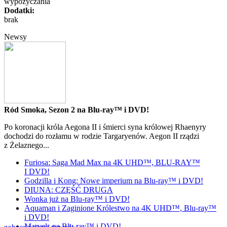
wypożyczania
Dodatki:
brak
Newsy
Ród Smoka, Sezon 2 na Blu-ray™ i DVD!
Po koronacji króla Aegona II i śmierci syna królowej Rhaenyry
dochodzi do rozłamu w rodzie Targaryenów. Aegon II rządzi
z Żelaznego...
Furiosa: Saga Mad Max na 4K UHD™, BLU-RAY™
I DVD!
Godzilla i Kong: Nowe imperium na Blu-ray™ i DVD!
DIUNA: CZĘŚĆ DRUGA
Wonka już na Blu-ray™ i DVD!
Aquaman i Zaginione Królestwo na 4K UHD™, Blu-ray™
i DVD!
Marvels na Blu-ray™ i DVD!