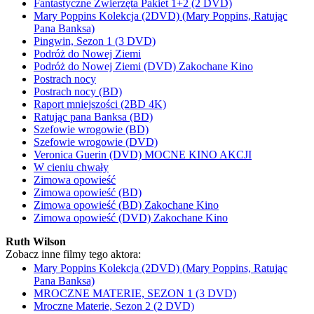
Fantastyczne Zwierzęta Pakiet 1+2 (2 DVD)
Mary Poppins Kolekcja (2DVD) (Mary Poppins, Ratując
Pana Banksa)
Pingwin, Sezon 1 (3 DVD)
Podróż do Nowej Ziemi
Podróż do Nowej Ziemi (DVD) Zakochane Kino
Postrach nocy
Postrach nocy (BD)
Raport mniejszości (2BD 4K)
Ratując pana Banksa (BD)
Szefowie wrogowie (BD)
Szefowie wrogowie (DVD)
Veronica Guerin (DVD) MOCNE KINO AKCJI
W cieniu chwały
Zimowa opowieść
Zimowa opowieść (BD)
Zimowa opowieść (BD) Zakochane Kino
Zimowa opowieść (DVD) Zakochane Kino
Ruth Wilson
Zobacz inne filmy tego aktora:
Mary Poppins Kolekcja (2DVD) (Mary Poppins, Ratując
Pana Banksa)
MROCZNE MATERIE, SEZON 1 (3 DVD)
Mroczne Materie, Sezon 2 (2 DVD)