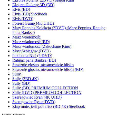
Ekspres Polarny (2DVD) Magia Kina
Ekspres Polarny 3D (BD)
Elvis (BD)
Elvis (BD) Steelbook
Elvis (DVD)
Forrest Gump (4K UHD)
Mary Poppins Kolekcja (2DVD) (Mary Poppins, Ratując
Pana Banksa)
Masz wiadomość
Masz wiadomość (BD)
Masz wiadomość (Zakochane Kino)
Most Szpiegów (DVD)
Pakiet dla Niej (5 DVD)
Ratując pana Banksa (BD)
Strasznie głośno, niesamowicie blisko
Strasznie głośno, niesamowicie blisko (BD)
Sully
Sully (2BD 4K)
Sully (BD)
Sully (BD) PREMIUM COLLECTION
Sully (DVD) PREMIUM COLLECTION
Szeregowiec Ryan (4K UHD)
Szeregowiec Ryan (DVD)
Złap mnie, jeśli potrafisz (BD 4K) Steelbook