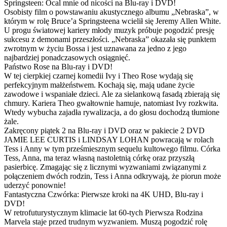
Springsteen: Ocal mnie od nicości na Blu-ray i DVD!
Osobisty film o powstawaniu akustycznego albumu „Nebraska”, w
którym w rolę Bruce’a Springsteena wcielił się Jeremy Allen White.
U progu światowej kariery młody muzyk próbuje pogodzić presję
sukcesu z demonami przeszłości. „Nebraska” okazała się punktem
zwrotnym w życiu Bossa i jest uznawana za jedno z jego
najbardziej ponadczasowych osiągnięć.
Państwo Rose na Blu-ray i DVD!
W tej cierpkiej czarnej komedii Ivy i Theo Rose wydają się
perfekcyjnym małżeństwem. Kochają się, mają udane życie
zawodowe i wspaniałe dzieci. Ale za sielankową fasadą zbierają się
chmury. Kariera Theo gwałtownie hamuje, natomiast Ivy rozkwita.
Wtedy wybucha zajadła rywalizacja, a do głosu dochodzą tłumione
żale.
Zakręcony piątek 2 na Blu-ray i DVD oraz w pakiecie 2 DVD
JAMIE LEE CURTIS i LINDSAY LOHAN powracają w rolach
Tess i Anny w tym prześmiesznym sequelu kultowego filmu. Córka
Tess, Anna, ma teraz własną nastoletnią córkę oraz przyszłą
pasierbicę. Zmagając się z licznymi wyzwaniami związanymi z
połączeniem dwóch rodzin, Tess i Anna odkrywają, że piorun może
uderzyć ponownie!
Fantastyczna Czwórka: Pierwsze kroki na 4K UHD, Blu-ray i
DVD!
W retrofuturystycznym klimacie lat 60-tych Pierwsza Rodzina
Marvela staje przed trudnym wyzwaniem. Muszą pogodzić rolę