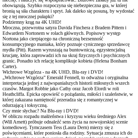
obowiązują. Szybko rozpoczyna się niebezpieczna gra, w której
bronią są siła charakteru i spryt. Jak daleko się posuną, by wydostać
się z tej mrocznej pułapki?
Podziemny krąg na 4K UHD!
Mroczna, przewrotna satyra Davida Finchera z Bradem Pittem i
Edwardem Nortonem w rolach głównych. Popisowy występ
Nortona jako cierpiącego na chroniczną bezsenność
konsumpcyjnego maniaka, który poznaje cynicznego sprzedawcę
mydła (Pitt). Razem wyruszają na buntowniczą, egzystencjalną
krucjatę, która zaprowadzi ich na skraj fizycznych i psychicznych
granic. Ponadto ich relację komplikuje kobieta (Helena Bonham
Carter).
Wichrowe Wzgórza - na 4K UHD, Blu-ray i DVD!
„Wichrowe Wzgórza” Emerald Fennell, to odważna i oryginalna
interpretacja jednej z najwspanialszych historii miłosnych wszech
czasów. Margot Robbie jako Cathy oraz Jacob Elordi w roli
Heathcliffa. Epicka opowieść o pożądaniu, miłości i szaleństwie, w
której zakazana namiętność przeradza się z romantycznej w
odurzającą i toksyczną.
Czy mnie słychac? Na Blu-ray i DVD!
W obliczu rozpadu małżeństwa i kryzysu wieku średniego Alex
(Will Arnett) próbuje odnaleźć sens życia na nowojorskiej scenie
komediowej. Tymczasem Tess (Laura Dern) mierzy się z
poświęceniami, które poniosła dla rodziny. Sytuacja zmusza ich do