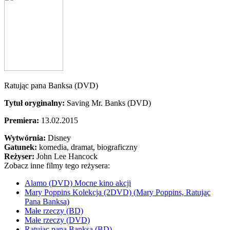
Ratując pana Banksa (DVD)
Tytuł oryginalny:
Saving Mr. Banks (DVD)
Premiera:
13.02.2015
Wytwórnia:
Disney
Gatunek:
komedia, dramat, biograficzny
Reżyser:
John Lee Hancock
Zobacz inne filmy tego reżysera:
Alamo (DVD) Mocne kino akcji
Mary Poppins Kolekcja (2DVD) (Mary Poppins, Ratując
Pana Banksa)
Małe rzeczy (BD)
Małe rzeczy (DVD)
Ratując pana Banksa (BD)