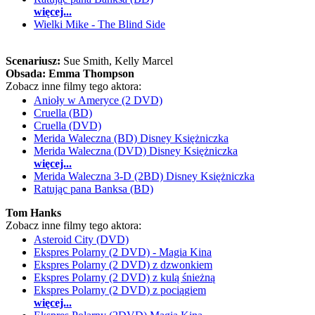
więcej...
Wielki Mike - The Blind Side
Scenariusz:
Sue Smith
, Kelly Marcel
Obsada:
Emma Thompson
Zobacz inne filmy tego aktora:
Anioły w Ameryce (2 DVD)
Cruella (BD)
Cruella (DVD)
Merida Waleczna (BD) Disney Księżniczka
Merida Waleczna (DVD) Disney Księżniczka
więcej...
Merida Waleczna 3-D (2BD) Disney Księżniczka
Ratując pana Banksa (BD)
Tom Hanks
Zobacz inne filmy tego aktora:
Asteroid City (DVD)
Ekspres Polarny (2 DVD) - Magia Kina
Ekspres Polarny (2 DVD) z dzwonkiem
Ekspres Polarny (2 DVD) z kulą śnieżną
Ekspres Polarny (2 DVD) z pociągiem
więcej...