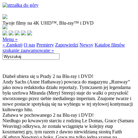
Twoje filmy na 4K UHD™, Blu-ray™ i DVD
Menu »
« Zamknij
O nas
Premiery
Zapowiedzi
Newsy
Katalog filmów
szukanie zaawansowane »
Diabeł ubiera się u Prady 2 na Blu-ray i DVD!
Andy Sachs (Anne Hathaway) powraca do magazynu „Runway”
jako nowa redaktorka działu reportaży. Tymczasem jej legendarna
była szefowa Miranda (Meryl Streep) staje do walki o przyszłość
stworzonego przez siebie medialnego imperium. Znajome twarze i
nowe postacie spotykają się na wybiegu w tej stylowej kontynuacji
kultowego hitu.
Zabawa w pochowanego 2 na Blu-ray i DVD!
Niedługo po krwawym starciu z rodziną Le Domas, Grace (Samara
Weaving) odkrywa, że została wciągnięta w kolejny etap
koszmarnej gry, tym razem z dawno niewidzianą siostrą Faith
(Kathryn Newton) u boku. Grace ma tylko jedną szansę na