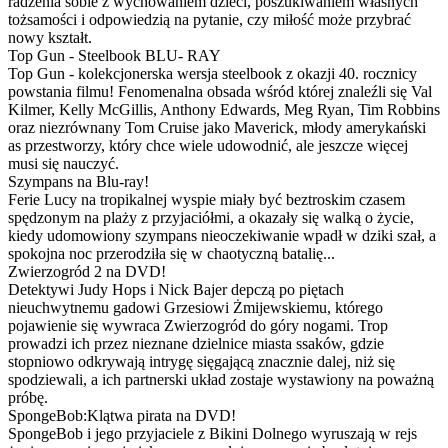
radzenia sobie z wychowaniem dzieci, poszukiwaniem własnych
tożsamości i odpowiedzią na pytanie, czy miłość może przybrać
nowy kształt.
Top Gun - Steelbook BLU- RAY
Top Gun - kolekcjonerska wersja steelbook z okazji 40. rocznicy
powstania filmu! Fenomenalna obsada wśród której znaleźli się Val
Kilmer, Kelly McGillis, Anthony Edwards, Meg Ryan, Tim Robbins
oraz niezrównany Tom Cruise jako Maverick, młody amerykański
as przestworzy, który chce wiele udowodnić, ale jeszcze więcej
musi się nauczyć.
Szympans na Blu-ray!
Ferie Lucy na tropikalnej wyspie miały być beztroskim czasem
spędzonym na plaży z przyjaciółmi, a okazały się walką o życie,
kiedy udomowiony szympans nieoczekiwanie wpadł w dziki szał, a
spokojna noc przerodziła się w chaotyczną batalię...
Zwierzogród 2 na DVD!
Detektywi Judy Hops i Nick Bajer depczą po piętach
nieuchwytnemu gadowi Grzesiowi Żmijewskiemu, którego
pojawienie się wywraca Zwierzogród do góry nogami. Trop
prowadzi ich przez nieznane dzielnice miasta ssaków, gdzie
stopniowo odkrywają intrygę sięgającą znacznie dalej, niż się
spodziewali, a ich partnerski układ zostaje wystawiony na poważną
próbę.
SpongeBob:Klątwa pirata na DVD!
SpongeBob i jego przyjaciele z Bikini Dolnego wyruszają w rejs