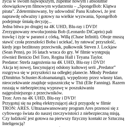
życia w swoim największym, zupełnie nowym i absolutnie
obowiązkowym filmowym wydarzeniu – „SpongeBob: Klątwa
pirata”. Zdeterminowany, by udowodnić Panu Krabowi, że jest
naprawdę odważny i gotowy na wielkie wyzwania, SpongeBob
podejmuje śmiałą decyzję...
Jedna bitwa po drugiej na 4K UHD, Blu-ray i DVD!
Zrezygnowany rewolucjonista Bob (Leonardo DiCaprio) pali
trawkę i żyje w paranoi z córką, Willą (Chase Infiniti). Oboje muszą
stawić czoła przeszłości Boba i uciekać, by ratować przyszłość,
kiedy jego bezlitosny przeciwnik, pułkownik Steven J. Lockjaw
(Sean Penn), po 16 latach wraca do gry. W filmie występują
również Benicio Del Toro, Regina Hall i Teyana Taylor.
Predator: Strefa zagrożenia na 4K UHD, Blu-ray i DVD!
Akcja tej nowej, fascynującej odsłony kultowej serii „Predator”
rozgrywa się w przyszłości na odległej planecie. Młody Predator
(Dimitrius Schuster-Koloamatangi), wypędzony przez własny klan,
nieoczekiwanie znajduje sojuszniczkę w Thii (Elle Fanning). Razem
ruszają w niebezpieczną wyprawę w poszukiwaniu
najgroźniejszego z przeciwników.
Tron: Ares na 4K UHD, Blu-ray i DVD!
Przygotuj się na pełną elektryzującej akcji przygodę w filmie
TRON: ARES. Ultrazaawansowany program Ares przenosi się z
cyfrowego świata do naszej rzeczywistości z niebezpieczną misją.
Czy ludzkość jest gotowa na pierwszy fizyczny kontakt ze Sztuczną
Inteligencją?