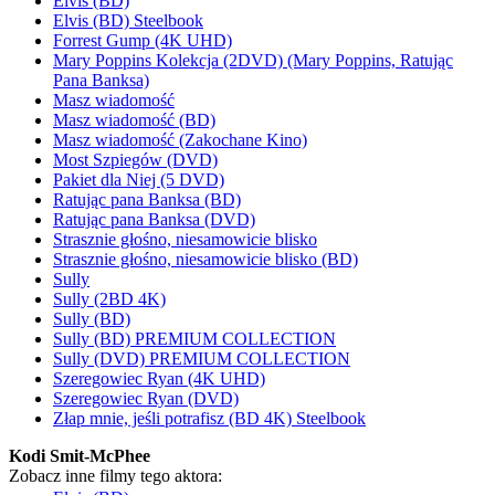
Elvis (BD)
Elvis (BD) Steelbook
Forrest Gump (4K UHD)
Mary Poppins Kolekcja (2DVD) (Mary Poppins, Ratując
Pana Banksa)
Masz wiadomość
Masz wiadomość (BD)
Masz wiadomość (Zakochane Kino)
Most Szpiegów (DVD)
Pakiet dla Niej (5 DVD)
Ratując pana Banksa (BD)
Ratując pana Banksa (DVD)
Strasznie głośno, niesamowicie blisko
Strasznie głośno, niesamowicie blisko (BD)
Sully
Sully (2BD 4K)
Sully (BD)
Sully (BD) PREMIUM COLLECTION
Sully (DVD) PREMIUM COLLECTION
Szeregowiec Ryan (4K UHD)
Szeregowiec Ryan (DVD)
Złap mnie, jeśli potrafisz (BD 4K) Steelbook
Kodi Smit-McPhee
Zobacz inne filmy tego aktora: