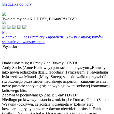
Twoje filmy na 4K UHD™, Blu-ray™ i DVD
Menu »
« Zamknij
O nas
Premiery
Zapowiedzi
Newsy
Katalog filmów
szukanie zaawansowane »
Diabeł ubiera się u Prady 2 na Blu-ray i DVD!
Andy Sachs (Anne Hathaway) powraca do magazynu „Runway”
jako nowa redaktorka działu reportaży. Tymczasem jej legendarna
była szefowa Miranda (Meryl Streep) staje do walki o przyszłość
stworzonego przez siebie medialnego imperium. Znajome twarze i
nowe postacie spotykają się na wybiegu w tej stylowej kontynuacji
kultowego hitu.
Zabawa w pochowanego 2 na Blu-ray i DVD!
Niedługo po krwawym starciu z rodziną Le Domas, Grace (Samara
Weaving) odkrywa, że została wciągnięta w kolejny etap
koszmarnej gry, tym razem z dawno niewidzianą siostrą Faith
(Kathryn Newton) u boku. Grace ma tylko jedną szansę na