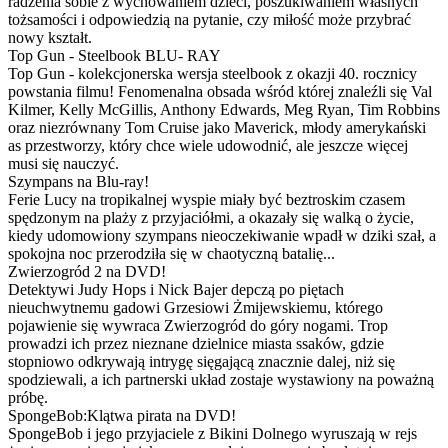
radzenia sobie z wychowaniem dzieci, poszukiwaniem własnych
tożsamości i odpowiedzią na pytanie, czy miłość może przybrać
nowy kształt.
Top Gun - Steelbook BLU- RAY
Top Gun - kolekcjonerska wersja steelbook z okazji 40. rocznicy
powstania filmu! Fenomenalna obsada wśród której znaleźli się Val
Kilmer, Kelly McGillis, Anthony Edwards, Meg Ryan, Tim Robbins
oraz niezrównany Tom Cruise jako Maverick, młody amerykański
as przestworzy, który chce wiele udowodnić, ale jeszcze więcej
musi się nauczyć.
Szympans na Blu-ray!
Ferie Lucy na tropikalnej wyspie miały być beztroskim czasem
spędzonym na plaży z przyjaciółmi, a okazały się walką o życie,
kiedy udomowiony szympans nieoczekiwanie wpadł w dziki szał, a
spokojna noc przerodziła się w chaotyczną batalię...
Zwierzogród 2 na DVD!
Detektywi Judy Hops i Nick Bajer depczą po piętach
nieuchwytnemu gadowi Grzesiowi Żmijewskiemu, którego
pojawienie się wywraca Zwierzogród do góry nogami. Trop
prowadzi ich przez nieznane dzielnice miasta ssaków, gdzie
stopniowo odkrywają intrygę sięgającą znacznie dalej, niż się
spodziewali, a ich partnerski układ zostaje wystawiony na poważną
próbę.
SpongeBob:Klątwa pirata na DVD!
SpongeBob i jego przyjaciele z Bikini Dolnego wyruszają w rejs