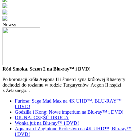
Newsy
Ród Smoka, Sezon 2 na Blu-ray™ i DVD!
Po koronacji króla Aegona II i śmierci syna królowej Rhaenyry
dochodzi do rozłamu w rodzie Targaryenów. Aegon II rządzi
z Żelaznego...
Furiosa: Saga Mad Max na 4K UHD™, BLU-RAY™
I DVD!
Godzilla i Kong: Nowe imperium na Blu-ray™ i DVD!
DIUNA: CZĘŚĆ DRUGA
Wonka już na Blu-ray™ i DVD!
Aquaman i Zaginione Królestwo na 4K UHD™, Blu-ray™
i DVD!