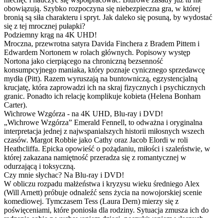
obowiązują. Szybko rozpoczyna się niebezpieczna gra, w której
bronią są siła charakteru i spryt. Jak daleko się posuną, by wydostać
się z tej mrocznej pułapki?
Podziemny krąg na 4K UHD!
Mroczna, przewrotna satyra Davida Finchera z Bradem Pittem i
Edwardem Nortonem w rolach głównych. Popisowy występ
Nortona jako cierpiącego na chroniczną bezsenność
konsumpcyjnego maniaka, który poznaje cynicznego sprzedawcę
mydła (Pitt). Razem wyruszają na buntowniczą, egzystencjalną
krucjatę, która zaprowadzi ich na skraj fizycznych i psychicznych
granic. Ponadto ich relację komplikuje kobieta (Helena Bonham
Carter).
Wichrowe Wzgórza - na 4K UHD, Blu-ray i DVD!
„Wichrowe Wzgórza” Emerald Fennell, to odważna i oryginalna
interpretacja jednej z najwspanialszych historii miłosnych wszech
czasów. Margot Robbie jako Cathy oraz Jacob Elordi w roli
Heathcliffa. Epicka opowieść o pożądaniu, miłości i szaleństwie, w
której zakazana namiętność przeradza się z romantycznej w
odurzającą i toksyczną.
Czy mnie słychac? Na Blu-ray i DVD!
W obliczu rozpadu małżeństwa i kryzysu wieku średniego Alex
(Will Arnett) próbuje odnaleźć sens życia na nowojorskiej scenie
komediowej. Tymczasem Tess (Laura Dern) mierzy się z
poświęceniami, które poniosła dla rodziny. Sytuacja zmusza ich do