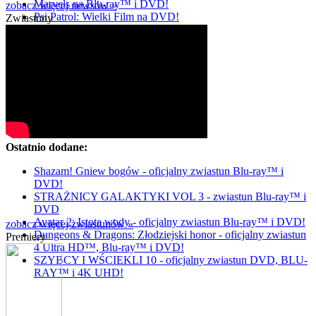
Marvels na Blu-ray™ i DVD!
zobacz więcej newsów »
Psi Patrol: Wielki Film na DVD!
Zwiastuny
Ostatnio dodane:
Shazam! Gniew bogów - oficjalny zwiastun Blu-ray™ i
DVD!
STRAŻNICY GALAKTYKI VOL 3 - zwiastun Blu-ray™ i
DVD
Avatar 2: Istota wody - oficjalny zwiastun Blu-ray™ i DVD!
zobacz więcej zwiastunów »
Dungeons & Dragons: Złodziejski honor - oficjalny zwiastun
Premiery
4 Ultra HD™, Blu-ray™ i DVD!
SZYBCY I WŚCIEKLI 10 - oficjalny zwiastun DVD, BLU-
RAY™ i 4K UHD!