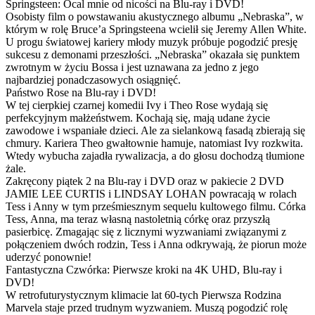
Springsteen: Ocal mnie od nicości na Blu-ray i DVD!
Osobisty film o powstawaniu akustycznego albumu „Nebraska”, w
którym w rolę Bruce’a Springsteena wcielił się Jeremy Allen White.
U progu światowej kariery młody muzyk próbuje pogodzić presję
sukcesu z demonami przeszłości. „Nebraska” okazała się punktem
zwrotnym w życiu Bossa i jest uznawana za jedno z jego
najbardziej ponadczasowych osiągnięć.
Państwo Rose na Blu-ray i DVD!
W tej cierpkiej czarnej komedii Ivy i Theo Rose wydają się
perfekcyjnym małżeństwem. Kochają się, mają udane życie
zawodowe i wspaniałe dzieci. Ale za sielankową fasadą zbierają się
chmury. Kariera Theo gwałtownie hamuje, natomiast Ivy rozkwita.
Wtedy wybucha zajadła rywalizacja, a do głosu dochodzą tłumione
żale.
Zakręcony piątek 2 na Blu-ray i DVD oraz w pakiecie 2 DVD
JAMIE LEE CURTIS i LINDSAY LOHAN powracają w rolach
Tess i Anny w tym prześmiesznym sequelu kultowego filmu. Córka
Tess, Anna, ma teraz własną nastoletnią córkę oraz przyszłą
pasierbicę. Zmagając się z licznymi wyzwaniami związanymi z
połączeniem dwóch rodzin, Tess i Anna odkrywają, że piorun może
uderzyć ponownie!
Fantastyczna Czwórka: Pierwsze kroki na 4K UHD, Blu-ray i
DVD!
W retrofuturystycznym klimacie lat 60-tych Pierwsza Rodzina
Marvela staje przed trudnym wyzwaniem. Muszą pogodzić rolę