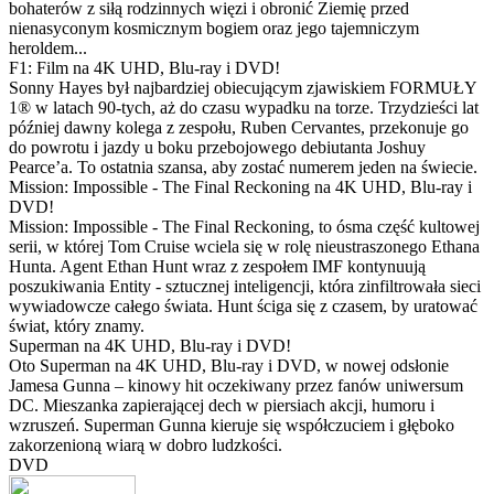
bohaterów z siłą rodzinnych więzi i obronić Ziemię przed
nienasyconym kosmicznym bogiem oraz jego tajemniczym
heroldem...
F1: Film na 4K UHD, Blu-ray i DVD!
Sonny Hayes był najbardziej obiecującym zjawiskiem FORMUŁY
1® w latach 90-tych, aż do czasu wypadku na torze. Trzydzieści lat
później dawny kolega z zespołu, Ruben Cervantes, przekonuje go
do powrotu i jazdy u boku przebojowego debiutanta Joshuy
Pearce’a. To ostatnia szansa, aby zostać numerem jeden na świecie.
Mission: Impossible - The Final Reckoning na 4K UHD, Blu-ray i
DVD!
Mission: Impossible - The Final Reckoning, to ósma część kultowej
serii, w której Tom Cruise wciela się w rolę nieustraszonego Ethana
Hunta. Agent Ethan Hunt wraz z zespołem IMF kontynuują
poszukiwania Entity - sztucznej inteligencji, która zinfiltrowała sieci
wywiadowcze całego świata. Hunt ściga się z czasem, by uratować
świat, który znamy.
Superman na 4K UHD, Blu-ray i DVD!
Oto Superman na 4K UHD, Blu-ray i DVD, w nowej odsłonie
Jamesa Gunna – kinowy hit oczekiwany przez fanów uniwersum
DC. Mieszanka zapierającej dech w piersiach akcji, humoru i
wzruszeń. Superman Gunna kieruje się współczuciem i głęboko
zakorzenioną wiarą w dobro ludzkości.
DVD