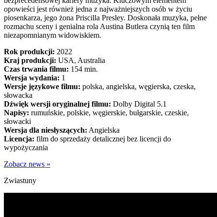
bezprecedensowej kariery muzyka. Kluczowym elementem
opowieści jest również jedna z najważniejszych osób w życiu
piosenkarza, jego żona Priscilla Presley. Doskonała muzyka, pełne
rozmachu sceny i genialna rola Austina Butlera czynią ten film
niezapomnianym widowiskiem.
Rok produkcji:
2022
Kraj produkcji:
USA, Australia
Czas trwania filmu:
154 min.
Wersja wydania:
1
Wersje językowe filmu:
polska, angielska, węgierska, czeska,
słowacka
Dźwięk wersji oryginalnej filmu:
Dolby Digital 5.1
Napisy:
rumuńskie, polskie, węgierskie, bułgarskie, czeskie,
słowacki
Wersja dla niesłyszących:
Angielska
Licencja:
film do sprzedaży detalicznej bez licencji do
wypożyczania
Zobacz news »
Zwiastuny