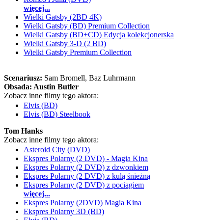
więcej...
Wielki Gatsby (2BD 4K)
Wielki Gatsby (BD) Premium Collection
Wielki Gatsby (BD+CD) Edycja kolekcjonerska
Wielki Gatsby 3-D (2 BD)
Wielki Gatsby Premium Collection
Scenariusz:
Sam Bromell
, Baz Luhrmann
Obsada:
Austin Butler
Zobacz inne filmy tego aktora:
Elvis (BD)
Elvis (BD) Steelbook
Tom Hanks
Zobacz inne filmy tego aktora:
Asteroid City (DVD)
Ekspres Polarny (2 DVD) - Magia Kina
Ekspres Polarny (2 DVD) z dzwonkiem
Ekspres Polarny (2 DVD) z kulą śnieżną
Ekspres Polarny (2 DVD) z pociągiem
więcej...
Ekspres Polarny (2DVD) Magia Kina
Ekspres Polarny 3D (BD)