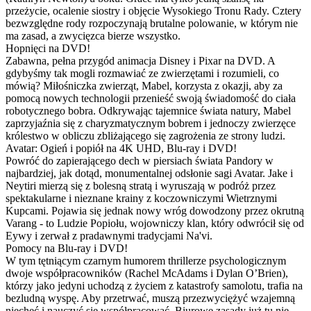
przeżycie, ocalenie siostry i objęcie Wysokiego Tronu Rady. Cztery
bezwzględne rody rozpoczynają brutalne polowanie, w którym nie
ma zasad, a zwycięzca bierze wszystko.
Hopnięci na DVD!
Zabawna, pełna przygód animacja Disney i Pixar na DVD. A
gdybyśmy tak mogli rozmawiać ze zwierzętami i rozumieli, co
mówią? Miłośniczka zwierząt, Mabel, korzysta z okazji, aby za
pomocą nowych technologii przenieść swoją świadomość do ciała
robotycznego bobra. Odkrywając tajemnice świata natury, Mabel
zaprzyjaźnia się z charyzmatycznym bobrem i jednoczy zwierzęce
królestwo w obliczu zbliżającego się zagrożenia ze strony ludzi.
Avatar: Ogień i popiół na 4K UHD, Blu-ray i DVD!
Powróć do zapierającego dech w piersiach świata Pandory w
najbardziej, jak dotąd, monumentalnej odsłonie sagi Avatar. Jake i
Neytiri mierzą się z bolesną stratą i wyruszają w podróż przez
spektakularne i nieznane krainy z koczowniczymi Wietrznymi
Kupcami. Pojawia się jednak nowy wróg dowodzony przez okrutną
Varang - to Ludzie Popiołu, wojowniczy klan, który odwrócił się od
Eywy i zerwał z pradawnymi tradycjami Na'vi.
Pomocy na Blu-ray i DVD!
W tym tętniącym czarnym humorem thrillerze psychologicznym
dwoje współpracowników (Rachel McAdams i Dylan O’Brien),
którzy jako jedyni uchodzą z życiem z katastrofy samolotu, trafia na
bezludną wyspę. Aby przetrwać, muszą przezwyciężyć wzajemną
niechęć i nauczyć się współpracować. Biurowe zasady już tu nie