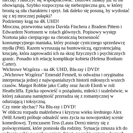
obowiązują. Szybko rozpoczyna się niebezpieczna gra, w której
bronią są siła charakteru i spryt. Jak daleko się posuną, by wydostać
się z tej mrocznej pułapki?
Podziemny krąg na 4K UHD!
Mroczna, przewrotna satyra Davida Finchera z Bradem Pittem i
Edwardem Nortonem w rolach głównych. Popisowy występ
Nortona jako cierpiącego na chroniczną bezsenność
konsumpcyjnego maniaka, który poznaje cynicznego sprzedawcę
mydła (Pitt). Razem wyruszają na buntowniczą, egzystencjalną
krucjatę, która zaprowadzi ich na skraj fizycznych i psychicznych
granic. Ponadto ich relację komplikuje kobieta (Helena Bonham
Carter).
Wichrowe Wzgórza - na 4K UHD, Blu-ray i DVD!
„Wichrowe Wzgórza” Emerald Fennell, to odważna i oryginalna
interpretacja jednej z najwspanialszych historii miłosnych wszech
czasów. Margot Robbie jako Cathy oraz Jacob Elordi w roli
Heathcliffa. Epicka opowieść o pożądaniu, miłości i szaleństwie, w
której zakazana namiętność przeradza się z romantycznej w
odurzającą i toksyczną.
Czy mnie słychac? Na Blu-ray i DVD!
W obliczu rozpadu małżeństwa i kryzysu wieku średniego Alex
(Will Arnett) próbuje odnaleźć sens życia na nowojorskiej scenie
komediowej. Tymczasem Tess (Laura Dern) mierzy się z
poświęceniami, które poniosła dla rodziny. Sytuacja zmusza ich do