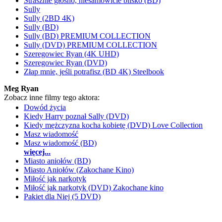
Strasznie głośno, niesamowicie blisko (BD)
Sully
Sully (2BD 4K)
Sully (BD)
Sully (BD) PREMIUM COLLECTION
Sully (DVD) PREMIUM COLLECTION
Szeregowiec Ryan (4K UHD)
Szeregowiec Ryan (DVD)
Złap mnie, jeśli potrafisz (BD 4K) Steelbook
Meg Ryan
Zobacz inne filmy tego aktora:
Dowód życia
Kiedy Harry poznał Sally (DVD)
Kiedy mężczyzna kocha kobietę (DVD) Love Collection
Masz wiadomość
Masz wiadomość (BD)
więcej...
Miasto aniołów (BD)
Miasto Aniołów (Zakochane Kino)
Miłość jak narkotyk
Miłość jak narkotyk (DVD) Zakochane kino
Pakiet dla Niej (5 DVD)