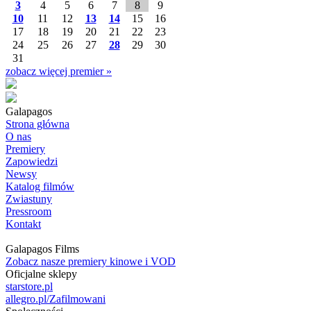
3
4
5
6
7
8
9
10
11
12
13
14
15
16
17
18
19
20
21
22
23
24
25
26
27
28
29
30
31
zobacz więcej premier »
Galapagos
Strona główna
O nas
Premiery
Zapowiedzi
Newsy
Katalog filmów
Zwiastuny
Pressroom
Kontakt
Galapagos Films
Zobacz nasze premiery kinowe i VOD
Oficjalne sklepy
starstore.pl
allegro.pl/Zafilmowani