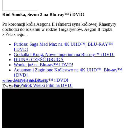
Ród Smoka, Sezon 2 na Blu-ray™ i DVD!
Po koronacji króla Aegona II i śmierci syna królowej Rhaenyry
dochodzi do rozłamu w rodzie Targaryenów. Aegon II rządzi
z Żelaznego...
Furiosa: Saga Mad Max na 4K UHD™, BLU-RAY™
I DVD!
Godzilla i Kong: Nowe imperium na Blu-ray™ i DVD!
DIUNA: CZĘŚĆ DRUGA
Wonka już na Blu-ray™ i DVD!
Aquaman i Zaginione Królestwo na 4K UHD™, Blu-ray™
i DVD!
Marvels na Blu-ray™ i DVD!
zobacz więcej newsów »
Psi Patrol: Wielki Film na DVD!
Zwiastuny