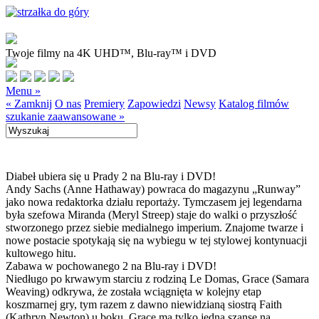
Twoje filmy na 4K UHD™, Blu-ray™ i DVD
Menu »
« Zamknij
O nas
Premiery
Zapowiedzi
Newsy
Katalog filmów
szukanie zaawansowane »
Diabeł ubiera się u Prady 2 na Blu-ray i DVD!
Andy Sachs (Anne Hathaway) powraca do magazynu „Runway”
jako nowa redaktorka działu reportaży. Tymczasem jej legendarna
była szefowa Miranda (Meryl Streep) staje do walki o przyszłość
stworzonego przez siebie medialnego imperium. Znajome twarze i
nowe postacie spotykają się na wybiegu w tej stylowej kontynuacji
kultowego hitu.
Zabawa w pochowanego 2 na Blu-ray i DVD!
Niedługo po krwawym starciu z rodziną Le Domas, Grace (Samara
Weaving) odkrywa, że została wciągnięta w kolejny etap
koszmarnej gry, tym razem z dawno niewidzianą siostrą Faith
(Kathryn Newton) u boku. Grace ma tylko jedną szansę na