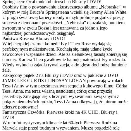
Springsteen: Ocal mnie od nicości na Blu-ray i DVD!
Osobisty film o powstawaniu akustycznego albumu „Nebraska”, w
którym w rolę Bruce’a Springsteena wcielił się Jeremy Allen White.
U progu światowej kariery młody muzyk próbuje pogodzić presję
sukcesu z demonami przeszłości. „Nebraska” okazała się punktem
zwrotnym w życiu Bossa i jest uznawana za jedno z jego
najbardziej ponadczasowych osiągnięć.
Państwo Rose na Blu-ray i DVD!
W tej cierpkiej czarnej komedii Ivy i Theo Rose wydają się
perfekcyjnym małżeństwem. Kochają się, mają udane życie
zawodowe i wspaniałe dzieci. Ale za sielankową fasadą zbierają się
chmury. Kariera Theo gwałtownie hamuje, natomiast Ivy rozkwita.
Wtedy wybucha zajadła rywalizacja, a do głosu dochodzą tłumione
żale.
Zakręcony piątek 2 na Blu-ray i DVD oraz w pakiecie 2 DVD
JAMIE LEE CURTIS i LINDSAY LOHAN powracają w rolach
Tess i Anny w tym prześmiesznym sequelu kultowego filmu. Córka
Tess, Anna, ma teraz własną nastoletnią córkę oraz przyszłą
pasierbicę. Zmagając się z licznymi wyzwaniami związanymi z
połączeniem dwóch rodzin, Tess i Anna odkrywają, że piorun może
uderzyć ponownie!
Fantastyczna Czwórka: Pierwsze kroki na 4K UHD, Blu-ray i
DVD!
W retrofuturystycznym klimacie lat 60-tych Pierwsza Rodzina
Marvela staje przed trudnym wyzwaniem. Muszą pogodzić rolę