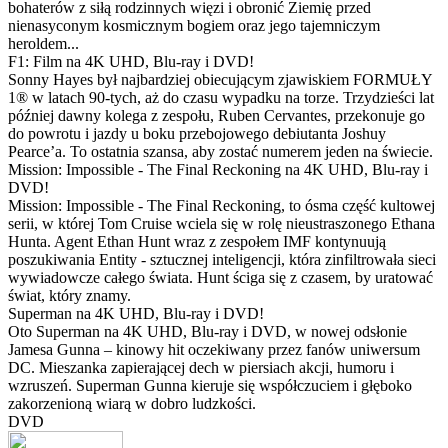
bohaterów z siłą rodzinnych więzi i obronić Ziemię przed
nienasyconym kosmicznym bogiem oraz jego tajemniczym
heroldem...
F1: Film na 4K UHD, Blu-ray i DVD!
Sonny Hayes był najbardziej obiecującym zjawiskiem FORMUŁY
1® w latach 90-tych, aż do czasu wypadku na torze. Trzydzieści lat
później dawny kolega z zespołu, Ruben Cervantes, przekonuje go
do powrotu i jazdy u boku przebojowego debiutanta Joshuy
Pearce’a. To ostatnia szansa, aby zostać numerem jeden na świecie.
Mission: Impossible - The Final Reckoning na 4K UHD, Blu-ray i
DVD!
Mission: Impossible - The Final Reckoning, to ósma część kultowej
serii, w której Tom Cruise wciela się w rolę nieustraszonego Ethana
Hunta. Agent Ethan Hunt wraz z zespołem IMF kontynuują
poszukiwania Entity - sztucznej inteligencji, która zinfiltrowała sieci
wywiadowcze całego świata. Hunt ściga się z czasem, by uratować
świat, który znamy.
Superman na 4K UHD, Blu-ray i DVD!
Oto Superman na 4K UHD, Blu-ray i DVD, w nowej odsłonie
Jamesa Gunna – kinowy hit oczekiwany przez fanów uniwersum
DC. Mieszanka zapierającej dech w piersiach akcji, humoru i
wzruszeń. Superman Gunna kieruje się współczuciem i głęboko
zakorzenioną wiarą w dobro ludzkości.
DVD