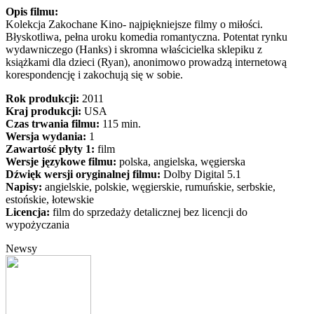
Opis filmu:
Kolekcja Zakochane Kino- najpiękniejsze filmy o miłości.
Błyskotliwa, pełna uroku komedia romantyczna. Potentat rynku
wydawniczego (Hanks) i skromna właścicielka sklepiku z
książkami dla dzieci (Ryan), anonimowo prowadzą internetową
korespondencję i zakochują się w sobie.
Rok produkcji:
2011
Kraj produkcji:
USA
Czas trwania filmu:
115 min.
Wersja wydania:
1
Zawartość płyty 1:
film
Wersje językowe filmu:
polska, angielska, węgierska
Dźwięk wersji oryginalnej filmu:
Dolby Digital 5.1
Napisy:
angielskie, polskie, węgierskie, rumuńskie, serbskie,
estońskie, łotewskie
Licencja:
film do sprzedaży detalicznej bez licencji do
wypożyczania
Newsy