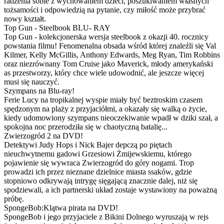
radzenia sobie z wychowaniem dzieci, poszukiwaniem własnych
tożsamości i odpowiedzią na pytanie, czy miłość może przybrać
nowy kształt.
Top Gun - Steelbook BLU- RAY
Top Gun - kolekcjonerska wersja steelbook z okazji 40. rocznicy
powstania filmu! Fenomenalna obsada wśród której znaleźli się Val
Kilmer, Kelly McGillis, Anthony Edwards, Meg Ryan, Tim Robbins
oraz niezrównany Tom Cruise jako Maverick, młody amerykański
as przestworzy, który chce wiele udowodnić, ale jeszcze więcej
musi się nauczyć.
Szympans na Blu-ray!
Ferie Lucy na tropikalnej wyspie miały być beztroskim czasem
spędzonym na plaży z przyjaciółmi, a okazały się walką o życie,
kiedy udomowiony szympans nieoczekiwanie wpadł w dziki szał, a
spokojna noc przerodziła się w chaotyczną batalię...
Zwierzogród 2 na DVD!
Detektywi Judy Hops i Nick Bajer depczą po piętach
nieuchwytnemu gadowi Grzesiowi Żmijewskiemu, którego
pojawienie się wywraca Zwierzogród do góry nogami. Trop
prowadzi ich przez nieznane dzielnice miasta ssaków, gdzie
stopniowo odkrywają intrygę sięgającą znacznie dalej, niż się
spodziewali, a ich partnerski układ zostaje wystawiony na poważną
próbę.
SpongeBob:Klątwa pirata na DVD!
SpongeBob i jego przyjaciele z Bikini Dolnego wyruszają w rejs