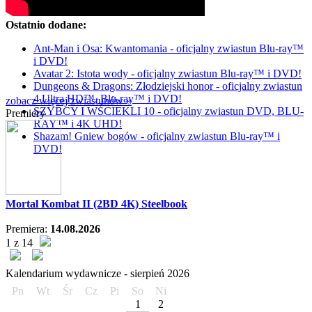
Ostatnio dodane:
Ant-Man i Osa: Kwantomania - oficjalny zwiastun Blu-ray™
i DVD!
Avatar 2: Istota wody - oficjalny zwiastun Blu-ray™ i DVD!
Dungeons & Dragons: Złodziejski honor - oficjalny zwiastun
4 Ultra HD™, Blu-ray™ i DVD!
zobacz więcej zwiastunów »
SZYBCY I WŚCIEKLI 10 - oficjalny zwiastun DVD, BLU-
Premiery
RAY™ i 4K UHD!
Shazam! Gniew bogów - oficjalny zwiastun Blu-ray™ i
DVD!
Mortal Kombat II (2BD 4K) Steelbook
Premiera:
14.08.2026
1 z 14
Kalendarium wydawnicze -
sierpień
2026
Pn
Wt
Śr
Cz
Pi
So
Ni
1
2