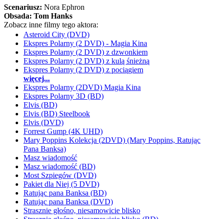
Scenariusz:
Nora Ephron
Obsada:
Tom Hanks
Zobacz inne filmy tego aktora:
Asteroid City (DVD)
Ekspres Polarny (2 DVD) - Magia Kina
Ekspres Polarny (2 DVD) z dzwonkiem
Ekspres Polarny (2 DVD) z kulą śnieżną
Ekspres Polarny (2 DVD) z pociągiem
więcej...
Ekspres Polarny (2DVD) Magia Kina
Ekspres Polarny 3D (BD)
Elvis (BD)
Elvis (BD) Steelbook
Elvis (DVD)
Forrest Gump (4K UHD)
Mary Poppins Kolekcja (2DVD) (Mary Poppins, Ratując
Pana Banksa)
Masz wiadomość
Masz wiadomość (BD)
Most Szpiegów (DVD)
Pakiet dla Niej (5 DVD)
Ratując pana Banksa (BD)
Ratując pana Banksa (DVD)
Strasznie głośno, niesamowicie blisko