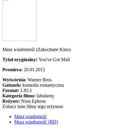
Masz wiadomość (Zakochane Kino)
Tytuł oryginalny:
You've Got Mail
Premiera:
20.01.2012
Wytwórnia:
Warner Bros.
Gatunek:
komedia romantyczna
Format:
1.85:1
Kategoria filmu:
fabularny
Reżyser:
Nora Ephron
Zobacz inne filmy tego reżysera:
Masz wiadomość
Masz wiadomość (BD)