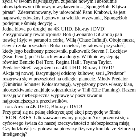
życia w swoim największym, zupełnie nowym i absolutnie
obowiązkowym filmowym wydarzeniu – „SpongeBob: Klątwa
pirata”. Zdeterminowany, by udowodnić Panu Krabowi, że jest
naprawdę odważny i gotowy na wielkie wyzwania, SpongeBob
podejmuje śmiałą decyzję...
Jedna bitwa po drugiej na 4K UHD, Blu-ray i DVD!
Zrezygnowany rewolucjonista Bob (Leonardo DiCaprio) pali
trawkę i żyje w paranoi z córką, Willą (Chase Infiniti). Oboje muszą
stawić czoła przeszłości Boba i uciekać, by ratować przyszłość,
kiedy jego bezlitosny przeciwnik, pułkownik Steven J. Lockjaw
(Sean Penn), po 16 latach wraca do gry. W filmie występują
również Benicio Del Toro, Regina Hall i Teyana Taylor.
Predator: Strefa zagrożenia na 4K UHD, Blu-ray i DVD!
Akcja tej nowej, fascynującej odsłony kultowej serii „Predator”
rozgrywa się w przyszłości na odległej planecie. Młody Predator
(Dimitrius Schuster-Koloamatangi), wypędzony przez własny klan,
nieoczekiwanie znajduje sojuszniczkę w Thii (Elle Fanning). Razem
ruszają w niebezpieczną wyprawę w poszukiwaniu
najgroźniejszego z przeciwników.
Tron: Ares na 4K UHD, Blu-ray i DVD!
Przygotuj się na pełną elektryzującej akcji przygodę w filmie
TRON: ARES. Ultrazaawansowany program Ares przenosi się z
cyfrowego świata do naszej rzeczywistości z niebezpieczną misją.
Czy ludzkość jest gotowa na pierwszy fizyczny kontakt ze Sztuczną
Inteligencją?