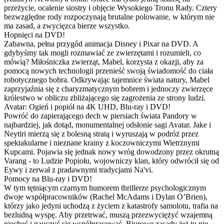
przeżycie, ocalenie siostry i objęcie Wysokiego Tronu Rady. Cztery
bezwzględne rody rozpoczynają brutalne polowanie, w którym nie
ma zasad, a zwycięzca bierze wszystko.
Hopnięci na DVD!
Zabawna, pełna przygód animacja Disney i Pixar na DVD. A
gdybyśmy tak mogli rozmawiać ze zwierzętami i rozumieli, co
mówią? Miłośniczka zwierząt, Mabel, korzysta z okazji, aby za
pomocą nowych technologii przenieść swoją świadomość do ciała
robotycznego bobra. Odkrywając tajemnice świata natury, Mabel
zaprzyjaźnia się z charyzmatycznym bobrem i jednoczy zwierzęce
królestwo w obliczu zbliżającego się zagrożenia ze strony ludzi.
Avatar: Ogień i popiół na 4K UHD, Blu-ray i DVD!
Powróć do zapierającego dech w piersiach świata Pandory w
najbardziej, jak dotąd, monumentalnej odsłonie sagi Avatar. Jake i
Neytiri mierzą się z bolesną stratą i wyruszają w podróż przez
spektakularne i nieznane krainy z koczowniczymi Wietrznymi
Kupcami. Pojawia się jednak nowy wróg dowodzony przez okrutną
Varang - to Ludzie Popiołu, wojowniczy klan, który odwrócił się od
Eywy i zerwał z pradawnymi tradycjami Na'vi.
Pomocy na Blu-ray i DVD!
W tym tętniącym czarnym humorem thrillerze psychologicznym
dwoje współpracowników (Rachel McAdams i Dylan O’Brien),
którzy jako jedyni uchodzą z życiem z katastrofy samolotu, trafia na
bezludną wyspę. Aby przetrwać, muszą przezwyciężyć wzajemną
niechęć i nauczyć się współpracować. Biurowe zasady już tu nie