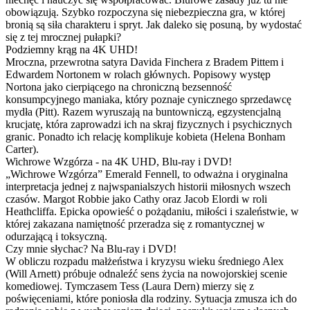
obowiązują. Szybko rozpoczyna się niebezpieczna gra, w której
bronią są siła charakteru i spryt. Jak daleko się posuną, by wydostać
się z tej mrocznej pułapki?
Podziemny krąg na 4K UHD!
Mroczna, przewrotna satyra Davida Finchera z Bradem Pittem i
Edwardem Nortonem w rolach głównych. Popisowy występ
Nortona jako cierpiącego na chroniczną bezsenność
konsumpcyjnego maniaka, który poznaje cynicznego sprzedawcę
mydła (Pitt). Razem wyruszają na buntowniczą, egzystencjalną
krucjatę, która zaprowadzi ich na skraj fizycznych i psychicznych
granic. Ponadto ich relację komplikuje kobieta (Helena Bonham
Carter).
Wichrowe Wzgórza - na 4K UHD, Blu-ray i DVD!
„Wichrowe Wzgórza” Emerald Fennell, to odważna i oryginalna
interpretacja jednej z najwspanialszych historii miłosnych wszech
czasów. Margot Robbie jako Cathy oraz Jacob Elordi w roli
Heathcliffa. Epicka opowieść o pożądaniu, miłości i szaleństwie, w
której zakazana namiętność przeradza się z romantycznej w
odurzającą i toksyczną.
Czy mnie słychac? Na Blu-ray i DVD!
W obliczu rozpadu małżeństwa i kryzysu wieku średniego Alex
(Will Arnett) próbuje odnaleźć sens życia na nowojorskiej scenie
komediowej. Tymczasem Tess (Laura Dern) mierzy się z
poświęceniami, które poniosła dla rodziny. Sytuacja zmusza ich do