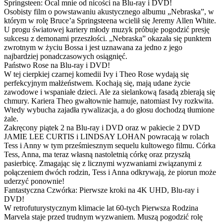
Springsteen: Ocal mnie od nicości na Blu-ray i DVD!
Osobisty film o powstawaniu akustycznego albumu „Nebraska”, w
którym w rolę Bruce’a Springsteena wcielił się Jeremy Allen White.
U progu światowej kariery młody muzyk próbuje pogodzić presję
sukcesu z demonami przeszłości. „Nebraska” okazała się punktem
zwrotnym w życiu Bossa i jest uznawana za jedno z jego
najbardziej ponadczasowych osiągnięć.
Państwo Rose na Blu-ray i DVD!
W tej cierpkiej czarnej komedii Ivy i Theo Rose wydają się
perfekcyjnym małżeństwem. Kochają się, mają udane życie
zawodowe i wspaniałe dzieci. Ale za sielankową fasadą zbierają się
chmury. Kariera Theo gwałtownie hamuje, natomiast Ivy rozkwita.
Wtedy wybucha zajadła rywalizacja, a do głosu dochodzą tłumione
żale.
Zakręcony piątek 2 na Blu-ray i DVD oraz w pakiecie 2 DVD
JAMIE LEE CURTIS i LINDSAY LOHAN powracają w rolach
Tess i Anny w tym prześmiesznym sequelu kultowego filmu. Córka
Tess, Anna, ma teraz własną nastoletnią córkę oraz przyszłą
pasierbicę. Zmagając się z licznymi wyzwaniami związanymi z
połączeniem dwóch rodzin, Tess i Anna odkrywają, że piorun może
uderzyć ponownie!
Fantastyczna Czwórka: Pierwsze kroki na 4K UHD, Blu-ray i
DVD!
W retrofuturystycznym klimacie lat 60-tych Pierwsza Rodzina
Marvela staje przed trudnym wyzwaniem. Muszą pogodzić rolę