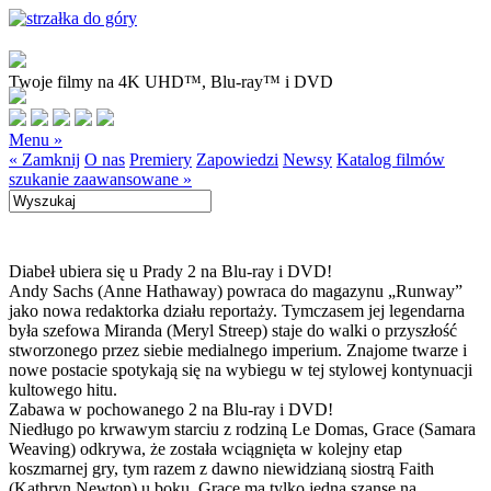
Twoje filmy na 4K UHD™, Blu-ray™ i DVD
Menu »
« Zamknij
O nas
Premiery
Zapowiedzi
Newsy
Katalog filmów
szukanie zaawansowane »
Diabeł ubiera się u Prady 2 na Blu-ray i DVD!
Andy Sachs (Anne Hathaway) powraca do magazynu „Runway”
jako nowa redaktorka działu reportaży. Tymczasem jej legendarna
była szefowa Miranda (Meryl Streep) staje do walki o przyszłość
stworzonego przez siebie medialnego imperium. Znajome twarze i
nowe postacie spotykają się na wybiegu w tej stylowej kontynuacji
kultowego hitu.
Zabawa w pochowanego 2 na Blu-ray i DVD!
Niedługo po krwawym starciu z rodziną Le Domas, Grace (Samara
Weaving) odkrywa, że została wciągnięta w kolejny etap
koszmarnej gry, tym razem z dawno niewidzianą siostrą Faith
(Kathryn Newton) u boku. Grace ma tylko jedną szansę na