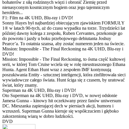
bohaterów z siłą rodzinnych więzi i obronić Ziemię przed
nienasyconym kosmicznym bogiem oraz jego tajemniczym
heroldem...
F1: Film na 4K UHD, Blu-ray i DVD!
Sonny Hayes był najbardziej obiecującym zjawiskiem FORMUŁY
1® w latach 90-tych, aż do czasu wypadku na torze. Trzydzieści lat
później dawny kolega z zespołu, Ruben Cervantes, przekonuje go
do powrotu i jazdy u boku przebojowego debiutanta Joshuy
Pearce’a. To ostatnia szansa, aby zostać numerem jeden na świecie.
Mission: Impossible - The Final Reckoning na 4K UHD, Blu-ray i
DVD!
Mission: Impossible - The Final Reckoning, to ósma część kultowej
serii, w której Tom Cruise wciela się w rolę nieustraszonego Ethana
Hunta. Agent Ethan Hunt wraz z zespołem IMF kontynuują
poszukiwania Entity - sztucznej inteligencji, która zinfiltrowała sieci
wywiadowcze całego świata. Hunt ściga się z czasem, by uratować
świat, który znamy.
Superman na 4K UHD, Blu-ray i DVD!
Oto Superman na 4K UHD, Blu-ray i DVD, w nowej odsłonie
Jamesa Gunna – kinowy hit oczekiwany przez fanów uniwersum
DC. Mieszanka zapierającej dech w piersiach akcji, humoru i
wzruszeń. Superman Gunna kieruje się współczuciem i głęboko
zakorzenioną wiarą w dobro ludzkości.
DVD