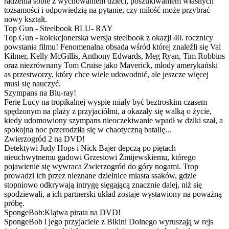
radzenia sobie z wychowaniem dzieci, poszukiwaniem własnych
tożsamości i odpowiedzią na pytanie, czy miłość może przybrać
nowy kształt.
Top Gun - Steelbook BLU- RAY
Top Gun - kolekcjonerska wersja steelbook z okazji 40. rocznicy
powstania filmu! Fenomenalna obsada wśród której znaleźli się Val
Kilmer, Kelly McGillis, Anthony Edwards, Meg Ryan, Tim Robbins
oraz niezrównany Tom Cruise jako Maverick, młody amerykański
as przestworzy, który chce wiele udowodnić, ale jeszcze więcej
musi się nauczyć.
Szympans na Blu-ray!
Ferie Lucy na tropikalnej wyspie miały być beztroskim czasem
spędzonym na plaży z przyjaciółmi, a okazały się walką o życie,
kiedy udomowiony szympans nieoczekiwanie wpadł w dziki szał, a
spokojna noc przerodziła się w chaotyczną batalię...
Zwierzogród 2 na DVD!
Detektywi Judy Hops i Nick Bajer depczą po piętach
nieuchwytnemu gadowi Grzesiowi Żmijewskiemu, którego
pojawienie się wywraca Zwierzogród do góry nogami. Trop
prowadzi ich przez nieznane dzielnice miasta ssaków, gdzie
stopniowo odkrywają intrygę sięgającą znacznie dalej, niż się
spodziewali, a ich partnerski układ zostaje wystawiony na poważną
próbę.
SpongeBob:Klątwa pirata na DVD!
SpongeBob i jego przyjaciele z Bikini Dolnego wyruszają w rejs