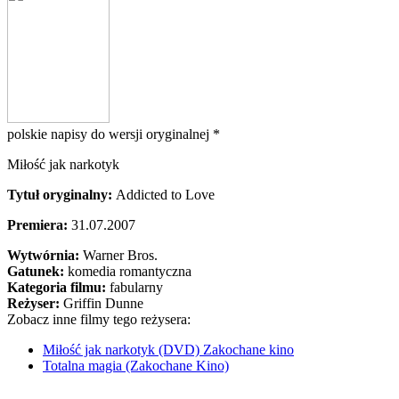
polskie napisy do wersji oryginalnej *
Miłość jak narkotyk
Tytuł oryginalny:
Addicted to Love
Premiera:
31.07.2007
Wytwórnia:
Warner Bros.
Gatunek:
komedia romantyczna
Kategoria filmu:
fabularny
Reżyser:
Griffin Dunne
Zobacz inne filmy tego reżysera:
Miłość jak narkotyk (DVD) Zakochane kino
Totalna magia (Zakochane Kino)