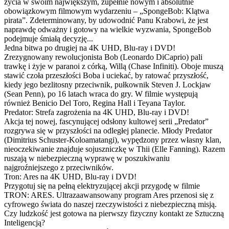
życia w swoim największym, zupełnie nowym i absolutnie
obowiązkowym filmowym wydarzeniu – „SpongeBob: Klątwa
pirata”. Zdeterminowany, by udowodnić Panu Krabowi, że jest
naprawdę odważny i gotowy na wielkie wyzwania, SpongeBob
podejmuje śmiałą decyzję...
Jedna bitwa po drugiej na 4K UHD, Blu-ray i DVD!
Zrezygnowany rewolucjonista Bob (Leonardo DiCaprio) pali
trawkę i żyje w paranoi z córką, Willą (Chase Infiniti). Oboje muszą
stawić czoła przeszłości Boba i uciekać, by ratować przyszłość,
kiedy jego bezlitosny przeciwnik, pułkownik Steven J. Lockjaw
(Sean Penn), po 16 latach wraca do gry. W filmie występują
również Benicio Del Toro, Regina Hall i Teyana Taylor.
Predator: Strefa zagrożenia na 4K UHD, Blu-ray i DVD!
Akcja tej nowej, fascynującej odsłony kultowej serii „Predator”
rozgrywa się w przyszłości na odległej planecie. Młody Predator
(Dimitrius Schuster-Koloamatangi), wypędzony przez własny klan,
nieoczekiwanie znajduje sojuszniczkę w Thii (Elle Fanning). Razem
ruszają w niebezpieczną wyprawę w poszukiwaniu
najgroźniejszego z przeciwników.
Tron: Ares na 4K UHD, Blu-ray i DVD!
Przygotuj się na pełną elektryzującej akcji przygodę w filmie
TRON: ARES. Ultrazaawansowany program Ares przenosi się z
cyfrowego świata do naszej rzeczywistości z niebezpieczną misją.
Czy ludzkość jest gotowa na pierwszy fizyczny kontakt ze Sztuczną
Inteligencją?