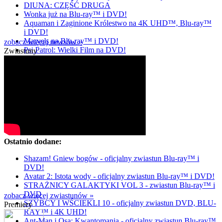
DIUNA: CZĘŚĆ DRUGA
Wonka już na Blu-ray™ i DVD!
Aquaman i Zaginione Królestwo na 4K UHD™, Blu-ray™
i DVD!
Marvels na Blu-ray™ i DVD!
zobacz więcej newsów »
Psi Patrol: Wielki Film na DVD!
Zwiastuny
Ostatnio dodane:
Shazam! Gniew bogów - oficjalny zwiastun Blu-ray™ i
DVD!
Avatar 2: Istota wody - oficjalny zwiastun Blu-ray™ i DVD!
STRAŻNICY GALAKTYKI VOL 3 - zwiastun Blu-ray™ i
DVD
zobacz więcej zwiastunów »
SZYBCY I WŚCIEKLI 10 - oficjalny zwiastun DVD, BLU-
Premiery
RAY™ i 4K UHD!
Ant-Man i Osa: Kwantomania - oficjalny zwiastun Blu-ray™