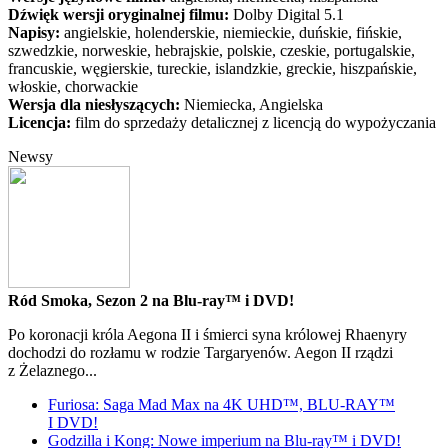
Dźwięk wersji oryginalnej filmu:
Dolby Digital 5.1
Napisy:
angielskie, holenderskie, niemieckie, duńskie, fińskie,
szwedzkie, norweskie, hebrajskie, polskie, czeskie, portugalskie,
francuskie, węgierskie, tureckie, islandzkie, greckie, hiszpańskie,
włoskie, chorwackie
Wersja dla niesłyszących:
Niemiecka, Angielska
Licencja:
film do sprzedaży detalicznej z licencją do wypożyczania
Newsy
Ród Smoka, Sezon 2 na Blu-ray™ i DVD!
Po koronacji króla Aegona II i śmierci syna królowej Rhaenyry
dochodzi do rozłamu w rodzie Targaryenów. Aegon II rządzi
z Żelaznego...
Furiosa: Saga Mad Max na 4K UHD™, BLU-RAY™
I DVD!
Godzilla i Kong: Nowe imperium na Blu-ray™ i DVD!