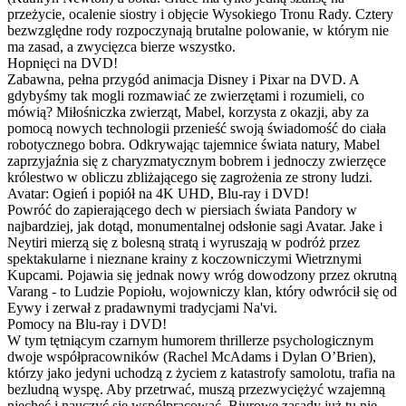
przeżycie, ocalenie siostry i objęcie Wysokiego Tronu Rady. Cztery
bezwzględne rody rozpoczynają brutalne polowanie, w którym nie
ma zasad, a zwycięzca bierze wszystko.
Hopnięci na DVD!
Zabawna, pełna przygód animacja Disney i Pixar na DVD. A
gdybyśmy tak mogli rozmawiać ze zwierzętami i rozumieli, co
mówią? Miłośniczka zwierząt, Mabel, korzysta z okazji, aby za
pomocą nowych technologii przenieść swoją świadomość do ciała
robotycznego bobra. Odkrywając tajemnice świata natury, Mabel
zaprzyjaźnia się z charyzmatycznym bobrem i jednoczy zwierzęce
królestwo w obliczu zbliżającego się zagrożenia ze strony ludzi.
Avatar: Ogień i popiół na 4K UHD, Blu-ray i DVD!
Powróć do zapierającego dech w piersiach świata Pandory w
najbardziej, jak dotąd, monumentalnej odsłonie sagi Avatar. Jake i
Neytiri mierzą się z bolesną stratą i wyruszają w podróż przez
spektakularne i nieznane krainy z koczowniczymi Wietrznymi
Kupcami. Pojawia się jednak nowy wróg dowodzony przez okrutną
Varang - to Ludzie Popiołu, wojowniczy klan, który odwrócił się od
Eywy i zerwał z pradawnymi tradycjami Na'vi.
Pomocy na Blu-ray i DVD!
W tym tętniącym czarnym humorem thrillerze psychologicznym
dwoje współpracowników (Rachel McAdams i Dylan O’Brien),
którzy jako jedyni uchodzą z życiem z katastrofy samolotu, trafia na
bezludną wyspę. Aby przetrwać, muszą przezwyciężyć wzajemną
niechęć i nauczyć się współpracować. Biurowe zasady już tu nie