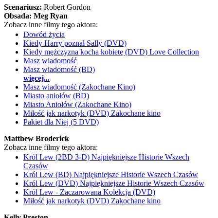
Scenariusz:
Robert Gordon
Obsada:
Meg Ryan
Zobacz inne filmy tego aktora:
Dowód życia
Kiedy Harry poznał Sally (DVD)
Kiedy mężczyzna kocha kobietę (DVD) Love Collection
Masz wiadomość
Masz wiadomość (BD)
więcej...
Masz wiadomość (Zakochane Kino)
Miasto aniołów (BD)
Miasto Aniołów (Zakochane Kino)
Miłość jak narkotyk (DVD) Zakochane kino
Pakiet dla Niej (5 DVD)
Matthew Broderick
Zobacz inne filmy tego aktora:
Król Lew (2BD 3-D) Najpiękniejsze Historie Wszech
Czasów
Król Lew (BD) Najpiękniejsze Historie Wszech Czasów
Król Lew (DVD) Najpiękniejsze Historie Wszech Czasów
Król Lew - Zaczarowana Kolekcja (DVD)
Miłość jak narkotyk (DVD) Zakochane kino
Kelly Preston