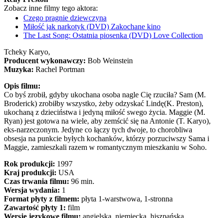
Zobacz inne filmy tego aktora:
Czego pragnie dziewczyna
Miłość jak narkotyk (DVD) Zakochane kino
The Last Song: Ostatnia piosenka (DVD) Love Collection
Tcheky Karyo,
Producent wykonawczy:
Bob Weinstein
Muzyka:
Rachel Portman
Opis filmu:
Co byś zrobił, gdyby ukochana osoba nagle Cię rzuciła? Sam (M.
Broderick) zrobiłby wszystko, żeby odzyskać Lindę(K. Preston),
ukochaną z dzieciństwa i jedyną miłość swego życia. Maggie (M.
Ryan) jest gotowa na wiele, aby zemścić się na Antonie (T. Karyo),
eks-narzeczonym. Jedyne co łączy tych dwoje, to chorobliwa
obsesja na punkcie byłych kochanków, którzy porzuciwszy Sama i
Maggie, zamieszkali razem w romantycznym mieszkaniu w Soho.
Rok produkcji:
1997
Kraj produkcji:
USA
Czas trwania filmu:
96 min.
Wersja wydania:
1
Format płyty z filmem:
płyta 1-warstwowa, 1-stronna
Zawartość płyty 1:
film
Wersje językowe filmu:
angielska, niemiecka, hiszpańska