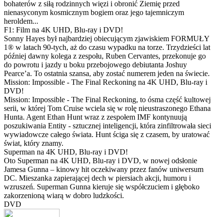
bohaterów z siłą rodzinnych więzi i obronić Ziemię przed
nienasyconym kosmicznym bogiem oraz jego tajemniczym
heroldem...
F1: Film na 4K UHD, Blu-ray i DVD!
Sonny Hayes był najbardziej obiecującym zjawiskiem FORMUŁY
1® w latach 90-tych, aż do czasu wypadku na torze. Trzydzieści lat
później dawny kolega z zespołu, Ruben Cervantes, przekonuje go
do powrotu i jazdy u boku przebojowego debiutanta Joshuy
Pearce’a. To ostatnia szansa, aby zostać numerem jeden na świecie.
Mission: Impossible - The Final Reckoning na 4K UHD, Blu-ray i
DVD!
Mission: Impossible - The Final Reckoning, to ósma część kultowej
serii, w której Tom Cruise wciela się w rolę nieustraszonego Ethana
Hunta. Agent Ethan Hunt wraz z zespołem IMF kontynuują
poszukiwania Entity - sztucznej inteligencji, która zinfiltrowała sieci
wywiadowcze całego świata. Hunt ściga się z czasem, by uratować
świat, który znamy.
Superman na 4K UHD, Blu-ray i DVD!
Oto Superman na 4K UHD, Blu-ray i DVD, w nowej odsłonie
Jamesa Gunna – kinowy hit oczekiwany przez fanów uniwersum
DC. Mieszanka zapierającej dech w piersiach akcji, humoru i
wzruszeń. Superman Gunna kieruje się współczuciem i głęboko
zakorzenioną wiarą w dobro ludzkości.
DVD