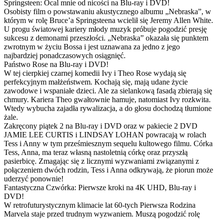
Springsteen: Ocal mnie od nicości na Blu-ray i DVD!
Osobisty film o powstawaniu akustycznego albumu „Nebraska”, w
którym w rolę Bruce’a Springsteena wcielił się Jeremy Allen White.
U progu światowej kariery młody muzyk próbuje pogodzić presję
sukcesu z demonami przeszłości. „Nebraska” okazała się punktem
zwrotnym w życiu Bossa i jest uznawana za jedno z jego
najbardziej ponadczasowych osiągnięć.
Państwo Rose na Blu-ray i DVD!
W tej cierpkiej czarnej komedii Ivy i Theo Rose wydają się
perfekcyjnym małżeństwem. Kochają się, mają udane życie
zawodowe i wspaniałe dzieci. Ale za sielankową fasadą zbierają się
chmury. Kariera Theo gwałtownie hamuje, natomiast Ivy rozkwita.
Wtedy wybucha zajadła rywalizacja, a do głosu dochodzą tłumione
żale.
Zakręcony piątek 2 na Blu-ray i DVD oraz w pakiecie 2 DVD
JAMIE LEE CURTIS i LINDSAY LOHAN powracają w rolach
Tess i Anny w tym prześmiesznym sequelu kultowego filmu. Córka
Tess, Anna, ma teraz własną nastoletnią córkę oraz przyszłą
pasierbicę. Zmagając się z licznymi wyzwaniami związanymi z
połączeniem dwóch rodzin, Tess i Anna odkrywają, że piorun może
uderzyć ponownie!
Fantastyczna Czwórka: Pierwsze kroki na 4K UHD, Blu-ray i
DVD!
W retrofuturystycznym klimacie lat 60-tych Pierwsza Rodzina
Marvela staje przed trudnym wyzwaniem. Muszą pogodzić rolę