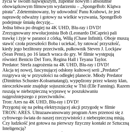
życia w swoim największym, zupełnie nowym i absolutnie
obowiązkowym filmowym wydarzeniu – „SpongeBob: Klątwa
pirata”. Zdeterminowany, by udowodnić Panu Krabowi, że jest
naprawdę odważny i gotowy na wielkie wyzwania, SpongeBob
podejmuje śmiałą decyzję...
Jedna bitwa po drugiej na 4K UHD, Blu-ray i DVD!
Zrezygnowany rewolucjonista Bob (Leonardo DiCaprio) pali
trawkę i żyje w paranoi z córką, Willą (Chase Infiniti). Oboje muszą
stawić czoła przeszłości Boba i uciekać, by ratować przyszłość,
kiedy jego bezlitosny przeciwnik, pułkownik Steven J. Lockjaw
(Sean Penn), po 16 latach wraca do gry. W filmie występują
również Benicio Del Toro, Regina Hall i Teyana Taylor.
Predator: Strefa zagrożenia na 4K UHD, Blu-ray i DVD!
Akcja tej nowej, fascynującej odsłony kultowej serii „Predator”
rozgrywa się w przyszłości na odległej planecie. Młody Predator
(Dimitrius Schuster-Koloamatangi), wypędzony przez własny klan,
nieoczekiwanie znajduje sojuszniczkę w Thii (Elle Fanning). Razem
ruszają w niebezpieczną wyprawę w poszukiwaniu
najgroźniejszego z przeciwników.
Tron: Ares na 4K UHD, Blu-ray i DVD!
Przygotuj się na pełną elektryzującej akcji przygodę w filmie
TRON: ARES. Ultrazaawansowany program Ares przenosi się z
cyfrowego świata do naszej rzeczywistości z niebezpieczną misją.
Czy ludzkość jest gotowa na pierwszy fizyczny kontakt ze Sztuczną
Inteligencją?