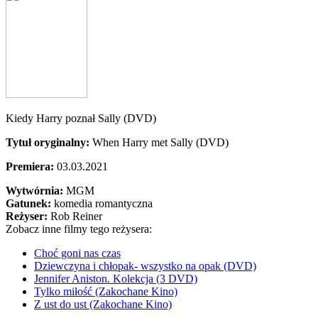
Kiedy Harry poznał Sally (DVD)
Tytuł oryginalny:
When Harry met Sally (DVD)
Premiera:
03.03.2021
Wytwórnia:
MGM
Gatunek:
komedia romantyczna
Reżyser:
Rob Reiner
Zobacz inne filmy tego reżysera:
Choć goni nas czas
Dziewczyna i chłopak- wszystko na opak (DVD)
Jennifer Aniston. Kolekcja (3 DVD)
Tylko miłość (Zakochane Kino)
Z ust do ust (Zakochane Kino)