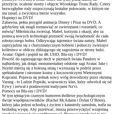
przeżycie, ocalenie siostry i objęcie Wysokiego Tronu Rady. Cztery
bezwzględne rody rozpoczynają brutalne polowanie, w którym nie
ma zasad, a zwycięzca bierze wszystko.
Hopnięci na DVD!
Zabawna, pełna przygód animacja Disney i Pixar na DVD. A
gdybyśmy tak mogli rozmawiać ze zwierzętami i rozumieli, co
mówią? Miłośniczka zwierząt, Mabel, korzysta z okazji, aby za
pomocą nowych technologii przenieść swoją świadomość do ciała
robotycznego bobra. Odkrywając tajemnice świata natury, Mabel
zaprzyjaźnia się z charyzmatycznym bobrem i jednoczy zwierzęce
królestwo w obliczu zbliżającego się zagrożenia ze strony ludzi.
Avatar: Ogień i popiół na 4K UHD, Blu-ray i DVD!
Powróć do zapierającego dech w piersiach świata Pandory w
najbardziej, jak dotąd, monumentalnej odsłonie sagi Avatar. Jake i
Neytiri mierzą się z bolesną stratą i wyruszają w podróż przez
spektakularne i nieznane krainy z koczowniczymi Wietrznymi
Kupcami. Pojawia się jednak nowy wróg dowodzony przez okrutną
Varang - to Ludzie Popiołu, wojowniczy klan, który odwrócił się od
Eywy i zerwał z pradawnymi tradycjami Na'vi.
Pomocy na Blu-ray i DVD!
W tym tętniącym czarnym humorem thrillerze psychologicznym
dwoje współpracowników (Rachel McAdams i Dylan O’Brien),
którzy jako jedyni uchodzą z życiem z katastrofy samolotu, trafia na
bezludną wyspę. Aby przetrwać, muszą przezwyciężyć wzajemną
niechęć i nauczyć się współpracować. Biurowe zasady już tu nie