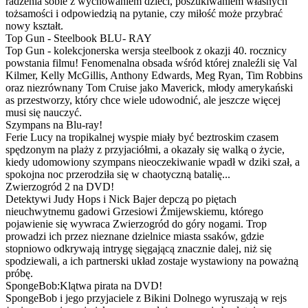
radzenia sobie z wychowaniem dzieci, poszukiwaniem własnych
tożsamości i odpowiedzią na pytanie, czy miłość może przybrać
nowy kształt.
Top Gun - Steelbook BLU- RAY
Top Gun - kolekcjonerska wersja steelbook z okazji 40. rocznicy
powstania filmu! Fenomenalna obsada wśród której znaleźli się Val
Kilmer, Kelly McGillis, Anthony Edwards, Meg Ryan, Tim Robbins
oraz niezrównany Tom Cruise jako Maverick, młody amerykański
as przestworzy, który chce wiele udowodnić, ale jeszcze więcej
musi się nauczyć.
Szympans na Blu-ray!
Ferie Lucy na tropikalnej wyspie miały być beztroskim czasem
spędzonym na plaży z przyjaciółmi, a okazały się walką o życie,
kiedy udomowiony szympans nieoczekiwanie wpadł w dziki szał, a
spokojna noc przerodziła się w chaotyczną batalię...
Zwierzogród 2 na DVD!
Detektywi Judy Hops i Nick Bajer depczą po piętach
nieuchwytnemu gadowi Grzesiowi Żmijewskiemu, którego
pojawienie się wywraca Zwierzogród do góry nogami. Trop
prowadzi ich przez nieznane dzielnice miasta ssaków, gdzie
stopniowo odkrywają intrygę sięgającą znacznie dalej, niż się
spodziewali, a ich partnerski układ zostaje wystawiony na poważną
próbę.
SpongeBob:Klątwa pirata na DVD!
SpongeBob i jego przyjaciele z Bikini Dolnego wyruszają w rejs