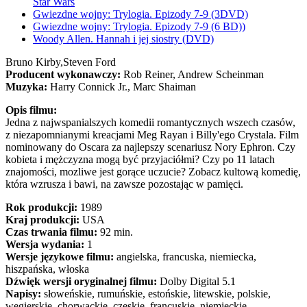
Star Wars
Gwiezdne wojny: Trylogia. Epizody 7-9 (3DVD)
Gwiezdne wojny: Trylogia. Epizody 7-9 (6 BD))
Woody Allen. Hannah i jej siostry (DVD)
Bruno Kirby,
Steven Ford
Producent wykonawczy:
Rob Reiner, Andrew Scheinman
Muzyka:
Harry Connick Jr., Marc Shaiman
Opis filmu:
Jedna z najwspanialszych komedii romantycznych wszech czasów,
z niezapomnianymi kreacjami Meg Rayan i Billy'ego Crystala. Film
nominowany do Oscara za najlepszy scenariusz Nory Ephron. Czy
kobieta i mężczyzna mogą być przyjaciółmi? Czy po 11 latach
znajomości, mozliwe jest gorące uczucie? Zobacz kultową komedię,
która wzrusza i bawi, na zawsze pozostając w pamięci.
Rok produkcji:
1989
Kraj produkcji:
USA
Czas trwania filmu:
92 min.
Wersja wydania:
1
Wersje językowe filmu:
angielska, francuska, niemiecka,
hiszpańska, włoska
Dźwięk wersji oryginalnej filmu:
Dolby Digital 5.1
Napisy:
słoweńskie, rumuńskie, estońskie, litewskie, polskie,
węgierskie, chorwackie, czeskie, francuskie, niemieckie,