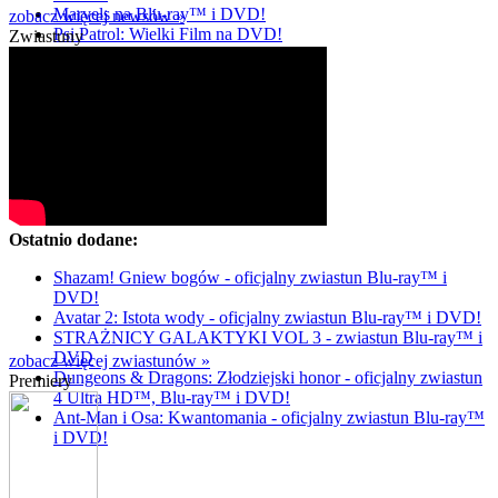
Marvels na Blu-ray™ i DVD!
zobacz więcej newsów »
Psi Patrol: Wielki Film na DVD!
Zwiastuny
Ostatnio dodane:
Shazam! Gniew bogów - oficjalny zwiastun Blu-ray™ i
DVD!
Avatar 2: Istota wody - oficjalny zwiastun Blu-ray™ i DVD!
STRAŻNICY GALAKTYKI VOL 3 - zwiastun Blu-ray™ i
DVD
zobacz więcej zwiastunów »
Dungeons & Dragons: Złodziejski honor - oficjalny zwiastun
Premiery
4 Ultra HD™, Blu-ray™ i DVD!
Ant-Man i Osa: Kwantomania - oficjalny zwiastun Blu-ray™
i DVD!