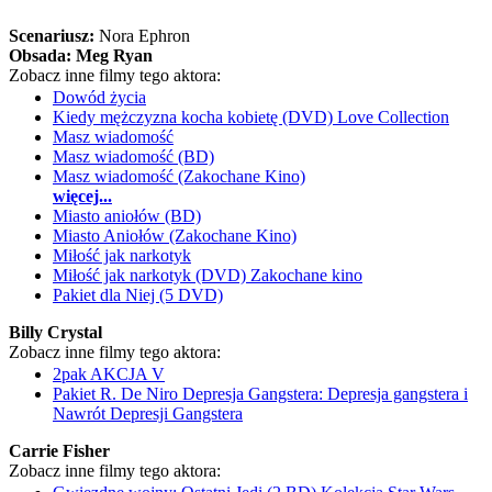
Scenariusz:
Nora Ephron
Obsada:
Meg Ryan
Zobacz inne filmy tego aktora:
Dowód życia
Kiedy mężczyzna kocha kobietę (DVD) Love Collection
Masz wiadomość
Masz wiadomość (BD)
Masz wiadomość (Zakochane Kino)
więcej...
Miasto aniołów (BD)
Miasto Aniołów (Zakochane Kino)
Miłość jak narkotyk
Miłość jak narkotyk (DVD) Zakochane kino
Pakiet dla Niej (5 DVD)
Billy Crystal
Zobacz inne filmy tego aktora:
2pak AKCJA V
Pakiet R. De Niro Depresja Gangstera: Depresja gangstera i
Nawrót Depresji Gangstera
Carrie Fisher
Zobacz inne filmy tego aktora: