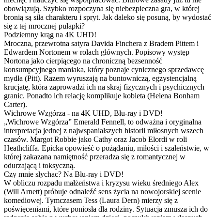
obowiązują. Szybko rozpoczyna się niebezpieczna gra, w której
bronią są siła charakteru i spryt. Jak daleko się posuną, by wydostać
się z tej mrocznej pułapki?
Podziemny krąg na 4K UHD!
Mroczna, przewrotna satyra Davida Finchera z Bradem Pittem i
Edwardem Nortonem w rolach głównych. Popisowy występ
Nortona jako cierpiącego na chroniczną bezsenność
konsumpcyjnego maniaka, który poznaje cynicznego sprzedawcę
mydła (Pitt). Razem wyruszają na buntowniczą, egzystencjalną
krucjatę, która zaprowadzi ich na skraj fizycznych i psychicznych
granic. Ponadto ich relację komplikuje kobieta (Helena Bonham
Carter).
Wichrowe Wzgórza - na 4K UHD, Blu-ray i DVD!
„Wichrowe Wzgórza” Emerald Fennell, to odważna i oryginalna
interpretacja jednej z najwspanialszych historii miłosnych wszech
czasów. Margot Robbie jako Cathy oraz Jacob Elordi w roli
Heathcliffa. Epicka opowieść o pożądaniu, miłości i szaleństwie, w
której zakazana namiętność przeradza się z romantycznej w
odurzającą i toksyczną.
Czy mnie słychac? Na Blu-ray i DVD!
W obliczu rozpadu małżeństwa i kryzysu wieku średniego Alex
(Will Arnett) próbuje odnaleźć sens życia na nowojorskiej scenie
komediowej. Tymczasem Tess (Laura Dern) mierzy się z
poświęceniami, które poniosła dla rodziny. Sytuacja zmusza ich do