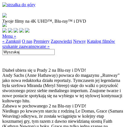
Twoje filmy na 4K UHD™, Blu-ray™ i DVD
Menu »
« Zamknij
O nas
Premiery
Zapowiedzi
Newsy
Katalog filmów
szukanie zaawansowane »
Diabeł ubiera się u Prady 2 na Blu-ray i DVD!
Andy Sachs (Anne Hathaway) powraca do magazynu „Runway”
jako nowa redaktorka działu reportaży. Tymczasem jej legendarna
była szefowa Miranda (Meryl Streep) staje do walki o przyszłość
stworzonego przez siebie medialnego imperium. Znajome twarze i
nowe postacie spotykają się na wybiegu w tej stylowej kontynuacji
kultowego hitu.
Zabawa w pochowanego 2 na Blu-ray i DVD!
Niedługo po krwawym starciu z rodziną Le Domas, Grace (Samara
Weaving) odkrywa, że została wciągnięta w kolejny etap
koszmarnej gry, tym razem z dawno niewidzianą siostrą Faith
(Kathryn Newton) u boku. Grace ma tylko jedną szansę na