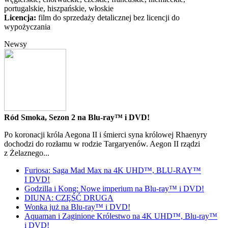
portugalskie, hiszpańskie, włoskie
Licencja:
film do sprzedaży detalicznej bez licencji do
wypożyczania
Newsy
Ród Smoka, Sezon 2 na Blu-ray™ i DVD!
Po koronacji króla Aegona II i śmierci syna królowej Rhaenyry
dochodzi do rozłamu w rodzie Targaryenów. Aegon II rządzi
z Żelaznego...
Furiosa: Saga Mad Max na 4K UHD™, BLU-RAY™
I DVD!
Godzilla i Kong: Nowe imperium na Blu-ray™ i DVD!
DIUNA: CZĘŚĆ DRUGA
Wonka już na Blu-ray™ i DVD!
Aquaman i Zaginione Królestwo na 4K UHD™, Blu-ray™
i DVD!