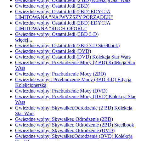
Gwiezdne wojny: Ostatni Jedi (2 BD) Kolekcja Star Wars
Gwiezdne wojny: Ostatni Jedi (2BD)
Gwiezdne wojny: Ostatni Jedi (2BD) EDYCJA
LIMITOWANA "NAJWYŻSZY PORZĄDEK"
Gwiezdne wojny: Ostatni Jedi (2BD) EDYCJA
LIMITOWANA "RUCH OPORU"
Gwiezdne wojny: Ostatni Jedi (3BD 3-D)
więcej...
Gwiezdne wojny: Ostatni Jedi (3BD 3-D Steelbook)
Gwiezdne wojny: Ostatni Jedi (DVD)
Gwiezdne wojny: Ostatni Jedi (DVD) Kolekcja Star Wars
Gwiezdne wojny: Przebudzenie Mocy (2 BD) Kolekcja Star
Wars
Gwiezdne wojny: Przebudzenie Mocy (2BD)
Gwiezdne wojny : Przebudzenie Mocy (3BD 3-D) Edycja
Kolekcjonerska
Gwiezdne wojny: Przebudzenie Mocy (DVD)
Gwiezdne wojny: Przebudzenie Mocy (DVD) Kolekcja Star
Wars
Gwiezdne wojny: Skywalker.Odrodzenie (2 BD) Kolekcja
Star Wars
Gwiezdne wojny: Skywalker. Odrodzenie (2BD)
Gwiezdne wojny: Skywalker. Odrodzenie (2BD) Steelbook
Gwiezdne wojny: Skywalker. Odrodzenie (DVD)
Gwiezdne wojny: Skywalker.Odrodzenie (DVD) Kolekcja