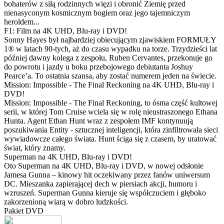
bohaterów z siłą rodzinnych więzi i obronić Ziemię przed
nienasyconym kosmicznym bogiem oraz jego tajemniczym
heroldem...
F1: Film na 4K UHD, Blu-ray i DVD!
Sonny Hayes był najbardziej obiecującym zjawiskiem FORMUŁY
1® w latach 90-tych, aż do czasu wypadku na torze. Trzydzieści lat
później dawny kolega z zespołu, Ruben Cervantes, przekonuje go
do powrotu i jazdy u boku przebojowego debiutanta Joshuy
Pearce’a. To ostatnia szansa, aby zostać numerem jeden na świecie.
Mission: Impossible - The Final Reckoning na 4K UHD, Blu-ray i
DVD!
Mission: Impossible - The Final Reckoning, to ósma część kultowej
serii, w której Tom Cruise wciela się w rolę nieustraszonego Ethana
Hunta. Agent Ethan Hunt wraz z zespołem IMF kontynuują
poszukiwania Entity - sztucznej inteligencji, która zinfiltrowała sieci
wywiadowcze całego świata. Hunt ściga się z czasem, by uratować
świat, który znamy.
Superman na 4K UHD, Blu-ray i DVD!
Oto Superman na 4K UHD, Blu-ray i DVD, w nowej odsłonie
Jamesa Gunna – kinowy hit oczekiwany przez fanów uniwersum
DC. Mieszanka zapierającej dech w piersiach akcji, humoru i
wzruszeń. Superman Gunna kieruje się współczuciem i głęboko
zakorzenioną wiarą w dobro ludzkości.
Pakiet DVD