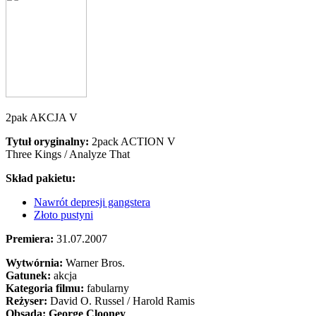
2pak AKCJA V
Tytuł oryginalny:
2pack ACTION V
Three Kings / Analyze That
Skład pakietu:
Nawrót depresji gangstera
Złoto pustyni
Premiera:
31.07.2007
Wytwórnia:
Warner Bros.
Gatunek:
akcja
Kategoria filmu:
fabularny
Reżyser:
David O. Russel / Harold Ramis
Obsada:
George Clooney