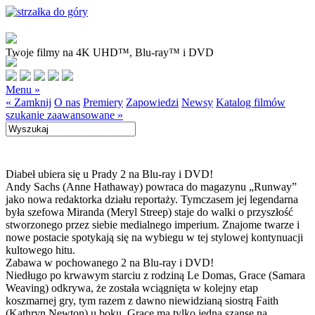
Twoje filmy na 4K UHD™, Blu-ray™ i DVD
Menu »
« Zamknij
O nas
Premiery
Zapowiedzi
Newsy
Katalog filmów
szukanie zaawansowane »
Diabeł ubiera się u Prady 2 na Blu-ray i DVD!
Andy Sachs (Anne Hathaway) powraca do magazynu „Runway”
jako nowa redaktorka działu reportaży. Tymczasem jej legendarna
była szefowa Miranda (Meryl Streep) staje do walki o przyszłość
stworzonego przez siebie medialnego imperium. Znajome twarze i
nowe postacie spotykają się na wybiegu w tej stylowej kontynuacji
kultowego hitu.
Zabawa w pochowanego 2 na Blu-ray i DVD!
Niedługo po krwawym starciu z rodziną Le Domas, Grace (Samara
Weaving) odkrywa, że została wciągnięta w kolejny etap
koszmarnej gry, tym razem z dawno niewidzianą siostrą Faith
(Kathryn Newton) u boku. Grace ma tylko jedną szansę na