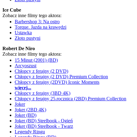
Ice Cube
Zobacz inne filmy tego aktora:
Barbershop 3: Na ostro
Torque. Jazda na krawędzi
Ustawka
Złoto pustyni
Robert De Niro
Zobacz inne filmy tego aktora:
15 Minut (2001) (BD)
Arcyoszust
Chłopcy z ferajny (2 DVD)
Chłopcy z ferajny (2 DVD) Premium Collection
Chłopcy z ferajny (2DVD) Iconic Moments
więcej...
Chłopcy z ferajny (3BD 4K)
Chłopcy z ferajny 25.rocznica (2BD) Premium Collection
Joker
Joker (2BD 4K)
Joker (BD)
Joker (BD) Steelbook - Ogień
Joker (BD) Steelbook - Twarz
Legendy Ringu