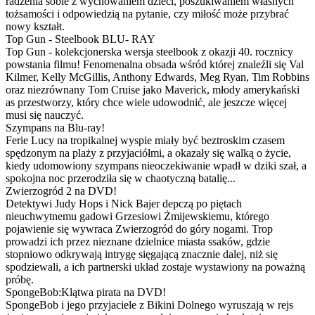
radzenia sobie z wychowaniem dzieci, poszukiwaniem własnych
tożsamości i odpowiedzią na pytanie, czy miłość może przybrać
nowy kształt.
Top Gun - Steelbook BLU- RAY
Top Gun - kolekcjonerska wersja steelbook z okazji 40. rocznicy
powstania filmu! Fenomenalna obsada wśród której znaleźli się Val
Kilmer, Kelly McGillis, Anthony Edwards, Meg Ryan, Tim Robbins
oraz niezrównany Tom Cruise jako Maverick, młody amerykański
as przestworzy, który chce wiele udowodnić, ale jeszcze więcej
musi się nauczyć.
Szympans na Blu-ray!
Ferie Lucy na tropikalnej wyspie miały być beztroskim czasem
spędzonym na plaży z przyjaciółmi, a okazały się walką o życie,
kiedy udomowiony szympans nieoczekiwanie wpadł w dziki szał, a
spokojna noc przerodziła się w chaotyczną batalię...
Zwierzogród 2 na DVD!
Detektywi Judy Hops i Nick Bajer depczą po piętach
nieuchwytnemu gadowi Grzesiowi Żmijewskiemu, którego
pojawienie się wywraca Zwierzogród do góry nogami. Trop
prowadzi ich przez nieznane dzielnice miasta ssaków, gdzie
stopniowo odkrywają intrygę sięgającą znacznie dalej, niż się
spodziewali, a ich partnerski układ zostaje wystawiony na poważną
próbę.
SpongeBob:Klątwa pirata na DVD!
SpongeBob i jego przyjaciele z Bikini Dolnego wyruszają w rejs