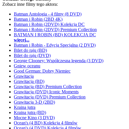
Zobacz inne filmy tego aktora:
Batman Antologia - 4 filmy (8 DVD)
Batman i Robin (2BD 4K)
Batman i Robin (2DVD) Kolekcja DC
Batman i Robin (2DVD) Premium Collection
BATMAN I ROBIN (BD) KOLEKCJA DC
więcej...
Batman i Robin - Edycja Specjalna (2 DVD)
Bilet do raju (BD)
Bilet do raju (DVD)
George Clooney: Współczesna legenda (3 DVD)
Gniew oceanu
Good German: Dobry Niemiec
Grawitacja
Grawitacja (BD)
Grawitacja (BD) Premium Collection
Grawitacja (DVD) Iconic Moments
Grawitacja (DVD) Premium Collection
Grawitacja 3-D (2BD)
Kraina jutra
Kraina jutra (BD)
Mocne Kino (3 DVD)
Ocean's (4 BD) Kolekcja 4 filmów
Ocean's (4 DVD) Kolekcja 4 filmów