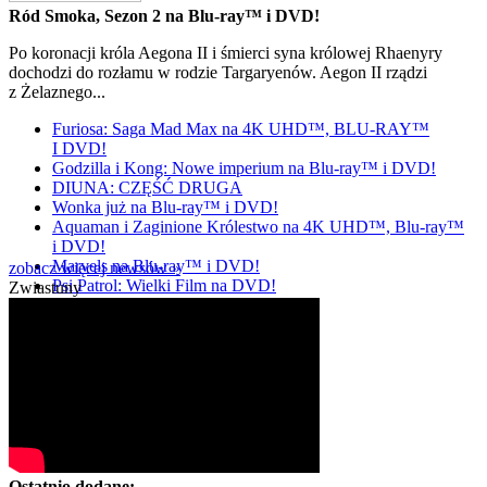
Ród Smoka, Sezon 2 na Blu-ray™ i DVD!
Po koronacji króla Aegona II i śmierci syna królowej Rhaenyry
dochodzi do rozłamu w rodzie Targaryenów. Aegon II rządzi
z Żelaznego...
Furiosa: Saga Mad Max na 4K UHD™, BLU-RAY™
I DVD!
Godzilla i Kong: Nowe imperium na Blu-ray™ i DVD!
DIUNA: CZĘŚĆ DRUGA
Wonka już na Blu-ray™ i DVD!
Aquaman i Zaginione Królestwo na 4K UHD™, Blu-ray™
i DVD!
Marvels na Blu-ray™ i DVD!
zobacz więcej newsów »
Psi Patrol: Wielki Film na DVD!
Zwiastuny
Ostatnio dodane: