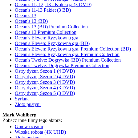
Ocean's 11, 12, 13 - Kolekcja (3 DVD)
Ocean's 11-13 Pakiet (3 BD)
Ocean's 13
Ocean's 13 (BD)
Ocean's 13 (BD) Premium Collection
Ocean's 13 Premium Collection
Ocean's Eleven: Ryzykowna gra
Ocean's Eleven: Ryzykowna gra (BD)
Ocean's Eleven: Ryzykowna gra, Premium Collection (BD)
Ocean's Eleven: Ryzykowna gra. Premium Collection
Ocean's Twelve: Dogrywka (BD) Premium Collection
Ocean's Twelve: Dogrywka Premium Collection
Ostry dyżur, Sezon 1 (4 DVD)
Ostry dyżur, Sezon 2 (4 DVD)
Ostry dyżur, Sezon 3 (4 DVD)
Ostry dyżur, Sezon 4 (3 DVD)
Ostry dyżur, Sezon 5 (3 DVD)
Syriana
Złoto pustyni
Mark Wahlberg
Zobacz inne filmy tego aktora:
Gniew oceanu
Włoska robota (4K UHD)
Złoto pustyni