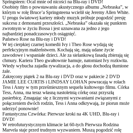
Springsteen: Ocal mnie od nicości na Blu-ray i DVD!
Osobisty film o powstawaniu akustycznego albumu „Nebraska”, w
którym w rolę Bruce’a Springsteena wcielił się Jeremy Allen White.
U progu światowej kariery młody muzyk próbuje pogodzić presję
sukcesu z demonami przeszłości. „Nebraska” okazała się punktem
zwrotnym w życiu Bossa i jest uznawana za jedno z jego
najbardziej ponadczasowych osiągnięć.
Państwo Rose na Blu-ray i DVD!
W tej cierpkiej czarnej komedii Ivy i Theo Rose wydają się
perfekcyjnym małżeństwem. Kochają się, mają udane życie
zawodowe i wspaniałe dzieci. Ale za sielankową fasadą zbierają się
chmury. Kariera Theo gwałtownie hamuje, natomiast Ivy rozkwita.
Wtedy wybucha zajadła rywalizacja, a do głosu dochodzą tłumione
żale.
Zakręcony piątek 2 na Blu-ray i DVD oraz w pakiecie 2 DVD
JAMIE LEE CURTIS i LINDSAY LOHAN powracają w rolach
Tess i Anny w tym prześmiesznym sequelu kultowego filmu. Córka
Tess, Anna, ma teraz własną nastoletnią córkę oraz przyszłą
pasierbicę. Zmagając się z licznymi wyzwaniami związanymi z
połączeniem dwóch rodzin, Tess i Anna odkrywają, że piorun może
uderzyć ponownie!
Fantastyczna Czwórka: Pierwsze kroki na 4K UHD, Blu-ray i
DVD!
W retrofuturystycznym klimacie lat 60-tych Pierwsza Rodzina
Marvela staje przed trudnym wyzwaniem. Muszą pogodzić rolę