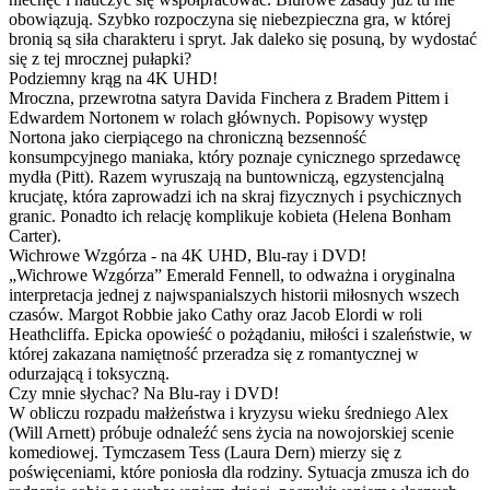
obowiązują. Szybko rozpoczyna się niebezpieczna gra, w której
bronią są siła charakteru i spryt. Jak daleko się posuną, by wydostać
się z tej mrocznej pułapki?
Podziemny krąg na 4K UHD!
Mroczna, przewrotna satyra Davida Finchera z Bradem Pittem i
Edwardem Nortonem w rolach głównych. Popisowy występ
Nortona jako cierpiącego na chroniczną bezsenność
konsumpcyjnego maniaka, który poznaje cynicznego sprzedawcę
mydła (Pitt). Razem wyruszają na buntowniczą, egzystencjalną
krucjatę, która zaprowadzi ich na skraj fizycznych i psychicznych
granic. Ponadto ich relację komplikuje kobieta (Helena Bonham
Carter).
Wichrowe Wzgórza - na 4K UHD, Blu-ray i DVD!
„Wichrowe Wzgórza” Emerald Fennell, to odważna i oryginalna
interpretacja jednej z najwspanialszych historii miłosnych wszech
czasów. Margot Robbie jako Cathy oraz Jacob Elordi w roli
Heathcliffa. Epicka opowieść o pożądaniu, miłości i szaleństwie, w
której zakazana namiętność przeradza się z romantycznej w
odurzającą i toksyczną.
Czy mnie słychac? Na Blu-ray i DVD!
W obliczu rozpadu małżeństwa i kryzysu wieku średniego Alex
(Will Arnett) próbuje odnaleźć sens życia na nowojorskiej scenie
komediowej. Tymczasem Tess (Laura Dern) mierzy się z
poświęceniami, które poniosła dla rodziny. Sytuacja zmusza ich do