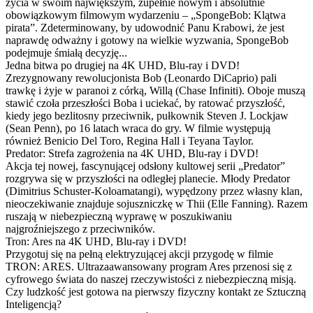
życia w swoim największym, zupełnie nowym i absolutnie
obowiązkowym filmowym wydarzeniu – „SpongeBob: Klątwa
pirata”. Zdeterminowany, by udowodnić Panu Krabowi, że jest
naprawdę odważny i gotowy na wielkie wyzwania, SpongeBob
podejmuje śmiałą decyzję...
Jedna bitwa po drugiej na 4K UHD, Blu-ray i DVD!
Zrezygnowany rewolucjonista Bob (Leonardo DiCaprio) pali
trawkę i żyje w paranoi z córką, Willą (Chase Infiniti). Oboje muszą
stawić czoła przeszłości Boba i uciekać, by ratować przyszłość,
kiedy jego bezlitosny przeciwnik, pułkownik Steven J. Lockjaw
(Sean Penn), po 16 latach wraca do gry. W filmie występują
również Benicio Del Toro, Regina Hall i Teyana Taylor.
Predator: Strefa zagrożenia na 4K UHD, Blu-ray i DVD!
Akcja tej nowej, fascynującej odsłony kultowej serii „Predator”
rozgrywa się w przyszłości na odległej planecie. Młody Predator
(Dimitrius Schuster-Koloamatangi), wypędzony przez własny klan,
nieoczekiwanie znajduje sojuszniczkę w Thii (Elle Fanning). Razem
ruszają w niebezpieczną wyprawę w poszukiwaniu
najgroźniejszego z przeciwników.
Tron: Ares na 4K UHD, Blu-ray i DVD!
Przygotuj się na pełną elektryzującej akcji przygodę w filmie
TRON: ARES. Ultrazaawansowany program Ares przenosi się z
cyfrowego świata do naszej rzeczywistości z niebezpieczną misją.
Czy ludzkość jest gotowa na pierwszy fizyczny kontakt ze Sztuczną
Inteligencją?