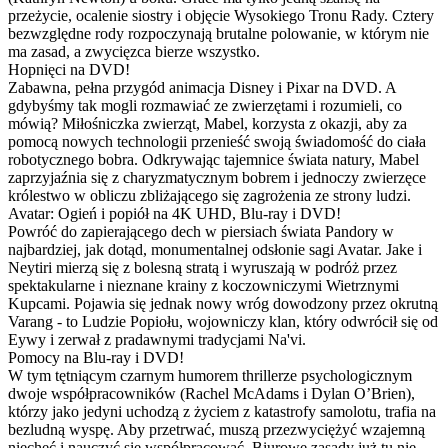
przeżycie, ocalenie siostry i objęcie Wysokiego Tronu Rady. Cztery
bezwzględne rody rozpoczynają brutalne polowanie, w którym nie
ma zasad, a zwycięzca bierze wszystko.
Hopnięci na DVD!
Zabawna, pełna przygód animacja Disney i Pixar na DVD. A
gdybyśmy tak mogli rozmawiać ze zwierzętami i rozumieli, co
mówią? Miłośniczka zwierząt, Mabel, korzysta z okazji, aby za
pomocą nowych technologii przenieść swoją świadomość do ciała
robotycznego bobra. Odkrywając tajemnice świata natury, Mabel
zaprzyjaźnia się z charyzmatycznym bobrem i jednoczy zwierzęce
królestwo w obliczu zbliżającego się zagrożenia ze strony ludzi.
Avatar: Ogień i popiół na 4K UHD, Blu-ray i DVD!
Powróć do zapierającego dech w piersiach świata Pandory w
najbardziej, jak dotąd, monumentalnej odsłonie sagi Avatar. Jake i
Neytiri mierzą się z bolesną stratą i wyruszają w podróż przez
spektakularne i nieznane krainy z koczowniczymi Wietrznymi
Kupcami. Pojawia się jednak nowy wróg dowodzony przez okrutną
Varang - to Ludzie Popiołu, wojowniczy klan, który odwrócił się od
Eywy i zerwał z pradawnymi tradycjami Na'vi.
Pomocy na Blu-ray i DVD!
W tym tętniącym czarnym humorem thrillerze psychologicznym
dwoje współpracowników (Rachel McAdams i Dylan O’Brien),
którzy jako jedyni uchodzą z życiem z katastrofy samolotu, trafia na
bezludną wyspę. Aby przetrwać, muszą przezwyciężyć wzajemną
niechęć i nauczyć się współpracować. Biurowe zasady już tu nie