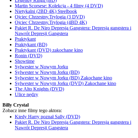
Legendy Ringu (BD)
Martin Scorsese: Kolekcja - 4 filmy (4 DVD)
Nietykalni (2BD 4K) Steelbook
Ojciec Chrzestny.Trylogia (3 DVD)
Ojciec Chrzestny.Trylogia (4BD 4K)
Pakiet R. De Niro Depresja Gangstera: Depresja gangstera i
Nawrót Depresji Gangstera
Praktykant
Praktykant (BD)
Praktykant (DVD) zakochane kino
Ronin (DVD)
Showtime
Sylwester w Nowym Jorku
Sylwester w Nowym Jorku (BD)
Sylwester w Nowym Jorku (BD) Zakochane kino
Sylwester w Nowym Jorku (DVD) Zakochane kino
The Alto Knights (DVD)
Ulice nędzy
Billy Crystal
Zobacz inne filmy tego aktora:
Kiedy Harry poznał Sally (DVD)
Pakiet R. De Niro Depresja Gangstera: Depresja gangstera i
Nawrót Depresji Gangstera