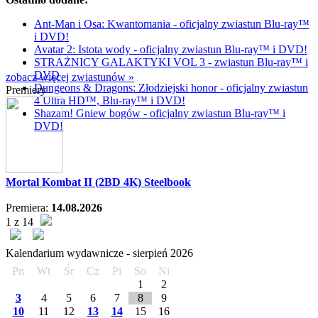
Ant-Man i Osa: Kwantomania - oficjalny zwiastun Blu-ray™
i DVD!
Avatar 2: Istota wody - oficjalny zwiastun Blu-ray™ i DVD!
STRAŻNICY GALAKTYKI VOL 3 - zwiastun Blu-ray™ i
DVD
zobacz więcej zwiastunów »
Dungeons & Dragons: Złodziejski honor - oficjalny zwiastun
Premiery
4 Ultra HD™, Blu-ray™ i DVD!
Shazam! Gniew bogów - oficjalny zwiastun Blu-ray™ i
DVD!
Mortal Kombat II (2BD 4K) Steelbook
Premiera:
14.08.2026
1 z 14
Kalendarium wydawnicze -
sierpień
2026
Pn
Wt
Śr
Cz
Pi
So
Ni
1
2
3
4
5
6
7
8
9
10
11
12
13
14
15
16