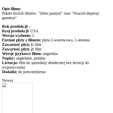
Opis filmu:
Pakiet dwóch filmów: "Złoto pustyni" oraz "Nawrót depresji
ganstera"
Rok produkcji:
-
Kraj produkcji:
USA
Wersja wydania:
2
Format płyty z filmem:
płyta 2-warstwowa, 1-stronna
Zawartość płyty 1:
film
Zawartość płyty 2:
film
Wersje językowe filmu:
angielska
Napisy:
angielskie, polskie
Licencja:
film do sprzedaży detalicznej bez licencji do
wypożyczania
Dodatki:
do potwierdzenia
Newsy