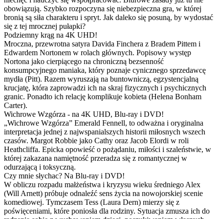
obowiązują. Szybko rozpoczyna się niebezpieczna gra, w której
bronią są siła charakteru i spryt. Jak daleko się posuną, by wydostać
się z tej mrocznej pułapki?
Podziemny krąg na 4K UHD!
Mroczna, przewrotna satyra Davida Finchera z Bradem Pittem i
Edwardem Nortonem w rolach głównych. Popisowy występ
Nortona jako cierpiącego na chroniczną bezsenność
konsumpcyjnego maniaka, który poznaje cynicznego sprzedawcę
mydła (Pitt). Razem wyruszają na buntowniczą, egzystencjalną
krucjatę, która zaprowadzi ich na skraj fizycznych i psychicznych
granic. Ponadto ich relację komplikuje kobieta (Helena Bonham
Carter).
Wichrowe Wzgórza - na 4K UHD, Blu-ray i DVD!
„Wichrowe Wzgórza” Emerald Fennell, to odważna i oryginalna
interpretacja jednej z najwspanialszych historii miłosnych wszech
czasów. Margot Robbie jako Cathy oraz Jacob Elordi w roli
Heathcliffa. Epicka opowieść o pożądaniu, miłości i szaleństwie, w
której zakazana namiętność przeradza się z romantycznej w
odurzającą i toksyczną.
Czy mnie słychac? Na Blu-ray i DVD!
W obliczu rozpadu małżeństwa i kryzysu wieku średniego Alex
(Will Arnett) próbuje odnaleźć sens życia na nowojorskiej scenie
komediowej. Tymczasem Tess (Laura Dern) mierzy się z
poświęceniami, które poniosła dla rodziny. Sytuacja zmusza ich do