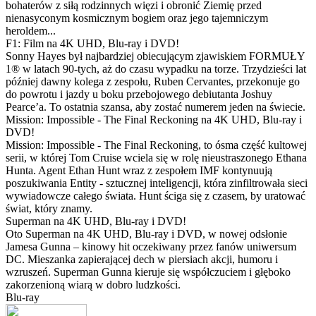
bohaterów z siłą rodzinnych więzi i obronić Ziemię przed
nienasyconym kosmicznym bogiem oraz jego tajemniczym
heroldem...
F1: Film na 4K UHD, Blu-ray i DVD!
Sonny Hayes był najbardziej obiecującym zjawiskiem FORMUŁY
1® w latach 90-tych, aż do czasu wypadku na torze. Trzydzieści lat
później dawny kolega z zespołu, Ruben Cervantes, przekonuje go
do powrotu i jazdy u boku przebojowego debiutanta Joshuy
Pearce’a. To ostatnia szansa, aby zostać numerem jeden na świecie.
Mission: Impossible - The Final Reckoning na 4K UHD, Blu-ray i
DVD!
Mission: Impossible - The Final Reckoning, to ósma część kultowej
serii, w której Tom Cruise wciela się w rolę nieustraszonego Ethana
Hunta. Agent Ethan Hunt wraz z zespołem IMF kontynuują
poszukiwania Entity - sztucznej inteligencji, która zinfiltrowała sieci
wywiadowcze całego świata. Hunt ściga się z czasem, by uratować
świat, który znamy.
Superman na 4K UHD, Blu-ray i DVD!
Oto Superman na 4K UHD, Blu-ray i DVD, w nowej odsłonie
Jamesa Gunna – kinowy hit oczekiwany przez fanów uniwersum
DC. Mieszanka zapierającej dech w piersiach akcji, humoru i
wzruszeń. Superman Gunna kieruje się współczuciem i głęboko
zakorzenioną wiarą w dobro ludzkości.
Blu-ray