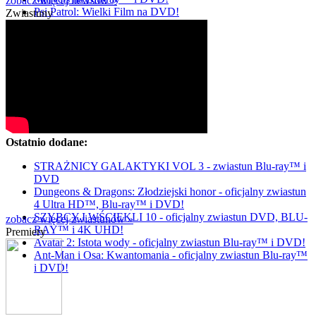
zobacz więcej newsów »
Psi Patrol: Wielki Film na DVD!
Zwiastuny
Ostatnio dodane:
STRAŻNICY GALAKTYKI VOL 3 - zwiastun Blu-ray™ i
DVD
Dungeons & Dragons: Złodziejski honor - oficjalny zwiastun
4 Ultra HD™, Blu-ray™ i DVD!
SZYBCY I WŚCIEKLI 10 - oficjalny zwiastun DVD, BLU-
zobacz więcej zwiastunów »
RAY™ i 4K UHD!
Premiery
Avatar 2: Istota wody - oficjalny zwiastun Blu-ray™ i DVD!
Ant-Man i Osa: Kwantomania - oficjalny zwiastun Blu-ray™
i DVD!