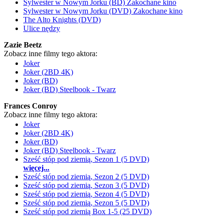
Sylwester w Nowym Jorku (BD) Zakochane kino
Sylwester w Nowym Jorku (DVD) Zakochane kino
The Alto Knights (DVD)
Ulice nędzy
Zazie Beetz
Zobacz inne filmy tego aktora:
Joker
Joker (2BD 4K)
Joker (BD)
Joker (BD) Steelbook - Twarz
Frances Conroy
Zobacz inne filmy tego aktora:
Joker
Joker (2BD 4K)
Joker (BD)
Joker (BD) Steelbook - Twarz
Sześć stóp pod ziemią, Sezon 1 (5 DVD)
więcej...
Sześć stóp pod ziemią, Sezon 2 (5 DVD)
Sześć stóp pod ziemią, Sezon 3 (5 DVD)
Sześć stóp pod ziemią, Sezon 4 (5 DVD)
Sześć stóp pod ziemią, Sezon 5 (5 DVD)
Sześć stóp pod ziemią Box 1-5 (25 DVD)