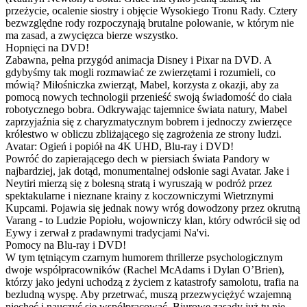
przeżycie, ocalenie siostry i objęcie Wysokiego Tronu Rady. Cztery
bezwzględne rody rozpoczynają brutalne polowanie, w którym nie
ma zasad, a zwycięzca bierze wszystko.
Hopnięci na DVD!
Zabawna, pełna przygód animacja Disney i Pixar na DVD. A
gdybyśmy tak mogli rozmawiać ze zwierzętami i rozumieli, co
mówią? Miłośniczka zwierząt, Mabel, korzysta z okazji, aby za
pomocą nowych technologii przenieść swoją świadomość do ciała
robotycznego bobra. Odkrywając tajemnice świata natury, Mabel
zaprzyjaźnia się z charyzmatycznym bobrem i jednoczy zwierzęce
królestwo w obliczu zbliżającego się zagrożenia ze strony ludzi.
Avatar: Ogień i popiół na 4K UHD, Blu-ray i DVD!
Powróć do zapierającego dech w piersiach świata Pandory w
najbardziej, jak dotąd, monumentalnej odsłonie sagi Avatar. Jake i
Neytiri mierzą się z bolesną stratą i wyruszają w podróż przez
spektakularne i nieznane krainy z koczowniczymi Wietrznymi
Kupcami. Pojawia się jednak nowy wróg dowodzony przez okrutną
Varang - to Ludzie Popiołu, wojowniczy klan, który odwrócił się od
Eywy i zerwał z pradawnymi tradycjami Na'vi.
Pomocy na Blu-ray i DVD!
W tym tętniącym czarnym humorem thrillerze psychologicznym
dwoje współpracowników (Rachel McAdams i Dylan O’Brien),
którzy jako jedyni uchodzą z życiem z katastrofy samolotu, trafia na
bezludną wyspę. Aby przetrwać, muszą przezwyciężyć wzajemną
niechęć i nauczyć się współpracować. Biurowe zasady już tu nie