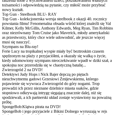
radzenia sobie z wychowaniem dzieci, poszukiwaniem własnych
tożsamości i odpowiedzią na pytanie, czy miłość może przybrać
nowy kształt.
Top Gun - Steelbook BLU- RAY
Top Gun - kolekcjonerska wersja steelbook z okazji 40. rocznicy
powstania filmu! Fenomenalna obsada wśród której znaleźli się Val
Kilmer, Kelly McGillis, Anthony Edwards, Meg Ryan, Tim Robbins
oraz niezrównany Tom Cruise jako Maverick, młody amerykański
as przestworzy, który chce wiele udowodnić, ale jeszcze więcej
musi się nauczyć.
Szympans na Blu-ray!
Ferie Lucy na tropikalnej wyspie miały być beztroskim czasem
spędzonym na plaży z przyjaciółmi, a okazały się walką o życie,
kiedy udomowiony szympans nieoczekiwanie wpadł w dziki szał, a
spokojna noc przerodziła się w chaotyczną batalię...
Zwierzogród 2 na DVD!
Detektywi Judy Hops i Nick Bajer depczą po piętach
nieuchwytnemu gadowi Grzesiowi Żmijewskiemu, którego
pojawienie się wywraca Zwierzogród do góry nogami. Trop
prowadzi ich przez nieznane dzielnice miasta ssaków, gdzie
stopniowo odkrywają intrygę sięgającą znacznie dalej, niż się
spodziewali, a ich partnerski układ zostaje wystawiony na poważną
próbę.
SpongeBob:Klątwa pirata na DVD!
SpongeBob i jego przyjaciele z Bikini Dolnego wyruszają w rejs