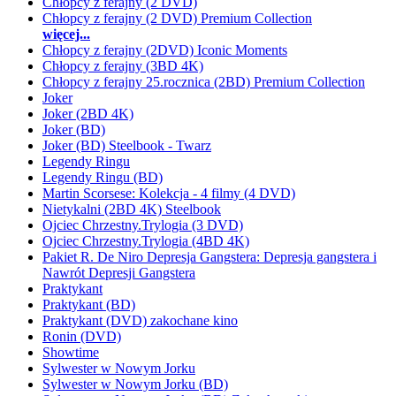
Chłopcy z ferajny (2 DVD)
Chłopcy z ferajny (2 DVD) Premium Collection
więcej...
Chłopcy z ferajny (2DVD) Iconic Moments
Chłopcy z ferajny (3BD 4K)
Chłopcy z ferajny 25.rocznica (2BD) Premium Collection
Joker
Joker (2BD 4K)
Joker (BD)
Joker (BD) Steelbook - Twarz
Legendy Ringu
Legendy Ringu (BD)
Martin Scorsese: Kolekcja - 4 filmy (4 DVD)
Nietykalni (2BD 4K) Steelbook
Ojciec Chrzestny.Trylogia (3 DVD)
Ojciec Chrzestny.Trylogia (4BD 4K)
Pakiet R. De Niro Depresja Gangstera: Depresja gangstera i
Nawrót Depresji Gangstera
Praktykant
Praktykant (BD)
Praktykant (DVD) zakochane kino
Ronin (DVD)
Showtime
Sylwester w Nowym Jorku
Sylwester w Nowym Jorku (BD)