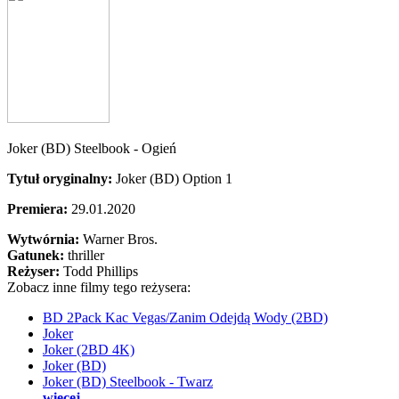
Joker (BD) Steelbook - Ogień
Tytuł oryginalny:
Joker (BD) Option 1
Premiera:
29.01.2020
Wytwórnia:
Warner Bros.
Gatunek:
thriller
Reżyser:
Todd Phillips
Zobacz inne filmy tego reżysera:
BD 2Pack Kac Vegas/Zanim Odejdą Wody (2BD)
Joker
Joker (2BD 4K)
Joker (BD)
Joker (BD) Steelbook - Twarz
więcej...