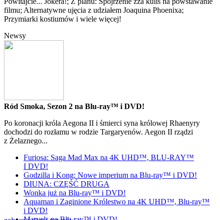
Powitajcie... Jokera!; Z planu: Spojrzenie zza kulis na powstawanie
filmu; Alternatywne ujęcia z udziałem Joaquina Phoenixa;
Przymiarki kostiumów i wiele więcej!
Newsy
Ród Smoka, Sezon 2 na Blu-ray™ i DVD!
Po koronacji króla Aegona II i śmierci syna królowej Rhaenyry
dochodzi do rozłamu w rodzie Targaryenów. Aegon II rządzi
z Żelaznego...
Furiosa: Saga Mad Max na 4K UHD™, BLU-RAY™
I DVD!
Godzilla i Kong: Nowe imperium na Blu-ray™ i DVD!
DIUNA: CZĘŚĆ DRUGA
Wonka już na Blu-ray™ i DVD!
Aquaman i Zaginione Królestwo na 4K UHD™, Blu-ray™
i DVD!
Marvels na Blu-ray™ i DVD!