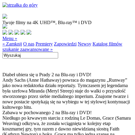
Twoje filmy na 4K UHD™, Blu-ray™ i DVD
Menu »
« Zamknij
O nas
Premiery
Zapowiedzi
Newsy
Katalog filmów
szukanie zaawansowane »
Diabeł ubiera się u Prady 2 na Blu-ray i DVD!
Andy Sachs (Anne Hathaway) powraca do magazynu „Runway”
jako nowa redaktorka działu reportaży. Tymczasem jej legendarna
była szefowa Miranda (Meryl Streep) staje do walki o przyszłość
stworzonego przez siebie medialnego imperium. Znajome twarze i
nowe postacie spotykają się na wybiegu w tej stylowej kontynuacji
kultowego hitu.
Zabawa w pochowanego 2 na Blu-ray i DVD!
Niedługo po krwawym starciu z rodziną Le Domas, Grace (Samara
Weaving) odkrywa, że została wciągnięta w kolejny etap
koszmarnej gry, tym razem z dawno niewidzianą siostrą Faith
(Kathryn Newton) u boku. Grace ma tylko jedną szansę na