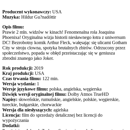
Producent wykonawczy:
USA
Muzyka:
Hildur Gu?nadóttir
Opis filmu:
Prawie 2 mln. widzów w kinach! Fenomenalna rola Joaquina
Phoenixa! Oryginalna wizja historii niesławnego łotra z uniwersum
DC! Bezrobotny komik Arthur Fleck, wałęsając się ulicami Gotham
City w stroju clowna, spotyka brutalnych zbirów. Odrzucony przez
społeczeństwo, popada w obłęd przeistaczając się w geniusza
zbrodni znanego jako Joker.
Rok produkcji:
2019
Kraj produkcji:
USA
Czas trwania filmu:
122 min.
Wersja wydania:
1
Wersje językowe filmu:
polska, angielska, węgierska
Dźwięk wersji oryginalnej filmu:
Dolby Atmos TrueHD
Napisy:
słoweńskie, rumuńskie, angielskie, polskie, węgierskie,
tureckie, bułgarskie, chorwackie
Wersja dla niesłyszących:
agielska
Licencja:
film do sprzedaży detalicznej bez licencji do
wypożyczania
Dodatki: