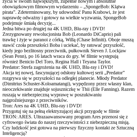
życia w swoim największym, zupełnie nowym i absolutnie
obowiązkowym filmowym wydarzeniu – „SpongeBob: Klątwa
pirata”. Zdeterminowany, by udowodnić Panu Krabowi, że jest
naprawdę odważny i gotowy na wielkie wyzwania, SpongeBob
podejmuje śmiałą decyzję...
Jedna bitwa po drugiej na 4K UHD, Blu-ray i DVD!
Zrezygnowany rewolucjonista Bob (Leonardo DiCaprio) pali
trawkę i żyje w paranoi z córką, Willą (Chase Infiniti). Oboje muszą
stawić czoła przeszłości Boba i uciekać, by ratować przyszłość,
kiedy jego bezlitosny przeciwnik, pułkownik Steven J. Lockjaw
(Sean Penn), po 16 latach wraca do gry. W filmie występują
również Benicio Del Toro, Regina Hall i Teyana Taylor.
Predator: Strefa zagrożenia na 4K UHD, Blu-ray i DVD!
Akcja tej nowej, fascynującej odsłony kultowej serii „Predator”
rozgrywa się w przyszłości na odległej planecie. Młody Predator
(Dimitrius Schuster-Koloamatangi), wypędzony przez własny klan,
nieoczekiwanie znajduje sojuszniczkę w Thii (Elle Fanning). Razem
ruszają w niebezpieczną wyprawę w poszukiwaniu
najgroźniejszego z przeciwników.
Tron: Ares na 4K UHD, Blu-ray i DVD!
Przygotuj się na pełną elektryzującej akcji przygodę w filmie
TRON: ARES. Ultrazaawansowany program Ares przenosi się z
cyfrowego świata do naszej rzeczywistości z niebezpieczną misją.
Czy ludzkość jest gotowa na pierwszy fizyczny kontakt ze Sztuczną
Inteligencją?