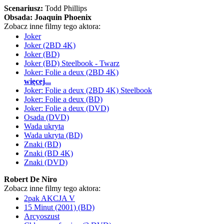
Scenariusz:
Todd Phillips
Obsada:
Joaquin Phoenix
Zobacz inne filmy tego aktora:
Joker
Joker (2BD 4K)
Joker (BD)
Joker (BD) Steelbook - Twarz
Joker: Folie a deux (2BD 4K)
więcej...
Joker: Folie a deux (2BD 4K) Steelbook
Joker: Folie a deux (BD)
Joker: Folie a deux (DVD)
Osada (DVD)
Wada ukryta
Wada ukryta (BD)
Znaki (BD)
Znaki (BD 4K)
Znaki (DVD)
Robert De Niro
Zobacz inne filmy tego aktora:
2pak AKCJA V
15 Minut (2001) (BD)
Arcyoszust