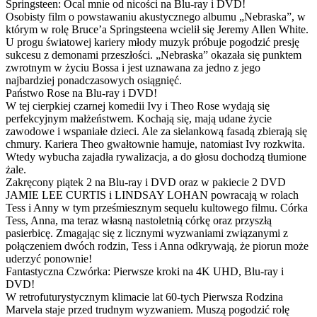
Springsteen: Ocal mnie od nicości na Blu-ray i DVD!
Osobisty film o powstawaniu akustycznego albumu „Nebraska”, w
którym w rolę Bruce’a Springsteena wcielił się Jeremy Allen White.
U progu światowej kariery młody muzyk próbuje pogodzić presję
sukcesu z demonami przeszłości. „Nebraska” okazała się punktem
zwrotnym w życiu Bossa i jest uznawana za jedno z jego
najbardziej ponadczasowych osiągnięć.
Państwo Rose na Blu-ray i DVD!
W tej cierpkiej czarnej komedii Ivy i Theo Rose wydają się
perfekcyjnym małżeństwem. Kochają się, mają udane życie
zawodowe i wspaniałe dzieci. Ale za sielankową fasadą zbierają się
chmury. Kariera Theo gwałtownie hamuje, natomiast Ivy rozkwita.
Wtedy wybucha zajadła rywalizacja, a do głosu dochodzą tłumione
żale.
Zakręcony piątek 2 na Blu-ray i DVD oraz w pakiecie 2 DVD
JAMIE LEE CURTIS i LINDSAY LOHAN powracają w rolach
Tess i Anny w tym prześmiesznym sequelu kultowego filmu. Córka
Tess, Anna, ma teraz własną nastoletnią córkę oraz przyszłą
pasierbicę. Zmagając się z licznymi wyzwaniami związanymi z
połączeniem dwóch rodzin, Tess i Anna odkrywają, że piorun może
uderzyć ponownie!
Fantastyczna Czwórka: Pierwsze kroki na 4K UHD, Blu-ray i
DVD!
W retrofuturystycznym klimacie lat 60-tych Pierwsza Rodzina
Marvela staje przed trudnym wyzwaniem. Muszą pogodzić rolę