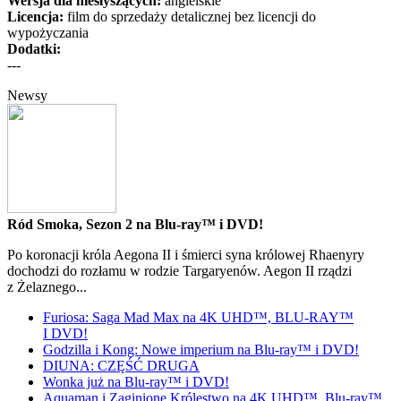
Wersja dla niesłyszących:
angielskie
Licencja:
film do sprzedaży detalicznej bez licencji do
wypożyczania
Dodatki:
---
Newsy
Ród Smoka, Sezon 2 na Blu-ray™ i DVD!
Po koronacji króla Aegona II i śmierci syna królowej Rhaenyry
dochodzi do rozłamu w rodzie Targaryenów. Aegon II rządzi
z Żelaznego...
Furiosa: Saga Mad Max na 4K UHD™, BLU-RAY™
I DVD!
Godzilla i Kong: Nowe imperium na Blu-ray™ i DVD!
DIUNA: CZĘŚĆ DRUGA
Wonka już na Blu-ray™ i DVD!
Aquaman i Zaginione Królestwo na 4K UHD™, Blu-ray™