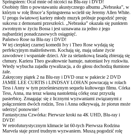
Springsteen: Ocal mnie od nicości na Blu-ray i DVD!
Osobisty film o powstawaniu akustycznego albumu „Nebraska”, w
którym w rolę Bruce’a Springsteena wcielił się Jeremy Allen White.
U progu światowej kariery młody muzyk próbuje pogodzić presję
sukcesu z demonami przeszłości. „Nebraska” okazała się punktem
zwrotnym w życiu Bossa i jest uznawana za jedno z jego
najbardziej ponadczasowych osiągnięć.
Państwo Rose na Blu-ray i DVD!
W tej cierpkiej czarnej komedii Ivy i Theo Rose wydają się
perfekcyjnym małżeństwem. Kochają się, mają udane życie
zawodowe i wspaniałe dzieci. Ale za sielankową fasadą zbierają się
chmury. Kariera Theo gwałtownie hamuje, natomiast Ivy rozkwita.
Wtedy wybucha zajadła rywalizacja, a do głosu dochodzą tłumione
żale.
Zakręcony piątek 2 na Blu-ray i DVD oraz w pakiecie 2 DVD
JAMIE LEE CURTIS i LINDSAY LOHAN powracają w rolach
Tess i Anny w tym prześmiesznym sequelu kultowego filmu. Córka
Tess, Anna, ma teraz własną nastoletnią córkę oraz przyszłą
pasierbicę. Zmagając się z licznymi wyzwaniami związanymi z
połączeniem dwóch rodzin, Tess i Anna odkrywają, że piorun może
uderzyć ponownie!
Fantastyczna Czwórka: Pierwsze kroki na 4K UHD, Blu-ray i
DVD!
W retrofuturystycznym klimacie lat 60-tych Pierwsza Rodzina
Marvela staje przed trudnym wyzwaniem. Muszą pogodzić rolę