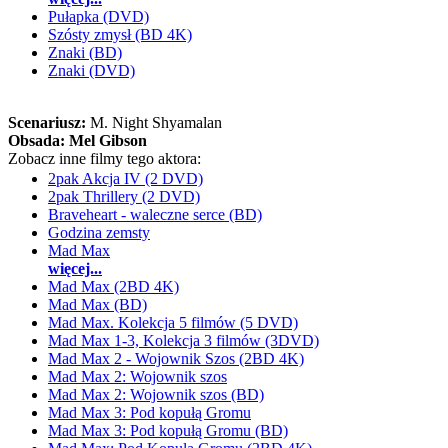
Pułapka (DVD)
Szósty zmysł (BD 4K)
Znaki (BD)
Znaki (DVD)
Scenariusz:
M. Night Shyamalan
Obsada:
Mel Gibson
Zobacz inne filmy tego aktora:
2pak Akcja IV (2 DVD)
2pak Thrillery (2 DVD)
Braveheart - waleczne serce (BD)
Godzina zemsty
Mad Max
więcej...
Mad Max (2BD 4K)
Mad Max (BD)
Mad Max. Kolekcja 5 filmów (5 DVD)
Mad Max 1-3, Kolekcja 3 filmów (3DVD)
Mad Max 2 - Wojownik Szos (2BD 4K)
Mad Max 2: Wojownik szos
Mad Max 2: Wojownik szos (BD)
Mad Max 3: Pod kopułą Gromu
Mad Max 3: Pod kopułą Gromu (BD)