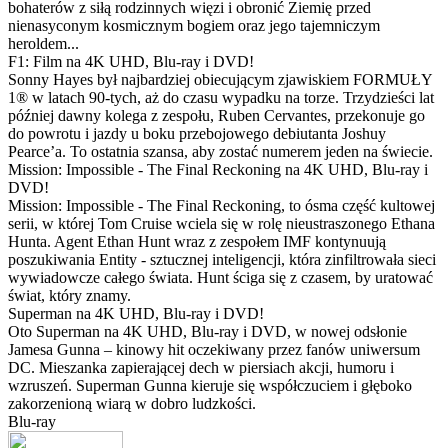
bohaterów z siłą rodzinnych więzi i obronić Ziemię przed
nienasyconym kosmicznym bogiem oraz jego tajemniczym
heroldem...
F1: Film na 4K UHD, Blu-ray i DVD!
Sonny Hayes był najbardziej obiecującym zjawiskiem FORMUŁY
1® w latach 90-tych, aż do czasu wypadku na torze. Trzydzieści lat
później dawny kolega z zespołu, Ruben Cervantes, przekonuje go
do powrotu i jazdy u boku przebojowego debiutanta Joshuy
Pearce’a. To ostatnia szansa, aby zostać numerem jeden na świecie.
Mission: Impossible - The Final Reckoning na 4K UHD, Blu-ray i
DVD!
Mission: Impossible - The Final Reckoning, to ósma część kultowej
serii, w której Tom Cruise wciela się w rolę nieustraszonego Ethana
Hunta. Agent Ethan Hunt wraz z zespołem IMF kontynuują
poszukiwania Entity - sztucznej inteligencji, która zinfiltrowała sieci
wywiadowcze całego świata. Hunt ściga się z czasem, by uratować
świat, który znamy.
Superman na 4K UHD, Blu-ray i DVD!
Oto Superman na 4K UHD, Blu-ray i DVD, w nowej odsłonie
Jamesa Gunna – kinowy hit oczekiwany przez fanów uniwersum
DC. Mieszanka zapierającej dech w piersiach akcji, humoru i
wzruszeń. Superman Gunna kieruje się współczuciem i głęboko
zakorzenioną wiarą w dobro ludzkości.
Blu-ray