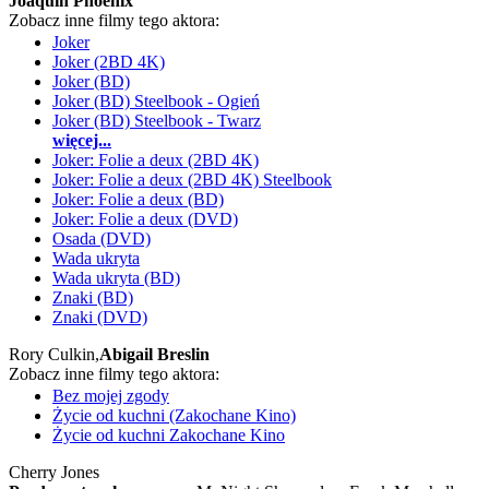
Joaquin Phoenix
Zobacz inne filmy tego aktora:
Joker
Joker (2BD 4K)
Joker (BD)
Joker (BD) Steelbook - Ogień
Joker (BD) Steelbook - Twarz
więcej...
Joker: Folie a deux (2BD 4K)
Joker: Folie a deux (2BD 4K) Steelbook
Joker: Folie a deux (BD)
Joker: Folie a deux (DVD)
Osada (DVD)
Wada ukryta
Wada ukryta (BD)
Znaki (BD)
Znaki (DVD)
Rory Culkin,
Abigail Breslin
Zobacz inne filmy tego aktora:
Bez mojej zgody
Życie od kuchni (Zakochane Kino)
Życie od kuchni Zakochane Kino
Cherry Jones