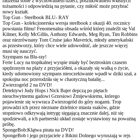
radzenia sobie z wychowaniem dzieci, poszukiwaniem własnych
tożsamości i odpowiedzią na pytanie, czy miłość może przybrać
nowy kształt.
Top Gun - Steelbook BLU- RAY
Top Gun - kolekcjonerska wersja steelbook z okazji 40. rocznicy
powstania filmu! Fenomenalna obsada wśród której znaleźli się Val
Kilmer, Kelly McGillis, Anthony Edwards, Meg Ryan, Tim Robbins
oraz niezrównany Tom Cruise jako Maverick, młody amerykański
as przestworzy, który chce wiele udowodnić, ale jeszcze więcej
musi się nauczyć.
Szympans na Blu-ray!
Ferie Lucy na tropikalnej wyspie miały być beztroskim czasem
spędzonym na plaży z przyjaciółmi, a okazały się walką o życie,
kiedy udomowiony szympans nieoczekiwanie wpadł w dziki szał, a
spokojna noc przerodziła się w chaotyczną batalię...
Zwierzogród 2 na DVD!
Detektywi Judy Hops i Nick Bajer depczą po piętach
nieuchwytnemu gadowi Grzesiowi Żmijewskiemu, którego
pojawienie się wywraca Zwierzogród do góry nogami. Trop
prowadzi ich przez nieznane dzielnice miasta ssaków, gdzie
stopniowo odkrywają intrygę sięgającą znacznie dalej, niż się
spodziewali, a ich partnerski układ zostaje wystawiony na poważną
próbę.
SpongeBob:Klątwa pirata na DVD!
SpongeBob i jego przyjaciele z Bikini Dolnego wyruszają w rejs