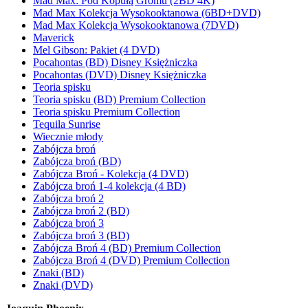
Mad Max: Pod Kopułą Gromu (2BD 4K)
Mad Max Kolekcja Wysokooktanowa (6BD+DVD)
Mad Max Kolekcja Wysokooktanowa (7DVD)
Maverick
Mel Gibson: Pakiet (4 DVD)
Pocahontas (BD) Disney Księżniczka
Pocahontas (DVD) Disney Księżniczka
Teoria spisku
Teoria spisku (BD) Premium Collection
Teoria spisku Premium Collection
Tequila Sunrise
Wiecznie młody
Zabójcza broń
Zabójcza broń (BD)
Zabójcza Broń - Kolekcja (4 DVD)
Zabójcza broń 1-4 kolekcja (4 BD)
Zabójcza broń 2
Zabójcza broń 2 (BD)
Zabójcza broń 3
Zabójcza broń 3 (BD)
Zabójcza Broń 4 (BD) Premium Collection
Zabójcza Broń 4 (DVD) Premium Collection
Znaki (BD)
Znaki (DVD)