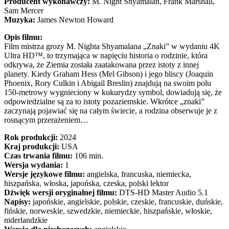
Producent wykonawczy:
M. Night Shyamalan, Frank Marshall,
Sam Mercer
Muzyka:
James Newton Howard
Opis filmu:
Film mistrza grozy M. Nighta Shyamalana „Znaki” w wydaniu 4K
Ultra HD™, to trzymająca w napięciu historia o rodzinie, która
odkrywa, że Ziemia została zaatakowana przez istoty z innej
planety. Kiedy Graham Hess (Mel Gibson) i jego bliscy (Joaquin
Phoenix, Rory Culkin i Abigail Breslin) znajdują na swoim polu
150-metrowy wygnieciony w kukurydzy symbol, dowiadują się, że
odpowiedzialne są za to istoty pozaziemskie. Wkrótce „znaki”
zaczynają pojawiać się na całym świecie, a rodzina obserwuje je z
rosnącym przerażeniem…
Rok produkcji:
2024
Kraj produkcji:
USA
Czas trwania filmu:
106 min.
Wersja wydania:
1
Wersje językowe filmu:
angielska, francuska, niemiecka,
hiszpańska, włoska, japońska, czeska, polski lektor
Dźwięk wersji oryginalnej filmu:
DTS-HD Master Audio 5.1
Napisy:
japońskie, angielskie, polskie, czeskie, francuskie, duńskie,
fińskie, norweskie, szwedzkie, niemieckie, hiszpańskie, włoskie,
niderlandzkie