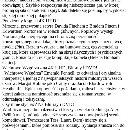
obowiązują. Szybko rozpoczyna się niebezpieczna gra, w której
bronią są siła charakteru i spryt. Jak daleko się posuną, by wydostać
się z tej mrocznej pułapki?
Podziemny krąg na 4K UHD!
Mroczna, przewrotna satyra Davida Finchera z Bradem Pittem i
Edwardem Nortonem w rolach głównych. Popisowy występ
Nortona jako cierpiącego na chroniczną bezsenność
konsumpcyjnego maniaka, który poznaje cynicznego sprzedawcę
mydła (Pitt). Razem wyruszają na buntowniczą, egzystencjalną
krucjatę, która zaprowadzi ich na skraj fizycznych i psychicznych
granic. Ponadto ich relację komplikuje kobieta (Helena Bonham
Carter).
Wichrowe Wzgórza - na 4K UHD, Blu-ray i DVD!
„Wichrowe Wzgórza” Emerald Fennell, to odważna i oryginalna
interpretacja jednej z najwspanialszych historii miłosnych wszech
czasów. Margot Robbie jako Cathy oraz Jacob Elordi w roli
Heathcliffa. Epicka opowieść o pożądaniu, miłości i szaleństwie, w
której zakazana namiętność przeradza się z romantycznej w
odurzającą i toksyczną.
Czy mnie słychac? Na Blu-ray i DVD!
W obliczu rozpadu małżeństwa i kryzysu wieku średniego Alex
(Will Arnett) próbuje odnaleźć sens życia na nowojorskiej scenie
komediowej. Tymczasem Tess (Laura Dern) mierzy się z
poświęceniami, które poniosła dla rodziny. Sytuacja zmusza ich do