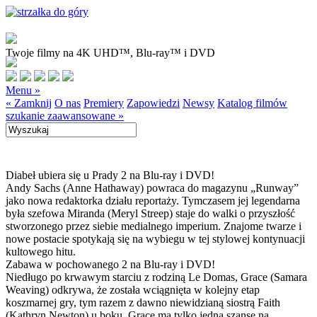
Twoje filmy na 4K UHD™, Blu-ray™ i DVD
Menu »
« Zamknij
O nas
Premiery
Zapowiedzi
Newsy
Katalog filmów
szukanie zaawansowane »
Diabeł ubiera się u Prady 2 na Blu-ray i DVD!
Andy Sachs (Anne Hathaway) powraca do magazynu „Runway”
jako nowa redaktorka działu reportaży. Tymczasem jej legendarna
była szefowa Miranda (Meryl Streep) staje do walki o przyszłość
stworzonego przez siebie medialnego imperium. Znajome twarze i
nowe postacie spotykają się na wybiegu w tej stylowej kontynuacji
kultowego hitu.
Zabawa w pochowanego 2 na Blu-ray i DVD!
Niedługo po krwawym starciu z rodziną Le Domas, Grace (Samara
Weaving) odkrywa, że została wciągnięta w kolejny etap
koszmarnej gry, tym razem z dawno niewidzianą siostrą Faith
(Kathryn Newton) u boku. Grace ma tylko jedną szansę na