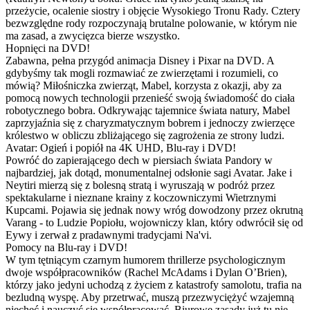
przeżycie, ocalenie siostry i objęcie Wysokiego Tronu Rady. Cztery
bezwzględne rody rozpoczynają brutalne polowanie, w którym nie
ma zasad, a zwycięzca bierze wszystko.
Hopnięci na DVD!
Zabawna, pełna przygód animacja Disney i Pixar na DVD. A
gdybyśmy tak mogli rozmawiać ze zwierzętami i rozumieli, co
mówią? Miłośniczka zwierząt, Mabel, korzysta z okazji, aby za
pomocą nowych technologii przenieść swoją świadomość do ciała
robotycznego bobra. Odkrywając tajemnice świata natury, Mabel
zaprzyjaźnia się z charyzmatycznym bobrem i jednoczy zwierzęce
królestwo w obliczu zbliżającego się zagrożenia ze strony ludzi.
Avatar: Ogień i popiół na 4K UHD, Blu-ray i DVD!
Powróć do zapierającego dech w piersiach świata Pandory w
najbardziej, jak dotąd, monumentalnej odsłonie sagi Avatar. Jake i
Neytiri mierzą się z bolesną stratą i wyruszają w podróż przez
spektakularne i nieznane krainy z koczowniczymi Wietrznymi
Kupcami. Pojawia się jednak nowy wróg dowodzony przez okrutną
Varang - to Ludzie Popiołu, wojowniczy klan, który odwrócił się od
Eywy i zerwał z pradawnymi tradycjami Na'vi.
Pomocy na Blu-ray i DVD!
W tym tętniącym czarnym humorem thrillerze psychologicznym
dwoje współpracowników (Rachel McAdams i Dylan O’Brien),
którzy jako jedyni uchodzą z życiem z katastrofy samolotu, trafia na
bezludną wyspę. Aby przetrwać, muszą przezwyciężyć wzajemną
niechęć i nauczyć się współpracować. Biurowe zasady już tu nie