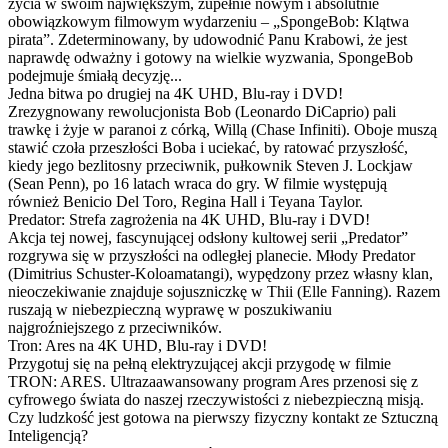
życia w swoim największym, zupełnie nowym i absolutnie
obowiązkowym filmowym wydarzeniu – „SpongeBob: Klątwa
pirata”. Zdeterminowany, by udowodnić Panu Krabowi, że jest
naprawdę odważny i gotowy na wielkie wyzwania, SpongeBob
podejmuje śmiałą decyzję...
Jedna bitwa po drugiej na 4K UHD, Blu-ray i DVD!
Zrezygnowany rewolucjonista Bob (Leonardo DiCaprio) pali
trawkę i żyje w paranoi z córką, Willą (Chase Infiniti). Oboje muszą
stawić czoła przeszłości Boba i uciekać, by ratować przyszłość,
kiedy jego bezlitosny przeciwnik, pułkownik Steven J. Lockjaw
(Sean Penn), po 16 latach wraca do gry. W filmie występują
również Benicio Del Toro, Regina Hall i Teyana Taylor.
Predator: Strefa zagrożenia na 4K UHD, Blu-ray i DVD!
Akcja tej nowej, fascynującej odsłony kultowej serii „Predator”
rozgrywa się w przyszłości na odległej planecie. Młody Predator
(Dimitrius Schuster-Koloamatangi), wypędzony przez własny klan,
nieoczekiwanie znajduje sojuszniczkę w Thii (Elle Fanning). Razem
ruszają w niebezpieczną wyprawę w poszukiwaniu
najgroźniejszego z przeciwników.
Tron: Ares na 4K UHD, Blu-ray i DVD!
Przygotuj się na pełną elektryzującej akcji przygodę w filmie
TRON: ARES. Ultrazaawansowany program Ares przenosi się z
cyfrowego świata do naszej rzeczywistości z niebezpieczną misją.
Czy ludzkość jest gotowa na pierwszy fizyczny kontakt ze Sztuczną
Inteligencją?