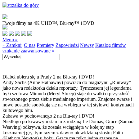
Twoje filmy na 4K UHD™, Blu-ray™ i DVD
Menu »
« Zamknij
O nas
Premiery
Zapowiedzi
Newsy
Katalog filmów
szukanie zaawansowane »
Diabeł ubiera się u Prady 2 na Blu-ray i DVD!
Andy Sachs (Anne Hathaway) powraca do magazynu „Runway”
jako nowa redaktorka działu reportaży. Tymczasem jej legendarna
była szefowa Miranda (Meryl Streep) staje do walki o przyszłość
stworzonego przez siebie medialnego imperium. Znajome twarze i
nowe postacie spotykają się na wybiegu w tej stylowej kontynuacji
kultowego hitu.
Zabawa w pochowanego 2 na Blu-ray i DVD!
Niedługo po krwawym starciu z rodziną Le Domas, Grace (Samara
Weaving) odkrywa, że została wciągnięta w kolejny etap
koszmarnej gry, tym razem z dawno niewidzianą siostrą Faith
(Kathryn Newton) u boku. Grace ma tylko jedną szansę na