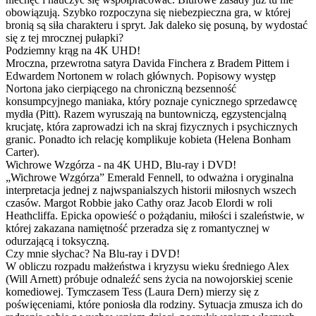
obowiązują. Szybko rozpoczyna się niebezpieczna gra, w której
bronią są siła charakteru i spryt. Jak daleko się posuną, by wydostać
się z tej mrocznej pułapki?
Podziemny krąg na 4K UHD!
Mroczna, przewrotna satyra Davida Finchera z Bradem Pittem i
Edwardem Nortonem w rolach głównych. Popisowy występ
Nortona jako cierpiącego na chroniczną bezsenność
konsumpcyjnego maniaka, który poznaje cynicznego sprzedawcę
mydła (Pitt). Razem wyruszają na buntowniczą, egzystencjalną
krucjatę, która zaprowadzi ich na skraj fizycznych i psychicznych
granic. Ponadto ich relację komplikuje kobieta (Helena Bonham
Carter).
Wichrowe Wzgórza - na 4K UHD, Blu-ray i DVD!
„Wichrowe Wzgórza” Emerald Fennell, to odważna i oryginalna
interpretacja jednej z najwspanialszych historii miłosnych wszech
czasów. Margot Robbie jako Cathy oraz Jacob Elordi w roli
Heathcliffa. Epicka opowieść o pożądaniu, miłości i szaleństwie, w
której zakazana namiętność przeradza się z romantycznej w
odurzającą i toksyczną.
Czy mnie słychac? Na Blu-ray i DVD!
W obliczu rozpadu małżeństwa i kryzysu wieku średniego Alex
(Will Arnett) próbuje odnaleźć sens życia na nowojorskiej scenie
komediowej. Tymczasem Tess (Laura Dern) mierzy się z
poświęceniami, które poniosła dla rodziny. Sytuacja zmusza ich do