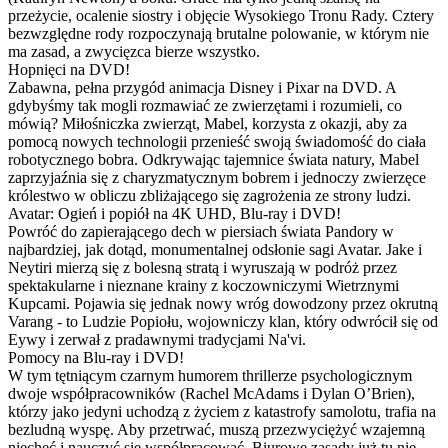
przeżycie, ocalenie siostry i objęcie Wysokiego Tronu Rady. Cztery
bezwzględne rody rozpoczynają brutalne polowanie, w którym nie
ma zasad, a zwycięzca bierze wszystko.
Hopnięci na DVD!
Zabawna, pełna przygód animacja Disney i Pixar na DVD. A
gdybyśmy tak mogli rozmawiać ze zwierzętami i rozumieli, co
mówią? Miłośniczka zwierząt, Mabel, korzysta z okazji, aby za
pomocą nowych technologii przenieść swoją świadomość do ciała
robotycznego bobra. Odkrywając tajemnice świata natury, Mabel
zaprzyjaźnia się z charyzmatycznym bobrem i jednoczy zwierzęce
królestwo w obliczu zbliżającego się zagrożenia ze strony ludzi.
Avatar: Ogień i popiół na 4K UHD, Blu-ray i DVD!
Powróć do zapierającego dech w piersiach świata Pandory w
najbardziej, jak dotąd, monumentalnej odsłonie sagi Avatar. Jake i
Neytiri mierzą się z bolesną stratą i wyruszają w podróż przez
spektakularne i nieznane krainy z koczowniczymi Wietrznymi
Kupcami. Pojawia się jednak nowy wróg dowodzony przez okrutną
Varang - to Ludzie Popiołu, wojowniczy klan, który odwrócił się od
Eywy i zerwał z pradawnymi tradycjami Na'vi.
Pomocy na Blu-ray i DVD!
W tym tętniącym czarnym humorem thrillerze psychologicznym
dwoje współpracowników (Rachel McAdams i Dylan O’Brien),
którzy jako jedyni uchodzą z życiem z katastrofy samolotu, trafia na
bezludną wyspę. Aby przetrwać, muszą przezwyciężyć wzajemną
niechęć i nauczyć się współpracować. Biurowe zasady już tu nie