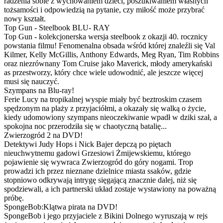
radzenia sobie z wychowaniem dzieci, poszukiwaniem własnych
tożsamości i odpowiedzią na pytanie, czy miłość może przybrać
nowy kształt.
Top Gun - Steelbook BLU- RAY
Top Gun - kolekcjonerska wersja steelbook z okazji 40. rocznicy
powstania filmu! Fenomenalna obsada wśród której znaleźli się Val
Kilmer, Kelly McGillis, Anthony Edwards, Meg Ryan, Tim Robbins
oraz niezrównany Tom Cruise jako Maverick, młody amerykański
as przestworzy, który chce wiele udowodnić, ale jeszcze więcej
musi się nauczyć.
Szympans na Blu-ray!
Ferie Lucy na tropikalnej wyspie miały być beztroskim czasem
spędzonym na plaży z przyjaciółmi, a okazały się walką o życie,
kiedy udomowiony szympans nieoczekiwanie wpadł w dziki szał, a
spokojna noc przerodziła się w chaotyczną batalię...
Zwierzogród 2 na DVD!
Detektywi Judy Hops i Nick Bajer depczą po piętach
nieuchwytnemu gadowi Grzesiowi Żmijewskiemu, którego
pojawienie się wywraca Zwierzogród do góry nogami. Trop
prowadzi ich przez nieznane dzielnice miasta ssaków, gdzie
stopniowo odkrywają intrygę sięgającą znacznie dalej, niż się
spodziewali, a ich partnerski układ zostaje wystawiony na poważną
próbę.
SpongeBob:Klątwa pirata na DVD!
SpongeBob i jego przyjaciele z Bikini Dolnego wyruszają w rejs