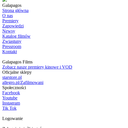
Galapagos
Strona główna
O nas
Premiery
Zapowiedzi
Newsy
Katalog filmów
Zwiastuny
Pressroom
Kontakt
Galapagos Films
Zobacz nasze premiery kinowe i VOD
Oficjalne sklepy
starstore.pl
allegro.pl/Zafilmowani
Społeczności
Facebook
Youtube
Instagram
Tik Tok
Logowanie