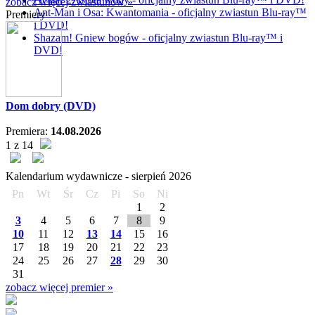
zobacz więcej zwiastunów »
Ant-Man i Osa: Kwantomania - oficjalny zwiastun Blu-ray™
Premiery
i DVD!
Shazam! Gniew bogów - oficjalny zwiastun Blu-ray™ i
DVD!
Dom dobry (DVD)
Premiera:
14.08.2026
1 z 14
Kalendarium wydawnicze -
sierpień
2026
Pn
Wt
Śr
Cz
Pi
So
Ni
1
2
3
4
5
6
7
8
9
10
11
12
13
14
15
16
17
18
19
20
21
22
23
24
25
26
27
28
29
30
31
zobacz więcej premier »