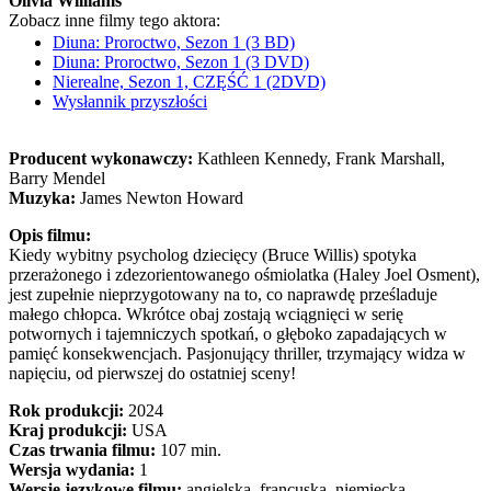
Olivia Williams
Zobacz inne filmy tego aktora:
Diuna: Proroctwo, Sezon 1 (3 BD)
Diuna: Proroctwo, Sezon 1 (3 DVD)
Nierealne, Sezon 1, CZĘŚĆ 1 (2DVD)
Wysłannik przyszłości
Producent wykonawczy:
Kathleen Kennedy, Frank Marshall,
Barry Mendel
Muzyka:
James Newton Howard
Opis filmu:
Kiedy wybitny psycholog dziecięcy (Bruce Willis) spotyka
przerażonego i zdezorientowanego ośmiolatka (Haley Joel Osment),
jest zupełnie nieprzygotowany na to, co naprawdę prześladuje
małego chłopca. Wkrótce obaj zostają wciągnięci w serię
potwornych i tajemniczych spotkań, o głęboko zapadających w
pamięć konsekwencjach. Pasjonujący thriller, trzymający widza w
napięciu, od pierwszej do ostatniej sceny!
Rok produkcji:
2024
Kraj produkcji:
USA
Czas trwania filmu:
107 min.
Wersja wydania:
1
Wersje językowe filmu:
angielska, francuska, niemiecka,