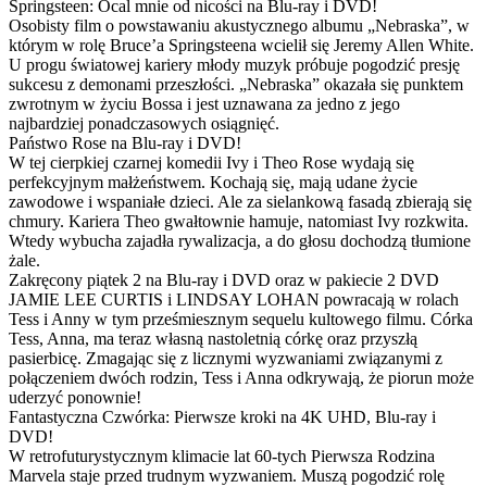
Springsteen: Ocal mnie od nicości na Blu-ray i DVD!
Osobisty film o powstawaniu akustycznego albumu „Nebraska”, w
którym w rolę Bruce’a Springsteena wcielił się Jeremy Allen White.
U progu światowej kariery młody muzyk próbuje pogodzić presję
sukcesu z demonami przeszłości. „Nebraska” okazała się punktem
zwrotnym w życiu Bossa i jest uznawana za jedno z jego
najbardziej ponadczasowych osiągnięć.
Państwo Rose na Blu-ray i DVD!
W tej cierpkiej czarnej komedii Ivy i Theo Rose wydają się
perfekcyjnym małżeństwem. Kochają się, mają udane życie
zawodowe i wspaniałe dzieci. Ale za sielankową fasadą zbierają się
chmury. Kariera Theo gwałtownie hamuje, natomiast Ivy rozkwita.
Wtedy wybucha zajadła rywalizacja, a do głosu dochodzą tłumione
żale.
Zakręcony piątek 2 na Blu-ray i DVD oraz w pakiecie 2 DVD
JAMIE LEE CURTIS i LINDSAY LOHAN powracają w rolach
Tess i Anny w tym prześmiesznym sequelu kultowego filmu. Córka
Tess, Anna, ma teraz własną nastoletnią córkę oraz przyszłą
pasierbicę. Zmagając się z licznymi wyzwaniami związanymi z
połączeniem dwóch rodzin, Tess i Anna odkrywają, że piorun może
uderzyć ponownie!
Fantastyczna Czwórka: Pierwsze kroki na 4K UHD, Blu-ray i
DVD!
W retrofuturystycznym klimacie lat 60-tych Pierwsza Rodzina
Marvela staje przed trudnym wyzwaniem. Muszą pogodzić rolę