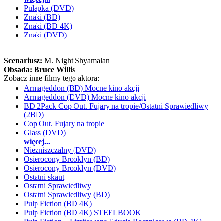
Pułapka (DVD)
Znaki (BD)
Znaki (BD 4K)
Znaki (DVD)
Scenariusz:
M. Night Shyamalan
Obsada:
Bruce Willis
Zobacz inne filmy tego aktora:
Armageddon (BD) Mocne kino akcji
Armageddon (DVD) Mocne kino akcji
BD 2Pack Cop Out. Fujary na tropie/Ostatni Sprawiedliwy
(2BD)
Cop Out. Fujary na tropie
Glass (DVD)
więcej...
Niezniszczalny (DVD)
Osierocony Brooklyn (BD)
Osierocony Brooklyn (DVD)
Ostatni skaut
Ostatni Sprawiedliwy
Ostatni Sprawiedliwy (BD)
Pulp Fiction (BD 4K)
Pulp Fiction (BD 4K) STEELBOOK