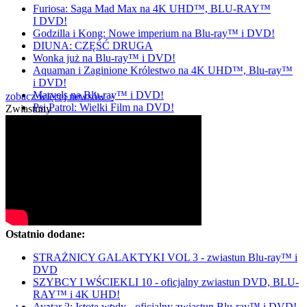
Furiosa: Saga Mad Max na 4K UHD™, BLU-RAY™
I DVD!
Godzilla i Kong: Nowe imperium na Blu-ray™ i DVD!
DIUNA: CZĘŚĆ DRUGA
Wonka już na Blu-ray™ i DVD!
Aquaman i Zaginione Królestwo na 4K UHD™, Blu-ray™
i DVD!
Marvels na Blu-ray™ i DVD!
zobacz więcej newsów »
Psi Patrol: Wielki Film na DVD!
Zwiastuny
Ostatnio dodane:
STRAŻNICY GALAKTYKI VOL 3 - zwiastun Blu-ray™ i
DVD
SZYBCY I WŚCIEKLI 10 - oficjalny zwiastun DVD, BLU-
RAY™ i 4K UHD!
Avatar 2: Istota wody - oficjalny zwiastun Blu-ray™ i DVD!