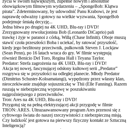
życia w swoim największym, zupełnie nowym i absolutnie
obowiązkowym filmowym wydarzeniu – „SpongeBob: Klątwa
pirata”. Zdeterminowany, by udowodnić Panu Krabowi, że jest
naprawdę odważny i gotowy na wielkie wyzwania, SpongeBob
podejmuje śmiałą decyzję...
Jedna bitwa po drugiej na 4K UHD, Blu-ray i DVD!
Zrezygnowany rewolucjonista Bob (Leonardo DiCaprio) pali
trawkę i żyje w paranoi z córką, Willą (Chase Infiniti). Oboje muszą
stawić czoła przeszłości Boba i uciekać, by ratować przyszłość,
kiedy jego bezlitosny przeciwnik, pułkownik Steven J. Lockjaw
(Sean Penn), po 16 latach wraca do gry. W filmie występują
również Benicio Del Toro, Regina Hall i Teyana Taylor.
Predator: Strefa zagrożenia na 4K UHD, Blu-ray i DVD!
Akcja tej nowej, fascynującej odsłony kultowej serii „Predator”
rozgrywa się w przyszłości na odległej planecie. Młody Predator
(Dimitrius Schuster-Koloamatangi), wypędzony przez własny klan,
nieoczekiwanie znajduje sojuszniczkę w Thii (Elle Fanning). Razem
ruszają w niebezpieczną wyprawę w poszukiwaniu
najgroźniejszego z przeciwników.
Tron: Ares na 4K UHD, Blu-ray i DVD!
Przygotuj się na pełną elektryzującej akcji przygodę w filmie
TRON: ARES. Ultrazaawansowany program Ares przenosi się z
cyfrowego świata do naszej rzeczywistości z niebezpieczną misją.
Czy ludzkość jest gotowa na pierwszy fizyczny kontakt ze Sztuczną
Inteligencją?