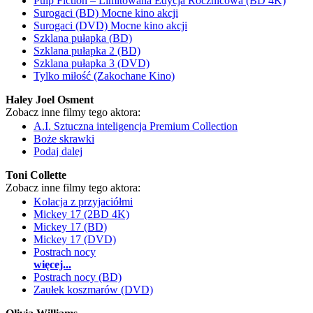
Pulp Fiction – Limitowana Edycja Rocznicowa (BD 4K)
Surogaci (BD) Mocne kino akcji
Surogaci (DVD) Mocne kino akcji
Szklana pułapka (BD)
Szklana pułapka 2 (BD)
Szklana pułapka 3 (DVD)
Tylko miłość (Zakochane Kino)
Haley Joel Osment
Zobacz inne filmy tego aktora:
A.I. Sztuczna inteligencja Premium Collection
Boże skrawki
Podaj dalej
Toni Collette
Zobacz inne filmy tego aktora:
Kolacja z przyjaciółmi
Mickey 17 (2BD 4K)
Mickey 17 (BD)
Mickey 17 (DVD)
Postrach nocy
więcej...
Postrach nocy (BD)
Zaułek koszmarów (DVD)