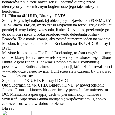
bohaterów z siłą rodzinnych więzi i obronić Ziemię przed
nienasyconym kosmicznym bogiem oraz jego tajemniczym
heroldem...
F1: Film na 4K UHD, Blu-ray i DVD!
Sonny Hayes był najbardziej obiecującym zjawiskiem FORMUŁY
1® w latach 90-tych, aż do czasu wypadku na torze. Trzydzieści lat
później dawny kolega z zespołu, Ruben Cervantes, przekonuje go
do powrotu i jazdy u boku przebojowego debiutanta Joshuy
Pearce’a. To ostatnia szansa, aby zostać numerem jeden na świecie.
Mission: Impossible - The Final Reckoning na 4K UHD, Blu-ray i
DVD!
Mission: Impossible - The Final Reckoning, to ósma część kultowej
serii, w której Tom Cruise wciela się w rolę nieustraszonego Ethana
Hunta. Agent Ethan Hunt wraz z zespołem IMF kontynuują
poszukiwania Entity - sztucznej inteligencji, która zinfiltrowała sieci
wywiadowcze całego świata. Hunt ściga się z czasem, by uratować
świat, który znamy.
Superman na 4K UHD, Blu-ray i DVD!
Oto Superman na 4K UHD, Blu-ray i DVD, w nowej odsłonie
Jamesa Gunna – kinowy hit oczekiwany przez fanów uniwersum
DC. Mieszanka zapierającej dech w piersiach akcji, humoru i
wzruszeń. Superman Gunna kieruje się współczuciem i głęboko
zakorzenioną wiarą w dobro ludzkości.
Blu-ray