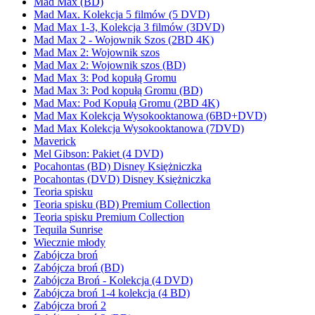
Mad Max (BD)
Mad Max. Kolekcja 5 filmów (5 DVD)
Mad Max 1-3, Kolekcja 3 filmów (3DVD)
Mad Max 2 - Wojownik Szos (2BD 4K)
Mad Max 2: Wojownik szos
Mad Max 2: Wojownik szos (BD)
Mad Max 3: Pod kopułą Gromu
Mad Max 3: Pod kopułą Gromu (BD)
Mad Max: Pod Kopułą Gromu (2BD 4K)
Mad Max Kolekcja Wysokooktanowa (6BD+DVD)
Mad Max Kolekcja Wysokooktanowa (7DVD)
Maverick
Mel Gibson: Pakiet (4 DVD)
Pocahontas (BD) Disney Księżniczka
Pocahontas (DVD) Disney Księżniczka
Teoria spisku
Teoria spisku (BD) Premium Collection
Teoria spisku Premium Collection
Tequila Sunrise
Wiecznie młody
Zabójcza broń
Zabójcza broń (BD)
Zabójcza Broń - Kolekcja (4 DVD)
Zabójcza broń 1-4 kolekcja (4 BD)
Zabójcza broń 2