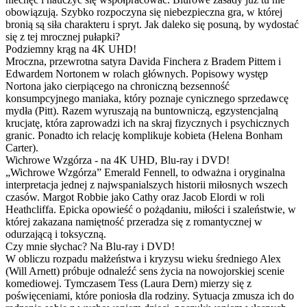
obowiązują. Szybko rozpoczyna się niebezpieczna gra, w której
bronią są siła charakteru i spryt. Jak daleko się posuną, by wydostać
się z tej mrocznej pułapki?
Podziemny krąg na 4K UHD!
Mroczna, przewrotna satyra Davida Finchera z Bradem Pittem i
Edwardem Nortonem w rolach głównych. Popisowy występ
Nortona jako cierpiącego na chroniczną bezsenność
konsumpcyjnego maniaka, który poznaje cynicznego sprzedawcę
mydła (Pitt). Razem wyruszają na buntowniczą, egzystencjalną
krucjatę, która zaprowadzi ich na skraj fizycznych i psychicznych
granic. Ponadto ich relację komplikuje kobieta (Helena Bonham
Carter).
Wichrowe Wzgórza - na 4K UHD, Blu-ray i DVD!
„Wichrowe Wzgórza” Emerald Fennell, to odważna i oryginalna
interpretacja jednej z najwspanialszych historii miłosnych wszech
czasów. Margot Robbie jako Cathy oraz Jacob Elordi w roli
Heathcliffa. Epicka opowieść o pożądaniu, miłości i szaleństwie, w
której zakazana namiętność przeradza się z romantycznej w
odurzającą i toksyczną.
Czy mnie słychac? Na Blu-ray i DVD!
W obliczu rozpadu małżeństwa i kryzysu wieku średniego Alex
(Will Arnett) próbuje odnaleźć sens życia na nowojorskiej scenie
komediowej. Tymczasem Tess (Laura Dern) mierzy się z
poświęceniami, które poniosła dla rodziny. Sytuacja zmusza ich do