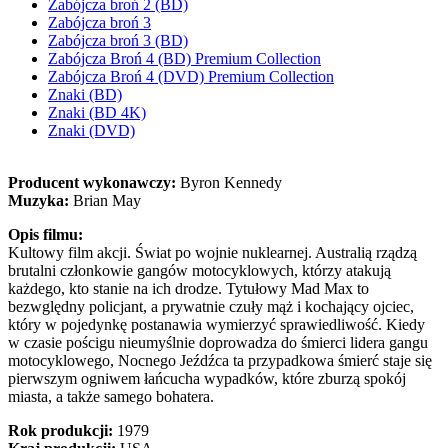
Zabójcza broń 2 (BD)
Zabójcza broń 3
Zabójcza broń 3 (BD)
Zabójcza Broń 4 (BD) Premium Collection
Zabójcza Broń 4 (DVD) Premium Collection
Znaki (BD)
Znaki (BD 4K)
Znaki (DVD)
Producent wykonawczy:
Byron Kennedy
Muzyka:
Brian May
Opis filmu:
Kultowy film akcji. Świat po wojnie nuklearnej. Australią rządzą
brutalni członkowie gangów motocyklowych, którzy atakują
każdego, kto stanie na ich drodze. Tytułowy Mad Max to
bezwględny policjant, a prywatnie czuły mąż i kochający ojciec,
który w pojedynkę postanawia wymierzyć sprawiedliwość. Kiedy
w czasie pościgu nieumyślnie doprowadza do śmierci lidera gangu
motocyklowego, Nocnego Jeźdźca ta przypadkowa śmierć staje się
pierwszym ogniwem łańcucha wypadków, które zburzą spokój
miasta, a także samego bohatera.
Rok produkcji:
1979