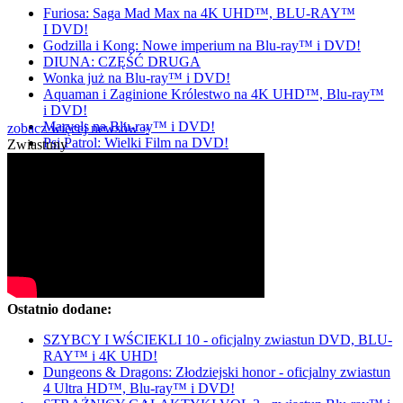
Furiosa: Saga Mad Max na 4K UHD™, BLU-RAY™
I DVD!
Godzilla i Kong: Nowe imperium na Blu-ray™ i DVD!
DIUNA: CZĘŚĆ DRUGA
Wonka już na Blu-ray™ i DVD!
Aquaman i Zaginione Królestwo na 4K UHD™, Blu-ray™
i DVD!
Marvels na Blu-ray™ i DVD!
zobacz więcej newsów »
Psi Patrol: Wielki Film na DVD!
Zwiastuny
Ostatnio dodane:
SZYBCY I WŚCIEKLI 10 - oficjalny zwiastun DVD, BLU-
RAY™ i 4K UHD!
Dungeons & Dragons: Złodziejski honor - oficjalny zwiastun
4 Ultra HD™, Blu-ray™ i DVD!