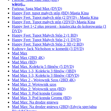
więcej...
Furiosa: Saga Mad Max (DVD)
Happy Feet, tupot małych stóp (BD) Magia Kina
Happy Feet. Tupot małych stóp (2 DVD) - Magia Kina
Happy Feet. Tupot małych stóp (2DVD) Magia Kina
Happy feet 1+2 plus prezent - książeczka do kolorowania (3
DVD)
Happy Feet: Tupot Małych Stóp 2 (1 BD)
Happy Feet: Tupot Małych Stóp 2 (1 DVD)
Happy Feet: Tupot Małych Stóp 2 3D (2 BD)
Kultowy Jack Nicholson w komedii (3 DVD)
Mad Max
Mad Max (2BD 4K)
Mad Max (BD)
Mad Max. Kolekcja 5 filmów (5 DVD)
Mad Max 1-3, Kolekcja 3 filmów (3BD)
Mad Max 1-3, Kolekcja 3 filmów (3DVD)
Mad Max 2 - Wojownik Szos (2BD 4K)
Mad Max 2: Wojownik szos
Mad Max 2: Wojownik szos (BD)
Mad Max 3: Pod kopułą Gromu
Mad Max 3: Pod kopułą Gromu (BD)
Mad Max: Na drodze gniewu
Mad Max: Na drodze gniewu (2BD) Edycja specjalna