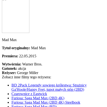
Mad Max
Tytuł oryginalny:
Mad Max
Premiera:
22.05.2015
Wytwórnia:
Warner Bros.
Gatunek:
akcja
Reżyser:
George Miller
Zobacz inne filmy tego reżysera:
BD 2Pack Legendy sowiego królestwa: Strażnicy
Ga'Hoole/Happy Feet, tupot małych stóp (2BD)
Czarownice z Eastwick
Furiosa: Saga Mad Max (2BD 4K)
Furiosa: Saga Mad Max (2BD 4K) Steelbook
Furiosa: Saga Mad Max (BD)