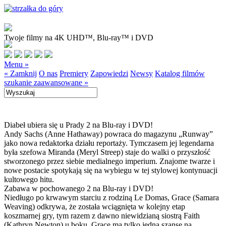
Twoje filmy na 4K UHD™, Blu-ray™ i DVD
Menu »
« Zamknij
O nas
Premiery
Zapowiedzi
Newsy
Katalog filmów
szukanie zaawansowane »
Diabeł ubiera się u Prady 2 na Blu-ray i DVD!
Andy Sachs (Anne Hathaway) powraca do magazynu „Runway”
jako nowa redaktorka działu reportaży. Tymczasem jej legendarna
była szefowa Miranda (Meryl Streep) staje do walki o przyszłość
stworzonego przez siebie medialnego imperium. Znajome twarze i
nowe postacie spotykają się na wybiegu w tej stylowej kontynuacji
kultowego hitu.
Zabawa w pochowanego 2 na Blu-ray i DVD!
Niedługo po krwawym starciu z rodziną Le Domas, Grace (Samara
Weaving) odkrywa, że została wciągnięta w kolejny etap
koszmarnej gry, tym razem z dawno niewidzianą siostrą Faith
(Kathryn Newton) u boku. Grace ma tylko jedną szansę na