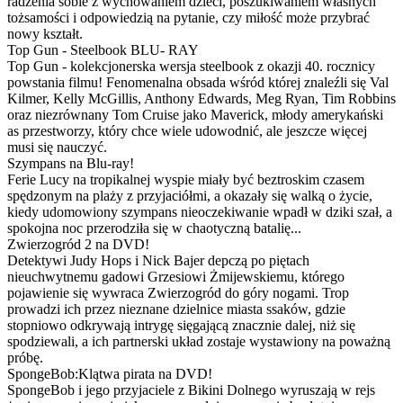
radzenia sobie z wychowaniem dzieci, poszukiwaniem własnych
tożsamości i odpowiedzią na pytanie, czy miłość może przybrać
nowy kształt.
Top Gun - Steelbook BLU- RAY
Top Gun - kolekcjonerska wersja steelbook z okazji 40. rocznicy
powstania filmu! Fenomenalna obsada wśród której znaleźli się Val
Kilmer, Kelly McGillis, Anthony Edwards, Meg Ryan, Tim Robbins
oraz niezrównany Tom Cruise jako Maverick, młody amerykański
as przestworzy, który chce wiele udowodnić, ale jeszcze więcej
musi się nauczyć.
Szympans na Blu-ray!
Ferie Lucy na tropikalnej wyspie miały być beztroskim czasem
spędzonym na plaży z przyjaciółmi, a okazały się walką o życie,
kiedy udomowiony szympans nieoczekiwanie wpadł w dziki szał, a
spokojna noc przerodziła się w chaotyczną batalię...
Zwierzogród 2 na DVD!
Detektywi Judy Hops i Nick Bajer depczą po piętach
nieuchwytnemu gadowi Grzesiowi Żmijewskiemu, którego
pojawienie się wywraca Zwierzogród do góry nogami. Trop
prowadzi ich przez nieznane dzielnice miasta ssaków, gdzie
stopniowo odkrywają intrygę sięgającą znacznie dalej, niż się
spodziewali, a ich partnerski układ zostaje wystawiony na poważną
próbę.
SpongeBob:Klątwa pirata na DVD!
SpongeBob i jego przyjaciele z Bikini Dolnego wyruszają w rejs