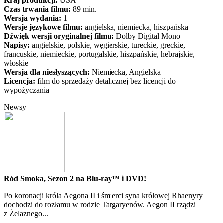
Kraj produkcji:
USA
Czas trwania filmu:
89 min.
Wersja wydania:
1
Wersje językowe filmu:
angielska, niemiecka, hiszpańska
Dźwięk wersji oryginalnej filmu:
Dolby Digital Mono
Napisy:
angielskie, polskie, węgierskie, tureckie, greckie,
francuskie, niemieckie, portugalskie, hiszpańskie, hebrajskie,
włoskie
Wersja dla niesłyszących:
Niemiecka, Angielska
Licencja:
film do sprzedaży detalicznej bez licencji do
wypożyczania
Newsy
Ród Smoka, Sezon 2 na Blu-ray™ i DVD!
Po koronacji króla Aegona II i śmierci syna królowej Rhaenyry
dochodzi do rozłamu w rodzie Targaryenów. Aegon II rządzi
z Żelaznego...