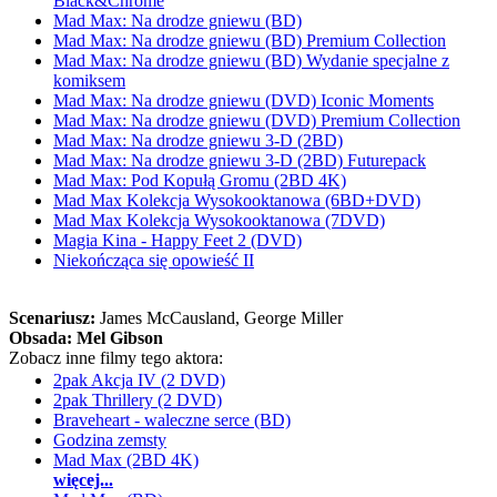
Black&Chrome
Mad Max: Na drodze gniewu (BD)
Mad Max: Na drodze gniewu (BD) Premium Collection
Mad Max: Na drodze gniewu (BD) Wydanie specjalne z
komiksem
Mad Max: Na drodze gniewu (DVD) Iconic Moments
Mad Max: Na drodze gniewu (DVD) Premium Collection
Mad Max: Na drodze gniewu 3-D (2BD)
Mad Max: Na drodze gniewu 3-D (2BD) Futurepack
Mad Max: Pod Kopułą Gromu (2BD 4K)
Mad Max Kolekcja Wysokooktanowa (6BD+DVD)
Mad Max Kolekcja Wysokooktanowa (7DVD)
Magia Kina - Happy Feet 2 (DVD)
Niekończąca się opowieść II
Scenariusz:
James McCausland
, George Miller
Obsada:
Mel Gibson
Zobacz inne filmy tego aktora:
2pak Akcja IV (2 DVD)
2pak Thrillery (2 DVD)
Braveheart - waleczne serce (BD)
Godzina zemsty
Mad Max (2BD 4K)
więcej...