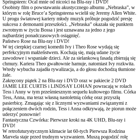
Springsteen: Ocal mnie od nicości na Blu-ray i DVD!
Osobisty film o powstawaniu akustycznego albumu „Nebraska”, w
którym w rolę Bruce’a Springsteena wcielił się Jeremy Allen White.
U progu światowej kariery młody muzyk próbuje pogodzić presję
sukcesu z demonami przeszłości. „Nebraska” okazała się punktem
zwrotnym w życiu Bossa i jest uznawana za jedno z jego
najbardziej ponadczasowych osiągnięć.
Państwo Rose na Blu-ray i DVD!
W tej cierpkiej czarnej komedii Ivy i Theo Rose wydają się
perfekcyjnym małżeństwem. Kochają się, mają udane życie
zawodowe i wspaniałe dzieci. Ale za sielankową fasadą zbierają się
chmury. Kariera Theo gwałtownie hamuje, natomiast Ivy rozkwita.
Wtedy wybucha zajadła rywalizacja, a do głosu dochodzą tłumione
żale.
Zakręcony piątek 2 na Blu-ray i DVD oraz w pakiecie 2 DVD
JAMIE LEE CURTIS i LINDSAY LOHAN powracają w rolach
Tess i Anny w tym prześmiesznym sequelu kultowego filmu. Córka
Tess, Anna, ma teraz własną nastoletnią córkę oraz przyszłą
pasierbicę. Zmagając się z licznymi wyzwaniami związanymi z
połączeniem dwóch rodzin, Tess i Anna odkrywają, że piorun może
uderzyć ponownie!
Fantastyczna Czwórka: Pierwsze kroki na 4K UHD, Blu-ray i
DVD!
W retrofuturystycznym klimacie lat 60-tych Pierwsza Rodzina
Marvela staje przed trudnym wyzwaniem. Muszą pogodzić rolę