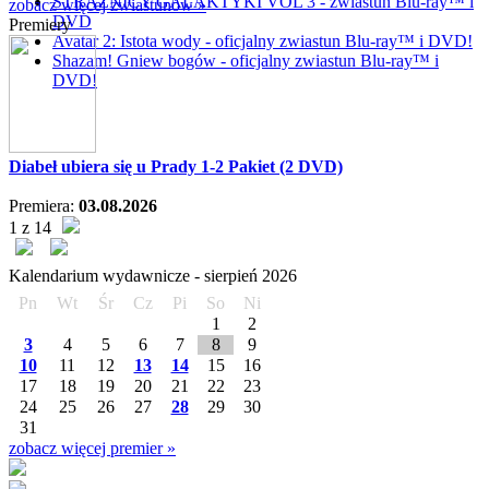
STRAŻNICY GALAKTYKI VOL 3 - zwiastun Blu-ray™ i
zobacz więcej zwiastunów »
DVD
Premiery
Avatar 2: Istota wody - oficjalny zwiastun Blu-ray™ i DVD!
Shazam! Gniew bogów - oficjalny zwiastun Blu-ray™ i
DVD!
Diabeł ubiera się u Prady 1-2 Pakiet (2 DVD)
Premiera:
03.08.2026
1 z 14
Kalendarium wydawnicze -
sierpień
2026
Pn
Wt
Śr
Cz
Pi
So
Ni
1
2
3
4
5
6
7
8
9
10
11
12
13
14
15
16
17
18
19
20
21
22
23
24
25
26
27
28
29
30
31
zobacz więcej premier »