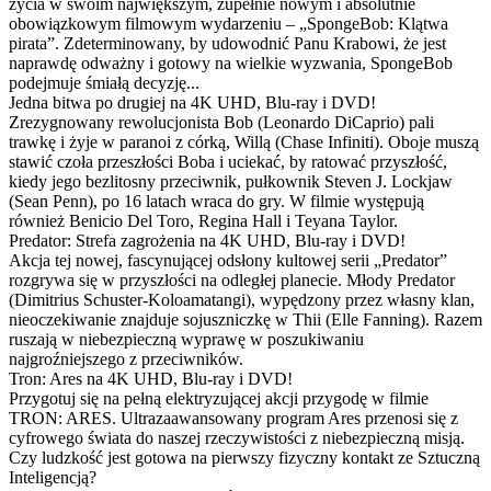
życia w swoim największym, zupełnie nowym i absolutnie
obowiązkowym filmowym wydarzeniu – „SpongeBob: Klątwa
pirata”. Zdeterminowany, by udowodnić Panu Krabowi, że jest
naprawdę odważny i gotowy na wielkie wyzwania, SpongeBob
podejmuje śmiałą decyzję...
Jedna bitwa po drugiej na 4K UHD, Blu-ray i DVD!
Zrezygnowany rewolucjonista Bob (Leonardo DiCaprio) pali
trawkę i żyje w paranoi z córką, Willą (Chase Infiniti). Oboje muszą
stawić czoła przeszłości Boba i uciekać, by ratować przyszłość,
kiedy jego bezlitosny przeciwnik, pułkownik Steven J. Lockjaw
(Sean Penn), po 16 latach wraca do gry. W filmie występują
również Benicio Del Toro, Regina Hall i Teyana Taylor.
Predator: Strefa zagrożenia na 4K UHD, Blu-ray i DVD!
Akcja tej nowej, fascynującej odsłony kultowej serii „Predator”
rozgrywa się w przyszłości na odległej planecie. Młody Predator
(Dimitrius Schuster-Koloamatangi), wypędzony przez własny klan,
nieoczekiwanie znajduje sojuszniczkę w Thii (Elle Fanning). Razem
ruszają w niebezpieczną wyprawę w poszukiwaniu
najgroźniejszego z przeciwników.
Tron: Ares na 4K UHD, Blu-ray i DVD!
Przygotuj się na pełną elektryzującej akcji przygodę w filmie
TRON: ARES. Ultrazaawansowany program Ares przenosi się z
cyfrowego świata do naszej rzeczywistości z niebezpieczną misją.
Czy ludzkość jest gotowa na pierwszy fizyczny kontakt ze Sztuczną
Inteligencją?