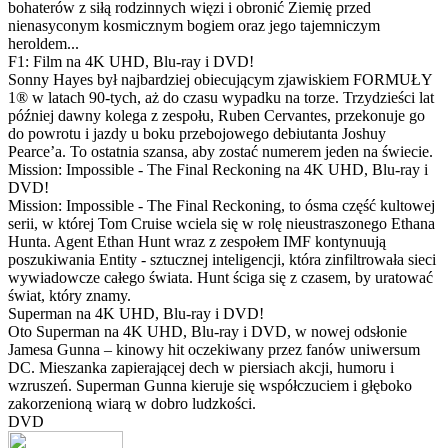
bohaterów z siłą rodzinnych więzi i obronić Ziemię przed
nienasyconym kosmicznym bogiem oraz jego tajemniczym
heroldem...
F1: Film na 4K UHD, Blu-ray i DVD!
Sonny Hayes był najbardziej obiecującym zjawiskiem FORMUŁY
1® w latach 90-tych, aż do czasu wypadku na torze. Trzydzieści lat
później dawny kolega z zespołu, Ruben Cervantes, przekonuje go
do powrotu i jazdy u boku przebojowego debiutanta Joshuy
Pearce’a. To ostatnia szansa, aby zostać numerem jeden na świecie.
Mission: Impossible - The Final Reckoning na 4K UHD, Blu-ray i
DVD!
Mission: Impossible - The Final Reckoning, to ósma część kultowej
serii, w której Tom Cruise wciela się w rolę nieustraszonego Ethana
Hunta. Agent Ethan Hunt wraz z zespołem IMF kontynuują
poszukiwania Entity - sztucznej inteligencji, która zinfiltrowała sieci
wywiadowcze całego świata. Hunt ściga się z czasem, by uratować
świat, który znamy.
Superman na 4K UHD, Blu-ray i DVD!
Oto Superman na 4K UHD, Blu-ray i DVD, w nowej odsłonie
Jamesa Gunna – kinowy hit oczekiwany przez fanów uniwersum
DC. Mieszanka zapierającej dech w piersiach akcji, humoru i
wzruszeń. Superman Gunna kieruje się współczuciem i głęboko
zakorzenioną wiarą w dobro ludzkości.
DVD