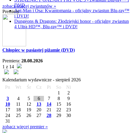
DVD
zobacz więcej zwiastunów »
Ant-Man i Osa: Kwantomania - oficjalny zwiastun Blu-ray™
Premiery
i DVD!
Dungeons & Dragons: Złodziejski honor - oficjalny zwiastun
4 Ultra HD™, Blu-ray™ i DVD!
Chłopiec w pasiastej piżamie (DVD)
Premiera:
28.08.2026
1 z 14
Kalendarium wydawnicze -
sierpień
2026
Pn
Wt
Śr
Cz
Pi
So
Ni
1
2
3
4
5
6
7
8
9
10
11
12
13
14
15
16
17
18
19
20
21
22
23
24
25
26
27
28
29
30
31
zobacz więcej premier »