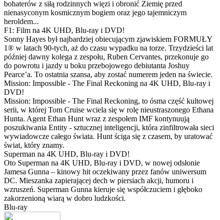
bohaterów z siłą rodzinnych więzi i obronić Ziemię przed
nienasyconym kosmicznym bogiem oraz jego tajemniczym
heroldem...
F1: Film na 4K UHD, Blu-ray i DVD!
Sonny Hayes był najbardziej obiecującym zjawiskiem FORMUŁY
1® w latach 90-tych, aż do czasu wypadku na torze. Trzydzieści lat
później dawny kolega z zespołu, Ruben Cervantes, przekonuje go
do powrotu i jazdy u boku przebojowego debiutanta Joshuy
Pearce’a. To ostatnia szansa, aby zostać numerem jeden na świecie.
Mission: Impossible - The Final Reckoning na 4K UHD, Blu-ray i
DVD!
Mission: Impossible - The Final Reckoning, to ósma część kultowej
serii, w której Tom Cruise wciela się w rolę nieustraszonego Ethana
Hunta. Agent Ethan Hunt wraz z zespołem IMF kontynuują
poszukiwania Entity - sztucznej inteligencji, która zinfiltrowała sieci
wywiadowcze całego świata. Hunt ściga się z czasem, by uratować
świat, który znamy.
Superman na 4K UHD, Blu-ray i DVD!
Oto Superman na 4K UHD, Blu-ray i DVD, w nowej odsłonie
Jamesa Gunna – kinowy hit oczekiwany przez fanów uniwersum
DC. Mieszanka zapierającej dech w piersiach akcji, humoru i
wzruszeń. Superman Gunna kieruje się współczuciem i głęboko
zakorzenioną wiarą w dobro ludzkości.
Blu-ray