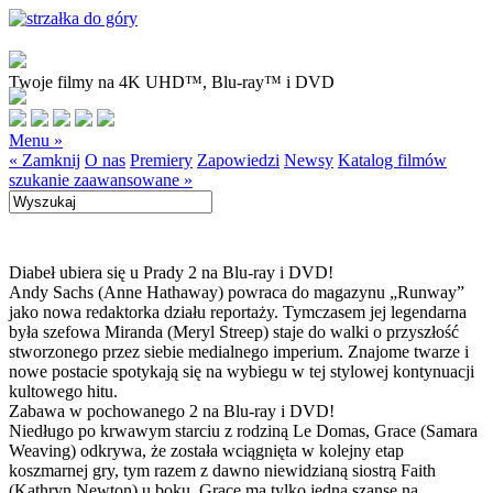
Twoje filmy na 4K UHD™, Blu-ray™ i DVD
Menu »
« Zamknij
O nas
Premiery
Zapowiedzi
Newsy
Katalog filmów
szukanie zaawansowane »
Diabeł ubiera się u Prady 2 na Blu-ray i DVD!
Andy Sachs (Anne Hathaway) powraca do magazynu „Runway”
jako nowa redaktorka działu reportaży. Tymczasem jej legendarna
była szefowa Miranda (Meryl Streep) staje do walki o przyszłość
stworzonego przez siebie medialnego imperium. Znajome twarze i
nowe postacie spotykają się na wybiegu w tej stylowej kontynuacji
kultowego hitu.
Zabawa w pochowanego 2 na Blu-ray i DVD!
Niedługo po krwawym starciu z rodziną Le Domas, Grace (Samara
Weaving) odkrywa, że została wciągnięta w kolejny etap
koszmarnej gry, tym razem z dawno niewidzianą siostrą Faith
(Kathryn Newton) u boku. Grace ma tylko jedną szansę na