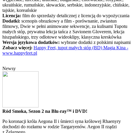
ukraińskie, rumuńskie, słowackie, serbskie, indonezyjskie, chińskie,
tajskie, koreańskie
Licencja:
film do sprzedaży detalicznej z licencją do wypożyczania
Dodatki:
scenopis obrazkowy a film - porównanie, zwiastun
filmowy, Dwie w pełni animowane sekwencje, za kulisami Tupotu
małych stóp, prywatna lekcja tańca z Savionem Gloverem, lekcja
hiszpańskiego, trzy odlotowe wideoklipy, klasyczna kreskówka
Wersja językowa dodatków:
wybrane dodatki z polskimi napisami
Zobacz więcej:
Happy Feet, tupot małych stóp (BD) Magia Kina -
www.happyfeet.pl
Newsy
Ród Smoka, Sezon 2 na Blu-ray™ i DVD!
Po koronacji króla Aegona II i śmierci syna królowej Rhaenyry
dochodzi do rozłamu w rodzie Targaryenów. Aegon II rządzi
z Żelaznego...