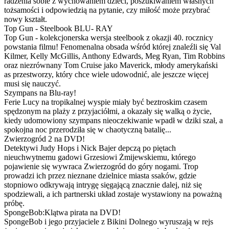
radzenia sobie z wychowaniem dzieci, poszukiwaniem własnych
tożsamości i odpowiedzią na pytanie, czy miłość może przybrać
nowy kształt.
Top Gun - Steelbook BLU- RAY
Top Gun - kolekcjonerska wersja steelbook z okazji 40. rocznicy
powstania filmu! Fenomenalna obsada wśród której znaleźli się Val
Kilmer, Kelly McGillis, Anthony Edwards, Meg Ryan, Tim Robbins
oraz niezrównany Tom Cruise jako Maverick, młody amerykański
as przestworzy, który chce wiele udowodnić, ale jeszcze więcej
musi się nauczyć.
Szympans na Blu-ray!
Ferie Lucy na tropikalnej wyspie miały być beztroskim czasem
spędzonym na plaży z przyjaciółmi, a okazały się walką o życie,
kiedy udomowiony szympans nieoczekiwanie wpadł w dziki szał, a
spokojna noc przerodziła się w chaotyczną batalię...
Zwierzogród 2 na DVD!
Detektywi Judy Hops i Nick Bajer depczą po piętach
nieuchwytnemu gadowi Grzesiowi Żmijewskiemu, którego
pojawienie się wywraca Zwierzogród do góry nogami. Trop
prowadzi ich przez nieznane dzielnice miasta ssaków, gdzie
stopniowo odkrywają intrygę sięgającą znacznie dalej, niż się
spodziewali, a ich partnerski układ zostaje wystawiony na poważną
próbę.
SpongeBob:Klątwa pirata na DVD!
SpongeBob i jego przyjaciele z Bikini Dolnego wyruszają w rejs