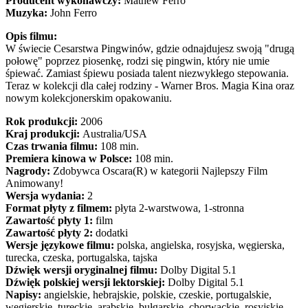
Producent wykonawczy:
Mathew Ferro
Muzyka:
John Ferro
Opis filmu:
W świecie Cesarstwa Pingwinów, gdzie odnajdujesz swoją "drugą
połowę" poprzez piosenkę, rodzi się pingwin, który nie umie
śpiewać. Zamiast śpiewu posiada talent niezwykłego stepowania.
Teraz w kolekcji dla całej rodziny - Warner Bros. Magia Kina oraz
nowym kolekcjonerskim opakowaniu.
Rok produkcji:
2006
Kraj produkcji:
Australia/USA
Czas trwania filmu:
108 min.
Premiera kinowa w Polsce:
108 min.
Nagrody:
Zdobywca Oscara(R) w kategorii Najlepszy Film
Animowany!
Wersja wydania:
2
Format płyty z filmem:
płyta 2-warstwowa, 1-stronna
Zawartość płyty 1:
film
Zawartość płyty 2:
dodatki
Wersje językowe filmu:
polska, angielska, rosyjska, węgierska,
turecka, czeska, portugalska, tajska
Dźwięk wersji oryginalnej filmu:
Dolby Digital 5.1
Dźwięk polskiej wersji lektorskiej:
Dolby Digital 5.1
Napisy:
angielskie, hebrajskie, polskie, czeskie, portugalskie,
węgierskie, tureckie, arabskie, bułgarskie, chorwackie, rosyjskie,