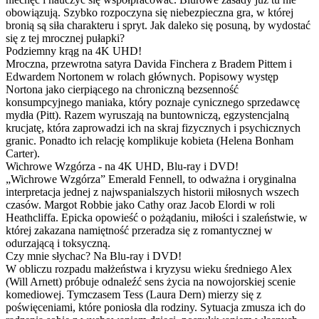
obowiązują. Szybko rozpoczyna się niebezpieczna gra, w której
bronią są siła charakteru i spryt. Jak daleko się posuną, by wydostać
się z tej mrocznej pułapki?
Podziemny krąg na 4K UHD!
Mroczna, przewrotna satyra Davida Finchera z Bradem Pittem i
Edwardem Nortonem w rolach głównych. Popisowy występ
Nortona jako cierpiącego na chroniczną bezsenność
konsumpcyjnego maniaka, który poznaje cynicznego sprzedawcę
mydła (Pitt). Razem wyruszają na buntowniczą, egzystencjalną
krucjatę, która zaprowadzi ich na skraj fizycznych i psychicznych
granic. Ponadto ich relację komplikuje kobieta (Helena Bonham
Carter).
Wichrowe Wzgórza - na 4K UHD, Blu-ray i DVD!
„Wichrowe Wzgórza” Emerald Fennell, to odważna i oryginalna
interpretacja jednej z najwspanialszych historii miłosnych wszech
czasów. Margot Robbie jako Cathy oraz Jacob Elordi w roli
Heathcliffa. Epicka opowieść o pożądaniu, miłości i szaleństwie, w
której zakazana namiętność przeradza się z romantycznej w
odurzającą i toksyczną.
Czy mnie słychac? Na Blu-ray i DVD!
W obliczu rozpadu małżeństwa i kryzysu wieku średniego Alex
(Will Arnett) próbuje odnaleźć sens życia na nowojorskiej scenie
komediowej. Tymczasem Tess (Laura Dern) mierzy się z
poświęceniami, które poniosła dla rodziny. Sytuacja zmusza ich do