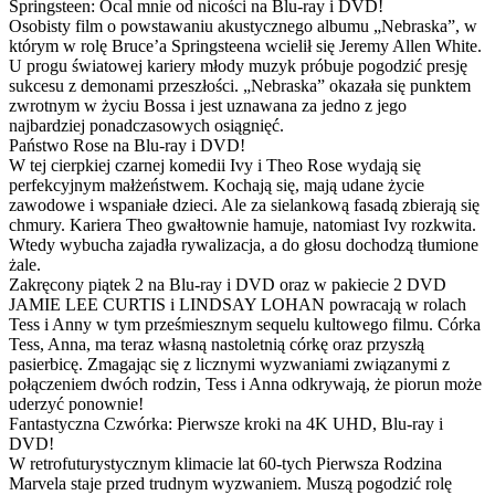
Springsteen: Ocal mnie od nicości na Blu-ray i DVD!
Osobisty film o powstawaniu akustycznego albumu „Nebraska”, w
którym w rolę Bruce’a Springsteena wcielił się Jeremy Allen White.
U progu światowej kariery młody muzyk próbuje pogodzić presję
sukcesu z demonami przeszłości. „Nebraska” okazała się punktem
zwrotnym w życiu Bossa i jest uznawana za jedno z jego
najbardziej ponadczasowych osiągnięć.
Państwo Rose na Blu-ray i DVD!
W tej cierpkiej czarnej komedii Ivy i Theo Rose wydają się
perfekcyjnym małżeństwem. Kochają się, mają udane życie
zawodowe i wspaniałe dzieci. Ale za sielankową fasadą zbierają się
chmury. Kariera Theo gwałtownie hamuje, natomiast Ivy rozkwita.
Wtedy wybucha zajadła rywalizacja, a do głosu dochodzą tłumione
żale.
Zakręcony piątek 2 na Blu-ray i DVD oraz w pakiecie 2 DVD
JAMIE LEE CURTIS i LINDSAY LOHAN powracają w rolach
Tess i Anny w tym prześmiesznym sequelu kultowego filmu. Córka
Tess, Anna, ma teraz własną nastoletnią córkę oraz przyszłą
pasierbicę. Zmagając się z licznymi wyzwaniami związanymi z
połączeniem dwóch rodzin, Tess i Anna odkrywają, że piorun może
uderzyć ponownie!
Fantastyczna Czwórka: Pierwsze kroki na 4K UHD, Blu-ray i
DVD!
W retrofuturystycznym klimacie lat 60-tych Pierwsza Rodzina
Marvela staje przed trudnym wyzwaniem. Muszą pogodzić rolę