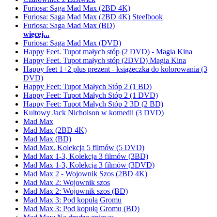
Furiosa: Saga Mad Max (2BD 4K)
Furiosa: Saga Mad Max (2BD 4K) Steelbook
Furiosa: Saga Mad Max (BD)
więcej...
Furiosa: Saga Mad Max (DVD)
Happy Feet. Tupot małych stóp (2 DVD) - Magia Kina
Happy Feet. Tupot małych stóp (2DVD) Magia Kina
Happy feet 1+2 plus prezent - książeczka do kolorowania (3
DVD)
Happy Feet: Tupot Małych Stóp 2 (1 BD)
Happy Feet: Tupot Małych Stóp 2 (1 DVD)
Happy Feet: Tupot Małych Stóp 2 3D (2 BD)
Kultowy Jack Nicholson w komedii (3 DVD)
Mad Max
Mad Max (2BD 4K)
Mad Max (BD)
Mad Max. Kolekcja 5 filmów (5 DVD)
Mad Max 1-3, Kolekcja 3 filmów (3BD)
Mad Max 1-3, Kolekcja 3 filmów (3DVD)
Mad Max 2 - Wojownik Szos (2BD 4K)
Mad Max 2: Wojownik szos
Mad Max 2: Wojownik szos (BD)
Mad Max 3: Pod kopułą Gromu
Mad Max 3: Pod kopułą Gromu (BD)