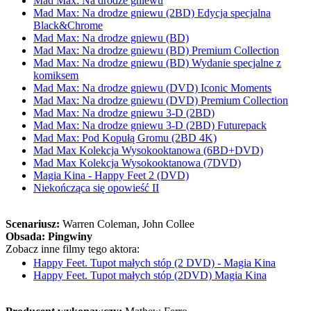
Mad Max: Na drodze gniewu
Mad Max: Na drodze gniewu (2BD) Edycja specjalna
Black&Chrome
Mad Max: Na drodze gniewu (BD)
Mad Max: Na drodze gniewu (BD) Premium Collection
Mad Max: Na drodze gniewu (BD) Wydanie specjalne z
komiksem
Mad Max: Na drodze gniewu (DVD) Iconic Moments
Mad Max: Na drodze gniewu (DVD) Premium Collection
Mad Max: Na drodze gniewu 3-D (2BD)
Mad Max: Na drodze gniewu 3-D (2BD) Futurepack
Mad Max: Pod Kopułą Gromu (2BD 4K)
Mad Max Kolekcja Wysokooktanowa (6BD+DVD)
Mad Max Kolekcja Wysokooktanowa (7DVD)
Magia Kina - Happy Feet 2 (DVD)
Niekończąca się opowieść II
Scenariusz:
Warren Coleman
, John Collee
Obsada:
Pingwiny
Zobacz inne filmy tego aktora:
Happy Feet. Tupot małych stóp (2 DVD) - Magia Kina
Happy Feet. Tupot małych stóp (2DVD) Magia Kina