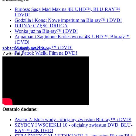
Furiosa: Saga Mad Max na 4K UHD™, BLU-RAY™
I DVD!
Godzilla i Kong: Nowe imperium na Blu-ray™ i DVD!
DIUNA: CZĘŚĆ DRUGA
Wonka już na Blu-ray™ i DVD!
Aquaman i Zaginione Królestwo na 4K UHD™, Blu-ray™
i DVD!
Marvels na Blu-ray™ i DVD!
zobacz więcej newsów »
Psi Patrol: Wielki Film na DVD!
Zwiastuny
Ostatnio dodane:
Avatar 2: Istota wody - oficjalny zwiastun Blu-ray™ i DVD!
SZYBCY I WŚCIEKLI 10 - oficjalny zwiastun DVD, BLU-
RAY™ i 4K UHD!
STRAŻNICY GALAKTYKI VOL 3 - zwiastun Blu-ray™ i