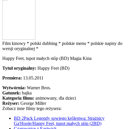
Film kinowy *
polski dubbing *
polskie menu *
polskie napisy do
wersji oryginalnej *
Happy Feet, tupot małych stóp (BD) Magia Kina
Tytuł oryginalny:
Happy Feet (BD)
Premiera:
13.05.2011
Wytwórnia:
Warner Bros.
Gatunek:
bajka
Kategoria filmu:
animowany, dla dzieci
Reżyser:
George Miller
Zobacz inne filmy tego reżysera:
BD 2Pack Legendy sowiego królestwa: Strażnicy
Ga'Hoole/Happy Feet, tupot małych stóp (2BD)
Czarownice z Eastwick