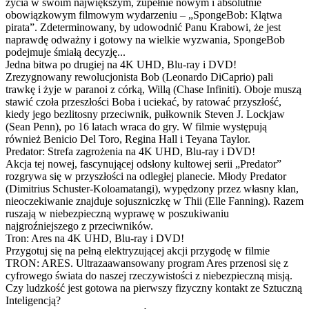
życia w swoim największym, zupełnie nowym i absolutnie
obowiązkowym filmowym wydarzeniu – „SpongeBob: Klątwa
pirata”. Zdeterminowany, by udowodnić Panu Krabowi, że jest
naprawdę odważny i gotowy na wielkie wyzwania, SpongeBob
podejmuje śmiałą decyzję...
Jedna bitwa po drugiej na 4K UHD, Blu-ray i DVD!
Zrezygnowany rewolucjonista Bob (Leonardo DiCaprio) pali
trawkę i żyje w paranoi z córką, Willą (Chase Infiniti). Oboje muszą
stawić czoła przeszłości Boba i uciekać, by ratować przyszłość,
kiedy jego bezlitosny przeciwnik, pułkownik Steven J. Lockjaw
(Sean Penn), po 16 latach wraca do gry. W filmie występują
również Benicio Del Toro, Regina Hall i Teyana Taylor.
Predator: Strefa zagrożenia na 4K UHD, Blu-ray i DVD!
Akcja tej nowej, fascynującej odsłony kultowej serii „Predator”
rozgrywa się w przyszłości na odległej planecie. Młody Predator
(Dimitrius Schuster-Koloamatangi), wypędzony przez własny klan,
nieoczekiwanie znajduje sojuszniczkę w Thii (Elle Fanning). Razem
ruszają w niebezpieczną wyprawę w poszukiwaniu
najgroźniejszego z przeciwników.
Tron: Ares na 4K UHD, Blu-ray i DVD!
Przygotuj się na pełną elektryzującej akcji przygodę w filmie
TRON: ARES. Ultrazaawansowany program Ares przenosi się z
cyfrowego świata do naszej rzeczywistości z niebezpieczną misją.
Czy ludzkość jest gotowa na pierwszy fizyczny kontakt ze Sztuczną
Inteligencją?