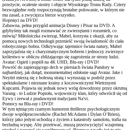
przeżycie, ocalenie siostry i objęcie Wysokiego Tronu Rady. Cztery
bezwzględne rody rozpoczynają brutalne polowanie, w którym nie
ma zasad, a zwycięzca bierze wszystko.
Hopnięci na DVD!
Zabawna, pełna przygód animacja Disney i Pixar na DVD. A
gdybyśmy tak mogli rozmawiać ze zwierzętami i rozumieli, co
mówią? Miłośniczka zwierząt, Mabel, korzysta z okazji, aby za
pomocą nowych technologii przenieść swoją świadomość do ciała
robotycznego bobra. Odkrywając tajemnice świata natury, Mabel
zaprzyjaźnia się z charyzmatycznym bobrem i jednoczy zwierzęce
królestwo w obliczu zbliżającego się zagrożenia ze strony ludzi.
Avatar: Ogień i popiół na 4K UHD, Blu-ray i DVD!
Powróć do zapierającego dech w piersiach świata Pandory w
najbardziej, jak dotąd, monumentalnej odsłonie sagi Avatar. Jake i
Neytiri mierzą się z bolesną stratą i wyruszają w podróż przez
spektakularne i nieznane krainy z koczowniczymi Wietrznymi
Kupcami. Pojawia się jednak nowy wróg dowodzony przez okrutną
Varang - to Ludzie Popiołu, wojowniczy klan, który odwrócił się od
Eywy i zerwał z pradawnymi tradycjami Na'vi.
Pomocy na Blu-ray i DVD!
W tym tętniącym czarnym humorem thrillerze psychologicznym
dwoje współpracowników (Rachel McAdams i Dylan O’Brien),
którzy jako jedyni uchodzą z życiem z katastrofy samolotu, trafia na
bezludną wyspę. Aby przetrwać, muszą przezwyciężyć wzajemną
niechęć i nauczyć się współpracować. Biurowe zasady już tu nie