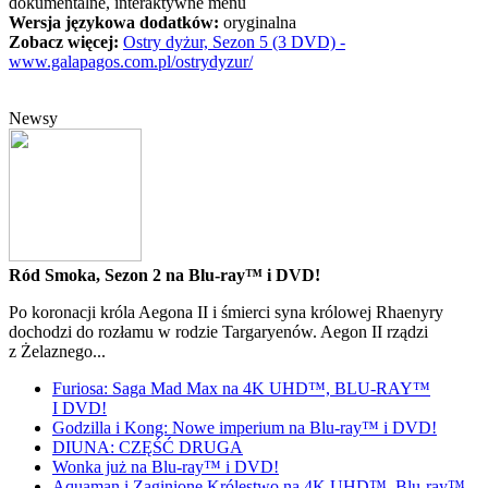
dokumentalne, interaktywne menu
Wersja językowa dodatków:
oryginalna
Zobacz więcej:
Ostry dyżur, Sezon 5 (3 DVD) -
www.galapagos.com.pl/ostrydyzur/
Newsy
Ród Smoka, Sezon 2 na Blu-ray™ i DVD!
Po koronacji króla Aegona II i śmierci syna królowej Rhaenyry
dochodzi do rozłamu w rodzie Targaryenów. Aegon II rządzi
z Żelaznego...
Furiosa: Saga Mad Max na 4K UHD™, BLU-RAY™
I DVD!
Godzilla i Kong: Nowe imperium na Blu-ray™ i DVD!
DIUNA: CZĘŚĆ DRUGA
Wonka już na Blu-ray™ i DVD!
Aquaman i Zaginione Królestwo na 4K UHD™, Blu-ray™