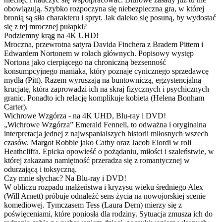
obowiązują. Szybko rozpoczyna się niebezpieczna gra, w której
bronią są siła charakteru i spryt. Jak daleko się posuną, by wydostać
się z tej mrocznej pułapki?
Podziemny krąg na 4K UHD!
Mroczna, przewrotna satyra Davida Finchera z Bradem Pittem i
Edwardem Nortonem w rolach głównych. Popisowy występ
Nortona jako cierpiącego na chroniczną bezsenność
konsumpcyjnego maniaka, który poznaje cynicznego sprzedawcę
mydła (Pitt). Razem wyruszają na buntowniczą, egzystencjalną
krucjatę, która zaprowadzi ich na skraj fizycznych i psychicznych
granic. Ponadto ich relację komplikuje kobieta (Helena Bonham
Carter).
Wichrowe Wzgórza - na 4K UHD, Blu-ray i DVD!
„Wichrowe Wzgórza” Emerald Fennell, to odważna i oryginalna
interpretacja jednej z najwspanialszych historii miłosnych wszech
czasów. Margot Robbie jako Cathy oraz Jacob Elordi w roli
Heathcliffa. Epicka opowieść o pożądaniu, miłości i szaleństwie, w
której zakazana namiętność przeradza się z romantycznej w
odurzającą i toksyczną.
Czy mnie słychac? Na Blu-ray i DVD!
W obliczu rozpadu małżeństwa i kryzysu wieku średniego Alex
(Will Arnett) próbuje odnaleźć sens życia na nowojorskiej scenie
komediowej. Tymczasem Tess (Laura Dern) mierzy się z
poświęceniami, które poniosła dla rodziny. Sytuacja zmusza ich do