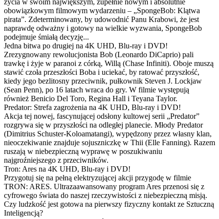
życia w swoim największym, zupełnie nowym i absolutnie
obowiązkowym filmowym wydarzeniu – „SpongeBob: Klątwa
pirata”. Zdeterminowany, by udowodnić Panu Krabowi, że jest
naprawdę odważny i gotowy na wielkie wyzwania, SpongeBob
podejmuje śmiałą decyzję...
Jedna bitwa po drugiej na 4K UHD, Blu-ray i DVD!
Zrezygnowany rewolucjonista Bob (Leonardo DiCaprio) pali
trawkę i żyje w paranoi z córką, Willą (Chase Infiniti). Oboje muszą
stawić czoła przeszłości Boba i uciekać, by ratować przyszłość,
kiedy jego bezlitosny przeciwnik, pułkownik Steven J. Lockjaw
(Sean Penn), po 16 latach wraca do gry. W filmie występują
również Benicio Del Toro, Regina Hall i Teyana Taylor.
Predator: Strefa zagrożenia na 4K UHD, Blu-ray i DVD!
Akcja tej nowej, fascynującej odsłony kultowej serii „Predator”
rozgrywa się w przyszłości na odległej planecie. Młody Predator
(Dimitrius Schuster-Koloamatangi), wypędzony przez własny klan,
nieoczekiwanie znajduje sojuszniczkę w Thii (Elle Fanning). Razem
ruszają w niebezpieczną wyprawę w poszukiwaniu
najgroźniejszego z przeciwników.
Tron: Ares na 4K UHD, Blu-ray i DVD!
Przygotuj się na pełną elektryzującej akcji przygodę w filmie
TRON: ARES. Ultrazaawansowany program Ares przenosi się z
cyfrowego świata do naszej rzeczywistości z niebezpieczną misją.
Czy ludzkość jest gotowa na pierwszy fizyczny kontakt ze Sztuczną
Inteligencją?