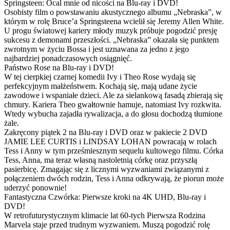
Springsteen: Ocal mnie od nicości na Blu-ray i DVD!
Osobisty film o powstawaniu akustycznego albumu „Nebraska”, w
którym w rolę Bruce’a Springsteena wcielił się Jeremy Allen White.
U progu światowej kariery młody muzyk próbuje pogodzić presję
sukcesu z demonami przeszłości. „Nebraska” okazała się punktem
zwrotnym w życiu Bossa i jest uznawana za jedno z jego
najbardziej ponadczasowych osiągnięć.
Państwo Rose na Blu-ray i DVD!
W tej cierpkiej czarnej komedii Ivy i Theo Rose wydają się
perfekcyjnym małżeństwem. Kochają się, mają udane życie
zawodowe i wspaniałe dzieci. Ale za sielankową fasadą zbierają się
chmury. Kariera Theo gwałtownie hamuje, natomiast Ivy rozkwita.
Wtedy wybucha zajadła rywalizacja, a do głosu dochodzą tłumione
żale.
Zakręcony piątek 2 na Blu-ray i DVD oraz w pakiecie 2 DVD
JAMIE LEE CURTIS i LINDSAY LOHAN powracają w rolach
Tess i Anny w tym prześmiesznym sequelu kultowego filmu. Córka
Tess, Anna, ma teraz własną nastoletnią córkę oraz przyszłą
pasierbicę. Zmagając się z licznymi wyzwaniami związanymi z
połączeniem dwóch rodzin, Tess i Anna odkrywają, że piorun może
uderzyć ponownie!
Fantastyczna Czwórka: Pierwsze kroki na 4K UHD, Blu-ray i
DVD!
W retrofuturystycznym klimacie lat 60-tych Pierwsza Rodzina
Marvela staje przed trudnym wyzwaniem. Muszą pogodzić rolę