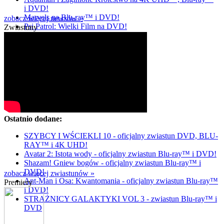
i DVD!
Marvels na Blu-ray™ i DVD!
zobacz więcej newsów »
Psi Patrol: Wielki Film na DVD!
Zwiastuny
Ostatnio dodane:
SZYBCY I WŚCIEKLI 10 - oficjalny zwiastun DVD, BLU-
RAY™ i 4K UHD!
Avatar 2: Istota wody - oficjalny zwiastun Blu-ray™ i DVD!
Shazam! Gniew bogów - oficjalny zwiastun Blu-ray™ i
DVD!
zobacz więcej zwiastunów »
Ant-Man i Osa: Kwantomania - oficjalny zwiastun Blu-ray™
Premiery
i DVD!
STRAŻNICY GALAKTYKI VOL 3 - zwiastun Blu-ray™ i
DVD