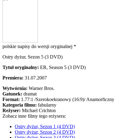
polskie napisy do wersji oryginalnej *
Ostry dyżur, Sezon 5 (3 DVD)
Tytuł oryginalny:
ER, Season 5 (3 DVD)
Premiera:
31.07.2007
Wytwórnia:
Warner Bros.
Gatunek:
dramat
Format:
1.77:1
/Szerokoekranowy (16:9)/
Anamorficzny
Kategoria filmu:
fabularny
Reżyser:
Michael Crichton
Zobacz inne filmy tego reżysera:
Ostry dyżur, Sezon 1 (4 DVD)
Ostry dyżur, Sezon 2 (4 DVD)
Ostry dyżur, Sezon 3 (4 DVD)