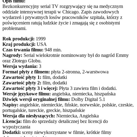
Opis filmu:
Bezkonkurencyjny serial TV rozgrywający się na medycznym
oddziale intensywnej terapii w Chicago. Zapis zawodowych
wydarzeń i prywatnych losów pracowników szpitala, którzy z
poświęceniem ratują ludzkie życie i zmagają się z osobistymi
problemami.
Rok produkcji:
1999
Kraj produkcji:
USA
Czas trwania filmu:
948 min.
Nagrody:
Serial wielokrotnie nominowany był do nagród Emmy
oraz Złotego Globu.
Wersja wydania:
3
Format płyty z filmem:
płyta 2-stronna, 2-warstwowa
Zawartość płyty 1:
film, dodatki
Zawartość płyty 2:
film, dodatki
Zawartość płyty 3 i więcej:
Płyta 3 zawiera film i dodatki.
Wersje językowe filmu:
angielska, niemiecka, hiszpańska
Dźwięk wersji oryginalnej filmu:
Dolby Digital 5.1
Napisy:
angielskie, niemieckie, fińskie, norweskie, polskie, czeskie,
portugalskie, tureckie, greckie, hiszpańskie
Wersja dla niesłyszących:
Niemiecka, Angielska
Licencja:
film do sprzedaży detalicznej bez licencji do
wypożyczania
Dodatki:
sceny niewykorzystane w filmie, krótkie filmy