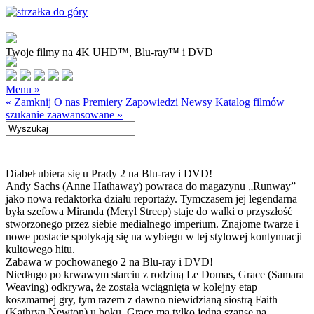
Twoje filmy na 4K UHD™, Blu-ray™ i DVD
Menu »
« Zamknij
O nas
Premiery
Zapowiedzi
Newsy
Katalog filmów
szukanie zaawansowane »
Diabeł ubiera się u Prady 2 na Blu-ray i DVD!
Andy Sachs (Anne Hathaway) powraca do magazynu „Runway”
jako nowa redaktorka działu reportaży. Tymczasem jej legendarna
była szefowa Miranda (Meryl Streep) staje do walki o przyszłość
stworzonego przez siebie medialnego imperium. Znajome twarze i
nowe postacie spotykają się na wybiegu w tej stylowej kontynuacji
kultowego hitu.
Zabawa w pochowanego 2 na Blu-ray i DVD!
Niedługo po krwawym starciu z rodziną Le Domas, Grace (Samara
Weaving) odkrywa, że została wciągnięta w kolejny etap
koszmarnej gry, tym razem z dawno niewidzianą siostrą Faith
(Kathryn Newton) u boku. Grace ma tylko jedną szansę na