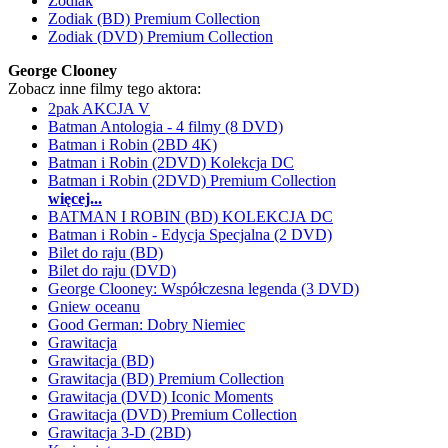
Zodiak
Zodiak (BD) Premium Collection
Zodiak (DVD) Premium Collection
George Clooney
Zobacz inne filmy tego aktora:
2pak AKCJA V
Batman Antologia - 4 filmy (8 DVD)
Batman i Robin (2BD 4K)
Batman i Robin (2DVD) Kolekcja DC
Batman i Robin (2DVD) Premium Collection
więcej...
BATMAN I ROBIN (BD) KOLEKCJA DC
Batman i Robin - Edycja Specjalna (2 DVD)
Bilet do raju (BD)
Bilet do raju (DVD)
George Clooney: Współczesna legenda (3 DVD)
Gniew oceanu
Good German: Dobry Niemiec
Grawitacja
Grawitacja (BD)
Grawitacja (BD) Premium Collection
Grawitacja (DVD) Iconic Moments
Grawitacja (DVD) Premium Collection
Grawitacja 3-D (2BD)