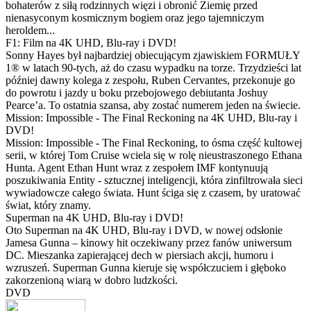
bohaterów z siłą rodzinnych więzi i obronić Ziemię przed
nienasyconym kosmicznym bogiem oraz jego tajemniczym
heroldem...
F1: Film na 4K UHD, Blu-ray i DVD!
Sonny Hayes był najbardziej obiecującym zjawiskiem FORMUŁY
1® w latach 90-tych, aż do czasu wypadku na torze. Trzydzieści lat
później dawny kolega z zespołu, Ruben Cervantes, przekonuje go
do powrotu i jazdy u boku przebojowego debiutanta Joshuy
Pearce’a. To ostatnia szansa, aby zostać numerem jeden na świecie.
Mission: Impossible - The Final Reckoning na 4K UHD, Blu-ray i
DVD!
Mission: Impossible - The Final Reckoning, to ósma część kultowej
serii, w której Tom Cruise wciela się w rolę nieustraszonego Ethana
Hunta. Agent Ethan Hunt wraz z zespołem IMF kontynuują
poszukiwania Entity - sztucznej inteligencji, która zinfiltrowała sieci
wywiadowcze całego świata. Hunt ściga się z czasem, by uratować
świat, który znamy.
Superman na 4K UHD, Blu-ray i DVD!
Oto Superman na 4K UHD, Blu-ray i DVD, w nowej odsłonie
Jamesa Gunna – kinowy hit oczekiwany przez fanów uniwersum
DC. Mieszanka zapierającej dech w piersiach akcji, humoru i
wzruszeń. Superman Gunna kieruje się współczuciem i głęboko
zakorzenioną wiarą w dobro ludzkości.
DVD