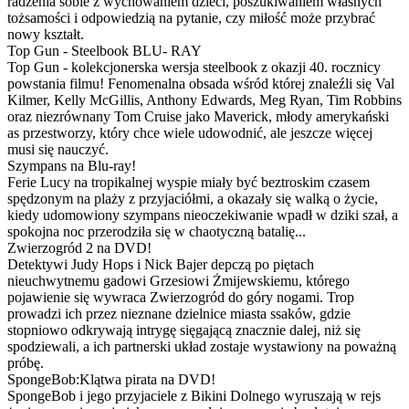
radzenia sobie z wychowaniem dzieci, poszukiwaniem własnych
tożsamości i odpowiedzią na pytanie, czy miłość może przybrać
nowy kształt.
Top Gun - Steelbook BLU- RAY
Top Gun - kolekcjonerska wersja steelbook z okazji 40. rocznicy
powstania filmu! Fenomenalna obsada wśród której znaleźli się Val
Kilmer, Kelly McGillis, Anthony Edwards, Meg Ryan, Tim Robbins
oraz niezrównany Tom Cruise jako Maverick, młody amerykański
as przestworzy, który chce wiele udowodnić, ale jeszcze więcej
musi się nauczyć.
Szympans na Blu-ray!
Ferie Lucy na tropikalnej wyspie miały być beztroskim czasem
spędzonym na plaży z przyjaciółmi, a okazały się walką o życie,
kiedy udomowiony szympans nieoczekiwanie wpadł w dziki szał, a
spokojna noc przerodziła się w chaotyczną batalię...
Zwierzogród 2 na DVD!
Detektywi Judy Hops i Nick Bajer depczą po piętach
nieuchwytnemu gadowi Grzesiowi Żmijewskiemu, którego
pojawienie się wywraca Zwierzogród do góry nogami. Trop
prowadzi ich przez nieznane dzielnice miasta ssaków, gdzie
stopniowo odkrywają intrygę sięgającą znacznie dalej, niż się
spodziewali, a ich partnerski układ zostaje wystawiony na poważną
próbę.
SpongeBob:Klątwa pirata na DVD!
SpongeBob i jego przyjaciele z Bikini Dolnego wyruszają w rejs