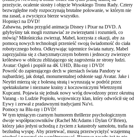
przeżycie, ocalenie siostry i objęcie Wysokiego Tronu Rady. Cztery
bezwzględne rody rozpoczynają brutalne polowanie, w którym nie
ma zasad, a zwycięzca bierze wszystko.
Hopnięci na DVD!
Zabawna, pełna przygód animacja Disney i Pixar na DVD. A
gdybyśmy tak mogli rozmawiać ze zwierzętami i rozumieli, co
mówią? Miłośniczka zwierząt, Mabel, korzysta z okazji, aby za
pomocą nowych technologii przenieść swoją świadomość do ciała
robotycznego bobra. Odkrywając tajemnice świata natury, Mabel
zaprzyjaźnia się z charyzmatycznym bobrem i jednoczy zwierzęce
królestwo w obliczu zbliżającego się zagrożenia ze strony ludzi.
Avatar: Ogień i popiół na 4K UHD, Blu-ray i DVD!
Powróć do zapierającego dech w piersiach świata Pandory w
najbardziej, jak dotąd, monumentalnej odsłonie sagi Avatar. Jake i
Neytiri mierzą się z bolesną stratą i wyruszają w podróż przez
spektakularne i nieznane krainy z koczowniczymi Wietrznymi
Kupcami. Pojawia się jednak nowy wróg dowodzony przez okrutną
Varang - to Ludzie Popiołu, wojowniczy klan, który odwrócił się od
Eywy i zerwał z pradawnymi tradycjami Na'vi.
Pomocy na Blu-ray i DVD!
W tym tętniącym czarnym humorem thrillerze psychologicznym
dwoje współpracowników (Rachel McAdams i Dylan O’Brien),
którzy jako jedyni uchodzą z życiem z katastrofy samolotu, trafia na
bezludną wyspę. Aby przetrwać, muszą przezwyciężyć wzajemną
niechęć i nauczyć się współpracować. Biurowe zasady już tu nie