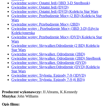
Gwiezdne wojny: Ostatni Jedi (3BD 3-D Steelbook)
Gwiezdne wojny: Ostatni Jedi (DVD)
Gwiezdne wojny: Ostatni Jedi (DVD) Kolekcja Star Wars
Gwiezdne wojny: Przebudzenie Mocy (2 BD) Kolekcja Star
Wars
Gwiezdne wojny: Przebudzenie Mocy (2BD)
Gwiezdne wojny : Przebudzenie Mocy (3BD 3-D) Edycja
Kolekcjonerska
Gwiezdne wojny: Przebudzenie Mocy (DVD) Kolekcja Star
Wars
Gwiezdne wojny: Skywalker.Odrodzenie (2 BD) Kolekcja
Star Wars
Gwiezdne wojny: Skywalker. Odrodzenie (2BD)
Gwiezdne wojny: Skywalker. Odrodzenie (2BD) Steelbook
Gwiezdne wojny: Skywalker. Odrodzenie (DVD)
Gwiezdne wojny: Skywalker.Odrodzenie (DVD) Kolekcja
Star Wars
Gwiezdne wojny: Trylogia. Epizody 7-9 (3DVD)
Gwiezdne wojny: Trylogia. Epizody 7-9 (6 BD))
Producent wykonawczy:
JJ.Abrams, K.Kennedy
Muzyka:
John Williams
Opis filmu: