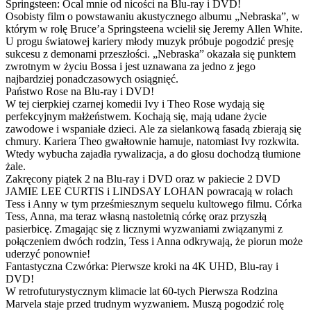
Springsteen: Ocal mnie od nicości na Blu-ray i DVD!
Osobisty film o powstawaniu akustycznego albumu „Nebraska”, w
którym w rolę Bruce’a Springsteena wcielił się Jeremy Allen White.
U progu światowej kariery młody muzyk próbuje pogodzić presję
sukcesu z demonami przeszłości. „Nebraska” okazała się punktem
zwrotnym w życiu Bossa i jest uznawana za jedno z jego
najbardziej ponadczasowych osiągnięć.
Państwo Rose na Blu-ray i DVD!
W tej cierpkiej czarnej komedii Ivy i Theo Rose wydają się
perfekcyjnym małżeństwem. Kochają się, mają udane życie
zawodowe i wspaniałe dzieci. Ale za sielankową fasadą zbierają się
chmury. Kariera Theo gwałtownie hamuje, natomiast Ivy rozkwita.
Wtedy wybucha zajadła rywalizacja, a do głosu dochodzą tłumione
żale.
Zakręcony piątek 2 na Blu-ray i DVD oraz w pakiecie 2 DVD
JAMIE LEE CURTIS i LINDSAY LOHAN powracają w rolach
Tess i Anny w tym prześmiesznym sequelu kultowego filmu. Córka
Tess, Anna, ma teraz własną nastoletnią córkę oraz przyszłą
pasierbicę. Zmagając się z licznymi wyzwaniami związanymi z
połączeniem dwóch rodzin, Tess i Anna odkrywają, że piorun może
uderzyć ponownie!
Fantastyczna Czwórka: Pierwsze kroki na 4K UHD, Blu-ray i
DVD!
W retrofuturystycznym klimacie lat 60-tych Pierwsza Rodzina
Marvela staje przed trudnym wyzwaniem. Muszą pogodzić rolę