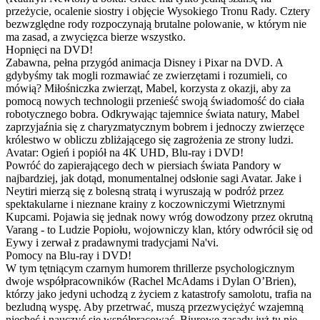
przeżycie, ocalenie siostry i objęcie Wysokiego Tronu Rady. Cztery
bezwzględne rody rozpoczynają brutalne polowanie, w którym nie
ma zasad, a zwycięzca bierze wszystko.
Hopnięci na DVD!
Zabawna, pełna przygód animacja Disney i Pixar na DVD. A
gdybyśmy tak mogli rozmawiać ze zwierzętami i rozumieli, co
mówią? Miłośniczka zwierząt, Mabel, korzysta z okazji, aby za
pomocą nowych technologii przenieść swoją świadomość do ciała
robotycznego bobra. Odkrywając tajemnice świata natury, Mabel
zaprzyjaźnia się z charyzmatycznym bobrem i jednoczy zwierzęce
królestwo w obliczu zbliżającego się zagrożenia ze strony ludzi.
Avatar: Ogień i popiół na 4K UHD, Blu-ray i DVD!
Powróć do zapierającego dech w piersiach świata Pandory w
najbardziej, jak dotąd, monumentalnej odsłonie sagi Avatar. Jake i
Neytiri mierzą się z bolesną stratą i wyruszają w podróż przez
spektakularne i nieznane krainy z koczowniczymi Wietrznymi
Kupcami. Pojawia się jednak nowy wróg dowodzony przez okrutną
Varang - to Ludzie Popiołu, wojowniczy klan, który odwrócił się od
Eywy i zerwał z pradawnymi tradycjami Na'vi.
Pomocy na Blu-ray i DVD!
W tym tętniącym czarnym humorem thrillerze psychologicznym
dwoje współpracowników (Rachel McAdams i Dylan O’Brien),
którzy jako jedyni uchodzą z życiem z katastrofy samolotu, trafia na
bezludną wyspę. Aby przetrwać, muszą przezwyciężyć wzajemną
niechęć i nauczyć się współpracować. Biurowe zasady już tu nie