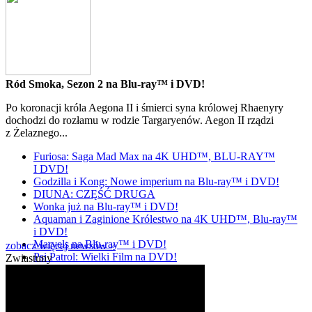
Ród Smoka, Sezon 2 na Blu-ray™ i DVD!
Po koronacji króla Aegona II i śmierci syna królowej Rhaenyry
dochodzi do rozłamu w rodzie Targaryenów. Aegon II rządzi
z Żelaznego...
Furiosa: Saga Mad Max na 4K UHD™, BLU-RAY™
I DVD!
Godzilla i Kong: Nowe imperium na Blu-ray™ i DVD!
DIUNA: CZĘŚĆ DRUGA
Wonka już na Blu-ray™ i DVD!
Aquaman i Zaginione Królestwo na 4K UHD™, Blu-ray™
i DVD!
Marvels na Blu-ray™ i DVD!
zobacz więcej newsów »
Psi Patrol: Wielki Film na DVD!
Zwiastuny