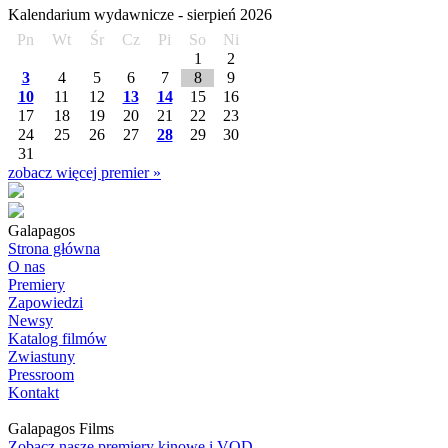
Kalendarium wydawnicze -
sierpień
2026
Pn
Wt
Śr
Cz
Pi
So
Ni
1
2
3
4
5
6
7
8
9
10
11
12
13
14
15
16
17
18
19
20
21
22
23
24
25
26
27
28
29
30
31
zobacz więcej premier »
Galapagos
Strona główna
O nas
Premiery
Zapowiedzi
Newsy
Katalog filmów
Zwiastuny
Pressroom
Kontakt
Galapagos Films
Zobacz nasze premiery kinowe i VOD