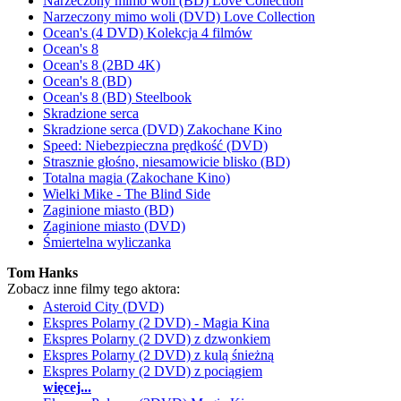
Narzeczony mimo woli (BD) Love Collection
Narzeczony mimo woli (DVD) Love Collection
Ocean's (4 DVD) Kolekcja 4 filmów
Ocean's 8
Ocean's 8 (2BD 4K)
Ocean's 8 (BD)
Ocean's 8 (BD) Steelbook
Skradzione serca
Skradzione serca (DVD) Zakochane Kino
Speed: Niebezpieczna prędkość (DVD)
Strasznie głośno, niesamowicie blisko (BD)
Totalna magia (Zakochane Kino)
Wielki Mike - The Blind Side
Zaginione miasto (BD)
Zaginione miasto (DVD)
Śmiertelna wyliczanka
Tom Hanks
Zobacz inne filmy tego aktora:
Asteroid City (DVD)
Ekspres Polarny (2 DVD) - Magia Kina
Ekspres Polarny (2 DVD) z dzwonkiem
Ekspres Polarny (2 DVD) z kulą śnieżną
Ekspres Polarny (2 DVD) z pociągiem
więcej...