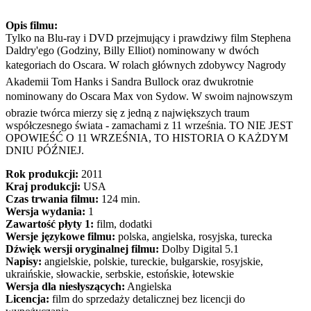
Opis filmu:
Tylko na Blu-ray i DVD przejmujący i prawdziwy film Stephena
Daldry'ego (Godziny, Billy Elliot) nominowany w dwóch
kategoriach do Oscara. W rolach głównych zdobywcy Nagrody
Akademii Tom Hanks i Sandra Bullock oraz dwukrotnie
nominowany do Oscara Max von Sydow. W swoim najnowszym
obrazie twórca mierzy się z jedną z największych traum
współczesnego świata - zamachami z 11 września. TO NIE JEST
OPOWIEŚĆ O 11 WRZEŚNIA, TO HISTORIA O KAŻDYM
DNIU PÓŹNIEJ.
Rok produkcji:
2011
Kraj produkcji:
USA
Czas trwania filmu:
124 min.
Wersja wydania:
1
Zawartość płyty 1:
film, dodatki
Wersje językowe filmu:
polska, angielska, rosyjska, turecka
Dźwięk wersji oryginalnej filmu:
Dolby Digital 5.1
Napisy:
angielskie, polskie, tureckie, bułgarskie, rosyjskie,
ukraińskie, słowackie, serbskie, estońskie, łotewskie
Wersja dla niesłyszących:
Angielska
Licencja:
film do sprzedaży detalicznej bez licencji do