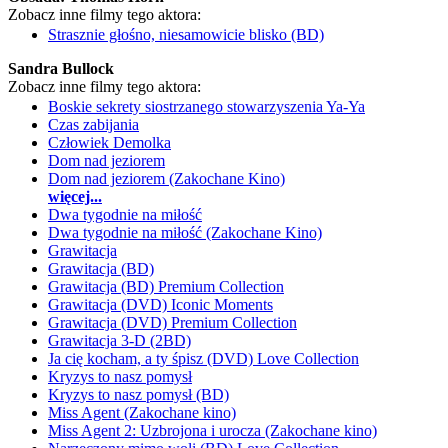
Zobacz inne filmy tego aktora:
Strasznie głośno, niesamowicie blisko (BD)
Sandra Bullock
Zobacz inne filmy tego aktora:
Boskie sekrety siostrzanego stowarzyszenia Ya-Ya
Czas zabijania
Człowiek Demolka
Dom nad jeziorem
Dom nad jeziorem (Zakochane Kino)
więcej...
Dwa tygodnie na miłość
Dwa tygodnie na miłość (Zakochane Kino)
Grawitacja
Grawitacja (BD)
Grawitacja (BD) Premium Collection
Grawitacja (DVD) Iconic Moments
Grawitacja (DVD) Premium Collection
Grawitacja 3-D (2BD)
Ja cię kocham, a ty śpisz (DVD) Love Collection
Kryzys to nasz pomysł
Kryzys to nasz pomysł (BD)
Miss Agent (Zakochane kino)
Miss Agent 2: Uzbrojona i urocza (Zakochane kino)