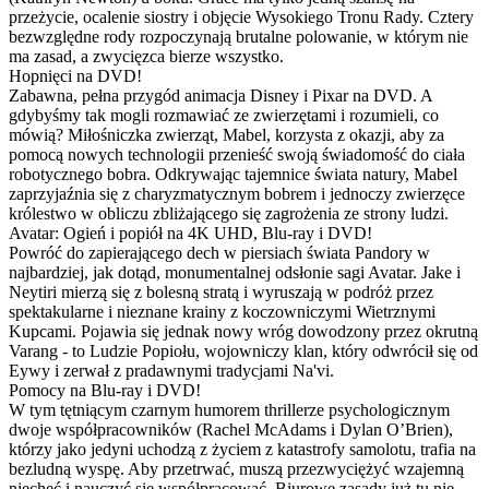
przeżycie, ocalenie siostry i objęcie Wysokiego Tronu Rady. Cztery
bezwzględne rody rozpoczynają brutalne polowanie, w którym nie
ma zasad, a zwycięzca bierze wszystko.
Hopnięci na DVD!
Zabawna, pełna przygód animacja Disney i Pixar na DVD. A
gdybyśmy tak mogli rozmawiać ze zwierzętami i rozumieli, co
mówią? Miłośniczka zwierząt, Mabel, korzysta z okazji, aby za
pomocą nowych technologii przenieść swoją świadomość do ciała
robotycznego bobra. Odkrywając tajemnice świata natury, Mabel
zaprzyjaźnia się z charyzmatycznym bobrem i jednoczy zwierzęce
królestwo w obliczu zbliżającego się zagrożenia ze strony ludzi.
Avatar: Ogień i popiół na 4K UHD, Blu-ray i DVD!
Powróć do zapierającego dech w piersiach świata Pandory w
najbardziej, jak dotąd, monumentalnej odsłonie sagi Avatar. Jake i
Neytiri mierzą się z bolesną stratą i wyruszają w podróż przez
spektakularne i nieznane krainy z koczowniczymi Wietrznymi
Kupcami. Pojawia się jednak nowy wróg dowodzony przez okrutną
Varang - to Ludzie Popiołu, wojowniczy klan, który odwrócił się od
Eywy i zerwał z pradawnymi tradycjami Na'vi.
Pomocy na Blu-ray i DVD!
W tym tętniącym czarnym humorem thrillerze psychologicznym
dwoje współpracowników (Rachel McAdams i Dylan O’Brien),
którzy jako jedyni uchodzą z życiem z katastrofy samolotu, trafia na
bezludną wyspę. Aby przetrwać, muszą przezwyciężyć wzajemną
niechęć i nauczyć się współpracować. Biurowe zasady już tu nie