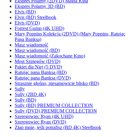
Ekspres Polarny (2DVD) Magia Kina
Ekspres Polarny 3D (BD)
Elvis (BD)
Elvis (BD) Steelbook
Elvis (DVD)
Forrest Gump (4K UHD)
Mary Poppins Kolekcja (2DVD) (Mary Poppins, Ratując
Pana Banksa)
Masz wiadomość
Masz wiadomość (BD)
Masz wiadomość (Zakochane Kino)
Most Szpiegów (DVD)
Pakiet dla Niej (5 DVD)
Ratując pana Banksa (BD)
Ratując pana Banksa (DVD)
Strasznie głośno, niesamowicie blisko (BD)
Sully
Sully (2BD 4K)
Sully (BD)
Sully (BD) PREMIUM COLLECTION
Sully (DVD) PREMIUM COLLECTION
Szeregowiec Ryan (4K UHD)
Szeregowiec Ryan (DVD)
Złap mnie, jeśli potrafisz (BD 4K) Steelbook