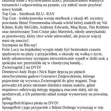
radzenia sobie z wychowaniem dzieci, poszukiwaniem własnych
tożsamości i odpowiedzią na pytanie, czy miłość może przybrać
nowy kształt.
Top Gun - Steelbook BLU- RAY
Top Gun - kolekcjonerska wersja steelbook z okazji 40. rocznicy
powstania filmu! Fenomenalna obsada wśród której znaleźli się Val
Kilmer, Kelly McGillis, Anthony Edwards, Meg Ryan, Tim Robbins
oraz niezrównany Tom Cruise jako Maverick, młody amerykański
as przestworzy, który chce wiele udowodnić, ale jeszcze więcej
musi się nauczyć.
Szympans na Blu-ray!
Ferie Lucy na tropikalnej wyspie miały być beztroskim czasem
spędzonym na plaży z przyjaciółmi, a okazały się walką o życie,
kiedy udomowiony szympans nieoczekiwanie wpadł w dziki szał, a
spokojna noc przerodziła się w chaotyczną batalię...
Zwierzogród 2 na DVD!
Detektywi Judy Hops i Nick Bajer depczą po piętach
nieuchwytnemu gadowi Grzesiowi Żmijewskiemu, którego
pojawienie się wywraca Zwierzogród do góry nogami. Trop
prowadzi ich przez nieznane dzielnice miasta ssaków, gdzie
stopniowo odkrywają intrygę sięgającą znacznie dalej, niż się
spodziewali, a ich partnerski układ zostaje wystawiony na poważną
próbę.
SpongeBob:Klątwa pirata na DVD!
SpongeBob i jego przyjaciele z Bikini Dolnego wyruszają w rejs