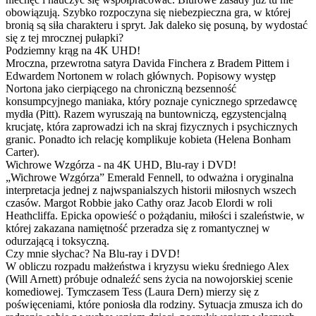
obowiązują. Szybko rozpoczyna się niebezpieczna gra, w której
bronią są siła charakteru i spryt. Jak daleko się posuną, by wydostać
się z tej mrocznej pułapki?
Podziemny krąg na 4K UHD!
Mroczna, przewrotna satyra Davida Finchera z Bradem Pittem i
Edwardem Nortonem w rolach głównych. Popisowy występ
Nortona jako cierpiącego na chroniczną bezsenność
konsumpcyjnego maniaka, który poznaje cynicznego sprzedawcę
mydła (Pitt). Razem wyruszają na buntowniczą, egzystencjalną
krucjatę, która zaprowadzi ich na skraj fizycznych i psychicznych
granic. Ponadto ich relację komplikuje kobieta (Helena Bonham
Carter).
Wichrowe Wzgórza - na 4K UHD, Blu-ray i DVD!
„Wichrowe Wzgórza” Emerald Fennell, to odważna i oryginalna
interpretacja jednej z najwspanialszych historii miłosnych wszech
czasów. Margot Robbie jako Cathy oraz Jacob Elordi w roli
Heathcliffa. Epicka opowieść o pożądaniu, miłości i szaleństwie, w
której zakazana namiętność przeradza się z romantycznej w
odurzającą i toksyczną.
Czy mnie słychac? Na Blu-ray i DVD!
W obliczu rozpadu małżeństwa i kryzysu wieku średniego Alex
(Will Arnett) próbuje odnaleźć sens życia na nowojorskiej scenie
komediowej. Tymczasem Tess (Laura Dern) mierzy się z
poświęceniami, które poniosła dla rodziny. Sytuacja zmusza ich do