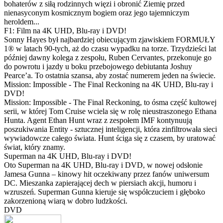
bohaterów z siłą rodzinnych więzi i obronić Ziemię przed
nienasyconym kosmicznym bogiem oraz jego tajemniczym
heroldem...
F1: Film na 4K UHD, Blu-ray i DVD!
Sonny Hayes był najbardziej obiecującym zjawiskiem FORMUŁY
1® w latach 90-tych, aż do czasu wypadku na torze. Trzydzieści lat
później dawny kolega z zespołu, Ruben Cervantes, przekonuje go
do powrotu i jazdy u boku przebojowego debiutanta Joshuy
Pearce’a. To ostatnia szansa, aby zostać numerem jeden na świecie.
Mission: Impossible - The Final Reckoning na 4K UHD, Blu-ray i
DVD!
Mission: Impossible - The Final Reckoning, to ósma część kultowej
serii, w której Tom Cruise wciela się w rolę nieustraszonego Ethana
Hunta. Agent Ethan Hunt wraz z zespołem IMF kontynuują
poszukiwania Entity - sztucznej inteligencji, która zinfiltrowała sieci
wywiadowcze całego świata. Hunt ściga się z czasem, by uratować
świat, który znamy.
Superman na 4K UHD, Blu-ray i DVD!
Oto Superman na 4K UHD, Blu-ray i DVD, w nowej odsłonie
Jamesa Gunna – kinowy hit oczekiwany przez fanów uniwersum
DC. Mieszanka zapierającej dech w piersiach akcji, humoru i
wzruszeń. Superman Gunna kieruje się współczuciem i głęboko
zakorzenioną wiarą w dobro ludzkości.
DVD