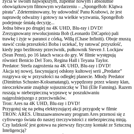
życia w swoim największym, zupełnie nowym i absolutnie
obowiązkowym filmowym wydarzeniu – „SpongeBob: Klątwa
pirata”. Zdeterminowany, by udowodnić Panu Krabowi, że jest
naprawdę odważny i gotowy na wielkie wyzwania, SpongeBob
podejmuje śmiałą decyzję...
Jedna bitwa po drugiej na 4K UHD, Blu-ray i DVD!
Zrezygnowany rewolucjonista Bob (Leonardo DiCaprio) pali
trawkę i żyje w paranoi z córką, Willą (Chase Infiniti). Oboje muszą
stawić czoła przeszłości Boba i uciekać, by ratować przyszłość,
kiedy jego bezlitosny przeciwnik, pułkownik Steven J. Lockjaw
(Sean Penn), po 16 latach wraca do gry. W filmie występują
również Benicio Del Toro, Regina Hall i Teyana Taylor.
Predator: Strefa zagrożenia na 4K UHD, Blu-ray i DVD!
Akcja tej nowej, fascynującej odsłony kultowej serii „Predator”
rozgrywa się w przyszłości na odległej planecie. Młody Predator
(Dimitrius Schuster-Koloamatangi), wypędzony przez własny klan,
nieoczekiwanie znajduje sojuszniczkę w Thii (Elle Fanning). Razem
ruszają w niebezpieczną wyprawę w poszukiwaniu
najgroźniejszego z przeciwników.
Tron: Ares na 4K UHD, Blu-ray i DVD!
Przygotuj się na pełną elektryzującej akcji przygodę w filmie
TRON: ARES. Ultrazaawansowany program Ares przenosi się z
cyfrowego świata do naszej rzeczywistości z niebezpieczną misją.
Czy ludzkość jest gotowa na pierwszy fizyczny kontakt ze Sztuczną
Inteligencją?