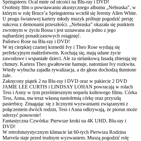
Springsteen: Ocal mnie od nicości na Blu-ray i DVD!
Osobisty film o powstawaniu akustycznego albumu „Nebraska”, w
którym w rolę Bruce’a Springsteena wcielił się Jeremy Allen White.
U progu światowej kariery młody muzyk próbuje pogodzić presję
sukcesu z demonami przeszłości. „Nebraska” okazała się punktem
zwrotnym w życiu Bossa i jest uznawana za jedno z jego
najbardziej ponadczasowych osiągnięć.
Państwo Rose na Blu-ray i DVD!
W tej cierpkiej czarnej komedii Ivy i Theo Rose wydają się
perfekcyjnym małżeństwem. Kochają się, mają udane życie
zawodowe i wspaniałe dzieci. Ale za sielankową fasadą zbierają się
chmury. Kariera Theo gwałtownie hamuje, natomiast Ivy rozkwita.
Wtedy wybucha zajadła rywalizacja, a do głosu dochodzą tłumione
żale.
Zakręcony piątek 2 na Blu-ray i DVD oraz w pakiecie 2 DVD
JAMIE LEE CURTIS i LINDSAY LOHAN powracają w rolach
Tess i Anny w tym prześmiesznym sequelu kultowego filmu. Córka
Tess, Anna, ma teraz własną nastoletnią córkę oraz przyszłą
pasierbicę. Zmagając się z licznymi wyzwaniami związanymi z
połączeniem dwóch rodzin, Tess i Anna odkrywają, że piorun może
uderzyć ponownie!
Fantastyczna Czwórka: Pierwsze kroki na 4K UHD, Blu-ray i
DVD!
W retrofuturystycznym klimacie lat 60-tych Pierwsza Rodzina
Marvela staje przed trudnym wyzwaniem. Muszą pogodzić rolę