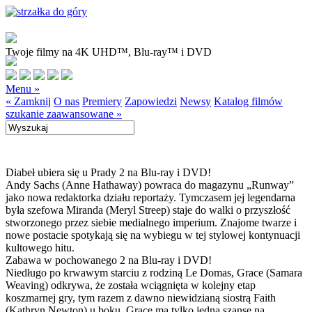
Twoje filmy na 4K UHD™, Blu-ray™ i DVD
Menu »
« Zamknij
O nas
Premiery
Zapowiedzi
Newsy
Katalog filmów
szukanie zaawansowane »
Diabeł ubiera się u Prady 2 na Blu-ray i DVD!
Andy Sachs (Anne Hathaway) powraca do magazynu „Runway”
jako nowa redaktorka działu reportaży. Tymczasem jej legendarna
była szefowa Miranda (Meryl Streep) staje do walki o przyszłość
stworzonego przez siebie medialnego imperium. Znajome twarze i
nowe postacie spotykają się na wybiegu w tej stylowej kontynuacji
kultowego hitu.
Zabawa w pochowanego 2 na Blu-ray i DVD!
Niedługo po krwawym starciu z rodziną Le Domas, Grace (Samara
Weaving) odkrywa, że została wciągnięta w kolejny etap
koszmarnej gry, tym razem z dawno niewidzianą siostrą Faith
(Kathryn Newton) u boku. Grace ma tylko jedną szansę na