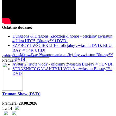
Ostatnio dodane:
Dungeons & Dragons: Złodziejski honor - oficjalny zwiastun
4 Ultra HD™, Blu-ray™ i DVD!
SZYBCY I WŚCIEKLI 10 - oficjalny zwiastun DVD, BLU-
RAY™ i 4K UHD!
Ant-Man i Osa: Kwantomania - oficjalny zwiastun Blu-ray™
zobacz więcej zwiastunów »
i DVD!
Premiery
Avatar 2: Istota wody - oficjalny zwiastun Blu-ray™ i DVD!
STRAŻNICY GALAKTYKI VOL 3 - zwiastun Blu-ray™ i
DVD
Truman Show (DVD)
Premiera:
28.08.2026
1 z 14