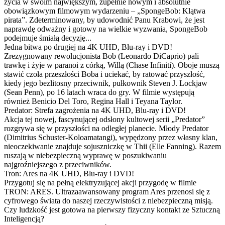
życia w swoim największym, zupełnie nowym i absolutnie
obowiązkowym filmowym wydarzeniu – „SpongeBob: Klątwa
pirata”. Zdeterminowany, by udowodnić Panu Krabowi, że jest
naprawdę odważny i gotowy na wielkie wyzwania, SpongeBob
podejmuje śmiałą decyzję...
Jedna bitwa po drugiej na 4K UHD, Blu-ray i DVD!
Zrezygnowany rewolucjonista Bob (Leonardo DiCaprio) pali
trawkę i żyje w paranoi z córką, Willą (Chase Infiniti). Oboje muszą
stawić czoła przeszłości Boba i uciekać, by ratować przyszłość,
kiedy jego bezlitosny przeciwnik, pułkownik Steven J. Lockjaw
(Sean Penn), po 16 latach wraca do gry. W filmie występują
również Benicio Del Toro, Regina Hall i Teyana Taylor.
Predator: Strefa zagrożenia na 4K UHD, Blu-ray i DVD!
Akcja tej nowej, fascynującej odsłony kultowej serii „Predator”
rozgrywa się w przyszłości na odległej planecie. Młody Predator
(Dimitrius Schuster-Koloamatangi), wypędzony przez własny klan,
nieoczekiwanie znajduje sojuszniczkę w Thii (Elle Fanning). Razem
ruszają w niebezpieczną wyprawę w poszukiwaniu
najgroźniejszego z przeciwników.
Tron: Ares na 4K UHD, Blu-ray i DVD!
Przygotuj się na pełną elektryzującej akcji przygodę w filmie
TRON: ARES. Ultrazaawansowany program Ares przenosi się z
cyfrowego świata do naszej rzeczywistości z niebezpieczną misją.
Czy ludzkość jest gotowa na pierwszy fizyczny kontakt ze Sztuczną
Inteligencją?