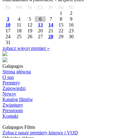
Pn
Wt
Śr
Cz
Pi
So
Ni
1
2
3
4
5
6
7
8
9
10
11
12
13
14
15
16
17
18
19
20
21
22
23
24
25
26
27
28
29
30
31
zobacz więcej premier »
Galapagos
Strona główna
O nas
Premiery
Zapowiedzi
Newsy
Katalog filmów
Zwiastuny
Pressroom
Kontakt
Galapagos Films
Zobacz nasze premiery kinowe i VOD