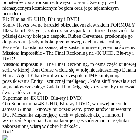
bohaterów z siłą rodzinnych więzi i obronić Ziemię przed
nienasyconym kosmicznym bogiem oraz jego tajemniczym
heroldem...
F1: Film na 4K UHD, Blu-ray i DVD!
Sonny Hayes był najbardziej obiecującym zjawiskiem FORMUŁY
1® w latach 90-tych, aż do czasu wypadku na torze. Trzydzieści lat
później dawny kolega z zespołu, Ruben Cervantes, przekonuje go
do powrotu i jazdy u boku przebojowego debiutanta Joshuy
Pearce’a. To ostatnia szansa, aby zostać numerem jeden na świecie.
Mission: Impossible - The Final Reckoning na 4K UHD, Blu-ray i
DVD!
Mission: Impossible - The Final Reckoning, to ósma część kultowej
serii, w której Tom Cruise wciela się w rolę nieustraszonego Ethana
Hunta. Agent Ethan Hunt wraz z zespołem IMF kontynuują
poszukiwania Entity - sztucznej inteligencji, która zinfiltrowała sieci
wywiadowcze całego świata. Hunt ściga się z czasem, by uratować
świat, który znamy.
Superman na 4K UHD, Blu-ray i DVD!
Oto Superman na 4K UHD, Blu-ray i DVD, w nowej odsłonie
Jamesa Gunna – kinowy hit oczekiwany przez fanów uniwersum
DC. Mieszanka zapierającej dech w piersiach akcji, humoru i
wzruszeń. Superman Gunna kieruje się współczuciem i głęboko
zakorzenioną wiarą w dobro ludzkości.
DVD