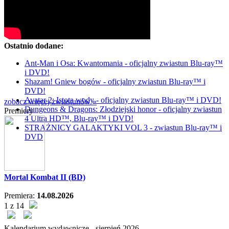
Ostatnio dodane:
Ant-Man i Osa: Kwantomania - oficjalny zwiastun Blu-ray™
i DVD!
Shazam! Gniew bogów - oficjalny zwiastun Blu-ray™ i
DVD!
Avatar 2: Istota wody - oficjalny zwiastun Blu-ray™ i DVD!
zobacz więcej zwiastunów »
Dungeons & Dragons: Złodziejski honor - oficjalny zwiastun
Premiery
4 Ultra HD™, Blu-ray™ i DVD!
STRAŻNICY GALAKTYKI VOL 3 - zwiastun Blu-ray™ i
DVD
Mortal Kombat II (BD)
Premiera:
14.08.2026
1 z 14
Kalendarium wydawnicze -
sierpień
2026