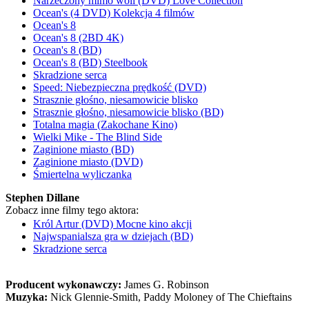
Narzeczony mimo woli (DVD) Love Collection
Ocean's (4 DVD) Kolekcja 4 filmów
Ocean's 8
Ocean's 8 (2BD 4K)
Ocean's 8 (BD)
Ocean's 8 (BD) Steelbook
Skradzione serca
Speed: Niebezpieczna prędkość (DVD)
Strasznie głośno, niesamowicie blisko
Strasznie głośno, niesamowicie blisko (BD)
Totalna magia (Zakochane Kino)
Wielki Mike - The Blind Side
Zaginione miasto (BD)
Zaginione miasto (DVD)
Śmiertelna wyliczanka
Stephen Dillane
Zobacz inne filmy tego aktora:
Król Artur (DVD) Mocne kino akcji
Najwspanialsza gra w dziejach (BD)
Skradzione serca
Producent wykonawczy:
James G. Robinson
Muzyka:
Nick Glennie-Smith, Paddy Moloney of The Chieftains