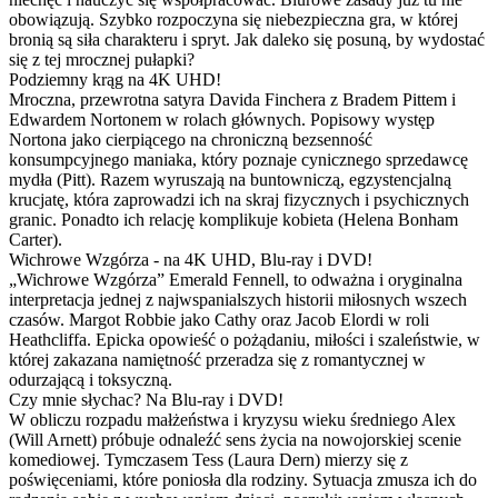
obowiązują. Szybko rozpoczyna się niebezpieczna gra, w której
bronią są siła charakteru i spryt. Jak daleko się posuną, by wydostać
się z tej mrocznej pułapki?
Podziemny krąg na 4K UHD!
Mroczna, przewrotna satyra Davida Finchera z Bradem Pittem i
Edwardem Nortonem w rolach głównych. Popisowy występ
Nortona jako cierpiącego na chroniczną bezsenność
konsumpcyjnego maniaka, który poznaje cynicznego sprzedawcę
mydła (Pitt). Razem wyruszają na buntowniczą, egzystencjalną
krucjatę, która zaprowadzi ich na skraj fizycznych i psychicznych
granic. Ponadto ich relację komplikuje kobieta (Helena Bonham
Carter).
Wichrowe Wzgórza - na 4K UHD, Blu-ray i DVD!
„Wichrowe Wzgórza” Emerald Fennell, to odważna i oryginalna
interpretacja jednej z najwspanialszych historii miłosnych wszech
czasów. Margot Robbie jako Cathy oraz Jacob Elordi w roli
Heathcliffa. Epicka opowieść o pożądaniu, miłości i szaleństwie, w
której zakazana namiętność przeradza się z romantycznej w
odurzającą i toksyczną.
Czy mnie słychac? Na Blu-ray i DVD!
W obliczu rozpadu małżeństwa i kryzysu wieku średniego Alex
(Will Arnett) próbuje odnaleźć sens życia na nowojorskiej scenie
komediowej. Tymczasem Tess (Laura Dern) mierzy się z
poświęceniami, które poniosła dla rodziny. Sytuacja zmusza ich do