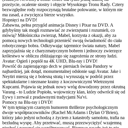
przeżycie, ocalenie siostry i objęcie Wysokiego Tronu Rady. Cztery
bezwzględne rody rozpoczynają brutalne polowanie, w którym nie
ma zasad, a zwycięzca bierze wszystko.
Hopnięci na DVD!
Zabawna, pełna przygód animacja Disney i Pixar na DVD. A
gdybyśmy tak mogli rozmawiać ze zwierzętami i rozumieli, co
mówią? Miłośniczka zwierząt, Mabel, korzysta z okazji, aby za
pomocą nowych technologii przenieść swoją świadomość do ciała
robotycznego bobra. Odkrywając tajemnice świata natury, Mabel
zaprzyjaźnia się z charyzmatycznym bobrem i jednoczy zwierzęce
królestwo w obliczu zbliżającego się zagrożenia ze strony ludzi.
Avatar: Ogień i popiół na 4K UHD, Blu-ray i DVD!
Powróć do zapierającego dech w piersiach świata Pandory w
najbardziej, jak dotąd, monumentalnej odsłonie sagi Avatar. Jake i
Neytiri mierzą się z bolesną stratą i wyruszają w podróż przez
spektakularne i nieznane krainy z koczowniczymi Wietrznymi
Kupcami. Pojawia się jednak nowy wróg dowodzony przez okrutną
Varang - to Ludzie Popiołu, wojowniczy klan, który odwrócił się od
Eywy i zerwał z pradawnymi tradycjami Na'vi.
Pomocy na Blu-ray i DVD!
W tym tętniącym czarnym humorem thrillerze psychologicznym
dwoje współpracowników (Rachel McAdams i Dylan O’Brien),
którzy jako jedyni uchodzą z życiem z katastrofy samolotu, trafia na
bezludną wyspę. Aby przetrwać, muszą przezwyciężyć wzajemną
niechęć i nauczyć się współpracować. Biurowe zasady już tu nie