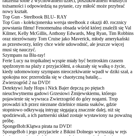
radzenia sobie z wychowaniem dzieci, poszukiwaniem własnych
tożsamości i odpowiedzią na pytanie, czy miłość może przybrać
nowy kształt.
Top Gun - Steelbook BLU- RAY
Top Gun - kolekcjonerska wersja steelbook z okazji 40. rocznicy
powstania filmu! Fenomenalna obsada wśród której znaleźli się Val
Kilmer, Kelly McGillis, Anthony Edwards, Meg Ryan, Tim Robbins
oraz niezrównany Tom Cruise jako Maverick, młody amerykański
as przestworzy, który chce wiele udowodnić, ale jeszcze więcej
musi się nauczyć.
Szympans na Blu-ray!
Ferie Lucy na tropikalnej wyspie miały być beztroskim czasem
spędzonym na plaży z przyjaciółmi, a okazały się walką o życie,
kiedy udomowiony szympans nieoczekiwanie wpadł w dziki szał, a
spokojna noc przerodziła się w chaotyczną batalię...
Zwierzogród 2 na DVD!
Detektywi Judy Hops i Nick Bajer depczą po piętach
nieuchwytnemu gadowi Grzesiowi Żmijewskiemu, którego
pojawienie się wywraca Zwierzogród do góry nogami. Trop
prowadzi ich przez nieznane dzielnice miasta ssaków, gdzie
stopniowo odkrywają intrygę sięgającą znacznie dalej, niż się
spodziewali, a ich partnerski układ zostaje wystawiony na poważną
próbę.
SpongeBob:Klątwa pirata na DVD!
SpongeBob i jego przyjaciele z Bikini Dolnego wyruszają w rejs