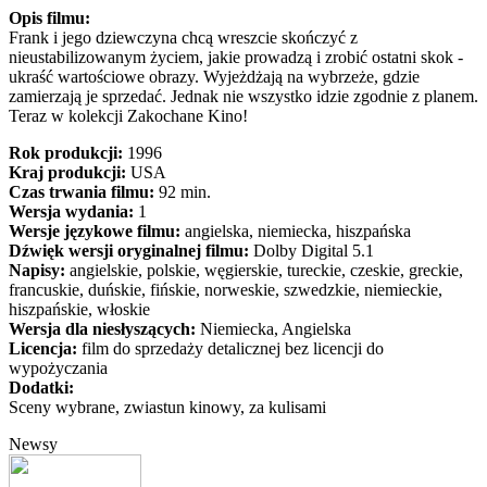
Opis filmu:
Frank i jego dziewczyna chcą wreszcie skończyć z
nieustabilizowanym życiem, jakie prowadzą i zrobić ostatni skok -
ukraść wartościowe obrazy. Wyjeżdżają na wybrzeże, gdzie
zamierzają je sprzedać. Jednak nie wszystko idzie zgodnie z planem.
Teraz w kolekcji Zakochane Kino!
Rok produkcji:
1996
Kraj produkcji:
USA
Czas trwania filmu:
92 min.
Wersja wydania:
1
Wersje językowe filmu:
angielska, niemiecka, hiszpańska
Dźwięk wersji oryginalnej filmu:
Dolby Digital 5.1
Napisy:
angielskie, polskie, węgierskie, tureckie, czeskie, greckie,
francuskie, duńskie, fińskie, norweskie, szwedzkie, niemieckie,
hiszpańskie, włoskie
Wersja dla niesłyszących:
Niemiecka, Angielska
Licencja:
film do sprzedaży detalicznej bez licencji do
wypożyczania
Dodatki:
Sceny wybrane, zwiastun kinowy, za kulisami
Newsy