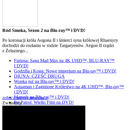
Ród Smoka, Sezon 2 na Blu-ray™ i DVD!
Po koronacji króla Aegona II i śmierci syna królowej Rhaenyry
dochodzi do rozłamu w rodzie Targaryenów. Aegon II rządzi
z Żelaznego...
Furiosa: Saga Mad Max na 4K UHD™, BLU-RAY™
I DVD!
Godzilla i Kong: Nowe imperium na Blu-ray™ i DVD!
DIUNA: CZĘŚĆ DRUGA
Wonka już na Blu-ray™ i DVD!
Aquaman i Zaginione Królestwo na 4K UHD™, Blu-ray™
i DVD!
Marvels na Blu-ray™ i DVD!
zobacz więcej newsów »
Psi Patrol: Wielki Film na DVD!
Zwiastuny