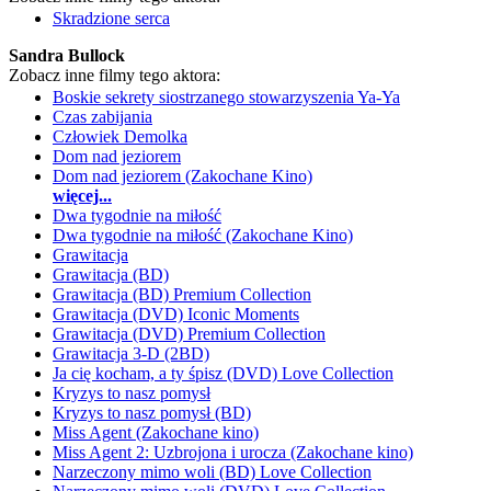
Skradzione serca
Sandra Bullock
Zobacz inne filmy tego aktora:
Boskie sekrety siostrzanego stowarzyszenia Ya-Ya
Czas zabijania
Człowiek Demolka
Dom nad jeziorem
Dom nad jeziorem (Zakochane Kino)
więcej...
Dwa tygodnie na miłość
Dwa tygodnie na miłość (Zakochane Kino)
Grawitacja
Grawitacja (BD)
Grawitacja (BD) Premium Collection
Grawitacja (DVD) Iconic Moments
Grawitacja (DVD) Premium Collection
Grawitacja 3-D (2BD)
Ja cię kocham, a ty śpisz (DVD) Love Collection
Kryzys to nasz pomysł
Kryzys to nasz pomysł (BD)
Miss Agent (Zakochane kino)
Miss Agent 2: Uzbrojona i urocza (Zakochane kino)
Narzeczony mimo woli (BD) Love Collection