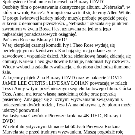
Springsteen: Ocal mnie od nicości na Blu-ray i DVD!
Osobisty film o powstawaniu akustycznego albumu „Nebraska”, w
którym w rolę Bruce’a Springsteena wcielił się Jeremy Allen White.
U progu światowej kariery młody muzyk próbuje pogodzić presję
sukcesu z demonami przeszłości. „Nebraska” okazała się punktem
zwrotnym w życiu Bossa i jest uznawana za jedno z jego
najbardziej ponadczasowych osiągnięć.
Państwo Rose na Blu-ray i DVD!
W tej cierpkiej czarnej komedii Ivy i Theo Rose wydają się
perfekcyjnym małżeństwem. Kochają się, mają udane życie
zawodowe i wspaniałe dzieci. Ale za sielankową fasadą zbierają się
chmury. Kariera Theo gwałtownie hamuje, natomiast Ivy rozkwita.
Wtedy wybucha zajadła rywalizacja, a do głosu dochodzą tłumione
żale.
Zakręcony piątek 2 na Blu-ray i DVD oraz w pakiecie 2 DVD
JAMIE LEE CURTIS i LINDSAY LOHAN powracają w rolach
Tess i Anny w tym prześmiesznym sequelu kultowego filmu. Córka
Tess, Anna, ma teraz własną nastoletnią córkę oraz przyszłą
pasierbicę. Zmagając się z licznymi wyzwaniami związanymi z
połączeniem dwóch rodzin, Tess i Anna odkrywają, że piorun może
uderzyć ponownie!
Fantastyczna Czwórka: Pierwsze kroki na 4K UHD, Blu-ray i
DVD!
W retrofuturystycznym klimacie lat 60-tych Pierwsza Rodzina
Marvela staje przed trudnym wyzwaniem. Muszą pogodzić rolę