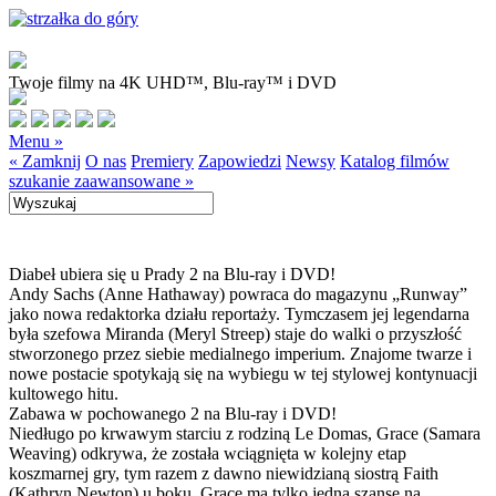
Twoje filmy na 4K UHD™, Blu-ray™ i DVD
Menu »
« Zamknij
O nas
Premiery
Zapowiedzi
Newsy
Katalog filmów
szukanie zaawansowane »
Diabeł ubiera się u Prady 2 na Blu-ray i DVD!
Andy Sachs (Anne Hathaway) powraca do magazynu „Runway”
jako nowa redaktorka działu reportaży. Tymczasem jej legendarna
była szefowa Miranda (Meryl Streep) staje do walki o przyszłość
stworzonego przez siebie medialnego imperium. Znajome twarze i
nowe postacie spotykają się na wybiegu w tej stylowej kontynuacji
kultowego hitu.
Zabawa w pochowanego 2 na Blu-ray i DVD!
Niedługo po krwawym starciu z rodziną Le Domas, Grace (Samara
Weaving) odkrywa, że została wciągnięta w kolejny etap
koszmarnej gry, tym razem z dawno niewidzianą siostrą Faith
(Kathryn Newton) u boku. Grace ma tylko jedną szansę na