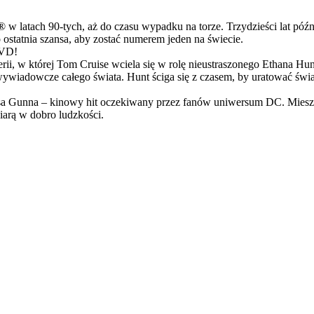
latach 90-tych, aż do czasu wypadku na torze. Trzydzieści lat późn
ostatnia szansa, aby zostać numerem jeden na świecie.
DVD!
serii, w której Tom Cruise wciela się w rolę nieustraszonego Ethana 
ci wywiadowcze całego świata. Hunt ściga się z czasem, by uratować świ
Gunna – kinowy hit oczekiwany przez fanów uniwersum DC. Mieszanka
arą w dobro ludzkości.