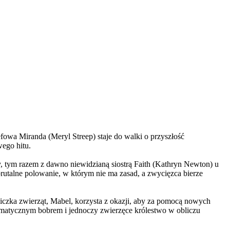
wa Miranda (Meryl Streep) staje do walki o przyszłość
wego hitu.
, tym razem z dawno niewidzianą siostrą Faith (Kathryn Newton) u
brutalne polowanie, w którym nie ma zasad, a zwycięzca bierze
czka zwierząt, Mabel, korzysta z okazji, aby za pomocą nowych
yzmatycznym bobrem i jednoczy zwierzęce królestwo w obliczu