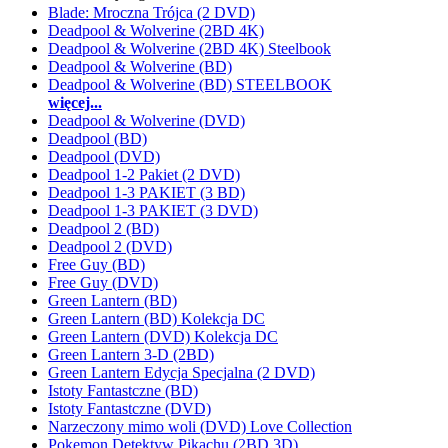
Blade: Mroczna Trójca (2 DVD)
Deadpool & Wolverine (2BD 4K)
Deadpool & Wolverine (2BD 4K) Steelbook
Deadpool & Wolverine (BD)
Deadpool & Wolverine (BD) STEELBOOK
więcej...
Deadpool & Wolverine (DVD)
Deadpool (BD)
Deadpool (DVD)
Deadpool 1-2 Pakiet (2 DVD)
Deadpool 1-3 PAKIET (3 BD)
Deadpool 1-3 PAKIET (3 DVD)
Deadpool 2 (BD)
Deadpool 2 (DVD)
Free Guy (BD)
Free Guy (DVD)
Green Lantern (BD)
Green Lantern (BD) Kolekcja DC
Green Lantern (DVD) Kolekcja DC
Green Lantern 3-D (2BD)
Green Lantern Edycja Specjalna (2 DVD)
Istoty Fantastczne (BD)
Istoty Fantastczne (DVD)
Narzeczony mimo woli (DVD) Love Collection
Pokemon Detektyw Pikachu (2BD 3D)