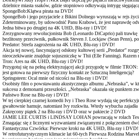
dzielnice miasta ssaków, gdzie stopniowo odkrywają intrygę sięgającą
SpongeBob:Klątwa pirata na DVD!
SpongeBob i jego przyjaciele z Bikini Dolnego wyruszają w rejs 
Zdeterminowany, by udowodnić Panu Krabowi, że jest naprawdę odw
Jedna bitwa po drugiej na 4K UHD, Blu-ray i DVD!
Zrezygnowany rewolucjonista Bob (Leonardo DiCaprio) pali trawkę i ż
bezlitosny przeciwnik, pułkownik Steven J. Lockjaw (Sean Penn), po 
Predator: Strefa zagrożenia na 4K UHD, Blu-ray i DVD!
Akcja tej nowej, fascynującej odsłony kultowej serii „Predator” roz
nieoczekiwanie znajduje sojuszniczkę w Thii (Elle Fanning). Razem
Tron: Ares na 4K UHD, Blu-ray i DVD!
Przygotuj się na pełną elektryzującej akcji przygodę w filmie TRON
jest gotowa na pierwszy fizyczny kontakt ze Sztuczną Inteligencją?
Springsteen: Ocal mnie od nicości na Blu-ray i DVD!
Osobisty film o powstawaniu akustycznego albumu „Nebraska”, w któ
sukcesu z demonami przeszłości. „Nebraska” okazała się punktem zw
Państwo Rose na Blu-ray i DVD!
W tej cierpkiej czarnej komedii Ivy i Theo Rose wydają się perfekcy
gwałtownie hamuje, natomiast Ivy rozkwita. Wtedy wybucha zajadła r
Zakręcony piątek 2 na Blu-ray i DVD oraz w pakiecie 2 DVD
JAMIE LEE CURTIS i LINDSAY LOHAN powracają w rolach Tess i Anny
Zmagając się z licznymi wyzwaniami związanymi z połączeniem dwóc
Fantastyczna Czwórka: Pierwsze kroki na 4K UHD, Blu-ray i DVD!
W retrofuturystycznym klimacie lat 60-tych Pierwsza Rodzina Marve