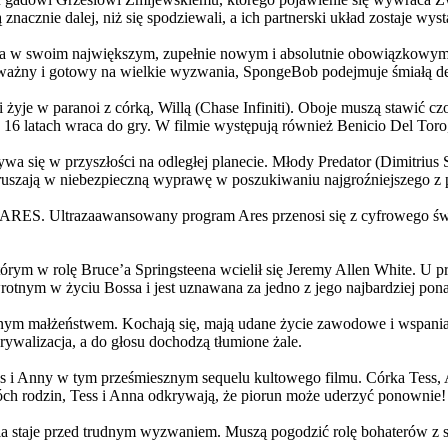
 znacznie dalej, niż się spodziewali, a ich partnerski układ zostaje w
życia w swoim największym, zupełnie nowym i absolutnie obowiązkowy
ażny i gotowy na wielkie wyzwania, SpongeBob podejmuje śmiałą dec
yje w paranoi z córką, Willą (Chase Infiniti). Oboje muszą stawić czoł
16 latach wraca do gry. W filmie występują również Benicio Del Toro,
grywa się w przyszłości na odległej planecie. Młody Predator (Dimitri
 ruszają w niebezpieczną wyprawę w poszukiwaniu najgroźniejszego z
: ARES. Ultrazaawansowany program Ares przenosi się z cyfrowego świ
rym w rolę Bruce’a Springsteena wcielił się Jeremy Allen White. U p
rotnym w życiu Bossa i jest uznawana za jedno z jego najbardziej po
jnym małżeństwem. Kochają się, mają udane życie zawodowe i wspaniałe
ywalizacja, a do głosu dochodzą tłumione żale.
 w tym prześmiesznym sequelu kultowego filmu. Córka Tess, Anna, 
h rodzin, Tess i Anna odkrywają, że piorun może uderzyć ponownie!
la staje przed trudnym wyzwaniem. Muszą pogodzić rolę bohaterów z s