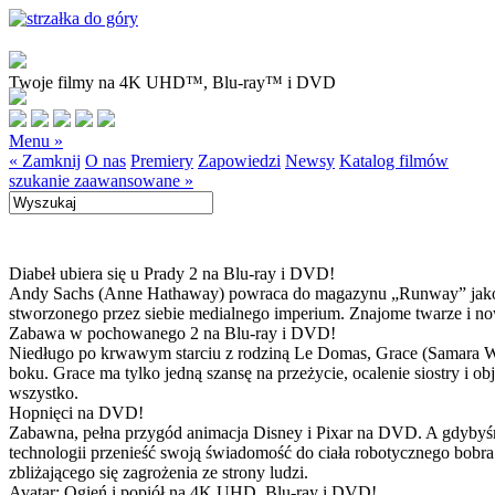
Twoje filmy na 4K UHD™, Blu-ray™ i DVD
Menu »
« Zamknij
O nas
Premiery
Zapowiedzi
Newsy
Katalog filmów
szukanie zaawansowane »
Diabeł ubiera się u Prady 2 na Blu-ray i DVD!
Andy Sachs (Anne Hathaway) powraca do magazynu „Runway” jako now
stworzonego przez siebie medialnego imperium. Znajome twarze i now
Zabawa w pochowanego 2 na Blu-ray i DVD!
Niedługo po krwawym starciu z rodziną Le Domas, Grace (Samara Wea
boku. Grace ma tylko jedną szansę na przeżycie, ocalenie siostry i
wszystko.
Hopnięci na DVD!
Zabawna, pełna przygód animacja Disney i Pixar na DVD. A gdybyśmy
technologii przenieść swoją świadomość do ciała robotycznego bobra
zbliżającego się zagrożenia ze strony ludzi.
Avatar: Ogień i popiół na 4K UHD, Blu-ray i DVD!