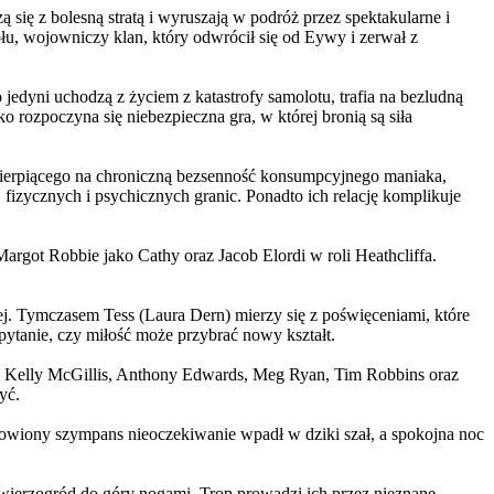
 się z bolesną stratą i wyruszają w podróż przez spektakularne i
, wojowniczy klan, który odwrócił się od Eywy i zerwał z
yni uchodzą z życiem z katastrofy samolotu, trafia na bezludną
rozpoczyna się niebezpieczna gra, w której bronią są siła
ierpiącego na chroniczną bezsenność konsumpcyjnego maniaka,
 fizycznych i psychicznych granic. Ponadto ich relację komplikuje
argot Robbie jako Cathy oraz Jacob Elordi w roli Heathcliffa.
ej. Tymczasem Tess (Laura Dern) mierzy się z poświęceniami, które
ytanie, czy miłość może przybrać nowy kształt.
er, Kelly McGillis, Anthony Edwards, Meg Ryan, Tim Robbins oraz
yć.
omowiony szympans nieoczekiwanie wpadł w dziki szał, a spokojna noc
ierzogród do góry nogami. Trop prowadzi ich przez nieznane