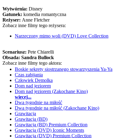
Wytwórnia:
Disney
Gatunek:
komedia romantyczna
Reżyser:
Anne Fletcher
Zobacz inne filmy tego reżysera:
Narzeczony mimo woli (DVD) Love Collection
Scenariusz:
Pete Chiarelli
Obsada:
Sandra Bullock
Zobacz inne filmy tego aktora:
Boskie sekrety siostrzanego stowarzyszenia Ya-Ya
Czas zabijania
Człowiek Demolka
Dom nad jeziorem
Dom nad jeziorem (Zakochane Kino)
więcej...
Dwa tygodnie na miłość
Dwa tygodnie na miłość (Zakochane Kino)
Grawitacja
Grawitacja (BD)
Grawitacja (BD) Premium Collection
Grawitacja (DVD) Iconic Moments
Grawitacja (DVD) Premium Collection