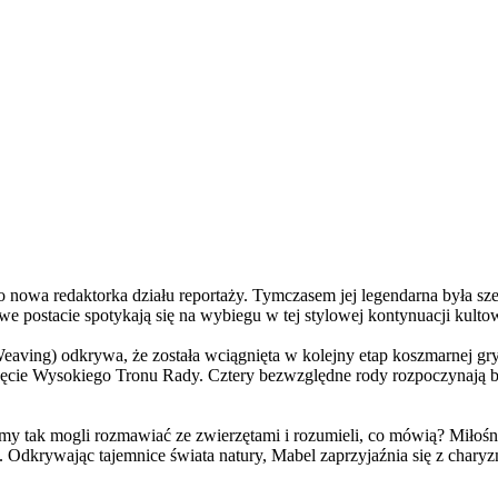
a redaktorka działu reportaży. Tymczasem jej legendarna była szefo
e postacie spotykają się na wybiegu w tej stylowej kontynuacji kulto
ving) odkrywa, że została wciągnięta w kolejny etap koszmarnej gry
 objęcie Wysokiego Tronu Rady. Cztery bezwzględne rody rozpoczynają 
 tak mogli rozmawiać ze zwierzętami i rozumieli, co mówią? Miłośni
. Odkrywając tajemnice świata natury, Mabel zaprzyjaźnia się z char