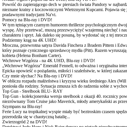
Powróć do zapierającego dech w piersiach świata Pandory w najbardzie
nieznane krainy z koczowniczymi Wietrznymi Kupcami. Pojawia się 
pradawnymi tradycjami Na'vi.
Pomocy na Blu-ray i DVD!
W tym tętniącym czarnym humorem thrillerze psychologicznym dwoje
wyspę. Aby przetrwać, muszą przezwyciężyć wzajemną niechęć i naucz
charakteru i spryt. Jak daleko się posuną, by wydostać się z tej mrocz
Podziemny krąg na 4K UHD!
Mroczna, przewrotna satyra Davida Finchera z Bradem Pittem i Ed
który poznaje cynicznego sprzedawcę mydła (Pitt). Razem wyruszają n
kobieta (Helena Bonham Carter).
Wichrowe Wzgórza - na 4K UHD, Blu-ray i DVD!
„Wichrowe Wzgórza” Emerald Fennell, to odważna i oryginalna interpr
Epicka opowieść o pożądaniu, miłości i szaleństwie, w której zakaza
Czy mnie słychac? Na Blu-ray i DVD!
W obliczu rozpadu małżeństwa i kryzysu wieku średniego Alex (Will 
poniosła dla rodziny. Sytuacja zmusza ich do radzenia sobie z wych
Top Gun - Steelbook BLU- RAY
Top Gun - kolekcjonerska wersja steelbook z okazji 40. rocznicy po
niezrównany Tom Cruise jako Maverick, młody amerykański as przestw
Szympans na Blu-ray!
Ferie Lucy na tropikalnej wyspie miały być beztroskim czasem spędz
przerodziła się w chaotyczną batalię...
Zwierzogród 2 na DVD!
Detektywi Judy Hops i Nick Bajer depczą po piętach nieuchwytnemu