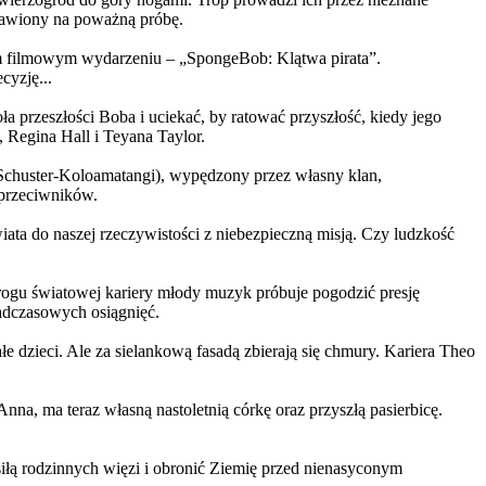
ystawiony na poważną próbę.
m filmowym wydarzeniu – „SpongeBob: Klątwa pirata”.
yzję...
a przeszłości Boba i uciekać, by ratować przyszłość, kiedy jego
 Regina Hall i Teyana Taylor.
us Schuster-Koloamatangi), wypędzony przez własny klan,
 przeciwników.
ata do naszej rzeczywistości z niebezpieczną misją. Czy ludzkość
rogu światowej kariery młody muzyk próbuje pogodzić presję
nadczasowych osiągnięć.
 dzieci. Ale za sielankową fasadą zbierają się chmury. Kariera Theo
ma teraz własną nastoletnią córkę oraz przyszłą pasierbicę.
iłą rodzinnych więzi i obronić Ziemię przed nienasyconym