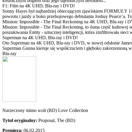
kosmicznym bogiem oraz jego tajemniczym heroldem...
F1: Film na 4K UHD, Blu-ray i DVD!
Sonny Hayes był najbardziej obiecującym zjawiskiem FORMUŁY 1® w 
powrotu i jazdy u boku przebojowego debiutanta Joshuy Pearce’a. To 
Mission: Impossible - The Final Reckoning na 4K UHD, Blu-ray i 
Mission: Impossible - The Final Reckoning, to ósma część kultowej 
poszukiwania Entity - sztucznej inteligencji, która zinfiltrowała sie
Superman na 4K UHD, Blu-ray i DVD!
Oto Superman na 4K UHD, Blu-ray i DVD, w nowej odsłonie Jamesa 
Superman Gunna kieruje się współczuciem i głęboko zakorzenioną wi
Blu-ray
Narzeczony mimo woli (BD) Love Collection
Tytuł oryginalny:
Proposal, The (BD)
Premiera:
06.02.2015