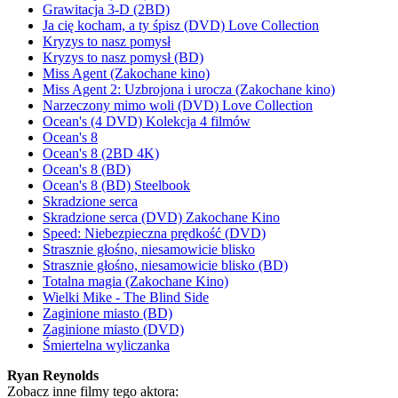
Grawitacja 3-D (2BD)
Ja cię kocham, a ty śpisz (DVD) Love Collection
Kryzys to nasz pomysł
Kryzys to nasz pomysł (BD)
Miss Agent (Zakochane kino)
Miss Agent 2: Uzbrojona i urocza (Zakochane kino)
Narzeczony mimo woli (DVD) Love Collection
Ocean's (4 DVD) Kolekcja 4 filmów
Ocean's 8
Ocean's 8 (2BD 4K)
Ocean's 8 (BD)
Ocean's 8 (BD) Steelbook
Skradzione serca
Skradzione serca (DVD) Zakochane Kino
Speed: Niebezpieczna prędkość (DVD)
Strasznie głośno, niesamowicie blisko
Strasznie głośno, niesamowicie blisko (BD)
Totalna magia (Zakochane Kino)
Wielki Mike - The Blind Side
Zaginione miasto (BD)
Zaginione miasto (DVD)
Śmiertelna wyliczanka
Ryan Reynolds
Zobacz inne filmy tego aktora: