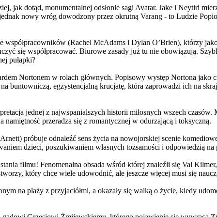
j, jak dotąd, monumentalnej odsłonie sagi Avatar. Jake i Neytiri mierzą
jednak nowy wróg dowodzony przez okrutną Varang - to Ludzie Popiołu
 współpracowników (Rachel McAdams i Dylan O’Brien), którzy jako jed
yć się współpracować. Biurowe zasady już tu nie obowiązują. Szybko 
nej pułapki?
wardem Nortonem w rolach głównych. Popisowy występ Nortona jako c
a buntowniczą, egzystencjalną krucjatę, która zaprowadzi ich na skraj
etacja jednej z najwspanialszych historii miłosnych wszech czasów. M
na namiętność przeradza się z romantycznej w odurzającą i toksyczną.
Arnett) próbuje odnaleźć sens życia na nowojorskiej scenie komediow
owaniem dzieci, poszukiwaniem własnych tożsamości i odpowiedzią na p
wstania filmu! Fenomenalna obsada wśród której znaleźli się Val Kilm
orzy, który chce wiele udowodnić, ale jeszcze więcej musi się naucz
onym na plaży z przyjaciółmi, a okazały się walką o życie, kiedy ud
 gadowi Grzesiowi Żmijewskiemu, którego pojawienie się wywraca Zw