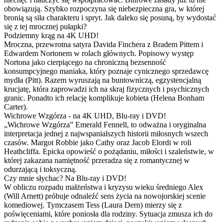
obowiązują. Szybko rozpoczyna się niebezpieczna gra, w której
bronią są siła charakteru i spryt. Jak daleko się posuną, by wydostać
się z tej mrocznej pułapki?
Podziemny krąg na 4K UHD!
Mroczna, przewrotna satyra Davida Finchera z Bradem Pittem i
Edwardem Nortonem w rolach głównych. Popisowy występ
Nortona jako cierpiącego na chroniczną bezsenność
konsumpcyjnego maniaka, który poznaje cynicznego sprzedawcę
mydła (Pitt). Razem wyruszają na buntowniczą, egzystencjalną
krucjatę, która zaprowadzi ich na skraj fizycznych i psychicznych
granic. Ponadto ich relację komplikuje kobieta (Helena Bonham
Carter).
Wichrowe Wzgórza - na 4K UHD, Blu-ray i DVD!
„Wichrowe Wzgórza” Emerald Fennell, to odważna i oryginalna
interpretacja jednej z najwspanialszych historii miłosnych wszech
czasów. Margot Robbie jako Cathy oraz Jacob Elordi w roli
Heathcliffa. Epicka opowieść o pożądaniu, miłości i szaleństwie, w
której zakazana namiętność przeradza się z romantycznej w
odurzającą i toksyczną.
Czy mnie słychac? Na Blu-ray i DVD!
W obliczu rozpadu małżeństwa i kryzysu wieku średniego Alex
(Will Arnett) próbuje odnaleźć sens życia na nowojorskiej scenie
komediowej. Tymczasem Tess (Laura Dern) mierzy się z
poświęceniami, które poniosła dla rodziny. Sytuacja zmusza ich do