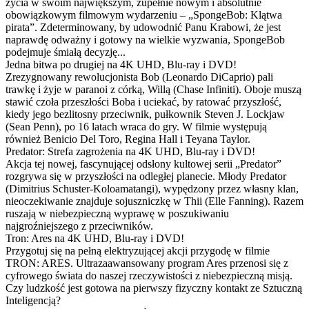
życia w swoim największym, zupełnie nowym i absolutnie
obowiązkowym filmowym wydarzeniu – „SpongeBob: Klątwa
pirata”. Zdeterminowany, by udowodnić Panu Krabowi, że jest
naprawdę odważny i gotowy na wielkie wyzwania, SpongeBob
podejmuje śmiałą decyzję...
Jedna bitwa po drugiej na 4K UHD, Blu-ray i DVD!
Zrezygnowany rewolucjonista Bob (Leonardo DiCaprio) pali
trawkę i żyje w paranoi z córką, Willą (Chase Infiniti). Oboje muszą
stawić czoła przeszłości Boba i uciekać, by ratować przyszłość,
kiedy jego bezlitosny przeciwnik, pułkownik Steven J. Lockjaw
(Sean Penn), po 16 latach wraca do gry. W filmie występują
również Benicio Del Toro, Regina Hall i Teyana Taylor.
Predator: Strefa zagrożenia na 4K UHD, Blu-ray i DVD!
Akcja tej nowej, fascynującej odsłony kultowej serii „Predator”
rozgrywa się w przyszłości na odległej planecie. Młody Predator
(Dimitrius Schuster-Koloamatangi), wypędzony przez własny klan,
nieoczekiwanie znajduje sojuszniczkę w Thii (Elle Fanning). Razem
ruszają w niebezpieczną wyprawę w poszukiwaniu
najgroźniejszego z przeciwników.
Tron: Ares na 4K UHD, Blu-ray i DVD!
Przygotuj się na pełną elektryzującej akcji przygodę w filmie
TRON: ARES. Ultrazaawansowany program Ares przenosi się z
cyfrowego świata do naszej rzeczywistości z niebezpieczną misją.
Czy ludzkość jest gotowa na pierwszy fizyczny kontakt ze Sztuczną
Inteligencją?