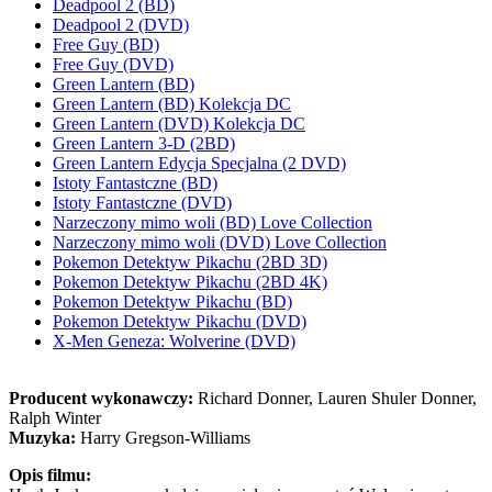
Deadpool 2 (BD)
Deadpool 2 (DVD)
Free Guy (BD)
Free Guy (DVD)
Green Lantern (BD)
Green Lantern (BD) Kolekcja DC
Green Lantern (DVD) Kolekcja DC
Green Lantern 3-D (2BD)
Green Lantern Edycja Specjalna (2 DVD)
Istoty Fantastczne (BD)
Istoty Fantastczne (DVD)
Narzeczony mimo woli (BD) Love Collection
Narzeczony mimo woli (DVD) Love Collection
Pokemon Detektyw Pikachu (2BD 3D)
Pokemon Detektyw Pikachu (2BD 4K)
Pokemon Detektyw Pikachu (BD)
Pokemon Detektyw Pikachu (DVD)
X-Men Geneza: Wolverine (DVD)
Producent wykonawczy:
Richard Donner, Lauren Shuler Donner,
Ralph Winter
Muzyka:
Harry Gregson-Williams
Opis filmu: