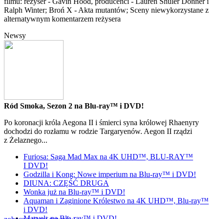
filmu: reżyser - Gavin Hood, producenci - Lauren Shuler Donner i
Ralph Winter; Broń X - Akta mutantów; Sceny niewykorzystane z
alternatywnym komentarzem reżysera
Newsy
Ród Smoka, Sezon 2 na Blu-ray™ i DVD!
Po koronacji króla Aegona II i śmierci syna królowej Rhaenyry
dochodzi do rozłamu w rodzie Targaryenów. Aegon II rządzi
z Żelaznego...
Furiosa: Saga Mad Max na 4K UHD™, BLU-RAY™
I DVD!
Godzilla i Kong: Nowe imperium na Blu-ray™ i DVD!
DIUNA: CZĘŚĆ DRUGA
Wonka już na Blu-ray™ i DVD!
Aquaman i Zaginione Królestwo na 4K UHD™, Blu-ray™
i DVD!
Marvels na Blu-ray™ i DVD!