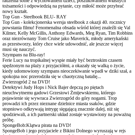
radzenia sobie z wychowaniem dzieci, poszukiwaniem własnych
tożsamości i odpowiedzią na pytanie, czy miłość może przybrać
nowy kształt.
Top Gun - Steelbook BLU- RAY
Top Gun - kolekcjonerska wersja steelbook z okazji 40. rocznicy
powstania filmu! Fenomenalna obsada wśród której znaleźli się Val
Kilmer, Kelly McGillis, Anthony Edwards, Meg Ryan, Tim Robbins
oraz niezrównany Tom Cruise jako Maverick, młody amerykański
as przestworzy, który chce wiele udowodnić, ale jeszcze więcej
musi się nauczyć.
Szympans na Blu-ray!
Ferie Lucy na tropikalnej wyspie miały być beztroskim czasem
spędzonym na plaży z przyjaciółmi, a okazały się walką o życie,
kiedy udomowiony szympans nieoczekiwanie wpadł w dziki szał, a
spokojna noc przerodziła się w chaotyczną batalię...
Zwierzogród 2 na DVD!
Detektywi Judy Hops i Nick Bajer depczą po piętach
nieuchwytnemu gadowi Grzesiowi Żmijewskiemu, którego
pojawienie się wywraca Zwierzogród do góry nogami. Trop
prowadzi ich przez nieznane dzielnice miasta ssaków, gdzie
stopniowo odkrywają intrygę sięgającą znacznie dalej, niż się
spodziewali, a ich partnerski układ zostaje wystawiony na poważną
próbę.
SpongeBob:Klątwa pirata na DVD!
SpongeBob i jego przyjaciele z Bikini Dolnego wyruszają w rejs