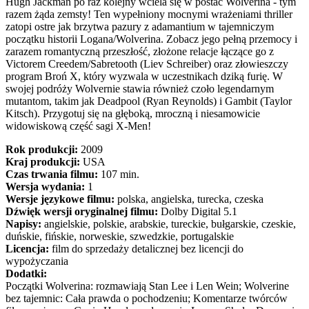
Hugh Jackman po raz kolejny wciela się w postać Wolverina - tym
razem żąda zemsty! Ten wypełniony mocnymi wrażeniami thriller
zatopi ostre jak brzytwa pazury z adamantium w tajemniczym
początku historii Logana/Wolverina. Zobacz jego pełną przemocy i
zarazem romantyczną przeszłość, złożone relacje łączące go z
Victorem Creedem/Sabretooth (Liev Schreiber) oraz złowieszczy
program Broń X, który wyzwala w uczestnikach dziką furię. W
swojej podróży Wolvernie stawia również czoło legendarnym
mutantom, takim jak Deadpool (Ryan Reynolds) i Gambit (Taylor
Kitsch). Przygotuj się na głęboką, mroczną i niesamowicie
widowiskową część sagi X-Men!
Rok produkcji:
2009
Kraj produkcji:
USA
Czas trwania filmu:
107 min.
Wersja wydania:
1
Wersje językowe filmu:
polska, angielska, turecka, czeska
Dźwięk wersji oryginalnej filmu:
Dolby Digital 5.1
Napisy:
angielskie, polskie, arabskie, tureckie, bułgarskie, czeskie,
duńskie, fińskie, norweskie, szwedzkie, portugalskie
Licencja:
film do sprzedaży detalicznej bez licencji do
wypożyczania
Dodatki:
Początki Wolverina: rozmawiają Stan Lee i Len Wein; Wolverine
bez tajemnic: Cała prawda o pochodzeniu; Komentarze twórców