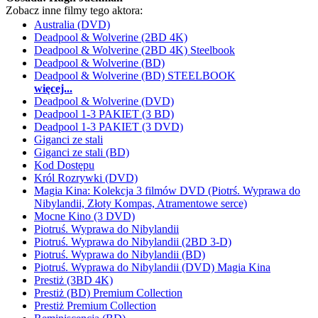
Zobacz inne filmy tego aktora:
Australia (DVD)
Deadpool & Wolverine (2BD 4K)
Deadpool & Wolverine (2BD 4K) Steelbook
Deadpool & Wolverine (BD)
Deadpool & Wolverine (BD) STEELBOOK
więcej...
Deadpool & Wolverine (DVD)
Deadpool 1-3 PAKIET (3 BD)
Deadpool 1-3 PAKIET (3 DVD)
Giganci ze stali
Giganci ze stali (BD)
Kod Dostępu
Król Rozrywki (DVD)
Magia Kina: Kolekcja 3 filmów DVD (Piotrś. Wyprawa do
Nibylandii, Złoty Kompas, Atramentowe serce)
Mocne Kino (3 DVD)
Piotruś. Wyprawa do Nibylandii
Piotruś. Wyprawa do Nibylandii (2BD 3-D)
Piotruś. Wyprawa do Nibylandii (BD)
Piotruś. Wyprawa do Nibylandii (DVD) Magia Kina
Prestiż (3BD 4K)
Prestiż (BD) Premium Collection
Prestiż Premium Collection