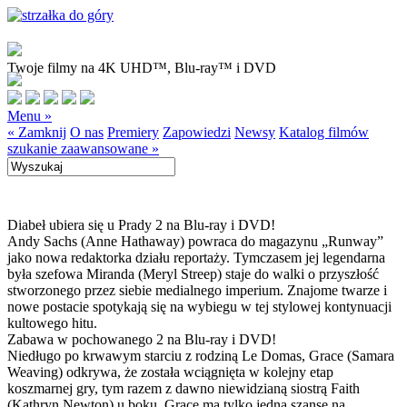
Twoje filmy na 4K UHD™, Blu-ray™ i DVD
Menu »
« Zamknij
O nas
Premiery
Zapowiedzi
Newsy
Katalog filmów
szukanie zaawansowane »
Diabeł ubiera się u Prady 2 na Blu-ray i DVD!
Andy Sachs (Anne Hathaway) powraca do magazynu „Runway”
jako nowa redaktorka działu reportaży. Tymczasem jej legendarna
była szefowa Miranda (Meryl Streep) staje do walki o przyszłość
stworzonego przez siebie medialnego imperium. Znajome twarze i
nowe postacie spotykają się na wybiegu w tej stylowej kontynuacji
kultowego hitu.
Zabawa w pochowanego 2 na Blu-ray i DVD!
Niedługo po krwawym starciu z rodziną Le Domas, Grace (Samara
Weaving) odkrywa, że została wciągnięta w kolejny etap
koszmarnej gry, tym razem z dawno niewidzianą siostrą Faith
(Kathryn Newton) u boku. Grace ma tylko jedną szansę na