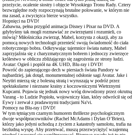
przeżycie, ocalenie siostry i objęcie Wysokiego Tronu Rady. Cztery
bezwzględne rody rozpoczynają brutalne polowanie, w którym nie
ma zasad, a zwycięzca bierze wszystko.
Hopnięci na DVD!
Zabawna, pełna przygód animacja Disney i Pixar na DVD. A
gdybyśmy tak mogli rozmawiać ze zwierzętami i rozumieli, co
mówią? Miłośniczka zwierząt, Mabel, korzysta z okazji, aby za
pomocą nowych technologii przenieść swoją świadomość do ciała
robotycznego bobra. Odkrywając tajemnice świata natury, Mabel
zaprzyjaźnia się z charyzmatycznym bobrem i jednoczy zwierzęce
królestwo w obliczu zbliżającego się zagrożenia ze strony ludzi.
Avatar: Ogień i popiół na 4K UHD, Blu-ray i DVD!
Powróć do zapierającego dech w piersiach świata Pandory w
najbardziej, jak dotąd, monumentalnej odsłonie sagi Avatar. Jake i
Neytiri mierzą się z bolesną stratą i wyruszają w podróż przez
spektakularne i nieznane krainy z koczowniczymi Wietrznymi
Kupcami. Pojawia się jednak nowy wróg dowodzony przez okrutną
Varang - to Ludzie Popiołu, wojowniczy klan, który odwrócił się od
Eywy i zerwał z pradawnymi tradycjami Na'vi.
Pomocy na Blu-ray i DVD!
W tym tętniącym czarnym humorem thrillerze psychologicznym
dwoje współpracowników (Rachel McAdams i Dylan O’Brien),
którzy jako jedyni uchodzą z życiem z katastrofy samolotu, trafia na
bezludną wyspę. Aby przetrwać, muszą przezwyciężyć wzajemną
niechęć i nauczyć się współpracować. Biurowe zasady już tu nie