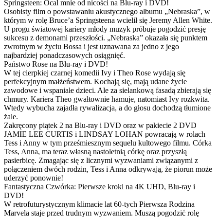
Springsteen: Ocal mnie od nicości na Blu-ray i DVD!
Osobisty film o powstawaniu akustycznego albumu „Nebraska”, w
którym w rolę Bruce’a Springsteena wcielił się Jeremy Allen White.
U progu światowej kariery młody muzyk próbuje pogodzić presję
sukcesu z demonami przeszłości. „Nebraska” okazała się punktem
zwrotnym w życiu Bossa i jest uznawana za jedno z jego
najbardziej ponadczasowych osiągnięć.
Państwo Rose na Blu-ray i DVD!
W tej cierpkiej czarnej komedii Ivy i Theo Rose wydają się
perfekcyjnym małżeństwem. Kochają się, mają udane życie
zawodowe i wspaniałe dzieci. Ale za sielankową fasadą zbierają się
chmury. Kariera Theo gwałtownie hamuje, natomiast Ivy rozkwita.
Wtedy wybucha zajadła rywalizacja, a do głosu dochodzą tłumione
żale.
Zakręcony piątek 2 na Blu-ray i DVD oraz w pakiecie 2 DVD
JAMIE LEE CURTIS i LINDSAY LOHAN powracają w rolach
Tess i Anny w tym prześmiesznym sequelu kultowego filmu. Córka
Tess, Anna, ma teraz własną nastoletnią córkę oraz przyszłą
pasierbicę. Zmagając się z licznymi wyzwaniami związanymi z
połączeniem dwóch rodzin, Tess i Anna odkrywają, że piorun może
uderzyć ponownie!
Fantastyczna Czwórka: Pierwsze kroki na 4K UHD, Blu-ray i
DVD!
W retrofuturystycznym klimacie lat 60-tych Pierwsza Rodzina
Marvela staje przed trudnym wyzwaniem. Muszą pogodzić rolę