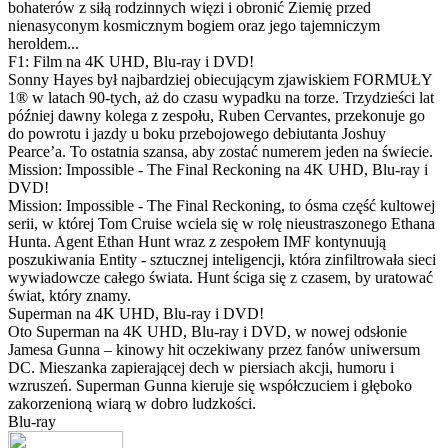
bohaterów z siłą rodzinnych więzi i obronić Ziemię przed
nienasyconym kosmicznym bogiem oraz jego tajemniczym
heroldem...
F1: Film na 4K UHD, Blu-ray i DVD!
Sonny Hayes był najbardziej obiecującym zjawiskiem FORMUŁY
1® w latach 90-tych, aż do czasu wypadku na torze. Trzydzieści lat
później dawny kolega z zespołu, Ruben Cervantes, przekonuje go
do powrotu i jazdy u boku przebojowego debiutanta Joshuy
Pearce’a. To ostatnia szansa, aby zostać numerem jeden na świecie.
Mission: Impossible - The Final Reckoning na 4K UHD, Blu-ray i
DVD!
Mission: Impossible - The Final Reckoning, to ósma część kultowej
serii, w której Tom Cruise wciela się w rolę nieustraszonego Ethana
Hunta. Agent Ethan Hunt wraz z zespołem IMF kontynuują
poszukiwania Entity - sztucznej inteligencji, która zinfiltrowała sieci
wywiadowcze całego świata. Hunt ściga się z czasem, by uratować
świat, który znamy.
Superman na 4K UHD, Blu-ray i DVD!
Oto Superman na 4K UHD, Blu-ray i DVD, w nowej odsłonie
Jamesa Gunna – kinowy hit oczekiwany przez fanów uniwersum
DC. Mieszanka zapierającej dech w piersiach akcji, humoru i
wzruszeń. Superman Gunna kieruje się współczuciem i głęboko
zakorzenioną wiarą w dobro ludzkości.
Blu-ray