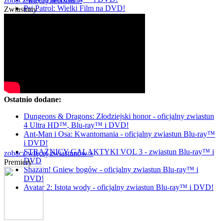
zobacz więcej newsów »
Psi Patrol: Wielki Film na DVD!
Zwiastuny
Ostatnio dodane:
Dungeons & Dragons: Złodziejski honor - oficjalny zwiastun
4 Ultra HD™, Blu-ray™ i DVD!
Ant-Man i Osa: Kwantomania - oficjalny zwiastun Blu-ray™
i DVD!
STRAŻNICY GALAKTYKI VOL 3 - zwiastun Blu-ray™ i
zobacz więcej zwiastunów »
DVD
Premiery
Shazam! Gniew bogów - oficjalny zwiastun Blu-ray™ i
DVD!
Avatar 2: Istota wody - oficjalny zwiastun Blu-ray™ i DVD!