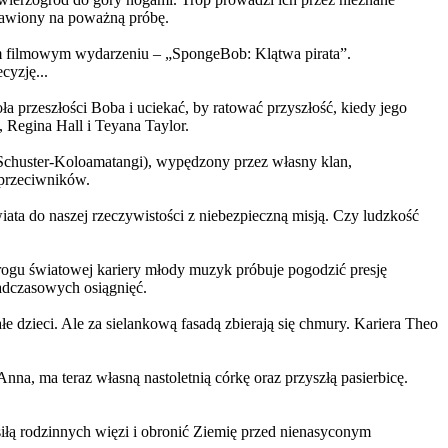
ystawiony na poważną próbę.
m filmowym wydarzeniu – „SpongeBob: Klątwa pirata”.
yzję...
a przeszłości Boba i uciekać, by ratować przyszłość, kiedy jego
 Regina Hall i Teyana Taylor.
us Schuster-Koloamatangi), wypędzony przez własny klan,
 przeciwników.
ata do naszej rzeczywistości z niebezpieczną misją. Czy ludzkość
rogu światowej kariery młody muzyk próbuje pogodzić presję
nadczasowych osiągnięć.
 dzieci. Ale za sielankową fasadą zbierają się chmury. Kariera Theo
ma teraz własną nastoletnią córkę oraz przyszłą pasierbicę.
iłą rodzinnych więzi i obronić Ziemię przed nienasyconym