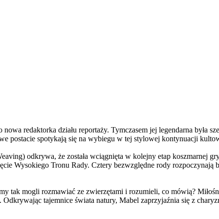
a redaktorka działu reportaży. Tymczasem jej legendarna była szefo
e postacie spotykają się na wybiegu w tej stylowej kontynuacji kulto
ving) odkrywa, że została wciągnięta w kolejny etap koszmarnej gry
 objęcie Wysokiego Tronu Rady. Cztery bezwzględne rody rozpoczynają 
 tak mogli rozmawiać ze zwierzętami i rozumieli, co mówią? Miłośni
. Odkrywając tajemnice świata natury, Mabel zaprzyjaźnia się z char