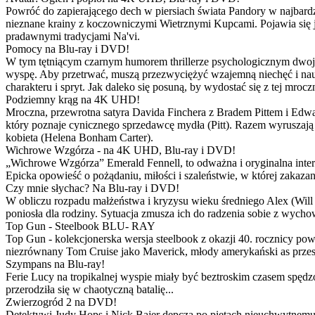
Powróć do zapierającego dech w piersiach świata Pandory w najbardzie
nieznane krainy z koczowniczymi Wietrznymi Kupcami. Pojawia się 
pradawnymi tradycjami Na'vi.
Pomocy na Blu-ray i DVD!
W tym tętniącym czarnym humorem thrillerze psychologicznym dwoje
wyspę. Aby przetrwać, muszą przezwyciężyć wzajemną niechęć i naucz
charakteru i spryt. Jak daleko się posuną, by wydostać się z tej mrocz
Podziemny krąg na 4K UHD!
Mroczna, przewrotna satyra Davida Finchera z Bradem Pittem i Ed
który poznaje cynicznego sprzedawcę mydła (Pitt). Razem wyruszają n
kobieta (Helena Bonham Carter).
Wichrowe Wzgórza - na 4K UHD, Blu-ray i DVD!
„Wichrowe Wzgórza” Emerald Fennell, to odważna i oryginalna interpr
Epicka opowieść o pożądaniu, miłości i szaleństwie, w której zakaza
Czy mnie słychac? Na Blu-ray i DVD!
W obliczu rozpadu małżeństwa i kryzysu wieku średniego Alex (Will 
poniosła dla rodziny. Sytuacja zmusza ich do radzenia sobie z wych
Top Gun - Steelbook BLU- RAY
Top Gun - kolekcjonerska wersja steelbook z okazji 40. rocznicy po
niezrównany Tom Cruise jako Maverick, młody amerykański as przestw
Szympans na Blu-ray!
Ferie Lucy na tropikalnej wyspie miały być beztroskim czasem spędz
przerodziła się w chaotyczną batalię...
Zwierzogród 2 na DVD!
Detektywi Judy Hops i Nick Bajer depczą po piętach nieuchwytnemu