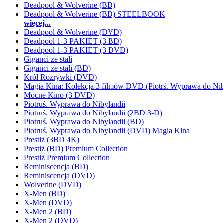
Deadpool & Wolverine (BD)
Deadpool & Wolverine (BD) STEELBOOK
więcej...
Deadpool & Wolverine (DVD)
Deadpool 1-3 PAKIET (3 BD)
Deadpool 1-3 PAKIET (3 DVD)
Giganci ze stali
Giganci ze stali (BD)
Król Rozrywki (DVD)
Magia Kina: Kolekcja 3 filmów DVD (Piotrś. Wyprawa do Nib
Mocne Kino (3 DVD)
Piotruś. Wyprawa do Nibylandii
Piotruś. Wyprawa do Nibylandii (2BD 3-D)
Piotruś. Wyprawa do Nibylandii (BD)
Piotruś. Wyprawa do Nibylandii (DVD) Magia Kina
Prestiż (3BD 4K)
Prestiż (BD) Premium Collection
Prestiż Premium Collection
Reminiscencja (BD)
Reminiscencja (DVD)
Wolverine (DVD)
X-Men (BD)
X-Men (DVD)
X-Men 2 (BD)
X-Men 2 (DVD)