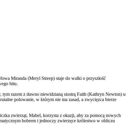
wa Miranda (Meryl Streep) staje do walki o przyszłość
wego hitu.
, tym razem z dawno niewidzianą siostrą Faith (Kathryn Newton) u
brutalne polowanie, w którym nie ma zasad, a zwycięzca bierze
czka zwierząt, Mabel, korzysta z okazji, aby za pomocą nowych
yzmatycznym bobrem i jednoczy zwierzęce królestwo w obliczu