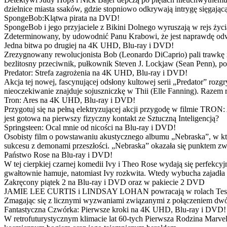
dzielnice miasta ssaków, gdzie stopniowo odkrywają intrygę sięgającą
SpongeBob:Klątwa pirata na DVD!
SpongeBob i jego przyjaciele z Bikini Dolnego wyruszają w rejs 
Zdeterminowany, by udowodnić Panu Krabowi, że jest naprawdę odw
Jedna bitwa po drugiej na 4K UHD, Blu-ray i DVD!
Zrezygnowany rewolucjonista Bob (Leonardo DiCaprio) pali trawkę i ż
bezlitosny przeciwnik, pułkownik Steven J. Lockjaw (Sean Penn), po 
Predator: Strefa zagrożenia na 4K UHD, Blu-ray i DVD!
Akcja tej nowej, fascynującej odsłony kultowej serii „Predator” roz
nieoczekiwanie znajduje sojuszniczkę w Thii (Elle Fanning). Razem
Tron: Ares na 4K UHD, Blu-ray i DVD!
Przygotuj się na pełną elektryzującej akcji przygodę w filmie TRON
jest gotowa na pierwszy fizyczny kontakt ze Sztuczną Inteligencją?
Springsteen: Ocal mnie od nicości na Blu-ray i DVD!
Osobisty film o powstawaniu akustycznego albumu „Nebraska”, w któ
sukcesu z demonami przeszłości. „Nebraska” okazała się punktem zw
Państwo Rose na Blu-ray i DVD!
W tej cierpkiej czarnej komedii Ivy i Theo Rose wydają się perfekcy
gwałtownie hamuje, natomiast Ivy rozkwita. Wtedy wybucha zajadła r
Zakręcony piątek 2 na Blu-ray i DVD oraz w pakiecie 2 DVD
JAMIE LEE CURTIS i LINDSAY LOHAN powracają w rolach Tess i Anny
Zmagając się z licznymi wyzwaniami związanymi z połączeniem dwóc
Fantastyczna Czwórka: Pierwsze kroki na 4K UHD, Blu-ray i DVD!
W retrofuturystycznym klimacie lat 60-tych Pierwsza Rodzina Marve