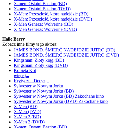
X-men: Ostatni Bastion (BD)
X-men: Ostatni Bastion (DVD)
X-Men: Przeszłość, która nadejdzie (BD)
X-Men: Przeszłość, która nadejdzie (DVD)
X-Men Geneza: Wolverine (BD)
X-Men Geneza: Wolverine (DVD)
Halle Berry
Zobacz inne filmy tego aktora:
JAMES BOND. ŚMIERĆ NADEJDZIE JUTRO (BD)
JAMES BOND. ŚMIERĆ NADEJDZIE JUTRO (DVD)
Kingsman: Złoty krąg (BD)
Kingsman: Złoty krąg (DVD)
Kobieta Kot
więcej...
Krytyczna Decyzja
Sylwester w Nowym Jorku
Sylwester w Nowym Jorku (BD)
Sylwester w Nowym Jorku (BD) Zakochane kino
Sylwester w Nowym Jorku (DVD) Zakochane kino
X-Men (BD)
X-Men (DVD)
X-Men 2 (BD)
X-Men 2 (DVD)
X-men: Ostatni Bastion (BD)