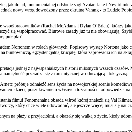
j, jak dotąd, monumentalnej odsłonie sagi Avatar. Jake i Neytiri mierzą
jednak nowy wróg dowodzony przez okrutną Varang - to Ludzie Popiołu
 współpracowników (Rachel McAdams i Dylan O’Brien), którzy jako jed
yć się współpracować. Biurowe zasady już tu nie obowiązują. Szybko 
nej pułapki?
wardem Nortonem w rolach głównych. Popisowy występ Nortona jako c
a buntowniczą, egzystencjalną krucjatę, która zaprowadzi ich na skraj
etacja jednej z najwspanialszych historii miłosnych wszech czasów. M
na namiętność przeradza się z romantycznej w odurzającą i toksyczną.
Arnett) próbuje odnaleźć sens życia na nowojorskiej scenie komediow
owaniem dzieci, poszukiwaniem własnych tożsamości i odpowiedzią na p
wstania filmu! Fenomenalna obsada wśród której znaleźli się Val Kilm
orzy, który chce wiele udowodnić, ale jeszcze więcej musi się naucz
onym na plaży z przyjaciółmi, a okazały się walką o życie, kiedy ud
 gadowi Grzesiowi Żmijewskiemu, którego pojawienie się wywraca Zw