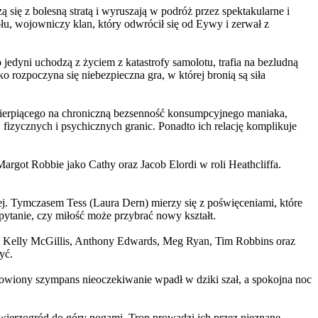
 się z bolesną stratą i wyruszają w podróż przez spektakularne i
, wojowniczy klan, który odwrócił się od Eywy i zerwał z
yni uchodzą z życiem z katastrofy samolotu, trafia na bezludną
rozpoczyna się niebezpieczna gra, w której bronią są siła
ierpiącego na chroniczną bezsenność konsumpcyjnego maniaka,
 fizycznych i psychicznych granic. Ponadto ich relację komplikuje
argot Robbie jako Cathy oraz Jacob Elordi w roli Heathcliffa.
ej. Tymczasem Tess (Laura Dern) mierzy się z poświęceniami, które
ytanie, czy miłość może przybrać nowy kształt.
er, Kelly McGillis, Anthony Edwards, Meg Ryan, Tim Robbins oraz
yć.
omowiony szympans nieoczekiwanie wpadł w dziki szał, a spokojna noc
ierzogród do góry nogami. Trop prowadzi ich przez nieznane