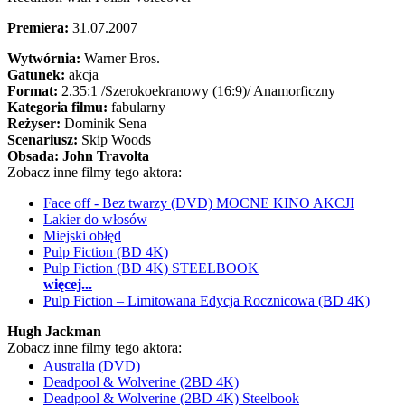
Premiera:
31.07.2007
Wytwórnia:
Warner Bros.
Gatunek:
akcja
Format:
2.35:1
/Szerokoekranowy (16:9)/
Anamorficzny
Kategoria filmu:
fabularny
Reżyser:
Dominik Sena
Scenariusz:
Skip Woods
Obsada:
John Travolta
Zobacz inne filmy tego aktora:
Face off - Bez twarzy (DVD) MOCNE KINO AKCJI
Lakier do włosów
Miejski obłęd
Pulp Fiction (BD 4K)
Pulp Fiction (BD 4K) STEELBOOK
więcej...
Pulp Fiction – Limitowana Edycja Rocznicowa (BD 4K)
Hugh Jackman
Zobacz inne filmy tego aktora:
Australia (DVD)
Deadpool & Wolverine (2BD 4K)
Deadpool & Wolverine (2BD 4K) Steelbook