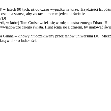
latach 90-tych, aż do czasu wypadku na torze. Trzydzieści lat późn
ostatnia szansa, aby zostać numerem jeden na świecie.
DVD!
serii, w której Tom Cruise wciela się w rolę nieustraszonego Ethana 
ci wywiadowcze całego świata. Hunt ściga się z czasem, by uratować świ
Gunna – kinowy hit oczekiwany przez fanów uniwersum DC. Mieszanka
arą w dobro ludzkości.