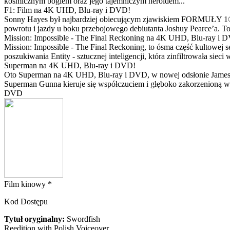
kosmicznym bogiem oraz jego tajemniczym heroldem...
F1: Film na 4K UHD, Blu-ray i DVD!
Sonny Hayes był najbardziej obiecującym zjawiskiem FORMUŁY 1® w 
powrotu i jazdy u boku przebojowego debiutanta Joshuy Pearce’a. To 
Mission: Impossible - The Final Reckoning na 4K UHD, Blu-ray i 
Mission: Impossible - The Final Reckoning, to ósma część kultowej 
poszukiwania Entity - sztucznej inteligencji, która zinfiltrowała sie
Superman na 4K UHD, Blu-ray i DVD!
Oto Superman na 4K UHD, Blu-ray i DVD, w nowej odsłonie Jamesa 
Superman Gunna kieruje się współczuciem i głęboko zakorzenioną wi
DVD
Film kinowy *
Kod Dostępu
Tytuł oryginalny:
Swordfish
Reedition with Polish Voiceover