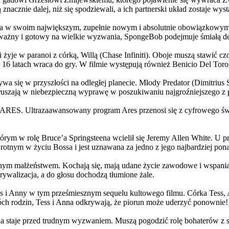
 znacznie dalej, niż się spodziewali, a ich partnerski układ zostaje w
życia w swoim największym, zupełnie nowym i absolutnie obowiązkowy
ażny i gotowy na wielkie wyzwania, SpongeBob podejmuje śmiałą dec
yje w paranoi z córką, Willą (Chase Infiniti). Oboje muszą stawić czoł
16 latach wraca do gry. W filmie występują również Benicio Del Toro,
grywa się w przyszłości na odległej planecie. Młody Predator (Dimitri
 ruszają w niebezpieczną wyprawę w poszukiwaniu najgroźniejszego z
: ARES. Ultrazaawansowany program Ares przenosi się z cyfrowego świ
rym w rolę Bruce’a Springsteena wcielił się Jeremy Allen White. U p
rotnym w życiu Bossa i jest uznawana za jedno z jego najbardziej po
jnym małżeństwem. Kochają się, mają udane życie zawodowe i wspaniałe
ywalizacja, a do głosu dochodzą tłumione żale.
 w tym prześmiesznym sequelu kultowego filmu. Córka Tess, Anna, 
h rodzin, Tess i Anna odkrywają, że piorun może uderzyć ponownie!
la staje przed trudnym wyzwaniem. Muszą pogodzić rolę bohaterów z s