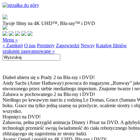
Twoje filmy na 4K UHD™, Blu-ray™ i DVD
Menu »
« Zamknij
O nas
Premiery
Zapowiedzi
Newsy
Katalog filmów
szukanie zaawansowane »
Diabeł ubiera się u Prady 2 na Blu-ray i DVD!
Andy Sachs (Anne Hathaway) powraca do magazynu „Runway” jako now
stworzonego przez siebie medialnego imperium. Znajome twarze i now
Zabawa w pochowanego 2 na Blu-ray i DVD!
Niedługo po krwawym starciu z rodziną Le Domas, Grace (Samara Wea
boku. Grace ma tylko jedną szansę na przeżycie, ocalenie siostry i
wszystko.
Hopnięci na DVD!
Zabawna, pełna przygód animacja Disney i Pixar na DVD. A gdybyśmy
technologii przenieść swoją świadomość do ciała robotycznego bobra
zbliżającego się zagrożenia ze strony ludzi.
Avatar: Ogień i popiół na 4K UHD, Blu-ray i DVD!