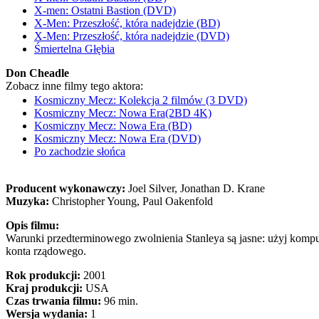
X-men: Ostatni Bastion (DVD)
X-Men: Przeszłość, która nadejdzie (BD)
X-Men: Przeszłość, która nadejdzie (DVD)
Śmiertelna Głębia
Don Cheadle
Zobacz inne filmy tego aktora:
Kosmiczny Mecz: Kolekcja 2 filmów (3 DVD)
Kosmiczny Mecz: Nowa Era(2BD 4K)
Kosmiczny Mecz: Nowa Era (BD)
Kosmiczny Mecz: Nowa Era (DVD)
Po zachodzie słońca
Producent wykonawczy:
Joel Silver, Jonathan D. Krane
Muzyka:
Christopher Young, Paul Oakenfold
Opis filmu:
Warunki przedterminowego zwolnienia Stanleya są jasne: użyj komput
konta rządowego.
Rok produkcji:
2001
Kraj produkcji:
USA
Czas trwania filmu:
96 min.
Wersja wydania:
1