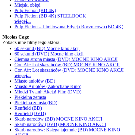
Miejski obłęd
Pulp Fiction (BD 4K)
Pulp Fiction (BD 4K) STEELBOOK
więcej...
Pulp Fiction – Limitowana Edycja Rocznicowa (BD 4K)
Nicolas Cage
Zobacz inne filmy tego aktora:
60 sekund (BD) Mocne kino akcji
60 sekund (DVD) Mocne kino akcji
Ciemna strona miasta (DVD) MOCNE KINO AKCJI
Con Air: Lot skazańców (BD) MOCNE KINO AKCJI
Con Air: Lot skazańców (DVD) MOCNE KINO AKCJI
więcej...
Miasto aniołów (BD)
Miasto Aniołów (Zakochane Kino)
Młodzi Tytani: Akcja! Film (DVD)
Piekielna zemsta
Piekielna zemsta (BD)
Renfield (BD)
Renfield (DVD)
Skarb narodów (BD) MOCNE KINO AKCJI
Skarb narodów (DVD) MOCNE KINO AKCJI
Skarb narodów: Księga tajemnic (BD) MOCNE KINO