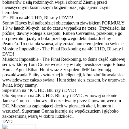
bohaterów z siłą rodzinnych więzi i obronić Ziemię przed
nienasyconym kosmicznym bogiem oraz jego tajemniczym
heroldem...
F1: Film na 4K UHD, Blu-ray i DVD!
Sonny Hayes był najbardziej obiecującym zjawiskiem FORMUŁY
1® w latach 90-tych, aż do czasu wypadku na torze. Trzydzieści lat
później dawny kolega z zespołu, Ruben Cervantes, przekonuje go
do powrotu i jazdy u boku przebojowego debiutanta Joshuy
Pearce’a. To ostatnia szansa, aby zostać numerem jeden na świecie.
Mission: Impossible - The Final Reckoning na 4K UHD, Blu-ray i
DVD!
Mission: Impossible - The Final Reckoning, to ósma część kultowej
serii, w której Tom Cruise wciela się w rolę nieustraszonego Ethana
Hunta. Agent Ethan Hunt wraz z zespołem IMF kontynuują
poszukiwania Entity - sztucznej inteligencji, która zinfiltrowała sieci
wywiadowcze całego świata. Hunt ściga się z czasem, by uratować
świat, który znamy.
Superman na 4K UHD, Blu-ray i DVD!
Oto Superman na 4K UHD, Blu-ray i DVD, w nowej odsłonie
Jamesa Gunna – kinowy hit oczekiwany przez fanów uniwersum
DC. Mieszanka zapierającej dech w piersiach akcji, humoru i
wzruszeń. Superman Gunna kieruje się współczuciem i głęboko
zakorzenioną wiarą w dobro ludzkości.
DVD