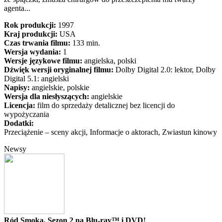
agenta...
Rok produkcji:
1997
Kraj produkcji:
USA
Czas trwania filmu:
133 min.
Wersja wydania:
1
Wersje językowe filmu:
angielska, polski
Dźwięk wersji oryginalnej filmu:
Dolby Digital 2.0: lektor, Dolby
Digital 5.1: angielski
Napisy:
angielskie, polskie
Wersja dla niesłyszących:
angielskie
Licencja:
film do sprzedaży detalicznej bez licencji do
wypożyczania
Dodatki:
Przeciążenie – sceny akcji, Informacje o aktorach, Zwiastun kinowy
Newsy
Ród Smoka, Sezon 2 na Blu-ray™ i DVD!