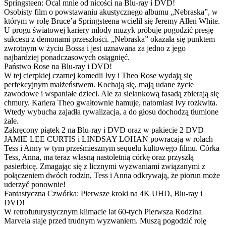
Springsteen: Ocal mnie od nicości na Blu-ray i DVD!
Osobisty film o powstawaniu akustycznego albumu „Nebraska”, w
którym w rolę Bruce’a Springsteena wcielił się Jeremy Allen White.
U progu światowej kariery młody muzyk próbuje pogodzić presję
sukcesu z demonami przeszłości. „Nebraska” okazała się punktem
zwrotnym w życiu Bossa i jest uznawana za jedno z jego
najbardziej ponadczasowych osiągnięć.
Państwo Rose na Blu-ray i DVD!
W tej cierpkiej czarnej komedii Ivy i Theo Rose wydają się
perfekcyjnym małżeństwem. Kochają się, mają udane życie
zawodowe i wspaniałe dzieci. Ale za sielankową fasadą zbierają się
chmury. Kariera Theo gwałtownie hamuje, natomiast Ivy rozkwita.
Wtedy wybucha zajadła rywalizacja, a do głosu dochodzą tłumione
żale.
Zakręcony piątek 2 na Blu-ray i DVD oraz w pakiecie 2 DVD
JAMIE LEE CURTIS i LINDSAY LOHAN powracają w rolach
Tess i Anny w tym prześmiesznym sequelu kultowego filmu. Córka
Tess, Anna, ma teraz własną nastoletnią córkę oraz przyszłą
pasierbicę. Zmagając się z licznymi wyzwaniami związanymi z
połączeniem dwóch rodzin, Tess i Anna odkrywają, że piorun może
uderzyć ponownie!
Fantastyczna Czwórka: Pierwsze kroki na 4K UHD, Blu-ray i
DVD!
W retrofuturystycznym klimacie lat 60-tych Pierwsza Rodzina
Marvela staje przed trudnym wyzwaniem. Muszą pogodzić rolę