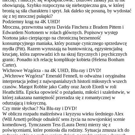
obowiązują. Szybko rozpoczyna się niebezpieczna gra, w której
bronią są siła charakteru i spryt. Jak daleko się posuną, by wydostać
się z tej mrocznej pułapki?
Podziemny krąg na 4K UHD!
Mroczna, przewrotna satyra Davida Finchera z Bradem Pittem i
Edwardem Nortonem w rolach głównych. Popisowy występ
Nortona jako cierpiącego na chroniczną bezsenność
konsumpcyjnego maniaka, który poznaje cynicznego sprzedawcę
mydła (Pitt). Razem wyruszają na buntowniczą, egzystencjalną
krucjatę, która zaprowadzi ich na skraj fizycznych i psychicznych
granic. Ponadto ich relację komplikuje kobieta (Helena Bonham
Carter).
Wichrowe Wzgórza - na 4K UHD, Blu-ray i DVD!
„Wichrowe Wzgórza” Emerald Fennell, to odważna i oryginalna
interpretacja jednej z najwspanialszych historii miłosnych wszech
czasów. Margot Robbie jako Cathy oraz Jacob Elordi w roli
Heathcliffa. Epicka opowieść o pożądaniu, miłości i szaleństwie, w
której zakazana namiętność przeradza się z romantycznej w
odurzającą i toksyczną.
Czy mnie słychac? Na Blu-ray i DVD!
W obliczu rozpadu małżeństwa i kryzysu wieku średniego Alex
(Will Arnett) próbuje odnaleźć sens życia na nowojorskiej scenie
komediowej. Tymczasem Tess (Laura Dern) mierzy się z
poświęceniami, które poniosła dla rodziny. Sytuacja zmusza ich do