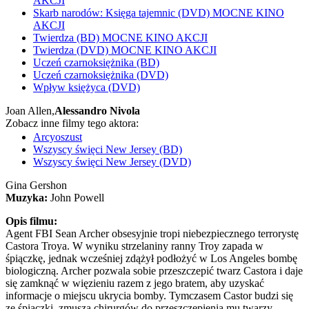
AKCJI
Skarb narodów: Księga tajemnic (DVD) MOCNE KINO
AKCJI
Twierdza (BD) MOCNE KINO AKCJI
Twierdza (DVD) MOCNE KINO AKCJI
Uczeń czarnoksiężnika (BD)
Uczeń czarnoksiężnika (DVD)
Wpływ księżyca (DVD)
Joan Allen,
Alessandro Nivola
Zobacz inne filmy tego aktora:
Arcyoszust
Wszyscy święci New Jersey (BD)
Wszyscy święci New Jersey (DVD)
Gina Gershon
Muzyka:
John Powell
Opis filmu:
Agent FBI Sean Archer obsesyjnie tropi niebezpiecznego terrorystę
Castora Troya. W wyniku strzelaniny ranny Troy zapada w
śpiączkę, jednak wcześniej zdążył podłożyć w Los Angeles bombę
biologiczną. Archer pozwala sobie przeszczepić twarz Castora i daje
się zamknąć w więzieniu razem z jego bratem, aby uzyskać
informacje o miejscu ukrycia bomby. Tymczasem Castor budzi się
ze śpiączki, zmusza chirurgów do przeszczepienia mu twarzy