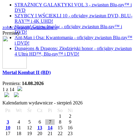
STRAŻNICY GALAKTYKI VOL 3 - zwiastun Blu-ray™ i
DVD
SZYBCY I WŚCIEKLI 10 - oficjalny zwiastun DVD, BLU-
RAY™ i 4K UHD!
Shazam! Gniew bogów - oficjalny zwiastun Blu-ray™ i
zobacz więcej zwiastunów »
DVD!
Premiery
Ant-Man i Osa: Kwantomania - oficjalny zwiastun Blu-ray™
i DVD!
Dungeons & Dragons: Złodziejski honor - oficjalny zwiastun
4 Ultra HD™, Blu-ray™ i DVD!
Mortal Kombat II (BD)
Premiera:
14.08.2026
1 z 14
Kalendarium wydawnicze -
sierpień
2026
Pn
Wt
Śr
Cz
Pi
So
Ni
1
2
3
4
5
6
7
8
9
10
11
12
13
14
15
16
17
18
19
20
21
22
23