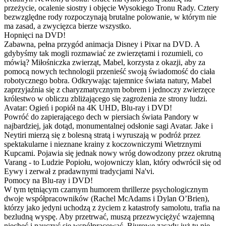
przeżycie, ocalenie siostry i objęcie Wysokiego Tronu Rady. Cztery
bezwzględne rody rozpoczynają brutalne polowanie, w którym nie
ma zasad, a zwycięzca bierze wszystko.
Hopnięci na DVD!
Zabawna, pełna przygód animacja Disney i Pixar na DVD. A
gdybyśmy tak mogli rozmawiać ze zwierzętami i rozumieli, co
mówią? Miłośniczka zwierząt, Mabel, korzysta z okazji, aby za
pomocą nowych technologii przenieść swoją świadomość do ciała
robotycznego bobra. Odkrywając tajemnice świata natury, Mabel
zaprzyjaźnia się z charyzmatycznym bobrem i jednoczy zwierzęce
królestwo w obliczu zbliżającego się zagrożenia ze strony ludzi.
Avatar: Ogień i popiół na 4K UHD, Blu-ray i DVD!
Powróć do zapierającego dech w piersiach świata Pandory w
najbardziej, jak dotąd, monumentalnej odsłonie sagi Avatar. Jake i
Neytiri mierzą się z bolesną stratą i wyruszają w podróż przez
spektakularne i nieznane krainy z koczowniczymi Wietrznymi
Kupcami. Pojawia się jednak nowy wróg dowodzony przez okrutną
Varang - to Ludzie Popiołu, wojowniczy klan, który odwrócił się od
Eywy i zerwał z pradawnymi tradycjami Na'vi.
Pomocy na Blu-ray i DVD!
W tym tętniącym czarnym humorem thrillerze psychologicznym
dwoje współpracowników (Rachel McAdams i Dylan O’Brien),
którzy jako jedyni uchodzą z życiem z katastrofy samolotu, trafia na
bezludną wyspę. Aby przetrwać, muszą przezwyciężyć wzajemną
niechęć i nauczyć się współpracować. Biurowe zasady już tu nie