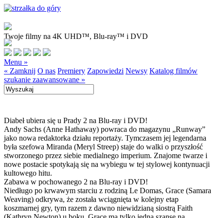
Twoje filmy na 4K UHD™, Blu-ray™ i DVD
Menu »
« Zamknij
O nas
Premiery
Zapowiedzi
Newsy
Katalog filmów
szukanie zaawansowane »
Diabeł ubiera się u Prady 2 na Blu-ray i DVD!
Andy Sachs (Anne Hathaway) powraca do magazynu „Runway”
jako nowa redaktorka działu reportaży. Tymczasem jej legendarna
była szefowa Miranda (Meryl Streep) staje do walki o przyszłość
stworzonego przez siebie medialnego imperium. Znajome twarze i
nowe postacie spotykają się na wybiegu w tej stylowej kontynuacji
kultowego hitu.
Zabawa w pochowanego 2 na Blu-ray i DVD!
Niedługo po krwawym starciu z rodziną Le Domas, Grace (Samara
Weaving) odkrywa, że została wciągnięta w kolejny etap
koszmarnej gry, tym razem z dawno niewidzianą siostrą Faith
(Kathryn Newton) u boku. Grace ma tylko jedną szansę na