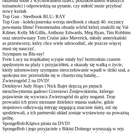
radzenia sobie z wychowaniem dzieci, poszukiwaniem własnych
tożsamości i odpowiedzią na pytanie, czy miłość może przybrać
nowy kształt.
Top Gun - Steelbook BLU- RAY
Top Gun - kolekcjonerska wersja steelbook z okazji 40. rocznicy
powstania filmu! Fenomenalna obsada wśród której znaleźli się Val
Kilmer, Kelly McGillis, Anthony Edwards, Meg Ryan, Tim Robbins
oraz niezrównany Tom Cruise jako Maverick, młody amerykański
as przestworzy, który chce wiele udowodnić, ale jeszcze więcej
musi się nauczyć.
Szympans na Blu-ray!
Ferie Lucy na tropikalnej wyspie miały być beztroskim czasem
spędzonym na plaży z przyjaciółmi, a okazały się walką o życie,
kiedy udomowiony szympans nieoczekiwanie wpadł w dziki szał, a
spokojna noc przerodziła się w chaotyczną batalię...
Zwierzogród 2 na DVD!
Detektywi Judy Hops i Nick Bajer depczą po piętach
nieuchwytnemu gadowi Grzesiowi Żmijewskiemu, którego
pojawienie się wywraca Zwierzogród do góry nogami. Trop
prowadzi ich przez nieznane dzielnice miasta ssaków, gdzie
stopniowo odkrywają intrygę sięgającą znacznie dalej, niż się
spodziewali, a ich partnerski układ zostaje wystawiony na poważną
próbę.
SpongeBob:Klątwa pirata na DVD!
SpongeBob i jego przyjaciele z Bikini Dolnego wyruszają w rejs