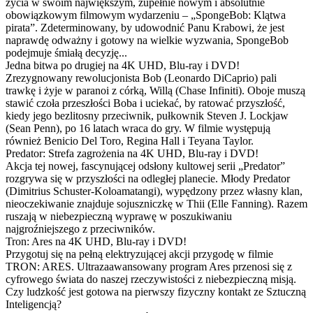
życia w swoim największym, zupełnie nowym i absolutnie
obowiązkowym filmowym wydarzeniu – „SpongeBob: Klątwa
pirata”. Zdeterminowany, by udowodnić Panu Krabowi, że jest
naprawdę odważny i gotowy na wielkie wyzwania, SpongeBob
podejmuje śmiałą decyzję...
Jedna bitwa po drugiej na 4K UHD, Blu-ray i DVD!
Zrezygnowany rewolucjonista Bob (Leonardo DiCaprio) pali
trawkę i żyje w paranoi z córką, Willą (Chase Infiniti). Oboje muszą
stawić czoła przeszłości Boba i uciekać, by ratować przyszłość,
kiedy jego bezlitosny przeciwnik, pułkownik Steven J. Lockjaw
(Sean Penn), po 16 latach wraca do gry. W filmie występują
również Benicio Del Toro, Regina Hall i Teyana Taylor.
Predator: Strefa zagrożenia na 4K UHD, Blu-ray i DVD!
Akcja tej nowej, fascynującej odsłony kultowej serii „Predator”
rozgrywa się w przyszłości na odległej planecie. Młody Predator
(Dimitrius Schuster-Koloamatangi), wypędzony przez własny klan,
nieoczekiwanie znajduje sojuszniczkę w Thii (Elle Fanning). Razem
ruszają w niebezpieczną wyprawę w poszukiwaniu
najgroźniejszego z przeciwników.
Tron: Ares na 4K UHD, Blu-ray i DVD!
Przygotuj się na pełną elektryzującej akcji przygodę w filmie
TRON: ARES. Ultrazaawansowany program Ares przenosi się z
cyfrowego świata do naszej rzeczywistości z niebezpieczną misją.
Czy ludzkość jest gotowa na pierwszy fizyczny kontakt ze Sztuczną
Inteligencją?