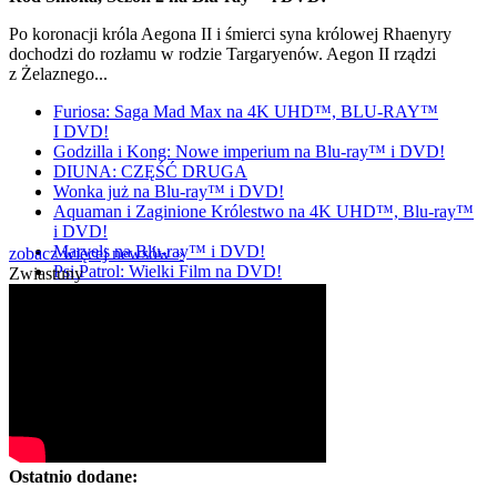
Po koronacji króla Aegona II i śmierci syna królowej Rhaenyry
dochodzi do rozłamu w rodzie Targaryenów. Aegon II rządzi
z Żelaznego...
Furiosa: Saga Mad Max na 4K UHD™, BLU-RAY™
I DVD!
Godzilla i Kong: Nowe imperium na Blu-ray™ i DVD!
DIUNA: CZĘŚĆ DRUGA
Wonka już na Blu-ray™ i DVD!
Aquaman i Zaginione Królestwo na 4K UHD™, Blu-ray™
i DVD!
Marvels na Blu-ray™ i DVD!
zobacz więcej newsów »
Psi Patrol: Wielki Film na DVD!
Zwiastuny
Ostatnio dodane: