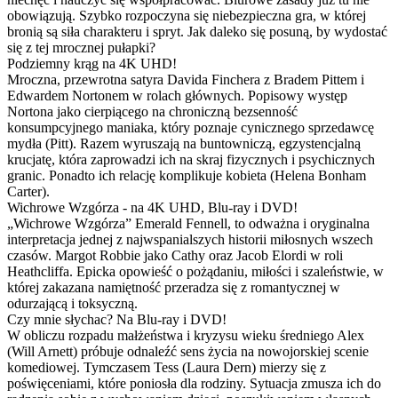
obowiązują. Szybko rozpoczyna się niebezpieczna gra, w której
bronią są siła charakteru i spryt. Jak daleko się posuną, by wydostać
się z tej mrocznej pułapki?
Podziemny krąg na 4K UHD!
Mroczna, przewrotna satyra Davida Finchera z Bradem Pittem i
Edwardem Nortonem w rolach głównych. Popisowy występ
Nortona jako cierpiącego na chroniczną bezsenność
konsumpcyjnego maniaka, który poznaje cynicznego sprzedawcę
mydła (Pitt). Razem wyruszają na buntowniczą, egzystencjalną
krucjatę, która zaprowadzi ich na skraj fizycznych i psychicznych
granic. Ponadto ich relację komplikuje kobieta (Helena Bonham
Carter).
Wichrowe Wzgórza - na 4K UHD, Blu-ray i DVD!
„Wichrowe Wzgórza” Emerald Fennell, to odważna i oryginalna
interpretacja jednej z najwspanialszych historii miłosnych wszech
czasów. Margot Robbie jako Cathy oraz Jacob Elordi w roli
Heathcliffa. Epicka opowieść o pożądaniu, miłości i szaleństwie, w
której zakazana namiętność przeradza się z romantycznej w
odurzającą i toksyczną.
Czy mnie słychac? Na Blu-ray i DVD!
W obliczu rozpadu małżeństwa i kryzysu wieku średniego Alex
(Will Arnett) próbuje odnaleźć sens życia na nowojorskiej scenie
komediowej. Tymczasem Tess (Laura Dern) mierzy się z
poświęceniami, które poniosła dla rodziny. Sytuacja zmusza ich do