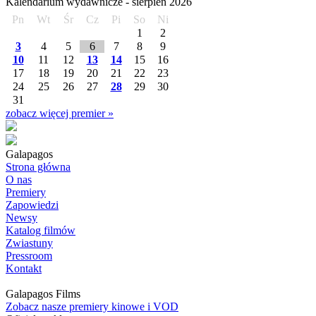
Kalendarium wydawnicze -
sierpień
2026
Pn
Wt
Śr
Cz
Pi
So
Ni
1
2
3
4
5
6
7
8
9
10
11
12
13
14
15
16
17
18
19
20
21
22
23
24
25
26
27
28
29
30
31
zobacz więcej premier »
Galapagos
Strona główna
O nas
Premiery
Zapowiedzi
Newsy
Katalog filmów
Zwiastuny
Pressroom
Kontakt
Galapagos Films
Zobacz nasze premiery kinowe i VOD