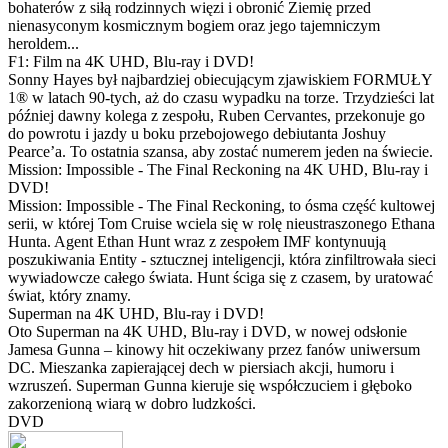
bohaterów z siłą rodzinnych więzi i obronić Ziemię przed
nienasyconym kosmicznym bogiem oraz jego tajemniczym
heroldem...
F1: Film na 4K UHD, Blu-ray i DVD!
Sonny Hayes był najbardziej obiecującym zjawiskiem FORMUŁY
1® w latach 90-tych, aż do czasu wypadku na torze. Trzydzieści lat
później dawny kolega z zespołu, Ruben Cervantes, przekonuje go
do powrotu i jazdy u boku przebojowego debiutanta Joshuy
Pearce’a. To ostatnia szansa, aby zostać numerem jeden na świecie.
Mission: Impossible - The Final Reckoning na 4K UHD, Blu-ray i
DVD!
Mission: Impossible - The Final Reckoning, to ósma część kultowej
serii, w której Tom Cruise wciela się w rolę nieustraszonego Ethana
Hunta. Agent Ethan Hunt wraz z zespołem IMF kontynuują
poszukiwania Entity - sztucznej inteligencji, która zinfiltrowała sieci
wywiadowcze całego świata. Hunt ściga się z czasem, by uratować
świat, który znamy.
Superman na 4K UHD, Blu-ray i DVD!
Oto Superman na 4K UHD, Blu-ray i DVD, w nowej odsłonie
Jamesa Gunna – kinowy hit oczekiwany przez fanów uniwersum
DC. Mieszanka zapierającej dech w piersiach akcji, humoru i
wzruszeń. Superman Gunna kieruje się współczuciem i głęboko
zakorzenioną wiarą w dobro ludzkości.
DVD