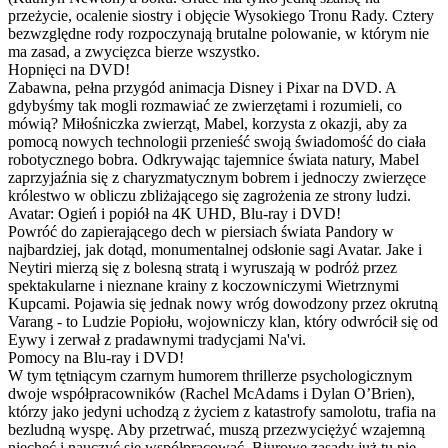
przeżycie, ocalenie siostry i objęcie Wysokiego Tronu Rady. Cztery
bezwzględne rody rozpoczynają brutalne polowanie, w którym nie
ma zasad, a zwycięzca bierze wszystko.
Hopnięci na DVD!
Zabawna, pełna przygód animacja Disney i Pixar na DVD. A
gdybyśmy tak mogli rozmawiać ze zwierzętami i rozumieli, co
mówią? Miłośniczka zwierząt, Mabel, korzysta z okazji, aby za
pomocą nowych technologii przenieść swoją świadomość do ciała
robotycznego bobra. Odkrywając tajemnice świata natury, Mabel
zaprzyjaźnia się z charyzmatycznym bobrem i jednoczy zwierzęce
królestwo w obliczu zbliżającego się zagrożenia ze strony ludzi.
Avatar: Ogień i popiół na 4K UHD, Blu-ray i DVD!
Powróć do zapierającego dech w piersiach świata Pandory w
najbardziej, jak dotąd, monumentalnej odsłonie sagi Avatar. Jake i
Neytiri mierzą się z bolesną stratą i wyruszają w podróż przez
spektakularne i nieznane krainy z koczowniczymi Wietrznymi
Kupcami. Pojawia się jednak nowy wróg dowodzony przez okrutną
Varang - to Ludzie Popiołu, wojowniczy klan, który odwrócił się od
Eywy i zerwał z pradawnymi tradycjami Na'vi.
Pomocy na Blu-ray i DVD!
W tym tętniącym czarnym humorem thrillerze psychologicznym
dwoje współpracowników (Rachel McAdams i Dylan O’Brien),
którzy jako jedyni uchodzą z życiem z katastrofy samolotu, trafia na
bezludną wyspę. Aby przetrwać, muszą przezwyciężyć wzajemną
niechęć i nauczyć się współpracować. Biurowe zasady już tu nie