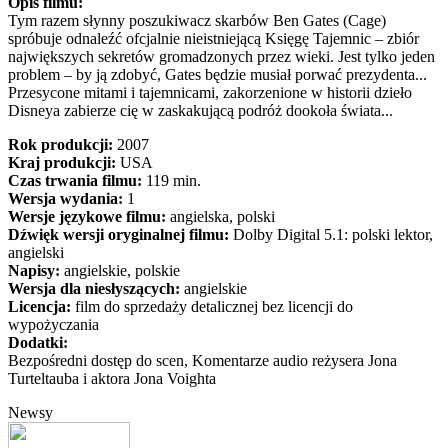
Opis filmu:
Tym razem słynny poszukiwacz skarbów Ben Gates (Cage)
spróbuje odnaleźć ofcjalnie nieistniejącą Księgę Tajemnic – zbiór
największych sekretów gromadzonych przez wieki. Jest tylko jeden
problem – by ją zdobyć, Gates będzie musiał porwać prezydenta...
Przesycone mitami i tajemnicami, zakorzenione w historii dzieło
Disneya zabierze cię w zaskakującą podróż dookoła świata...
Rok produkcji:
2007
Kraj produkcji:
USA
Czas trwania filmu:
119 min.
Wersja wydania:
1
Wersje językowe filmu:
angielska, polski
Dźwięk wersji oryginalnej filmu:
Dolby Digital 5.1: polski lektor,
angielski
Napisy:
angielskie, polskie
Wersja dla niesłyszących:
angielskie
Licencja:
film do sprzedaży detalicznej bez licencji do
wypożyczania
Dodatki:
Bezpośredni dostęp do scen, Komentarze audio reżysera Jona
Turteltauba i aktora Jona Voighta
Newsy