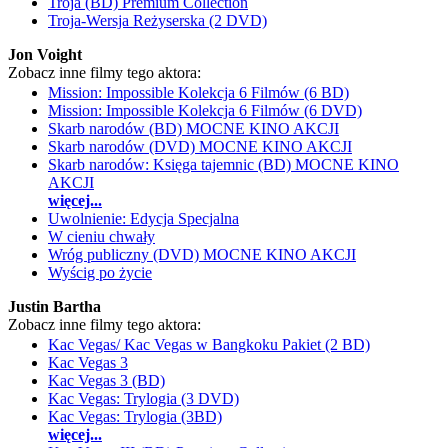
Troja (BD) Premium Collection
Troja-Wersja Reżyserska (2 DVD)
Jon Voight
Zobacz inne filmy tego aktora:
Mission: Impossible Kolekcja 6 Filmów (6 BD)
Mission: Impossible Kolekcja 6 Filmów (6 DVD)
Skarb narodów (BD) MOCNE KINO AKCJI
Skarb narodów (DVD) MOCNE KINO AKCJI
Skarb narodów: Księga tajemnic (BD) MOCNE KINO
AKCJI
więcej...
Uwolnienie: Edycja Specjalna
W cieniu chwały
Wróg publiczny (DVD) MOCNE KINO AKCJI
Wyścig po życie
Justin Bartha
Zobacz inne filmy tego aktora:
Kac Vegas/ Kac Vegas w Bangkoku Pakiet (2 BD)
Kac Vegas 3
Kac Vegas 3 (BD)
Kac Vegas: Trylogia (3 DVD)
Kac Vegas: Trylogia (3BD)
więcej...