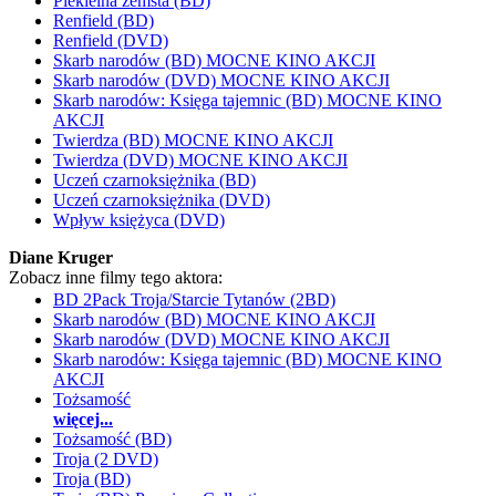
Piekielna zemsta (BD)
Renfield (BD)
Renfield (DVD)
Skarb narodów (BD) MOCNE KINO AKCJI
Skarb narodów (DVD) MOCNE KINO AKCJI
Skarb narodów: Księga tajemnic (BD) MOCNE KINO
AKCJI
Twierdza (BD) MOCNE KINO AKCJI
Twierdza (DVD) MOCNE KINO AKCJI
Uczeń czarnoksiężnika (BD)
Uczeń czarnoksiężnika (DVD)
Wpływ księżyca (DVD)
Diane Kruger
Zobacz inne filmy tego aktora:
BD 2Pack Troja/Starcie Tytanów (2BD)
Skarb narodów (BD) MOCNE KINO AKCJI
Skarb narodów (DVD) MOCNE KINO AKCJI
Skarb narodów: Księga tajemnic (BD) MOCNE KINO
AKCJI
Tożsamość
więcej...
Tożsamość (BD)
Troja (2 DVD)
Troja (BD)