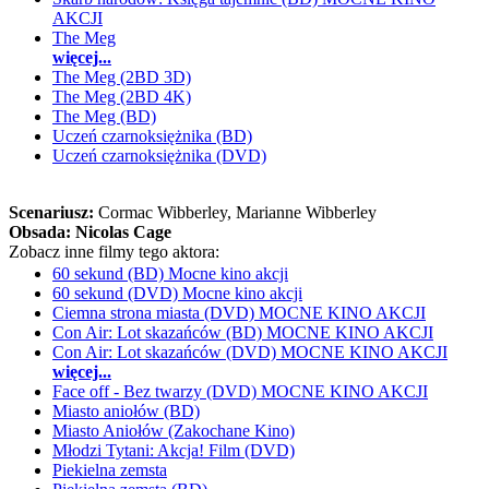
AKCJI
The Meg
więcej...
The Meg (2BD 3D)
The Meg (2BD 4K)
The Meg (BD)
Uczeń czarnoksiężnika (BD)
Uczeń czarnoksiężnika (DVD)
Scenariusz:
Cormac Wibberley
, Marianne Wibberley
Obsada:
Nicolas Cage
Zobacz inne filmy tego aktora:
60 sekund (BD) Mocne kino akcji
60 sekund (DVD) Mocne kino akcji
Ciemna strona miasta (DVD) MOCNE KINO AKCJI
Con Air: Lot skazańców (BD) MOCNE KINO AKCJI
Con Air: Lot skazańców (DVD) MOCNE KINO AKCJI
więcej...
Face off - Bez twarzy (DVD) MOCNE KINO AKCJI
Miasto aniołów (BD)
Miasto Aniołów (Zakochane Kino)
Młodzi Tytani: Akcja! Film (DVD)
Piekielna zemsta