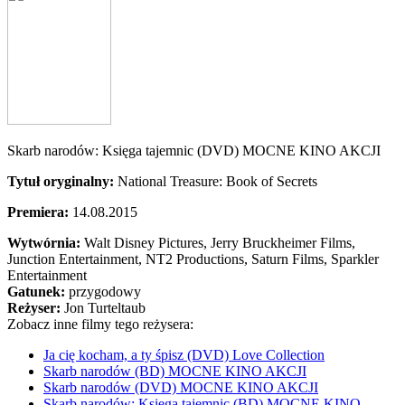
Skarb narodów: Księga tajemnic (DVD) MOCNE KINO AKCJI
Tytuł oryginalny:
National Treasure: Book of Secrets
Premiera:
14.08.2015
Wytwórnia:
Walt Disney Pictures, Jerry Bruckheimer Films,
Junction Entertainment, NT2 Productions, Saturn Films, Sparkler
Entertainment
Gatunek:
przygodowy
Reżyser:
Jon Turteltaub
Zobacz inne filmy tego reżysera:
Ja cię kocham, a ty śpisz (DVD) Love Collection
Skarb narodów (BD) MOCNE KINO AKCJI
Skarb narodów (DVD) MOCNE KINO AKCJI
Skarb narodów: Księga tajemnic (BD) MOCNE KINO