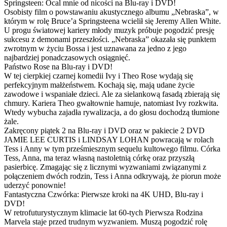
Springsteen: Ocal mnie od nicości na Blu-ray i DVD!
Osobisty film o powstawaniu akustycznego albumu „Nebraska”, w
którym w rolę Bruce’a Springsteena wcielił się Jeremy Allen White.
U progu światowej kariery młody muzyk próbuje pogodzić presję
sukcesu z demonami przeszłości. „Nebraska” okazała się punktem
zwrotnym w życiu Bossa i jest uznawana za jedno z jego
najbardziej ponadczasowych osiągnięć.
Państwo Rose na Blu-ray i DVD!
W tej cierpkiej czarnej komedii Ivy i Theo Rose wydają się
perfekcyjnym małżeństwem. Kochają się, mają udane życie
zawodowe i wspaniałe dzieci. Ale za sielankową fasadą zbierają się
chmury. Kariera Theo gwałtownie hamuje, natomiast Ivy rozkwita.
Wtedy wybucha zajadła rywalizacja, a do głosu dochodzą tłumione
żale.
Zakręcony piątek 2 na Blu-ray i DVD oraz w pakiecie 2 DVD
JAMIE LEE CURTIS i LINDSAY LOHAN powracają w rolach
Tess i Anny w tym prześmiesznym sequelu kultowego filmu. Córka
Tess, Anna, ma teraz własną nastoletnią córkę oraz przyszłą
pasierbicę. Zmagając się z licznymi wyzwaniami związanymi z
połączeniem dwóch rodzin, Tess i Anna odkrywają, że piorun może
uderzyć ponownie!
Fantastyczna Czwórka: Pierwsze kroki na 4K UHD, Blu-ray i
DVD!
W retrofuturystycznym klimacie lat 60-tych Pierwsza Rodzina
Marvela staje przed trudnym wyzwaniem. Muszą pogodzić rolę