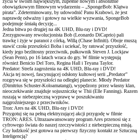
życia w swoim największym, zupełnie nowym i absolutnie
obowiązkowym filmowym wydarzeniu – „SpongeBob: Klątwa
pirata”. Zdeterminowany, by udowodnić Panu Krabowi, że jest
naprawdę odważny i gotowy na wielkie wyzwania, SpongeBob
podejmuje śmiałą decyzję...
Jedna bitwa po drugiej na 4K UHD, Blu-ray i DVD!
Zrezygnowany rewolucjonista Bob (Leonardo DiCaprio) pali
trawkę i żyje w paranoi z córką, Willą (Chase Infiniti). Oboje muszą
stawić czoła przeszłości Boba i uciekać, by ratować przyszłość,
kiedy jego bezlitosny przeciwnik, pułkownik Steven J. Lockjaw
(Sean Penn), po 16 latach wraca do gry. W filmie występują
również Benicio Del Toro, Regina Hall i Teyana Taylor.
Predator: Strefa zagrożenia na 4K UHD, Blu-ray i DVD!
Akcja tej nowej, fascynującej odsłony kultowej serii „Predator”
rozgrywa się w przyszłości na odległej planecie. Młody Predator
(Dimitrius Schuster-Koloamatangi), wypędzony przez własny klan,
nieoczekiwanie znajduje sojuszniczkę w Thii (Elle Fanning). Razem
ruszają w niebezpieczną wyprawę w poszukiwaniu
najgroźniejszego z przeciwników.
Tron: Ares na 4K UHD, Blu-ray i DVD!
Przygotuj się na pełną elektryzującej akcji przygodę w filmie
TRON: ARES. Ultrazaawansowany program Ares przenosi się z
cyfrowego świata do naszej rzeczywistości z niebezpieczną misją.
Czy ludzkość jest gotowa na pierwszy fizyczny kontakt ze Sztuczną
Inteligencją?