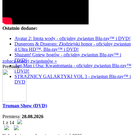
Ostatnio dodane:
Avatar 2: Istota wody - oficjalny zwiastun Blu-ray™ i DVD!
Dungeons & Dragons: Złodziejski honor - oficjalny zwiastun
4 Ultra HD™, Blu-ray™ i DVD!
Shazam! Gniew bogów - oficjalny zwiastun Blu-ray™ i
DVD!
zobacz więcej zwiastunów »
Ant-Man i Osa: Kwantomania - oficjalny zwiastun Blu-ray™
Premiery
i DVD!
STRAŻNICY GALAKTYKI VOL 3 - zwiastun Blu-ray™ i
DVD
Truman Show (DVD)
Premiera:
28.08.2026
1 z 14