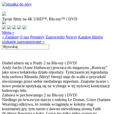
Twoje filmy na 4K UHD™, Blu-ray™ i DVD
Menu »
« Zamknij
O nas
Premiery
Zapowiedzi
Newsy
Katalog filmów
szukanie zaawansowane »
Diabeł ubiera się u Prady 2 na Blu-ray i DVD!
Andy Sachs (Anne Hathaway) powraca do magazynu „Runway”
jako nowa redaktorka działu reportaży. Tymczasem jej legendarna
była szefowa Miranda (Meryl Streep) staje do walki o przyszłość
stworzonego przez siebie medialnego imperium. Znajome twarze i
nowe postacie spotykają się na wybiegu w tej stylowej kontynuacji
kultowego hitu.
Zabawa w pochowanego 2 na Blu-ray i DVD!
Niedługo po krwawym starciu z rodziną Le Domas, Grace (Samara
Weaving) odkrywa, że została wciągnięta w kolejny etap
koszmarnej gry, tym razem z dawno niewidzianą siostrą Faith
(Kathryn Newton) u boku. Grace ma tylko jedną szansę na