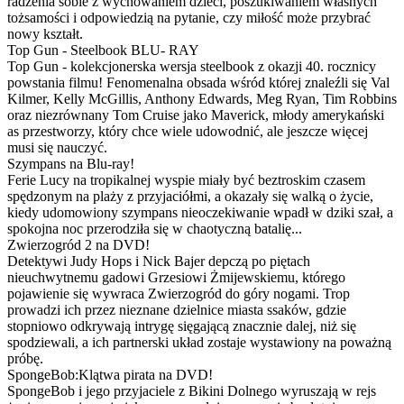
radzenia sobie z wychowaniem dzieci, poszukiwaniem własnych
tożsamości i odpowiedzią na pytanie, czy miłość może przybrać
nowy kształt.
Top Gun - Steelbook BLU- RAY
Top Gun - kolekcjonerska wersja steelbook z okazji 40. rocznicy
powstania filmu! Fenomenalna obsada wśród której znaleźli się Val
Kilmer, Kelly McGillis, Anthony Edwards, Meg Ryan, Tim Robbins
oraz niezrównany Tom Cruise jako Maverick, młody amerykański
as przestworzy, który chce wiele udowodnić, ale jeszcze więcej
musi się nauczyć.
Szympans na Blu-ray!
Ferie Lucy na tropikalnej wyspie miały być beztroskim czasem
spędzonym na plaży z przyjaciółmi, a okazały się walką o życie,
kiedy udomowiony szympans nieoczekiwanie wpadł w dziki szał, a
spokojna noc przerodziła się w chaotyczną batalię...
Zwierzogród 2 na DVD!
Detektywi Judy Hops i Nick Bajer depczą po piętach
nieuchwytnemu gadowi Grzesiowi Żmijewskiemu, którego
pojawienie się wywraca Zwierzogród do góry nogami. Trop
prowadzi ich przez nieznane dzielnice miasta ssaków, gdzie
stopniowo odkrywają intrygę sięgającą znacznie dalej, niż się
spodziewali, a ich partnerski układ zostaje wystawiony na poważną
próbę.
SpongeBob:Klątwa pirata na DVD!
SpongeBob i jego przyjaciele z Bikini Dolnego wyruszają w rejs