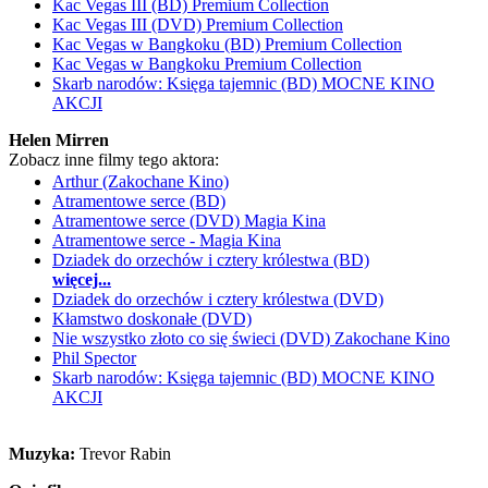
Kac Vegas III (BD) Premium Collection
Kac Vegas III (DVD) Premium Collection
Kac Vegas w Bangkoku (BD) Premium Collection
Kac Vegas w Bangkoku Premium Collection
Skarb narodów: Księga tajemnic (BD) MOCNE KINO
AKCJI
Helen Mirren
Zobacz inne filmy tego aktora:
Arthur (Zakochane Kino)
Atramentowe serce (BD)
Atramentowe serce (DVD) Magia Kina
Atramentowe serce - Magia Kina
Dziadek do orzechów i cztery królestwa (BD)
więcej...
Dziadek do orzechów i cztery królestwa (DVD)
Kłamstwo doskonałe (DVD)
Nie wszystko złoto co się świeci (DVD) Zakochane Kino
Phil Spector
Skarb narodów: Księga tajemnic (BD) MOCNE KINO
AKCJI
Muzyka:
Trevor Rabin