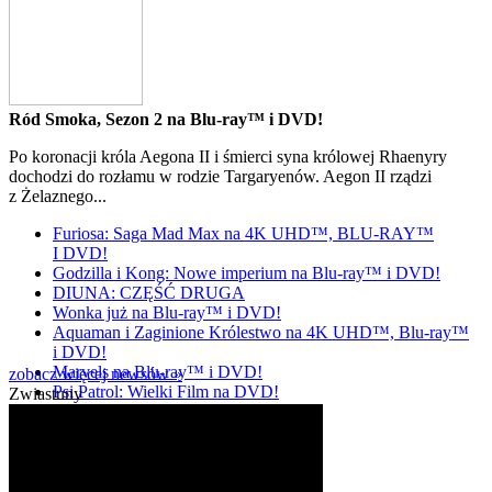
Ród Smoka, Sezon 2 na Blu-ray™ i DVD!
Po koronacji króla Aegona II i śmierci syna królowej Rhaenyry
dochodzi do rozłamu w rodzie Targaryenów. Aegon II rządzi
z Żelaznego...
Furiosa: Saga Mad Max na 4K UHD™, BLU-RAY™
I DVD!
Godzilla i Kong: Nowe imperium na Blu-ray™ i DVD!
DIUNA: CZĘŚĆ DRUGA
Wonka już na Blu-ray™ i DVD!
Aquaman i Zaginione Królestwo na 4K UHD™, Blu-ray™
i DVD!
Marvels na Blu-ray™ i DVD!
zobacz więcej newsów »
Psi Patrol: Wielki Film na DVD!
Zwiastuny