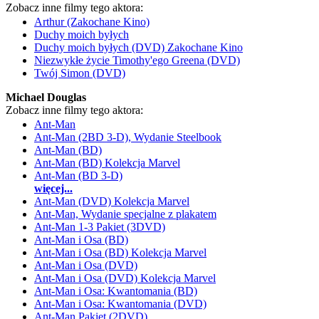
Zobacz inne filmy tego aktora:
Arthur (Zakochane Kino)
Duchy moich byłych
Duchy moich byłych (DVD) Zakochane Kino
Niezwykłe życie Timothy'ego Greena (DVD)
Twój Simon (DVD)
Michael Douglas
Zobacz inne filmy tego aktora:
Ant-Man
Ant-Man (2BD 3-D), Wydanie Steelbook
Ant-Man (BD)
Ant-Man (BD) Kolekcja Marvel
Ant-Man (BD 3-D)
więcej...
Ant-Man (DVD) Kolekcja Marvel
Ant-Man, Wydanie specjalne z plakatem
Ant-Man 1-3 Pakiet (3DVD)
Ant-Man i Osa (BD)
Ant-Man i Osa (BD) Kolekcja Marvel
Ant-Man i Osa (DVD)
Ant-Man i Osa (DVD) Kolekcja Marvel
Ant-Man i Osa: Kwantomania (BD)
Ant-Man i Osa: Kwantomania (DVD)
Ant-Man Pakiet (2DVD)