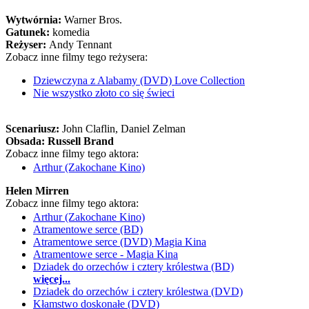
Wytwórnia:
Warner Bros.
Gatunek:
komedia
Reżyser:
Andy Tennant
Zobacz inne filmy tego reżysera:
Dziewczyna z Alabamy (DVD) Love Collection
Nie wszystko złoto co się świeci
Scenariusz:
John Claflin
, Daniel Zelman
Obsada:
Russell Brand
Zobacz inne filmy tego aktora:
Arthur (Zakochane Kino)
Helen Mirren
Zobacz inne filmy tego aktora:
Arthur (Zakochane Kino)
Atramentowe serce (BD)
Atramentowe serce (DVD) Magia Kina
Atramentowe serce - Magia Kina
Dziadek do orzechów i cztery królestwa (BD)
więcej...
Dziadek do orzechów i cztery królestwa (DVD)
Kłamstwo doskonałe (DVD)