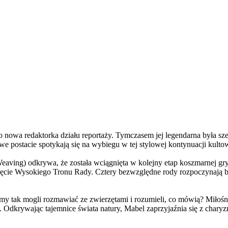
a redaktorka działu reportaży. Tymczasem jej legendarna była szefo
e postacie spotykają się na wybiegu w tej stylowej kontynuacji kulto
ving) odkrywa, że została wciągnięta w kolejny etap koszmarnej gry
 objęcie Wysokiego Tronu Rady. Cztery bezwzględne rody rozpoczynają 
 tak mogli rozmawiać ze zwierzętami i rozumieli, co mówią? Miłośni
. Odkrywając tajemnice świata natury, Mabel zaprzyjaźnia się z char