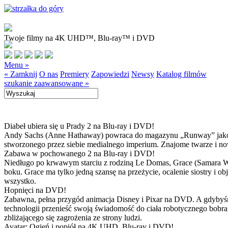
Twoje filmy na 4K UHD™, Blu-ray™ i DVD
Menu »
« Zamknij
O nas
Premiery
Zapowiedzi
Newsy
Katalog filmów
szukanie zaawansowane »
Diabeł ubiera się u Prady 2 na Blu-ray i DVD!
Andy Sachs (Anne Hathaway) powraca do magazynu „Runway” jako now
stworzonego przez siebie medialnego imperium. Znajome twarze i now
Zabawa w pochowanego 2 na Blu-ray i DVD!
Niedługo po krwawym starciu z rodziną Le Domas, Grace (Samara Wea
boku. Grace ma tylko jedną szansę na przeżycie, ocalenie siostry i
wszystko.
Hopnięci na DVD!
Zabawna, pełna przygód animacja Disney i Pixar na DVD. A gdybyśmy
technologii przenieść swoją świadomość do ciała robotycznego bobra
zbliżającego się zagrożenia ze strony ludzi.
Avatar: Ogień i popiół na 4K UHD, Blu-ray i DVD!