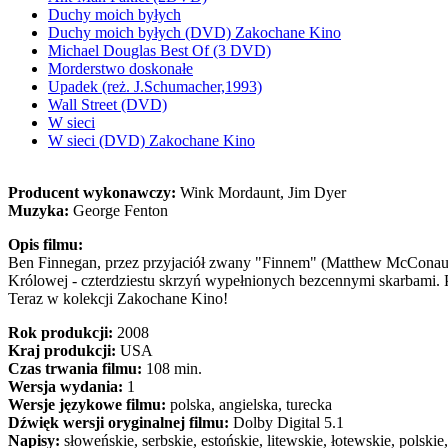
Duchy moich byłych
Duchy moich byłych (DVD) Zakochane Kino
Michael Douglas Best Of (3 DVD)
Morderstwo doskonałe
Upadek (reż. J.Schumacher,1993)
Wall Street (DVD)
W sieci
W sieci (DVD) Zakochane Kino
Producent wykonawczy:
Wink Mordaunt, Jim Dyer
Muzyka:
George Fenton
Opis filmu:
Ben Finnegan, przez przyjaciół zwany "Finnem" (Matthew McConaugh
Królowej - czterdziestu skrzyń wypełnionych bezcennymi skarbami.
Teraz w kolekcji Zakochane Kino!
Rok produkcji:
2008
Kraj produkcji:
USA
Czas trwania filmu:
108 min.
Wersja wydania:
1
Wersje językowe filmu:
polska, angielska, turecka
Dźwięk wersji oryginalnej filmu:
Dolby Digital 5.1
Napisy:
słoweńskie, serbskie, estońskie, litewskie, łotewskie, polskie