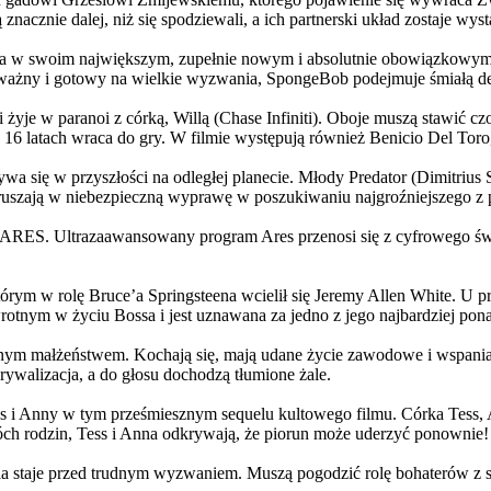
 znacznie dalej, niż się spodziewali, a ich partnerski układ zostaje w
życia w swoim największym, zupełnie nowym i absolutnie obowiązkowy
ażny i gotowy na wielkie wyzwania, SpongeBob podejmuje śmiałą dec
yje w paranoi z córką, Willą (Chase Infiniti). Oboje muszą stawić czoł
16 latach wraca do gry. W filmie występują również Benicio Del Toro,
grywa się w przyszłości na odległej planecie. Młody Predator (Dimitri
 ruszają w niebezpieczną wyprawę w poszukiwaniu najgroźniejszego z
: ARES. Ultrazaawansowany program Ares przenosi się z cyfrowego świ
rym w rolę Bruce’a Springsteena wcielił się Jeremy Allen White. U p
rotnym w życiu Bossa i jest uznawana za jedno z jego najbardziej po
jnym małżeństwem. Kochają się, mają udane życie zawodowe i wspaniałe
ywalizacja, a do głosu dochodzą tłumione żale.
 w tym prześmiesznym sequelu kultowego filmu. Córka Tess, Anna, 
h rodzin, Tess i Anna odkrywają, że piorun może uderzyć ponownie!
la staje przed trudnym wyzwaniem. Muszą pogodzić rolę bohaterów z s