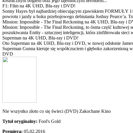
kosmicznym bogiem oraz jego tajemniczym heroldem...
F1: Film na 4K UHD, Blu-ray i DVD!
Sonny Hayes był najbardziej obiecującym zjawiskiem FORMUŁY 1® w 
powrotu i jazdy u boku przebojowego debiutanta Joshuy Pearce’a. To 
Mission: Impossible - The Final Reckoning na 4K UHD, Blu-ray i 
Mission: Impossible - The Final Reckoning, to ósma część kultowej 
poszukiwania Entity - sztucznej inteligencji, która zinfiltrowała sie
Superman na 4K UHD, Blu-ray i DVD!
Oto Superman na 4K UHD, Blu-ray i DVD, w nowej odsłonie Jamesa 
Superman Gunna kieruje się współczuciem i głęboko zakorzenioną wi
DVD
Nie wszystko złoto co się świeci (DVD) Zakochane Kino
Tytuł oryginalny:
Fool's Gold
Premiera:
05.02.2016