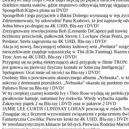
dzielnice miasta ssaków, gdzie stopniowo odkrywają intrygę sięgającą
SpongeBob:Klątwa pirata na DVD!
SpongeBob i jego przyjaciele z Bikini Dolnego wyruszają w rejs 
Zdeterminowany, by udowodnić Panu Krabowi, że jest naprawdę odw
Jedna bitwa po drugiej na 4K UHD, Blu-ray i DVD!
Zrezygnowany rewolucjonista Bob (Leonardo DiCaprio) pali trawkę i ż
bezlitosny przeciwnik, pułkownik Steven J. Lockjaw (Sean Penn), po 
Predator: Strefa zagrożenia na 4K UHD, Blu-ray i DVD!
Akcja tej nowej, fascynującej odsłony kultowej serii „Predator” roz
nieoczekiwanie znajduje sojuszniczkę w Thii (Elle Fanning). Razem
Tron: Ares na 4K UHD, Blu-ray i DVD!
Przygotuj się na pełną elektryzującej akcji przygodę w filmie TRON
jest gotowa na pierwszy fizyczny kontakt ze Sztuczną Inteligencją?
Springsteen: Ocal mnie od nicości na Blu-ray i DVD!
Osobisty film o powstawaniu akustycznego albumu „Nebraska”, w któ
sukcesu z demonami przeszłości. „Nebraska” okazała się punktem zw
Państwo Rose na Blu-ray i DVD!
W tej cierpkiej czarnej komedii Ivy i Theo Rose wydają się perfekcy
gwałtownie hamuje, natomiast Ivy rozkwita. Wtedy wybucha zajadła r
Zakręcony piątek 2 na Blu-ray i DVD oraz w pakiecie 2 DVD
JAMIE LEE CURTIS i LINDSAY LOHAN powracają w rolach Tess i Anny
Zmagając się z licznymi wyzwaniami związanymi z połączeniem dwóc
Fantastyczna Czwórka: Pierwsze kroki na 4K UHD, Blu-ray i DVD!
W retrofuturystycznym klimacie lat 60-tych Pierwsza Rodzina Marve