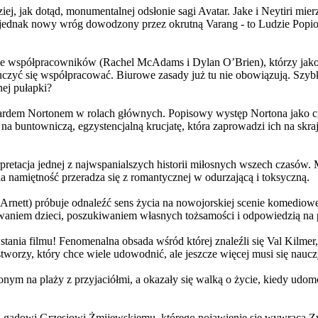
j, jak dotąd, monumentalnej odsłonie sagi Avatar. Jake i Neytiri mierzą
jednak nowy wróg dowodzony przez okrutną Varang - to Ludzie Popiołu
 współpracowników (Rachel McAdams i Dylan O’Brien), którzy jako jed
yć się współpracować. Biurowe zasady już tu nie obowiązują. Szybko 
nej pułapki?
wardem Nortonem w rolach głównych. Popisowy występ Nortona jako c
a buntowniczą, egzystencjalną krucjatę, która zaprowadzi ich na skraj
etacja jednej z najwspanialszych historii miłosnych wszech czasów. M
na namiętność przeradza się z romantycznej w odurzającą i toksyczną.
Arnett) próbuje odnaleźć sens życia na nowojorskiej scenie komediow
owaniem dzieci, poszukiwaniem własnych tożsamości i odpowiedzią na p
wstania filmu! Fenomenalna obsada wśród której znaleźli się Val Kilm
orzy, który chce wiele udowodnić, ale jeszcze więcej musi się naucz
onym na plaży z przyjaciółmi, a okazały się walką o życie, kiedy ud
 gadowi Grzesiowi Żmijewskiemu, którego pojawienie się wywraca Zw