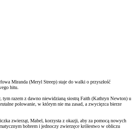
wa Miranda (Meryl Streep) staje do walki o przyszłość
wego hitu.
, tym razem z dawno niewidzianą siostrą Faith (Kathryn Newton) u
brutalne polowanie, w którym nie ma zasad, a zwycięzca bierze
czka zwierząt, Mabel, korzysta z okazji, aby za pomocą nowych
yzmatycznym bobrem i jednoczy zwierzęce królestwo w obliczu