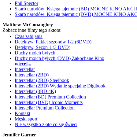
Phil Spector
Skarb narodów: Księga tajemnic (BD) MOCNE KINO AKCJI
Skarb narodów: Księga tajemnic (DVD) MOCNE KINO AKC
Matthew McConaughey
Zobacz inne filmy tego aktora:
Czas zabijania
Detektyw, Pakiet sezonów 1-2 (6DVD)
Detektyw, Sezon 1 (3 DVD)
Duchy moich byłych
Duchy moich byłych (DVD) Zakochane Kino
więcej...
Interstellar
Interstellar (2BD)
Interstellar (2BD) Steelbook
Interstellar (2BD) Wydanie specjalne Digibook
Interstellar (3BD 4K)
Interstellar (BD) Premium Collection
Interstellar (DVD) Iconic Moments
Interstellar Premium Collection
Kontakt
Męski sport
Nie wszystko złoto co się świeci
Jennifer Garner