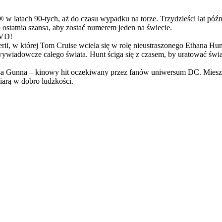
latach 90-tych, aż do czasu wypadku na torze. Trzydzieści lat późn
ostatnia szansa, aby zostać numerem jeden na świecie.
DVD!
serii, w której Tom Cruise wciela się w rolę nieustraszonego Ethana 
ci wywiadowcze całego świata. Hunt ściga się z czasem, by uratować świ
Gunna – kinowy hit oczekiwany przez fanów uniwersum DC. Mieszanka
arą w dobro ludzkości.