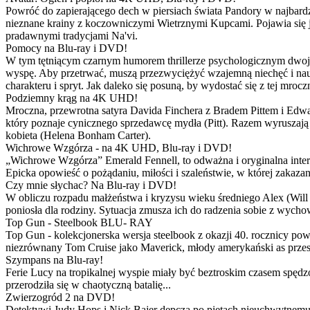
Powróć do zapierającego dech w piersiach świata Pandory w najbardzie
nieznane krainy z koczowniczymi Wietrznymi Kupcami. Pojawia się 
pradawnymi tradycjami Na'vi.
Pomocy na Blu-ray i DVD!
W tym tętniącym czarnym humorem thrillerze psychologicznym dwoje
wyspę. Aby przetrwać, muszą przezwyciężyć wzajemną niechęć i naucz
charakteru i spryt. Jak daleko się posuną, by wydostać się z tej mrocz
Podziemny krąg na 4K UHD!
Mroczna, przewrotna satyra Davida Finchera z Bradem Pittem i Ed
który poznaje cynicznego sprzedawcę mydła (Pitt). Razem wyruszają n
kobieta (Helena Bonham Carter).
Wichrowe Wzgórza - na 4K UHD, Blu-ray i DVD!
„Wichrowe Wzgórza” Emerald Fennell, to odważna i oryginalna interpr
Epicka opowieść o pożądaniu, miłości i szaleństwie, w której zakaza
Czy mnie słychac? Na Blu-ray i DVD!
W obliczu rozpadu małżeństwa i kryzysu wieku średniego Alex (Will 
poniosła dla rodziny. Sytuacja zmusza ich do radzenia sobie z wych
Top Gun - Steelbook BLU- RAY
Top Gun - kolekcjonerska wersja steelbook z okazji 40. rocznicy po
niezrównany Tom Cruise jako Maverick, młody amerykański as przestw
Szympans na Blu-ray!
Ferie Lucy na tropikalnej wyspie miały być beztroskim czasem spędz
przerodziła się w chaotyczną batalię...
Zwierzogród 2 na DVD!
Detektywi Judy Hops i Nick Bajer depczą po piętach nieuchwytnemu