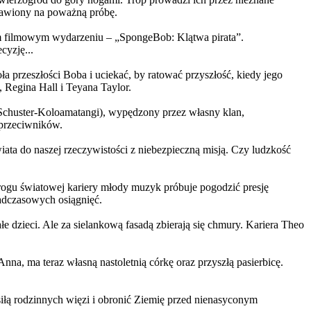
ystawiony na poważną próbę.
m filmowym wydarzeniu – „SpongeBob: Klątwa pirata”.
yzję...
a przeszłości Boba i uciekać, by ratować przyszłość, kiedy jego
 Regina Hall i Teyana Taylor.
us Schuster-Koloamatangi), wypędzony przez własny klan,
 przeciwników.
ata do naszej rzeczywistości z niebezpieczną misją. Czy ludzkość
rogu światowej kariery młody muzyk próbuje pogodzić presję
nadczasowych osiągnięć.
 dzieci. Ale za sielankową fasadą zbierają się chmury. Kariera Theo
ma teraz własną nastoletnią córkę oraz przyszłą pasierbicę.
iłą rodzinnych więzi i obronić Ziemię przed nienasyconym