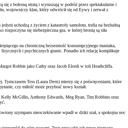
 się z bolesną stratą i wyruszają w podróż przez spektakularne i
, wojowniczy klan, który odwrócił się od Eywy i zerwał z
yni uchodzą z życiem z katastrofy samolotu, trafia na bezludną
rozpoczyna się niebezpieczna gra, w której bronią są siła
ierpiącego na chroniczną bezsenność konsumpcyjnego maniaka,
 fizycznych i psychicznych granic. Ponadto ich relację komplikuje
argot Robbie jako Cathy oraz Jacob Elordi w roli Heathcliffa.
ej. Tymczasem Tess (Laura Dern) mierzy się z poświęceniami, które
ytanie, czy miłość może przybrać nowy kształt.
er, Kelly McGillis, Anthony Edwards, Meg Ryan, Tim Robbins oraz
yć.
omowiony szympans nieoczekiwanie wpadł w dziki szał, a spokojna noc
ierzogród do góry nogami. Trop prowadzi ich przez nieznane