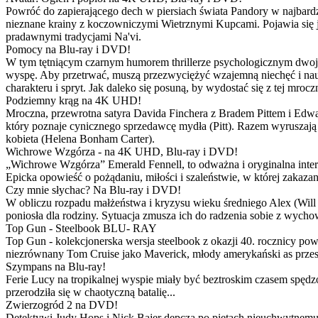
Powróć do zapierającego dech w piersiach świata Pandory w najbardzie
nieznane krainy z koczowniczymi Wietrznymi Kupcami. Pojawia się 
pradawnymi tradycjami Na'vi.
Pomocy na Blu-ray i DVD!
W tym tętniącym czarnym humorem thrillerze psychologicznym dwoje
wyspę. Aby przetrwać, muszą przezwyciężyć wzajemną niechęć i naucz
charakteru i spryt. Jak daleko się posuną, by wydostać się z tej mrocz
Podziemny krąg na 4K UHD!
Mroczna, przewrotna satyra Davida Finchera z Bradem Pittem i Ed
który poznaje cynicznego sprzedawcę mydła (Pitt). Razem wyruszają n
kobieta (Helena Bonham Carter).
Wichrowe Wzgórza - na 4K UHD, Blu-ray i DVD!
„Wichrowe Wzgórza” Emerald Fennell, to odważna i oryginalna interpr
Epicka opowieść o pożądaniu, miłości i szaleństwie, w której zakaza
Czy mnie słychac? Na Blu-ray i DVD!
W obliczu rozpadu małżeństwa i kryzysu wieku średniego Alex (Will 
poniosła dla rodziny. Sytuacja zmusza ich do radzenia sobie z wych
Top Gun - Steelbook BLU- RAY
Top Gun - kolekcjonerska wersja steelbook z okazji 40. rocznicy po
niezrównany Tom Cruise jako Maverick, młody amerykański as przestw
Szympans na Blu-ray!
Ferie Lucy na tropikalnej wyspie miały być beztroskim czasem spędz
przerodziła się w chaotyczną batalię...
Zwierzogród 2 na DVD!
Detektywi Judy Hops i Nick Bajer depczą po piętach nieuchwytnemu