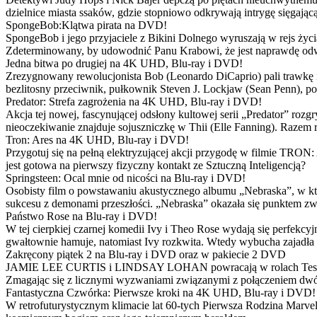
dzielnice miasta ssaków, gdzie stopniowo odkrywają intrygę sięgającą
SpongeBob:Klątwa pirata na DVD!
SpongeBob i jego przyjaciele z Bikini Dolnego wyruszają w rejs 
Zdeterminowany, by udowodnić Panu Krabowi, że jest naprawdę odw
Jedna bitwa po drugiej na 4K UHD, Blu-ray i DVD!
Zrezygnowany rewolucjonista Bob (Leonardo DiCaprio) pali trawkę i ż
bezlitosny przeciwnik, pułkownik Steven J. Lockjaw (Sean Penn), po 
Predator: Strefa zagrożenia na 4K UHD, Blu-ray i DVD!
Akcja tej nowej, fascynującej odsłony kultowej serii „Predator” roz
nieoczekiwanie znajduje sojuszniczkę w Thii (Elle Fanning). Razem
Tron: Ares na 4K UHD, Blu-ray i DVD!
Przygotuj się na pełną elektryzującej akcji przygodę w filmie TRON
jest gotowa na pierwszy fizyczny kontakt ze Sztuczną Inteligencją?
Springsteen: Ocal mnie od nicości na Blu-ray i DVD!
Osobisty film o powstawaniu akustycznego albumu „Nebraska”, w któ
sukcesu z demonami przeszłości. „Nebraska” okazała się punktem zw
Państwo Rose na Blu-ray i DVD!
W tej cierpkiej czarnej komedii Ivy i Theo Rose wydają się perfekcy
gwałtownie hamuje, natomiast Ivy rozkwita. Wtedy wybucha zajadła r
Zakręcony piątek 2 na Blu-ray i DVD oraz w pakiecie 2 DVD
JAMIE LEE CURTIS i LINDSAY LOHAN powracają w rolach Tess i Anny
Zmagając się z licznymi wyzwaniami związanymi z połączeniem dwóc
Fantastyczna Czwórka: Pierwsze kroki na 4K UHD, Blu-ray i DVD!
W retrofuturystycznym klimacie lat 60-tych Pierwsza Rodzina Marve