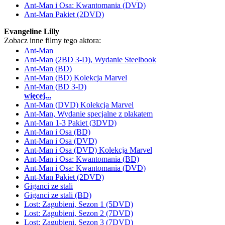
Ant-Man i Osa: Kwantomania (DVD)
Ant-Man Pakiet (2DVD)
Evangeline Lilly
Zobacz inne filmy tego aktora:
Ant-Man
Ant-Man (2BD 3-D), Wydanie Steelbook
Ant-Man (BD)
Ant-Man (BD) Kolekcja Marvel
Ant-Man (BD 3-D)
więcej...
Ant-Man (DVD) Kolekcja Marvel
Ant-Man, Wydanie specjalne z plakatem
Ant-Man 1-3 Pakiet (3DVD)
Ant-Man i Osa (BD)
Ant-Man i Osa (DVD)
Ant-Man i Osa (DVD) Kolekcja Marvel
Ant-Man i Osa: Kwantomania (BD)
Ant-Man i Osa: Kwantomania (DVD)
Ant-Man Pakiet (2DVD)
Giganci ze stali
Giganci ze stali (BD)
Lost: Zagubieni, Sezon 1 (5DVD)
Lost: Zagubieni, Sezon 2 (7DVD)
Lost: Zagubieni, Sezon 3 (7DVD)