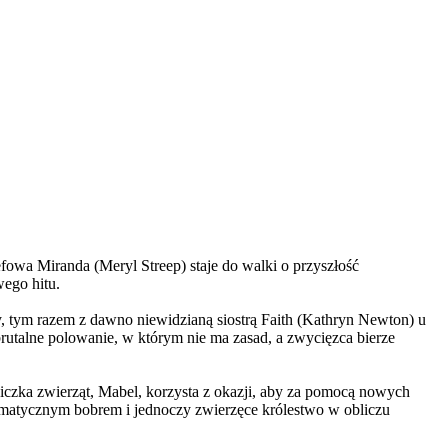
wa Miranda (Meryl Streep) staje do walki o przyszłość
wego hitu.
, tym razem z dawno niewidzianą siostrą Faith (Kathryn Newton) u
brutalne polowanie, w którym nie ma zasad, a zwycięzca bierze
czka zwierząt, Mabel, korzysta z okazji, aby za pomocą nowych
yzmatycznym bobrem i jednoczy zwierzęce królestwo w obliczu