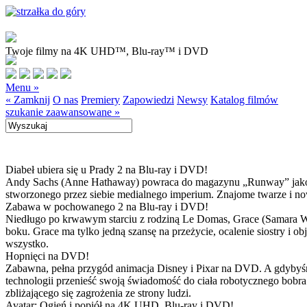
Twoje filmy na 4K UHD™, Blu-ray™ i DVD
Menu »
« Zamknij
O nas
Premiery
Zapowiedzi
Newsy
Katalog filmów
szukanie zaawansowane »
Diabeł ubiera się u Prady 2 na Blu-ray i DVD!
Andy Sachs (Anne Hathaway) powraca do magazynu „Runway” jako now
stworzonego przez siebie medialnego imperium. Znajome twarze i now
Zabawa w pochowanego 2 na Blu-ray i DVD!
Niedługo po krwawym starciu z rodziną Le Domas, Grace (Samara Wea
boku. Grace ma tylko jedną szansę na przeżycie, ocalenie siostry i
wszystko.
Hopnięci na DVD!
Zabawna, pełna przygód animacja Disney i Pixar na DVD. A gdybyśmy
technologii przenieść swoją świadomość do ciała robotycznego bobra
zbliżającego się zagrożenia ze strony ludzi.
Avatar: Ogień i popiół na 4K UHD, Blu-ray i DVD!