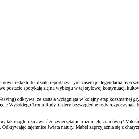
a redaktorka działu reportaży. Tymczasem jej legendarna była szefo
e postacie spotykają się na wybiegu w tej stylowej kontynuacji kulto
ving) odkrywa, że została wciągnięta w kolejny etap koszmarnej gry
 objęcie Wysokiego Tronu Rady. Cztery bezwzględne rody rozpoczynają 
 tak mogli rozmawiać ze zwierzętami i rozumieli, co mówią? Miłośni
. Odkrywając tajemnice świata natury, Mabel zaprzyjaźnia się z char