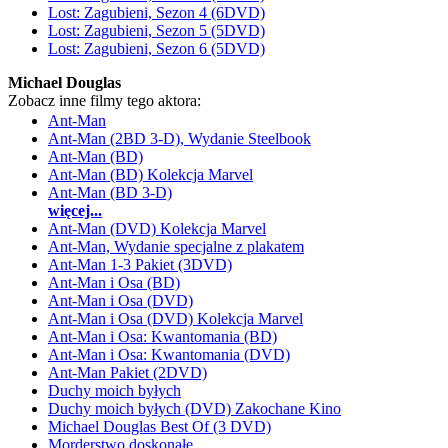
Lost: Zagubieni, Sezon 4 (6DVD)
Lost: Zagubieni, Sezon 5 (5DVD)
Lost: Zagubieni, Sezon 6 (5DVD)
Michael Douglas
Zobacz inne filmy tego aktora:
Ant-Man
Ant-Man (2BD 3-D), Wydanie Steelbook
Ant-Man (BD)
Ant-Man (BD) Kolekcja Marvel
Ant-Man (BD 3-D)
więcej...
Ant-Man (DVD) Kolekcja Marvel
Ant-Man, Wydanie specjalne z plakatem
Ant-Man 1-3 Pakiet (3DVD)
Ant-Man i Osa (BD)
Ant-Man i Osa (DVD)
Ant-Man i Osa (DVD) Kolekcja Marvel
Ant-Man i Osa: Kwantomania (BD)
Ant-Man i Osa: Kwantomania (DVD)
Ant-Man Pakiet (2DVD)
Duchy moich byłych
Duchy moich byłych (DVD) Zakochane Kino
Michael Douglas Best Of (3 DVD)
Morderstwo doskonałe