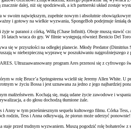
 znacznie dalej, niż się spodziewali, a ich partnerski układ zostaje w
życia w swoim największym, zupełnie nowym i absolutnie obowiązkowy
ażny i gotowy na wielkie wyzwania, SpongeBob podejmuje śmiałą dec
yje w paranoi z córką, Willą (Chase Infiniti). Oboje muszą stawić czoł
16 latach wraca do gry. W filmie występują również Benicio Del Toro,
grywa się w przyszłości na odległej planecie. Młody Predator (Dimitri
 ruszają w niebezpieczną wyprawę w poszukiwaniu najgroźniejszego z
: ARES. Ultrazaawansowany program Ares przenosi się z cyfrowego świ
rym w rolę Bruce’a Springsteena wcielił się Jeremy Allen White. U p
rotnym w życiu Bossa i jest uznawana za jedno z jego najbardziej po
jnym małżeństwem. Kochają się, mają udane życie zawodowe i wspaniałe
ywalizacja, a do głosu dochodzą tłumione żale.
 w tym prześmiesznym sequelu kultowego filmu. Córka Tess, Anna, 
h rodzin, Tess i Anna odkrywają, że piorun może uderzyć ponownie!
la staje przed trudnym wyzwaniem. Muszą pogodzić rolę bohaterów z s