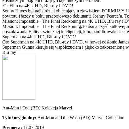
kosmicznym bogiem oraz jego tajemniczym heroldem...
F1: Film na 4K UHD, Blu-ray i DVD!
Sonny Hayes był najbardziej obiecującym zjawiskiem FORMUŁY 1® w 
powrotu i jazdy u boku przebojowego debiutanta Joshuy Pearce’a. To 
Mission: Impossible - The Final Reckoning na 4K UHD, Blu-ray i 
Mission: Impossible - The Final Reckoning, to ósma część kultowej 
poszukiwania Entity - sztucznej inteligencji, która zinfiltrowała sie
Superman na 4K UHD, Blu-ray i DVD!
Oto Superman na 4K UHD, Blu-ray i DVD, w nowej odsłonie Jamesa 
Superman Gunna kieruje się współczuciem i głęboko zakorzenioną wi
Blu-ray
Ant-Man i Osa (BD) Kolekcja Marvel
Tytuł oryginalny:
Ant-Man and the Wasp (BD) Marvel Collection
Premiera:
17.07.2019