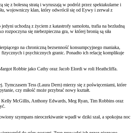
 się z bolesną stratą i wyruszają w podróż przez spektakularne i
, wojowniczy klan, który odwrócił się od Eywy i zerwał z
yni uchodzą z życiem z katastrofy samolotu, trafia na bezludną
rozpoczyna się niebezpieczna gra, w której bronią są siła
ierpiącego na chroniczną bezsenność konsumpcyjnego maniaka,
 fizycznych i psychicznych granic. Ponadto ich relację komplikuje
argot Robbie jako Cathy oraz Jacob Elordi w roli Heathcliffa.
ej. Tymczasem Tess (Laura Dern) mierzy się z poświęceniami, które
ytanie, czy miłość może przybrać nowy kształt.
er, Kelly McGillis, Anthony Edwards, Meg Ryan, Tim Robbins oraz
yć.
omowiony szympans nieoczekiwanie wpadł w dziki szał, a spokojna noc
ierzogród do góry nogami. Trop prowadzi ich przez nieznane