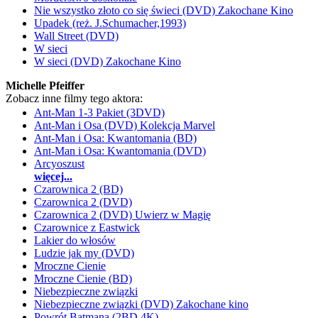
Nie wszystko złoto co się świeci (DVD) Zakochane Kino
Upadek (reż. J.Schumacher,1993)
Wall Street (DVD)
W sieci
W sieci (DVD) Zakochane Kino
Michelle Pfeiffer
Zobacz inne filmy tego aktora:
Ant-Man 1-3 Pakiet (3DVD)
Ant-Man i Osa (DVD) Kolekcja Marvel
Ant-Man i Osa: Kwantomania (BD)
Ant-Man i Osa: Kwantomania (DVD)
Arcyoszust
więcej...
Czarownica 2 (BD)
Czarownica 2 (DVD)
Czarownica 2 (DVD) Uwierz w Magię
Czarownice z Eastwick
Lakier do włosów
Ludzie jak my (DVD)
Mroczne Cienie
Mroczne Cienie (BD)
Niebezpieczne związki
Niebezpieczne związki (DVD) Zakochane kino
Powrót Batmana (2BD 4K)