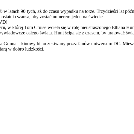
latach 90-tych, aż do czasu wypadku na torze. Trzydzieści lat późn
ostatnia szansa, aby zostać numerem jeden na świecie.
DVD!
serii, w której Tom Cruise wciela się w rolę nieustraszonego Ethana 
ci wywiadowcze całego świata. Hunt ściga się z czasem, by uratować świ
Gunna – kinowy hit oczekiwany przez fanów uniwersum DC. Mieszanka
arą w dobro ludzkości.