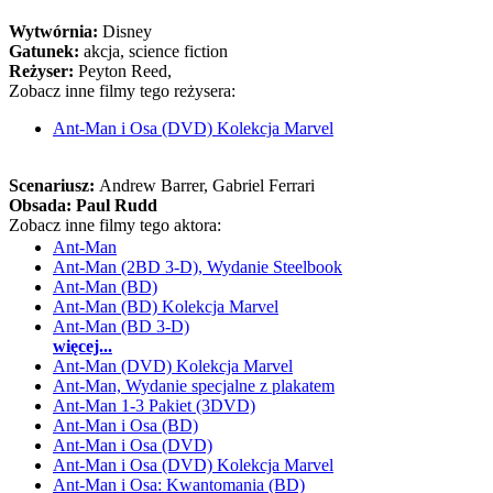
Wytwórnia:
Disney
Gatunek:
akcja, science fiction
Reżyser:
Peyton Reed,
Zobacz inne filmy tego reżysera:
Ant-Man i Osa (DVD) Kolekcja Marvel
Scenariusz:
Andrew Barrer
, Gabriel Ferrari
Obsada:
Paul Rudd
Zobacz inne filmy tego aktora:
Ant-Man
Ant-Man (2BD 3-D), Wydanie Steelbook
Ant-Man (BD)
Ant-Man (BD) Kolekcja Marvel
Ant-Man (BD 3-D)
więcej...
Ant-Man (DVD) Kolekcja Marvel
Ant-Man, Wydanie specjalne z plakatem
Ant-Man 1-3 Pakiet (3DVD)
Ant-Man i Osa (BD)
Ant-Man i Osa (DVD)
Ant-Man i Osa (DVD) Kolekcja Marvel
Ant-Man i Osa: Kwantomania (BD)