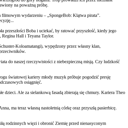
ystawiony na poważną próbę.
m filmowym wydarzeniu – „SpongeBob: Klątwa pirata”.
yzję...
a przeszłości Boba i uciekać, by ratować przyszłość, kiedy jego
 Regina Hall i Teyana Taylor.
us Schuster-Koloamatangi), wypędzony przez własny klan,
 przeciwników.
ata do naszej rzeczywistości z niebezpieczną misją. Czy ludzkość
rogu światowej kariery młody muzyk próbuje pogodzić presję
nadczasowych osiągnięć.
 dzieci. Ale za sielankową fasadą zbierają się chmury. Kariera Theo
ma teraz własną nastoletnią córkę oraz przyszłą pasierbicę.
iłą rodzinnych więzi i obronić Ziemię przed nienasyconym