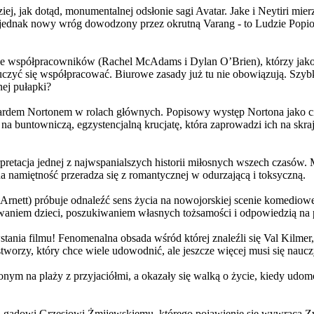
j, jak dotąd, monumentalnej odsłonie sagi Avatar. Jake i Neytiri mierzą
jednak nowy wróg dowodzony przez okrutną Varang - to Ludzie Popiołu
 współpracowników (Rachel McAdams i Dylan O’Brien), którzy jako jed
yć się współpracować. Biurowe zasady już tu nie obowiązują. Szybko 
nej pułapki?
wardem Nortonem w rolach głównych. Popisowy występ Nortona jako c
a buntowniczą, egzystencjalną krucjatę, która zaprowadzi ich na skraj
etacja jednej z najwspanialszych historii miłosnych wszech czasów. M
na namiętność przeradza się z romantycznej w odurzającą i toksyczną.
Arnett) próbuje odnaleźć sens życia na nowojorskiej scenie komediow
owaniem dzieci, poszukiwaniem własnych tożsamości i odpowiedzią na p
wstania filmu! Fenomenalna obsada wśród której znaleźli się Val Kilm
orzy, który chce wiele udowodnić, ale jeszcze więcej musi się naucz
onym na plaży z przyjaciółmi, a okazały się walką o życie, kiedy ud
 gadowi Grzesiowi Żmijewskiemu, którego pojawienie się wywraca Zw