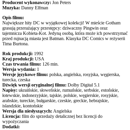
Producent wykonawczy:
Jon Peters
Muzyka:
Danny Elfman
Opis filmu:
Największe hity DC w wyjątkowej kolekcji! W mieście Gotham
grasują przerażający przestępcy: dziwaczny Pingwin oraz
tajemnicza Kobieta-Kot. Jedyną osobą, która może ich powstrzymać
przed rujnacją miasta jest Batman. Klasyka DC Comics w reżyserii
Tima Burtona.
Rok produkcji:
1992
Kraj produkcji:
USA
Czas trwania filmu:
126 min.
Wersja wydania:
1
Wersje językowe filmu:
polska, angielska, rosyjska, węgierska,
turecka, czeska
Dźwięk wersji oryginalnej filmu:
Dolby Digital 5.1
Napisy:
ukraińskie, słoweńskie, rumuńskie, serbskie, estońskie,
łotewskie, indonezyjskie, tajskie, polskie, węgierskie, rosyjskie,
arabskie, tureckie, bułgarskie, czeskie, greckie, hebrajskie,
islandzkie, kontońskie
Wersja dla niesłyszących:
Angielska
Licencja:
film do sprzedaży detalicznej bez licencji do
wypożyczania
Dodatki: