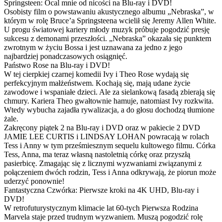
Springsteen: Ocal mnie od nicości na Blu-ray i DVD!
Osobisty film o powstawaniu akustycznego albumu „Nebraska”, w
którym w rolę Bruce’a Springsteena wcielił się Jeremy Allen White.
U progu światowej kariery młody muzyk próbuje pogodzić presję
sukcesu z demonami przeszłości. „Nebraska” okazała się punktem
zwrotnym w życiu Bossa i jest uznawana za jedno z jego
najbardziej ponadczasowych osiągnięć.
Państwo Rose na Blu-ray i DVD!
W tej cierpkiej czarnej komedii Ivy i Theo Rose wydają się
perfekcyjnym małżeństwem. Kochają się, mają udane życie
zawodowe i wspaniałe dzieci. Ale za sielankową fasadą zbierają się
chmury. Kariera Theo gwałtownie hamuje, natomiast Ivy rozkwita.
Wtedy wybucha zajadła rywalizacja, a do głosu dochodzą tłumione
żale.
Zakręcony piątek 2 na Blu-ray i DVD oraz w pakiecie 2 DVD
JAMIE LEE CURTIS i LINDSAY LOHAN powracają w rolach
Tess i Anny w tym prześmiesznym sequelu kultowego filmu. Córka
Tess, Anna, ma teraz własną nastoletnią córkę oraz przyszłą
pasierbicę. Zmagając się z licznymi wyzwaniami związanymi z
połączeniem dwóch rodzin, Tess i Anna odkrywają, że piorun może
uderzyć ponownie!
Fantastyczna Czwórka: Pierwsze kroki na 4K UHD, Blu-ray i
DVD!
W retrofuturystycznym klimacie lat 60-tych Pierwsza Rodzina
Marvela staje przed trudnym wyzwaniem. Muszą pogodzić rolę