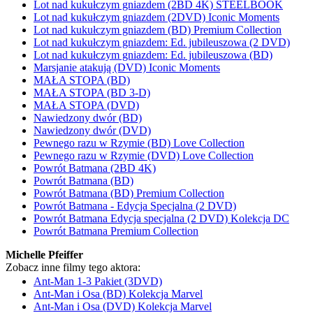
Lot nad kukułczym gniazdem (2BD 4K) STEELBOOK
Lot nad kukułczym gniazdem (2DVD) Iconic Moments
Lot nad kukułczym gniazdem (BD) Premium Collection
Lot nad kukułczym gniazdem: Ed. jubileuszowa (2 DVD)
Lot nad kukułczym gniazdem: Ed. jubileuszowa (BD)
Marsjanie atakują (DVD) Iconic Moments
MAŁA STOPA (BD)
MAŁA STOPA (BD 3-D)
MAŁA STOPA (DVD)
Nawiedzony dwór (BD)
Nawiedzony dwór (DVD)
Pewnego razu w Rzymie (BD) Love Collection
Pewnego razu w Rzymie (DVD) Love Collection
Powrót Batmana (2BD 4K)
Powrót Batmana (BD)
Powrót Batmana (BD) Premium Collection
Powrót Batmana - Edycja Specjalna (2 DVD)
Powrót Batmana Edycja specjalna (2 DVD) Kolekcja DC
Powrót Batmana Premium Collection
Michelle Pfeiffer
Zobacz inne filmy tego aktora:
Ant-Man 1-3 Pakiet (3DVD)
Ant-Man i Osa (BD) Kolekcja Marvel
Ant-Man i Osa (DVD) Kolekcja Marvel