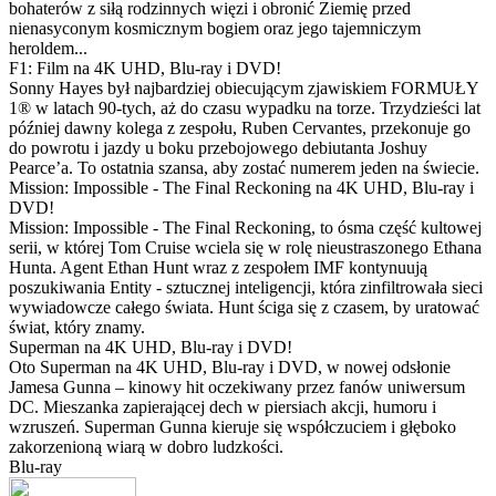
bohaterów z siłą rodzinnych więzi i obronić Ziemię przed
nienasyconym kosmicznym bogiem oraz jego tajemniczym
heroldem...
F1: Film na 4K UHD, Blu-ray i DVD!
Sonny Hayes był najbardziej obiecującym zjawiskiem FORMUŁY
1® w latach 90-tych, aż do czasu wypadku na torze. Trzydzieści lat
później dawny kolega z zespołu, Ruben Cervantes, przekonuje go
do powrotu i jazdy u boku przebojowego debiutanta Joshuy
Pearce’a. To ostatnia szansa, aby zostać numerem jeden na świecie.
Mission: Impossible - The Final Reckoning na 4K UHD, Blu-ray i
DVD!
Mission: Impossible - The Final Reckoning, to ósma część kultowej
serii, w której Tom Cruise wciela się w rolę nieustraszonego Ethana
Hunta. Agent Ethan Hunt wraz z zespołem IMF kontynuują
poszukiwania Entity - sztucznej inteligencji, która zinfiltrowała sieci
wywiadowcze całego świata. Hunt ściga się z czasem, by uratować
świat, który znamy.
Superman na 4K UHD, Blu-ray i DVD!
Oto Superman na 4K UHD, Blu-ray i DVD, w nowej odsłonie
Jamesa Gunna – kinowy hit oczekiwany przez fanów uniwersum
DC. Mieszanka zapierającej dech w piersiach akcji, humoru i
wzruszeń. Superman Gunna kieruje się współczuciem i głęboko
zakorzenioną wiarą w dobro ludzkości.
Blu-ray