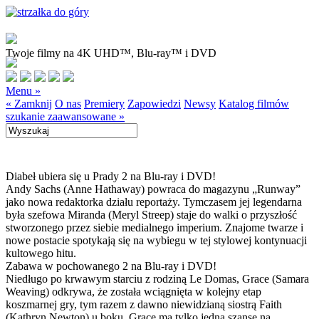
Twoje filmy na 4K UHD™, Blu-ray™ i DVD
Menu »
« Zamknij
O nas
Premiery
Zapowiedzi
Newsy
Katalog filmów
szukanie zaawansowane »
Diabeł ubiera się u Prady 2 na Blu-ray i DVD!
Andy Sachs (Anne Hathaway) powraca do magazynu „Runway”
jako nowa redaktorka działu reportaży. Tymczasem jej legendarna
była szefowa Miranda (Meryl Streep) staje do walki o przyszłość
stworzonego przez siebie medialnego imperium. Znajome twarze i
nowe postacie spotykają się na wybiegu w tej stylowej kontynuacji
kultowego hitu.
Zabawa w pochowanego 2 na Blu-ray i DVD!
Niedługo po krwawym starciu z rodziną Le Domas, Grace (Samara
Weaving) odkrywa, że została wciągnięta w kolejny etap
koszmarnej gry, tym razem z dawno niewidzianą siostrą Faith
(Kathryn Newton) u boku. Grace ma tylko jedną szansę na