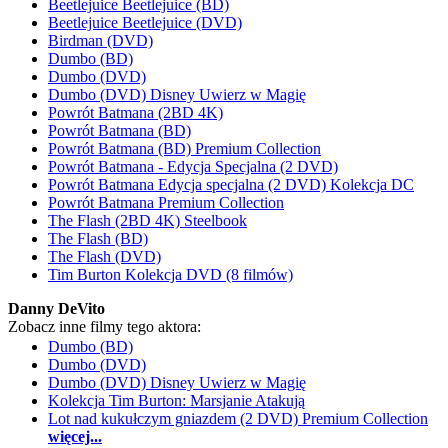
Beetlejuice Beetlejuice (BD)
Beetlejuice Beetlejuice (DVD)
Birdman (DVD)
Dumbo (BD)
Dumbo (DVD)
Dumbo (DVD) Disney Uwierz w Magię
Powrót Batmana (2BD 4K)
Powrót Batmana (BD)
Powrót Batmana (BD) Premium Collection
Powrót Batmana - Edycja Specjalna (2 DVD)
Powrót Batmana Edycja specjalna (2 DVD) Kolekcja DC
Powrót Batmana Premium Collection
The Flash (2BD 4K) Steelbook
The Flash (BD)
The Flash (DVD)
Tim Burton Kolekcja DVD (8 filmów)
Danny DeVito
Zobacz inne filmy tego aktora:
Dumbo (BD)
Dumbo (DVD)
Dumbo (DVD) Disney Uwierz w Magię
Kolekcja Tim Burton: Marsjanie Atakują
Lot nad kukułczym gniazdem (2 DVD) Premium Collection
więcej...