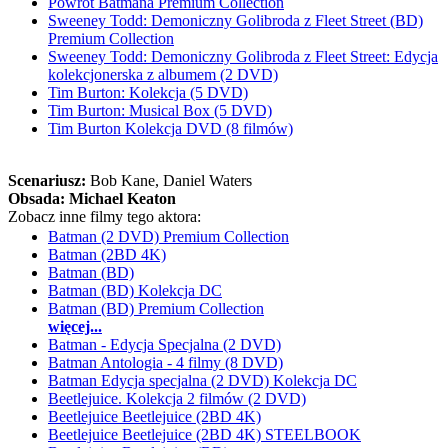
Powrót Batmana Premium Collection
Sweeney Todd: Demoniczny Golibroda z Fleet Street (BD)
Premium Collection
Sweeney Todd: Demoniczny Golibroda z Fleet Street: Edycja
kolekcjonerska z albumem (2 DVD)
Tim Burton: Kolekcja (5 DVD)
Tim Burton: Musical Box (5 DVD)
Tim Burton Kolekcja DVD (8 filmów)
Scenariusz:
Bob Kane
, Daniel Waters
Obsada:
Michael Keaton
Zobacz inne filmy tego aktora:
Batman (2 DVD) Premium Collection
Batman (2BD 4K)
Batman (BD)
Batman (BD) Kolekcja DC
Batman (BD) Premium Collection
więcej...
Batman - Edycja Specjalna (2 DVD)
Batman Antologia - 4 filmy (8 DVD)
Batman Edycja specjalna (2 DVD) Kolekcja DC
Beetlejuice. Kolekcja 2 filmów (2 DVD)
Beetlejuice Beetlejuice (2BD 4K)
Beetlejuice Beetlejuice (2BD 4K) STEELBOOK