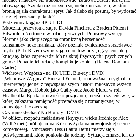
obowiązują. Szybko rozpoczyna się niebezpieczna gra, w której
bronią są siła charakteru i spryt. Jak daleko się posuną, by wydostać
się z tej mrocznej pułapki?
Podziemny krąg na 4K UHD!
Mroczna, przewrotna satyra Davida Finchera z Bradem Pittem i
Edwardem Nortonem w rolach głównych. Popisowy występ
Nortona jako cierpiącego na chroniczną bezsenność
konsumpcyjnego maniaka, który poznaje cynicznego sprzedawcę
mydła (Pitt). Razem wyruszają na buntowniczą, egzystencjalną
krucjatę, która zaprowadzi ich na skraj fizycznych i psychicznych
granic. Ponadto ich relację komplikuje kobieta (Helena Bonham
Carter).
Wichrowe Wzgórza - na 4K UHD, Blu-ray i DVD!
„Wichrowe Wzgórza” Emerald Fennell, to odważna i oryginalna
interpretacja jednej z najwspanialszych historii miłosnych wszech
czasów. Margot Robbie jako Cathy oraz Jacob Elordi w roli
Heathcliffa. Epicka opowieść o pożądaniu, miłości i szaleństwie, w
której zakazana namiętność przeradza się z romantycznej w
odurzającą i toksyczną.
Czy mnie słychac? Na Blu-ray i DVD!
W obliczu rozpadu małżeństwa i kryzysu wieku średniego Alex
(Will Arnett) próbuje odnaleźć sens życia na nowojorskiej scenie
komediowej. Tymczasem Tess (Laura Dern) mierzy się z
poświęceniami, które poniosła dla rodziny. Sytuacja zmusza ich do