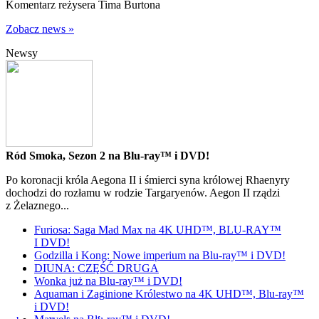
Komentarz reżysera Tima Burtona
Zobacz news »
Newsy
Ród Smoka, Sezon 2 na Blu-ray™ i DVD!
Po koronacji króla Aegona II i śmierci syna królowej Rhaenyry
dochodzi do rozłamu w rodzie Targaryenów. Aegon II rządzi
z Żelaznego...
Furiosa: Saga Mad Max na 4K UHD™, BLU-RAY™
I DVD!
Godzilla i Kong: Nowe imperium na Blu-ray™ i DVD!
DIUNA: CZĘŚĆ DRUGA
Wonka już na Blu-ray™ i DVD!
Aquaman i Zaginione Królestwo na 4K UHD™, Blu-ray™
i DVD!