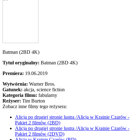
Batman (2BD 4K)
Tytuł oryginalny:
Batman (2BD 4K)
Premiera:
19.06.2019
Wytwórnia:
Warner Bros.
Gatunek:
akcja, science fiction
Kategoria filmu:
fabularny
Reżyser:
Tim Burton
Zobacz inne filmy tego reżysera:
Alicja po drugiej stronie lustra /Alicja w Krainie Czarów -
Pakiet 2 filmów (2BD)
Alicja po drugiej stronie lustra /Alicja w Krainie Czarów -
Pakiet 2 filmów (2DVD)
Alicja w Krainie Czarów (BD)