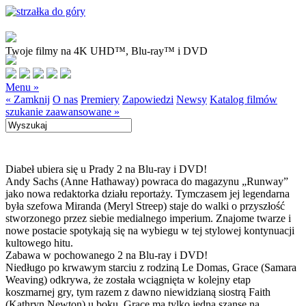
Twoje filmy na 4K UHD™, Blu-ray™ i DVD
Menu »
« Zamknij
O nas
Premiery
Zapowiedzi
Newsy
Katalog filmów
szukanie zaawansowane »
Diabeł ubiera się u Prady 2 na Blu-ray i DVD!
Andy Sachs (Anne Hathaway) powraca do magazynu „Runway”
jako nowa redaktorka działu reportaży. Tymczasem jej legendarna
była szefowa Miranda (Meryl Streep) staje do walki o przyszłość
stworzonego przez siebie medialnego imperium. Znajome twarze i
nowe postacie spotykają się na wybiegu w tej stylowej kontynuacji
kultowego hitu.
Zabawa w pochowanego 2 na Blu-ray i DVD!
Niedługo po krwawym starciu z rodziną Le Domas, Grace (Samara
Weaving) odkrywa, że została wciągnięta w kolejny etap
koszmarnej gry, tym razem z dawno niewidzianą siostrą Faith
(Kathryn Newton) u boku. Grace ma tylko jedną szansę na