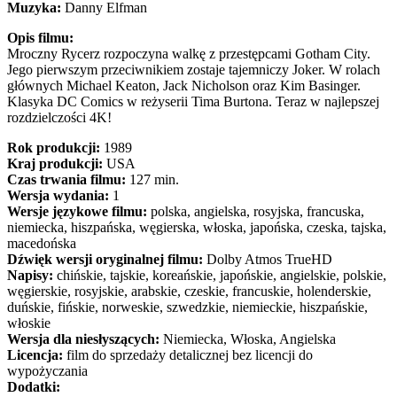
Muzyka:
Danny Elfman
Opis filmu:
Mroczny Rycerz rozpoczyna walkę z przestępcami Gotham City.
Jego pierwszym przeciwnikiem zostaje tajemniczy Joker. W rolach
głównych Michael Keaton, Jack Nicholson oraz Kim Basinger.
Klasyka DC Comics w reżyserii Tima Burtona. Teraz w najlepszej
rozdzielczości 4K!
Rok produkcji:
1989
Kraj produkcji:
USA
Czas trwania filmu:
127 min.
Wersja wydania:
1
Wersje językowe filmu:
polska, angielska, rosyjska, francuska,
niemiecka, hiszpańska, węgierska, włoska, japońska, czeska, tajska,
macedońska
Dźwięk wersji oryginalnej filmu:
Dolby Atmos TrueHD
Napisy:
chińskie, tajskie, koreańskie, japońskie, angielskie, polskie,
węgierskie, rosyjskie, arabskie, czeskie, francuskie, holenderskie,
duńskie, fińskie, norweskie, szwedzkie, niemieckie, hiszpańskie,
włoskie
Wersja dla niesłyszących:
Niemiecka, Włoska, Angielska
Licencja:
film do sprzedaży detalicznej bez licencji do
wypożyczania
Dodatki: