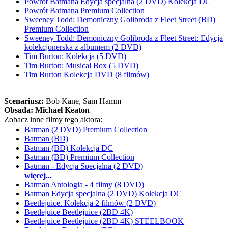
Powrót Batmana Edycja specjalna (2 DVD) Kolekcja DC
Powrót Batmana Premium Collection
Sweeney Todd: Demoniczny Golibroda z Fleet Street (BD)
Premium Collection
Sweeney Todd: Demoniczny Golibroda z Fleet Street: Edycja
kolekcjonerska z albumem (2 DVD)
Tim Burton: Kolekcja (5 DVD)
Tim Burton: Musical Box (5 DVD)
Tim Burton Kolekcja DVD (8 filmów)
Scenariusz:
Bob Kane
, Sam Hamm
Obsada:
Michael Keaton
Zobacz inne filmy tego aktora:
Batman (2 DVD) Premium Collection
Batman (BD)
Batman (BD) Kolekcja DC
Batman (BD) Premium Collection
Batman - Edycja Specjalna (2 DVD)
więcej...
Batman Antologia - 4 filmy (8 DVD)
Batman Edycja specjalna (2 DVD) Kolekcja DC
Beetlejuice. Kolekcja 2 filmów (2 DVD)
Beetlejuice Beetlejuice (2BD 4K)
Beetlejuice Beetlejuice (2BD 4K) STEELBOOK