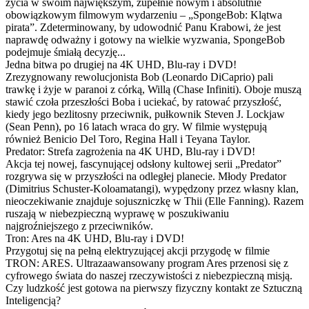
życia w swoim największym, zupełnie nowym i absolutnie
obowiązkowym filmowym wydarzeniu – „SpongeBob: Klątwa
pirata”. Zdeterminowany, by udowodnić Panu Krabowi, że jest
naprawdę odważny i gotowy na wielkie wyzwania, SpongeBob
podejmuje śmiałą decyzję...
Jedna bitwa po drugiej na 4K UHD, Blu-ray i DVD!
Zrezygnowany rewolucjonista Bob (Leonardo DiCaprio) pali
trawkę i żyje w paranoi z córką, Willą (Chase Infiniti). Oboje muszą
stawić czoła przeszłości Boba i uciekać, by ratować przyszłość,
kiedy jego bezlitosny przeciwnik, pułkownik Steven J. Lockjaw
(Sean Penn), po 16 latach wraca do gry. W filmie występują
również Benicio Del Toro, Regina Hall i Teyana Taylor.
Predator: Strefa zagrożenia na 4K UHD, Blu-ray i DVD!
Akcja tej nowej, fascynującej odsłony kultowej serii „Predator”
rozgrywa się w przyszłości na odległej planecie. Młody Predator
(Dimitrius Schuster-Koloamatangi), wypędzony przez własny klan,
nieoczekiwanie znajduje sojuszniczkę w Thii (Elle Fanning). Razem
ruszają w niebezpieczną wyprawę w poszukiwaniu
najgroźniejszego z przeciwników.
Tron: Ares na 4K UHD, Blu-ray i DVD!
Przygotuj się na pełną elektryzującej akcji przygodę w filmie
TRON: ARES. Ultrazaawansowany program Ares przenosi się z
cyfrowego świata do naszej rzeczywistości z niebezpieczną misją.
Czy ludzkość jest gotowa na pierwszy fizyczny kontakt ze Sztuczną
Inteligencją?