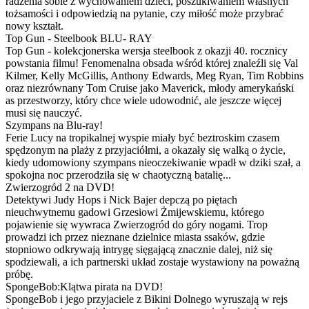
radzenia sobie z wychowaniem dzieci, poszukiwaniem własnych
tożsamości i odpowiedzią na pytanie, czy miłość może przybrać
nowy kształt.
Top Gun - Steelbook BLU- RAY
Top Gun - kolekcjonerska wersja steelbook z okazji 40. rocznicy
powstania filmu! Fenomenalna obsada wśród której znaleźli się Val
Kilmer, Kelly McGillis, Anthony Edwards, Meg Ryan, Tim Robbins
oraz niezrównany Tom Cruise jako Maverick, młody amerykański
as przestworzy, który chce wiele udowodnić, ale jeszcze więcej
musi się nauczyć.
Szympans na Blu-ray!
Ferie Lucy na tropikalnej wyspie miały być beztroskim czasem
spędzonym na plaży z przyjaciółmi, a okazały się walką o życie,
kiedy udomowiony szympans nieoczekiwanie wpadł w dziki szał, a
spokojna noc przerodziła się w chaotyczną batalię...
Zwierzogród 2 na DVD!
Detektywi Judy Hops i Nick Bajer depczą po piętach
nieuchwytnemu gadowi Grzesiowi Żmijewskiemu, którego
pojawienie się wywraca Zwierzogród do góry nogami. Trop
prowadzi ich przez nieznane dzielnice miasta ssaków, gdzie
stopniowo odkrywają intrygę sięgającą znacznie dalej, niż się
spodziewali, a ich partnerski układ zostaje wystawiony na poważną
próbę.
SpongeBob:Klątwa pirata na DVD!
SpongeBob i jego przyjaciele z Bikini Dolnego wyruszają w rejs