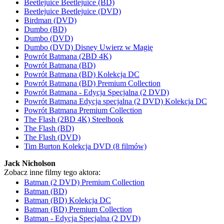
Beetlejuice Beetlejuice (BD)
Beetlejuice Beetlejuice (DVD)
Birdman (DVD)
Dumbo (BD)
Dumbo (DVD)
Dumbo (DVD) Disney Uwierz w Magię
Powrót Batmana (2BD 4K)
Powrót Batmana (BD)
Powrót Batmana (BD) Kolekcja DC
Powrót Batmana (BD) Premium Collection
Powrót Batmana - Edycja Specjalna (2 DVD)
Powrót Batmana Edycja specjalna (2 DVD) Kolekcja DC
Powrót Batmana Premium Collection
The Flash (2BD 4K) Steelbook
The Flash (BD)
The Flash (DVD)
Tim Burton Kolekcja DVD (8 filmów)
Jack Nicholson
Zobacz inne filmy tego aktora:
Batman (2 DVD) Premium Collection
Batman (BD)
Batman (BD) Kolekcja DC
Batman (BD) Premium Collection
Batman - Edycja Specjalna (2 DVD)