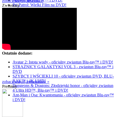
Marvels na Blu-ray™ i DVD!
zobacz więcej newsów »
Psi Patrol: Wielki Film na DVD!
Zwiastuny
Ostatnio dodane:
Avatar 2: Istota wody - oficjalny zwiastun Blu-ray™ i DVD!
STRAŻNICY GALAKTYKI VOL 3 - zwiastun Blu-ray™ i
DVD
SZYBCY I WŚCIEKLI 10 - oficjalny zwiastun DVD, BLU-
RAY™ i 4K UHD!
zobacz więcej zwiastunów »
Dungeons & Dragons: Złodziejski honor - oficjalny zwiastun
Premiery
4 Ultra HD™, Blu-ray™ i DVD!
Ant-Man i Osa: Kwantomania - oficjalny zwiastun Blu-ray™
i DVD!