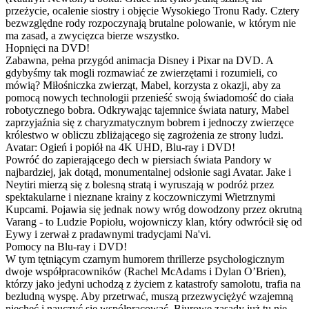
przeżycie, ocalenie siostry i objęcie Wysokiego Tronu Rady. Cztery
bezwzględne rody rozpoczynają brutalne polowanie, w którym nie
ma zasad, a zwycięzca bierze wszystko.
Hopnięci na DVD!
Zabawna, pełna przygód animacja Disney i Pixar na DVD. A
gdybyśmy tak mogli rozmawiać ze zwierzętami i rozumieli, co
mówią? Miłośniczka zwierząt, Mabel, korzysta z okazji, aby za
pomocą nowych technologii przenieść swoją świadomość do ciała
robotycznego bobra. Odkrywając tajemnice świata natury, Mabel
zaprzyjaźnia się z charyzmatycznym bobrem i jednoczy zwierzęce
królestwo w obliczu zbliżającego się zagrożenia ze strony ludzi.
Avatar: Ogień i popiół na 4K UHD, Blu-ray i DVD!
Powróć do zapierającego dech w piersiach świata Pandory w
najbardziej, jak dotąd, monumentalnej odsłonie sagi Avatar. Jake i
Neytiri mierzą się z bolesną stratą i wyruszają w podróż przez
spektakularne i nieznane krainy z koczowniczymi Wietrznymi
Kupcami. Pojawia się jednak nowy wróg dowodzony przez okrutną
Varang - to Ludzie Popiołu, wojowniczy klan, który odwrócił się od
Eywy i zerwał z pradawnymi tradycjami Na'vi.
Pomocy na Blu-ray i DVD!
W tym tętniącym czarnym humorem thrillerze psychologicznym
dwoje współpracowników (Rachel McAdams i Dylan O’Brien),
którzy jako jedyni uchodzą z życiem z katastrofy samolotu, trafia na
bezludną wyspę. Aby przetrwać, muszą przezwyciężyć wzajemną
niechęć i nauczyć się współpracować. Biurowe zasady już tu nie