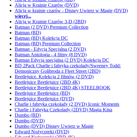
Alicja w Krainie Czarów (DVD)
Alicja w krainie czarów - Disney Uwierz w Magię (DVD)
więcej...
Alicja w Krainie Czarów 3-D (2BD)
Batman (2 DVD) Premium Collection
Batman (BD)
Batman (BD) Kolekcja DC
Batman (BD) Premium Collection
Batman - Edycja Specjalna (2 DVD)
Batman Antologia - 4 filmy (8 DVD)
Batman Edycja specjalna (2 DVD) Kolekcja DC
BD 2Pack Charlie i fabryka czekolady/Sweeney Todd:
Demoniczny Golibroda z Fleet Street (2BD)
Beetlejuice. Kolekcja 2 filmów (2 DVD)
Beetlejuice Beetlejuice (2BD 4K)
Beetlejuice Beetlejuice (2BD 4K) STEELBOOK
Beetlejuice Beetlejuice (BD)
Beetlejuice Beetlejuice (DVD)
Charlie i fabryka czekolady (2 DVD) Iconic Moments
Charlie i Fabryka Czekolady (2DVD) Magia Kina
Dumbo (BD)
Dumbo (DVD)
Dumbo (DVD) Disney Uwierz w Magię
Edward Nożycoreki (DVD)