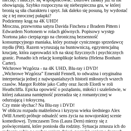
obowiązują. Szybko rozpoczyna się niebezpieczna gra, w której
bronią są siła charakteru i spryt. Jak daleko się posuną, by wydostać
się z tej mrocznej pułapki?
Podziemny krąg na 4K UHD!
Mroczna, przewrotna satyra Davida Finchera z Bradem Pittem i
Edwardem Nortonem w rolach głównych. Popisowy występ
Nortona jako cierpiącego na chroniczną bezsenność
konsumpcyjnego maniaka, który poznaje cynicznego sprzedawcę
mydła (Pitt). Razem wyruszają na buntowniczą, egzystencjalną
krucjatę, która zaprowadzi ich na skraj fizycznych i psychicznych
granic. Ponadto ich relację komplikuje kobieta (Helena Bonham
Carter).
Wichrowe Wzgórza - na 4K UHD, Blu-ray i DVD!
„Wichrowe Wzgórza” Emerald Fennell, to odważna i oryginalna
interpretacja jednej z najwspanialszych historii miłosnych wszech
czasów. Margot Robbie jako Cathy oraz Jacob Elordi w roli
Heathcliffa. Epicka opowieść o pożądaniu, miłości i szaleństwie, w
której zakazana namiętność przeradza się z romantycznej w
odurzającą i toksyczną.
Czy mnie słychac? Na Blu-ray i DVD!
W obliczu rozpadu małżeństwa i kryzysu wieku średniego Alex
(Will Arnett) próbuje odnaleźć sens życia na nowojorskiej scenie
komediowej. Tymczasem Tess (Laura Dern) mierzy się z
poświęceniami, które poniosła dla rodziny. Sytuacja zmusza ich do