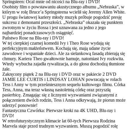
Springsteen: Ocal mnie od nicości na Blu-ray i DVD!
Osobisty film o powstawaniu akustycznego albumu „Nebraska”, w
którym w rolę Bruce’a Springsteena wcielił się Jeremy Allen White.
U progu światowej kariery młody muzyk próbuje pogodzić presję
sukcesu z demonami przeszłości. „Nebraska” okazała się punktem
zwrotnym w życiu Bossa i jest uznawana za jedno z jego
najbardziej ponadczasowych osiągnięć.
Państwo Rose na Blu-ray i DVD!
W tej cierpkiej czarnej komedii Ivy i Theo Rose wydają się
perfekcyjnym małżeństwem. Kochają się, mają udane życie
zawodowe i wspaniałe dzieci. Ale za sielankową fasadą zbierają się
chmury. Kariera Theo gwałtownie hamuje, natomiast Ivy rozkwita.
Wtedy wybucha zajadła rywalizacja, a do głosu dochodzą tłumione
żale.
Zakręcony piątek 2 na Blu-ray i DVD oraz w pakiecie 2 DVD
JAMIE LEE CURTIS i LINDSAY LOHAN powracają w rolach
Tess i Anny w tym prześmiesznym sequelu kultowego filmu. Córka
Tess, Anna, ma teraz własną nastoletnią córkę oraz przyszłą
pasierbicę. Zmagając się z licznymi wyzwaniami związanymi z
połączeniem dwóch rodzin, Tess i Anna odkrywają, że piorun może
uderzyć ponownie!
Fantastyczna Czwórka: Pierwsze kroki na 4K UHD, Blu-ray i
DVD!
W retrofuturystycznym klimacie lat 60-tych Pierwsza Rodzina
Marvela staje przed trudnym wyzwaniem. Muszą pogodzić rolę