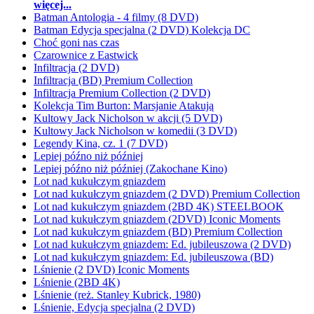
więcej...
Batman Antologia - 4 filmy (8 DVD)
Batman Edycja specjalna (2 DVD) Kolekcja DC
Choć goni nas czas
Czarownice z Eastwick
Infiltracja (2 DVD)
Infiltracja (BD) Premium Collection
Infiltracja Premium Collection (2 DVD)
Kolekcja Tim Burton: Marsjanie Atakują
Kultowy Jack Nicholson w akcji (5 DVD)
Kultowy Jack Nicholson w komedii (3 DVD)
Legendy Kina, cz. 1 (7 DVD)
Lepiej późno niż później
Lepiej późno niż później (Zakochane Kino)
Lot nad kukułczym gniazdem
Lot nad kukułczym gniazdem (2 DVD) Premium Collection
Lot nad kukułczym gniazdem (2BD 4K) STEELBOOK
Lot nad kukułczym gniazdem (2DVD) Iconic Moments
Lot nad kukułczym gniazdem (BD) Premium Collection
Lot nad kukułczym gniazdem: Ed. jubileuszowa (2 DVD)
Lot nad kukułczym gniazdem: Ed. jubileuszowa (BD)
Lśnienie (2 DVD) Iconic Moments
Lśnienie (2BD 4K)
Lśnienie (reż. Stanley Kubrick, 1980)
Lśnienie, Edycja specjalna (2 DVD)