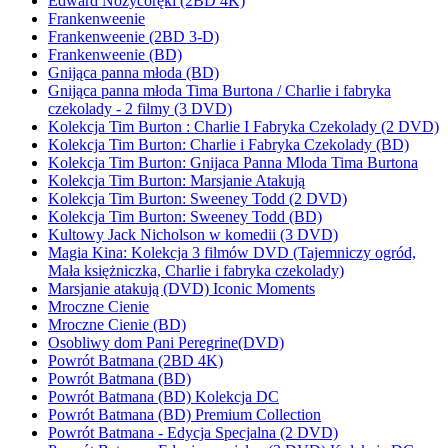
Edward Nożycoręki (2BD 4K)
Frankenweenie
Frankenweenie (2BD 3-D)
Frankenweenie (BD)
Gnijąca panna młoda (BD)
Gnijąca panna młoda Tima Burtona / Charlie i fabryka
czekolady - 2 filmy (3 DVD)
Kolekcja Tim Burton : Charlie I Fabryka Czekolady (2 DVD)
Kolekcja Tim Burton: Charlie i Fabryka Czekolady (BD)
Kolekcja Tim Burton: Gnijaca Panna Mloda Tima Burtona
Kolekcja Tim Burton: Marsjanie Atakują
Kolekcja Tim Burton: Sweeney Todd (2 DVD)
Kolekcja Tim Burton: Sweeney Todd (BD)
Kultowy Jack Nicholson w komedii (3 DVD)
Magia Kina: Kolekcja 3 filmów DVD (Tajemniczy ogród,
Mała księżniczka, Charlie i fabryka czekolady)
Marsjanie atakują (DVD) Iconic Moments
Mroczne Cienie
Mroczne Cienie (BD)
Osobliwy dom Pani Peregrine(DVD)
Powrót Batmana (2BD 4K)
Powrót Batmana (BD)
Powrót Batmana (BD) Kolekcja DC
Powrót Batmana (BD) Premium Collection
Powrót Batmana - Edycja Specjalna (2 DVD)