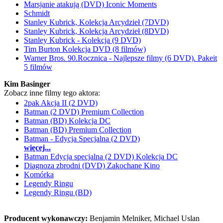
Marsjanie atakują (DVD) Iconic Moments
Schmidt
Stanley Kubrick, Kolekcja Arcydzieł (7DVD)
Stanley Kubrick, Kolekcja Arcydzieł (8DVD)
Stanley Kubrick - Kolekcja (9 DVD)
Tim Burton Kolekcja DVD (8 filmów)
Warner Bros. 90.Rocznica - Najlepsze filmy (6 DVD). Pakeit
5 filmów
Kim Basinger
Zobacz inne filmy tego aktora:
2pak Akcja II (2 DVD)
Batman (2 DVD) Premium Collection
Batman (BD) Kolekcja DC
Batman (BD) Premium Collection
Batman - Edycja Specjalna (2 DVD)
więcej...
Batman Edycja specjalna (2 DVD) Kolekcja DC
Diagnoza zbrodni (DVD) Zakochane Kino
Komórka
Legendy Ringu
Legendy Ringu (BD)
Producent wykonawczy:
Benjamin Melniker, Michael Uslan