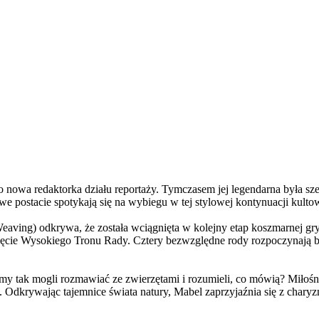
a redaktorka działu reportaży. Tymczasem jej legendarna była szefo
e postacie spotykają się na wybiegu w tej stylowej kontynuacji kulto
ving) odkrywa, że została wciągnięta w kolejny etap koszmarnej gry
 objęcie Wysokiego Tronu Rady. Cztery bezwzględne rody rozpoczynają 
 tak mogli rozmawiać ze zwierzętami i rozumieli, co mówią? Miłośni
. Odkrywając tajemnice świata natury, Mabel zaprzyjaźnia się z char