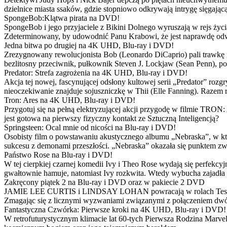
dzielnice miasta ssaków, gdzie stopniowo odkrywają intrygę sięgającą
SpongeBob:Klątwa pirata na DVD!
SpongeBob i jego przyjaciele z Bikini Dolnego wyruszają w rejs 
Zdeterminowany, by udowodnić Panu Krabowi, że jest naprawdę odw
Jedna bitwa po drugiej na 4K UHD, Blu-ray i DVD!
Zrezygnowany rewolucjonista Bob (Leonardo DiCaprio) pali trawkę i ż
bezlitosny przeciwnik, pułkownik Steven J. Lockjaw (Sean Penn), po 
Predator: Strefa zagrożenia na 4K UHD, Blu-ray i DVD!
Akcja tej nowej, fascynującej odsłony kultowej serii „Predator” roz
nieoczekiwanie znajduje sojuszniczkę w Thii (Elle Fanning). Razem
Tron: Ares na 4K UHD, Blu-ray i DVD!
Przygotuj się na pełną elektryzującej akcji przygodę w filmie TRON
jest gotowa na pierwszy fizyczny kontakt ze Sztuczną Inteligencją?
Springsteen: Ocal mnie od nicości na Blu-ray i DVD!
Osobisty film o powstawaniu akustycznego albumu „Nebraska”, w któ
sukcesu z demonami przeszłości. „Nebraska” okazała się punktem zw
Państwo Rose na Blu-ray i DVD!
W tej cierpkiej czarnej komedii Ivy i Theo Rose wydają się perfekcy
gwałtownie hamuje, natomiast Ivy rozkwita. Wtedy wybucha zajadła r
Zakręcony piątek 2 na Blu-ray i DVD oraz w pakiecie 2 DVD
JAMIE LEE CURTIS i LINDSAY LOHAN powracają w rolach Tess i Anny
Zmagając się z licznymi wyzwaniami związanymi z połączeniem dwóc
Fantastyczna Czwórka: Pierwsze kroki na 4K UHD, Blu-ray i DVD!
W retrofuturystycznym klimacie lat 60-tych Pierwsza Rodzina Marve