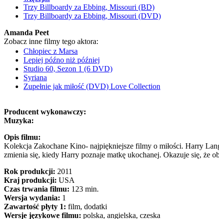
Trzy Billboardy za Ebbing, Missouri (BD)
Trzy Billboardy za Ebbing, Missouri (DVD)
Amanda Peet
Zobacz inne filmy tego aktora:
Chłopiec z Marsa
Lepiej późno niż później
Studio 60, Sezon 1 (6 DVD)
Syriana
Zupełnie jak miłość (DVD) Love Collection
Producent wykonawczy:
Muzyka:
Opis filmu:
Kolekcja Zakochane Kino- najpiękniejsze filmy o miłości. Harry Lan
zmienia się, kiedy Harry poznaje matkę ukochanej. Okazuje się, że o
Rok produkcji:
2011
Kraj produkcji:
USA
Czas trwania filmu:
123 min.
Wersja wydania:
1
Zawartość płyty 1:
film, dodatki
Wersje językowe filmu:
polska, angielska, czeska