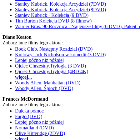
Stanley Kubrick, Kolekcja Arcydzieł (7DVD)
Stanley Kubrick, Kolekcja Arcydzieł (8DVD)
Stanley Kubrick - Kolekcja (9 DVD)
Tim Burton Kolekcja DVD (8 filmów)
Warner Bros. 90.Rocznica - Najlepsze filmy (6 DVD). Pakeit 
Diane Keaton
Zobacz inne filmy tego aktora:
Book Club. Następny Rozdział (DVD)
Kultowy Jack Nicholson w komedii (3 DVD)
Lepiej późno niż później
Ojciec Chrzestny.Trylogia (3 DVD)
Ojciec Chrzestny.Trylogia (4BD 4K)
więcej...
Woody Allen. Manhattan (DVD)
Woody Allen. Śpioch (DVD)
Frances McDormand
Zobacz inne filmy tego aktora:
Daleka północ
Fargo (DVD)
Lepiej późno niż później
Nomadland (DVD)
Olive Kitteridge (2DVD)
więcej...