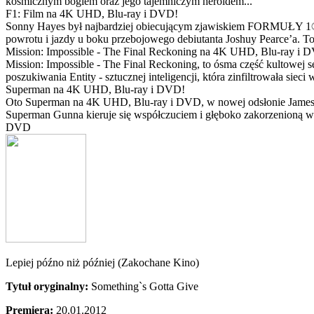
kosmicznym bogiem oraz jego tajemniczym heroldem...
F1: Film na 4K UHD, Blu-ray i DVD!
Sonny Hayes był najbardziej obiecującym zjawiskiem FORMUŁY 1® w 
powrotu i jazdy u boku przebojowego debiutanta Joshuy Pearce’a. To 
Mission: Impossible - The Final Reckoning na 4K UHD, Blu-ray i 
Mission: Impossible - The Final Reckoning, to ósma część kultowej 
poszukiwania Entity - sztucznej inteligencji, która zinfiltrowała sie
Superman na 4K UHD, Blu-ray i DVD!
Oto Superman na 4K UHD, Blu-ray i DVD, w nowej odsłonie Jamesa 
Superman Gunna kieruje się współczuciem i głęboko zakorzenioną wi
DVD
Lepiej późno niż później (Zakochane Kino)
Tytuł oryginalny:
Something`s Gotta Give
Premiera:
20.01.2012