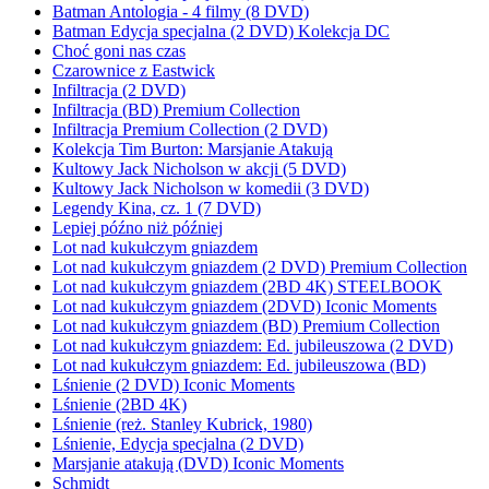
Batman Antologia - 4 filmy (8 DVD)
Batman Edycja specjalna (2 DVD) Kolekcja DC
Choć goni nas czas
Czarownice z Eastwick
Infiltracja (2 DVD)
Infiltracja (BD) Premium Collection
Infiltracja Premium Collection (2 DVD)
Kolekcja Tim Burton: Marsjanie Atakują
Kultowy Jack Nicholson w akcji (5 DVD)
Kultowy Jack Nicholson w komedii (3 DVD)
Legendy Kina, cz. 1 (7 DVD)
Lepiej późno niż później
Lot nad kukułczym gniazdem
Lot nad kukułczym gniazdem (2 DVD) Premium Collection
Lot nad kukułczym gniazdem (2BD 4K) STEELBOOK
Lot nad kukułczym gniazdem (2DVD) Iconic Moments
Lot nad kukułczym gniazdem (BD) Premium Collection
Lot nad kukułczym gniazdem: Ed. jubileuszowa (2 DVD)
Lot nad kukułczym gniazdem: Ed. jubileuszowa (BD)
Lśnienie (2 DVD) Iconic Moments
Lśnienie (2BD 4K)
Lśnienie (reż. Stanley Kubrick, 1980)
Lśnienie, Edycja specjalna (2 DVD)
Marsjanie atakują (DVD) Iconic Moments
Schmidt