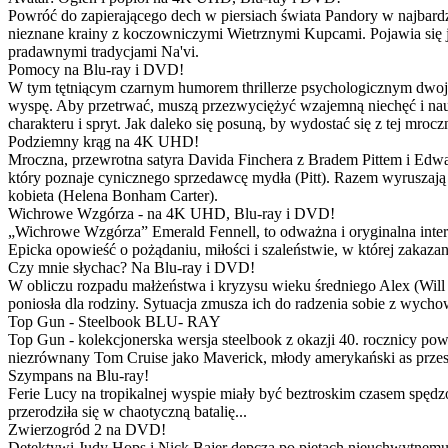
Powróć do zapierającego dech w piersiach świata Pandory w najbardzie
nieznane krainy z koczowniczymi Wietrznymi Kupcami. Pojawia się 
pradawnymi tradycjami Na'vi.
Pomocy na Blu-ray i DVD!
W tym tętniącym czarnym humorem thrillerze psychologicznym dwoje
wyspę. Aby przetrwać, muszą przezwyciężyć wzajemną niechęć i naucz
charakteru i spryt. Jak daleko się posuną, by wydostać się z tej mrocz
Podziemny krąg na 4K UHD!
Mroczna, przewrotna satyra Davida Finchera z Bradem Pittem i Ed
który poznaje cynicznego sprzedawcę mydła (Pitt). Razem wyruszają n
kobieta (Helena Bonham Carter).
Wichrowe Wzgórza - na 4K UHD, Blu-ray i DVD!
„Wichrowe Wzgórza” Emerald Fennell, to odważna i oryginalna interpr
Epicka opowieść o pożądaniu, miłości i szaleństwie, w której zakaza
Czy mnie słychac? Na Blu-ray i DVD!
W obliczu rozpadu małżeństwa i kryzysu wieku średniego Alex (Will 
poniosła dla rodziny. Sytuacja zmusza ich do radzenia sobie z wych
Top Gun - Steelbook BLU- RAY
Top Gun - kolekcjonerska wersja steelbook z okazji 40. rocznicy po
niezrównany Tom Cruise jako Maverick, młody amerykański as przestw
Szympans na Blu-ray!
Ferie Lucy na tropikalnej wyspie miały być beztroskim czasem spędz
przerodziła się w chaotyczną batalię...
Zwierzogród 2 na DVD!
Detektywi Judy Hops i Nick Bajer depczą po piętach nieuchwytnemu