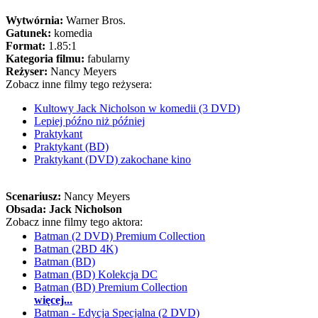
Wytwórnia:
Warner Bros.
Gatunek:
komedia
Format:
1.85:1
Kategoria filmu:
fabularny
Reżyser:
Nancy Meyers
Zobacz inne filmy tego reżysera:
Kultowy Jack Nicholson w komedii (3 DVD)
Lepiej późno niż później
Praktykant
Praktykant (BD)
Praktykant (DVD) zakochane kino
Scenariusz:
Nancy Meyers
Obsada:
Jack Nicholson
Zobacz inne filmy tego aktora:
Batman (2 DVD) Premium Collection
Batman (2BD 4K)
Batman (BD)
Batman (BD) Kolekcja DC
Batman (BD) Premium Collection
więcej...
Batman - Edycja Specjalna (2 DVD)