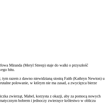
wa Miranda (Meryl Streep) staje do walki o przyszłość
wego hitu.
, tym razem z dawno niewidzianą siostrą Faith (Kathryn Newton) u
brutalne polowanie, w którym nie ma zasad, a zwycięzca bierze
czka zwierząt, Mabel, korzysta z okazji, aby za pomocą nowych
yzmatycznym bobrem i jednoczy zwierzęce królestwo w obliczu