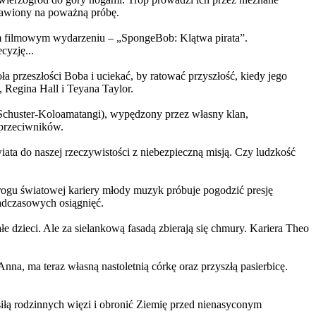
ystawiony na poważną próbę.
m filmowym wydarzeniu – „SpongeBob: Klątwa pirata”.
yzję...
a przeszłości Boba i uciekać, by ratować przyszłość, kiedy jego
 Regina Hall i Teyana Taylor.
us Schuster-Koloamatangi), wypędzony przez własny klan,
 przeciwników.
ata do naszej rzeczywistości z niebezpieczną misją. Czy ludzkość
rogu światowej kariery młody muzyk próbuje pogodzić presję
nadczasowych osiągnięć.
 dzieci. Ale za sielankową fasadą zbierają się chmury. Kariera Theo
ma teraz własną nastoletnią córkę oraz przyszłą pasierbicę.
iłą rodzinnych więzi i obronić Ziemię przed nienasyconym