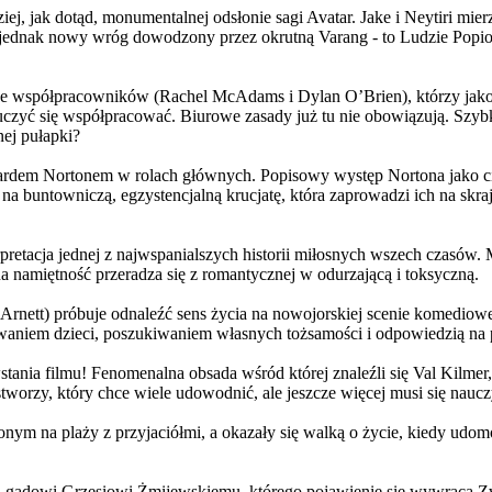
j, jak dotąd, monumentalnej odsłonie sagi Avatar. Jake i Neytiri mierzą
jednak nowy wróg dowodzony przez okrutną Varang - to Ludzie Popiołu
 współpracowników (Rachel McAdams i Dylan O’Brien), którzy jako jed
yć się współpracować. Biurowe zasady już tu nie obowiązują. Szybko 
nej pułapki?
wardem Nortonem w rolach głównych. Popisowy występ Nortona jako c
a buntowniczą, egzystencjalną krucjatę, która zaprowadzi ich na skraj
etacja jednej z najwspanialszych historii miłosnych wszech czasów. M
na namiętność przeradza się z romantycznej w odurzającą i toksyczną.
Arnett) próbuje odnaleźć sens życia na nowojorskiej scenie komediow
owaniem dzieci, poszukiwaniem własnych tożsamości i odpowiedzią na p
wstania filmu! Fenomenalna obsada wśród której znaleźli się Val Kilm
orzy, który chce wiele udowodnić, ale jeszcze więcej musi się naucz
onym na plaży z przyjaciółmi, a okazały się walką o życie, kiedy ud
 gadowi Grzesiowi Żmijewskiemu, którego pojawienie się wywraca Zw