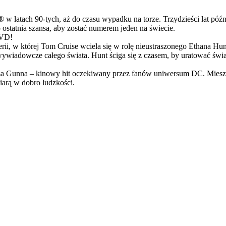
latach 90-tych, aż do czasu wypadku na torze. Trzydzieści lat późn
ostatnia szansa, aby zostać numerem jeden na świecie.
DVD!
serii, w której Tom Cruise wciela się w rolę nieustraszonego Ethana 
ci wywiadowcze całego świata. Hunt ściga się z czasem, by uratować świ
Gunna – kinowy hit oczekiwany przez fanów uniwersum DC. Mieszanka
arą w dobro ludzkości.