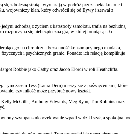
 się z bolesną stratą i wyruszają w podróż przez spektakularne i
, wojowniczy klan, który odwrócił się od Eywy i zerwał z
yni uchodzą z życiem z katastrofy samolotu, trafia na bezludną
rozpoczyna się niebezpieczna gra, w której bronią są siła
ierpiącego na chroniczną bezsenność konsumpcyjnego maniaka,
 fizycznych i psychicznych granic. Ponadto ich relację komplikuje
argot Robbie jako Cathy oraz Jacob Elordi w roli Heathcliffa.
ej. Tymczasem Tess (Laura Dern) mierzy się z poświęceniami, które
ytanie, czy miłość może przybrać nowy kształt.
er, Kelly McGillis, Anthony Edwards, Meg Ryan, Tim Robbins oraz
yć.
omowiony szympans nieoczekiwanie wpadł w dziki szał, a spokojna noc
ierzogród do góry nogami. Trop prowadzi ich przez nieznane