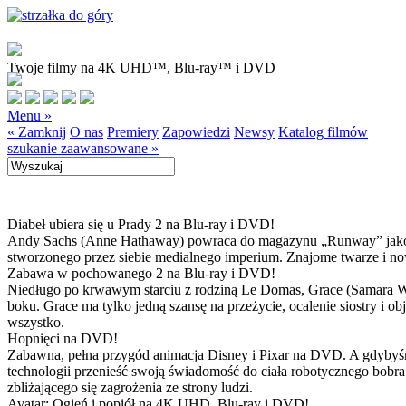
Twoje filmy na 4K UHD™, Blu-ray™ i DVD
Menu »
« Zamknij
O nas
Premiery
Zapowiedzi
Newsy
Katalog filmów
szukanie zaawansowane »
Diabeł ubiera się u Prady 2 na Blu-ray i DVD!
Andy Sachs (Anne Hathaway) powraca do magazynu „Runway” jako now
stworzonego przez siebie medialnego imperium. Znajome twarze i now
Zabawa w pochowanego 2 na Blu-ray i DVD!
Niedługo po krwawym starciu z rodziną Le Domas, Grace (Samara Wea
boku. Grace ma tylko jedną szansę na przeżycie, ocalenie siostry i
wszystko.
Hopnięci na DVD!
Zabawna, pełna przygód animacja Disney i Pixar na DVD. A gdybyśmy
technologii przenieść swoją świadomość do ciała robotycznego bobra
zbliżającego się zagrożenia ze strony ludzi.
Avatar: Ogień i popiół na 4K UHD, Blu-ray i DVD!