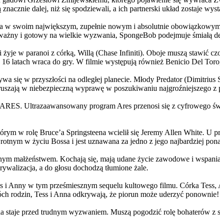
 znacznie dalej, niż się spodziewali, a ich partnerski układ zostaje w
życia w swoim największym, zupełnie nowym i absolutnie obowiązkowy
ażny i gotowy na wielkie wyzwania, SpongeBob podejmuje śmiałą dec
yje w paranoi z córką, Willą (Chase Infiniti). Oboje muszą stawić czoł
16 latach wraca do gry. W filmie występują również Benicio Del Toro,
grywa się w przyszłości na odległej planecie. Młody Predator (Dimitri
 ruszają w niebezpieczną wyprawę w poszukiwaniu najgroźniejszego z
: ARES. Ultrazaawansowany program Ares przenosi się z cyfrowego świ
rym w rolę Bruce’a Springsteena wcielił się Jeremy Allen White. U p
rotnym w życiu Bossa i jest uznawana za jedno z jego najbardziej po
jnym małżeństwem. Kochają się, mają udane życie zawodowe i wspaniałe
ywalizacja, a do głosu dochodzą tłumione żale.
 w tym prześmiesznym sequelu kultowego filmu. Córka Tess, Anna, 
h rodzin, Tess i Anna odkrywają, że piorun może uderzyć ponownie!
la staje przed trudnym wyzwaniem. Muszą pogodzić rolę bohaterów z s