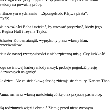
ystawiony na poważną próbę.
m filmowym wydarzeniu – „SpongeBob: Klątwa pirata”.
yzję...
a przeszłości Boba i uciekać, by ratować przyszłość, kiedy jego
 Regina Hall i Teyana Taylor.
us Schuster-Koloamatangi), wypędzony przez własny klan,
 przeciwników.
ata do naszej rzeczywistości z niebezpieczną misją. Czy ludzkość
rogu światowej kariery młody muzyk próbuje pogodzić presję
nadczasowych osiągnięć.
 dzieci. Ale za sielankową fasadą zbierają się chmury. Kariera Theo
ma teraz własną nastoletnią córkę oraz przyszłą pasierbicę.
iłą rodzinnych więzi i obronić Ziemię przed nienasyconym