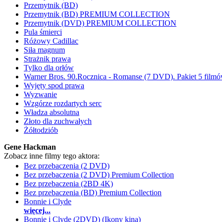
Przemytnik (BD)
Przemytnik (BD) PREMIUM COLLECTION
Przemytnik (DVD) PREMIUM COLLECTION
Pula śmierci
Różowy Cadillac
Siła magnum
Strażnik prawa
Tylko dla orłów
Warner Bros. 90.Rocznica - Romanse (7 DVD). Pakiet 5 film
Wyjęty spod prawa
Wyzwanie
Wzgórze rozdartych serc
Władza absolutna
Złoto dla zuchwałych
Żółtodziób
Gene Hackman
Zobacz inne filmy tego aktora:
Bez przebaczenia (2 DVD)
Bez przebaczenia (2 DVD) Premium Collection
Bez przebaczenia (2BD 4K)
Bez przebaczenia (BD) Premium Collection
Bonnie i Clyde
więcej...
Bonnie i Clyde (2DVD) (Ikony kina)