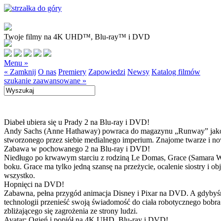
Twoje filmy na 4K UHD™, Blu-ray™ i DVD
Menu »
« Zamknij
O nas
Premiery
Zapowiedzi
Newsy
Katalog filmów
szukanie zaawansowane »
Diabeł ubiera się u Prady 2 na Blu-ray i DVD!
Andy Sachs (Anne Hathaway) powraca do magazynu „Runway” jako now
stworzonego przez siebie medialnego imperium. Znajome twarze i now
Zabawa w pochowanego 2 na Blu-ray i DVD!
Niedługo po krwawym starciu z rodziną Le Domas, Grace (Samara Wea
boku. Grace ma tylko jedną szansę na przeżycie, ocalenie siostry i
wszystko.
Hopnięci na DVD!
Zabawna, pełna przygód animacja Disney i Pixar na DVD. A gdybyśmy
technologii przenieść swoją świadomość do ciała robotycznego bobra
zbliżającego się zagrożenia ze strony ludzi.
Avatar: Ogień i popiół na 4K UHD, Blu-ray i DVD!