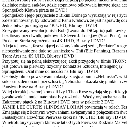
dzielnice miasta ssaków, gdzie stopniowo odkrywają intrygę sięgającą
SpongeBob:Klątwa pirata na DVD!
SpongeBob i jego przyjaciele z Bikini Dolnego wyruszają w rejs 
Zdeterminowany, by udowodnić Panu Krabowi, że jest naprawdę odw
Jedna bitwa po drugiej na 4K UHD, Blu-ray i DVD!
Zrezygnowany rewolucjonista Bob (Leonardo DiCaprio) pali trawkę i ż
bezlitosny przeciwnik, pułkownik Steven J. Lockjaw (Sean Penn), po 
Predator: Strefa zagrożenia na 4K UHD, Blu-ray i DVD!
Akcja tej nowej, fascynującej odsłony kultowej serii „Predator” roz
nieoczekiwanie znajduje sojuszniczkę w Thii (Elle Fanning). Razem
Tron: Ares na 4K UHD, Blu-ray i DVD!
Przygotuj się na pełną elektryzującej akcji przygodę w filmie TRON
jest gotowa na pierwszy fizyczny kontakt ze Sztuczną Inteligencją?
Springsteen: Ocal mnie od nicości na Blu-ray i DVD!
Osobisty film o powstawaniu akustycznego albumu „Nebraska”, w któ
sukcesu z demonami przeszłości. „Nebraska” okazała się punktem zw
Państwo Rose na Blu-ray i DVD!
W tej cierpkiej czarnej komedii Ivy i Theo Rose wydają się perfekcy
gwałtownie hamuje, natomiast Ivy rozkwita. Wtedy wybucha zajadła r
Zakręcony piątek 2 na Blu-ray i DVD oraz w pakiecie 2 DVD
JAMIE LEE CURTIS i LINDSAY LOHAN powracają w rolach Tess i Anny
Zmagając się z licznymi wyzwaniami związanymi z połączeniem dwóc
Fantastyczna Czwórka: Pierwsze kroki na 4K UHD, Blu-ray i DVD!
W retrofuturystycznym klimacie lat 60-tych Pierwsza Rodzina Marve