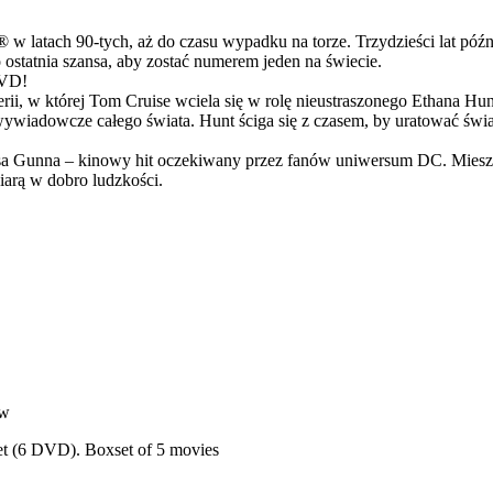
latach 90-tych, aż do czasu wypadku na torze. Trzydzieści lat późn
ostatnia szansa, aby zostać numerem jeden na świecie.
DVD!
serii, w której Tom Cruise wciela się w rolę nieustraszonego Ethana 
ci wywiadowcze całego świata. Hunt ściga się z czasem, by uratować świ
Gunna – kinowy hit oczekiwany przez fanów uniwersum DC. Mieszanka
arą w dobro ludzkości.
ów
et (6 DVD). Boxset of 5 movies