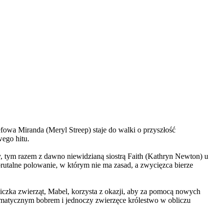
wa Miranda (Meryl Streep) staje do walki o przyszłość
wego hitu.
, tym razem z dawno niewidzianą siostrą Faith (Kathryn Newton) u
brutalne polowanie, w którym nie ma zasad, a zwycięzca bierze
czka zwierząt, Mabel, korzysta z okazji, aby za pomocą nowych
yzmatycznym bobrem i jednoczy zwierzęce królestwo w obliczu