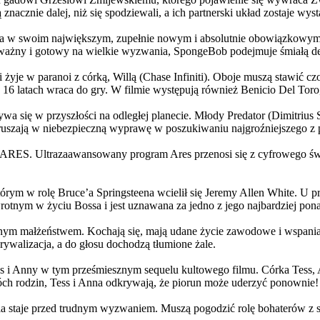
 znacznie dalej, niż się spodziewali, a ich partnerski układ zostaje w
życia w swoim największym, zupełnie nowym i absolutnie obowiązkowy
ażny i gotowy na wielkie wyzwania, SpongeBob podejmuje śmiałą dec
yje w paranoi z córką, Willą (Chase Infiniti). Oboje muszą stawić czoł
16 latach wraca do gry. W filmie występują również Benicio Del Toro,
grywa się w przyszłości na odległej planecie. Młody Predator (Dimitri
 ruszają w niebezpieczną wyprawę w poszukiwaniu najgroźniejszego z
: ARES. Ultrazaawansowany program Ares przenosi się z cyfrowego świ
rym w rolę Bruce’a Springsteena wcielił się Jeremy Allen White. U p
rotnym w życiu Bossa i jest uznawana za jedno z jego najbardziej po
jnym małżeństwem. Kochają się, mają udane życie zawodowe i wspaniałe
ywalizacja, a do głosu dochodzą tłumione żale.
 w tym prześmiesznym sequelu kultowego filmu. Córka Tess, Anna, 
h rodzin, Tess i Anna odkrywają, że piorun może uderzyć ponownie!
la staje przed trudnym wyzwaniem. Muszą pogodzić rolę bohaterów z s