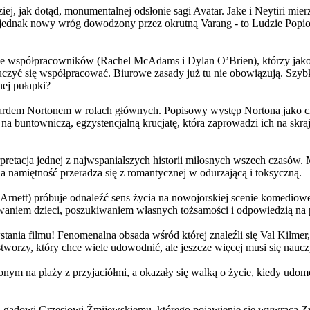
j, jak dotąd, monumentalnej odsłonie sagi Avatar. Jake i Neytiri mierzą
jednak nowy wróg dowodzony przez okrutną Varang - to Ludzie Popiołu
 współpracowników (Rachel McAdams i Dylan O’Brien), którzy jako jed
yć się współpracować. Biurowe zasady już tu nie obowiązują. Szybko 
nej pułapki?
wardem Nortonem w rolach głównych. Popisowy występ Nortona jako c
a buntowniczą, egzystencjalną krucjatę, która zaprowadzi ich na skraj
etacja jednej z najwspanialszych historii miłosnych wszech czasów. M
na namiętność przeradza się z romantycznej w odurzającą i toksyczną.
Arnett) próbuje odnaleźć sens życia na nowojorskiej scenie komediow
owaniem dzieci, poszukiwaniem własnych tożsamości i odpowiedzią na p
wstania filmu! Fenomenalna obsada wśród której znaleźli się Val Kilm
orzy, który chce wiele udowodnić, ale jeszcze więcej musi się naucz
onym na plaży z przyjaciółmi, a okazały się walką o życie, kiedy ud
 gadowi Grzesiowi Żmijewskiemu, którego pojawienie się wywraca Zw