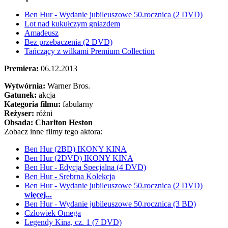
Ben Hur - Wydanie jubileuszowe 50.rocznica (2 DVD)
Lot nad kukułczym gniazdem
Amadeusz
Bez przebaczenia (2 DVD)
Tańczący z wilkami Premium Collection
Premiera:
06.12.2013
Wytwórnia:
Warner Bros.
Gatunek:
akcja
Kategoria filmu:
fabularny
Reżyser:
różni
Obsada:
Charlton Heston
Zobacz inne filmy tego aktora:
Ben Hur (2BD) IKONY KINA
Ben Hur (2DVD) IKONY KINA
Ben Hur - Edycja Specjalna (4 DVD)
Ben Hur - Srebrna Kolekcja
Ben Hur - Wydanie jubileuszowe 50.rocznica (2 DVD)
więcej...
Ben Hur - Wydanie jubileuszowe 50.rocznica (3 BD)
Człowiek Omega
Legendy Kina, cz. 1 (7 DVD)