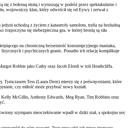
 się z bolesną stratą i wyruszają w podróż przez spektakularne i
, wojowniczy klan, który odwrócił się od Eywy i zerwał z
yni uchodzą z życiem z katastrofy samolotu, trafia na bezludną
rozpoczyna się niebezpieczna gra, w której bronią są siła
ierpiącego na chroniczną bezsenność konsumpcyjnego maniaka,
 fizycznych i psychicznych granic. Ponadto ich relację komplikuje
argot Robbie jako Cathy oraz Jacob Elordi w roli Heathcliffa.
ej. Tymczasem Tess (Laura Dern) mierzy się z poświęceniami, które
ytanie, czy miłość może przybrać nowy kształt.
er, Kelly McGillis, Anthony Edwards, Meg Ryan, Tim Robbins oraz
yć.
omowiony szympans nieoczekiwanie wpadł w dziki szał, a spokojna noc
ierzogród do góry nogami. Trop prowadzi ich przez nieznane