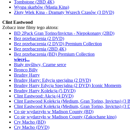
Tombstone (2BD 4K)
Wyspa skarbów (Magia Kina)
Złoty Wiek Kina - Dramaty Wszech Czasów (3 DVD)
Clint Eastwood
Zobacz inne filmy tego aktora:
BD 2Pack Gran Torino/Invictus - Niepokonany (2BD)
Bez przebaczenia (2 DVD)
Bez przebaczenia (2 DVD) Premium Collection
Bez przebaczenia (2BD 4K)
Bez przebaczenia (BD) Premium Collection
więcej...
Biały myśliwy, Czarne serce
Bronco Billy
Brudny Harry
Brudny Harry: Edycja specjalna (2 DVD)
Brudny Harry Edycja Specjalna (2 DVD) Iconic Moments
Brudny Harry Kolekcja (5 DVD)
Clint Eastwood: Akcja (4 DVD)
Clint Eastwood Kolekcja (Medium, Gran Torino, Invictus) (3 
Clint Eastwood Kolekcja (Medium, Gran Torino, Invictus) (3
Co się wydarzyło w Madison County (BD)
Co się wydarzyło w Madison County (Zakochane kino)
Cry Macho (BD)
Cry Macho (DVD)