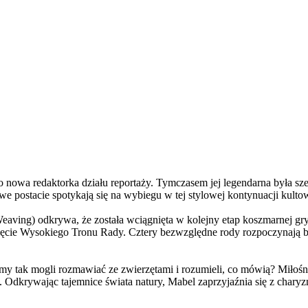
a redaktorka działu reportaży. Tymczasem jej legendarna była szefo
e postacie spotykają się na wybiegu w tej stylowej kontynuacji kulto
ving) odkrywa, że została wciągnięta w kolejny etap koszmarnej gry
 objęcie Wysokiego Tronu Rady. Cztery bezwzględne rody rozpoczynają 
 tak mogli rozmawiać ze zwierzętami i rozumieli, co mówią? Miłośni
. Odkrywając tajemnice świata natury, Mabel zaprzyjaźnia się z char