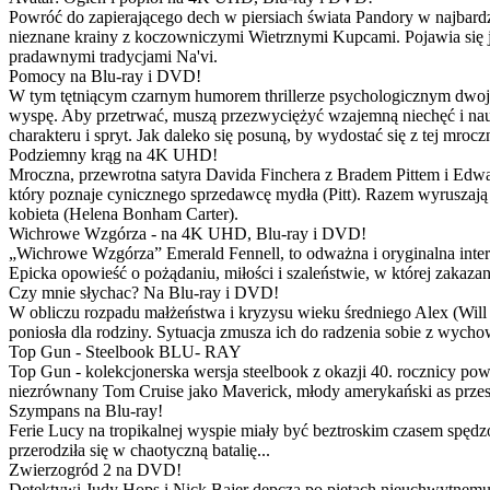
Powróć do zapierającego dech w piersiach świata Pandory w najbardzie
nieznane krainy z koczowniczymi Wietrznymi Kupcami. Pojawia się 
pradawnymi tradycjami Na'vi.
Pomocy na Blu-ray i DVD!
W tym tętniącym czarnym humorem thrillerze psychologicznym dwoje
wyspę. Aby przetrwać, muszą przezwyciężyć wzajemną niechęć i naucz
charakteru i spryt. Jak daleko się posuną, by wydostać się z tej mrocz
Podziemny krąg na 4K UHD!
Mroczna, przewrotna satyra Davida Finchera z Bradem Pittem i Ed
który poznaje cynicznego sprzedawcę mydła (Pitt). Razem wyruszają n
kobieta (Helena Bonham Carter).
Wichrowe Wzgórza - na 4K UHD, Blu-ray i DVD!
„Wichrowe Wzgórza” Emerald Fennell, to odważna i oryginalna interpr
Epicka opowieść o pożądaniu, miłości i szaleństwie, w której zakaza
Czy mnie słychac? Na Blu-ray i DVD!
W obliczu rozpadu małżeństwa i kryzysu wieku średniego Alex (Will 
poniosła dla rodziny. Sytuacja zmusza ich do radzenia sobie z wych
Top Gun - Steelbook BLU- RAY
Top Gun - kolekcjonerska wersja steelbook z okazji 40. rocznicy po
niezrównany Tom Cruise jako Maverick, młody amerykański as przestw
Szympans na Blu-ray!
Ferie Lucy na tropikalnej wyspie miały być beztroskim czasem spędz
przerodziła się w chaotyczną batalię...
Zwierzogród 2 na DVD!
Detektywi Judy Hops i Nick Bajer depczą po piętach nieuchwytnemu