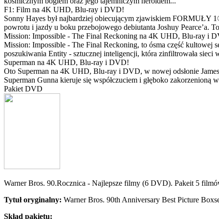
kosmicznym bogiem oraz jego tajemniczym heroldem...
F1: Film na 4K UHD, Blu-ray i DVD!
Sonny Hayes był najbardziej obiecującym zjawiskiem FORMUŁY 1® w 
powrotu i jazdy u boku przebojowego debiutanta Joshuy Pearce’a. To 
Mission: Impossible - The Final Reckoning na 4K UHD, Blu-ray i 
Mission: Impossible - The Final Reckoning, to ósma część kultowej 
poszukiwania Entity - sztucznej inteligencji, która zinfiltrowała sie
Superman na 4K UHD, Blu-ray i DVD!
Oto Superman na 4K UHD, Blu-ray i DVD, w nowej odsłonie Jamesa 
Superman Gunna kieruje się współczuciem i głęboko zakorzenioną wi
Pakiet DVD
Warner Bros. 90.Rocznica - Najlepsze filmy (6 DVD). Pakeit 5 film
Tytuł oryginalny:
Warner Bros. 90th Anniversary Best Picture Boxs
Skład pakietu: