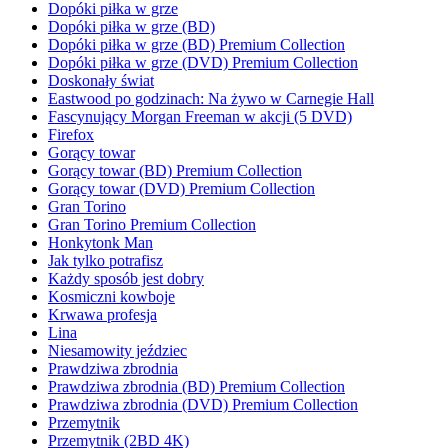
Dopóki piłka w grze
Dopóki piłka w grze (BD)
Dopóki piłka w grze (BD) Premium Collection
Dopóki piłka w grze (DVD) Premium Collection
Doskonały świat
Eastwood po godzinach: Na żywo w Carnegie Hall
Fascynujący Morgan Freeman w akcji (5 DVD)
Firefox
Gorący towar
Gorący towar (BD) Premium Collection
Gorący towar (DVD) Premium Collection
Gran Torino
Gran Torino Premium Collection
Honkytonk Man
Jak tylko potrafisz
Każdy sposób jest dobry
Kosmiczni kowboje
Krwawa profesja
Lina
Niesamowity jeździec
Prawdziwa zbrodnia
Prawdziwa zbrodnia (BD) Premium Collection
Prawdziwa zbrodnia (DVD) Premium Collection
Przemytnik
Przemytnik (2BD 4K)