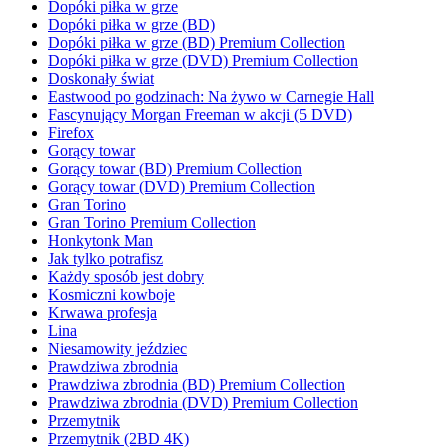
Dopóki piłka w grze
Dopóki piłka w grze (BD)
Dopóki piłka w grze (BD) Premium Collection
Dopóki piłka w grze (DVD) Premium Collection
Doskonały świat
Eastwood po godzinach: Na żywo w Carnegie Hall
Fascynujący Morgan Freeman w akcji (5 DVD)
Firefox
Gorący towar
Gorący towar (BD) Premium Collection
Gorący towar (DVD) Premium Collection
Gran Torino
Gran Torino Premium Collection
Honkytonk Man
Jak tylko potrafisz
Każdy sposób jest dobry
Kosmiczni kowboje
Krwawa profesja
Lina
Niesamowity jeździec
Prawdziwa zbrodnia
Prawdziwa zbrodnia (BD) Premium Collection
Prawdziwa zbrodnia (DVD) Premium Collection
Przemytnik
Przemytnik (2BD 4K)