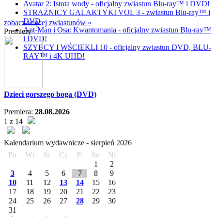
Avatar 2: Istota wody - oficjalny zwiastun Blu-ray™ i DVD!
STRAŻNICY GALAKTYKI VOL 3 - zwiastun Blu-ray™ i
DVD
zobacz więcej zwiastunów »
Ant-Man i Osa: Kwantomania - oficjalny zwiastun Blu-ray™
Premiery
i DVD!
SZYBCY I WŚCIEKLI 10 - oficjalny zwiastun DVD, BLU-
RAY™ i 4K UHD!
Dzieci gorszego boga (DVD)
Premiera:
28.08.2026
1 z 14
Kalendarium wydawnicze -
sierpień
2026
Pn
Wt
Śr
Cz
Pi
So
Ni
1
2
3
4
5
6
7
8
9
10
11
12
13
14
15
16
17
18
19
20
21
22
23
24
25
26
27
28
29
30
31