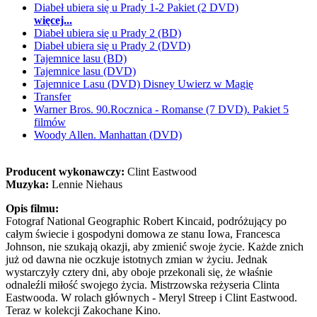
Diabeł ubiera się u Prady 1-2 Pakiet (2 DVD)
więcej...
Diabeł ubiera się u Prady 2 (BD)
Diabeł ubiera się u Prady 2 (DVD)
Tajemnice lasu (BD)
Tajemnice lasu (DVD)
Tajemnice Lasu (DVD) Disney Uwierz w Magię
Transfer
Warner Bros. 90.Rocznica - Romanse (7 DVD). Pakiet 5
filmów
Woody Allen. Manhattan (DVD)
Producent wykonawczy:
Clint Eastwood
Muzyka:
Lennie Niehaus
Opis filmu:
Fotograf National Geographic Robert Kincaid, podróżujący po
całym świecie i gospodyni domowa ze stanu Iowa, Francesca
Johnson, nie szukają okazji, aby zmienić swoje życie. Każde znich
już od dawna nie oczkuje istotnych zmian w życiu. Jednak
wystarczyły cztery dni, aby oboje przekonali się, że właśnie
odnaleźli miłość swojego życia. Mistrzowska reżyseria Clinta
Eastwooda. W rolach głównych - Meryl Streep i Clint Eastwood.
Teraz w kolekcji Zakochane Kino.