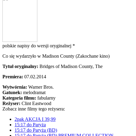
polskie napisy do wersji oryginalnej *
Co się wydarzyło w Madison County (Zakochane kino)
Tytuł oryginalny:
Bridges of Madison County, The
Premiera:
07.02.2014
Wytwórnia:
Warner Bros.
Gatunek:
melodramat
Kategoria filmu:
fabularny
Reżyser:
Clint Eastwood
Zobacz inne filmy tego reżysera:
2pak AKCJA I 39,99
15:17 do Paryża
15:17 do Paryża (BD)
15:17 do Paryża (BD) PREMIUM COLLECTION