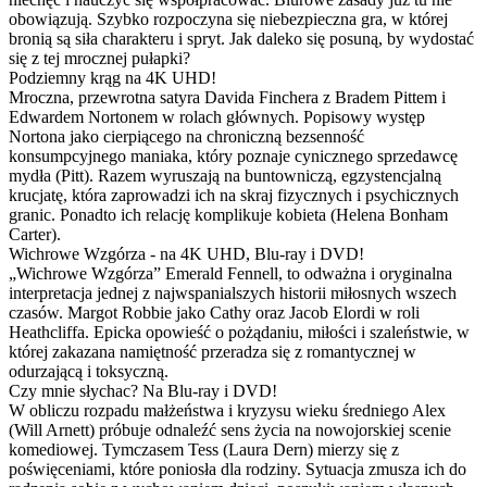
obowiązują. Szybko rozpoczyna się niebezpieczna gra, w której
bronią są siła charakteru i spryt. Jak daleko się posuną, by wydostać
się z tej mrocznej pułapki?
Podziemny krąg na 4K UHD!
Mroczna, przewrotna satyra Davida Finchera z Bradem Pittem i
Edwardem Nortonem w rolach głównych. Popisowy występ
Nortona jako cierpiącego na chroniczną bezsenność
konsumpcyjnego maniaka, który poznaje cynicznego sprzedawcę
mydła (Pitt). Razem wyruszają na buntowniczą, egzystencjalną
krucjatę, która zaprowadzi ich na skraj fizycznych i psychicznych
granic. Ponadto ich relację komplikuje kobieta (Helena Bonham
Carter).
Wichrowe Wzgórza - na 4K UHD, Blu-ray i DVD!
„Wichrowe Wzgórza” Emerald Fennell, to odważna i oryginalna
interpretacja jednej z najwspanialszych historii miłosnych wszech
czasów. Margot Robbie jako Cathy oraz Jacob Elordi w roli
Heathcliffa. Epicka opowieść o pożądaniu, miłości i szaleństwie, w
której zakazana namiętność przeradza się z romantycznej w
odurzającą i toksyczną.
Czy mnie słychac? Na Blu-ray i DVD!
W obliczu rozpadu małżeństwa i kryzysu wieku średniego Alex
(Will Arnett) próbuje odnaleźć sens życia na nowojorskiej scenie
komediowej. Tymczasem Tess (Laura Dern) mierzy się z
poświęceniami, które poniosła dla rodziny. Sytuacja zmusza ich do