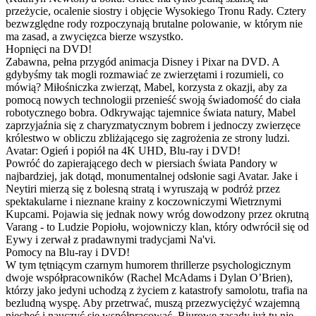
przeżycie, ocalenie siostry i objęcie Wysokiego Tronu Rady. Cztery
bezwzględne rody rozpoczynają brutalne polowanie, w którym nie
ma zasad, a zwycięzca bierze wszystko.
Hopnięci na DVD!
Zabawna, pełna przygód animacja Disney i Pixar na DVD. A
gdybyśmy tak mogli rozmawiać ze zwierzętami i rozumieli, co
mówią? Miłośniczka zwierząt, Mabel, korzysta z okazji, aby za
pomocą nowych technologii przenieść swoją świadomość do ciała
robotycznego bobra. Odkrywając tajemnice świata natury, Mabel
zaprzyjaźnia się z charyzmatycznym bobrem i jednoczy zwierzęce
królestwo w obliczu zbliżającego się zagrożenia ze strony ludzi.
Avatar: Ogień i popiół na 4K UHD, Blu-ray i DVD!
Powróć do zapierającego dech w piersiach świata Pandory w
najbardziej, jak dotąd, monumentalnej odsłonie sagi Avatar. Jake i
Neytiri mierzą się z bolesną stratą i wyruszają w podróż przez
spektakularne i nieznane krainy z koczowniczymi Wietrznymi
Kupcami. Pojawia się jednak nowy wróg dowodzony przez okrutną
Varang - to Ludzie Popiołu, wojowniczy klan, który odwrócił się od
Eywy i zerwał z pradawnymi tradycjami Na'vi.
Pomocy na Blu-ray i DVD!
W tym tętniącym czarnym humorem thrillerze psychologicznym
dwoje współpracowników (Rachel McAdams i Dylan O’Brien),
którzy jako jedyni uchodzą z życiem z katastrofy samolotu, trafia na
bezludną wyspę. Aby przetrwać, muszą przezwyciężyć wzajemną
niechęć i nauczyć się współpracować. Biurowe zasady już tu nie