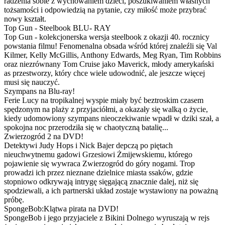
radzenia sobie z wychowaniem dzieci, poszukiwaniem własnych
tożsamości i odpowiedzią na pytanie, czy miłość może przybrać
nowy kształt.
Top Gun - Steelbook BLU- RAY
Top Gun - kolekcjonerska wersja steelbook z okazji 40. rocznicy
powstania filmu! Fenomenalna obsada wśród której znaleźli się Val
Kilmer, Kelly McGillis, Anthony Edwards, Meg Ryan, Tim Robbins
oraz niezrównany Tom Cruise jako Maverick, młody amerykański
as przestworzy, który chce wiele udowodnić, ale jeszcze więcej
musi się nauczyć.
Szympans na Blu-ray!
Ferie Lucy na tropikalnej wyspie miały być beztroskim czasem
spędzonym na plaży z przyjaciółmi, a okazały się walką o życie,
kiedy udomowiony szympans nieoczekiwanie wpadł w dziki szał, a
spokojna noc przerodziła się w chaotyczną batalię...
Zwierzogród 2 na DVD!
Detektywi Judy Hops i Nick Bajer depczą po piętach
nieuchwytnemu gadowi Grzesiowi Żmijewskiemu, którego
pojawienie się wywraca Zwierzogród do góry nogami. Trop
prowadzi ich przez nieznane dzielnice miasta ssaków, gdzie
stopniowo odkrywają intrygę sięgającą znacznie dalej, niż się
spodziewali, a ich partnerski układ zostaje wystawiony na poważną
próbę.
SpongeBob:Klątwa pirata na DVD!
SpongeBob i jego przyjaciele z Bikini Dolnego wyruszają w rejs