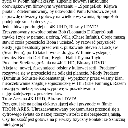
życia w swoim największym, zupełnie nowym i absolutnie
obowiązkowym filmowym wydarzeniu – „SpongeBob: Klątwa
pirata”. Zdeterminowany, by udowodnić Panu Krabowi, że jest
naprawdę odważny i gotowy na wielkie wyzwania, SpongeBob
podejmuje śmiałą decyzję...
Jedna bitwa po drugiej na 4K UHD, Blu-ray i DVD!
Zrezygnowany rewolucjonista Bob (Leonardo DiCaprio) pali
trawkę i żyje w paranoi z córką, Willą (Chase Infiniti). Oboje muszą
stawić czoła przeszłości Boba i uciekać, by ratować przyszłość,
kiedy jego bezlitosny przeciwnik, pułkownik Steven J. Lockjaw
(Sean Penn), po 16 latach wraca do gry. W filmie występują
również Benicio Del Toro, Regina Hall i Teyana Taylor.
Predator: Strefa zagrożenia na 4K UHD, Blu-ray i DVD!
Akcja tej nowej, fascynującej odsłony kultowej serii „Predator”
rozgrywa się w przyszłości na odległej planecie. Młody Predator
(Dimitrius Schuster-Koloamatangi), wypędzony przez własny klan,
nieoczekiwanie znajduje sojuszniczkę w Thii (Elle Fanning). Razem
ruszają w niebezpieczną wyprawę w poszukiwaniu
najgroźniejszego z przeciwników.
Tron: Ares na 4K UHD, Blu-ray i DVD!
Przygotuj się na pełną elektryzującej akcji przygodę w filmie
TRON: ARES. Ultrazaawansowany program Ares przenosi się z
cyfrowego świata do naszej rzeczywistości z niebezpieczną misją.
Czy ludzkość jest gotowa na pierwszy fizyczny kontakt ze Sztuczną
Inteligencją?