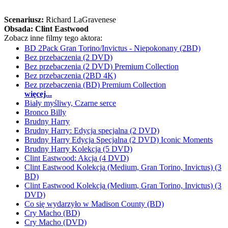
Scenariusz:
Richard LaGravenese
Obsada:
Clint Eastwood
Zobacz inne filmy tego aktora:
BD 2Pack Gran Torino/Invictus - Niepokonany (2BD)
Bez przebaczenia (2 DVD)
Bez przebaczenia (2 DVD) Premium Collection
Bez przebaczenia (2BD 4K)
Bez przebaczenia (BD) Premium Collection
więcej...
Biały myśliwy, Czarne serce
Bronco Billy
Brudny Harry
Brudny Harry: Edycja specjalna (2 DVD)
Brudny Harry Edycja Specjalna (2 DVD) Iconic Moments
Brudny Harry Kolekcja (5 DVD)
Clint Eastwood: Akcja (4 DVD)
Clint Eastwood Kolekcja (Medium, Gran Torino, Invictus) (3
BD)
Clint Eastwood Kolekcja (Medium, Gran Torino, Invictus) (3
DVD)
Co się wydarzyło w Madison County (BD)
Cry Macho (BD)
Cry Macho (DVD)