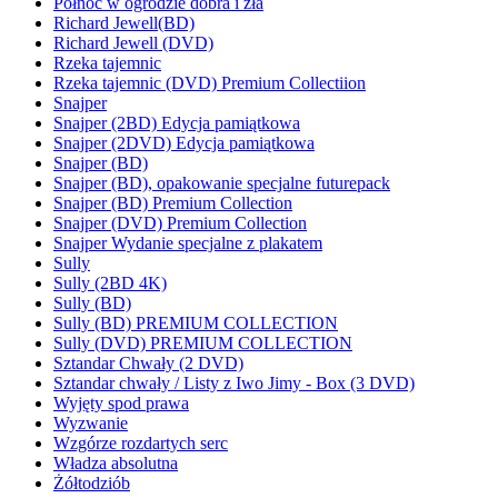
Północ w ogrodzie dobra i zła
Richard Jewell(BD)
Richard Jewell (DVD)
Rzeka tajemnic
Rzeka tajemnic (DVD) Premium Collectiion
Snajper
Snajper (2BD) Edycja pamiątkowa
Snajper (2DVD) Edycja pamiątkowa
Snajper (BD)
Snajper (BD), opakowanie specjalne futurepack
Snajper (BD) Premium Collection
Snajper (DVD) Premium Collection
Snajper Wydanie specjalne z plakatem
Sully
Sully (2BD 4K)
Sully (BD)
Sully (BD) PREMIUM COLLECTION
Sully (DVD) PREMIUM COLLECTION
Sztandar Chwały (2 DVD)
Sztandar chwały / Listy z Iwo Jimy - Box (3 DVD)
Wyjęty spod prawa
Wyzwanie
Wzgórze rozdartych serc
Władza absolutna
Żółtodziób