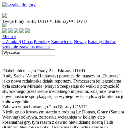
Twoje filmy na 4K UHD™, Blu-ray™ i DVD
Menu »
« Zamknij
O nas
Premiery
Zapowiedzi
Newsy
Katalog filmów
szukanie zaawansowane »
Diabeł ubiera się u Prady 2 na Blu-ray i DVD!
Andy Sachs (Anne Hathaway) powraca do magazynu „Runway”
jako nowa redaktorka działu reportaży. Tymczasem jej legendarna
była szefowa Miranda (Meryl Streep) staje do walki o przyszłość
stworzonego przez siebie medialnego imperium. Znajome twarze i
nowe postacie spotykają się na wybiegu w tej stylowej kontynuacji
kultowego hitu.
Zabawa w pochowanego 2 na Blu-ray i DVD!
Niedługo po krwawym starciu z rodziną Le Domas, Grace (Samara
Weaving) odkrywa, że została wciągnięta w kolejny etap
koszmarnej gry, tym razem z dawno niewidzianą siostrą Faith
(Kathryn Newton) u boku. Grace ma tylko jedną szansę na