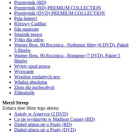
Przemytnik (BD)
Przemytnik (BD) PREMIUM COLLECTION
Przemytnik (DVD) PREMIUM COLLECTION
Pula śmierci
Różowy Cadillac
Siła magnum
Strażnik prawa
Tylko dla orłów
Warner Bros. 90.Rocznica - Najlepsze filmy (6 DVD). Pakeit
5 filmów
Warner Bros. 90.Rocznica - Romanse (7 DVD). Pakiet 5
filmów
Wyjęty spod prawa
Wyzwanie
Wzgórze rozdartych serc
Władza absolutna
Złoto dla zuchwałych
Żółtodziób
Meryl Streep
Zobacz inne filmy tego aktora:
Anioły w Ameryce (2 DVD)
Co się wydarzyło w Madison County (BD)
Diabeł ubiera się u Prady (BD)
Diabeł ubiera się u Prady (DVD)