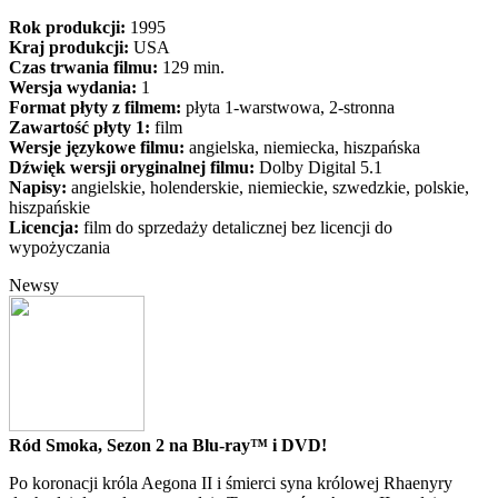
Rok produkcji:
1995
Kraj produkcji:
USA
Czas trwania filmu:
129 min.
Wersja wydania:
1
Format płyty z filmem:
płyta 1-warstwowa, 2-stronna
Zawartość płyty 1:
film
Wersje językowe filmu:
angielska, niemiecka, hiszpańska
Dźwięk wersji oryginalnej filmu:
Dolby Digital 5.1
Napisy:
angielskie, holenderskie, niemieckie, szwedzkie, polskie,
hiszpańskie
Licencja:
film do sprzedaży detalicznej bez licencji do
wypożyczania
Newsy
Ród Smoka, Sezon 2 na Blu-ray™ i DVD!
Po koronacji króla Aegona II i śmierci syna królowej Rhaenyry