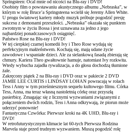
Springsteen: Ocal mnie od nicości na Blu-ray i DVD!
Osobisty film o powstawaniu akustycznego albumu „Nebraska”, w
którym w rolę Bruce’a Springsteena wcielił się Jeremy Allen White.
U progu światowej kariery młody muzyk próbuje pogodzić presję
sukcesu z demonami przeszłości. „Nebraska” okazała się punktem
zwrotnym w życiu Bossa i jest uznawana za jedno z jego
najbardziej ponadczasowych osiągnięć.
Państwo Rose na Blu-ray i DVD!
W tej cierpkiej czarnej komedii Ivy i Theo Rose wydają się
perfekcyjnym małżeństwem. Kochają się, mają udane życie
zawodowe i wspaniałe dzieci. Ale za sielankową fasadą zbierają się
chmury. Kariera Theo gwałtownie hamuje, natomiast Ivy rozkwita.
Wtedy wybucha zajadła rywalizacja, a do głosu dochodzą tłumione
żale.
Zakręcony piątek 2 na Blu-ray i DVD oraz w pakiecie 2 DVD
JAMIE LEE CURTIS i LINDSAY LOHAN powracają w rolach
Tess i Anny w tym prześmiesznym sequelu kultowego filmu. Córka
Tess, Anna, ma teraz własną nastoletnią córkę oraz przyszłą
pasierbicę. Zmagając się z licznymi wyzwaniami związanymi z
połączeniem dwóch rodzin, Tess i Anna odkrywają, że piorun może
uderzyć ponownie!
Fantastyczna Czwórka: Pierwsze kroki na 4K UHD, Blu-ray i
DVD!
W retrofuturystycznym klimacie lat 60-tych Pierwsza Rodzina
Marvela staje przed trudnym wyzwaniem. Muszą pogodzić rolę