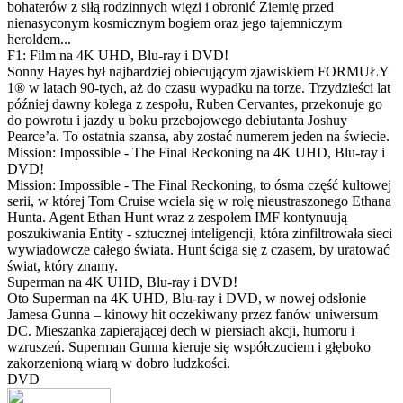
bohaterów z siłą rodzinnych więzi i obronić Ziemię przed
nienasyconym kosmicznym bogiem oraz jego tajemniczym
heroldem...
F1: Film na 4K UHD, Blu-ray i DVD!
Sonny Hayes był najbardziej obiecującym zjawiskiem FORMUŁY
1® w latach 90-tych, aż do czasu wypadku na torze. Trzydzieści lat
później dawny kolega z zespołu, Ruben Cervantes, przekonuje go
do powrotu i jazdy u boku przebojowego debiutanta Joshuy
Pearce’a. To ostatnia szansa, aby zostać numerem jeden na świecie.
Mission: Impossible - The Final Reckoning na 4K UHD, Blu-ray i
DVD!
Mission: Impossible - The Final Reckoning, to ósma część kultowej
serii, w której Tom Cruise wciela się w rolę nieustraszonego Ethana
Hunta. Agent Ethan Hunt wraz z zespołem IMF kontynuują
poszukiwania Entity - sztucznej inteligencji, która zinfiltrowała sieci
wywiadowcze całego świata. Hunt ściga się z czasem, by uratować
świat, który znamy.
Superman na 4K UHD, Blu-ray i DVD!
Oto Superman na 4K UHD, Blu-ray i DVD, w nowej odsłonie
Jamesa Gunna – kinowy hit oczekiwany przez fanów uniwersum
DC. Mieszanka zapierającej dech w piersiach akcji, humoru i
wzruszeń. Superman Gunna kieruje się współczuciem i głęboko
zakorzenioną wiarą w dobro ludzkości.
DVD