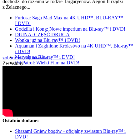
dochodzi do rozłamu w rodzie Targaryenów. Aegon II rządzi
z Żelaznego...
Furiosa: Saga Mad Max na 4K UHD™, BLU-RAY™
I DVD!
Godzilla i Kong: Nowe imperium na Blu-ray™ i DVD!
DIUNA: CZĘŚĆ DRUGA
Wonka już na Blu-ray™ i DVD!
Aquaman i Zaginione Królestwo na 4K UHD™, Blu-ray™
i DVD!
Marvels na Blu-ray™ i DVD!
zobacz więcej newsów »
Psi Patrol: Wielki Film na DVD!
Zwiastuny
Ostatnio dodane:
Shazam! Gniew bogów - oficjalny zwiastun Blu-ray™ i
DVD!