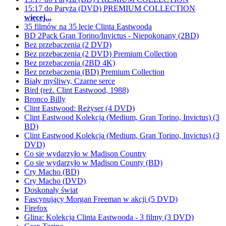
15:17 do Paryża (DVD) PREMIUM COLLECTION
więcej...
35 filmów na 35 lecie Clinta Eastwooda
BD 2Pack Gran Torino/Invictus - Niepokonany (2BD)
Bez przebaczenia (2 DVD)
Bez przebaczenia (2 DVD) Premium Collection
Bez przebaczenia (2BD 4K)
Bez przebaczenia (BD) Premium Collection
Biały myśliwy, Czarne serce
Bird (reż. Clint Eastwood, 1988)
Bronco Billy
Clint Eastwood: Reżyser (4 DVD)
Clint Eastwood Kolekcja (Medium, Gran Torino, Invictus) (3
BD)
Clint Eastwood Kolekcja (Medium, Gran Torino, Invictus) (3
DVD)
Co się wydarzyło w Madison Country
Co się wydarzyło w Madison County (BD)
Cry Macho (BD)
Cry Macho (DVD)
Doskonały świat
Fascynujący Morgan Freeman w akcji (5 DVD)
Firefox
Glina: Kolekcja Clinta Eastwooda - 3 filmy (3 DVD)