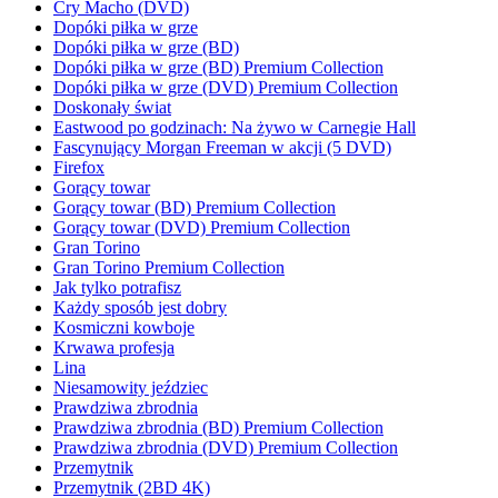
Cry Macho (DVD)
Dopóki piłka w grze
Dopóki piłka w grze (BD)
Dopóki piłka w grze (BD) Premium Collection
Dopóki piłka w grze (DVD) Premium Collection
Doskonały świat
Eastwood po godzinach: Na żywo w Carnegie Hall
Fascynujący Morgan Freeman w akcji (5 DVD)
Firefox
Gorący towar
Gorący towar (BD) Premium Collection
Gorący towar (DVD) Premium Collection
Gran Torino
Gran Torino Premium Collection
Jak tylko potrafisz
Każdy sposób jest dobry
Kosmiczni kowboje
Krwawa profesja
Lina
Niesamowity jeździec
Prawdziwa zbrodnia
Prawdziwa zbrodnia (BD) Premium Collection
Prawdziwa zbrodnia (DVD) Premium Collection
Przemytnik
Przemytnik (2BD 4K)