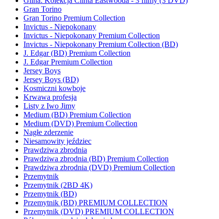
Glina: Kolekcja Clinta Eastwooda - 3 filmy (3 DVD)
Gran Torino
Gran Torino Premium Collection
Invictus - Niepokonany
Invictus - Niepokonany Premium Collection
Invictus - Niepokonany Premium Collection (BD)
J. Edgar (BD) Premium Collection
J. Edgar Premium Collection
Jersey Boys
Jersey Boys (BD)
Kosmiczni kowboje
Krwawa profesja
Listy z Iwo Jimy
Medium (BD) Premium Collection
Medium (DVD) Premium Collection
Nagłe zderzenie
Niesamowity jeździec
Prawdziwa zbrodnia
Prawdziwa zbrodnia (BD) Premium Collection
Prawdziwa zbrodnia (DVD) Premium Collection
Przemytnik
Przemytnik (2BD 4K)
Przemytnik (BD)
Przemytnik (BD) PREMIUM COLLECTION
Przemytnik (DVD) PREMIUM COLLECTION