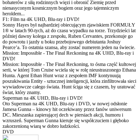
bohaterów z siłą rodzinnych więzi i obronić Ziemię przed
nienasyconym kosmicznym bogiem oraz jego tajemniczym
heroldem...
F1: Film na 4K UHD, Blu-ray i DVD!
Sonny Hayes był najbardziej obiecującym zjawiskiem FORMUŁY
1® w latach 90-tych, aż do czasu wypadku na torze. Trzydzieści lat
później dawny kolega z zespołu, Ruben Cervantes, przekonuje go
do powrotu i jazdy u boku przebojowego debiutanta Joshuy
Pearce’a. To ostatnia szansa, aby zostać numerem jeden na świecie.
Mission: Impossible - The Final Reckoning na 4K UHD, Blu-ray i
DVD!
Mission: Impossible - The Final Reckoning, to ósma część kultowej
serii, w której Tom Cruise wciela się w rolę nieustraszonego Ethana
Hunta. Agent Ethan Hunt wraz z zespołem IMF kontynuują
poszukiwania Entity - sztucznej inteligencji, która zinfiltrowała sieci
wywiadowcze całego świata. Hunt ściga się z czasem, by uratować
świat, który znamy.
Superman na 4K UHD, Blu-ray i DVD!
Oto Superman na 4K UHD, Blu-ray i DVD, w nowej odsłonie
Jamesa Gunna – kinowy hit oczekiwany przez fanów uniwersum
DC. Mieszanka zapierającej dech w piersiach akcji, humoru i
wzruszeń. Superman Gunna kieruje się współczuciem i głęboko
zakorzenioną wiarą w dobro ludzkości.
DVD