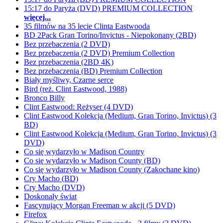
15:17 do Paryża (DVD) PREMIUM COLLECTION
więcej...
35 filmów na 35 lecie Clinta Eastwooda
BD 2Pack Gran Torino/Invictus - Niepokonany (2BD)
Bez przebaczenia (2 DVD)
Bez przebaczenia (2 DVD) Premium Collection
Bez przebaczenia (2BD 4K)
Bez przebaczenia (BD) Premium Collection
Biały myśliwy, Czarne serce
Bird (reż. Clint Eastwood, 1988)
Bronco Billy
Clint Eastwood: Reżyser (4 DVD)
Clint Eastwood Kolekcja (Medium, Gran Torino, Invictus) (3
BD)
Clint Eastwood Kolekcja (Medium, Gran Torino, Invictus) (3
DVD)
Co się wydarzyło w Madison Country
Co się wydarzyło w Madison County (BD)
Co się wydarzyło w Madison County (Zakochane kino)
Cry Macho (BD)
Cry Macho (DVD)
Doskonały świat
Fascynujący Morgan Freeman w akcji (5 DVD)
Firefox