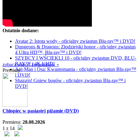
Ostatnio dodane:
Avatar 2: Istota wody - oficjalny zwiastun Blu-ray™ i DVD!
Dungeons & Dragons: Złodziejski honor - oficjalny zwiastun
4 Ultra HD™, Blu-ray™ i DVD!
SZYBCY I WŚCIEKLI 10 - oficjalny zwiastun DVD, BLU-
RAY™ i 4K UHD!
zobacz więcej zwiastunów »
Ant-Man i Osa: Kwantomania - oficjalny zwiastun Blu-ray™
Premiery
i DVD!
Shazam! Gniew bogów - oficjalny zwiastun Blu-ray™ i
DVD!
Chłopiec w pasiastej piżamie (DVD)
Premiera:
28.08.2026
1 z 14