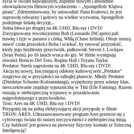
życia w swoim największym, zupełnie nowym i absolutnie
obowiązkowym filmowym wydarzeniu – „SpongeBob: Klątwa
pirata”. Zdeterminowany, by udowodnić Panu Krabowi, że jest
naprawdę odważny i gotowy na wielkie wyzwania, SpongeBob
podejmuje śmiałą decyzję...
Jedna bitwa po drugiej na 4K UHD, Blu-ray i DVD!
Zrezygnowany rewolucjonista Bob (Leonardo DiCaprio) pali
trawkę i żyje w paranoi z córką, Willą (Chase Infiniti). Oboje muszą
stawić czoła przeszłości Boba i uciekać, by ratować przyszłość,
kiedy jego bezlitosny przeciwnik, pułkownik Steven J. Lockjaw
(Sean Penn), po 16 latach wraca do gry. W filmie występują
również Benicio Del Toro, Regina Hall i Teyana Taylor.
Predator: Strefa zagrożenia na 4K UHD, Blu-ray i DVD!
Akcja tej nowej, fascynującej odsłony kultowej serii „Predator”
rozgrywa się w przyszłości na odległej planecie. Młody Predator
(Dimitrius Schuster-Koloamatangi), wypędzony przez własny klan,
nieoczekiwanie znajduje sojuszniczkę w Thii (Elle Fanning). Razem
ruszają w niebezpieczną wyprawę w poszukiwaniu
najgroźniejszego z przeciwników.
Tron: Ares na 4K UHD, Blu-ray i DVD!
Przygotuj się na pełną elektryzującej akcji przygodę w filmie
TRON: ARES. Ultrazaawansowany program Ares przenosi się z
cyfrowego świata do naszej rzeczywistości z niebezpieczną misją.
Czy ludzkość jest gotowa na pierwszy fizyczny kontakt ze Sztuczną
Inteligencją?