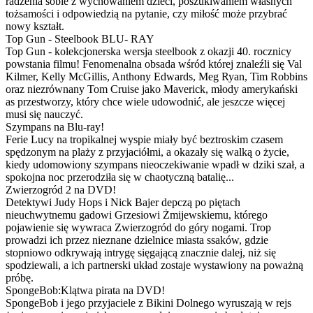
radzenia sobie z wychowaniem dzieci, poszukiwaniem własnych
tożsamości i odpowiedzią na pytanie, czy miłość może przybrać
nowy kształt.
Top Gun - Steelbook BLU- RAY
Top Gun - kolekcjonerska wersja steelbook z okazji 40. rocznicy
powstania filmu! Fenomenalna obsada wśród której znaleźli się Val
Kilmer, Kelly McGillis, Anthony Edwards, Meg Ryan, Tim Robbins
oraz niezrównany Tom Cruise jako Maverick, młody amerykański
as przestworzy, który chce wiele udowodnić, ale jeszcze więcej
musi się nauczyć.
Szympans na Blu-ray!
Ferie Lucy na tropikalnej wyspie miały być beztroskim czasem
spędzonym na plaży z przyjaciółmi, a okazały się walką o życie,
kiedy udomowiony szympans nieoczekiwanie wpadł w dziki szał, a
spokojna noc przerodziła się w chaotyczną batalię...
Zwierzogród 2 na DVD!
Detektywi Judy Hops i Nick Bajer depczą po piętach
nieuchwytnemu gadowi Grzesiowi Żmijewskiemu, którego
pojawienie się wywraca Zwierzogród do góry nogami. Trop
prowadzi ich przez nieznane dzielnice miasta ssaków, gdzie
stopniowo odkrywają intrygę sięgającą znacznie dalej, niż się
spodziewali, a ich partnerski układ zostaje wystawiony na poważną
próbę.
SpongeBob:Klątwa pirata na DVD!
SpongeBob i jego przyjaciele z Bikini Dolnego wyruszają w rejs