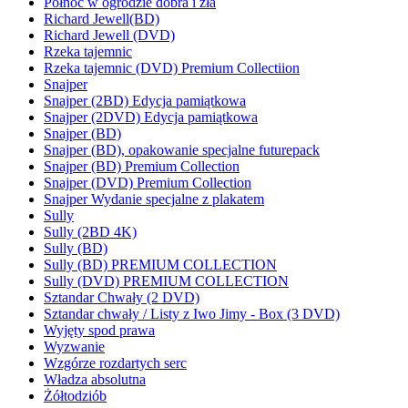
Północ w ogrodzie dobra i zła
Richard Jewell(BD)
Richard Jewell (DVD)
Rzeka tajemnic
Rzeka tajemnic (DVD) Premium Collectiion
Snajper
Snajper (2BD) Edycja pamiątkowa
Snajper (2DVD) Edycja pamiątkowa
Snajper (BD)
Snajper (BD), opakowanie specjalne futurepack
Snajper (BD) Premium Collection
Snajper (DVD) Premium Collection
Snajper Wydanie specjalne z plakatem
Sully
Sully (2BD 4K)
Sully (BD)
Sully (BD) PREMIUM COLLECTION
Sully (DVD) PREMIUM COLLECTION
Sztandar Chwały (2 DVD)
Sztandar chwały / Listy z Iwo Jimy - Box (3 DVD)
Wyjęty spod prawa
Wyzwanie
Wzgórze rozdartych serc
Władza absolutna
Żółtodziób