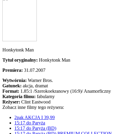
Honkytonk Man
Tytuł oryginalny:
Honkytonk Man
Premiera:
31.07.2007
Wytwórnia:
Warner Bros.
Gatunek:
akcja, dramat
Format:
1.85:1
/Szerokoekranowy (16:9)/
Anamorficzny
Kategoria filmu:
fabularny
Reżyser:
Clint Eastwood
Zobacz inne filmy tego reżysera:
2pak AKCJA I 39,99
15:17 do Paryża
15:17 do Paryża (BD)
15:17 do Paryża (BD) PREMIUM COLLECTION