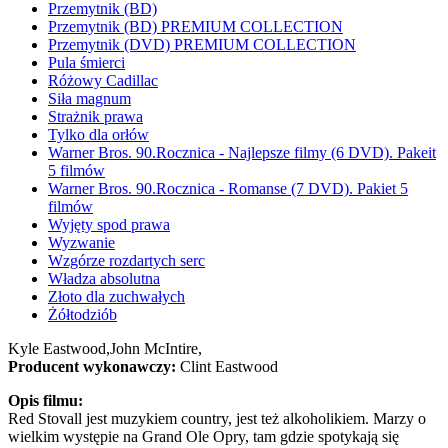
Przemytnik (BD)
Przemytnik (BD) PREMIUM COLLECTION
Przemytnik (DVD) PREMIUM COLLECTION
Pula śmierci
Różowy Cadillac
Siła magnum
Strażnik prawa
Tylko dla orłów
Warner Bros. 90.Rocznica - Najlepsze filmy (6 DVD). Pakeit
5 filmów
Warner Bros. 90.Rocznica - Romanse (7 DVD). Pakiet 5
filmów
Wyjęty spod prawa
Wyzwanie
Wzgórze rozdartych serc
Władza absolutna
Złoto dla zuchwałych
Żółtodziób
Kyle Eastwood,
John McIntire,
Producent wykonawczy:
Clint Eastwood
Opis filmu:
Red Stovall jest muzykiem country, jest też alkoholikiem. Marzy o
wielkim występie na Grand Ole Opry, tam gdzie spotykają się