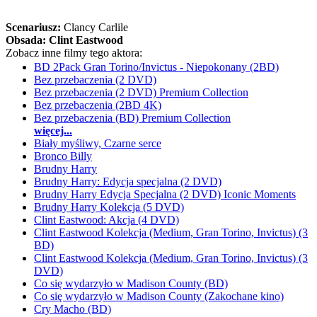
Scenariusz:
Clancy Carlile
Obsada:
Clint Eastwood
Zobacz inne filmy tego aktora:
BD 2Pack Gran Torino/Invictus - Niepokonany (2BD)
Bez przebaczenia (2 DVD)
Bez przebaczenia (2 DVD) Premium Collection
Bez przebaczenia (2BD 4K)
Bez przebaczenia (BD) Premium Collection
więcej...
Biały myśliwy, Czarne serce
Bronco Billy
Brudny Harry
Brudny Harry: Edycja specjalna (2 DVD)
Brudny Harry Edycja Specjalna (2 DVD) Iconic Moments
Brudny Harry Kolekcja (5 DVD)
Clint Eastwood: Akcja (4 DVD)
Clint Eastwood Kolekcja (Medium, Gran Torino, Invictus) (3
BD)
Clint Eastwood Kolekcja (Medium, Gran Torino, Invictus) (3
DVD)
Co się wydarzyło w Madison County (BD)
Co się wydarzyło w Madison County (Zakochane kino)
Cry Macho (BD)