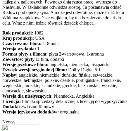
najlepsi z najlepszych. Pewnego dnia rzuca pracę, wyrusza do
Nashville. W Oklahomie odwiedza siostrę. Ta postanawia oddać
Redowi pod opiekę syna. A może jest odwrotnie, może to 14-letni
Whit ma zaopiekować się wujkiem, by ten bezpiecznie dotarł do
celu. Wraz z nimi jedzie również dziadek chłopca.
Rok produkcji:
1982
Kraj produkcji:
USA
Czas trwania filmu:
118 min.
Wersja wydania:
1
Format płyty z filmem:
płyta 2-warstwowa, 1-stronna
Zawartość płyty 1:
film, dodatki
Wersje językowe filmu:
angielska, niemiecka, hiszpańska
Dźwięk wersji oryginalnej filmu:
Dolby Digital 5.1
Napisy:
angielskie, niemieckie, duńskie, fińskie, szwedzkie,
norweskie, hebrajskie, polskie, czeskie, portugalskie, francuskie,
węgierskie, tureckie, islandzkie, greckie, hiszpańskie, włoskie,
chorwackie, słoweńskie
Wersja dla niesłyszących:
Niemiecka, Angielska
Licencja:
film do sprzedaży detalicznej z licencją do wypożyczania
Dodatki:
zwiastun filmowy
Wersja językowa dodatków:
oryginalna
Newsy