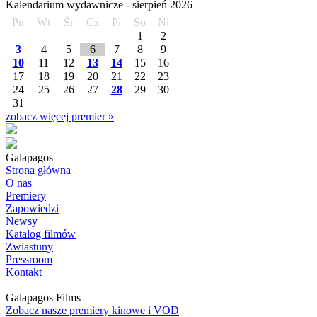
Kalendarium wydawnicze -
sierpień
2026
Pn
Wt
Śr
Cz
Pi
So
Ni
1
2
3
4
5
6
7
8
9
10
11
12
13
14
15
16
17
18
19
20
21
22
23
24
25
26
27
28
29
30
31
zobacz więcej premier »
Galapagos
Strona główna
O nas
Premiery
Zapowiedzi
Newsy
Katalog filmów
Zwiastuny
Pressroom
Kontakt
Galapagos Films
Zobacz nasze premiery kinowe i VOD