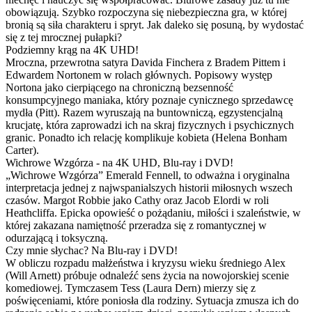
obowiązują. Szybko rozpoczyna się niebezpieczna gra, w której
bronią są siła charakteru i spryt. Jak daleko się posuną, by wydostać
się z tej mrocznej pułapki?
Podziemny krąg na 4K UHD!
Mroczna, przewrotna satyra Davida Finchera z Bradem Pittem i
Edwardem Nortonem w rolach głównych. Popisowy występ
Nortona jako cierpiącego na chroniczną bezsenność
konsumpcyjnego maniaka, który poznaje cynicznego sprzedawcę
mydła (Pitt). Razem wyruszają na buntowniczą, egzystencjalną
krucjatę, która zaprowadzi ich na skraj fizycznych i psychicznych
granic. Ponadto ich relację komplikuje kobieta (Helena Bonham
Carter).
Wichrowe Wzgórza - na 4K UHD, Blu-ray i DVD!
„Wichrowe Wzgórza” Emerald Fennell, to odważna i oryginalna
interpretacja jednej z najwspanialszych historii miłosnych wszech
czasów. Margot Robbie jako Cathy oraz Jacob Elordi w roli
Heathcliffa. Epicka opowieść o pożądaniu, miłości i szaleństwie, w
której zakazana namiętność przeradza się z romantycznej w
odurzającą i toksyczną.
Czy mnie słychac? Na Blu-ray i DVD!
W obliczu rozpadu małżeństwa i kryzysu wieku średniego Alex
(Will Arnett) próbuje odnaleźć sens życia na nowojorskiej scenie
komediowej. Tymczasem Tess (Laura Dern) mierzy się z
poświęceniami, które poniosła dla rodziny. Sytuacja zmusza ich do