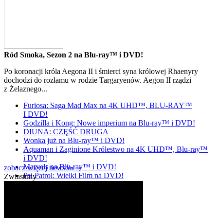
Ród Smoka, Sezon 2 na Blu-ray™ i DVD!
Po koronacji króla Aegona II i śmierci syna królowej Rhaenyry
dochodzi do rozłamu w rodzie Targaryenów. Aegon II rządzi
z Żelaznego...
Furiosa: Saga Mad Max na 4K UHD™, BLU-RAY™
I DVD!
Godzilla i Kong: Nowe imperium na Blu-ray™ i DVD!
DIUNA: CZĘŚĆ DRUGA
Wonka już na Blu-ray™ i DVD!
Aquaman i Zaginione Królestwo na 4K UHD™, Blu-ray™
i DVD!
Marvels na Blu-ray™ i DVD!
zobacz więcej newsów »
Psi Patrol: Wielki Film na DVD!
Zwiastuny