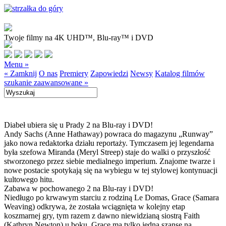
Twoje filmy na 4K UHD™, Blu-ray™ i DVD
Menu »
« Zamknij
O nas
Premiery
Zapowiedzi
Newsy
Katalog filmów
szukanie zaawansowane »
Diabeł ubiera się u Prady 2 na Blu-ray i DVD!
Andy Sachs (Anne Hathaway) powraca do magazynu „Runway”
jako nowa redaktorka działu reportaży. Tymczasem jej legendarna
była szefowa Miranda (Meryl Streep) staje do walki o przyszłość
stworzonego przez siebie medialnego imperium. Znajome twarze i
nowe postacie spotykają się na wybiegu w tej stylowej kontynuacji
kultowego hitu.
Zabawa w pochowanego 2 na Blu-ray i DVD!
Niedługo po krwawym starciu z rodziną Le Domas, Grace (Samara
Weaving) odkrywa, że została wciągnięta w kolejny etap
koszmarnej gry, tym razem z dawno niewidzianą siostrą Faith
(Kathryn Newton) u boku. Grace ma tylko jedną szansę na