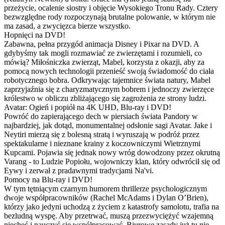
przeżycie, ocalenie siostry i objęcie Wysokiego Tronu Rady. Cztery
bezwzględne rody rozpoczynają brutalne polowanie, w którym nie
ma zasad, a zwycięzca bierze wszystko.
Hopnięci na DVD!
Zabawna, pełna przygód animacja Disney i Pixar na DVD. A
gdybyśmy tak mogli rozmawiać ze zwierzętami i rozumieli, co
mówią? Miłośniczka zwierząt, Mabel, korzysta z okazji, aby za
pomocą nowych technologii przenieść swoją świadomość do ciała
robotycznego bobra. Odkrywając tajemnice świata natury, Mabel
zaprzyjaźnia się z charyzmatycznym bobrem i jednoczy zwierzęce
królestwo w obliczu zbliżającego się zagrożenia ze strony ludzi.
Avatar: Ogień i popiół na 4K UHD, Blu-ray i DVD!
Powróć do zapierającego dech w piersiach świata Pandory w
najbardziej, jak dotąd, monumentalnej odsłonie sagi Avatar. Jake i
Neytiri mierzą się z bolesną stratą i wyruszają w podróż przez
spektakularne i nieznane krainy z koczowniczymi Wietrznymi
Kupcami. Pojawia się jednak nowy wróg dowodzony przez okrutną
Varang - to Ludzie Popiołu, wojowniczy klan, który odwrócił się od
Eywy i zerwał z pradawnymi tradycjami Na'vi.
Pomocy na Blu-ray i DVD!
W tym tętniącym czarnym humorem thrillerze psychologicznym
dwoje współpracowników (Rachel McAdams i Dylan O’Brien),
którzy jako jedyni uchodzą z życiem z katastrofy samolotu, trafia na
bezludną wyspę. Aby przetrwać, muszą przezwyciężyć wzajemną
niechęć i nauczyć się współpracować. Biurowe zasady już tu nie