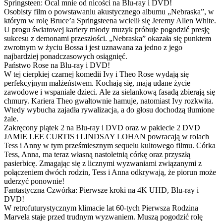
Springsteen: Ocal mnie od nicości na Blu-ray i DVD!
Osobisty film o powstawaniu akustycznego albumu „Nebraska”, w
którym w rolę Bruce’a Springsteena wcielił się Jeremy Allen White.
U progu światowej kariery młody muzyk próbuje pogodzić presję
sukcesu z demonami przeszłości. „Nebraska” okazała się punktem
zwrotnym w życiu Bossa i jest uznawana za jedno z jego
najbardziej ponadczasowych osiągnięć.
Państwo Rose na Blu-ray i DVD!
W tej cierpkiej czarnej komedii Ivy i Theo Rose wydają się
perfekcyjnym małżeństwem. Kochają się, mają udane życie
zawodowe i wspaniałe dzieci. Ale za sielankową fasadą zbierają się
chmury. Kariera Theo gwałtownie hamuje, natomiast Ivy rozkwita.
Wtedy wybucha zajadła rywalizacja, a do głosu dochodzą tłumione
żale.
Zakręcony piątek 2 na Blu-ray i DVD oraz w pakiecie 2 DVD
JAMIE LEE CURTIS i LINDSAY LOHAN powracają w rolach
Tess i Anny w tym prześmiesznym sequelu kultowego filmu. Córka
Tess, Anna, ma teraz własną nastoletnią córkę oraz przyszłą
pasierbicę. Zmagając się z licznymi wyzwaniami związanymi z
połączeniem dwóch rodzin, Tess i Anna odkrywają, że piorun może
uderzyć ponownie!
Fantastyczna Czwórka: Pierwsze kroki na 4K UHD, Blu-ray i
DVD!
W retrofuturystycznym klimacie lat 60-tych Pierwsza Rodzina
Marvela staje przed trudnym wyzwaniem. Muszą pogodzić rolę