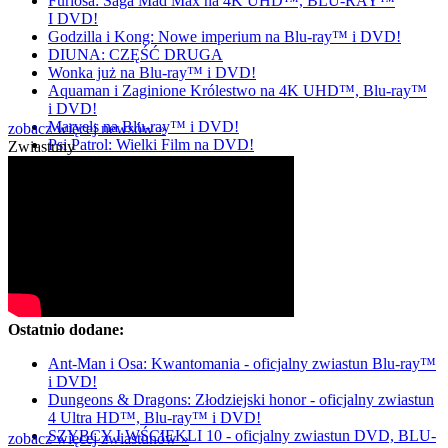
Furiosa: Saga Mad Max na 4K UHD™, BLU-RAY™
I DVD!
Godzilla i Kong: Nowe imperium na Blu-ray™ i DVD!
DIUNA: CZĘŚĆ DRUGA
Wonka już na Blu-ray™ i DVD!
Aquaman i Zaginione Królestwo na 4K UHD™, Blu-ray™
i DVD!
Marvels na Blu-ray™ i DVD!
zobacz więcej newsów »
Psi Patrol: Wielki Film na DVD!
Zwiastuny
Ostatnio dodane:
Ant-Man i Osa: Kwantomania - oficjalny zwiastun Blu-ray™
i DVD!
Dungeons & Dragons: Złodziejski honor - oficjalny zwiastun
4 Ultra HD™, Blu-ray™ i DVD!
SZYBCY I WŚCIEKLI 10 - oficjalny zwiastun DVD, BLU-
zobacz więcej zwiastunów »