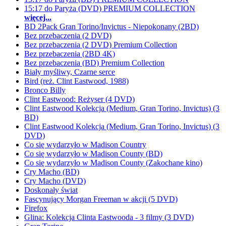
15:17 do Paryża (DVD) PREMIUM COLLECTION
więcej...
BD 2Pack Gran Torino/Invictus - Niepokonany (2BD)
Bez przebaczenia (2 DVD)
Bez przebaczenia (2 DVD) Premium Collection
Bez przebaczenia (2BD 4K)
Bez przebaczenia (BD) Premium Collection
Biały myśliwy, Czarne serce
Bird (reż. Clint Eastwood, 1988)
Bronco Billy
Clint Eastwood: Reżyser (4 DVD)
Clint Eastwood Kolekcja (Medium, Gran Torino, Invictus) (3
BD)
Clint Eastwood Kolekcja (Medium, Gran Torino, Invictus) (3
DVD)
Co się wydarzyło w Madison Country
Co się wydarzyło w Madison County (BD)
Co się wydarzyło w Madison County (Zakochane kino)
Cry Macho (BD)
Cry Macho (DVD)
Doskonały świat
Fascynujący Morgan Freeman w akcji (5 DVD)
Firefox
Glina: Kolekcja Clinta Eastwooda - 3 filmy (3 DVD)