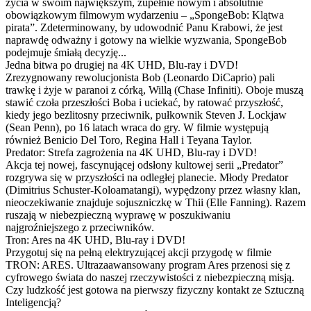
życia w swoim największym, zupełnie nowym i absolutnie
obowiązkowym filmowym wydarzeniu – „SpongeBob: Klątwa
pirata”. Zdeterminowany, by udowodnić Panu Krabowi, że jest
naprawdę odważny i gotowy na wielkie wyzwania, SpongeBob
podejmuje śmiałą decyzję...
Jedna bitwa po drugiej na 4K UHD, Blu-ray i DVD!
Zrezygnowany rewolucjonista Bob (Leonardo DiCaprio) pali
trawkę i żyje w paranoi z córką, Willą (Chase Infiniti). Oboje muszą
stawić czoła przeszłości Boba i uciekać, by ratować przyszłość,
kiedy jego bezlitosny przeciwnik, pułkownik Steven J. Lockjaw
(Sean Penn), po 16 latach wraca do gry. W filmie występują
również Benicio Del Toro, Regina Hall i Teyana Taylor.
Predator: Strefa zagrożenia na 4K UHD, Blu-ray i DVD!
Akcja tej nowej, fascynującej odsłony kultowej serii „Predator”
rozgrywa się w przyszłości na odległej planecie. Młody Predator
(Dimitrius Schuster-Koloamatangi), wypędzony przez własny klan,
nieoczekiwanie znajduje sojuszniczkę w Thii (Elle Fanning). Razem
ruszają w niebezpieczną wyprawę w poszukiwaniu
najgroźniejszego z przeciwników.
Tron: Ares na 4K UHD, Blu-ray i DVD!
Przygotuj się na pełną elektryzującej akcji przygodę w filmie
TRON: ARES. Ultrazaawansowany program Ares przenosi się z
cyfrowego świata do naszej rzeczywistości z niebezpieczną misją.
Czy ludzkość jest gotowa na pierwszy fizyczny kontakt ze Sztuczną
Inteligencją?