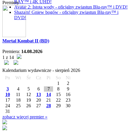
RAY™ i 4K UHD!
Premiery
Avatar 2: Istota wody - oficjalny zwiastun Blu-ray™ i DVD!
Shazam! Gniew bogów - oficjalny zwiastun Blu-ray™ i
DVD!
Mortal Kombat II (BD)
Premiera:
14.08.2026
1 z 14
Kalendarium wydawnicze -
sierpień
2026
Pn
Wt
Śr
Cz
Pi
So
Ni
1
2
3
4
5
6
7
8
9
10
11
12
13
14
15
16
17
18
19
20
21
22
23
24
25
26
27
28
29
30
31
zobacz więcej premier »