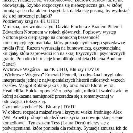
obowiązują. Szybko rozpoczyna się niebezpieczna gra, w której
bronią są siła charakteru i spryt. Jak daleko się posuną, by wydostać
się z tej mrocznej pułapki?
Podziemny krąg na 4K UHD!
Mroczna, przewrotna satyra Davida Finchera z Bradem Pittem i
Edwardem Nortonem w rolach głównych. Popisowy występ
Nortona jako cierpiącego na chroniczną bezsenność
konsumpcyjnego maniaka, który poznaje cynicznego sprzedawcę
mydła (Pitt). Razem wyruszają na buntowniczą, egzystencjalną
krucjatę, która zaprowadzi ich na skraj fizycznych i psychicznych
granic. Ponadto ich relację komplikuje kobieta (Helena Bonham
Carter).
Wichrowe Wzgórza - na 4K UHD, Blu-ray i DVD!
„Wichrowe Wzgórza” Emerald Fennell, to odważna i oryginalna
interpretacja jednej z najwspanialszych historii miłosnych wszech
czasów. Margot Robbie jako Cathy oraz Jacob Elordi w roli
Heathcliffa. Epicka opowieść o pożądaniu, miłości i szaleństwie, w
której zakazana namiętność przeradza się z romantycznej w
odurzającą i toksyczną.
Czy mnie słychac? Na Blu-ray i DVD!
W obliczu rozpadu małżeństwa i kryzysu wieku średniego Alex
(Will Arnett) próbuje odnaleźć sens życia na nowojorskiej scenie
komediowej. Tymczasem Tess (Laura Dern) mierzy się z
poświęceniami, które poniosła dla rodziny. Sytuacja zmusza ich do