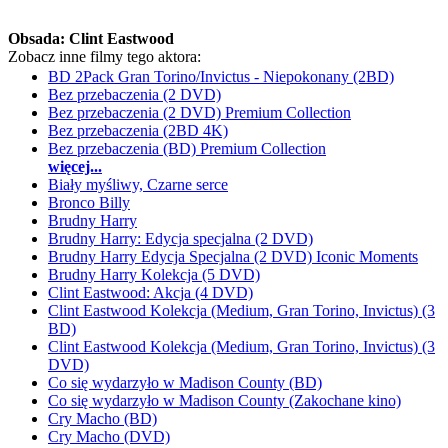
Obsada:
Clint Eastwood
Zobacz inne filmy tego aktora:
BD 2Pack Gran Torino/Invictus - Niepokonany (2BD)
Bez przebaczenia (2 DVD)
Bez przebaczenia (2 DVD) Premium Collection
Bez przebaczenia (2BD 4K)
Bez przebaczenia (BD) Premium Collection
więcej...
Biały myśliwy, Czarne serce
Bronco Billy
Brudny Harry
Brudny Harry: Edycja specjalna (2 DVD)
Brudny Harry Edycja Specjalna (2 DVD) Iconic Moments
Brudny Harry Kolekcja (5 DVD)
Clint Eastwood: Akcja (4 DVD)
Clint Eastwood Kolekcja (Medium, Gran Torino, Invictus) (3
BD)
Clint Eastwood Kolekcja (Medium, Gran Torino, Invictus) (3
DVD)
Co się wydarzyło w Madison County (BD)
Co się wydarzyło w Madison County (Zakochane kino)
Cry Macho (BD)
Cry Macho (DVD)