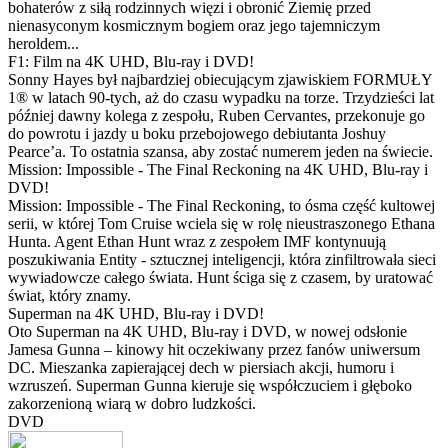
bohaterów z siłą rodzinnych więzi i obronić Ziemię przed
nienasyconym kosmicznym bogiem oraz jego tajemniczym
heroldem...
F1: Film na 4K UHD, Blu-ray i DVD!
Sonny Hayes był najbardziej obiecującym zjawiskiem FORMUŁY
1® w latach 90-tych, aż do czasu wypadku na torze. Trzydzieści lat
później dawny kolega z zespołu, Ruben Cervantes, przekonuje go
do powrotu i jazdy u boku przebojowego debiutanta Joshuy
Pearce’a. To ostatnia szansa, aby zostać numerem jeden na świecie.
Mission: Impossible - The Final Reckoning na 4K UHD, Blu-ray i
DVD!
Mission: Impossible - The Final Reckoning, to ósma część kultowej
serii, w której Tom Cruise wciela się w rolę nieustraszonego Ethana
Hunta. Agent Ethan Hunt wraz z zespołem IMF kontynuują
poszukiwania Entity - sztucznej inteligencji, która zinfiltrowała sieci
wywiadowcze całego świata. Hunt ściga się z czasem, by uratować
świat, który znamy.
Superman na 4K UHD, Blu-ray i DVD!
Oto Superman na 4K UHD, Blu-ray i DVD, w nowej odsłonie
Jamesa Gunna – kinowy hit oczekiwany przez fanów uniwersum
DC. Mieszanka zapierającej dech w piersiach akcji, humoru i
wzruszeń. Superman Gunna kieruje się współczuciem i głęboko
zakorzenioną wiarą w dobro ludzkości.
DVD