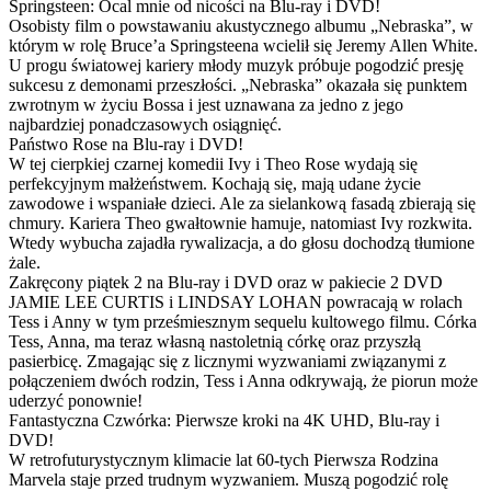
Springsteen: Ocal mnie od nicości na Blu-ray i DVD!
Osobisty film o powstawaniu akustycznego albumu „Nebraska”, w
którym w rolę Bruce’a Springsteena wcielił się Jeremy Allen White.
U progu światowej kariery młody muzyk próbuje pogodzić presję
sukcesu z demonami przeszłości. „Nebraska” okazała się punktem
zwrotnym w życiu Bossa i jest uznawana za jedno z jego
najbardziej ponadczasowych osiągnięć.
Państwo Rose na Blu-ray i DVD!
W tej cierpkiej czarnej komedii Ivy i Theo Rose wydają się
perfekcyjnym małżeństwem. Kochają się, mają udane życie
zawodowe i wspaniałe dzieci. Ale za sielankową fasadą zbierają się
chmury. Kariera Theo gwałtownie hamuje, natomiast Ivy rozkwita.
Wtedy wybucha zajadła rywalizacja, a do głosu dochodzą tłumione
żale.
Zakręcony piątek 2 na Blu-ray i DVD oraz w pakiecie 2 DVD
JAMIE LEE CURTIS i LINDSAY LOHAN powracają w rolach
Tess i Anny w tym prześmiesznym sequelu kultowego filmu. Córka
Tess, Anna, ma teraz własną nastoletnią córkę oraz przyszłą
pasierbicę. Zmagając się z licznymi wyzwaniami związanymi z
połączeniem dwóch rodzin, Tess i Anna odkrywają, że piorun może
uderzyć ponownie!
Fantastyczna Czwórka: Pierwsze kroki na 4K UHD, Blu-ray i
DVD!
W retrofuturystycznym klimacie lat 60-tych Pierwsza Rodzina
Marvela staje przed trudnym wyzwaniem. Muszą pogodzić rolę