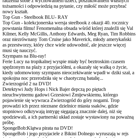
radzenia sobie z wychowaniem dzieci, poszukiwaniem własnych
tożsamości i odpowiedzią na pytanie, czy miłość może przybrać
nowy kształt.
Top Gun - Steelbook BLU- RAY
Top Gun - kolekcjonerska wersja steelbook z okazji 40. rocznicy
powstania filmu! Fenomenalna obsada wśród której znaleźli się Val
Kilmer, Kelly McGillis, Anthony Edwards, Meg Ryan, Tim Robbins
oraz niezrównany Tom Cruise jako Maverick, młody amerykański
as przestworzy, który chce wiele udowodnić, ale jeszcze więcej
musi się nauczyć.
Szympans na Blu-ray!
Ferie Lucy na tropikalnej wyspie miały być beztroskim czasem
spędzonym na plaży z przyjaciółmi, a okazały się walką o życie,
kiedy udomowiony szympans nieoczekiwanie wpadł w dziki szał, a
spokojna noc przerodziła się w chaotyczną batalię...
Zwierzogród 2 na DVD!
Detektywi Judy Hops i Nick Bajer depczą po piętach
nieuchwytnemu gadowi Grzesiowi Żmijewskiemu, którego
pojawienie się wywraca Zwierzogród do góry nogami. Trop
prowadzi ich przez nieznane dzielnice miasta ssaków, gdzie
stopniowo odkrywają intrygę sięgającą znacznie dalej, niż się
spodziewali, a ich partnerski układ zostaje wystawiony na poważną
próbę.
SpongeBob:Klątwa pirata na DVD!
SpongeBob i jego przyjaciele z Bikini Dolnego wyruszają w rejs