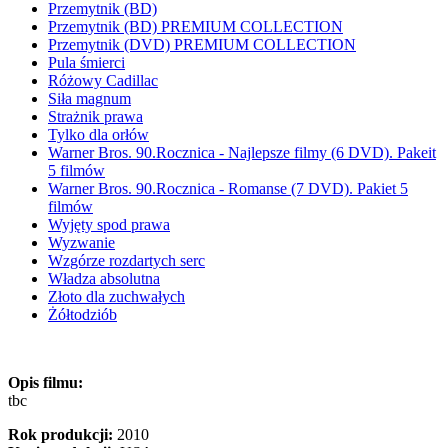
Przemytnik (BD)
Przemytnik (BD) PREMIUM COLLECTION
Przemytnik (DVD) PREMIUM COLLECTION
Pula śmierci
Różowy Cadillac
Siła magnum
Strażnik prawa
Tylko dla orłów
Warner Bros. 90.Rocznica - Najlepsze filmy (6 DVD). Pakeit
5 filmów
Warner Bros. 90.Rocznica - Romanse (7 DVD). Pakiet 5
filmów
Wyjęty spod prawa
Wyzwanie
Wzgórze rozdartych serc
Władza absolutna
Złoto dla zuchwałych
Żółtodziób
Opis filmu:
tbc
Rok produkcji:
2010