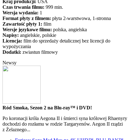
Kraj produkcji:
USA
Czas trwania filmu:
999 min.
Wersja wydania:
1
Format płyty z filmem:
płyta 2-warstwowa, 1-stronna
Zawartość płyty 1:
film
Wersje językowe filmu:
polska, angielska
Napisy:
angielskie, polskie
Licencja:
film do sprzedaży detalicznej bez licencji do
wypożyczania
Dodatki:
zwiastun filmowy
Newsy
Ród Smoka, Sezon 2 na Blu-ray™ i DVD!
Po koronacji króla Aegona II i śmierci syna królowej Rhaenyry
dochodzi do rozłamu w rodzie Targaryenów. Aegon II rządzi
z Żelaznego...