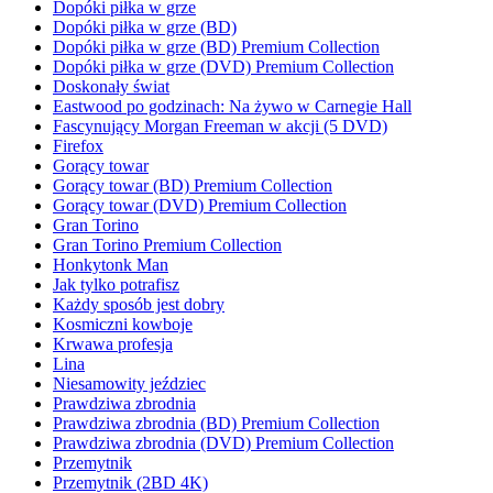
Dopóki piłka w grze
Dopóki piłka w grze (BD)
Dopóki piłka w grze (BD) Premium Collection
Dopóki piłka w grze (DVD) Premium Collection
Doskonały świat
Eastwood po godzinach: Na żywo w Carnegie Hall
Fascynujący Morgan Freeman w akcji (5 DVD)
Firefox
Gorący towar
Gorący towar (BD) Premium Collection
Gorący towar (DVD) Premium Collection
Gran Torino
Gran Torino Premium Collection
Honkytonk Man
Jak tylko potrafisz
Każdy sposób jest dobry
Kosmiczni kowboje
Krwawa profesja
Lina
Niesamowity jeździec
Prawdziwa zbrodnia
Prawdziwa zbrodnia (BD) Premium Collection
Prawdziwa zbrodnia (DVD) Premium Collection
Przemytnik
Przemytnik (2BD 4K)