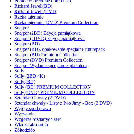
Północ w ogrodzie dobra i zła
Richard Jewell(BD)
Richard Jewell (DVD)
Rzeka tajemnic
Rzeka tajemnic (DVD) Premium Collectiion
Snajper
Snajper (2BD) Edycja pamiątkowa
Snajper (2DVD) Edycja pamiątkowa
Snajper (BD)
Snajper (BD), opakowanie specjalne futurepack
Snajper (BD) Premium Collection
Snajper (DVD) Premium Collection
Snajper Wydanie specjalne z plakatem
Sully
Sully (2BD 4K)
Sully (BD)
Sully (BD) PREMIUM COLLECTION
Sully (DVD) PREMIUM COLLECTION
Sztandar Chwały (2 DVD)
Sztandar chwały / Listy z Iwo Jimy - Box (3 DVD)
Wyjęty spod prawa
Wyzwanie
Wzgórze rozdartych serc
Władza absolutna
Żółtodziób