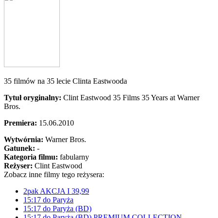
35 filmów na 35 lecie Clinta Eastwooda
Tytuł oryginalny:
Clint Eastwood 35 Films 35 Years at Warner
Bros.
Premiera:
15.06.2010
Wytwórnia:
Warner Bros.
Gatunek:
-
Kategoria filmu:
fabularny
Reżyser:
Clint Eastwood
Zobacz inne filmy tego reżysera:
2pak AKCJA I 39,99
15:17 do Paryża
15:17 do Paryża (BD)
15:17 do Paryża (BD) PREMIUM COLLECTION