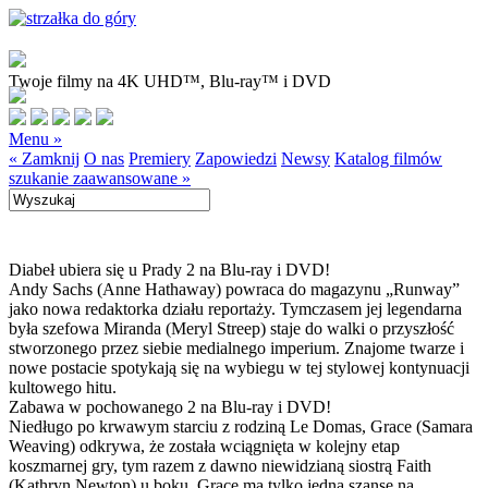
Twoje filmy na 4K UHD™, Blu-ray™ i DVD
Menu »
« Zamknij
O nas
Premiery
Zapowiedzi
Newsy
Katalog filmów
szukanie zaawansowane »
Diabeł ubiera się u Prady 2 na Blu-ray i DVD!
Andy Sachs (Anne Hathaway) powraca do magazynu „Runway”
jako nowa redaktorka działu reportaży. Tymczasem jej legendarna
była szefowa Miranda (Meryl Streep) staje do walki o przyszłość
stworzonego przez siebie medialnego imperium. Znajome twarze i
nowe postacie spotykają się na wybiegu w tej stylowej kontynuacji
kultowego hitu.
Zabawa w pochowanego 2 na Blu-ray i DVD!
Niedługo po krwawym starciu z rodziną Le Domas, Grace (Samara
Weaving) odkrywa, że została wciągnięta w kolejny etap
koszmarnej gry, tym razem z dawno niewidzianą siostrą Faith
(Kathryn Newton) u boku. Grace ma tylko jedną szansę na