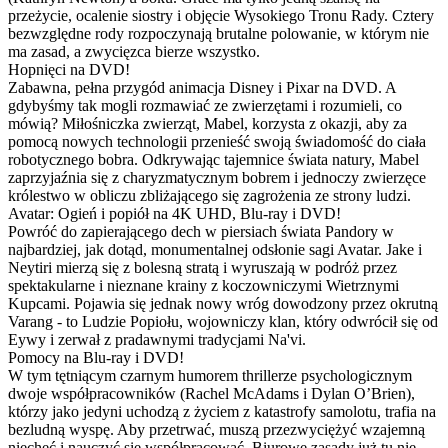
przeżycie, ocalenie siostry i objęcie Wysokiego Tronu Rady. Cztery
bezwzględne rody rozpoczynają brutalne polowanie, w którym nie
ma zasad, a zwycięzca bierze wszystko.
Hopnięci na DVD!
Zabawna, pełna przygód animacja Disney i Pixar na DVD. A
gdybyśmy tak mogli rozmawiać ze zwierzętami i rozumieli, co
mówią? Miłośniczka zwierząt, Mabel, korzysta z okazji, aby za
pomocą nowych technologii przenieść swoją świadomość do ciała
robotycznego bobra. Odkrywając tajemnice świata natury, Mabel
zaprzyjaźnia się z charyzmatycznym bobrem i jednoczy zwierzęce
królestwo w obliczu zbliżającego się zagrożenia ze strony ludzi.
Avatar: Ogień i popiół na 4K UHD, Blu-ray i DVD!
Powróć do zapierającego dech w piersiach świata Pandory w
najbardziej, jak dotąd, monumentalnej odsłonie sagi Avatar. Jake i
Neytiri mierzą się z bolesną stratą i wyruszają w podróż przez
spektakularne i nieznane krainy z koczowniczymi Wietrznymi
Kupcami. Pojawia się jednak nowy wróg dowodzony przez okrutną
Varang - to Ludzie Popiołu, wojowniczy klan, który odwrócił się od
Eywy i zerwał z pradawnymi tradycjami Na'vi.
Pomocy na Blu-ray i DVD!
W tym tętniącym czarnym humorem thrillerze psychologicznym
dwoje współpracowników (Rachel McAdams i Dylan O’Brien),
którzy jako jedyni uchodzą z życiem z katastrofy samolotu, trafia na
bezludną wyspę. Aby przetrwać, muszą przezwyciężyć wzajemną
niechęć i nauczyć się współpracować. Biurowe zasady już tu nie