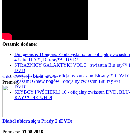
Ostatnio dodane:
Dungeons & Dragons: Złodziejski honor - oficjalny zwiastun
4 Ultra HD™, Blu-ray™ i DVD!
STRAŻNICY GALAKTYKI VOL 3 - zwiastun Blu-ray™ i
DVD
Avatar 2: Istota wody - oficjalny zwiastun Blu-ray™ i DVD!
zobacz więcej zwiastunów »
Shazam! Gniew bogów - oficjalny zwiastun Blu-ray™ i
Premiery
DVD!
SZYBCY I WŚCIEKLI 10 - oficjalny zwiastun DVD, BLU-
RAY™ i 4K UHD!
Diabeł ubiera się u Prady 2 (DVD)
Premiera:
03.08.2026