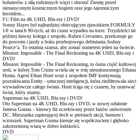
bohaterów z siłą rodzinnych więzi i obronić Ziemię przed
nienasyconym kosmicznym bogiem oraz jego tajemniczym
heroldem...
F1: Film na 4K UHD, Blu-ray i DVD!
Sonny Hayes był najbardziej obiecującym zjawiskiem FORMUŁY
1® w latach 90-tych, aż do czasu wypadku na torze. Trzydzieści lat
później dawny kolega z zespołu, Ruben Cervantes, przekonuje go
do powrotu i jazdy u boku przebojowego debiutanta Joshuy
Pearce’a. To ostatnia szansa, aby zostać numerem jeden na świecie.
Mission: Impossible - The Final Reckoning na 4K UHD, Blu-ray i
DVD!
Mission: Impossible - The Final Reckoning, to ósma część kultowej
serii, w której Tom Cruise wciela się w rolę nieustraszonego Ethana
Hunta. Agent Ethan Hunt wraz z zespołem IMF kontynuują
poszukiwania Entity - sztucznej inteligencji, która zinfiltrowała sieci
wywiadowcze całego świata. Hunt ściga się z czasem, by uratować
świat, który znamy.
Superman na 4K UHD, Blu-ray i DVD!
Oto Superman na 4K UHD, Blu-ray i DVD, w nowej odsłonie
Jamesa Gunna – kinowy hit oczekiwany przez fanów uniwersum
DC. Mieszanka zapierającej dech w piersiach akcji, humoru i
wzruszeń. Superman Gunna kieruje się współczuciem i głęboko
zakorzenioną wiarą w dobro ludzkości.
DVD