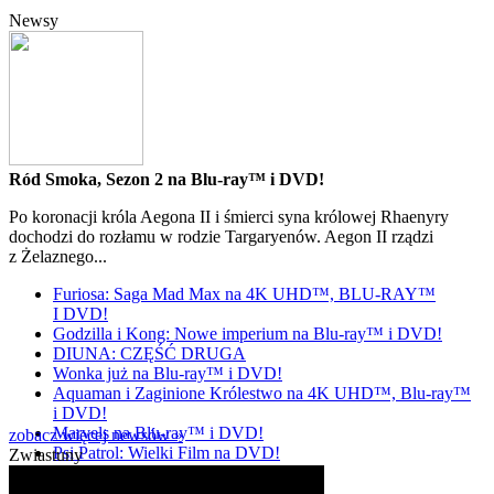
Newsy
Ród Smoka, Sezon 2 na Blu-ray™ i DVD!
Po koronacji króla Aegona II i śmierci syna królowej Rhaenyry
dochodzi do rozłamu w rodzie Targaryenów. Aegon II rządzi
z Żelaznego...
Furiosa: Saga Mad Max na 4K UHD™, BLU-RAY™
I DVD!
Godzilla i Kong: Nowe imperium na Blu-ray™ i DVD!
DIUNA: CZĘŚĆ DRUGA
Wonka już na Blu-ray™ i DVD!
Aquaman i Zaginione Królestwo na 4K UHD™, Blu-ray™
i DVD!
Marvels na Blu-ray™ i DVD!
zobacz więcej newsów »
Psi Patrol: Wielki Film na DVD!
Zwiastuny