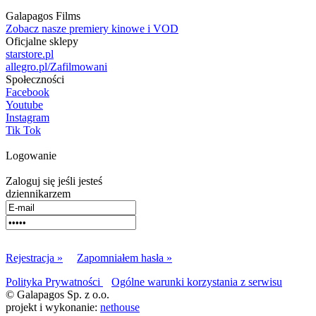
Galapagos Films
Zobacz nasze premiery kinowe i VOD
Oficjalne sklepy
starstore.pl
allegro.pl/Zafilmowani
Społeczności
Facebook
Youtube
Instagram
Tik Tok
Logowanie
Zaloguj się jeśli jesteś
dziennikarzem
Rejestracja »
Zapomniałem hasła »
Polityka Prywatności
Ogólne warunki korzystania z serwisu
© Galapagos Sp. z o.o.
projekt i wykonanie:
nethouse