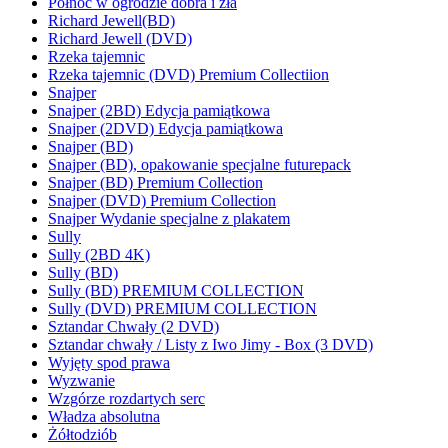
Północ w ogrodzie dobra i zła
Richard Jewell(BD)
Richard Jewell (DVD)
Rzeka tajemnic
Rzeka tajemnic (DVD) Premium Collectiion
Snajper
Snajper (2BD) Edycja pamiątkowa
Snajper (2DVD) Edycja pamiątkowa
Snajper (BD)
Snajper (BD), opakowanie specjalne futurepack
Snajper (BD) Premium Collection
Snajper (DVD) Premium Collection
Snajper Wydanie specjalne z plakatem
Sully
Sully (2BD 4K)
Sully (BD)
Sully (BD) PREMIUM COLLECTION
Sully (DVD) PREMIUM COLLECTION
Sztandar Chwały (2 DVD)
Sztandar chwały / Listy z Iwo Jimy - Box (3 DVD)
Wyjęty spod prawa
Wyzwanie
Wzgórze rozdartych serc
Władza absolutna
Żółtodziób