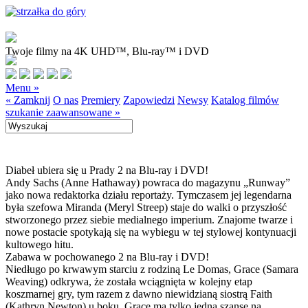
Twoje filmy na 4K UHD™, Blu-ray™ i DVD
Menu »
« Zamknij
O nas
Premiery
Zapowiedzi
Newsy
Katalog filmów
szukanie zaawansowane »
Diabeł ubiera się u Prady 2 na Blu-ray i DVD!
Andy Sachs (Anne Hathaway) powraca do magazynu „Runway”
jako nowa redaktorka działu reportaży. Tymczasem jej legendarna
była szefowa Miranda (Meryl Streep) staje do walki o przyszłość
stworzonego przez siebie medialnego imperium. Znajome twarze i
nowe postacie spotykają się na wybiegu w tej stylowej kontynuacji
kultowego hitu.
Zabawa w pochowanego 2 na Blu-ray i DVD!
Niedługo po krwawym starciu z rodziną Le Domas, Grace (Samara
Weaving) odkrywa, że została wciągnięta w kolejny etap
koszmarnej gry, tym razem z dawno niewidzianą siostrą Faith
(Kathryn Newton) u boku. Grace ma tylko jedną szansę na