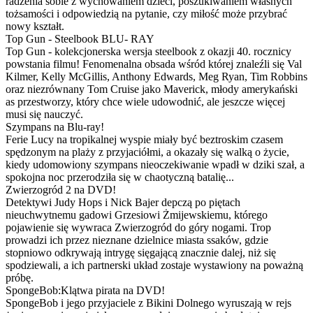
radzenia sobie z wychowaniem dzieci, poszukiwaniem własnych
tożsamości i odpowiedzią na pytanie, czy miłość może przybrać
nowy kształt.
Top Gun - Steelbook BLU- RAY
Top Gun - kolekcjonerska wersja steelbook z okazji 40. rocznicy
powstania filmu! Fenomenalna obsada wśród której znaleźli się Val
Kilmer, Kelly McGillis, Anthony Edwards, Meg Ryan, Tim Robbins
oraz niezrównany Tom Cruise jako Maverick, młody amerykański
as przestworzy, który chce wiele udowodnić, ale jeszcze więcej
musi się nauczyć.
Szympans na Blu-ray!
Ferie Lucy na tropikalnej wyspie miały być beztroskim czasem
spędzonym na plaży z przyjaciółmi, a okazały się walką o życie,
kiedy udomowiony szympans nieoczekiwanie wpadł w dziki szał, a
spokojna noc przerodziła się w chaotyczną batalię...
Zwierzogród 2 na DVD!
Detektywi Judy Hops i Nick Bajer depczą po piętach
nieuchwytnemu gadowi Grzesiowi Żmijewskiemu, którego
pojawienie się wywraca Zwierzogród do góry nogami. Trop
prowadzi ich przez nieznane dzielnice miasta ssaków, gdzie
stopniowo odkrywają intrygę sięgającą znacznie dalej, niż się
spodziewali, a ich partnerski układ zostaje wystawiony na poważną
próbę.
SpongeBob:Klątwa pirata na DVD!
SpongeBob i jego przyjaciele z Bikini Dolnego wyruszają w rejs