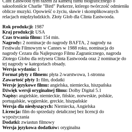
Clint Eastwood tym razem za kamerą filmu biograficznego o
saksofoniście Charlie "Bird" Parkerze, którego twórczość odmieniła
oblicze muzyki. Opowieść o życiu, sławie i skomplikowanych
relacjach międzyludzkich. Złoty Glob dla Clinta Eastwooda.
Rok produkcji:
1987
Kraj produkcji:
USA
Czas trwania filmu:
154 min.
Nagrody:
2 nominacje do nagrody BAFTA, 2 nagrody na
Festiwalu Filmowym w Cannes w 1988 roku, nominacja do
nagrody Cezara dla Najlepszego Filmu Zagranicznego, nagroda
Złotego Globu dla reżysera Clinta Eastwooda oraz 2 nominacje do
tej nagrody w kategoriach obsady.
Wersja wydania:
1
Format płyty z filmem:
płyta 2-warstwowa, 1-stronna
Zawartość płyty 1:
film, dodatki
Wersje językowe filmu:
angielska, niemiecka, hiszpańska
Dźwięk wersji oryginalnej filmu:
Dolby Digital 5.1
Napisy:
angielskie, niemieckie, fińskie, norweskie, polskie,
portugalskie, węgierskie, greckie, hiszpańskie
Wersja dla niesłyszących:
Niemiecka, Angielska
Licencja:
film do sprzedaży detalicznej bez licencji do
wypożyczania
Dodatki:
zwiastun filmowy
Wersja językowa dodatków:
oryginalna