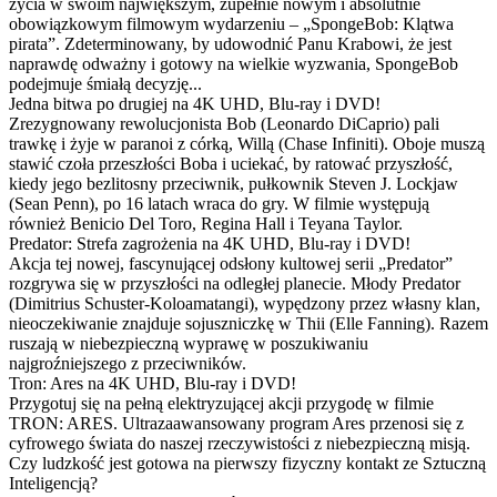
życia w swoim największym, zupełnie nowym i absolutnie
obowiązkowym filmowym wydarzeniu – „SpongeBob: Klątwa
pirata”. Zdeterminowany, by udowodnić Panu Krabowi, że jest
naprawdę odważny i gotowy na wielkie wyzwania, SpongeBob
podejmuje śmiałą decyzję...
Jedna bitwa po drugiej na 4K UHD, Blu-ray i DVD!
Zrezygnowany rewolucjonista Bob (Leonardo DiCaprio) pali
trawkę i żyje w paranoi z córką, Willą (Chase Infiniti). Oboje muszą
stawić czoła przeszłości Boba i uciekać, by ratować przyszłość,
kiedy jego bezlitosny przeciwnik, pułkownik Steven J. Lockjaw
(Sean Penn), po 16 latach wraca do gry. W filmie występują
również Benicio Del Toro, Regina Hall i Teyana Taylor.
Predator: Strefa zagrożenia na 4K UHD, Blu-ray i DVD!
Akcja tej nowej, fascynującej odsłony kultowej serii „Predator”
rozgrywa się w przyszłości na odległej planecie. Młody Predator
(Dimitrius Schuster-Koloamatangi), wypędzony przez własny klan,
nieoczekiwanie znajduje sojuszniczkę w Thii (Elle Fanning). Razem
ruszają w niebezpieczną wyprawę w poszukiwaniu
najgroźniejszego z przeciwników.
Tron: Ares na 4K UHD, Blu-ray i DVD!
Przygotuj się na pełną elektryzującej akcji przygodę w filmie
TRON: ARES. Ultrazaawansowany program Ares przenosi się z
cyfrowego świata do naszej rzeczywistości z niebezpieczną misją.
Czy ludzkość jest gotowa na pierwszy fizyczny kontakt ze Sztuczną
Inteligencją?