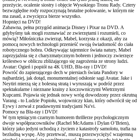
przeżycie, ocalenie siostry i objęcie Wysokiego Tronu Rady. Cztery
bezwzględne rody rozpoczynają brutalne polowanie, w którym nie
ma zasad, a zwycięzca bierze wszystko.
Hopnięci na DVD!
Zabawna, pełna przygód animacja Disney i Pixar na DVD. A
gdybyśmy tak mogli rozmawiać ze zwierzętami i rozumieli, co
mówią? Miłośniczka zwierząt, Mabel, korzysta z okazji, aby za
pomocą nowych technologii przenieść swoją świadomość do ciała
robotycznego bobra. Odkrywając tajemnice świata natury, Mabel
zaprzyjaźnia się z charyzmatycznym bobrem i jednoczy zwierzęce
królestwo w obliczu zbliżającego się zagrożenia ze strony ludzi.
Avatar: Ogień i popiół na 4K UHD, Blu-ray i DVD!
Powróć do zapierającego dech w piersiach świata Pandory w
najbardziej, jak dotąd, monumentalnej odsłonie sagi Avatar. Jake i
Neytiri mierzą się z bolesną stratą i wyruszają w podróż przez
spektakularne i nieznane krainy z koczowniczymi Wietrznymi
Kupcami. Pojawia się jednak nowy wróg dowodzony przez okrutną
Varang - to Ludzie Popiołu, wojowniczy klan, który odwrócił się od
Eywy i zerwał z pradawnymi tradycjami Na'vi.
Pomocy na Blu-ray i DVD!
W tym tętniącym czarnym humorem thrillerze psychologicznym
dwoje współpracowników (Rachel McAdams i Dylan O’Brien),
którzy jako jedyni uchodzą z życiem z katastrofy samolotu, trafia na
bezludną wyspę. Aby przetrwać, muszą przezwyciężyć wzajemną
niechęć i nauczyć się współpracować. Biurowe zasady już tu nie