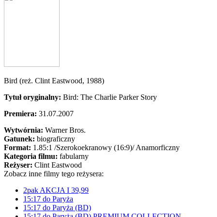
Bird (reż. Clint Eastwood, 1988)
Tytuł oryginalny:
Bird: The Charlie Parker Story
Premiera:
31.07.2007
Wytwórnia:
Warner Bros.
Gatunek:
biograficzny
Format:
1.85:1
/Szerokoekranowy (16:9)/
Anamorficzny
Kategoria filmu:
fabularny
Reżyser:
Clint Eastwood
Zobacz inne filmy tego reżysera:
2pak AKCJA I 39,99
15:17 do Paryża
15:17 do Paryża (BD)
15:17 do Paryża (BD) PREMIUM COLLECTION