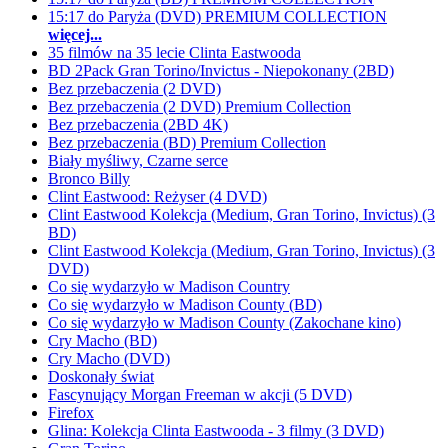
15:17 do Paryża (DVD) PREMIUM COLLECTION
więcej...
35 filmów na 35 lecie Clinta Eastwooda
BD 2Pack Gran Torino/Invictus - Niepokonany (2BD)
Bez przebaczenia (2 DVD)
Bez przebaczenia (2 DVD) Premium Collection
Bez przebaczenia (2BD 4K)
Bez przebaczenia (BD) Premium Collection
Biały myśliwy, Czarne serce
Bronco Billy
Clint Eastwood: Reżyser (4 DVD)
Clint Eastwood Kolekcja (Medium, Gran Torino, Invictus) (3
BD)
Clint Eastwood Kolekcja (Medium, Gran Torino, Invictus) (3
DVD)
Co się wydarzyło w Madison Country
Co się wydarzyło w Madison County (BD)
Co się wydarzyło w Madison County (Zakochane kino)
Cry Macho (BD)
Cry Macho (DVD)
Doskonały świat
Fascynujący Morgan Freeman w akcji (5 DVD)
Firefox
Glina: Kolekcja Clinta Eastwooda - 3 filmy (3 DVD)