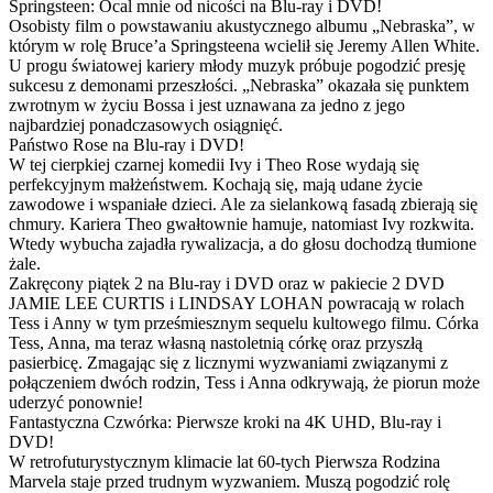
Springsteen: Ocal mnie od nicości na Blu-ray i DVD!
Osobisty film o powstawaniu akustycznego albumu „Nebraska”, w
którym w rolę Bruce’a Springsteena wcielił się Jeremy Allen White.
U progu światowej kariery młody muzyk próbuje pogodzić presję
sukcesu z demonami przeszłości. „Nebraska” okazała się punktem
zwrotnym w życiu Bossa i jest uznawana za jedno z jego
najbardziej ponadczasowych osiągnięć.
Państwo Rose na Blu-ray i DVD!
W tej cierpkiej czarnej komedii Ivy i Theo Rose wydają się
perfekcyjnym małżeństwem. Kochają się, mają udane życie
zawodowe i wspaniałe dzieci. Ale za sielankową fasadą zbierają się
chmury. Kariera Theo gwałtownie hamuje, natomiast Ivy rozkwita.
Wtedy wybucha zajadła rywalizacja, a do głosu dochodzą tłumione
żale.
Zakręcony piątek 2 na Blu-ray i DVD oraz w pakiecie 2 DVD
JAMIE LEE CURTIS i LINDSAY LOHAN powracają w rolach
Tess i Anny w tym prześmiesznym sequelu kultowego filmu. Córka
Tess, Anna, ma teraz własną nastoletnią córkę oraz przyszłą
pasierbicę. Zmagając się z licznymi wyzwaniami związanymi z
połączeniem dwóch rodzin, Tess i Anna odkrywają, że piorun może
uderzyć ponownie!
Fantastyczna Czwórka: Pierwsze kroki na 4K UHD, Blu-ray i
DVD!
W retrofuturystycznym klimacie lat 60-tych Pierwsza Rodzina
Marvela staje przed trudnym wyzwaniem. Muszą pogodzić rolę