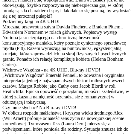
obowiązują. Szybko rozpoczyna się niebezpieczna gra, w której
bronią są siła charakteru i spryt. Jak daleko się posuną, by wydostać
się z tej mrocznej pułapki?
Podziemny krąg na 4K UHD!
Mroczna, przewrotna satyra Davida Finchera z Bradem Pittem i
Edwardem Nortonem w rolach głównych. Popisowy występ
Nortona jako cierpiącego na chroniczną bezsenność
konsumpcyjnego maniaka, który poznaje cynicznego sprzedawcę
mydła (Pitt). Razem wyruszają na buntowniczą, egzystencjalną
krucjatę, która zaprowadzi ich na skraj fizycznych i psychicznych
granic. Ponadto ich relację komplikuje kobieta (Helena Bonham
Carter).
Wichrowe Wzgórza - na 4K UHD, Blu-ray i DVD!
„Wichrowe Wzgórza” Emerald Fennell, to odważna i oryginalna
interpretacja jednej z najwspanialszych historii miłosnych wszech
czasów. Margot Robbie jako Cathy oraz Jacob Elordi w roli
Heathcliffa. Epicka opowieść o pożądaniu, miłości i szaleństwie, w
której zakazana namiętność przeradza się z romantycznej w
odurzającą i toksyczną.
Czy mnie słychac? Na Blu-ray i DVD!
W obliczu rozpadu małżeństwa i kryzysu wieku średniego Alex
(Will Arnett) próbuje odnaleźć sens życia na nowojorskiej scenie
komediowej. Tymczasem Tess (Laura Dern) mierzy się z
poświęceniami, które poniosła dla rodziny. Sytuacja zmusza ich do