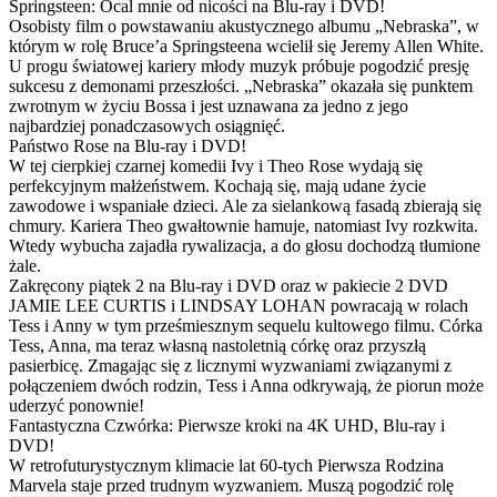
Springsteen: Ocal mnie od nicości na Blu-ray i DVD!
Osobisty film o powstawaniu akustycznego albumu „Nebraska”, w
którym w rolę Bruce’a Springsteena wcielił się Jeremy Allen White.
U progu światowej kariery młody muzyk próbuje pogodzić presję
sukcesu z demonami przeszłości. „Nebraska” okazała się punktem
zwrotnym w życiu Bossa i jest uznawana za jedno z jego
najbardziej ponadczasowych osiągnięć.
Państwo Rose na Blu-ray i DVD!
W tej cierpkiej czarnej komedii Ivy i Theo Rose wydają się
perfekcyjnym małżeństwem. Kochają się, mają udane życie
zawodowe i wspaniałe dzieci. Ale za sielankową fasadą zbierają się
chmury. Kariera Theo gwałtownie hamuje, natomiast Ivy rozkwita.
Wtedy wybucha zajadła rywalizacja, a do głosu dochodzą tłumione
żale.
Zakręcony piątek 2 na Blu-ray i DVD oraz w pakiecie 2 DVD
JAMIE LEE CURTIS i LINDSAY LOHAN powracają w rolach
Tess i Anny w tym prześmiesznym sequelu kultowego filmu. Córka
Tess, Anna, ma teraz własną nastoletnią córkę oraz przyszłą
pasierbicę. Zmagając się z licznymi wyzwaniami związanymi z
połączeniem dwóch rodzin, Tess i Anna odkrywają, że piorun może
uderzyć ponownie!
Fantastyczna Czwórka: Pierwsze kroki na 4K UHD, Blu-ray i
DVD!
W retrofuturystycznym klimacie lat 60-tych Pierwsza Rodzina
Marvela staje przed trudnym wyzwaniem. Muszą pogodzić rolę