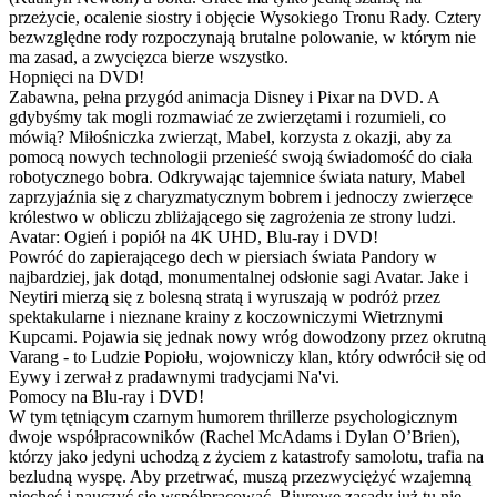
przeżycie, ocalenie siostry i objęcie Wysokiego Tronu Rady. Cztery
bezwzględne rody rozpoczynają brutalne polowanie, w którym nie
ma zasad, a zwycięzca bierze wszystko.
Hopnięci na DVD!
Zabawna, pełna przygód animacja Disney i Pixar na DVD. A
gdybyśmy tak mogli rozmawiać ze zwierzętami i rozumieli, co
mówią? Miłośniczka zwierząt, Mabel, korzysta z okazji, aby za
pomocą nowych technologii przenieść swoją świadomość do ciała
robotycznego bobra. Odkrywając tajemnice świata natury, Mabel
zaprzyjaźnia się z charyzmatycznym bobrem i jednoczy zwierzęce
królestwo w obliczu zbliżającego się zagrożenia ze strony ludzi.
Avatar: Ogień i popiół na 4K UHD, Blu-ray i DVD!
Powróć do zapierającego dech w piersiach świata Pandory w
najbardziej, jak dotąd, monumentalnej odsłonie sagi Avatar. Jake i
Neytiri mierzą się z bolesną stratą i wyruszają w podróż przez
spektakularne i nieznane krainy z koczowniczymi Wietrznymi
Kupcami. Pojawia się jednak nowy wróg dowodzony przez okrutną
Varang - to Ludzie Popiołu, wojowniczy klan, który odwrócił się od
Eywy i zerwał z pradawnymi tradycjami Na'vi.
Pomocy na Blu-ray i DVD!
W tym tętniącym czarnym humorem thrillerze psychologicznym
dwoje współpracowników (Rachel McAdams i Dylan O’Brien),
którzy jako jedyni uchodzą z życiem z katastrofy samolotu, trafia na
bezludną wyspę. Aby przetrwać, muszą przezwyciężyć wzajemną
niechęć i nauczyć się współpracować. Biurowe zasady już tu nie