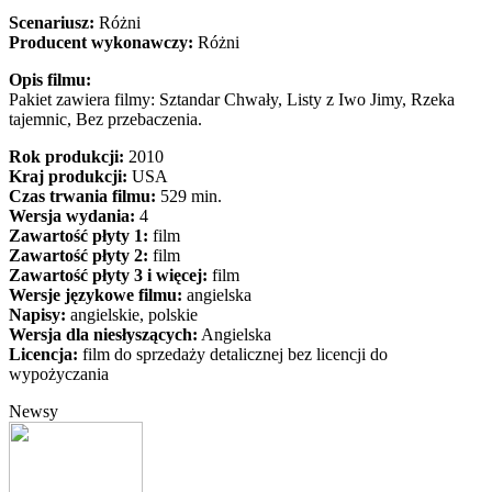
Scenariusz:
Różni
Producent wykonawczy:
Różni
Opis filmu:
Pakiet zawiera filmy: Sztandar Chwały, Listy z Iwo Jimy, Rzeka
tajemnic, Bez przebaczenia.
Rok produkcji:
2010
Kraj produkcji:
USA
Czas trwania filmu:
529 min.
Wersja wydania:
4
Zawartość płyty 1:
film
Zawartość płyty 2:
film
Zawartość płyty 3 i więcej:
film
Wersje językowe filmu:
angielska
Napisy:
angielskie, polskie
Wersja dla niesłyszących:
Angielska
Licencja:
film do sprzedaży detalicznej bez licencji do
wypożyczania
Newsy