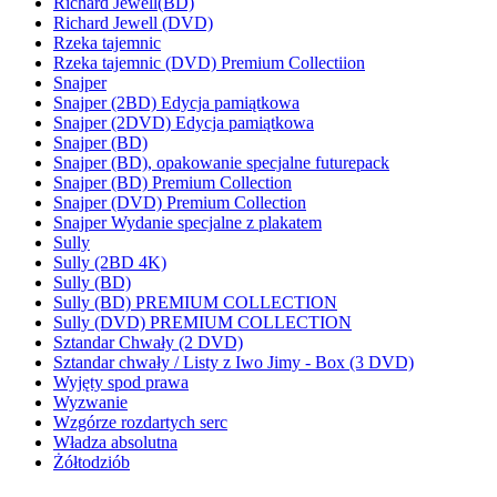
Richard Jewell(BD)
Richard Jewell (DVD)
Rzeka tajemnic
Rzeka tajemnic (DVD) Premium Collectiion
Snajper
Snajper (2BD) Edycja pamiątkowa
Snajper (2DVD) Edycja pamiątkowa
Snajper (BD)
Snajper (BD), opakowanie specjalne futurepack
Snajper (BD) Premium Collection
Snajper (DVD) Premium Collection
Snajper Wydanie specjalne z plakatem
Sully
Sully (2BD 4K)
Sully (BD)
Sully (BD) PREMIUM COLLECTION
Sully (DVD) PREMIUM COLLECTION
Sztandar Chwały (2 DVD)
Sztandar chwały / Listy z Iwo Jimy - Box (3 DVD)
Wyjęty spod prawa
Wyzwanie
Wzgórze rozdartych serc
Władza absolutna
Żółtodziób