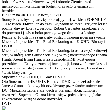
bohaterów z siłą rodzinnych więzi i obronić Ziemię przed
nienasyconym kosmicznym bogiem oraz jego tajemniczym
heroldem...
F1: Film na 4K UHD, Blu-ray i DVD!
Sonny Hayes był najbardziej obiecującym zjawiskiem FORMUŁY
1® w latach 90-tych, aż do czasu wypadku na torze. Trzydzieści lat
później dawny kolega z zespołu, Ruben Cervantes, przekonuje go
do powrotu i jazdy u boku przebojowego debiutanta Joshuy
Pearce’a. To ostatnia szansa, aby zostać numerem jeden na świecie.
Mission: Impossible - The Final Reckoning na 4K UHD, Blu-ray i
DVD!
Mission: Impossible - The Final Reckoning, to ósma część kultowej
serii, w której Tom Cruise wciela się w rolę nieustraszonego Ethana
Hunta. Agent Ethan Hunt wraz z zespołem IMF kontynuują
poszukiwania Entity - sztucznej inteligencji, która zinfiltrowała sieci
wywiadowcze całego świata. Hunt ściga się z czasem, by uratować
świat, który znamy.
Superman na 4K UHD, Blu-ray i DVD!
Oto Superman na 4K UHD, Blu-ray i DVD, w nowej odsłonie
Jamesa Gunna – kinowy hit oczekiwany przez fanów uniwersum
DC. Mieszanka zapierającej dech w piersiach akcji, humoru i
wzruszeń. Superman Gunna kieruje się współczuciem i głęboko
zakorzenioną wiarą w dobro ludzkości.
DVD