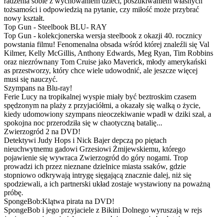
radzenia sobie z wychowaniem dzieci, poszukiwaniem własnych
tożsamości i odpowiedzią na pytanie, czy miłość może przybrać
nowy kształt.
Top Gun - Steelbook BLU- RAY
Top Gun - kolekcjonerska wersja steelbook z okazji 40. rocznicy
powstania filmu! Fenomenalna obsada wśród której znaleźli się Val
Kilmer, Kelly McGillis, Anthony Edwards, Meg Ryan, Tim Robbins
oraz niezrównany Tom Cruise jako Maverick, młody amerykański
as przestworzy, który chce wiele udowodnić, ale jeszcze więcej
musi się nauczyć.
Szympans na Blu-ray!
Ferie Lucy na tropikalnej wyspie miały być beztroskim czasem
spędzonym na plaży z przyjaciółmi, a okazały się walką o życie,
kiedy udomowiony szympans nieoczekiwanie wpadł w dziki szał, a
spokojna noc przerodziła się w chaotyczną batalię...
Zwierzogród 2 na DVD!
Detektywi Judy Hops i Nick Bajer depczą po piętach
nieuchwytnemu gadowi Grzesiowi Żmijewskiemu, którego
pojawienie się wywraca Zwierzogród do góry nogami. Trop
prowadzi ich przez nieznane dzielnice miasta ssaków, gdzie
stopniowo odkrywają intrygę sięgającą znacznie dalej, niż się
spodziewali, a ich partnerski układ zostaje wystawiony na poważną
próbę.
SpongeBob:Klątwa pirata na DVD!
SpongeBob i jego przyjaciele z Bikini Dolnego wyruszają w rejs