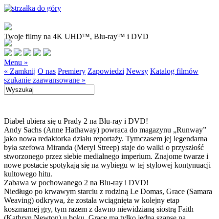
Twoje filmy na 4K UHD™, Blu-ray™ i DVD
Menu »
« Zamknij
O nas
Premiery
Zapowiedzi
Newsy
Katalog filmów
szukanie zaawansowane »
Diabeł ubiera się u Prady 2 na Blu-ray i DVD!
Andy Sachs (Anne Hathaway) powraca do magazynu „Runway”
jako nowa redaktorka działu reportaży. Tymczasem jej legendarna
była szefowa Miranda (Meryl Streep) staje do walki o przyszłość
stworzonego przez siebie medialnego imperium. Znajome twarze i
nowe postacie spotykają się na wybiegu w tej stylowej kontynuacji
kultowego hitu.
Zabawa w pochowanego 2 na Blu-ray i DVD!
Niedługo po krwawym starciu z rodziną Le Domas, Grace (Samara
Weaving) odkrywa, że została wciągnięta w kolejny etap
koszmarnej gry, tym razem z dawno niewidzianą siostrą Faith
(Kathryn Newton) u boku. Grace ma tylko jedną szansę na