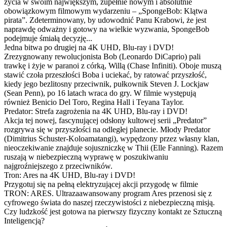
życia w swoim największym, zupełnie nowym i absolutnie
obowiązkowym filmowym wydarzeniu – „SpongeBob: Klątwa
pirata”. Zdeterminowany, by udowodnić Panu Krabowi, że jest
naprawdę odważny i gotowy na wielkie wyzwania, SpongeBob
podejmuje śmiałą decyzję...
Jedna bitwa po drugiej na 4K UHD, Blu-ray i DVD!
Zrezygnowany rewolucjonista Bob (Leonardo DiCaprio) pali
trawkę i żyje w paranoi z córką, Willą (Chase Infiniti). Oboje muszą
stawić czoła przeszłości Boba i uciekać, by ratować przyszłość,
kiedy jego bezlitosny przeciwnik, pułkownik Steven J. Lockjaw
(Sean Penn), po 16 latach wraca do gry. W filmie występują
również Benicio Del Toro, Regina Hall i Teyana Taylor.
Predator: Strefa zagrożenia na 4K UHD, Blu-ray i DVD!
Akcja tej nowej, fascynującej odsłony kultowej serii „Predator”
rozgrywa się w przyszłości na odległej planecie. Młody Predator
(Dimitrius Schuster-Koloamatangi), wypędzony przez własny klan,
nieoczekiwanie znajduje sojuszniczkę w Thii (Elle Fanning). Razem
ruszają w niebezpieczną wyprawę w poszukiwaniu
najgroźniejszego z przeciwników.
Tron: Ares na 4K UHD, Blu-ray i DVD!
Przygotuj się na pełną elektryzującej akcji przygodę w filmie
TRON: ARES. Ultrazaawansowany program Ares przenosi się z
cyfrowego świata do naszej rzeczywistości z niebezpieczną misją.
Czy ludzkość jest gotowa na pierwszy fizyczny kontakt ze Sztuczną
Inteligencją?