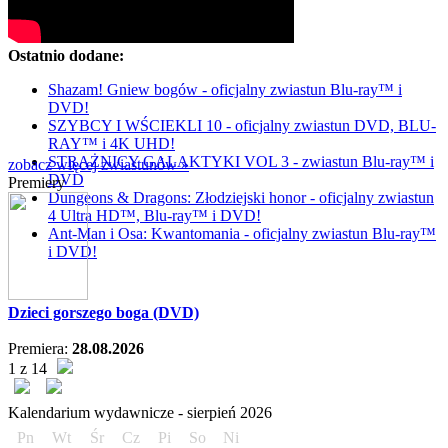
Ostatnio dodane:
Shazam! Gniew bogów - oficjalny zwiastun Blu-ray™ i
DVD!
SZYBCY I WŚCIEKLI 10 - oficjalny zwiastun DVD, BLU-
RAY™ i 4K UHD!
STRAŻNICY GALAKTYKI VOL 3 - zwiastun Blu-ray™ i
zobacz więcej zwiastunów »
DVD
Premiery
Dungeons & Dragons: Złodziejski honor - oficjalny zwiastun
4 Ultra HD™, Blu-ray™ i DVD!
Ant-Man i Osa: Kwantomania - oficjalny zwiastun Blu-ray™
i DVD!
Dzieci gorszego boga (DVD)
Premiera:
28.08.2026
1 z 14
Kalendarium wydawnicze -
sierpień
2026
Pn
Wt
Śr
Cz
Pi
So
Ni