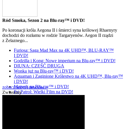
Ród Smoka, Sezon 2 na Blu-ray™ i DVD!
Po koronacji króla Aegona II i śmierci syna królowej Rhaenyry
dochodzi do rozłamu w rodzie Targaryenów. Aegon II rządzi
z Żelaznego...
Furiosa: Saga Mad Max na 4K UHD™, BLU-RAY™
I DVD!
Godzilla i Kong: Nowe imperium na Blu-ray™ i DVD!
DIUNA: CZĘŚĆ DRUGA
Wonka już na Blu-ray™ i DVD!
Aquaman i Zaginione Królestwo na 4K UHD™, Blu-ray™
i DVD!
Marvels na Blu-ray™ i DVD!
zobacz więcej newsów »
Psi Patrol: Wielki Film na DVD!
Zwiastuny