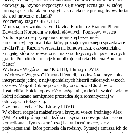
obowiązują. Szybko rozpoczyna się niebezpieczna gra, w której
bronią są siła charakteru i spryt. Jak daleko się posuną, by wydostać
się z tej mrocznej pułapki?
Podziemny krąg na 4K UHD!
Mroczna, przewrotna satyra Davida Finchera z Bradem Pittem i
Edwardem Nortonem w rolach głównych. Popisowy występ
Nortona jako cierpiącego na chroniczną bezsenność
konsumpcyjnego maniaka, który poznaje cynicznego sprzedawcę
mydła (Pitt). Razem wyruszają na buntowniczą, egzystencjalną
krucjatę, która zaprowadzi ich na skraj fizycznych i psychicznych
granic. Ponadto ich relację komplikuje kobieta (Helena Bonham
Carter).
Wichrowe Wzgórza - na 4K UHD, Blu-ray i DVD!
„Wichrowe Wzgórza” Emerald Fennell, to odważna i oryginalna
interpretacja jednej z najwspanialszych historii miłosnych wszech
czasów. Margot Robbie jako Cathy oraz Jacob Elordi w roli
Heathcliffa. Epicka opowieść o pożądaniu, miłości i szaleństwie, w
której zakazana namiętność przeradza się z romantycznej w
odurzającą i toksyczną.
Czy mnie słychac? Na Blu-ray i DVD!
W obliczu rozpadu małżeństwa i kryzysu wieku średniego Alex
(Will Arnett) próbuje odnaleźć sens życia na nowojorskiej scenie
komediowej. Tymczasem Tess (Laura Dern) mierzy się z
poświęceniami, które poniosła dla rodziny. Sytuacja zmusza ich do