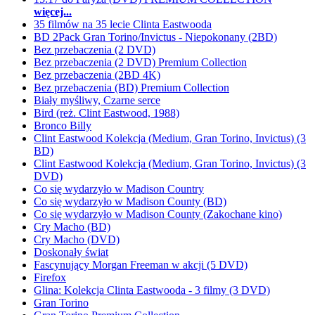
więcej...
35 filmów na 35 lecie Clinta Eastwooda
BD 2Pack Gran Torino/Invictus - Niepokonany (2BD)
Bez przebaczenia (2 DVD)
Bez przebaczenia (2 DVD) Premium Collection
Bez przebaczenia (2BD 4K)
Bez przebaczenia (BD) Premium Collection
Biały myśliwy, Czarne serce
Bird (reż. Clint Eastwood, 1988)
Bronco Billy
Clint Eastwood Kolekcja (Medium, Gran Torino, Invictus) (3
BD)
Clint Eastwood Kolekcja (Medium, Gran Torino, Invictus) (3
DVD)
Co się wydarzyło w Madison Country
Co się wydarzyło w Madison County (BD)
Co się wydarzyło w Madison County (Zakochane kino)
Cry Macho (BD)
Cry Macho (DVD)
Doskonały świat
Fascynujący Morgan Freeman w akcji (5 DVD)
Firefox
Glina: Kolekcja Clinta Eastwooda - 3 filmy (3 DVD)
Gran Torino