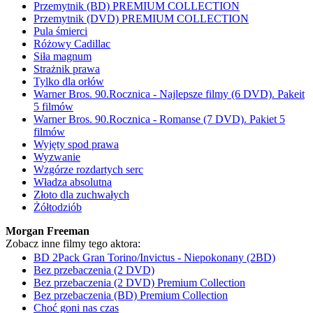
Przemytnik (BD) PREMIUM COLLECTION
Przemytnik (DVD) PREMIUM COLLECTION
Pula śmierci
Różowy Cadillac
Siła magnum
Strażnik prawa
Tylko dla orłów
Warner Bros. 90.Rocznica - Najlepsze filmy (6 DVD). Pakeit
5 filmów
Warner Bros. 90.Rocznica - Romanse (7 DVD). Pakiet 5
filmów
Wyjęty spod prawa
Wyzwanie
Wzgórze rozdartych serc
Władza absolutna
Złoto dla zuchwałych
Żółtodziób
Morgan Freeman
Zobacz inne filmy tego aktora:
BD 2Pack Gran Torino/Invictus - Niepokonany (2BD)
Bez przebaczenia (2 DVD)
Bez przebaczenia (2 DVD) Premium Collection
Bez przebaczenia (BD) Premium Collection
Choć goni nas czas