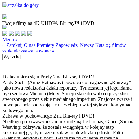
Twoje filmy na 4K UHD™, Blu-ray™ i DVD
Menu »
« Zamknij
O nas
Premiery
Zapowiedzi
Newsy
Katalog filmów
szukanie zaawansowane »
Diabeł ubiera się u Prady 2 na Blu-ray i DVD!
Andy Sachs (Anne Hathaway) powraca do magazynu „Runway”
jako nowa redaktorka działu reportaży. Tymczasem jej legendarna
była szefowa Miranda (Meryl Streep) staje do walki o przyszłość
stworzonego przez siebie medialnego imperium. Znajome twarze i
nowe postacie spotykają się na wybiegu w tej stylowej kontynuacji
kultowego hitu.
Zabawa w pochowanego 2 na Blu-ray i DVD!
Niedługo po krwawym starciu z rodziną Le Domas, Grace (Samara
Weaving) odkrywa, że została wciągnięta w kolejny etap
koszmarnej gry, tym razem z dawno niewidzianą siostrą Faith
(Kathryn Newton) u boku. Grace ma tylko jedną szansę na