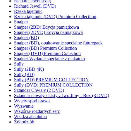
Richard Jewell(BD)
Richard Jewell (DVD)
Rzeka tajemnic
Rzeka tajemnic (DVD) Premium Collectiion
Snajper
Snajper (2BD) Edycja pamiątkowa
Snajper (2DVD) Edycja pamiątkowa
Snajper (BD)
Snajper (BD), opakowanie specjalne futurepack
Snajper (BD) Premium Collection
Snajper (DVD) Premium Collection
Snajper Wydanie specjalne z plakatem
Sully
Sully (2BD 4K)
Sully (BD)
Sully (BD) PREMIUM COLLECTION
Sully (DVD) PREMIUM COLLECTION
Sztandar Chwały (2 DVD)
Sztandar chwały / Listy z Iwo Jimy - Box (3 DVD)
Wyjęty spod prawa
Wyzwanie
Wzgórze rozdartych serc
Władza absolutna
Żółtodziób