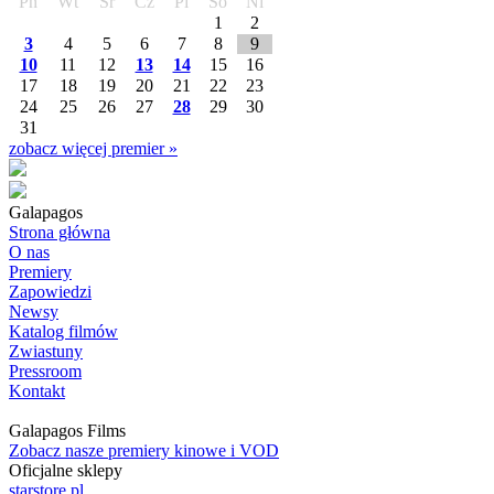
Pn
Wt
Śr
Cz
Pi
So
Ni
1
2
3
4
5
6
7
8
9
10
11
12
13
14
15
16
17
18
19
20
21
22
23
24
25
26
27
28
29
30
31
zobacz więcej premier »
Galapagos
Strona główna
O nas
Premiery
Zapowiedzi
Newsy
Katalog filmów
Zwiastuny
Pressroom
Kontakt
Galapagos Films
Zobacz nasze premiery kinowe i VOD
Oficjalne sklepy
starstore.pl