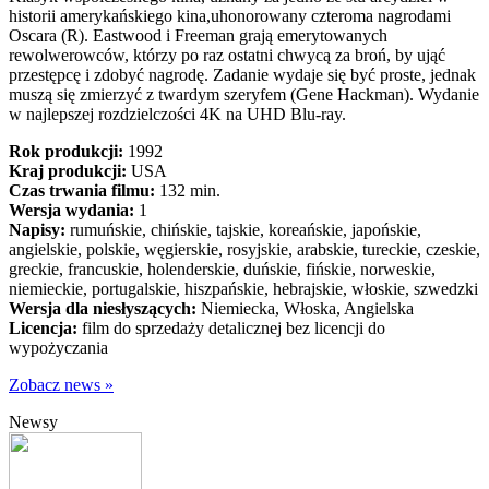
historii amerykańskiego kina,uhonorowany czteroma nagrodami
Oscara (R). Eastwood i Freeman grają emerytowanych
rewolwerowców, którzy po raz ostatni chwycą za broń, by ująć
przestępcę i zdobyć nagrodę. Zadanie wydaje się być proste, jednak
muszą się zmierzyć z twardym szeryfem (Gene Hackman). Wydanie
w najlepszej rozdzielczości 4K na UHD Blu-ray.
Rok produkcji:
1992
Kraj produkcji:
USA
Czas trwania filmu:
132 min.
Wersja wydania:
1
Napisy:
rumuńskie, chińskie, tajskie, koreańskie, japońskie,
angielskie, polskie, węgierskie, rosyjskie, arabskie, tureckie, czeskie,
greckie, francuskie, holenderskie, duńskie, fińskie, norweskie,
niemieckie, portugalskie, hiszpańskie, hebrajskie, włoskie, szwedzki
Wersja dla niesłyszących:
Niemiecka, Włoska, Angielska
Licencja:
film do sprzedaży detalicznej bez licencji do
wypożyczania
Zobacz news »
Newsy