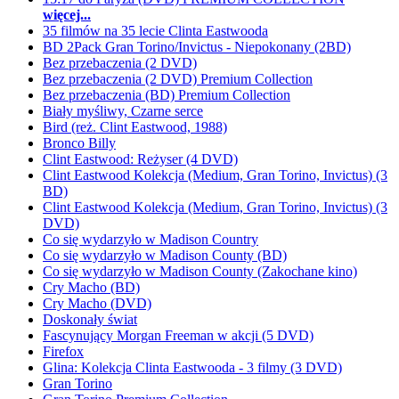
więcej...
35 filmów na 35 lecie Clinta Eastwooda
BD 2Pack Gran Torino/Invictus - Niepokonany (2BD)
Bez przebaczenia (2 DVD)
Bez przebaczenia (2 DVD) Premium Collection
Bez przebaczenia (BD) Premium Collection
Biały myśliwy, Czarne serce
Bird (reż. Clint Eastwood, 1988)
Bronco Billy
Clint Eastwood: Reżyser (4 DVD)
Clint Eastwood Kolekcja (Medium, Gran Torino, Invictus) (3
BD)
Clint Eastwood Kolekcja (Medium, Gran Torino, Invictus) (3
DVD)
Co się wydarzyło w Madison Country
Co się wydarzyło w Madison County (BD)
Co się wydarzyło w Madison County (Zakochane kino)
Cry Macho (BD)
Cry Macho (DVD)
Doskonały świat
Fascynujący Morgan Freeman w akcji (5 DVD)
Firefox
Glina: Kolekcja Clinta Eastwooda - 3 filmy (3 DVD)
Gran Torino