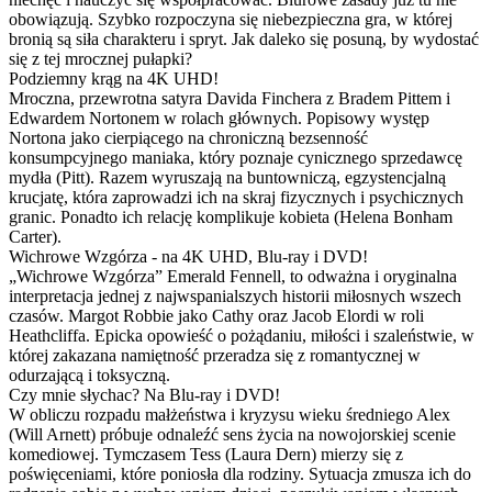
obowiązują. Szybko rozpoczyna się niebezpieczna gra, w której
bronią są siła charakteru i spryt. Jak daleko się posuną, by wydostać
się z tej mrocznej pułapki?
Podziemny krąg na 4K UHD!
Mroczna, przewrotna satyra Davida Finchera z Bradem Pittem i
Edwardem Nortonem w rolach głównych. Popisowy występ
Nortona jako cierpiącego na chroniczną bezsenność
konsumpcyjnego maniaka, który poznaje cynicznego sprzedawcę
mydła (Pitt). Razem wyruszają na buntowniczą, egzystencjalną
krucjatę, która zaprowadzi ich na skraj fizycznych i psychicznych
granic. Ponadto ich relację komplikuje kobieta (Helena Bonham
Carter).
Wichrowe Wzgórza - na 4K UHD, Blu-ray i DVD!
„Wichrowe Wzgórza” Emerald Fennell, to odważna i oryginalna
interpretacja jednej z najwspanialszych historii miłosnych wszech
czasów. Margot Robbie jako Cathy oraz Jacob Elordi w roli
Heathcliffa. Epicka opowieść o pożądaniu, miłości i szaleństwie, w
której zakazana namiętność przeradza się z romantycznej w
odurzającą i toksyczną.
Czy mnie słychac? Na Blu-ray i DVD!
W obliczu rozpadu małżeństwa i kryzysu wieku średniego Alex
(Will Arnett) próbuje odnaleźć sens życia na nowojorskiej scenie
komediowej. Tymczasem Tess (Laura Dern) mierzy się z
poświęceniami, które poniosła dla rodziny. Sytuacja zmusza ich do