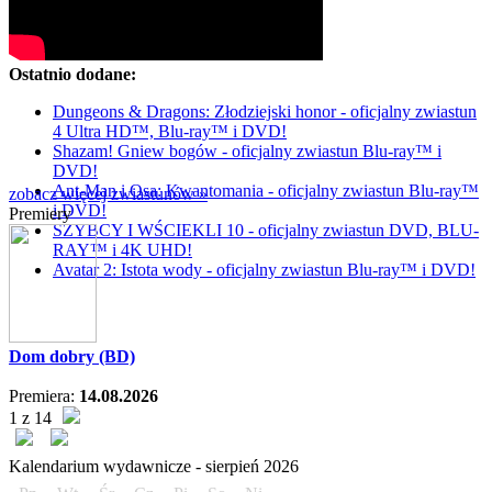
Ostatnio dodane:
Dungeons & Dragons: Złodziejski honor - oficjalny zwiastun
4 Ultra HD™, Blu-ray™ i DVD!
Shazam! Gniew bogów - oficjalny zwiastun Blu-ray™ i
DVD!
Ant-Man i Osa: Kwantomania - oficjalny zwiastun Blu-ray™
zobacz więcej zwiastunów »
i DVD!
Premiery
SZYBCY I WŚCIEKLI 10 - oficjalny zwiastun DVD, BLU-
RAY™ i 4K UHD!
Avatar 2: Istota wody - oficjalny zwiastun Blu-ray™ i DVD!
Dom dobry (BD)
Premiera:
14.08.2026
1 z 14
Kalendarium wydawnicze -
sierpień
2026