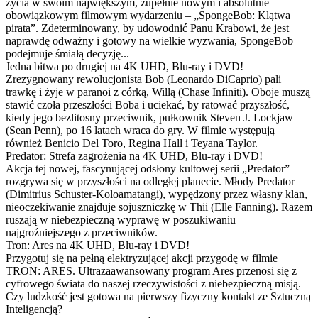
życia w swoim największym, zupełnie nowym i absolutnie
obowiązkowym filmowym wydarzeniu – „SpongeBob: Klątwa
pirata”. Zdeterminowany, by udowodnić Panu Krabowi, że jest
naprawdę odważny i gotowy na wielkie wyzwania, SpongeBob
podejmuje śmiałą decyzję...
Jedna bitwa po drugiej na 4K UHD, Blu-ray i DVD!
Zrezygnowany rewolucjonista Bob (Leonardo DiCaprio) pali
trawkę i żyje w paranoi z córką, Willą (Chase Infiniti). Oboje muszą
stawić czoła przeszłości Boba i uciekać, by ratować przyszłość,
kiedy jego bezlitosny przeciwnik, pułkownik Steven J. Lockjaw
(Sean Penn), po 16 latach wraca do gry. W filmie występują
również Benicio Del Toro, Regina Hall i Teyana Taylor.
Predator: Strefa zagrożenia na 4K UHD, Blu-ray i DVD!
Akcja tej nowej, fascynującej odsłony kultowej serii „Predator”
rozgrywa się w przyszłości na odległej planecie. Młody Predator
(Dimitrius Schuster-Koloamatangi), wypędzony przez własny klan,
nieoczekiwanie znajduje sojuszniczkę w Thii (Elle Fanning). Razem
ruszają w niebezpieczną wyprawę w poszukiwaniu
najgroźniejszego z przeciwników.
Tron: Ares na 4K UHD, Blu-ray i DVD!
Przygotuj się na pełną elektryzującej akcji przygodę w filmie
TRON: ARES. Ultrazaawansowany program Ares przenosi się z
cyfrowego świata do naszej rzeczywistości z niebezpieczną misją.
Czy ludzkość jest gotowa na pierwszy fizyczny kontakt ze Sztuczną
Inteligencją?