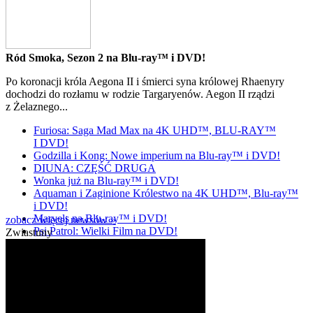
Ród Smoka, Sezon 2 na Blu-ray™ i DVD!
Po koronacji króla Aegona II i śmierci syna królowej Rhaenyry
dochodzi do rozłamu w rodzie Targaryenów. Aegon II rządzi
z Żelaznego...
Furiosa: Saga Mad Max na 4K UHD™, BLU-RAY™
I DVD!
Godzilla i Kong: Nowe imperium na Blu-ray™ i DVD!
DIUNA: CZĘŚĆ DRUGA
Wonka już na Blu-ray™ i DVD!
Aquaman i Zaginione Królestwo na 4K UHD™, Blu-ray™
i DVD!
Marvels na Blu-ray™ i DVD!
zobacz więcej newsów »
Psi Patrol: Wielki Film na DVD!
Zwiastuny