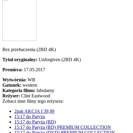
Bez przebaczenia (2BD 4K)
Tytuł oryginalny:
Unforgiven (2BD 4K)
Premiera:
17.05.2017
Wytwórnia:
WB
Gatunek:
western
Kategoria filmu:
fabularny
Reżyser:
Clint Eastwood
Zobacz inne filmy tego reżysera:
2pak AKCJA I 39,99
15:17 do Paryża
15:17 do Paryża (BD)
15:17 do Paryża (BD) PREMIUM COLLECTION
15:17 do Paryża (DVD) PREMIUM COLLECTION