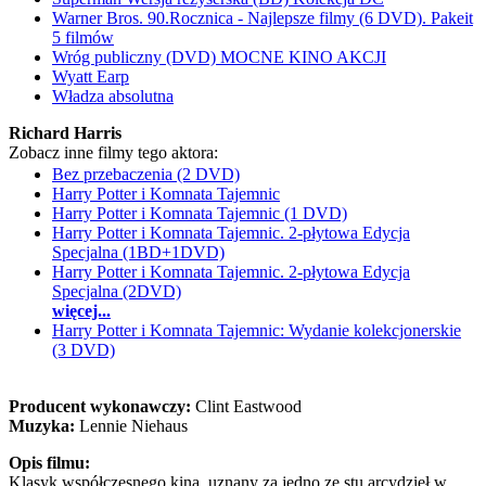
Warner Bros. 90.Rocznica - Najlepsze filmy (6 DVD). Pakeit
5 filmów
Wróg publiczny (DVD) MOCNE KINO AKCJI
Wyatt Earp
Władza absolutna
Richard Harris
Zobacz inne filmy tego aktora:
Bez przebaczenia (2 DVD)
Harry Potter i Komnata Tajemnic
Harry Potter i Komnata Tajemnic (1 DVD)
Harry Potter i Komnata Tajemnic. 2-płytowa Edycja
Specjalna (1BD+1DVD)
Harry Potter i Komnata Tajemnic. 2-płytowa Edycja
Specjalna (2DVD)
więcej...
Harry Potter i Komnata Tajemnic: Wydanie kolekcjonerskie
(3 DVD)
Producent wykonawczy:
Clint Eastwood
Muzyka:
Lennie Niehaus
Opis filmu:
Klasyk współczesnego kina, uznany za jedno ze stu arcydzieł w