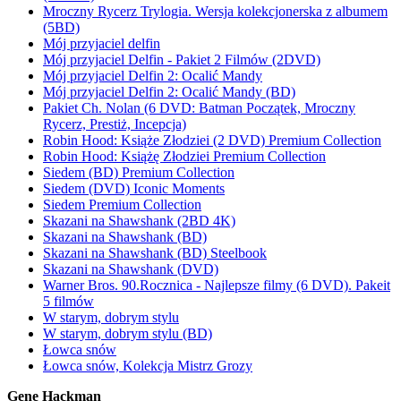
Mroczny Rycerz Trylogia. Wersja kolekcjonerska z albumem
(5BD)
Mój przyjaciel delfin
Mój przyjaciel Delfin - Pakiet 2 Filmów (2DVD)
Mój przyjaciel Delfin 2: Ocalić Mandy
Mój przyjaciel Delfin 2: Ocalić Mandy (BD)
Pakiet Ch. Nolan (6 DVD: Batman Początek, Mroczny
Rycerz, Prestiż, Incepcja)
Robin Hood: Książe Złodziei (2 DVD) Premium Collection
Robin Hood: Książę Złodziei Premium Collection
Siedem (BD) Premium Collection
Siedem (DVD) Iconic Moments
Siedem Premium Collection
Skazani na Shawshank (2BD 4K)
Skazani na Shawshank (BD)
Skazani na Shawshank (BD) Steelbook
Skazani na Shawshank (DVD)
Warner Bros. 90.Rocznica - Najlepsze filmy (6 DVD). Pakeit
5 filmów
W starym, dobrym stylu
W starym, dobrym stylu (BD)
Łowca snów
Łowca snów, Kolekcja Mistrz Grozy
Gene Hackman