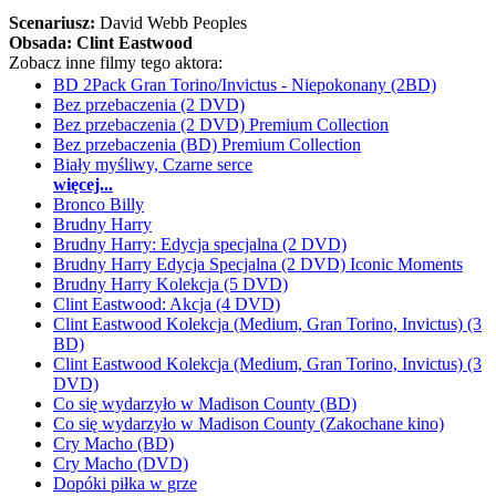
Scenariusz:
David Webb Peoples
Obsada:
Clint Eastwood
Zobacz inne filmy tego aktora:
BD 2Pack Gran Torino/Invictus - Niepokonany (2BD)
Bez przebaczenia (2 DVD)
Bez przebaczenia (2 DVD) Premium Collection
Bez przebaczenia (BD) Premium Collection
Biały myśliwy, Czarne serce
więcej...
Bronco Billy
Brudny Harry
Brudny Harry: Edycja specjalna (2 DVD)
Brudny Harry Edycja Specjalna (2 DVD) Iconic Moments
Brudny Harry Kolekcja (5 DVD)
Clint Eastwood: Akcja (4 DVD)
Clint Eastwood Kolekcja (Medium, Gran Torino, Invictus) (3
BD)
Clint Eastwood Kolekcja (Medium, Gran Torino, Invictus) (3
DVD)
Co się wydarzyło w Madison County (BD)
Co się wydarzyło w Madison County (Zakochane kino)
Cry Macho (BD)
Cry Macho (DVD)
Dopóki piłka w grze