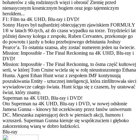
bohaterów z siłą rodzinnych więzi i obronić Ziemię przed
nienasyconym kosmicznym bogiem oraz jego tajemniczym
heroldem...
F1: Film na 4K UHD, Blu-ray i DVD!
Sonny Hayes był najbardziej obiecującym zjawiskiem FORMUŁY
1® w latach 90-tych, aż do czasu wypadku na torze. Trzydzieści lat
później dawny kolega z zespołu, Ruben Cervantes, przekonuje go
do powrotu i jazdy u boku przebojowego debiutanta Joshuy
Pearce’a. To ostatnia szansa, aby zostać numerem jeden na świecie.
Mission: Impossible - The Final Reckoning na 4K UHD, Blu-ray i
DVD!
Mission: Impossible - The Final Reckoning, to ósma część kultowej
serii, w której Tom Cruise wciela się w rolę nieustraszonego Ethana
Hunta. Agent Ethan Hunt wraz z zespołem IMF kontynuują
poszukiwania Entity - sztucznej inteligencji, która zinfiltrowała sieci
wywiadowcze całego świata. Hunt ściga się z czasem, by uratować
świat, który znamy.
Superman na 4K UHD, Blu-ray i DVD!
Oto Superman na 4K UHD, Blu-ray i DVD, w nowej odsłonie
Jamesa Gunna – kinowy hit oczekiwany przez fanów uniwersum
DC. Mieszanka zapierającej dech w piersiach akcji, humoru i
wzruszeń. Superman Gunna kieruje się współczuciem i głęboko
zakorzenioną wiarą w dobro ludzkości.
Blu-ray