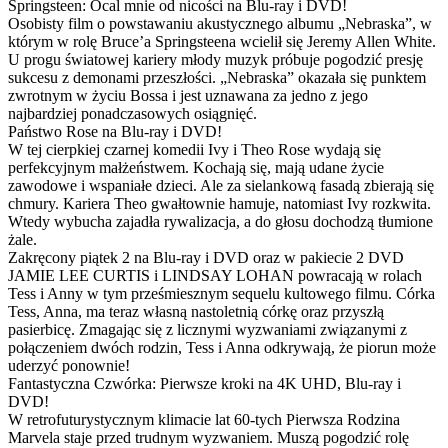
Springsteen: Ocal mnie od nicości na Blu-ray i DVD!
Osobisty film o powstawaniu akustycznego albumu „Nebraska”, w
którym w rolę Bruce’a Springsteena wcielił się Jeremy Allen White.
U progu światowej kariery młody muzyk próbuje pogodzić presję
sukcesu z demonami przeszłości. „Nebraska” okazała się punktem
zwrotnym w życiu Bossa i jest uznawana za jedno z jego
najbardziej ponadczasowych osiągnięć.
Państwo Rose na Blu-ray i DVD!
W tej cierpkiej czarnej komedii Ivy i Theo Rose wydają się
perfekcyjnym małżeństwem. Kochają się, mają udane życie
zawodowe i wspaniałe dzieci. Ale za sielankową fasadą zbierają się
chmury. Kariera Theo gwałtownie hamuje, natomiast Ivy rozkwita.
Wtedy wybucha zajadła rywalizacja, a do głosu dochodzą tłumione
żale.
Zakręcony piątek 2 na Blu-ray i DVD oraz w pakiecie 2 DVD
JAMIE LEE CURTIS i LINDSAY LOHAN powracają w rolach
Tess i Anny w tym prześmiesznym sequelu kultowego filmu. Córka
Tess, Anna, ma teraz własną nastoletnią córkę oraz przyszłą
pasierbicę. Zmagając się z licznymi wyzwaniami związanymi z
połączeniem dwóch rodzin, Tess i Anna odkrywają, że piorun może
uderzyć ponownie!
Fantastyczna Czwórka: Pierwsze kroki na 4K UHD, Blu-ray i
DVD!
W retrofuturystycznym klimacie lat 60-tych Pierwsza Rodzina
Marvela staje przed trudnym wyzwaniem. Muszą pogodzić rolę