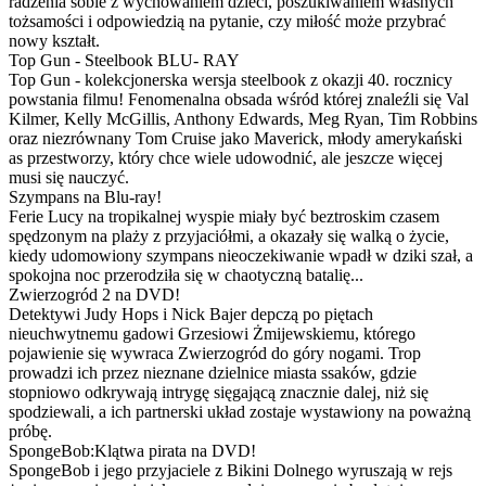
radzenia sobie z wychowaniem dzieci, poszukiwaniem własnych
tożsamości i odpowiedzią na pytanie, czy miłość może przybrać
nowy kształt.
Top Gun - Steelbook BLU- RAY
Top Gun - kolekcjonerska wersja steelbook z okazji 40. rocznicy
powstania filmu! Fenomenalna obsada wśród której znaleźli się Val
Kilmer, Kelly McGillis, Anthony Edwards, Meg Ryan, Tim Robbins
oraz niezrównany Tom Cruise jako Maverick, młody amerykański
as przestworzy, który chce wiele udowodnić, ale jeszcze więcej
musi się nauczyć.
Szympans na Blu-ray!
Ferie Lucy na tropikalnej wyspie miały być beztroskim czasem
spędzonym na plaży z przyjaciółmi, a okazały się walką o życie,
kiedy udomowiony szympans nieoczekiwanie wpadł w dziki szał, a
spokojna noc przerodziła się w chaotyczną batalię...
Zwierzogród 2 na DVD!
Detektywi Judy Hops i Nick Bajer depczą po piętach
nieuchwytnemu gadowi Grzesiowi Żmijewskiemu, którego
pojawienie się wywraca Zwierzogród do góry nogami. Trop
prowadzi ich przez nieznane dzielnice miasta ssaków, gdzie
stopniowo odkrywają intrygę sięgającą znacznie dalej, niż się
spodziewali, a ich partnerski układ zostaje wystawiony na poważną
próbę.
SpongeBob:Klątwa pirata na DVD!
SpongeBob i jego przyjaciele z Bikini Dolnego wyruszają w rejs