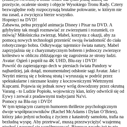
przeżycie, ocalenie siostry i objęcie Wysokiego Tronu Rady. Cztery
bezwzględne rody rozpoczynają brutalne polowanie, w którym nie
ma zasad, a zwycięzca bierze wszystko.
Hopnięci na DVD!
Zabawna, pełna przygód animacja Disney i Pixar na DVD. A
gdybyśmy tak mogli rozmawiać ze zwierzętami i rozumieli, co
mówią? Miłośniczka zwierząt, Mabel, korzysta z okazji, aby za
pomocą nowych technologii przenieść swoją świadomość do ciała
robotycznego bobra. Odkrywając tajemnice świata natury, Mabel
zaprzyjaźnia się z charyzmatycznym bobrem i jednoczy zwierzęce
królestwo w obliczu zbliżającego się zagrożenia ze strony ludzi.
Avatar: Ogień i popiół na 4K UHD, Blu-ray i DVD!
Powróć do zapierającego dech w piersiach świata Pandory w
najbardziej, jak dotąd, monumentalnej odsłonie sagi Avatar. Jake i
Neytiri mierzą się z bolesną stratą i wyruszają w podróż przez
spektakularne i nieznane krainy z koczowniczymi Wietrznymi
Kupcami. Pojawia się jednak nowy wróg dowodzony przez okrutną
Varang - to Ludzie Popiołu, wojowniczy klan, który odwrócił się od
Eywy i zerwał z pradawnymi tradycjami Na'vi.
Pomocy na Blu-ray i DVD!
W tym tętniącym czarnym humorem thrillerze psychologicznym
dwoje współpracowników (Rachel McAdams i Dylan O’Brien),
którzy jako jedyni uchodzą z życiem z katastrofy samolotu, trafia na
bezludną wyspę. Aby przetrwać, muszą przezwyciężyć wzajemną
niechęć i nauczyć się współpracować. Biurowe zasady już tu nie