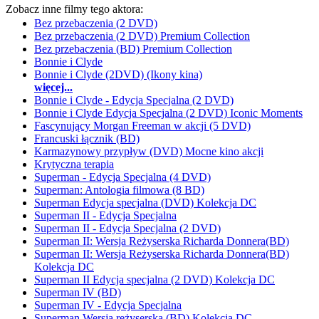
Zobacz inne filmy tego aktora:
Bez przebaczenia (2 DVD)
Bez przebaczenia (2 DVD) Premium Collection
Bez przebaczenia (BD) Premium Collection
Bonnie i Clyde
Bonnie i Clyde (2DVD) (Ikony kina)
więcej...
Bonnie i Clyde - Edycja Specjalna (2 DVD)
Bonnie i Clyde Edycja Specjalna (2 DVD) Iconic Moments
Fascynujący Morgan Freeman w akcji (5 DVD)
Francuski łącznik (BD)
Karmazynowy przypływ (DVD) Mocne kino akcji
Krytyczna terapia
Superman - Edycja Specjalna (4 DVD)
Superman: Antologia filmowa (8 BD)
Superman Edycja specjalna (DVD) Kolekcja DC
Superman II - Edycja Specjalna
Superman II - Edycja Specjalna (2 DVD)
Superman II: Wersja Reżyserska Richarda Donnera(BD)
Superman II: Wersja Reżyserska Richarda Donnera(BD)
Kolekcja DC
Superman II Edycja specjalna (2 DVD) Kolekcja DC
Superman IV (BD)
Superman IV - Edycja Specjalna
Superman Wersja reżyserska (BD) Kolekcja DC