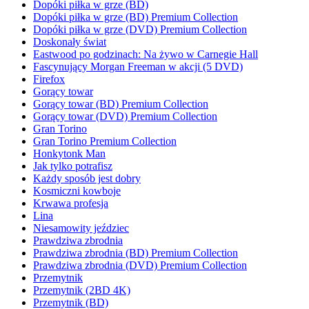
Dopóki piłka w grze (BD)
Dopóki piłka w grze (BD) Premium Collection
Dopóki piłka w grze (DVD) Premium Collection
Doskonały świat
Eastwood po godzinach: Na żywo w Carnegie Hall
Fascynujący Morgan Freeman w akcji (5 DVD)
Firefox
Gorący towar
Gorący towar (BD) Premium Collection
Gorący towar (DVD) Premium Collection
Gran Torino
Gran Torino Premium Collection
Honkytonk Man
Jak tylko potrafisz
Każdy sposób jest dobry
Kosmiczni kowboje
Krwawa profesja
Lina
Niesamowity jeździec
Prawdziwa zbrodnia
Prawdziwa zbrodnia (BD) Premium Collection
Prawdziwa zbrodnia (DVD) Premium Collection
Przemytnik
Przemytnik (2BD 4K)
Przemytnik (BD)