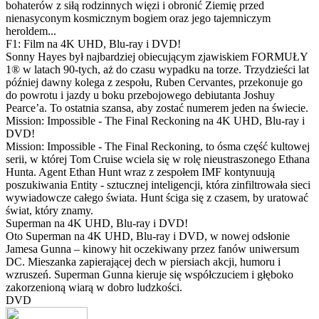
bohaterów z siłą rodzinnych więzi i obronić Ziemię przed
nienasyconym kosmicznym bogiem oraz jego tajemniczym
heroldem...
F1: Film na 4K UHD, Blu-ray i DVD!
Sonny Hayes był najbardziej obiecującym zjawiskiem FORMUŁY
1® w latach 90-tych, aż do czasu wypadku na torze. Trzydzieści lat
później dawny kolega z zespołu, Ruben Cervantes, przekonuje go
do powrotu i jazdy u boku przebojowego debiutanta Joshuy
Pearce’a. To ostatnia szansa, aby zostać numerem jeden na świecie.
Mission: Impossible - The Final Reckoning na 4K UHD, Blu-ray i
DVD!
Mission: Impossible - The Final Reckoning, to ósma część kultowej
serii, w której Tom Cruise wciela się w rolę nieustraszonego Ethana
Hunta. Agent Ethan Hunt wraz z zespołem IMF kontynuują
poszukiwania Entity - sztucznej inteligencji, która zinfiltrowała sieci
wywiadowcze całego świata. Hunt ściga się z czasem, by uratować
świat, który znamy.
Superman na 4K UHD, Blu-ray i DVD!
Oto Superman na 4K UHD, Blu-ray i DVD, w nowej odsłonie
Jamesa Gunna – kinowy hit oczekiwany przez fanów uniwersum
DC. Mieszanka zapierającej dech w piersiach akcji, humoru i
wzruszeń. Superman Gunna kieruje się współczuciem i głęboko
zakorzenioną wiarą w dobro ludzkości.
DVD