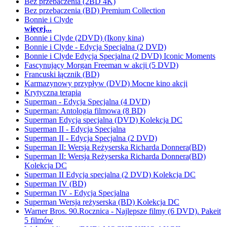
Bez przebaczenia (2BD 4K)
Bez przebaczenia (BD) Premium Collection
Bonnie i Clyde
więcej...
Bonnie i Clyde (2DVD) (Ikony kina)
Bonnie i Clyde - Edycja Specjalna (2 DVD)
Bonnie i Clyde Edycja Specjalna (2 DVD) Iconic Moments
Fascynujący Morgan Freeman w akcji (5 DVD)
Francuski łącznik (BD)
Karmazynowy przypływ (DVD) Mocne kino akcji
Krytyczna terapia
Superman - Edycja Specjalna (4 DVD)
Superman: Antologia filmowa (8 BD)
Superman Edycja specjalna (DVD) Kolekcja DC
Superman II - Edycja Specjalna
Superman II - Edycja Specjalna (2 DVD)
Superman II: Wersja Reżyserska Richarda Donnera(BD)
Superman II: Wersja Reżyserska Richarda Donnera(BD)
Kolekcja DC
Superman II Edycja specjalna (2 DVD) Kolekcja DC
Superman IV (BD)
Superman IV - Edycja Specjalna
Superman Wersja reżyserska (BD) Kolekcja DC
Warner Bros. 90.Rocznica - Najlepsze filmy (6 DVD). Pakeit
5 filmów