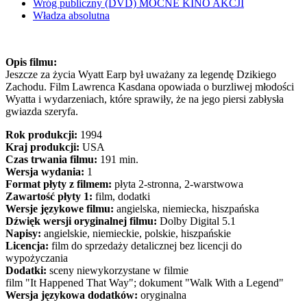
Wróg publiczny (DVD) MOCNE KINO AKCJI
Władza absolutna
Opis filmu:
Jeszcze za życia Wyatt Earp był uważany za legendę Dzikiego
Zachodu. Film Lawrenca Kasdana opowiada o burzliwej młodości
Wyatta i wydarzeniach, które sprawiły, że na jego piersi zabłysła
gwiazda szeryfa.
Rok produkcji:
1994
Kraj produkcji:
USA
Czas trwania filmu:
191 min.
Wersja wydania:
1
Format płyty z filmem:
płyta 2-stronna, 2-warstwowa
Zawartość płyty 1:
film, dodatki
Wersje językowe filmu:
angielska, niemiecka, hiszpańska
Dźwięk wersji oryginalnej filmu:
Dolby Digital 5.1
Napisy:
angielskie, niemieckie, polskie, hiszpańskie
Licencja:
film do sprzedaży detalicznej bez licencji do
wypożyczania
Dodatki:
sceny niewykorzystane w filmie
film "It Happened That Way"; dokument "Walk With a Legend"
Wersja językowa dodatków:
oryginalna