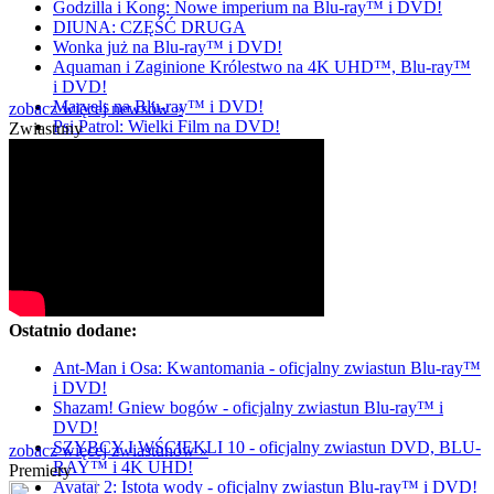
Godzilla i Kong: Nowe imperium na Blu-ray™ i DVD!
DIUNA: CZĘŚĆ DRUGA
Wonka już na Blu-ray™ i DVD!
Aquaman i Zaginione Królestwo na 4K UHD™, Blu-ray™
i DVD!
Marvels na Blu-ray™ i DVD!
zobacz więcej newsów »
Psi Patrol: Wielki Film na DVD!
Zwiastuny
Ostatnio dodane:
Ant-Man i Osa: Kwantomania - oficjalny zwiastun Blu-ray™
i DVD!
Shazam! Gniew bogów - oficjalny zwiastun Blu-ray™ i
DVD!
SZYBCY I WŚCIEKLI 10 - oficjalny zwiastun DVD, BLU-
zobacz więcej zwiastunów »
RAY™ i 4K UHD!
Premiery
Avatar 2: Istota wody - oficjalny zwiastun Blu-ray™ i DVD!