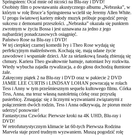
Springsteen: Ocal mnie od nicości na Blu-ray i DVD!
Osobisty film o powstawaniu akustycznego albumu „Nebraska”, w
którym w rolę Bruce’a Springsteena wcielił się Jeremy Allen White.
U progu światowej kariery młody muzyk próbuje pogodzić presję
sukcesu z demonami przeszłości. „Nebraska” okazała się punktem
zwrotnym w życiu Bossa i jest uznawana za jedno z jego
najbardziej ponadczasowych osiągnięć.
Państwo Rose na Blu-ray i DVD!
W tej cierpkiej czarnej komedii Ivy i Theo Rose wydają się
perfekcyjnym małżeństwem. Kochają się, mają udane życie
zawodowe i wspaniałe dzieci. Ale za sielankową fasadą zbierają się
chmury. Kariera Theo gwałtownie hamuje, natomiast Ivy rozkwita.
Wtedy wybucha zajadła rywalizacja, a do głosu dochodzą tłumione
żale.
Zakręcony piątek 2 na Blu-ray i DVD oraz w pakiecie 2 DVD
JAMIE LEE CURTIS i LINDSAY LOHAN powracają w rolach
Tess i Anny w tym prześmiesznym sequelu kultowego filmu. Córka
Tess, Anna, ma teraz własną nastoletnią córkę oraz przyszłą
pasierbicę. Zmagając się z licznymi wyzwaniami związanymi z
połączeniem dwóch rodzin, Tess i Anna odkrywają, że piorun może
uderzyć ponownie!
Fantastyczna Czwórka: Pierwsze kroki na 4K UHD, Blu-ray i
DVD!
W retrofuturystycznym klimacie lat 60-tych Pierwsza Rodzina
Marvela staje przed trudnym wyzwaniem. Muszą pogodzić rolę