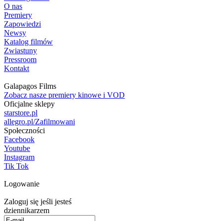
O nas
Premiery
Zapowiedzi
Newsy
Katalog filmów
Zwiastuny
Pressroom
Kontakt
Galapagos Films
Zobacz nasze premiery kinowe i VOD
Oficjalne sklepy
starstore.pl
allegro.pl/Zafilmowani
Społeczności
Facebook
Youtube
Instagram
Tik Tok
Logowanie
Zaloguj się jeśli jesteś
dziennikarzem