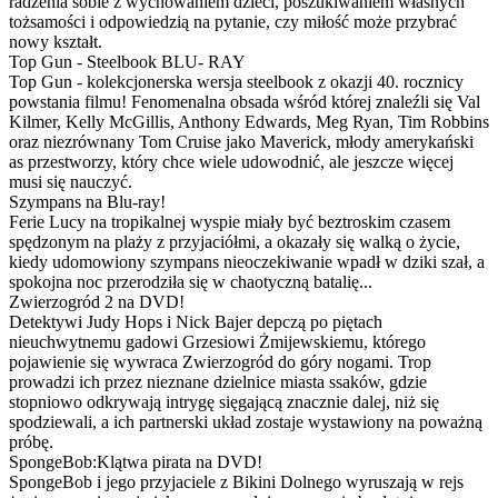
radzenia sobie z wychowaniem dzieci, poszukiwaniem własnych
tożsamości i odpowiedzią na pytanie, czy miłość może przybrać
nowy kształt.
Top Gun - Steelbook BLU- RAY
Top Gun - kolekcjonerska wersja steelbook z okazji 40. rocznicy
powstania filmu! Fenomenalna obsada wśród której znaleźli się Val
Kilmer, Kelly McGillis, Anthony Edwards, Meg Ryan, Tim Robbins
oraz niezrównany Tom Cruise jako Maverick, młody amerykański
as przestworzy, który chce wiele udowodnić, ale jeszcze więcej
musi się nauczyć.
Szympans na Blu-ray!
Ferie Lucy na tropikalnej wyspie miały być beztroskim czasem
spędzonym na plaży z przyjaciółmi, a okazały się walką o życie,
kiedy udomowiony szympans nieoczekiwanie wpadł w dziki szał, a
spokojna noc przerodziła się w chaotyczną batalię...
Zwierzogród 2 na DVD!
Detektywi Judy Hops i Nick Bajer depczą po piętach
nieuchwytnemu gadowi Grzesiowi Żmijewskiemu, którego
pojawienie się wywraca Zwierzogród do góry nogami. Trop
prowadzi ich przez nieznane dzielnice miasta ssaków, gdzie
stopniowo odkrywają intrygę sięgającą znacznie dalej, niż się
spodziewali, a ich partnerski układ zostaje wystawiony na poważną
próbę.
SpongeBob:Klątwa pirata na DVD!
SpongeBob i jego przyjaciele z Bikini Dolnego wyruszają w rejs