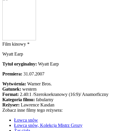
Film kinowy *
Wyatt Earp
Tytuł oryginalny:
Wyatt Earp
Premiera:
31.07.2007
Wytwórnia:
Warner Bros.
Gatunek:
western
Format:
2.40:1
/Szerokoekranowy (16:9)/
Anamorficzny
Kategoria filmu:
fabularny
Reżyser:
Lawrence Kasdan
Zobacz inne filmy tego reżysera:
Łowca snów
Łowca snów, Kolekcja Mistrz Grozy
Żar ciała