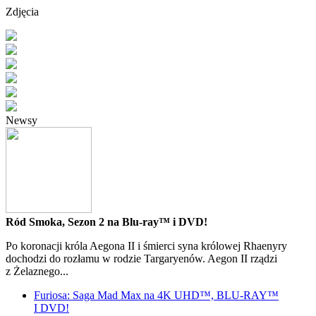
Zdjęcia
Newsy
Ród Smoka, Sezon 2 na Blu-ray™ i DVD!
Po koronacji króla Aegona II i śmierci syna królowej Rhaenyry
dochodzi do rozłamu w rodzie Targaryenów. Aegon II rządzi
z Żelaznego...
Furiosa: Saga Mad Max na 4K UHD™, BLU-RAY™
I DVD!