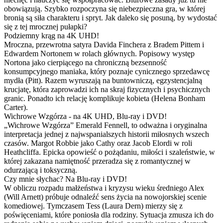
obowiązują. Szybko rozpoczyna się niebezpieczna gra, w której
bronią są siła charakteru i spryt. Jak daleko się posuną, by wydostać
się z tej mrocznej pułapki?
Podziemny krąg na 4K UHD!
Mroczna, przewrotna satyra Davida Finchera z Bradem Pittem i
Edwardem Nortonem w rolach głównych. Popisowy występ
Nortona jako cierpiącego na chroniczną bezsenność
konsumpcyjnego maniaka, który poznaje cynicznego sprzedawcę
mydła (Pitt). Razem wyruszają na buntowniczą, egzystencjalną
krucjatę, która zaprowadzi ich na skraj fizycznych i psychicznych
granic. Ponadto ich relację komplikuje kobieta (Helena Bonham
Carter).
Wichrowe Wzgórza - na 4K UHD, Blu-ray i DVD!
„Wichrowe Wzgórza” Emerald Fennell, to odważna i oryginalna
interpretacja jednej z najwspanialszych historii miłosnych wszech
czasów. Margot Robbie jako Cathy oraz Jacob Elordi w roli
Heathcliffa. Epicka opowieść o pożądaniu, miłości i szaleństwie, w
której zakazana namiętność przeradza się z romantycznej w
odurzającą i toksyczną.
Czy mnie słychac? Na Blu-ray i DVD!
W obliczu rozpadu małżeństwa i kryzysu wieku średniego Alex
(Will Arnett) próbuje odnaleźć sens życia na nowojorskiej scenie
komediowej. Tymczasem Tess (Laura Dern) mierzy się z
poświęceniami, które poniosła dla rodziny. Sytuacja zmusza ich do