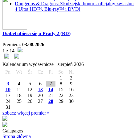
Dungeons & Dragons: Złodziejski honor - oficjalny zwiastun
4 Ultra HD™, Blu-ray™ i DVD!
Diabeł ubiera się u Prady 2 (BD)
Premiera:
03.08.2026
1 z 14
Kalendarium wydawnicze -
sierpień
2026
Pn
Wt
Śr
Cz
Pi
So
Ni
1
2
3
4
5
6
7
8
9
10
11
12
13
14
15
16
17
18
19
20
21
22
23
24
25
26
27
28
29
30
31
zobacz więcej premier »
Galapagos
Strona główna