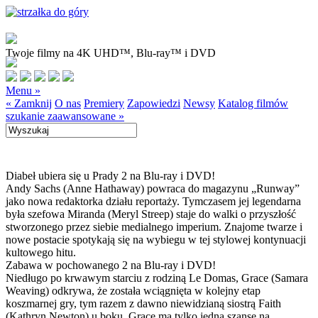
Twoje filmy na 4K UHD™, Blu-ray™ i DVD
Menu »
« Zamknij
O nas
Premiery
Zapowiedzi
Newsy
Katalog filmów
szukanie zaawansowane »
Diabeł ubiera się u Prady 2 na Blu-ray i DVD!
Andy Sachs (Anne Hathaway) powraca do magazynu „Runway”
jako nowa redaktorka działu reportaży. Tymczasem jej legendarna
była szefowa Miranda (Meryl Streep) staje do walki o przyszłość
stworzonego przez siebie medialnego imperium. Znajome twarze i
nowe postacie spotykają się na wybiegu w tej stylowej kontynuacji
kultowego hitu.
Zabawa w pochowanego 2 na Blu-ray i DVD!
Niedługo po krwawym starciu z rodziną Le Domas, Grace (Samara
Weaving) odkrywa, że została wciągnięta w kolejny etap
koszmarnej gry, tym razem z dawno niewidzianą siostrą Faith
(Kathryn Newton) u boku. Grace ma tylko jedną szansę na