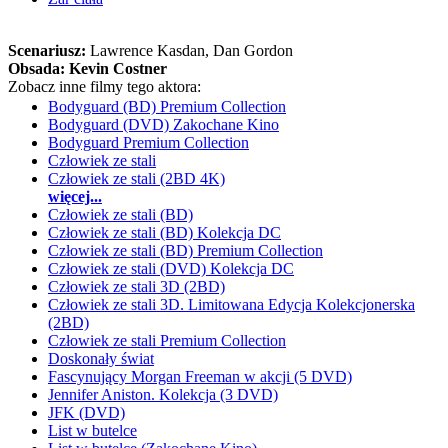
Scenariusz:
Lawrence Kasdan
, Dan Gordon
Obsada:
Kevin Costner
Zobacz inne filmy tego aktora:
Bodyguard (BD) Premium Collection
Bodyguard (DVD) Zakochane Kino
Bodyguard Premium Collection
Człowiek ze stali
Człowiek ze stali (2BD 4K)
więcej...
Człowiek ze stali (BD)
Człowiek ze stali (BD) Kolekcja DC
Człowiek ze stali (BD) Premium Collection
Człowiek ze stali (DVD) Kolekcja DC
Człowiek ze stali 3D (2BD)
Człowiek ze stali 3D. Limitowana Edycja Kolekcjonerska
(2BD)
Człowiek ze stali Premium Collection
Doskonały świat
Fascynujący Morgan Freeman w akcji (5 DVD)
Jennifer Aniston. Kolekcja (3 DVD)
JFK (DVD)
List w butelce