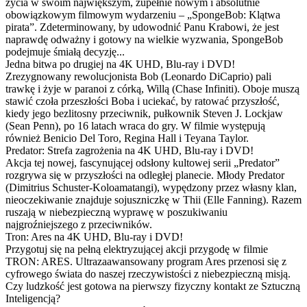
życia w swoim największym, zupełnie nowym i absolutnie
obowiązkowym filmowym wydarzeniu – „SpongeBob: Klątwa
pirata”. Zdeterminowany, by udowodnić Panu Krabowi, że jest
naprawdę odważny i gotowy na wielkie wyzwania, SpongeBob
podejmuje śmiałą decyzję...
Jedna bitwa po drugiej na 4K UHD, Blu-ray i DVD!
Zrezygnowany rewolucjonista Bob (Leonardo DiCaprio) pali
trawkę i żyje w paranoi z córką, Willą (Chase Infiniti). Oboje muszą
stawić czoła przeszłości Boba i uciekać, by ratować przyszłość,
kiedy jego bezlitosny przeciwnik, pułkownik Steven J. Lockjaw
(Sean Penn), po 16 latach wraca do gry. W filmie występują
również Benicio Del Toro, Regina Hall i Teyana Taylor.
Predator: Strefa zagrożenia na 4K UHD, Blu-ray i DVD!
Akcja tej nowej, fascynującej odsłony kultowej serii „Predator”
rozgrywa się w przyszłości na odległej planecie. Młody Predator
(Dimitrius Schuster-Koloamatangi), wypędzony przez własny klan,
nieoczekiwanie znajduje sojuszniczkę w Thii (Elle Fanning). Razem
ruszają w niebezpieczną wyprawę w poszukiwaniu
najgroźniejszego z przeciwników.
Tron: Ares na 4K UHD, Blu-ray i DVD!
Przygotuj się na pełną elektryzującej akcji przygodę w filmie
TRON: ARES. Ultrazaawansowany program Ares przenosi się z
cyfrowego świata do naszej rzeczywistości z niebezpieczną misją.
Czy ludzkość jest gotowa na pierwszy fizyczny kontakt ze Sztuczną
Inteligencją?