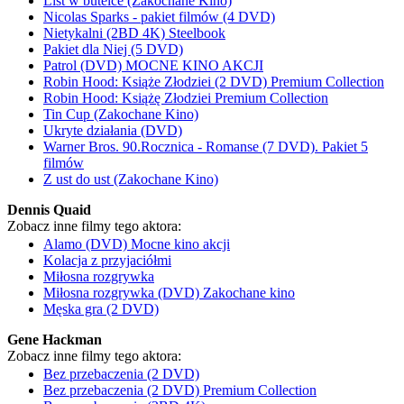
List w butelce (Zakochane Kino)
Nicolas Sparks - pakiet filmów (4 DVD)
Nietykalni (2BD 4K) Steelbook
Pakiet dla Niej (5 DVD)
Patrol (DVD) MOCNE KINO AKCJI
Robin Hood: Książe Złodziei (2 DVD) Premium Collection
Robin Hood: Książę Złodziei Premium Collection
Tin Cup (Zakochane Kino)
Ukryte działania (DVD)
Warner Bros. 90.Rocznica - Romanse (7 DVD). Pakiet 5
filmów
Z ust do ust (Zakochane Kino)
Dennis Quaid
Zobacz inne filmy tego aktora:
Alamo (DVD) Mocne kino akcji
Kolacja z przyjaciółmi
Miłosna rozgrywka
Miłosna rozgrywka (DVD) Zakochane kino
Męska gra (2 DVD)
Gene Hackman
Zobacz inne filmy tego aktora:
Bez przebaczenia (2 DVD)
Bez przebaczenia (2 DVD) Premium Collection