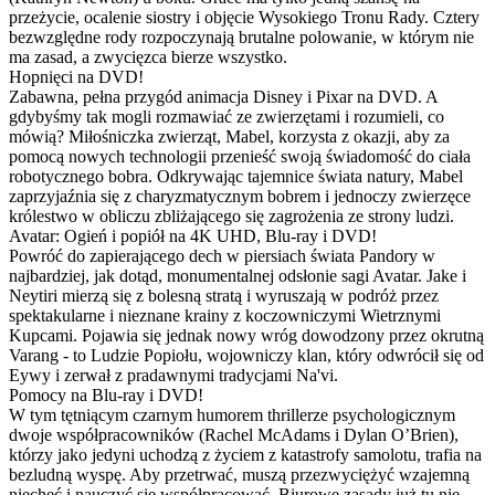
przeżycie, ocalenie siostry i objęcie Wysokiego Tronu Rady. Cztery
bezwzględne rody rozpoczynają brutalne polowanie, w którym nie
ma zasad, a zwycięzca bierze wszystko.
Hopnięci na DVD!
Zabawna, pełna przygód animacja Disney i Pixar na DVD. A
gdybyśmy tak mogli rozmawiać ze zwierzętami i rozumieli, co
mówią? Miłośniczka zwierząt, Mabel, korzysta z okazji, aby za
pomocą nowych technologii przenieść swoją świadomość do ciała
robotycznego bobra. Odkrywając tajemnice świata natury, Mabel
zaprzyjaźnia się z charyzmatycznym bobrem i jednoczy zwierzęce
królestwo w obliczu zbliżającego się zagrożenia ze strony ludzi.
Avatar: Ogień i popiół na 4K UHD, Blu-ray i DVD!
Powróć do zapierającego dech w piersiach świata Pandory w
najbardziej, jak dotąd, monumentalnej odsłonie sagi Avatar. Jake i
Neytiri mierzą się z bolesną stratą i wyruszają w podróż przez
spektakularne i nieznane krainy z koczowniczymi Wietrznymi
Kupcami. Pojawia się jednak nowy wróg dowodzony przez okrutną
Varang - to Ludzie Popiołu, wojowniczy klan, który odwrócił się od
Eywy i zerwał z pradawnymi tradycjami Na'vi.
Pomocy na Blu-ray i DVD!
W tym tętniącym czarnym humorem thrillerze psychologicznym
dwoje współpracowników (Rachel McAdams i Dylan O’Brien),
którzy jako jedyni uchodzą z życiem z katastrofy samolotu, trafia na
bezludną wyspę. Aby przetrwać, muszą przezwyciężyć wzajemną
niechęć i nauczyć się współpracować. Biurowe zasady już tu nie