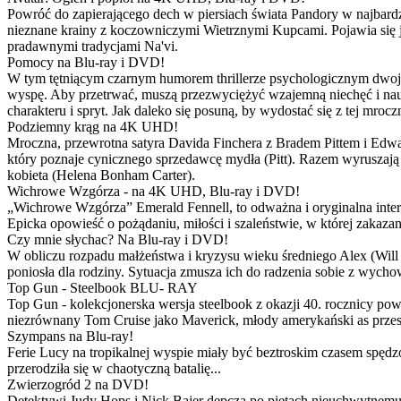
Powróć do zapierającego dech w piersiach świata Pandory w najbardzie
nieznane krainy z koczowniczymi Wietrznymi Kupcami. Pojawia się 
pradawnymi tradycjami Na'vi.
Pomocy na Blu-ray i DVD!
W tym tętniącym czarnym humorem thrillerze psychologicznym dwoje
wyspę. Aby przetrwać, muszą przezwyciężyć wzajemną niechęć i naucz
charakteru i spryt. Jak daleko się posuną, by wydostać się z tej mrocz
Podziemny krąg na 4K UHD!
Mroczna, przewrotna satyra Davida Finchera z Bradem Pittem i Ed
który poznaje cynicznego sprzedawcę mydła (Pitt). Razem wyruszają n
kobieta (Helena Bonham Carter).
Wichrowe Wzgórza - na 4K UHD, Blu-ray i DVD!
„Wichrowe Wzgórza” Emerald Fennell, to odważna i oryginalna interpr
Epicka opowieść o pożądaniu, miłości i szaleństwie, w której zakaza
Czy mnie słychac? Na Blu-ray i DVD!
W obliczu rozpadu małżeństwa i kryzysu wieku średniego Alex (Will 
poniosła dla rodziny. Sytuacja zmusza ich do radzenia sobie z wych
Top Gun - Steelbook BLU- RAY
Top Gun - kolekcjonerska wersja steelbook z okazji 40. rocznicy po
niezrównany Tom Cruise jako Maverick, młody amerykański as przestw
Szympans na Blu-ray!
Ferie Lucy na tropikalnej wyspie miały być beztroskim czasem spędz
przerodziła się w chaotyczną batalię...
Zwierzogród 2 na DVD!
Detektywi Judy Hops i Nick Bajer depczą po piętach nieuchwytnemu