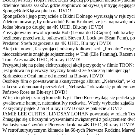
dzielnice miasta ssaków, gdzie stopniowo odkrywają intrygę sięgającą
SpongeBob:Klątwa pirata na DVD!
SpongeBob i jego przyjaciele z Bikini Dolnego wyruszają w rejs 
Zdeterminowany, by udowodnić Panu Krabowi, że jest naprawdę odw
Jedna bitwa po drugiej na 4K UHD, Blu-ray i DVD!
Zrezygnowany rewolucjonista Bob (Leonardo DiCaprio) pali trawkę i ż
bezlitosny przeciwnik, pułkownik Steven J. Lockjaw (Sean Penn), po 
Predator: Strefa zagrożenia na 4K UHD, Blu-ray i DVD!
Akcja tej nowej, fascynującej odsłony kultowej serii „Predator” roz
nieoczekiwanie znajduje sojuszniczkę w Thii (Elle Fanning). Razem
Tron: Ares na 4K UHD, Blu-ray i DVD!
Przygotuj się na pełną elektryzującej akcji przygodę w filmie TRON
jest gotowa na pierwszy fizyczny kontakt ze Sztuczną Inteligencją?
Springsteen: Ocal mnie od nicości na Blu-ray i DVD!
Osobisty film o powstawaniu akustycznego albumu „Nebraska”, w któ
sukcesu z demonami przeszłości. „Nebraska” okazała się punktem zw
Państwo Rose na Blu-ray i DVD!
W tej cierpkiej czarnej komedii Ivy i Theo Rose wydają się perfekcy
gwałtownie hamuje, natomiast Ivy rozkwita. Wtedy wybucha zajadła r
Zakręcony piątek 2 na Blu-ray i DVD oraz w pakiecie 2 DVD
JAMIE LEE CURTIS i LINDSAY LOHAN powracają w rolach Tess i Anny
Zmagając się z licznymi wyzwaniami związanymi z połączeniem dwóc
Fantastyczna Czwórka: Pierwsze kroki na 4K UHD, Blu-ray i DVD!
W retrofuturystycznym klimacie lat 60-tych Pierwsza Rodzina Marve