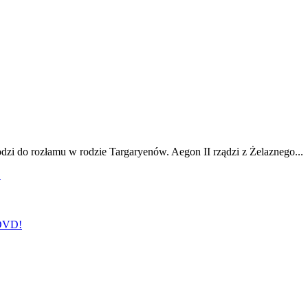
odzi do rozłamu w rodzie Targaryenów. Aegon II rządzi z Żelaznego...
!
 DVD!