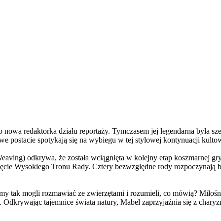
a redaktorka działu reportaży. Tymczasem jej legendarna była szefo
e postacie spotykają się na wybiegu w tej stylowej kontynuacji kulto
ving) odkrywa, że została wciągnięta w kolejny etap koszmarnej gry
 objęcie Wysokiego Tronu Rady. Cztery bezwzględne rody rozpoczynają 
 tak mogli rozmawiać ze zwierzętami i rozumieli, co mówią? Miłośni
. Odkrywając tajemnice świata natury, Mabel zaprzyjaźnia się z char