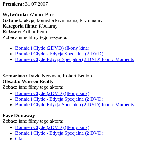
Premiera:
31.07.2007
Wytwórnia:
Warner Bros.
Gatunek:
akcja, komedia kryminalna, kryminalny
Kategoria filmu:
fabularny
Reżyser:
Arthur Penn
Zobacz inne filmy tego reżysera:
Bonnie i Clyde (2DVD) (Ikony kina)
Bonnie i Clyde - Edycja Specjalna (2 DVD)
Bonnie i Clyde Edycja Specjalna (2 DVD) Iconic Moments
Scenariusz:
David Newman
, Robert Benton
Obsada:
Warren Beatty
Zobacz inne filmy tego aktora:
Bonnie i Clyde (2DVD) (Ikony kina)
Bonnie i Clyde - Edycja Specjalna (2 DVD)
Bonnie i Clyde Edycja Specjalna (2 DVD) Iconic Moments
Faye Dunaway
Zobacz inne filmy tego aktora:
Bonnie i Clyde (2DVD) (Ikony kina)
Bonnie i Clyde - Edycja Specjalna (2 DVD)
Gia