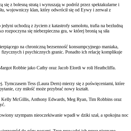
 się z bolesną stratą i wyruszają w podróż przez spektakularne i
, wojowniczy klan, który odwrócił się od Eywy i zerwał z
yni uchodzą z życiem z katastrofy samolotu, trafia na bezludną
rozpoczyna się niebezpieczna gra, w której bronią są siła
ierpiącego na chroniczną bezsenność konsumpcyjnego maniaka,
 fizycznych i psychicznych granic. Ponadto ich relację komplikuje
argot Robbie jako Cathy oraz Jacob Elordi w roli Heathcliffa.
ej. Tymczasem Tess (Laura Dern) mierzy się z poświęceniami, które
ytanie, czy miłość może przybrać nowy kształt.
er, Kelly McGillis, Anthony Edwards, Meg Ryan, Tim Robbins oraz
yć.
omowiony szympans nieoczekiwanie wpadł w dziki szał, a spokojna noc
ierzogród do góry nogami. Trop prowadzi ich przez nieznane