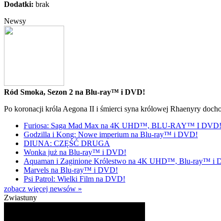
Dodatki:
brak
Newsy
Ród Smoka, Sezon 2 na Blu-ray™ i DVD!
Po koronacji króla Aegona II i śmierci syna królowej Rhaenyry doch
Furiosa: Saga Mad Max na 4K UHD™, BLU-RAY™ I DVD
Godzilla i Kong: Nowe imperium na Blu-ray™ i DVD!
DIUNA: CZĘŚĆ DRUGA
Wonka już na Blu-ray™ i DVD!
Aquaman i Zaginione Królestwo na 4K UHD™, Blu-ray™ i
Marvels na Blu-ray™ i DVD!
Psi Patrol: Wielki Film na DVD!
zobacz więcej newsów »
Zwiastuny