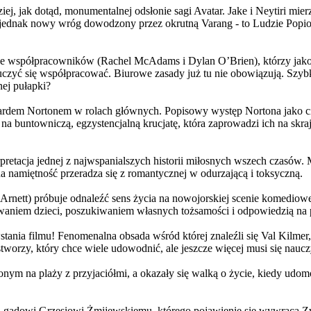
j, jak dotąd, monumentalnej odsłonie sagi Avatar. Jake i Neytiri mierzą
jednak nowy wróg dowodzony przez okrutną Varang - to Ludzie Popiołu
 współpracowników (Rachel McAdams i Dylan O’Brien), którzy jako jed
yć się współpracować. Biurowe zasady już tu nie obowiązują. Szybko 
nej pułapki?
wardem Nortonem w rolach głównych. Popisowy występ Nortona jako c
a buntowniczą, egzystencjalną krucjatę, która zaprowadzi ich na skraj
etacja jednej z najwspanialszych historii miłosnych wszech czasów. M
na namiętność przeradza się z romantycznej w odurzającą i toksyczną.
Arnett) próbuje odnaleźć sens życia na nowojorskiej scenie komediow
owaniem dzieci, poszukiwaniem własnych tożsamości i odpowiedzią na p
wstania filmu! Fenomenalna obsada wśród której znaleźli się Val Kilm
orzy, który chce wiele udowodnić, ale jeszcze więcej musi się naucz
onym na plaży z przyjaciółmi, a okazały się walką o życie, kiedy ud
 gadowi Grzesiowi Żmijewskiemu, którego pojawienie się wywraca Zw