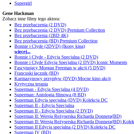
Supergirl
Gene Hackman
Zobacz inne filmy tego aktora:
Bez przebaczenia (2 DVD)
Bez przebaczenia (2 DVD) Premium Collection
Bez przebaczenia (2BD 4K)
Bez przebaczenia (BD) Premium Collection
Bonnie i Clyde (2DVD) (Ikony kina)
więcej...
Bonnie i Clyde - Edycja Specjalna (2 DVD)
Bonnie i Clyde Edycja Specjalna (2 DVD) Iconic Moments
Fascynujący Morgan Freeman w akcji (5 DVD)
Francuski łącznik (BD)
Karmazynowy przypływ (DVD) Mocne kino akcji
Krytyczna terapia
Superman - Edycja Specjalna (4 DVD)
Superman: Antologia filmowa (8 BD)
Superman Edycja specjalna (DVD) Kolekcja DC
Superman II - Edycja Specjalna
Superman II - Edycja Specjalna (2 DVD)
Superman II: Wersja Reżyserska Richarda Donnera(BD)
Superman II: Wersja Reżyserska Richarda Donnera(BD) Kole
Superman II Edycja specjalna (2 DVD) Kolekcja DC
Superman IV (BD)