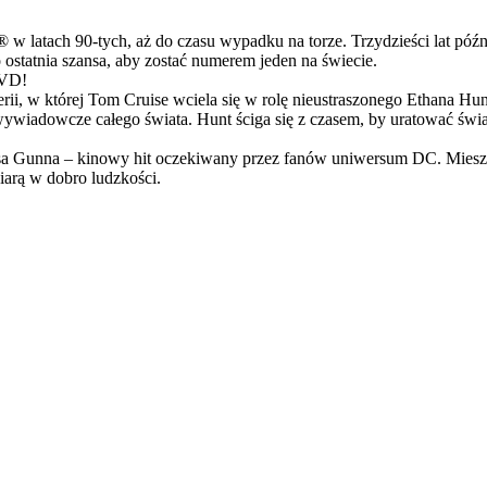
latach 90-tych, aż do czasu wypadku na torze. Trzydzieści lat późn
ostatnia szansa, aby zostać numerem jeden na świecie.
DVD!
serii, w której Tom Cruise wciela się w rolę nieustraszonego Ethana 
ci wywiadowcze całego świata. Hunt ściga się z czasem, by uratować świ
Gunna – kinowy hit oczekiwany przez fanów uniwersum DC. Mieszanka
arą w dobro ludzkości.