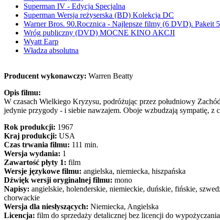
Superman IV - Edycja Specjalna
Superman Wersja reżyserska (BD) Kolekcja DC
Warner Bros. 90.Rocznica - Najlepsze filmy (6 DVD). Pakeit 
Wróg publiczny (DVD) MOCNE KINO AKCJI
Wyatt Earp
Władza absolutna
Producent wykonawczy:
Warren Beatty
Opis filmu:
W czasach Wielkiego Kryzysu, podróżując przez południowy Zachód 
jedynie przygody - i siebie nawzajem. Oboje wzbudzają sympatię, z 
Rok produkcji:
1967
Kraj produkcji:
USA
Czas trwania filmu:
111 min.
Wersja wydania:
1
Zawartość płyty 1:
film
Wersje językowe filmu:
angielska, niemiecka, hiszpańska
Dźwięk wersji oryginalnej filmu:
mono
Napisy:
angielskie, holenderskie, niemieckie, duńskie, fińskie, szwedz
chorwackie
Wersja dla niesłyszących:
Niemiecka, Angielska
Licencja:
film do sprzedaży detalicznej bez licencji do wypożyczania