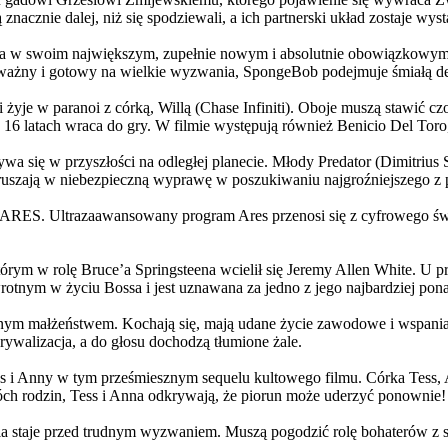
 znacznie dalej, niż się spodziewali, a ich partnerski układ zostaje w
życia w swoim największym, zupełnie nowym i absolutnie obowiązkowy
ażny i gotowy na wielkie wyzwania, SpongeBob podejmuje śmiałą dec
yje w paranoi z córką, Willą (Chase Infiniti). Oboje muszą stawić czoł
16 latach wraca do gry. W filmie występują również Benicio Del Toro,
grywa się w przyszłości na odległej planecie. Młody Predator (Dimitri
 ruszają w niebezpieczną wyprawę w poszukiwaniu najgroźniejszego z
: ARES. Ultrazaawansowany program Ares przenosi się z cyfrowego świ
rym w rolę Bruce’a Springsteena wcielił się Jeremy Allen White. U p
rotnym w życiu Bossa i jest uznawana za jedno z jego najbardziej po
jnym małżeństwem. Kochają się, mają udane życie zawodowe i wspaniałe
ywalizacja, a do głosu dochodzą tłumione żale.
 w tym prześmiesznym sequelu kultowego filmu. Córka Tess, Anna, 
h rodzin, Tess i Anna odkrywają, że piorun może uderzyć ponownie!
la staje przed trudnym wyzwaniem. Muszą pogodzić rolę bohaterów z s