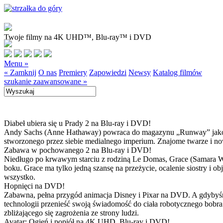
Twoje filmy na 4K UHD™, Blu-ray™ i DVD
Menu »
« Zamknij
O nas
Premiery
Zapowiedzi
Newsy
Katalog filmów
szukanie zaawansowane »
Diabeł ubiera się u Prady 2 na Blu-ray i DVD!
Andy Sachs (Anne Hathaway) powraca do magazynu „Runway” jako now
stworzonego przez siebie medialnego imperium. Znajome twarze i now
Zabawa w pochowanego 2 na Blu-ray i DVD!
Niedługo po krwawym starciu z rodziną Le Domas, Grace (Samara Wea
boku. Grace ma tylko jedną szansę na przeżycie, ocalenie siostry i
wszystko.
Hopnięci na DVD!
Zabawna, pełna przygód animacja Disney i Pixar na DVD. A gdybyśmy
technologii przenieść swoją świadomość do ciała robotycznego bobra
zbliżającego się zagrożenia ze strony ludzi.
Avatar: Ogień i popiół na 4K UHD, Blu-ray i DVD!