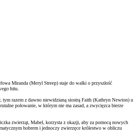
wa Miranda (Meryl Streep) staje do walki o przyszłość
wego hitu.
, tym razem z dawno niewidzianą siostrą Faith (Kathryn Newton) u
brutalne polowanie, w którym nie ma zasad, a zwycięzca bierze
czka zwierząt, Mabel, korzysta z okazji, aby za pomocą nowych
yzmatycznym bobrem i jednoczy zwierzęce królestwo w obliczu