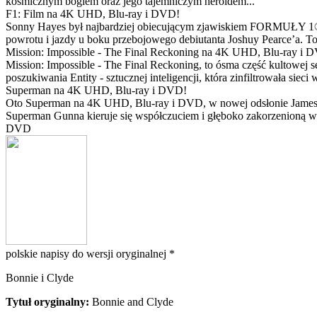
kosmicznym bogiem oraz jego tajemniczym heroldem...
F1: Film na 4K UHD, Blu-ray i DVD!
Sonny Hayes był najbardziej obiecującym zjawiskiem FORMUŁY 1® w 
powrotu i jazdy u boku przebojowego debiutanta Joshuy Pearce’a. To 
Mission: Impossible - The Final Reckoning na 4K UHD, Blu-ray i 
Mission: Impossible - The Final Reckoning, to ósma część kultowej 
poszukiwania Entity - sztucznej inteligencji, która zinfiltrowała sie
Superman na 4K UHD, Blu-ray i DVD!
Oto Superman na 4K UHD, Blu-ray i DVD, w nowej odsłonie Jamesa 
Superman Gunna kieruje się współczuciem i głęboko zakorzenioną wi
DVD
polskie napisy do wersji oryginalnej *
Bonnie i Clyde
Tytuł oryginalny:
Bonnie and Clyde