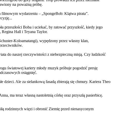
ystawiony na poważną próbę.
m filmowym wydarzeniu – „SpongeBob: Klątwa pirata”.
yzję...
a przeszłości Boba i uciekać, by ratować przyszłość, kiedy jego
 Regina Hall i Teyana Taylor.
us Schuster-Koloamatangi), wypędzony przez własny klan,
 przeciwników.
ata do naszej rzeczywistości z niebezpieczną misją. Czy ludzkość
rogu światowej kariery młody muzyk próbuje pogodzić presję
nadczasowych osiągnięć.
 dzieci. Ale za sielankową fasadą zbierają się chmury. Kariera Theo
ma teraz własną nastoletnią córkę oraz przyszłą pasierbicę.
iłą rodzinnych więzi i obronić Ziemię przed nienasyconym