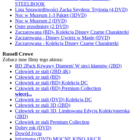
STEELBOOK
Liga Sprawiedliwości Zacka Snydera: Trylogia (4 DVD)
Noc w Muzeum 1-3 Pakiet (3DVD)
Noc w Muzeum 2 (DVD)
Ostre przedmioty (2 DVD)
Zaczarowana (BD)- Kolekcja Disney Czarne Charakterki
Zaczarowana - Disney Uwierz w Magię (DVD)
Zaczarowana - Kolekcja Disney Czarne Charakterki
Russell Crowe
Zobacz inne filmy tego aktora:
BD 2Pack Krwawy Diament/ W sieci kłamstw (2BD)
Człowiek ze stali (2BD 4K)
Człowiek ze stali (BD)
Człowiek ze stali (BD) Kolekcja DC
Człowiek ze stali (BD) Premium Collection
więcej...
Człowiek ze stali (DVD) Kolekcja DC
Człowiek ze stali 3D (2BD)
Człowiek ze stali 3D. Limitowana Edycja Kolekcjonerska
(2BD)
Człowiek ze stali Premium Collection
Dobry rok (DVD)
Dowód życia
Informator (DVD) MOCNE KINO AKCJI