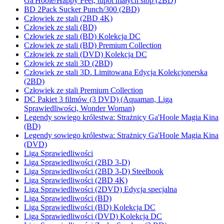
Ga'Hoole/Happy Feet, tupot małych stóp (2BD)
BD 2Pack Sucker Punch/300 (2BD)
Człowiek ze stali (2BD 4K)
Człowiek ze stali (BD)
Człowiek ze stali (BD) Kolekcja DC
Człowiek ze stali (BD) Premium Collection
Człowiek ze stali (DVD) Kolekcja DC
Człowiek ze stali 3D (2BD)
Człowiek ze stali 3D. Limitowana Edycja Kolekcjonerska
(2BD)
Człowiek ze stali Premium Collection
DC Pakiet 3 filmów (3 DVD) (Aquaman, Liga
Sprawiedliwości, Wonder Woman)
Legendy sowiego królestwa: Strażnicy Ga'Hoole Magia Kina
(BD)
Legendy sowiego królestwa: Strażnicy Ga'Hoole Magia Kina
(DVD)
Liga Sprawiedliwości
Liga Sprawiedliwości (2BD 3-D)
Liga Sprawiedliwości (2BD 3-D) Steelbook
Liga Sprawiedliwości (2BD 4K)
Liga Sprawiedliwości (2DVD) Edycja specjalna
Liga Sprawiedliwości (BD)
Liga Sprawiedliwości (BD) Kolekcja DC
Liga Sprawiedliwości (DVD) Kolekcja DC