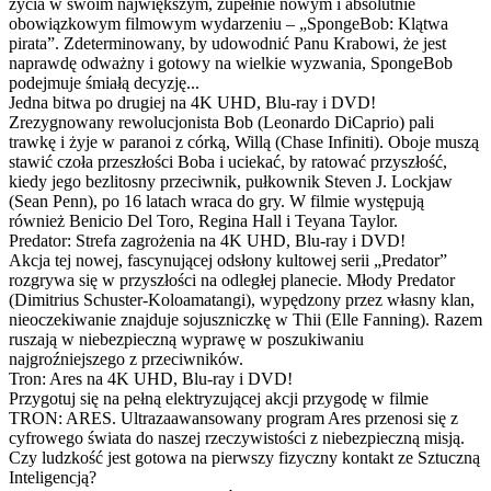
życia w swoim największym, zupełnie nowym i absolutnie
obowiązkowym filmowym wydarzeniu – „SpongeBob: Klątwa
pirata”. Zdeterminowany, by udowodnić Panu Krabowi, że jest
naprawdę odważny i gotowy na wielkie wyzwania, SpongeBob
podejmuje śmiałą decyzję...
Jedna bitwa po drugiej na 4K UHD, Blu-ray i DVD!
Zrezygnowany rewolucjonista Bob (Leonardo DiCaprio) pali
trawkę i żyje w paranoi z córką, Willą (Chase Infiniti). Oboje muszą
stawić czoła przeszłości Boba i uciekać, by ratować przyszłość,
kiedy jego bezlitosny przeciwnik, pułkownik Steven J. Lockjaw
(Sean Penn), po 16 latach wraca do gry. W filmie występują
również Benicio Del Toro, Regina Hall i Teyana Taylor.
Predator: Strefa zagrożenia na 4K UHD, Blu-ray i DVD!
Akcja tej nowej, fascynującej odsłony kultowej serii „Predator”
rozgrywa się w przyszłości na odległej planecie. Młody Predator
(Dimitrius Schuster-Koloamatangi), wypędzony przez własny klan,
nieoczekiwanie znajduje sojuszniczkę w Thii (Elle Fanning). Razem
ruszają w niebezpieczną wyprawę w poszukiwaniu
najgroźniejszego z przeciwników.
Tron: Ares na 4K UHD, Blu-ray i DVD!
Przygotuj się na pełną elektryzującej akcji przygodę w filmie
TRON: ARES. Ultrazaawansowany program Ares przenosi się z
cyfrowego świata do naszej rzeczywistości z niebezpieczną misją.
Czy ludzkość jest gotowa na pierwszy fizyczny kontakt ze Sztuczną
Inteligencją?