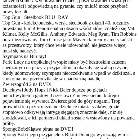
radzenia sobie z wychowaniem dzieci, poszukiwaniem własnych
tożsamości i odpowiedzią na pytanie, czy miłość może przybrać
nowy kształt.
Top Gun - Steelbook BLU- RAY
Top Gun - kolekcjonerska wersja steelbook z okazji 40. rocznicy
powstania filmu! Fenomenalna obsada wśród której znaleźli się Val
Kilmer, Kelly McGillis, Anthony Edwards, Meg Ryan, Tim Robbins
oraz niezrównany Tom Cruise jako Maverick, młody amerykański
as przestworzy, który chce wiele udowodnić, ale jeszcze więcej
musi się nauczyć.
Szympans na Blu-ray!
Ferie Lucy na tropikalnej wyspie miały być beztroskim czasem
spędzonym na plaży z przyjaciółmi, a okazały się walką o życie,
kiedy udomowiony szympans nieoczekiwanie wpadł w dziki szał, a
spokojna noc przerodziła się w chaotyczną batalię...
Zwierzogród 2 na DVD!
Detektywi Judy Hops i Nick Bajer depczą po piętach
nieuchwytnemu gadowi Grzesiowi Żmijewskiemu, którego
pojawienie się wywraca Zwierzogród do góry nogami. Trop
prowadzi ich przez nieznane dzielnice miasta ssaków, gdzie
stopniowo odkrywają intrygę sięgającą znacznie dalej, niż się
spodziewali, a ich partnerski układ zostaje wystawiony na poważną
próbę.
SpongeBob:Klątwa pirata na DVD!
SpongeBob i jego przyjaciele z Bikini Dolnego wyruszają w rejs