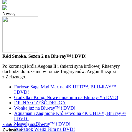
Newsy
Ród Smoka, Sezon 2 na Blu-ray™ i DVD!
Po koronacji króla Aegona II i śmierci syna królowej Rhaenyry
dochodzi do rozłamu w rodzie Targaryenów. Aegon II rządzi
z Żelaznego...
Furiosa: Saga Mad Max na 4K UHD™, BLU-RAY™
I DVD!
Godzilla i Kong: Nowe imperium na Blu-ray™ i DVD!
DIUNA: CZĘŚĆ DRUGA
Wonka już na Blu-ray™ i DVD!
Aquaman i Zaginione Królestwo na 4K UHD™, Blu-ray™
i DVD!
Marvels na Blu-ray™ i DVD!
zobacz więcej newsów »
Psi Patrol: Wielki Film na DVD!
Zwiastuny