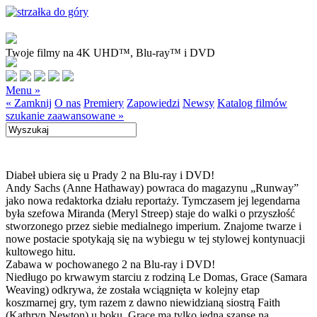
Twoje filmy na 4K UHD™, Blu-ray™ i DVD
Menu »
« Zamknij
O nas
Premiery
Zapowiedzi
Newsy
Katalog filmów
szukanie zaawansowane »
Diabeł ubiera się u Prady 2 na Blu-ray i DVD!
Andy Sachs (Anne Hathaway) powraca do magazynu „Runway”
jako nowa redaktorka działu reportaży. Tymczasem jej legendarna
była szefowa Miranda (Meryl Streep) staje do walki o przyszłość
stworzonego przez siebie medialnego imperium. Znajome twarze i
nowe postacie spotykają się na wybiegu w tej stylowej kontynuacji
kultowego hitu.
Zabawa w pochowanego 2 na Blu-ray i DVD!
Niedługo po krwawym starciu z rodziną Le Domas, Grace (Samara
Weaving) odkrywa, że została wciągnięta w kolejny etap
koszmarnej gry, tym razem z dawno niewidzianą siostrą Faith
(Kathryn Newton) u boku. Grace ma tylko jedną szansę na