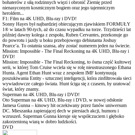
bohaterów z siłą rodzinnych więzi i obronić Ziemię przed
nienasyconym kosmicznym bogiem oraz jego tajemniczym
heroldem...
F1: Film na 4K UHD, Blu-ray i DVD!
Sonny Hayes był najbardziej obiecującym zjawiskiem FORMUŁY
1® w latach 90-tych, aż do czasu wypadku na torze. Trzydzieści lat
później dawny kolega z zespołu, Ruben Cervantes, przekonuje go
do powrotu i jazdy u boku przebojowego debiutanta Joshuy
Pearce’a. To ostatnia szansa, aby zostać numerem jeden na świecie.
Mission: Impossible - The Final Reckoning na 4K UHD, Blu-ray i
DVD!
Mission: Impossible - The Final Reckoning, to ósma część kultowej
serii, w której Tom Cruise wciela się w rolę nieustraszonego Ethana
Hunta. Agent Ethan Hunt wraz z zespołem IMF kontynuują
poszukiwania Entity - sztucznej inteligencji, która zinfiltrowała sieci
wywiadowcze całego świata. Hunt ściga się z czasem, by uratować
świat, który znamy.
Superman na 4K UHD, Blu-ray i DVD!
Oto Superman na 4K UHD, Blu-ray i DVD, w nowej odsłonie
Jamesa Gunna – kinowy hit oczekiwany przez fanów uniwersum
DC. Mieszanka zapierającej dech w piersiach akcji, humoru i
wzruszeń. Superman Gunna kieruje się współczuciem i głęboko
zakorzenioną wiarą w dobro ludzkości.
DVD