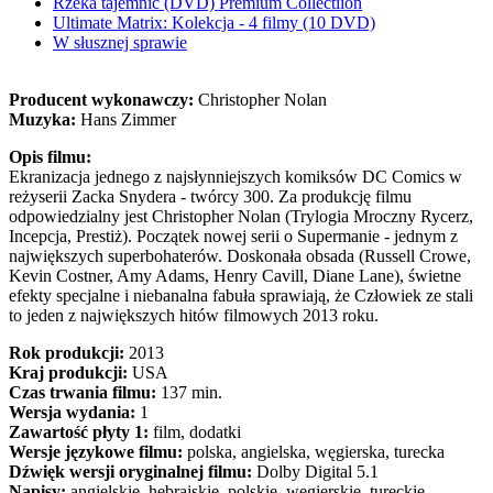
Rzeka tajemnic (DVD) Premium Collectiion
Ultimate Matrix: Kolekcja - 4 filmy (10 DVD)
W słusznej sprawie
Producent wykonawczy:
Christopher Nolan
Muzyka:
Hans Zimmer
Opis filmu:
Ekranizacja jednego z najsłynniejszych komiksów DC Comics w
reżyserii Zacka Snydera - twórcy 300. Za produkcję filmu
odpowiedzialny jest Christopher Nolan (Trylogia Mroczny Rycerz,
Incepcja, Prestiż). Początek nowej serii o Supermanie - jednym z
największych superbohaterów. Doskonała obsada (Russell Crowe,
Kevin Costner, Amy Adams, Henry Cavill, Diane Lane), świetne
efekty specjalne i niebanalna fabuła sprawiają, że Człowiek ze stali
to jeden z największych hitów filmowych 2013 roku.
Rok produkcji:
2013
Kraj produkcji:
USA
Czas trwania filmu:
137 min.
Wersja wydania:
1
Zawartość płyty 1:
film, dodatki
Wersje językowe filmu:
polska, angielska, węgierska, turecka
Dźwięk wersji oryginalnej filmu:
Dolby Digital 5.1
Napisy:
angielskie, hebrajskie, polskie, węgierskie, tureckie,