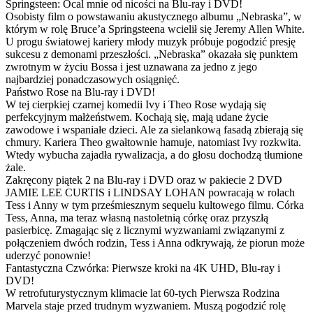
Springsteen: Ocal mnie od nicości na Blu-ray i DVD!
Osobisty film o powstawaniu akustycznego albumu „Nebraska”, w
którym w rolę Bruce’a Springsteena wcielił się Jeremy Allen White.
U progu światowej kariery młody muzyk próbuje pogodzić presję
sukcesu z demonami przeszłości. „Nebraska” okazała się punktem
zwrotnym w życiu Bossa i jest uznawana za jedno z jego
najbardziej ponadczasowych osiągnięć.
Państwo Rose na Blu-ray i DVD!
W tej cierpkiej czarnej komedii Ivy i Theo Rose wydają się
perfekcyjnym małżeństwem. Kochają się, mają udane życie
zawodowe i wspaniałe dzieci. Ale za sielankową fasadą zbierają się
chmury. Kariera Theo gwałtownie hamuje, natomiast Ivy rozkwita.
Wtedy wybucha zajadła rywalizacja, a do głosu dochodzą tłumione
żale.
Zakręcony piątek 2 na Blu-ray i DVD oraz w pakiecie 2 DVD
JAMIE LEE CURTIS i LINDSAY LOHAN powracają w rolach
Tess i Anny w tym prześmiesznym sequelu kultowego filmu. Córka
Tess, Anna, ma teraz własną nastoletnią córkę oraz przyszłą
pasierbicę. Zmagając się z licznymi wyzwaniami związanymi z
połączeniem dwóch rodzin, Tess i Anna odkrywają, że piorun może
uderzyć ponownie!
Fantastyczna Czwórka: Pierwsze kroki na 4K UHD, Blu-ray i
DVD!
W retrofuturystycznym klimacie lat 60-tych Pierwsza Rodzina
Marvela staje przed trudnym wyzwaniem. Muszą pogodzić rolę