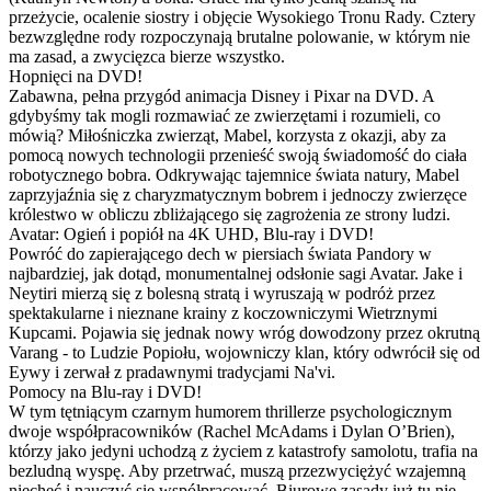
przeżycie, ocalenie siostry i objęcie Wysokiego Tronu Rady. Cztery
bezwzględne rody rozpoczynają brutalne polowanie, w którym nie
ma zasad, a zwycięzca bierze wszystko.
Hopnięci na DVD!
Zabawna, pełna przygód animacja Disney i Pixar na DVD. A
gdybyśmy tak mogli rozmawiać ze zwierzętami i rozumieli, co
mówią? Miłośniczka zwierząt, Mabel, korzysta z okazji, aby za
pomocą nowych technologii przenieść swoją świadomość do ciała
robotycznego bobra. Odkrywając tajemnice świata natury, Mabel
zaprzyjaźnia się z charyzmatycznym bobrem i jednoczy zwierzęce
królestwo w obliczu zbliżającego się zagrożenia ze strony ludzi.
Avatar: Ogień i popiół na 4K UHD, Blu-ray i DVD!
Powróć do zapierającego dech w piersiach świata Pandory w
najbardziej, jak dotąd, monumentalnej odsłonie sagi Avatar. Jake i
Neytiri mierzą się z bolesną stratą i wyruszają w podróż przez
spektakularne i nieznane krainy z koczowniczymi Wietrznymi
Kupcami. Pojawia się jednak nowy wróg dowodzony przez okrutną
Varang - to Ludzie Popiołu, wojowniczy klan, który odwrócił się od
Eywy i zerwał z pradawnymi tradycjami Na'vi.
Pomocy na Blu-ray i DVD!
W tym tętniącym czarnym humorem thrillerze psychologicznym
dwoje współpracowników (Rachel McAdams i Dylan O’Brien),
którzy jako jedyni uchodzą z życiem z katastrofy samolotu, trafia na
bezludną wyspę. Aby przetrwać, muszą przezwyciężyć wzajemną
niechęć i nauczyć się współpracować. Biurowe zasady już tu nie