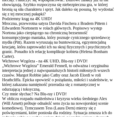
obowiązują. Szybko rozpoczyna się niebezpieczna gra, w której
bronią są siła charakteru i spryt. Jak daleko się posuną, by wydostać
się z tej mrocznej pułapki?
Podziemny krąg na 4K UHD!
Mroczna, przewrotna satyra Davida Finchera z Bradem Pittem i
Edwardem Nortonem w rolach głównych. Popisowy występ
Nortona jako cierpiącego na chroniczną bezsenność
konsumpcyjnego maniaka, który poznaje cynicznego sprzedawcę
mydła (Pitt). Razem wyruszają na buntowniczą, egzystencjalną
krucjatę, która zaprowadzi ich na skraj fizycznych i psychicznych
granic. Ponadto ich relację komplikuje kobieta (Helena Bonham
Carter).
Wichrowe Wzgórza - na 4K UHD, Blu-ray i DVD!
„Wichrowe Wzgórza” Emerald Fennell, to odważna i oryginalna
interpretacja jednej z najwspanialszych historii miłosnych wszech
czasów. Margot Robbie jako Cathy oraz Jacob Elordi w roli
Heathcliffa. Epicka opowieść o pożądaniu, miłości i szaleństwie, w
której zakazana namiętność przeradza się z romantycznej w
odurzającą i toksyczną.
Czy mnie słychac? Na Blu-ray i DVD!
W obliczu rozpadu małżeństwa i kryzysu wieku średniego Alex
(Will Arnett) próbuje odnaleźć sens życia na nowojorskiej scenie
komediowej. Tymczasem Tess (Laura Dern) mierzy się z
poświęceniami, które poniosła dla rodziny. Sytuacja zmusza ich do