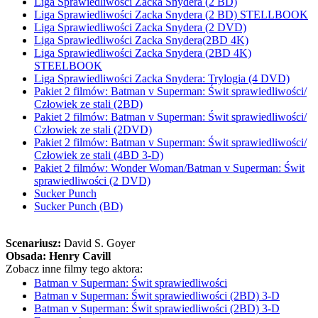
Liga Sprawiedliwości Zacka Snydera (2 BD)
Liga Sprawiedliwości Zacka Snydera (2 BD) STELLBOOK
Liga Sprawiedliwości Zacka Snydera (2 DVD)
Liga Sprawiedliwości Zacka Snydera(2BD 4K)
Liga Sprawiedliwości Zacka Snydera (2BD 4K)
STEELBOOK
Liga Sprawiedliwości Zacka Snydera: Trylogia (4 DVD)
Pakiet 2 filmów: Batman v Superman: Świt sprawiedliwości/
Człowiek ze stali (2BD)
Pakiet 2 filmów: Batman v Superman: Świt sprawiedliwości/
Człowiek ze stali (2DVD)
Pakiet 2 filmów: Batman v Superman: Świt sprawiedliwości/
Człowiek ze stali (4BD 3-D)
Pakiet 2 filmów: Wonder Woman/Batman v Superman: Świt
sprawiedliwości (2 DVD)
Sucker Punch
Sucker Punch (BD)
Scenariusz:
David S. Goyer
Obsada:
Henry Cavill
Zobacz inne filmy tego aktora:
Batman v Superman: Świt sprawiedliwości
Batman v Superman: Świt sprawiedliwości (2BD) 3-D
Batman v Superman: Świt sprawiedliwości (2BD) 3-D