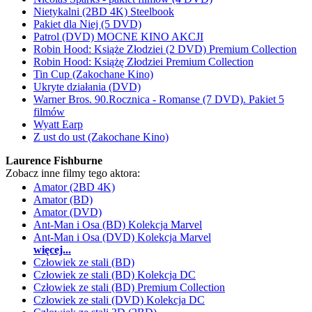
Nietykalni (2BD 4K) Steelbook
Pakiet dla Niej (5 DVD)
Patrol (DVD) MOCNE KINO AKCJI
Robin Hood: Książe Złodziei (2 DVD) Premium Collection
Robin Hood: Książę Złodziei Premium Collection
Tin Cup (Zakochane Kino)
Ukryte działania (DVD)
Warner Bros. 90.Rocznica - Romanse (7 DVD). Pakiet 5
filmów
Wyatt Earp
Z ust do ust (Zakochane Kino)
Laurence Fishburne
Zobacz inne filmy tego aktora:
Amator (2BD 4K)
Amator (BD)
Amator (DVD)
Ant-Man i Osa (BD) Kolekcja Marvel
Ant-Man i Osa (DVD) Kolekcja Marvel
więcej...
Człowiek ze stali (BD)
Człowiek ze stali (BD) Kolekcja DC
Człowiek ze stali (BD) Premium Collection
Człowiek ze stali (DVD) Kolekcja DC