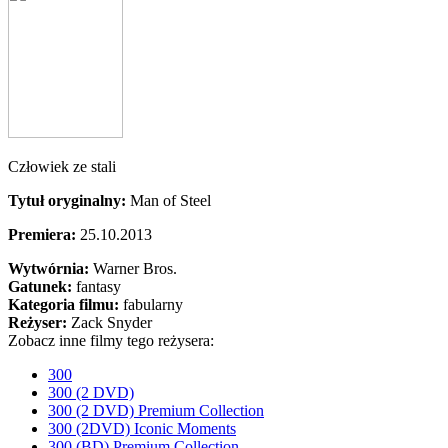
Człowiek ze stali
Tytuł oryginalny:
Man of Steel
Premiera:
25.10.2013
Wytwórnia:
Warner Bros.
Gatunek:
fantasy
Kategoria filmu:
fabularny
Reżyser:
Zack Snyder
Zobacz inne filmy tego reżysera:
300
300 (2 DVD)
300 (2 DVD) Premium Collection
300 (2DVD) Iconic Moments
300 (BD) Premium Collection