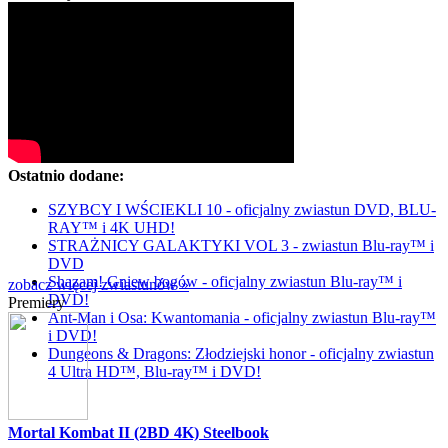
Ostatnio dodane:
SZYBCY I WŚCIEKLI 10 - oficjalny zwiastun DVD, BLU-
RAY™ i 4K UHD!
STRAŻNICY GALAKTYKI VOL 3 - zwiastun Blu-ray™ i
DVD
Shazam! Gniew bogów - oficjalny zwiastun Blu-ray™ i
zobacz więcej zwiastunów »
DVD!
Premiery
Ant-Man i Osa: Kwantomania - oficjalny zwiastun Blu-ray™
i DVD!
Dungeons & Dragons: Złodziejski honor - oficjalny zwiastun
4 Ultra HD™, Blu-ray™ i DVD!
Mortal Kombat II (2BD 4K) Steelbook