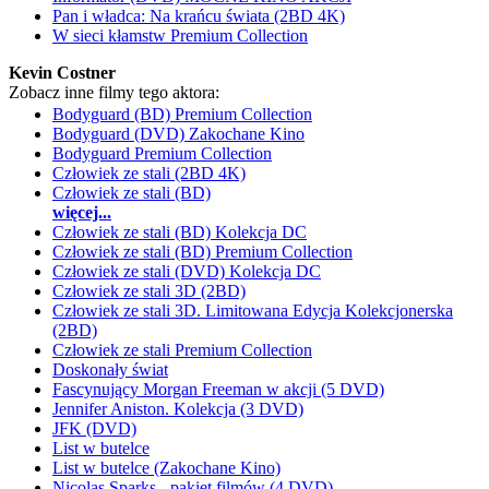
Pan i władca: Na krańcu świata (2BD 4K)
W sieci kłamstw Premium Collection
Kevin Costner
Zobacz inne filmy tego aktora:
Bodyguard (BD) Premium Collection
Bodyguard (DVD) Zakochane Kino
Bodyguard Premium Collection
Człowiek ze stali (2BD 4K)
Człowiek ze stali (BD)
więcej...
Człowiek ze stali (BD) Kolekcja DC
Człowiek ze stali (BD) Premium Collection
Człowiek ze stali (DVD) Kolekcja DC
Człowiek ze stali 3D (2BD)
Człowiek ze stali 3D. Limitowana Edycja Kolekcjonerska
(2BD)
Człowiek ze stali Premium Collection
Doskonały świat
Fascynujący Morgan Freeman w akcji (5 DVD)
Jennifer Aniston. Kolekcja (3 DVD)
JFK (DVD)
List w butelce
List w butelce (Zakochane Kino)
Nicolas Sparks - pakiet filmów (4 DVD)