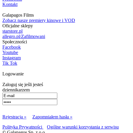
Kontakt
Galapagos Films
Zobacz nasze premiery kinowe i VOD
Oficjalne sklepy
starstore.pl
allegro.pl/Zafilmowani
Społeczności
Facebook
Youtube
Instagram
Tik Tok
Logowanie
Zaloguj się jeśli jesteś
dziennikarzem
Rejestracja »
Zapomniałem hasła »
Polityka Prywatności
Ogólne warunki korzystania z serwisu
© Galapagos Sp. z o.o.