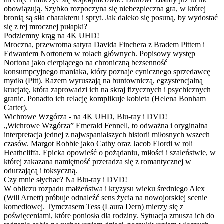
obowiązują. Szybko rozpoczyna się niebezpieczna gra, w której
bronią są siła charakteru i spryt. Jak daleko się posuną, by wydostać
się z tej mrocznej pułapki?
Podziemny krąg na 4K UHD!
Mroczna, przewrotna satyra Davida Finchera z Bradem Pittem i
Edwardem Nortonem w rolach głównych. Popisowy występ
Nortona jako cierpiącego na chroniczną bezsenność
konsumpcyjnego maniaka, który poznaje cynicznego sprzedawcę
mydła (Pitt). Razem wyruszają na buntowniczą, egzystencjalną
krucjatę, która zaprowadzi ich na skraj fizycznych i psychicznych
granic. Ponadto ich relację komplikuje kobieta (Helena Bonham
Carter).
Wichrowe Wzgórza - na 4K UHD, Blu-ray i DVD!
„Wichrowe Wzgórza” Emerald Fennell, to odważna i oryginalna
interpretacja jednej z najwspanialszych historii miłosnych wszech
czasów. Margot Robbie jako Cathy oraz Jacob Elordi w roli
Heathcliffa. Epicka opowieść o pożądaniu, miłości i szaleństwie, w
której zakazana namiętność przeradza się z romantycznej w
odurzającą i toksyczną.
Czy mnie słychac? Na Blu-ray i DVD!
W obliczu rozpadu małżeństwa i kryzysu wieku średniego Alex
(Will Arnett) próbuje odnaleźć sens życia na nowojorskiej scenie
komediowej. Tymczasem Tess (Laura Dern) mierzy się z
poświęceniami, które poniosła dla rodziny. Sytuacja zmusza ich do