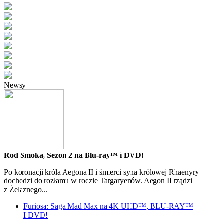
Newsy
Ród Smoka, Sezon 2 na Blu-ray™ i DVD!
Po koronacji króla Aegona II i śmierci syna królowej Rhaenyry
dochodzi do rozłamu w rodzie Targaryenów. Aegon II rządzi
z Żelaznego...
Furiosa: Saga Mad Max na 4K UHD™, BLU-RAY™
I DVD!