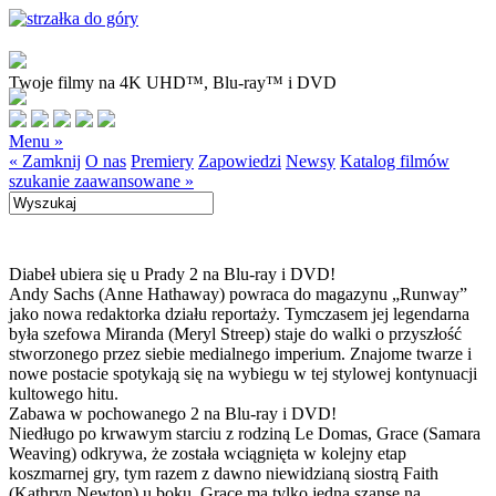
Twoje filmy na 4K UHD™, Blu-ray™ i DVD
Menu »
« Zamknij
O nas
Premiery
Zapowiedzi
Newsy
Katalog filmów
szukanie zaawansowane »
Diabeł ubiera się u Prady 2 na Blu-ray i DVD!
Andy Sachs (Anne Hathaway) powraca do magazynu „Runway”
jako nowa redaktorka działu reportaży. Tymczasem jej legendarna
była szefowa Miranda (Meryl Streep) staje do walki o przyszłość
stworzonego przez siebie medialnego imperium. Znajome twarze i
nowe postacie spotykają się na wybiegu w tej stylowej kontynuacji
kultowego hitu.
Zabawa w pochowanego 2 na Blu-ray i DVD!
Niedługo po krwawym starciu z rodziną Le Domas, Grace (Samara
Weaving) odkrywa, że została wciągnięta w kolejny etap
koszmarnej gry, tym razem z dawno niewidzianą siostrą Faith
(Kathryn Newton) u boku. Grace ma tylko jedną szansę na