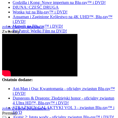
Godzilla i Kong: Nowe imperium na Blu-ray™ i DVD!
DIUNA: CZĘŚĆ DRUGA
Wonka już na Blu-ray™ i DVD!
Aquaman i Zaginione Królestwo na 4K UHD™, Blu-ray™
i DVD!
Marvels na Blu-ray™ i DVD!
zobacz więcej newsów »
Psi Patrol: Wielki Film na DVD!
Zwiastuny
Ostatnio dodane:
Ant-Man i Osa: Kwantomania - oficjalny zwiastun Blu-ray™
i DVD!
Dungeons & Dragons: Złodziejski honor - oficjalny zwiastun
4 Ultra HD™, Blu-ray™ i DVD!
STRAŻNICY GALAKTYKI VOL 3 - zwiastun Blu-ray™ i
zobacz więcej zwiastunów »
DVD
Premiery
Avatar 2: Istota wody - oficjalny zwiastun Blu-ray™ i DVD!