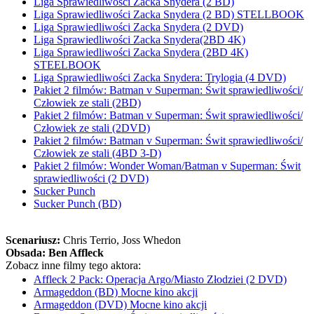
Liga Sprawiedliwości Zacka Snydera (2 BD)
Liga Sprawiedliwości Zacka Snydera (2 BD) STELLBOOK
Liga Sprawiedliwości Zacka Snydera (2 DVD)
Liga Sprawiedliwości Zacka Snydera(2BD 4K)
Liga Sprawiedliwości Zacka Snydera (2BD 4K)
STEELBOOK
Liga Sprawiedliwości Zacka Snydera: Trylogia (4 DVD)
Pakiet 2 filmów: Batman v Superman: Świt sprawiedliwości/
Człowiek ze stali (2BD)
Pakiet 2 filmów: Batman v Superman: Świt sprawiedliwości/
Człowiek ze stali (2DVD)
Pakiet 2 filmów: Batman v Superman: Świt sprawiedliwości/
Człowiek ze stali (4BD 3-D)
Pakiet 2 filmów: Wonder Woman/Batman v Superman: Świt
sprawiedliwości (2 DVD)
Sucker Punch
Sucker Punch (BD)
Scenariusz:
Chris Terrio
, Joss Whedon
Obsada:
Ben Affleck
Zobacz inne filmy tego aktora:
Affleck 2 Pack: Operacja Argo/Miasto Złodziei (2 DVD)
Armageddon (BD) Mocne kino akcji
Armageddon (DVD) Mocne kino akcji