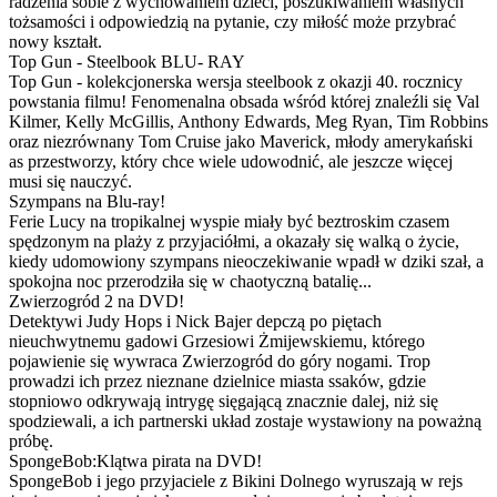
radzenia sobie z wychowaniem dzieci, poszukiwaniem własnych
tożsamości i odpowiedzią na pytanie, czy miłość może przybrać
nowy kształt.
Top Gun - Steelbook BLU- RAY
Top Gun - kolekcjonerska wersja steelbook z okazji 40. rocznicy
powstania filmu! Fenomenalna obsada wśród której znaleźli się Val
Kilmer, Kelly McGillis, Anthony Edwards, Meg Ryan, Tim Robbins
oraz niezrównany Tom Cruise jako Maverick, młody amerykański
as przestworzy, który chce wiele udowodnić, ale jeszcze więcej
musi się nauczyć.
Szympans na Blu-ray!
Ferie Lucy na tropikalnej wyspie miały być beztroskim czasem
spędzonym na plaży z przyjaciółmi, a okazały się walką o życie,
kiedy udomowiony szympans nieoczekiwanie wpadł w dziki szał, a
spokojna noc przerodziła się w chaotyczną batalię...
Zwierzogród 2 na DVD!
Detektywi Judy Hops i Nick Bajer depczą po piętach
nieuchwytnemu gadowi Grzesiowi Żmijewskiemu, którego
pojawienie się wywraca Zwierzogród do góry nogami. Trop
prowadzi ich przez nieznane dzielnice miasta ssaków, gdzie
stopniowo odkrywają intrygę sięgającą znacznie dalej, niż się
spodziewali, a ich partnerski układ zostaje wystawiony na poważną
próbę.
SpongeBob:Klątwa pirata na DVD!
SpongeBob i jego przyjaciele z Bikini Dolnego wyruszają w rejs