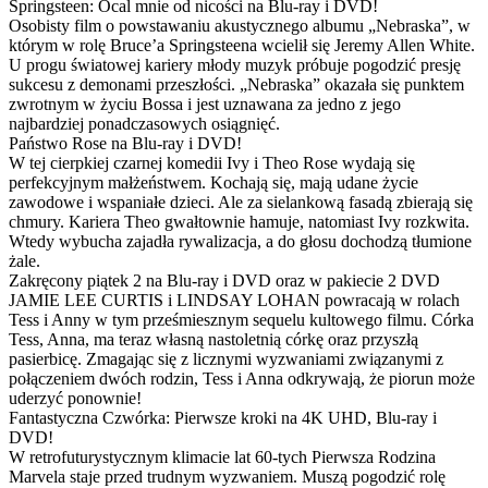
Springsteen: Ocal mnie od nicości na Blu-ray i DVD!
Osobisty film o powstawaniu akustycznego albumu „Nebraska”, w
którym w rolę Bruce’a Springsteena wcielił się Jeremy Allen White.
U progu światowej kariery młody muzyk próbuje pogodzić presję
sukcesu z demonami przeszłości. „Nebraska” okazała się punktem
zwrotnym w życiu Bossa i jest uznawana za jedno z jego
najbardziej ponadczasowych osiągnięć.
Państwo Rose na Blu-ray i DVD!
W tej cierpkiej czarnej komedii Ivy i Theo Rose wydają się
perfekcyjnym małżeństwem. Kochają się, mają udane życie
zawodowe i wspaniałe dzieci. Ale za sielankową fasadą zbierają się
chmury. Kariera Theo gwałtownie hamuje, natomiast Ivy rozkwita.
Wtedy wybucha zajadła rywalizacja, a do głosu dochodzą tłumione
żale.
Zakręcony piątek 2 na Blu-ray i DVD oraz w pakiecie 2 DVD
JAMIE LEE CURTIS i LINDSAY LOHAN powracają w rolach
Tess i Anny w tym prześmiesznym sequelu kultowego filmu. Córka
Tess, Anna, ma teraz własną nastoletnią córkę oraz przyszłą
pasierbicę. Zmagając się z licznymi wyzwaniami związanymi z
połączeniem dwóch rodzin, Tess i Anna odkrywają, że piorun może
uderzyć ponownie!
Fantastyczna Czwórka: Pierwsze kroki na 4K UHD, Blu-ray i
DVD!
W retrofuturystycznym klimacie lat 60-tych Pierwsza Rodzina
Marvela staje przed trudnym wyzwaniem. Muszą pogodzić rolę