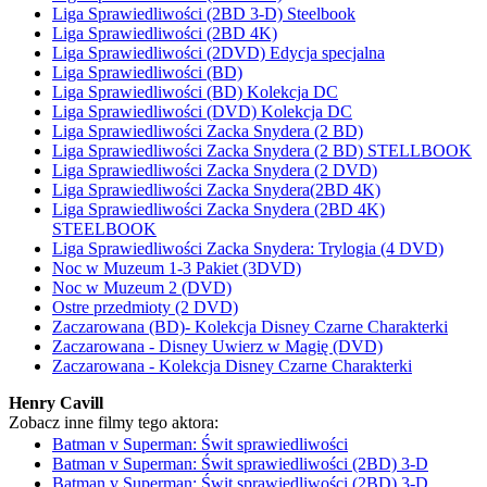
Liga Sprawiedliwości (2BD 3-D) Steelbook
Liga Sprawiedliwości (2BD 4K)
Liga Sprawiedliwości (2DVD) Edycja specjalna
Liga Sprawiedliwości (BD)
Liga Sprawiedliwości (BD) Kolekcja DC
Liga Sprawiedliwości (DVD) Kolekcja DC
Liga Sprawiedliwości Zacka Snydera (2 BD)
Liga Sprawiedliwości Zacka Snydera (2 BD) STELLBOOK
Liga Sprawiedliwości Zacka Snydera (2 DVD)
Liga Sprawiedliwości Zacka Snydera(2BD 4K)
Liga Sprawiedliwości Zacka Snydera (2BD 4K)
STEELBOOK
Liga Sprawiedliwości Zacka Snydera: Trylogia (4 DVD)
Noc w Muzeum 1-3 Pakiet (3DVD)
Noc w Muzeum 2 (DVD)
Ostre przedmioty (2 DVD)
Zaczarowana (BD)- Kolekcja Disney Czarne Charakterki
Zaczarowana - Disney Uwierz w Magię (DVD)
Zaczarowana - Kolekcja Disney Czarne Charakterki
Henry Cavill
Zobacz inne filmy tego aktora:
Batman v Superman: Świt sprawiedliwości
Batman v Superman: Świt sprawiedliwości (2BD) 3-D
Batman v Superman: Świt sprawiedliwości (2BD) 3-D