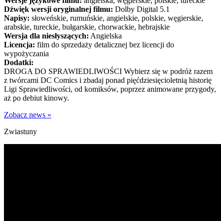
Wersje językowe filmu:
angielska, węgierskie, polskie, tureckie
Dźwięk wersji oryginalnej filmu:
Dolby Digital 5.1
Napisy:
słoweńskie, rumuńskie, angielskie, polskie, węgierskie,
arabskie, tureckie, bułgarskie, chorwackie, hebrajskie
Wersja dla niesłyszących:
Angielska
Licencja:
film do sprzedaży detalicznej bez licencji do
wypożyczania
Dodatki:
DROGA DO SPRAWIEDLIWOŚCI Wybierz się w podróż razem
z twórcami DC Comics i zbadaj ponad pięćdziesięcioletnią historię
Ligi Sprawiedliwości, od komiksów, poprzez animowane przygody,
aż po debiut kinowy.
Zobacz news »
Zwiastuny