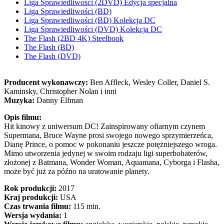
Liga Sprawiedliwości (2DVD) Edycja specjalna
Liga Sprawiedliwości (BD)
Liga Sprawiedliwości (BD) Kolekcja DC
Liga Sprawiedliwości (DVD) Kolekcja DC
The Flash (2BD 4K) Steelbook
The Flash (BD)
The Flash (DVD)
Producent wykonawczy:
Ben Affleck, Wesley Coller, Daniel S.
Kaminsky, Christopher Nolan i inni
Muzyka:
Danny Elfman
Opis filmu:
Hit kinowy z uniwersum DC! Zainspirowany ofiarnym czynem
Supermana, Bruce Wayne prosi swojego nowego sprzymierzeńca,
Dianę Prince, o pomoc w pokonaniu jeszcze potężniejszego wroga.
Mimo utworzenia jedynej w swoim rodzaju ligi superbohaterów,
złożonej z Batmana, Wonder Woman, Aquamana, Cyborga i Flasha,
może być już za późno na uratowanie planety.
Rok produkcji:
2017
Kraj produkcji:
USA
Czas trwania filmu:
115 min.
Wersja wydania:
1