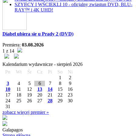
SZYBCY I WŚCIEKLI 10 - oficjalny zwiastun DVD, BLU-
RAY™ i 4K UHD!
Diabeł ubiera się u Prady 2 (DVD)
Premiera:
03.08.2026
1 z 14
Kalendarium wydawnicze -
sierpień
2026
Pn
Wt
Śr
Cz
Pi
So
Ni
1
2
3
4
5
6
7
8
9
10
11
12
13
14
15
16
17
18
19
20
21
22
23
24
25
26
27
28
29
30
31
zobacz więcej premier »
Galapagos
Strona główna