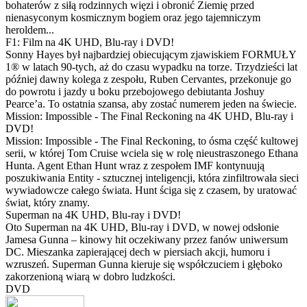
bohaterów z siłą rodzinnych więzi i obronić Ziemię przed
nienasyconym kosmicznym bogiem oraz jego tajemniczym
heroldem...
F1: Film na 4K UHD, Blu-ray i DVD!
Sonny Hayes był najbardziej obiecującym zjawiskiem FORMUŁY
1® w latach 90-tych, aż do czasu wypadku na torze. Trzydzieści lat
później dawny kolega z zespołu, Ruben Cervantes, przekonuje go
do powrotu i jazdy u boku przebojowego debiutanta Joshuy
Pearce’a. To ostatnia szansa, aby zostać numerem jeden na świecie.
Mission: Impossible - The Final Reckoning na 4K UHD, Blu-ray i
DVD!
Mission: Impossible - The Final Reckoning, to ósma część kultowej
serii, w której Tom Cruise wciela się w rolę nieustraszonego Ethana
Hunta. Agent Ethan Hunt wraz z zespołem IMF kontynuują
poszukiwania Entity - sztucznej inteligencji, która zinfiltrowała sieci
wywiadowcze całego świata. Hunt ściga się z czasem, by uratować
świat, który znamy.
Superman na 4K UHD, Blu-ray i DVD!
Oto Superman na 4K UHD, Blu-ray i DVD, w nowej odsłonie
Jamesa Gunna – kinowy hit oczekiwany przez fanów uniwersum
DC. Mieszanka zapierającej dech w piersiach akcji, humoru i
wzruszeń. Superman Gunna kieruje się współczuciem i głęboko
zakorzenioną wiarą w dobro ludzkości.
DVD