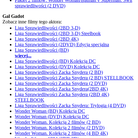
Pakiet 2 filmów: Wonder Woman/Batman v Superman: Świt
sprawiedliwości (2 DVD)
Gal Gadot
Zobacz inne filmy tego aktora:
Liga Sprawiedliwości (2BD 3-D)
Liga Sprawiedliwości (2BD 3-D) Steelbook
Liga Sprawiedliwości (2BD 4K)
Liga Sprawiedliwości (2DVD) Edycja specjalna
Liga Sprawiedliwości (BD)
więcej...
Liga Sprawiedliwości (BD) Kolekcja DC
Liga Sprawiedliwości (DVD) Kolekcja DC
Liga Sprawiedliwości Zacka Snydera (2 BD)
Liga Sprawiedliwości Zacka Snydera (2 BD) STELLBOOK
Liga Sprawiedliwości Zacka Snydera (2 DVD)
Liga Sprawiedliwości Zacka Snydera(2BD 4K)
Liga Sprawiedliwości Zacka Snydera (2BD 4K)
STEELBOOK
Liga Sprawiedliwości Zacka Snydera: Trylogia (4 DVD)
Wonder Woman (BD) Kolekcja DC
Wonder Woman (DVD) Kolekcja DC
Wonder Woman. Kolekcja 2 filmów (2 BD)
Wonder Woman. Kolekcja 2 filmów (2 DVD)
Wonder Woman. Kolekcja 2 filmów (4 BD 4K)