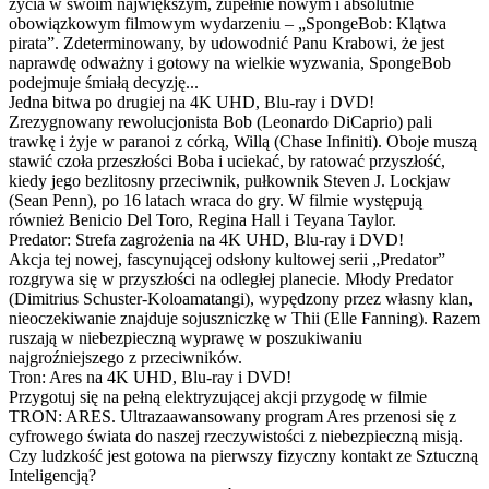
życia w swoim największym, zupełnie nowym i absolutnie
obowiązkowym filmowym wydarzeniu – „SpongeBob: Klątwa
pirata”. Zdeterminowany, by udowodnić Panu Krabowi, że jest
naprawdę odważny i gotowy na wielkie wyzwania, SpongeBob
podejmuje śmiałą decyzję...
Jedna bitwa po drugiej na 4K UHD, Blu-ray i DVD!
Zrezygnowany rewolucjonista Bob (Leonardo DiCaprio) pali
trawkę i żyje w paranoi z córką, Willą (Chase Infiniti). Oboje muszą
stawić czoła przeszłości Boba i uciekać, by ratować przyszłość,
kiedy jego bezlitosny przeciwnik, pułkownik Steven J. Lockjaw
(Sean Penn), po 16 latach wraca do gry. W filmie występują
również Benicio Del Toro, Regina Hall i Teyana Taylor.
Predator: Strefa zagrożenia na 4K UHD, Blu-ray i DVD!
Akcja tej nowej, fascynującej odsłony kultowej serii „Predator”
rozgrywa się w przyszłości na odległej planecie. Młody Predator
(Dimitrius Schuster-Koloamatangi), wypędzony przez własny klan,
nieoczekiwanie znajduje sojuszniczkę w Thii (Elle Fanning). Razem
ruszają w niebezpieczną wyprawę w poszukiwaniu
najgroźniejszego z przeciwników.
Tron: Ares na 4K UHD, Blu-ray i DVD!
Przygotuj się na pełną elektryzującej akcji przygodę w filmie
TRON: ARES. Ultrazaawansowany program Ares przenosi się z
cyfrowego świata do naszej rzeczywistości z niebezpieczną misją.
Czy ludzkość jest gotowa na pierwszy fizyczny kontakt ze Sztuczną
Inteligencją?