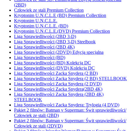
(2BD)
Człowiek ze stali Premium Collection
Kryptonim U.N.C.L.E (BD) Premium Collectiion
Kryptonim U.N.C.L.E.
Kryptonim U.N.C.L.E. (BD)
Kryptonim U.N.C.L.E.(DVD) Premium Collectiion
Liga Sprawiedliwości (2BD 3-D)
Liga Sprawiedliwości (2BD 3-D) Steelbook
Liga Sprawiedliwości (2BD 4K)
Liga Sprawiedliwości (2DVD) Edycja specjalna
Liga Sprawiedliwości (BD)
Liga Sprawiedliwości (BD) Kolekcja DC
Liga Sprawiedliwości (DVD) Kolekcja DC
Liga Sprawiedliwości Zacka Snydera (2 BD)
Liga Sprawiedliwości Zacka Snydera (2 BD) STELLBOOK
Liga Sprawiedliwości Zacka Snydera (2 DVD)
Liga Sprawiedliwości Zacka Snydera(2BD 4K)
Liga Sprawiedliwości Zacka Snydera (2BD 4K)
STEELBOOK
Liga Sprawiedliwości Zacka Snydera: Trylogia (4 DVD)
Pakiet 2 filmów: Batman v Superman: Świt sprawiedliwości/
Człowiek ze stali (2BD)
Pakiet 2 filmów: Batman v Superman: Świt sprawiedliwości/
Człowiek ze stali (2DVD)