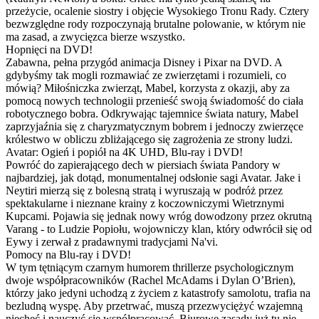
przeżycie, ocalenie siostry i objęcie Wysokiego Tronu Rady. Cztery
bezwzględne rody rozpoczynają brutalne polowanie, w którym nie
ma zasad, a zwycięzca bierze wszystko.
Hopnięci na DVD!
Zabawna, pełna przygód animacja Disney i Pixar na DVD. A
gdybyśmy tak mogli rozmawiać ze zwierzętami i rozumieli, co
mówią? Miłośniczka zwierząt, Mabel, korzysta z okazji, aby za
pomocą nowych technologii przenieść swoją świadomość do ciała
robotycznego bobra. Odkrywając tajemnice świata natury, Mabel
zaprzyjaźnia się z charyzmatycznym bobrem i jednoczy zwierzęce
królestwo w obliczu zbliżającego się zagrożenia ze strony ludzi.
Avatar: Ogień i popiół na 4K UHD, Blu-ray i DVD!
Powróć do zapierającego dech w piersiach świata Pandory w
najbardziej, jak dotąd, monumentalnej odsłonie sagi Avatar. Jake i
Neytiri mierzą się z bolesną stratą i wyruszają w podróż przez
spektakularne i nieznane krainy z koczowniczymi Wietrznymi
Kupcami. Pojawia się jednak nowy wróg dowodzony przez okrutną
Varang - to Ludzie Popiołu, wojowniczy klan, który odwrócił się od
Eywy i zerwał z pradawnymi tradycjami Na'vi.
Pomocy na Blu-ray i DVD!
W tym tętniącym czarnym humorem thrillerze psychologicznym
dwoje współpracowników (Rachel McAdams i Dylan O’Brien),
którzy jako jedyni uchodzą z życiem z katastrofy samolotu, trafia na
bezludną wyspę. Aby przetrwać, muszą przezwyciężyć wzajemną
niechęć i nauczyć się współpracować. Biurowe zasady już tu nie