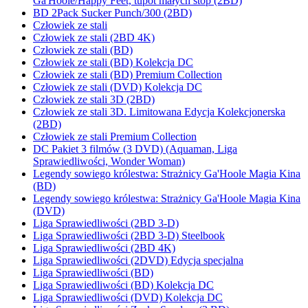
Ga'Hoole/Happy Feet, tupot małych stóp (2BD)
BD 2Pack Sucker Punch/300 (2BD)
Człowiek ze stali
Człowiek ze stali (2BD 4K)
Człowiek ze stali (BD)
Człowiek ze stali (BD) Kolekcja DC
Człowiek ze stali (BD) Premium Collection
Człowiek ze stali (DVD) Kolekcja DC
Człowiek ze stali 3D (2BD)
Człowiek ze stali 3D. Limitowana Edycja Kolekcjonerska
(2BD)
Człowiek ze stali Premium Collection
DC Pakiet 3 filmów (3 DVD) (Aquaman, Liga
Sprawiedliwości, Wonder Woman)
Legendy sowiego królestwa: Strażnicy Ga'Hoole Magia Kina
(BD)
Legendy sowiego królestwa: Strażnicy Ga'Hoole Magia Kina
(DVD)
Liga Sprawiedliwości (2BD 3-D)
Liga Sprawiedliwości (2BD 3-D) Steelbook
Liga Sprawiedliwości (2BD 4K)
Liga Sprawiedliwości (2DVD) Edycja specjalna
Liga Sprawiedliwości (BD)
Liga Sprawiedliwości (BD) Kolekcja DC
Liga Sprawiedliwości (DVD) Kolekcja DC