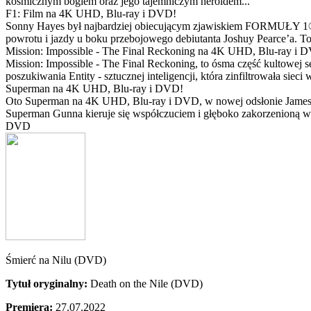
kosmicznym bogiem oraz jego tajemniczym heroldem...
F1: Film na 4K UHD, Blu-ray i DVD!
Sonny Hayes był najbardziej obiecującym zjawiskiem FORMUŁY 1® w 
powrotu i jazdy u boku przebojowego debiutanta Joshuy Pearce’a. To 
Mission: Impossible - The Final Reckoning na 4K UHD, Blu-ray i 
Mission: Impossible - The Final Reckoning, to ósma część kultowej 
poszukiwania Entity - sztucznej inteligencji, która zinfiltrowała sie
Superman na 4K UHD, Blu-ray i DVD!
Oto Superman na 4K UHD, Blu-ray i DVD, w nowej odsłonie Jamesa 
Superman Gunna kieruje się współczuciem i głęboko zakorzenioną wi
DVD
Śmierć na Nilu (DVD)
Tytuł oryginalny:
Death on the Nile (DVD)
Premiera:
27.07.2022