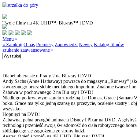
Twoje filmy na 4K UHD™, Blu-ray™ i DVD
Menu »
« Zamknij
O nas
Premiery
Zapowiedzi
Newsy
Katalog filmów
szukanie zaawansowane »
Diabeł ubiera się u Prady 2 na Blu-ray i DVD!
Andy Sachs (Anne Hathaway) powraca do magazynu „Runway” jako now
stworzonego przez siebie medialnego imperium. Znajome twarze i now
Zabawa w pochowanego 2 na Blu-ray i DVD!
Niedługo po krwawym starciu z rodziną Le Domas, Grace (Samara Wea
boku. Grace ma tylko jedną szansę na przeżycie, ocalenie siostry i
wszystko.
Hopnięci na DVD!
Zabawna, pełna przygód animacja Disney i Pixar na DVD. A gdybyśmy
technologii przenieść swoją świadomość do ciała robotycznego bobra
zbliżającego się zagrożenia ze strony ludzi.
Avatar: Ogień i popiół na 4K UHD, Blu-ray i DVD!