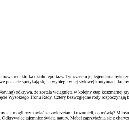
a redaktorka działu reportaży. Tymczasem jej legendarna była szefo
e postacie spotykają się na wybiegu w tej stylowej kontynuacji kulto
ving) odkrywa, że została wciągnięta w kolejny etap koszmarnej gry
 objęcie Wysokiego Tronu Rady. Cztery bezwzględne rody rozpoczynają 
 tak mogli rozmawiać ze zwierzętami i rozumieli, co mówią? Miłośni
. Odkrywając tajemnice świata natury, Mabel zaprzyjaźnia się z char