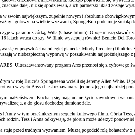
 znacznie dalej, niż się spodziewali, a ich partnerski układ zostaje w
życia w swoim największym, zupełnie nowym i absolutnie obowiązkowy
ażny i gotowy na wielkie wyzwania, SpongeBob podejmuje śmiałą dec
yje w paranoi z córką, Willą (Chase Infiniti). Oboje muszą stawić czoł
16 latach wraca do gry. W filmie występują również Benicio Del Toro,
grywa się w przyszłości na odległej planecie. Młody Predator (Dimitri
 ruszają w niebezpieczną wyprawę w poszukiwaniu najgroźniejszego z
: ARES. Ultrazaawansowany program Ares przenosi się z cyfrowego świ
rym w rolę Bruce’a Springsteena wcielił się Jeremy Allen White. U p
rotnym w życiu Bossa i jest uznawana za jedno z jego najbardziej po
jnym małżeństwem. Kochają się, mają udane życie zawodowe i wspaniałe
ywalizacja, a do głosu dochodzą tłumione żale.
 w tym prześmiesznym sequelu kultowego filmu. Córka Tess, Anna, 
h rodzin, Tess i Anna odkrywają, że piorun może uderzyć ponownie!
la staje przed trudnym wyzwaniem. Muszą pogodzić rolę bohaterów z s