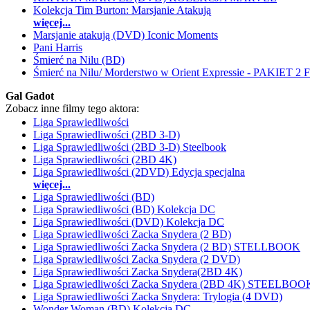
Kolekcja Tim Burton: Marsjanie Atakują
więcej...
Marsjanie atakują (DVD) Iconic Moments
Pani Harris
Śmierć na Nilu (BD)
Śmierć na Nilu/ Morderstwo w Orient Expressie - PAKIET
Gal Gadot
Zobacz inne filmy tego aktora:
Liga Sprawiedliwości
Liga Sprawiedliwości (2BD 3-D)
Liga Sprawiedliwości (2BD 3-D) Steelbook
Liga Sprawiedliwości (2BD 4K)
Liga Sprawiedliwości (2DVD) Edycja specjalna
więcej...
Liga Sprawiedliwości (BD)
Liga Sprawiedliwości (BD) Kolekcja DC
Liga Sprawiedliwości (DVD) Kolekcja DC
Liga Sprawiedliwości Zacka Snydera (2 BD)
Liga Sprawiedliwości Zacka Snydera (2 BD) STELLBOOK
Liga Sprawiedliwości Zacka Snydera (2 DVD)
Liga Sprawiedliwości Zacka Snydera(2BD 4K)
Liga Sprawiedliwości Zacka Snydera (2BD 4K) STEELBOO
Liga Sprawiedliwości Zacka Snydera: Trylogia (4 DVD)
Wonder Woman (BD) Kolekcja DC