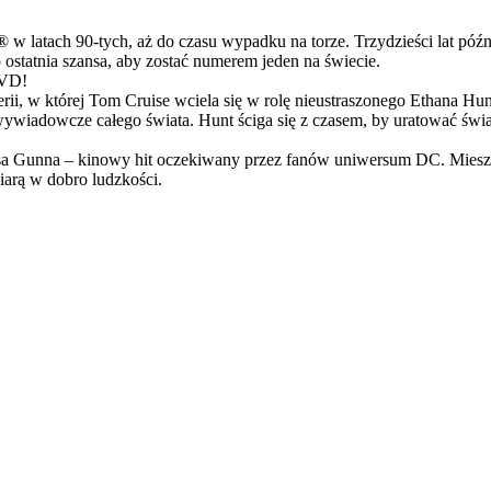
latach 90-tych, aż do czasu wypadku na torze. Trzydzieści lat późn
ostatnia szansa, aby zostać numerem jeden na świecie.
DVD!
serii, w której Tom Cruise wciela się w rolę nieustraszonego Ethana 
ci wywiadowcze całego świata. Hunt ściga się z czasem, by uratować świ
Gunna – kinowy hit oczekiwany przez fanów uniwersum DC. Mieszanka
arą w dobro ludzkości.