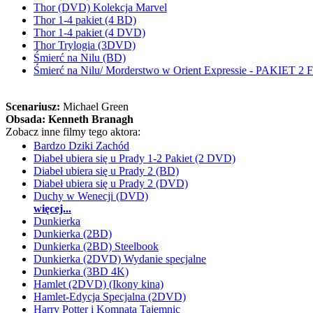
Thor (DVD) Kolekcja Marvel
Thor 1-4 pakiet (4 BD)
Thor 1-4 pakiet (4 DVD)
Thor Trylogia (3DVD)
Śmierć na Nilu (BD)
Śmierć na Nilu/ Morderstwo w Orient Expressie - PAKIET
Scenariusz:
Michael Green
Obsada:
Kenneth Branagh
Zobacz inne filmy tego aktora:
Bardzo Dziki Zachód
Diabeł ubiera się u Prady 1-2 Pakiet (2 DVD)
Diabeł ubiera się u Prady 2 (BD)
Diabeł ubiera się u Prady 2 (DVD)
Duchy w Wenecji (DVD)
więcej...
Dunkierka
Dunkierka (2BD)
Dunkierka (2BD) Steelbook
Dunkierka (2DVD) Wydanie specjalne
Dunkierka (3BD 4K)
Hamlet (2DVD) (Ikony kina)
Hamlet-Edycja Specjalna (2DVD)
Harry Potter i Komnata Tajemnic