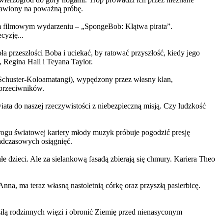
ystawiony na poważną próbę.
m filmowym wydarzeniu – „SpongeBob: Klątwa pirata”.
yzję...
a przeszłości Boba i uciekać, by ratować przyszłość, kiedy jego
 Regina Hall i Teyana Taylor.
us Schuster-Koloamatangi), wypędzony przez własny klan,
 przeciwników.
ata do naszej rzeczywistości z niebezpieczną misją. Czy ludzkość
rogu światowej kariery młody muzyk próbuje pogodzić presję
nadczasowych osiągnięć.
 dzieci. Ale za sielankową fasadą zbierają się chmury. Kariera Theo
ma teraz własną nastoletnią córkę oraz przyszłą pasierbicę.
iłą rodzinnych więzi i obronić Ziemię przed nienasyconym