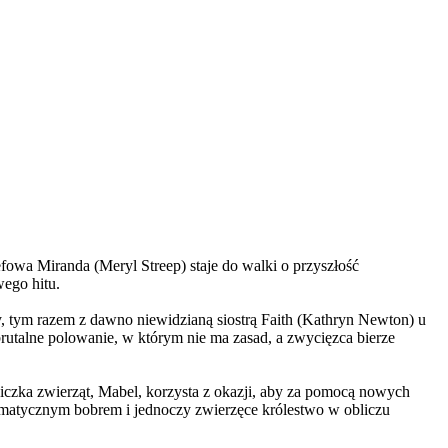
wa Miranda (Meryl Streep) staje do walki o przyszłość
wego hitu.
, tym razem z dawno niewidzianą siostrą Faith (Kathryn Newton) u
brutalne polowanie, w którym nie ma zasad, a zwycięzca bierze
czka zwierząt, Mabel, korzysta z okazji, aby za pomocą nowych
yzmatycznym bobrem i jednoczy zwierzęce królestwo w obliczu