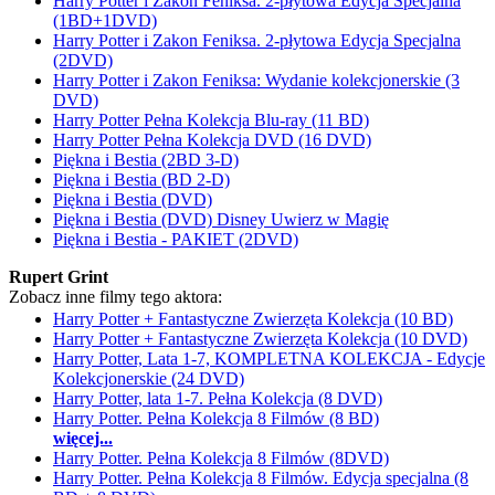
Harry Potter i Zakon Feniksa. 2-płytowa Edycja Specjalna
(1BD+1DVD)
Harry Potter i Zakon Feniksa. 2-płytowa Edycja Specjalna
(2DVD)
Harry Potter i Zakon Feniksa: Wydanie kolekcjonerskie (3
DVD)
Harry Potter Pełna Kolekcja Blu-ray (11 BD)
Harry Potter Pełna Kolekcja DVD (16 DVD)
Piękna i Bestia (2BD 3-D)
Piękna i Bestia (BD 2-D)
Piękna i Bestia (DVD)
Piękna i Bestia (DVD) Disney Uwierz w Magię
Piękna i Bestia - PAKIET (2DVD)
Rupert Grint
Zobacz inne filmy tego aktora:
Harry Potter + Fantastyczne Zwierzęta Kolekcja (10 BD)
Harry Potter + Fantastyczne Zwierzęta Kolekcja (10 DVD)
Harry Potter, Lata 1-7, KOMPLETNA KOLEKCJA - Edycje
Kolekcjonerskie (24 DVD)
Harry Potter, lata 1-7. Pełna Kolekcja (8 DVD)
Harry Potter. Pełna Kolekcja 8 Filmów (8 BD)
więcej...
Harry Potter. Pełna Kolekcja 8 Filmów (8DVD)
Harry Potter. Pełna Kolekcja 8 Filmów. Edycja specjalna (8