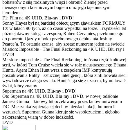
bohaterów z siłą rodzinnych więzi i obronić Ziemię przed
nienasyconym kosmicznym bogiem oraz jego tajemniczym
heroldem...
F1: Film na 4K UHD, Blu-ray i DVD!
Sonny Hayes był najbardziej obiecującym zjawiskiem FORMUŁY
1® w latach 90-tych, aż do czasu wypadku na torze. Trzydzieści lat
później dawny kolega z zespołu, Ruben Cervantes, przekonuje go
do powrotu i jazdy u boku przebojowego debiutanta Joshuy
Pearce’a. To ostatnia szansa, aby zostać numerem jeden na świecie.
Mission: Impossible - The Final Reckoning na 4K UHD, Blu-ray i
DVD!
Mission: Impossible - The Final Reckoning, to ósma część kultowej
serii, w której Tom Cruise wciela się w rolę nieustraszonego Ethana
Hunta. Agent Ethan Hunt wraz z zespołem IMF kontynuują
poszukiwania Entity - sztucznej inteligencji, która zinfiltrowała sieci
wywiadowcze całego świata. Hunt ściga się z czasem, by uratować
świat, który znamy.
Superman na 4K UHD, Blu-ray i DVD!
Oto Superman na 4K UHD, Blu-ray i DVD, w nowej odsłonie
Jamesa Gunna – kinowy hit oczekiwany przez fanów uniwersum
DC. Mieszanka zapierającej dech w piersiach akcji, humoru i
wzruszeń. Superman Gunna kieruje się współczuciem i głęboko
zakorzenioną wiarą w dobro ludzkości.
DVD