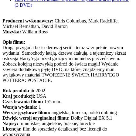
(3 DVD)
Producent wykonawczy:
Chris Columbus, Mark Radcliffe,
Michael Bernathan, David Barron
Muzyka:
William Ross
Opis filmu:
Druga przygoda bestsellerowej serii – teraz w zupełnie nowym
wydaniu! Samochody latają, drzewa atakują, a tajemniczy skrzat
ostrzega Harry’ego przed grożącym mu niebezpieczeństwem.
Zobacz kolejną niezwykłą podróż do świata magii! Wydanie
zawiera dodatkową płytę DVD, na której znajdziemy m.in.
wyjątkowy materiał TWORZENIE ŚWIATA HARRY'EGO
POTTERA: POSTACIE.
Rok produkcji:
2002
Kraj produkcji:
USA
Czas trwania filmu:
155 min.
Wersja wydania:
1
Wersje językowe filmu:
angielska, turecka, polski dubbing
Dźwięk wersji oryginalnej filmu:
Dolby Digital EX 5.1
Napisy:
rumuńskie, angielskie, polskie, tureckie
Licencja:
film do sprzedaży detalicznej bez licencji do
wypożyczania