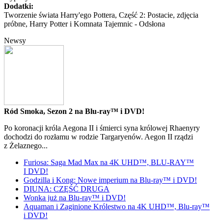
Dodatki:
Tworzenie świata Harry'ego Pottera, Część 2: Postacie, zdjęcia
próbne, Harry Potter i Komnata Tajemnic - Odsłona
Newsy
Ród Smoka, Sezon 2 na Blu-ray™ i DVD!
Po koronacji króla Aegona II i śmierci syna królowej Rhaenyry
dochodzi do rozłamu w rodzie Targaryenów. Aegon II rządzi
z Żelaznego...
Furiosa: Saga Mad Max na 4K UHD™, BLU-RAY™
I DVD!
Godzilla i Kong: Nowe imperium na Blu-ray™ i DVD!
DIUNA: CZĘŚĆ DRUGA
Wonka już na Blu-ray™ i DVD!
Aquaman i Zaginione Królestwo na 4K UHD™, Blu-ray™
i DVD!