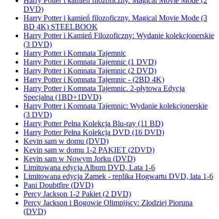
Harry Potter i kamień filozoficzny. Magical Movie Mode (2
DVD)
Harry Potter i kamień filozoficzny. Magical Movie Mode (3
BD 4K) STEELBOOK
Harry Potter i Kamień Filozoficzny: Wydanie kolekcjonerskie
(3 DVD)
Harry Potter i Komnata Tajemnic
Harry Potter i Komnata Tajemnic (1 DVD)
Harry Potter i Komnata Tajemnic (2 DVD)
Harry Potter i Komnata Tajemnic - (2BD 4K)
Harry Potter i Komnata Tajemnic. 2-płytowa Edycja
Specjalna (1BD+1DVD)
Harry Potter i Komnata Tajemnic: Wydanie kolekcjonerskie
(3 DVD)
Harry Potter Pełna Kolekcja Blu-ray (11 BD)
Harry Potter Pełna Kolekcja DVD (16 DVD)
Kevin sam w domu (DVD)
Kevin sam w domu 1-2 PAKIET (2DVD)
Kevin sam w Nowym Jorku (DVD)
Limitowana edycja Album DVD, Lata 1-6
Limitowana edycja Zamek - replika Hogwartu DVD, lata 1-6
Pani Doubtfire (DVD)
Percy Jackson 1-2 Pakiet (2 DVD)
Percy Jackson i Bogowie Olimpijscy: Złodziej Pioruna
(DVD)