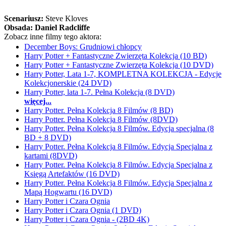
Scenariusz:
Steve Kloves
Obsada:
Daniel Radcliffe
Zobacz inne filmy tego aktora:
December Boys: Grudniowi chłopcy
Harry Potter + Fantastyczne Zwierzęta Kolekcja (10 BD)
Harry Potter + Fantastyczne Zwierzęta Kolekcja (10 DVD)
Harry Potter, Lata 1-7, KOMPLETNA KOLEKCJA - Edycje
Kolekcjonerskie (24 DVD)
Harry Potter, lata 1-7. Pełna Kolekcja (8 DVD)
więcej...
Harry Potter. Pełna Kolekcja 8 Filmów (8 BD)
Harry Potter. Pełna Kolekcja 8 Filmów (8DVD)
Harry Potter. Pełna Kolekcja 8 Filmów. Edycja specjalna (8
BD + 8 DVD)
Harry Potter. Pełna Kolekcja 8 Filmów. Edycja Specjalna z
kartami (8DVD)
Harry Potter. Pełna Kolekcja 8 Filmów. Edycja Specjalna z
Księgą Artefaktów (16 DVD)
Harry Potter. Pełna Kolekcja 8 Filmów. Edycja Specjalna z
Mapą Hogwartu (16 DVD)
Harry Potter i Czara Ognia
Harry Potter i Czara Ognia (1 DVD)
Harry Potter i Czara Ognia - (2BD 4K)