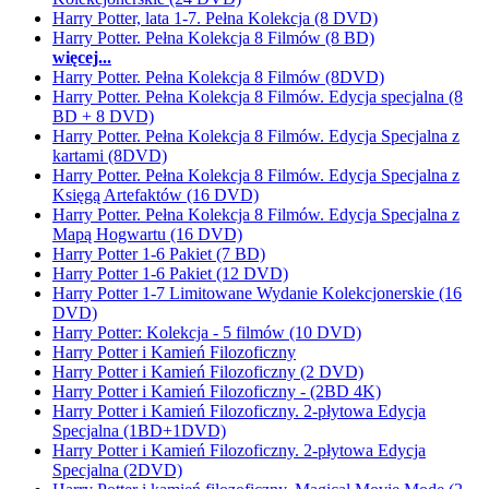
Harry Potter, lata 1-7. Pełna Kolekcja (8 DVD)
Harry Potter. Pełna Kolekcja 8 Filmów (8 BD)
więcej...
Harry Potter. Pełna Kolekcja 8 Filmów (8DVD)
Harry Potter. Pełna Kolekcja 8 Filmów. Edycja specjalna (8
BD + 8 DVD)
Harry Potter. Pełna Kolekcja 8 Filmów. Edycja Specjalna z
kartami (8DVD)
Harry Potter. Pełna Kolekcja 8 Filmów. Edycja Specjalna z
Księgą Artefaktów (16 DVD)
Harry Potter. Pełna Kolekcja 8 Filmów. Edycja Specjalna z
Mapą Hogwartu (16 DVD)
Harry Potter 1-6 Pakiet (7 BD)
Harry Potter 1-6 Pakiet (12 DVD)
Harry Potter 1-7 Limitowane Wydanie Kolekcjonerskie (16
DVD)
Harry Potter: Kolekcja - 5 filmów (10 DVD)
Harry Potter i Kamień Filozoficzny
Harry Potter i Kamień Filozoficzny (2 DVD)
Harry Potter i Kamień Filozoficzny - (2BD 4K)
Harry Potter i Kamień Filozoficzny. 2-płytowa Edycja
Specjalna (1BD+1DVD)
Harry Potter i Kamień Filozoficzny. 2-płytowa Edycja
Specjalna (2DVD)