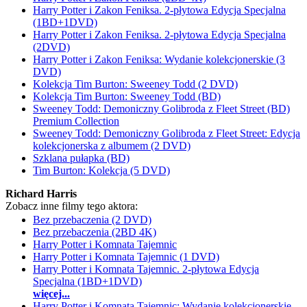
Harry Potter i Zakon Feniksa. 2-płytowa Edycja Specjalna
(1BD+1DVD)
Harry Potter i Zakon Feniksa. 2-płytowa Edycja Specjalna
(2DVD)
Harry Potter i Zakon Feniksa: Wydanie kolekcjonerskie (3
DVD)
Kolekcja Tim Burton: Sweeney Todd (2 DVD)
Kolekcja Tim Burton: Sweeney Todd (BD)
Sweeney Todd: Demoniczny Golibroda z Fleet Street (BD)
Premium Collection
Sweeney Todd: Demoniczny Golibroda z Fleet Street: Edycja
kolekcjonerska z albumem (2 DVD)
Szklana pułapka (BD)
Tim Burton: Kolekcja (5 DVD)
Richard Harris
Zobacz inne filmy tego aktora:
Bez przebaczenia (2 DVD)
Bez przebaczenia (2BD 4K)
Harry Potter i Komnata Tajemnic
Harry Potter i Komnata Tajemnic (1 DVD)
Harry Potter i Komnata Tajemnic. 2-płytowa Edycja
Specjalna (1BD+1DVD)
więcej...
Harry Potter i Komnata Tajemnic: Wydanie kolekcjonerskie