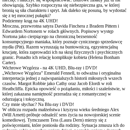
obowiązują. Szybko rozpoczyna się niebezpieczna gra, w której
bronią są siła charakteru i spryt. Jak daleko się posuną, by wydostać
się z tej mrocznej pułapki?
Podziemny krąg na 4K UHD!
Mroczna, przewrotna satyra Davida Finchera z Bradem Pittem i
Edwardem Nortonem w rolach głównych. Popisowy występ
Nortona jako cierpiącego na chroniczną bezsenność
konsumpcyjnego maniaka, który poznaje cynicznego sprzedawcę
mydła (Pitt). Razem wyruszają na buntowniczą, egzystencjalną
krucjatę, która zaprowadzi ich na skraj fizycznych i psychicznych
granic. Ponadto ich relację komplikuje kobieta (Helena Bonham
Carter).
Wichrowe Wzgórza - na 4K UHD, Blu-ray i DVD!
„Wichrowe Wzgórza” Emerald Fennell, to odważna i oryginalna
interpretacja jednej z najwspanialszych historii miłosnych wszech
czasów. Margot Robbie jako Cathy oraz Jacob Elordi w roli
Heathcliffa. Epicka opowieść o pożądaniu, miłości i szaleństwie, w
której zakazana namiętność przeradza się z romantycznej w
odurzającą i toksyczną.
Czy mnie słychac? Na Blu-ray i DVD!
W obliczu rozpadu małżeństwa i kryzysu wieku średniego Alex
(Will Arnett) próbuje odnaleźć sens życia na nowojorskiej scenie
komediowej. Tymczasem Tess (Laura Dern) mierzy się z
poświęceniami, które poniosła dla rodziny. Sytuacja zmusza ich do