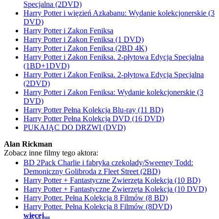
Specjalna (2DVD)
Harry Potter i więzień Azkabanu: Wydanie kolekcjonerskie (3
DVD)
Harry Potter i Zakon Feniksa
Harry Potter i Zakon Feniksa (1 DVD)
Harry Potter i Zakon Feniksa (2BD 4K)
Harry Potter i Zakon Feniksa. 2-płytowa Edycja Specjalna
(1BD+1DVD)
Harry Potter i Zakon Feniksa. 2-płytowa Edycja Specjalna
(2DVD)
Harry Potter i Zakon Feniksa: Wydanie kolekcjonerskie (3
DVD)
Harry Potter Pełna Kolekcja Blu-ray (11 BD)
Harry Potter Pełna Kolekcja DVD (16 DVD)
PUKAJĄC DO DRZWI (DVD)
Alan Rickman
Zobacz inne filmy tego aktora:
BD 2Pack Charlie i fabryka czekolady/Sweeney Todd:
Demoniczny Golibroda z Fleet Street (2BD)
Harry Potter + Fantastyczne Zwierzęta Kolekcja (10 BD)
Harry Potter + Fantastyczne Zwierzęta Kolekcja (10 DVD)
Harry Potter. Pełna Kolekcja 8 Filmów (8 BD)
Harry Potter. Pełna Kolekcja 8 Filmów (8DVD)
więcej...