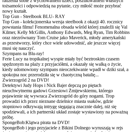
radzenia sobie z wychowaniem dzieci, poszukiwaniem własnych
tożsamości i odpowiedzią na pytanie, czy miłość może przybrać
nowy kształt.
Top Gun - Steelbook BLU- RAY
Top Gun - kolekcjonerska wersja steelbook z okazji 40. rocznicy
powstania filmu! Fenomenalna obsada wśród której znaleźli się Val
Kilmer, Kelly McGillis, Anthony Edwards, Meg Ryan, Tim Robbins
oraz niezrównany Tom Cruise jako Maverick, młody amerykański
as przestworzy, który chce wiele udowodnić, ale jeszcze więcej
musi się nauczyć.
Szympans na Blu-ray!
Ferie Lucy na tropikalnej wyspie miały być beztroskim czasem
spędzonym na plaży z przyjaciółmi, a okazały się walką o życie,
kiedy udomowiony szympans nieoczekiwanie wpadł w dziki szał, a
spokojna noc przerodziła się w chaotyczną batalię...
Zwierzogród 2 na DVD!
Detektywi Judy Hops i Nick Bajer depczą po piętach
nieuchwytnemu gadowi Grzesiowi Żmijewskiemu, którego
pojawienie się wywraca Zwierzogród do góry nogami. Trop
prowadzi ich przez nieznane dzielnice miasta ssaków, gdzie
stopniowo odkrywają intrygę sięgającą znacznie dalej, niż się
spodziewali, a ich partnerski układ zostaje wystawiony na poważną
próbę.
SpongeBob:Klątwa pirata na DVD!
SpongeBob i jego przyjaciele z Bikini Dolnego wyruszają w rejs