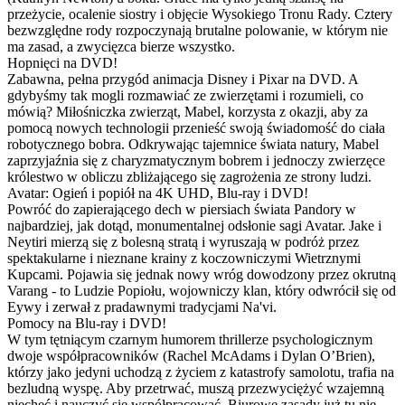
przeżycie, ocalenie siostry i objęcie Wysokiego Tronu Rady. Cztery
bezwzględne rody rozpoczynają brutalne polowanie, w którym nie
ma zasad, a zwycięzca bierze wszystko.
Hopnięci na DVD!
Zabawna, pełna przygód animacja Disney i Pixar na DVD. A
gdybyśmy tak mogli rozmawiać ze zwierzętami i rozumieli, co
mówią? Miłośniczka zwierząt, Mabel, korzysta z okazji, aby za
pomocą nowych technologii przenieść swoją świadomość do ciała
robotycznego bobra. Odkrywając tajemnice świata natury, Mabel
zaprzyjaźnia się z charyzmatycznym bobrem i jednoczy zwierzęce
królestwo w obliczu zbliżającego się zagrożenia ze strony ludzi.
Avatar: Ogień i popiół na 4K UHD, Blu-ray i DVD!
Powróć do zapierającego dech w piersiach świata Pandory w
najbardziej, jak dotąd, monumentalnej odsłonie sagi Avatar. Jake i
Neytiri mierzą się z bolesną stratą i wyruszają w podróż przez
spektakularne i nieznane krainy z koczowniczymi Wietrznymi
Kupcami. Pojawia się jednak nowy wróg dowodzony przez okrutną
Varang - to Ludzie Popiołu, wojowniczy klan, który odwrócił się od
Eywy i zerwał z pradawnymi tradycjami Na'vi.
Pomocy na Blu-ray i DVD!
W tym tętniącym czarnym humorem thrillerze psychologicznym
dwoje współpracowników (Rachel McAdams i Dylan O’Brien),
którzy jako jedyni uchodzą z życiem z katastrofy samolotu, trafia na
bezludną wyspę. Aby przetrwać, muszą przezwyciężyć wzajemną
niechęć i nauczyć się współpracować. Biurowe zasady już tu nie