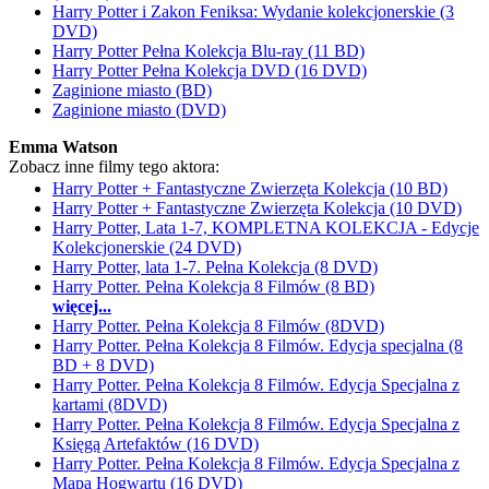
Harry Potter i Zakon Feniksa: Wydanie kolekcjonerskie (3
DVD)
Harry Potter Pełna Kolekcja Blu-ray (11 BD)
Harry Potter Pełna Kolekcja DVD (16 DVD)
Zaginione miasto (BD)
Zaginione miasto (DVD)
Emma Watson
Zobacz inne filmy tego aktora:
Harry Potter + Fantastyczne Zwierzęta Kolekcja (10 BD)
Harry Potter + Fantastyczne Zwierzęta Kolekcja (10 DVD)
Harry Potter, Lata 1-7, KOMPLETNA KOLEKCJA - Edycje
Kolekcjonerskie (24 DVD)
Harry Potter, lata 1-7. Pełna Kolekcja (8 DVD)
Harry Potter. Pełna Kolekcja 8 Filmów (8 BD)
więcej...
Harry Potter. Pełna Kolekcja 8 Filmów (8DVD)
Harry Potter. Pełna Kolekcja 8 Filmów. Edycja specjalna (8
BD + 8 DVD)
Harry Potter. Pełna Kolekcja 8 Filmów. Edycja Specjalna z
kartami (8DVD)
Harry Potter. Pełna Kolekcja 8 Filmów. Edycja Specjalna z
Księgą Artefaktów (16 DVD)
Harry Potter. Pełna Kolekcja 8 Filmów. Edycja Specjalna z
Mapą Hogwartu (16 DVD)