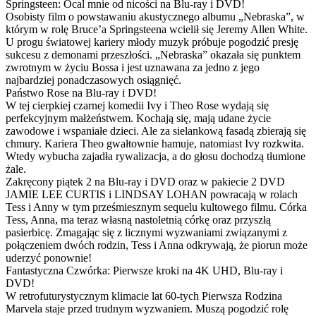
Springsteen: Ocal mnie od nicości na Blu-ray i DVD!
Osobisty film o powstawaniu akustycznego albumu „Nebraska”, w
którym w rolę Bruce’a Springsteena wcielił się Jeremy Allen White.
U progu światowej kariery młody muzyk próbuje pogodzić presję
sukcesu z demonami przeszłości. „Nebraska” okazała się punktem
zwrotnym w życiu Bossa i jest uznawana za jedno z jego
najbardziej ponadczasowych osiągnięć.
Państwo Rose na Blu-ray i DVD!
W tej cierpkiej czarnej komedii Ivy i Theo Rose wydają się
perfekcyjnym małżeństwem. Kochają się, mają udane życie
zawodowe i wspaniałe dzieci. Ale za sielankową fasadą zbierają się
chmury. Kariera Theo gwałtownie hamuje, natomiast Ivy rozkwita.
Wtedy wybucha zajadła rywalizacja, a do głosu dochodzą tłumione
żale.
Zakręcony piątek 2 na Blu-ray i DVD oraz w pakiecie 2 DVD
JAMIE LEE CURTIS i LINDSAY LOHAN powracają w rolach
Tess i Anny w tym prześmiesznym sequelu kultowego filmu. Córka
Tess, Anna, ma teraz własną nastoletnią córkę oraz przyszłą
pasierbicę. Zmagając się z licznymi wyzwaniami związanymi z
połączeniem dwóch rodzin, Tess i Anna odkrywają, że piorun może
uderzyć ponownie!
Fantastyczna Czwórka: Pierwsze kroki na 4K UHD, Blu-ray i
DVD!
W retrofuturystycznym klimacie lat 60-tych Pierwsza Rodzina
Marvela staje przed trudnym wyzwaniem. Muszą pogodzić rolę