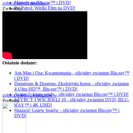
Marvels na Blu-ray™ i DVD!
zobacz więcej newsów »
Psi Patrol: Wielki Film na DVD!
Zwiastuny
Ostatnio dodane:
Ant-Man i Osa: Kwantomania - oficjalny zwiastun Blu-ray™
i DVD!
Dungeons & Dragons: Złodziejski honor - oficjalny zwiastun
4 Ultra HD™, Blu-ray™ i DVD!
Avatar 2: Istota wody - oficjalny zwiastun Blu-ray™ i DVD!
zobacz więcej zwiastunów »
SZYBCY I WŚCIEKLI 10 - oficjalny zwiastun DVD, BLU-
Premiery
RAY™ i 4K UHD!
Shazam! Gniew bogów - oficjalny zwiastun Blu-ray™ i
DVD!