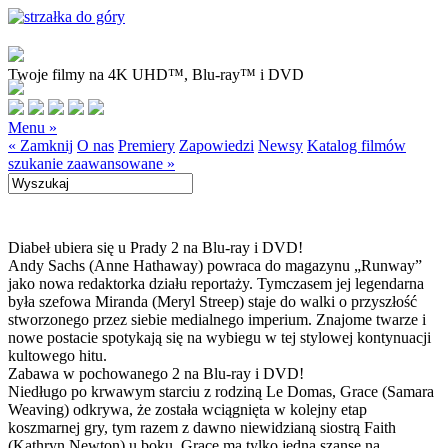
Twoje filmy na 4K UHD™, Blu-ray™ i DVD
Menu »
« Zamknij
O nas
Premiery
Zapowiedzi
Newsy
Katalog filmów
szukanie zaawansowane »
Diabeł ubiera się u Prady 2 na Blu-ray i DVD!
Andy Sachs (Anne Hathaway) powraca do magazynu „Runway”
jako nowa redaktorka działu reportaży. Tymczasem jej legendarna
była szefowa Miranda (Meryl Streep) staje do walki o przyszłość
stworzonego przez siebie medialnego imperium. Znajome twarze i
nowe postacie spotykają się na wybiegu w tej stylowej kontynuacji
kultowego hitu.
Zabawa w pochowanego 2 na Blu-ray i DVD!
Niedługo po krwawym starciu z rodziną Le Domas, Grace (Samara
Weaving) odkrywa, że została wciągnięta w kolejny etap
koszmarnej gry, tym razem z dawno niewidzianą siostrą Faith
(Kathryn Newton) u boku. Grace ma tylko jedną szansę na