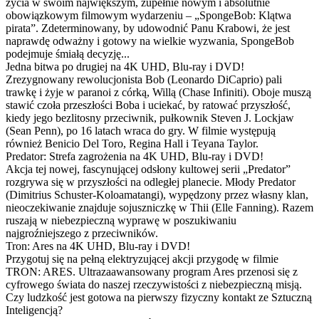
życia w swoim największym, zupełnie nowym i absolutnie
obowiązkowym filmowym wydarzeniu – „SpongeBob: Klątwa
pirata”. Zdeterminowany, by udowodnić Panu Krabowi, że jest
naprawdę odważny i gotowy na wielkie wyzwania, SpongeBob
podejmuje śmiałą decyzję...
Jedna bitwa po drugiej na 4K UHD, Blu-ray i DVD!
Zrezygnowany rewolucjonista Bob (Leonardo DiCaprio) pali
trawkę i żyje w paranoi z córką, Willą (Chase Infiniti). Oboje muszą
stawić czoła przeszłości Boba i uciekać, by ratować przyszłość,
kiedy jego bezlitosny przeciwnik, pułkownik Steven J. Lockjaw
(Sean Penn), po 16 latach wraca do gry. W filmie występują
również Benicio Del Toro, Regina Hall i Teyana Taylor.
Predator: Strefa zagrożenia na 4K UHD, Blu-ray i DVD!
Akcja tej nowej, fascynującej odsłony kultowej serii „Predator”
rozgrywa się w przyszłości na odległej planecie. Młody Predator
(Dimitrius Schuster-Koloamatangi), wypędzony przez własny klan,
nieoczekiwanie znajduje sojuszniczkę w Thii (Elle Fanning). Razem
ruszają w niebezpieczną wyprawę w poszukiwaniu
najgroźniejszego z przeciwników.
Tron: Ares na 4K UHD, Blu-ray i DVD!
Przygotuj się na pełną elektryzującej akcji przygodę w filmie
TRON: ARES. Ultrazaawansowany program Ares przenosi się z
cyfrowego świata do naszej rzeczywistości z niebezpieczną misją.
Czy ludzkość jest gotowa na pierwszy fizyczny kontakt ze Sztuczną
Inteligencją?