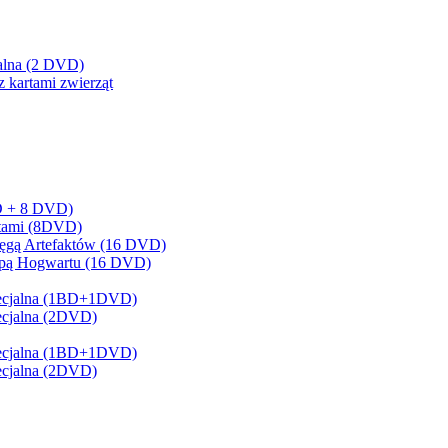
cjalna (2 DVD)
z kartami zwierząt
BD + 8 DVD)
artami (8DVD)
sięgą Artefaktów (16 DVD)
Mapą Hogwartu (16 DVD)
 Specjalna (1BD+1DVD)
pecjalna (2DVD)
 Specjalna (1BD+1DVD)
pecjalna (2DVD)