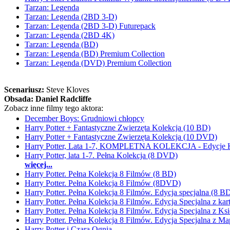
Tarzan: Legenda
Tarzan: Legenda (2BD 3-D)
Tarzan: Legenda (2BD 3-D) Futurepack
Tarzan: Legenda (2BD 4K)
Tarzan: Legenda (BD)
Tarzan: Legenda (BD) Premium Collection
Tarzan: Legenda (DVD) Premium Collection
Scenariusz:
Steve Kloves
Obsada:
Daniel Radcliffe
Zobacz inne filmy tego aktora:
December Boys: Grudniowi chłopcy
Harry Potter + Fantastyczne Zwierzęta Kolekcja (10 BD)
Harry Potter + Fantastyczne Zwierzęta Kolekcja (10 DVD)
Harry Potter, Lata 1-7, KOMPLETNA KOLEKCJA - Edycje K
Harry Potter, lata 1-7. Pełna Kolekcja (8 DVD)
więcej...
Harry Potter. Pełna Kolekcja 8 Filmów (8 BD)
Harry Potter. Pełna Kolekcja 8 Filmów (8DVD)
Harry Potter. Pełna Kolekcja 8 Filmów. Edycja specjalna (8 
Harry Potter. Pełna Kolekcja 8 Filmów. Edycja Specjalna z k
Harry Potter. Pełna Kolekcja 8 Filmów. Edycja Specjalna z K
Harry Potter. Pełna Kolekcja 8 Filmów. Edycja Specjalna z 
Harry Potter i Czara Ognia