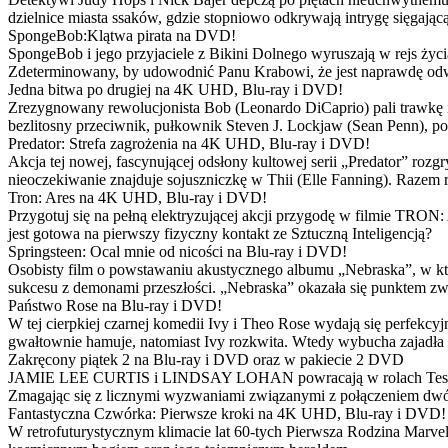
dzielnice miasta ssaków, gdzie stopniowo odkrywają intrygę sięgającą
SpongeBob:Klątwa pirata na DVD!
SpongeBob i jego przyjaciele z Bikini Dolnego wyruszają w rejs 
Zdeterminowany, by udowodnić Panu Krabowi, że jest naprawdę odw
Jedna bitwa po drugiej na 4K UHD, Blu-ray i DVD!
Zrezygnowany rewolucjonista Bob (Leonardo DiCaprio) pali trawkę i ż
bezlitosny przeciwnik, pułkownik Steven J. Lockjaw (Sean Penn), po 
Predator: Strefa zagrożenia na 4K UHD, Blu-ray i DVD!
Akcja tej nowej, fascynującej odsłony kultowej serii „Predator” roz
nieoczekiwanie znajduje sojuszniczkę w Thii (Elle Fanning). Razem
Tron: Ares na 4K UHD, Blu-ray i DVD!
Przygotuj się na pełną elektryzującej akcji przygodę w filmie TRON
jest gotowa na pierwszy fizyczny kontakt ze Sztuczną Inteligencją?
Springsteen: Ocal mnie od nicości na Blu-ray i DVD!
Osobisty film o powstawaniu akustycznego albumu „Nebraska”, w któ
sukcesu z demonami przeszłości. „Nebraska” okazała się punktem zw
Państwo Rose na Blu-ray i DVD!
W tej cierpkiej czarnej komedii Ivy i Theo Rose wydają się perfekcy
gwałtownie hamuje, natomiast Ivy rozkwita. Wtedy wybucha zajadła r
Zakręcony piątek 2 na Blu-ray i DVD oraz w pakiecie 2 DVD
JAMIE LEE CURTIS i LINDSAY LOHAN powracają w rolach Tess i Anny
Zmagając się z licznymi wyzwaniami związanymi z połączeniem dwóc
Fantastyczna Czwórka: Pierwsze kroki na 4K UHD, Blu-ray i DVD!
W retrofuturystycznym klimacie lat 60-tych Pierwsza Rodzina Marve