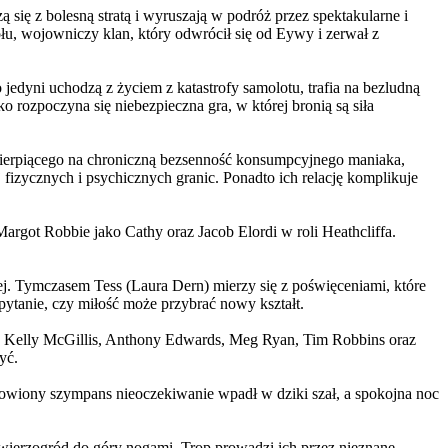
 się z bolesną stratą i wyruszają w podróż przez spektakularne i
, wojowniczy klan, który odwrócił się od Eywy i zerwał z
yni uchodzą z życiem z katastrofy samolotu, trafia na bezludną
rozpoczyna się niebezpieczna gra, w której bronią są siła
ierpiącego na chroniczną bezsenność konsumpcyjnego maniaka,
 fizycznych i psychicznych granic. Ponadto ich relację komplikuje
argot Robbie jako Cathy oraz Jacob Elordi w roli Heathcliffa.
ej. Tymczasem Tess (Laura Dern) mierzy się z poświęceniami, które
ytanie, czy miłość może przybrać nowy kształt.
er, Kelly McGillis, Anthony Edwards, Meg Ryan, Tim Robbins oraz
yć.
omowiony szympans nieoczekiwanie wpadł w dziki szał, a spokojna noc
ierzogród do góry nogami. Trop prowadzi ich przez nieznane