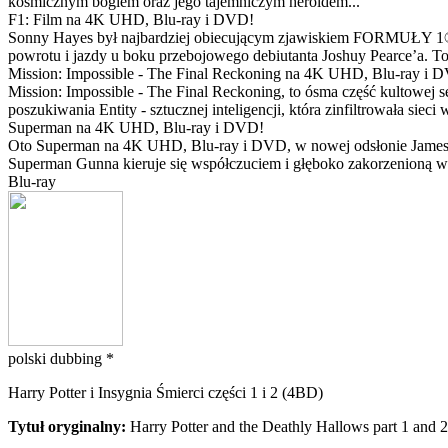
kosmicznym bogiem oraz jego tajemniczym heroldem...
F1: Film na 4K UHD, Blu-ray i DVD!
Sonny Hayes był najbardziej obiecującym zjawiskiem FORMUŁY 1® w 
powrotu i jazdy u boku przebojowego debiutanta Joshuy Pearce’a. To 
Mission: Impossible - The Final Reckoning na 4K UHD, Blu-ray i 
Mission: Impossible - The Final Reckoning, to ósma część kultowej 
poszukiwania Entity - sztucznej inteligencji, która zinfiltrowała sie
Superman na 4K UHD, Blu-ray i DVD!
Oto Superman na 4K UHD, Blu-ray i DVD, w nowej odsłonie Jamesa 
Superman Gunna kieruje się współczuciem i głęboko zakorzenioną wi
Blu-ray
polski dubbing *
Harry Potter i Insygnia Śmierci części 1 i 2 (4BD)
Tytuł oryginalny:
Harry Potter and the Deathly Hallows part 1 and 