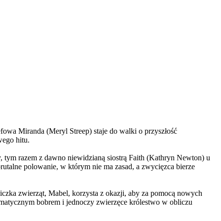
wa Miranda (Meryl Streep) staje do walki o przyszłość
wego hitu.
, tym razem z dawno niewidzianą siostrą Faith (Kathryn Newton) u
brutalne polowanie, w którym nie ma zasad, a zwycięzca bierze
czka zwierząt, Mabel, korzysta z okazji, aby za pomocą nowych
yzmatycznym bobrem i jednoczy zwierzęce królestwo w obliczu