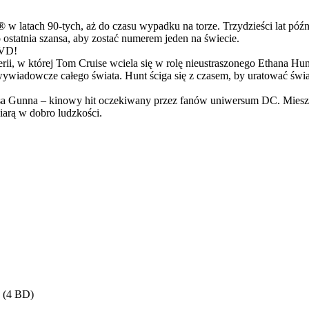
latach 90-tych, aż do czasu wypadku na torze. Trzydzieści lat późn
ostatnia szansa, aby zostać numerem jeden na świecie.
DVD!
serii, w której Tom Cruise wciela się w rolę nieustraszonego Ethana 
ci wywiadowcze całego świata. Hunt ściga się z czasem, by uratować świ
Gunna – kinowy hit oczekiwany przez fanów uniwersum DC. Mieszanka
arą w dobro ludzkości.
2 (4 BD)