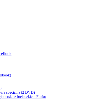
eelbook
elbook)
)
ycja specjalna (2 DVD)
cjonerska z breloczkiem Funko