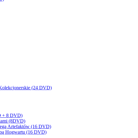
olekcjonerskie (24 DVD)
BD + 8 DVD)
artami (8DVD)
sięgą Artefaktów (16 DVD)
Mapą Hogwartu (16 DVD)