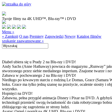
Twoje filmy na 4K UHD™, Blu-ray™ i DVD
Menu »
« Zamknij
O nas
Premiery
Zapowiedzi
Newsy
Katalog filmów
szukanie zaawansowane »
Diabeł ubiera się u Prady 2 na Blu-ray i DVD!
Andy Sachs (Anne Hathaway) powraca do magazynu „Runway” jako now
stworzonego przez siebie medialnego imperium. Znajome twarze i now
Zabawa w pochowanego 2 na Blu-ray i DVD!
Niedługo po krwawym starciu z rodziną Le Domas, Grace (Samara Wea
boku. Grace ma tylko jedną szansę na przeżycie, ocalenie siostry i
wszystko.
Hopnięci na DVD!
Zabawna, pełna przygód animacja Disney i Pixar na DVD. A gdybyśmy
technologii przenieść swoją świadomość do ciała robotycznego bobra
zbliżającego się zagrożenia ze strony ludzi.
Avatar: Ogień i popiół na 4K UHD, Blu-ray i DVD!