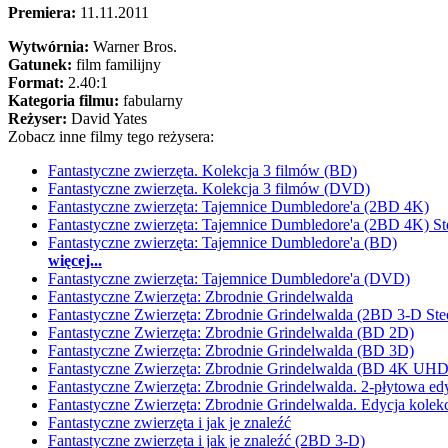
Premiera:
11.11.2011
Wytwórnia:
Warner Bros.
Gatunek:
film familijny
Format:
2.40:1
Kategoria filmu:
fabularny
Reżyser:
David Yates
Zobacz inne filmy tego reżysera:
Fantastyczne zwierzęta. Kolekcja 3 filmów (BD)
Fantastyczne zwierzęta. Kolekcja 3 filmów (DVD)
Fantastyczne zwierzęta: Tajemnice Dumbledore'a (2BD 4K)
Fantastyczne zwierzęta: Tajemnice Dumbledore'a (2BD 4K) St
Fantastyczne zwierzęta: Tajemnice Dumbledore'a (BD)
więcej...
Fantastyczne zwierzęta: Tajemnice Dumbledore'a (DVD)
Fantastyczne Zwierzęta: Zbrodnie Grindelwalda
Fantastyczne Zwierzęta: Zbrodnie Grindelwalda (2BD 3-D Ste
Fantastyczne Zwierzęta: Zbrodnie Grindelwalda (BD 2D)
Fantastyczne Zwierzęta: Zbrodnie Grindelwalda (BD 3D)
Fantastyczne Zwierzęta: Zbrodnie Grindelwalda (BD 4K UHD
Fantastyczne Zwierzęta: Zbrodnie Grindelwalda. 2-płytowa ed
Fantastyczne Zwierzęta: Zbrodnie Grindelwalda. Edycja kolek
Fantastyczne zwierzęta i jak je znaleźć
Fantastyczne zwierzęta i jak je znaleźć (2BD 3-D)