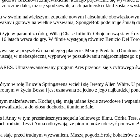
 znacznie dalej, niż się spodziewali, a ich partnerski układ zostaje w
życia w swoim największym, zupełnie nowym i absolutnie obowiązkowy
ażny i gotowy na wielkie wyzwania, SpongeBob podejmuje śmiałą dec
yje w paranoi z córką, Willą (Chase Infiniti). Oboje muszą stawić czoł
16 latach wraca do gry. W filmie występują również Benicio Del Toro,
grywa się w przyszłości na odległej planecie. Młody Predator (Dimitri
 ruszają w niebezpieczną wyprawę w poszukiwaniu najgroźniejszego z
: ARES. Ultrazaawansowany program Ares przenosi się z cyfrowego świ
rym w rolę Bruce’a Springsteena wcielił się Jeremy Allen White. U p
rotnym w życiu Bossa i jest uznawana za jedno z jego najbardziej po
jnym małżeństwem. Kochają się, mają udane życie zawodowe i wspaniałe
ywalizacja, a do głosu dochodzą tłumione żale.
 w tym prześmiesznym sequelu kultowego filmu. Córka Tess, Anna, 
h rodzin, Tess i Anna odkrywają, że piorun może uderzyć ponownie!
la staje przed trudnym wyzwaniem. Muszą pogodzić rolę bohaterów z s