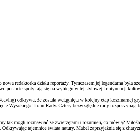
a redaktorka działu reportaży. Tymczasem jej legendarna była szefo
e postacie spotykają się na wybiegu w tej stylowej kontynuacji kulto
ving) odkrywa, że została wciągnięta w kolejny etap koszmarnej gry
 objęcie Wysokiego Tronu Rady. Cztery bezwzględne rody rozpoczynają 
 tak mogli rozmawiać ze zwierzętami i rozumieli, co mówią? Miłośni
. Odkrywając tajemnice świata natury, Mabel zaprzyjaźnia się z char