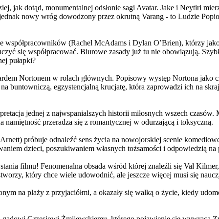
j, jak dotąd, monumentalnej odsłonie sagi Avatar. Jake i Neytiri mierzą
jednak nowy wróg dowodzony przez okrutną Varang - to Ludzie Popiołu
 współpracowników (Rachel McAdams i Dylan O’Brien), którzy jako jed
yć się współpracować. Biurowe zasady już tu nie obowiązują. Szybko 
nej pułapki?
wardem Nortonem w rolach głównych. Popisowy występ Nortona jako c
a buntowniczą, egzystencjalną krucjatę, która zaprowadzi ich na skraj
etacja jednej z najwspanialszych historii miłosnych wszech czasów. M
na namiętność przeradza się z romantycznej w odurzającą i toksyczną.
Arnett) próbuje odnaleźć sens życia na nowojorskiej scenie komediow
owaniem dzieci, poszukiwaniem własnych tożsamości i odpowiedzią na p
wstania filmu! Fenomenalna obsada wśród której znaleźli się Val Kilm
orzy, który chce wiele udowodnić, ale jeszcze więcej musi się naucz
onym na plaży z przyjaciółmi, a okazały się walką o życie, kiedy ud
 gadowi Grzesiowi Żmijewskiemu, którego pojawienie się wywraca Zw