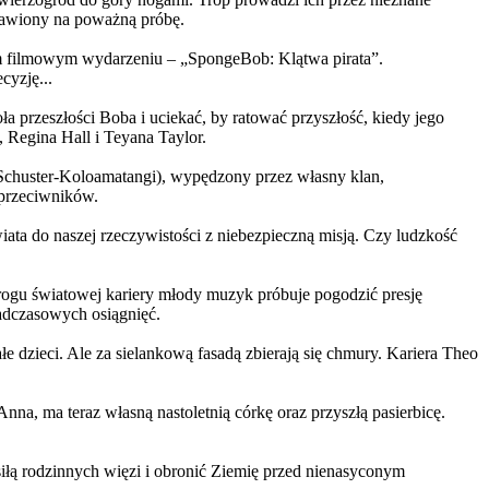
ystawiony na poważną próbę.
m filmowym wydarzeniu – „SpongeBob: Klątwa pirata”.
yzję...
a przeszłości Boba i uciekać, by ratować przyszłość, kiedy jego
 Regina Hall i Teyana Taylor.
us Schuster-Koloamatangi), wypędzony przez własny klan,
 przeciwników.
ata do naszej rzeczywistości z niebezpieczną misją. Czy ludzkość
rogu światowej kariery młody muzyk próbuje pogodzić presję
nadczasowych osiągnięć.
 dzieci. Ale za sielankową fasadą zbierają się chmury. Kariera Theo
ma teraz własną nastoletnią córkę oraz przyszłą pasierbicę.
iłą rodzinnych więzi i obronić Ziemię przed nienasyconym