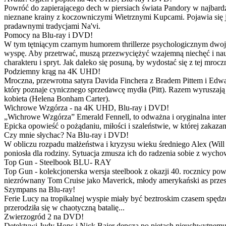
Powróć do zapierającego dech w piersiach świata Pandory w najbardzie
nieznane krainy z koczowniczymi Wietrznymi Kupcami. Pojawia się 
pradawnymi tradycjami Na'vi.
Pomocy na Blu-ray i DVD!
W tym tętniącym czarnym humorem thrillerze psychologicznym dwoje
wyspę. Aby przetrwać, muszą przezwyciężyć wzajemną niechęć i naucz
charakteru i spryt. Jak daleko się posuną, by wydostać się z tej mrocz
Podziemny krąg na 4K UHD!
Mroczna, przewrotna satyra Davida Finchera z Bradem Pittem i Ed
który poznaje cynicznego sprzedawcę mydła (Pitt). Razem wyruszają n
kobieta (Helena Bonham Carter).
Wichrowe Wzgórza - na 4K UHD, Blu-ray i DVD!
„Wichrowe Wzgórza” Emerald Fennell, to odważna i oryginalna interpr
Epicka opowieść o pożądaniu, miłości i szaleństwie, w której zakaza
Czy mnie słychac? Na Blu-ray i DVD!
W obliczu rozpadu małżeństwa i kryzysu wieku średniego Alex (Will 
poniosła dla rodziny. Sytuacja zmusza ich do radzenia sobie z wych
Top Gun - Steelbook BLU- RAY
Top Gun - kolekcjonerska wersja steelbook z okazji 40. rocznicy po
niezrównany Tom Cruise jako Maverick, młody amerykański as przestw
Szympans na Blu-ray!
Ferie Lucy na tropikalnej wyspie miały być beztroskim czasem spędz
przerodziła się w chaotyczną batalię...
Zwierzogród 2 na DVD!
Detektywi Judy Hops i Nick Bajer depczą po piętach nieuchwytnemu