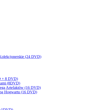
olekcjonerskie (24 DVD)
BD + 8 DVD)
artami (8DVD)
sięgą Artefaktów (16 DVD)
Mapą Hogwartu (16 DVD)
BD+1DVD)