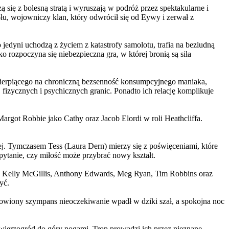
 się z bolesną stratą i wyruszają w podróż przez spektakularne i
, wojowniczy klan, który odwrócił się od Eywy i zerwał z
yni uchodzą z życiem z katastrofy samolotu, trafia na bezludną
rozpoczyna się niebezpieczna gra, w której bronią są siła
ierpiącego na chroniczną bezsenność konsumpcyjnego maniaka,
 fizycznych i psychicznych granic. Ponadto ich relację komplikuje
argot Robbie jako Cathy oraz Jacob Elordi w roli Heathcliffa.
ej. Tymczasem Tess (Laura Dern) mierzy się z poświęceniami, które
ytanie, czy miłość może przybrać nowy kształt.
er, Kelly McGillis, Anthony Edwards, Meg Ryan, Tim Robbins oraz
yć.
omowiony szympans nieoczekiwanie wpadł w dziki szał, a spokojna noc
ierzogród do góry nogami. Trop prowadzi ich przez nieznane