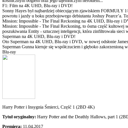
kosmicznym bogiem oraz jego tajemniczym heroldem...
F1: Film na 4K UHD, Blu-ray i DVD!
Sonny Hayes był najbardziej obiecującym zjawiskiem FORMUŁY 1® w 
powrotu i jazdy u boku przebojowego debiutanta Joshuy Pearce’a. To 
Mission: Impossible - The Final Reckoning na 4K UHD, Blu-ray i 
Mission: Impossible - The Final Reckoning, to ósma część kultowej 
poszukiwania Entity - sztucznej inteligencji, która zinfiltrowała sie
Superman na 4K UHD, Blu-ray i DVD!
Oto Superman na 4K UHD, Blu-ray i DVD, w nowej odsłonie Jamesa 
Superman Gunna kieruje się współczuciem i głęboko zakorzenioną wi
Blu-ray
Harry Potter i Insygnia Śmierci, Część 1 (2BD 4K)
Tytuł oryginalny:
Harry Potter and the Deathly Hallows, part 1 (2
Premiera:
11.04.2017