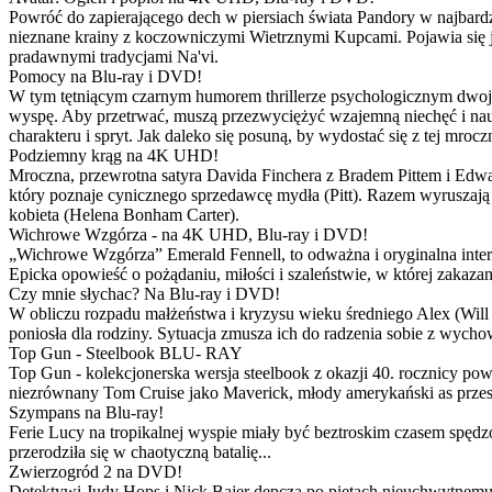
Powróć do zapierającego dech w piersiach świata Pandory w najbardzie
nieznane krainy z koczowniczymi Wietrznymi Kupcami. Pojawia się 
pradawnymi tradycjami Na'vi.
Pomocy na Blu-ray i DVD!
W tym tętniącym czarnym humorem thrillerze psychologicznym dwoje
wyspę. Aby przetrwać, muszą przezwyciężyć wzajemną niechęć i naucz
charakteru i spryt. Jak daleko się posuną, by wydostać się z tej mrocz
Podziemny krąg na 4K UHD!
Mroczna, przewrotna satyra Davida Finchera z Bradem Pittem i Ed
który poznaje cynicznego sprzedawcę mydła (Pitt). Razem wyruszają n
kobieta (Helena Bonham Carter).
Wichrowe Wzgórza - na 4K UHD, Blu-ray i DVD!
„Wichrowe Wzgórza” Emerald Fennell, to odważna i oryginalna interpr
Epicka opowieść o pożądaniu, miłości i szaleństwie, w której zakaza
Czy mnie słychac? Na Blu-ray i DVD!
W obliczu rozpadu małżeństwa i kryzysu wieku średniego Alex (Will 
poniosła dla rodziny. Sytuacja zmusza ich do radzenia sobie z wych
Top Gun - Steelbook BLU- RAY
Top Gun - kolekcjonerska wersja steelbook z okazji 40. rocznicy po
niezrównany Tom Cruise jako Maverick, młody amerykański as przestw
Szympans na Blu-ray!
Ferie Lucy na tropikalnej wyspie miały być beztroskim czasem spędz
przerodziła się w chaotyczną batalię...
Zwierzogród 2 na DVD!
Detektywi Judy Hops i Nick Bajer depczą po piętach nieuchwytnemu