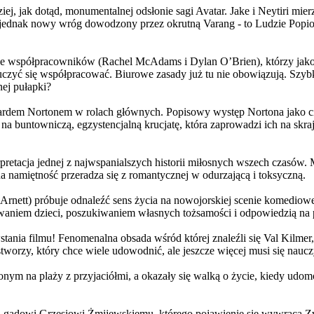
j, jak dotąd, monumentalnej odsłonie sagi Avatar. Jake i Neytiri mierzą
jednak nowy wróg dowodzony przez okrutną Varang - to Ludzie Popiołu
 współpracowników (Rachel McAdams i Dylan O’Brien), którzy jako jed
yć się współpracować. Biurowe zasady już tu nie obowiązują. Szybko 
nej pułapki?
wardem Nortonem w rolach głównych. Popisowy występ Nortona jako c
a buntowniczą, egzystencjalną krucjatę, która zaprowadzi ich na skraj
etacja jednej z najwspanialszych historii miłosnych wszech czasów. M
na namiętność przeradza się z romantycznej w odurzającą i toksyczną.
Arnett) próbuje odnaleźć sens życia na nowojorskiej scenie komediow
owaniem dzieci, poszukiwaniem własnych tożsamości i odpowiedzią na p
wstania filmu! Fenomenalna obsada wśród której znaleźli się Val Kilm
orzy, który chce wiele udowodnić, ale jeszcze więcej musi się naucz
onym na plaży z przyjaciółmi, a okazały się walką o życie, kiedy ud
 gadowi Grzesiowi Żmijewskiemu, którego pojawienie się wywraca Zw