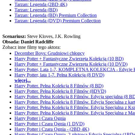
Tarzan: Legenda (2BD 4K)
Tarzan: Legenda (BD)
Tarzan: Legenda (BD) Premium Collection
Tarzan: Legenda (DVD) Premium Collection
Scenariusz:
Steve Kloves
, J.K. Rowling
Obsada:
Daniel Radcliffe
Zobacz inne filmy tego aktora:
December Boys: Grudniowi chłopcy
Harry Potter + Fantastyczne Zwierzęta Kolekcja (10 BD)
Harry Potter + Fantastyczne Zwierzęta Kolekcja (10 DVD)
Harry Potter, Lata 1-7, KOMPLETNA KOLEKCJA - Edycje K
Harry Potter, lata 1-7. Pełna Kolekcja (8 DVD)
więcej...
Harry Potter. Pełna Kolekcja 8 Filmów (8 BD)
Harry Potter. Pełna Kolekcja 8 Filmów (8DVD)
Harry Potter. Pełna Kolekcja 8 Filmów. Edycja specjalna (8 
Harry Potter. Pełna Kolekcja 8 Filmów. Edycja Specjalna z k
Harry Potter. Pełna Kolekcja 8 Filmów. Edycja Specjalna z K
Harry Potter. Pełna Kolekcja 8 Filmów. Edycja Specjalna z 
Harry Potter i Czara Ognia
Harry Potter i Czara Ognia (1 DVD)
Harry Potter i Czara Ognia - (2BD 4K)
Harry Potter i Czara Ognia. 2-płytowa Edycja Specjalna (1