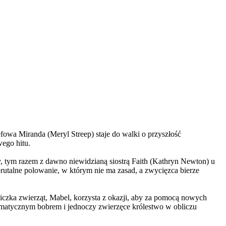
wa Miranda (Meryl Streep) staje do walki o przyszłość
wego hitu.
, tym razem z dawno niewidzianą siostrą Faith (Kathryn Newton) u
brutalne polowanie, w którym nie ma zasad, a zwycięzca bierze
czka zwierząt, Mabel, korzysta z okazji, aby za pomocą nowych
yzmatycznym bobrem i jednoczy zwierzęce królestwo w obliczu