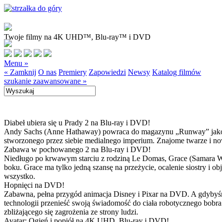
Twoje filmy na 4K UHD™, Blu-ray™ i DVD
Menu »
« Zamknij
O nas
Premiery
Zapowiedzi
Newsy
Katalog filmów
szukanie zaawansowane »
Diabeł ubiera się u Prady 2 na Blu-ray i DVD!
Andy Sachs (Anne Hathaway) powraca do magazynu „Runway” jako now
stworzonego przez siebie medialnego imperium. Znajome twarze i now
Zabawa w pochowanego 2 na Blu-ray i DVD!
Niedługo po krwawym starciu z rodziną Le Domas, Grace (Samara Wea
boku. Grace ma tylko jedną szansę na przeżycie, ocalenie siostry i
wszystko.
Hopnięci na DVD!
Zabawna, pełna przygód animacja Disney i Pixar na DVD. A gdybyśmy
technologii przenieść swoją świadomość do ciała robotycznego bobra
zbliżającego się zagrożenia ze strony ludzi.
Avatar: Ogień i popiół na 4K UHD, Blu-ray i DVD!