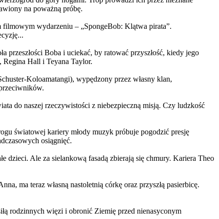
ystawiony na poważną próbę.
m filmowym wydarzeniu – „SpongeBob: Klątwa pirata”.
yzję...
a przeszłości Boba i uciekać, by ratować przyszłość, kiedy jego
 Regina Hall i Teyana Taylor.
us Schuster-Koloamatangi), wypędzony przez własny klan,
 przeciwników.
ata do naszej rzeczywistości z niebezpieczną misją. Czy ludzkość
rogu światowej kariery młody muzyk próbuje pogodzić presję
nadczasowych osiągnięć.
 dzieci. Ale za sielankową fasadą zbierają się chmury. Kariera Theo
ma teraz własną nastoletnią córkę oraz przyszłą pasierbicę.
iłą rodzinnych więzi i obronić Ziemię przed nienasyconym