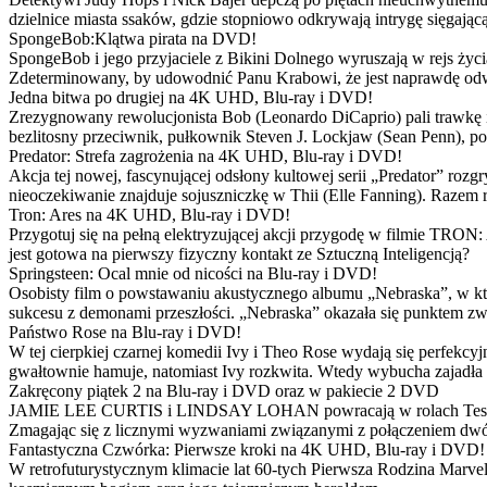
dzielnice miasta ssaków, gdzie stopniowo odkrywają intrygę sięgającą
SpongeBob:Klątwa pirata na DVD!
SpongeBob i jego przyjaciele z Bikini Dolnego wyruszają w rejs 
Zdeterminowany, by udowodnić Panu Krabowi, że jest naprawdę odw
Jedna bitwa po drugiej na 4K UHD, Blu-ray i DVD!
Zrezygnowany rewolucjonista Bob (Leonardo DiCaprio) pali trawkę i ż
bezlitosny przeciwnik, pułkownik Steven J. Lockjaw (Sean Penn), po 
Predator: Strefa zagrożenia na 4K UHD, Blu-ray i DVD!
Akcja tej nowej, fascynującej odsłony kultowej serii „Predator” roz
nieoczekiwanie znajduje sojuszniczkę w Thii (Elle Fanning). Razem
Tron: Ares na 4K UHD, Blu-ray i DVD!
Przygotuj się na pełną elektryzującej akcji przygodę w filmie TRON
jest gotowa na pierwszy fizyczny kontakt ze Sztuczną Inteligencją?
Springsteen: Ocal mnie od nicości na Blu-ray i DVD!
Osobisty film o powstawaniu akustycznego albumu „Nebraska”, w któ
sukcesu z demonami przeszłości. „Nebraska” okazała się punktem zw
Państwo Rose na Blu-ray i DVD!
W tej cierpkiej czarnej komedii Ivy i Theo Rose wydają się perfekcy
gwałtownie hamuje, natomiast Ivy rozkwita. Wtedy wybucha zajadła r
Zakręcony piątek 2 na Blu-ray i DVD oraz w pakiecie 2 DVD
JAMIE LEE CURTIS i LINDSAY LOHAN powracają w rolach Tess i Anny
Zmagając się z licznymi wyzwaniami związanymi z połączeniem dwóc
Fantastyczna Czwórka: Pierwsze kroki na 4K UHD, Blu-ray i DVD!
W retrofuturystycznym klimacie lat 60-tych Pierwsza Rodzina Marve