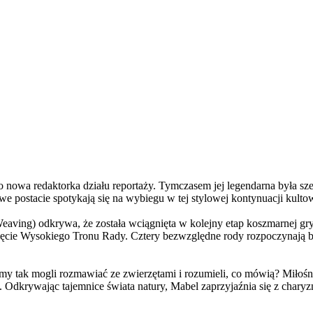
a redaktorka działu reportaży. Tymczasem jej legendarna była szefo
e postacie spotykają się na wybiegu w tej stylowej kontynuacji kulto
ving) odkrywa, że została wciągnięta w kolejny etap koszmarnej gry
 objęcie Wysokiego Tronu Rady. Cztery bezwzględne rody rozpoczynają 
 tak mogli rozmawiać ze zwierzętami i rozumieli, co mówią? Miłośni
. Odkrywając tajemnice świata natury, Mabel zaprzyjaźnia się z char