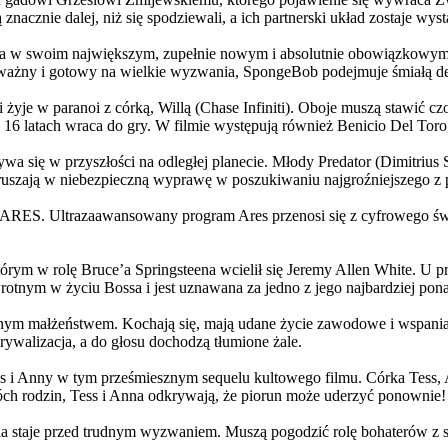
 znacznie dalej, niż się spodziewali, a ich partnerski układ zostaje w
życia w swoim największym, zupełnie nowym i absolutnie obowiązkowy
ażny i gotowy na wielkie wyzwania, SpongeBob podejmuje śmiałą dec
yje w paranoi z córką, Willą (Chase Infiniti). Oboje muszą stawić czoł
16 latach wraca do gry. W filmie występują również Benicio Del Toro,
grywa się w przyszłości na odległej planecie. Młody Predator (Dimitri
 ruszają w niebezpieczną wyprawę w poszukiwaniu najgroźniejszego z
: ARES. Ultrazaawansowany program Ares przenosi się z cyfrowego świ
rym w rolę Bruce’a Springsteena wcielił się Jeremy Allen White. U p
rotnym w życiu Bossa i jest uznawana za jedno z jego najbardziej po
jnym małżeństwem. Kochają się, mają udane życie zawodowe i wspaniałe
ywalizacja, a do głosu dochodzą tłumione żale.
 w tym prześmiesznym sequelu kultowego filmu. Córka Tess, Anna, 
h rodzin, Tess i Anna odkrywają, że piorun może uderzyć ponownie!
la staje przed trudnym wyzwaniem. Muszą pogodzić rolę bohaterów z s