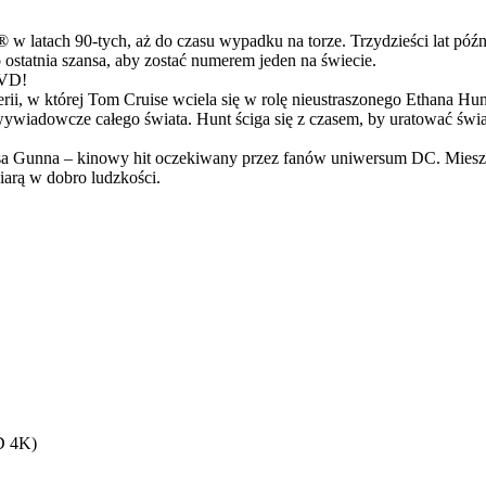
latach 90-tych, aż do czasu wypadku na torze. Trzydzieści lat późn
ostatnia szansa, aby zostać numerem jeden na świecie.
DVD!
serii, w której Tom Cruise wciela się w rolę nieustraszonego Ethana 
ci wywiadowcze całego świata. Hunt ściga się z czasem, by uratować świ
Gunna – kinowy hit oczekiwany przez fanów uniwersum DC. Mieszanka
arą w dobro ludzkości.
BD 4K)