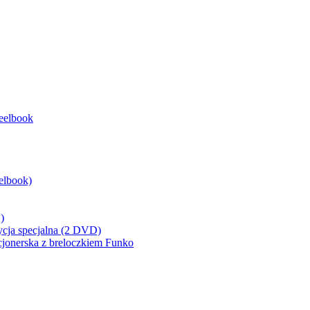
eelbook
elbook)
)
ycja specjalna (2 DVD)
cjonerska z breloczkiem Funko