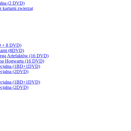
cjalna (2 DVD)
z kartami zwierząt
BD + 8 DVD)
artami (8DVD)
sięgą Artefaktów (16 DVD)
Mapą Hogwartu (16 DVD)
 Specjalna (1BD+1DVD)
pecjalna (2DVD)
 Specjalna (1BD+1DVD)
pecjalna (2DVD)