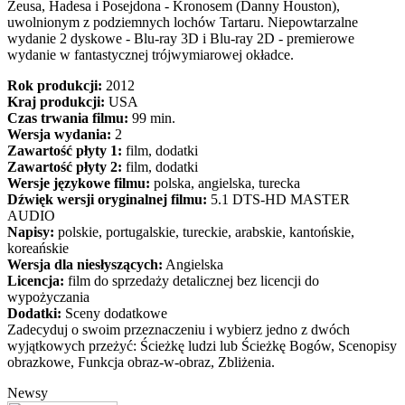
Zeusa, Hadesa i Posejdona - Kronosem (Danny Houston),
uwolnionym z podziemnych lochów Tartaru. Niepowtarzalne
wydanie 2 dyskowe - Blu-ray 3D i Blu-ray 2D - premierowe
wydanie w fantastycznej trójwymiarowej okładce.
Rok produkcji:
2012
Kraj produkcji:
USA
Czas trwania filmu:
99 min.
Wersja wydania:
2
Zawartość płyty 1:
film, dodatki
Zawartość płyty 2:
film, dodatki
Wersje językowe filmu:
polska, angielska, turecka
Dźwięk wersji oryginalnej filmu:
5.1 DTS-HD MASTER
AUDIO
Napisy:
polskie, portugalskie, tureckie, arabskie, kantońskie,
koreańskie
Wersja dla niesłyszących:
Angielska
Licencja:
film do sprzedaży detalicznej bez licencji do
wypożyczania
Dodatki:
Sceny dodatkowe
Zadecyduj o swoim przeznaczeniu i wybierz jedno z dwóch
wyjątkowych przeżyć: Ścieżkę ludzi lub Ścieżkę Bogów, Scenopisy
obrazkowe, Funkcja obraz-w-obraz, Zbliżenia.
Newsy