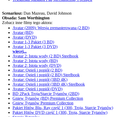
Scenariusz:
Dan Mazeau
, David Johnson
Obsada:
Sam Worthington
Zobacz inne filmy tego aktora:
Avatar (2009): Wersja zremasterowana (2 BD)
Avatar (BD)
Avatar (DVD)
Avatar 1-3 Pakiet (3 BD)
Avatar 1-3 Pakiet (3 DVD)
więcej...
Avatar 2: Istota wody (2 BD) Steelbook
Avatar 2: Istota wody (BD)
Avatar 2: Istota wody (DVD)
Avatar: Ogień i popiół (2 BD)
Avatar: Ogień i popiół (2 BD) Steelbook
Avatar: Ogień i popiół (3BD 4K)
Avatar: Ogień i popiół (3BD 4K) Steelbook
Avatar: Ogień i popiół (DVD)
BD 2Pack Troja/Starcie Tytanów (2BD)
Gniew Tytanów (BD) Premium Collection
Gniew Tytanów Premium Collection
Pakiet Hitów Blu- Ray część 1 (300, Troja, Starcie Tytanów)
Pakiet Hitów DVD część 1 (300, Troja, Starcie Tytanów)