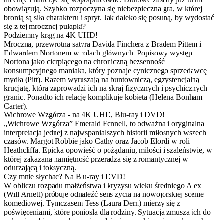
obowiązują. Szybko rozpoczyna się niebezpieczna gra, w której
bronią są siła charakteru i spryt. Jak daleko się posuną, by wydostać
się z tej mrocznej pułapki?
Podziemny krąg na 4K UHD!
Mroczna, przewrotna satyra Davida Finchera z Bradem Pittem i
Edwardem Nortonem w rolach głównych. Popisowy występ
Nortona jako cierpiącego na chroniczną bezsenność
konsumpcyjnego maniaka, który poznaje cynicznego sprzedawcę
mydła (Pitt). Razem wyruszają na buntowniczą, egzystencjalną
krucjatę, która zaprowadzi ich na skraj fizycznych i psychicznych
granic. Ponadto ich relację komplikuje kobieta (Helena Bonham
Carter).
Wichrowe Wzgórza - na 4K UHD, Blu-ray i DVD!
„Wichrowe Wzgórza” Emerald Fennell, to odważna i oryginalna
interpretacja jednej z najwspanialszych historii miłosnych wszech
czasów. Margot Robbie jako Cathy oraz Jacob Elordi w roli
Heathcliffa. Epicka opowieść o pożądaniu, miłości i szaleństwie, w
której zakazana namiętność przeradza się z romantycznej w
odurzającą i toksyczną.
Czy mnie słychac? Na Blu-ray i DVD!
W obliczu rozpadu małżeństwa i kryzysu wieku średniego Alex
(Will Arnett) próbuje odnaleźć sens życia na nowojorskiej scenie
komediowej. Tymczasem Tess (Laura Dern) mierzy się z
poświęceniami, które poniosła dla rodziny. Sytuacja zmusza ich do