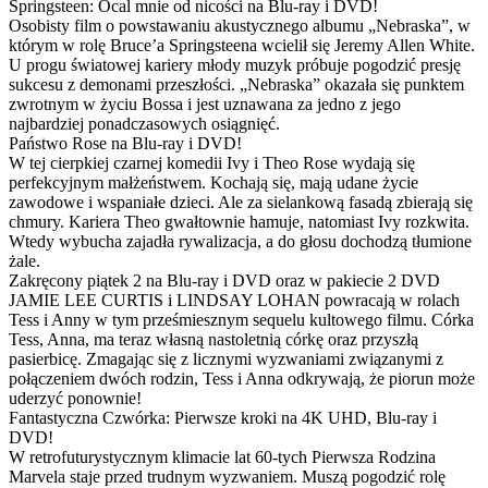
Springsteen: Ocal mnie od nicości na Blu-ray i DVD!
Osobisty film o powstawaniu akustycznego albumu „Nebraska”, w
którym w rolę Bruce’a Springsteena wcielił się Jeremy Allen White.
U progu światowej kariery młody muzyk próbuje pogodzić presję
sukcesu z demonami przeszłości. „Nebraska” okazała się punktem
zwrotnym w życiu Bossa i jest uznawana za jedno z jego
najbardziej ponadczasowych osiągnięć.
Państwo Rose na Blu-ray i DVD!
W tej cierpkiej czarnej komedii Ivy i Theo Rose wydają się
perfekcyjnym małżeństwem. Kochają się, mają udane życie
zawodowe i wspaniałe dzieci. Ale za sielankową fasadą zbierają się
chmury. Kariera Theo gwałtownie hamuje, natomiast Ivy rozkwita.
Wtedy wybucha zajadła rywalizacja, a do głosu dochodzą tłumione
żale.
Zakręcony piątek 2 na Blu-ray i DVD oraz w pakiecie 2 DVD
JAMIE LEE CURTIS i LINDSAY LOHAN powracają w rolach
Tess i Anny w tym prześmiesznym sequelu kultowego filmu. Córka
Tess, Anna, ma teraz własną nastoletnią córkę oraz przyszłą
pasierbicę. Zmagając się z licznymi wyzwaniami związanymi z
połączeniem dwóch rodzin, Tess i Anna odkrywają, że piorun może
uderzyć ponownie!
Fantastyczna Czwórka: Pierwsze kroki na 4K UHD, Blu-ray i
DVD!
W retrofuturystycznym klimacie lat 60-tych Pierwsza Rodzina
Marvela staje przed trudnym wyzwaniem. Muszą pogodzić rolę