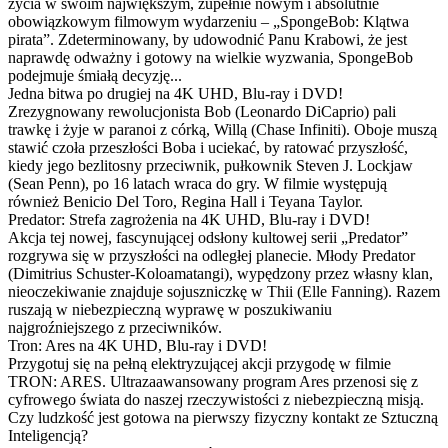
życia w swoim największym, zupełnie nowym i absolutnie
obowiązkowym filmowym wydarzeniu – „SpongeBob: Klątwa
pirata”. Zdeterminowany, by udowodnić Panu Krabowi, że jest
naprawdę odważny i gotowy na wielkie wyzwania, SpongeBob
podejmuje śmiałą decyzję...
Jedna bitwa po drugiej na 4K UHD, Blu-ray i DVD!
Zrezygnowany rewolucjonista Bob (Leonardo DiCaprio) pali
trawkę i żyje w paranoi z córką, Willą (Chase Infiniti). Oboje muszą
stawić czoła przeszłości Boba i uciekać, by ratować przyszłość,
kiedy jego bezlitosny przeciwnik, pułkownik Steven J. Lockjaw
(Sean Penn), po 16 latach wraca do gry. W filmie występują
również Benicio Del Toro, Regina Hall i Teyana Taylor.
Predator: Strefa zagrożenia na 4K UHD, Blu-ray i DVD!
Akcja tej nowej, fascynującej odsłony kultowej serii „Predator”
rozgrywa się w przyszłości na odległej planecie. Młody Predator
(Dimitrius Schuster-Koloamatangi), wypędzony przez własny klan,
nieoczekiwanie znajduje sojuszniczkę w Thii (Elle Fanning). Razem
ruszają w niebezpieczną wyprawę w poszukiwaniu
najgroźniejszego z przeciwników.
Tron: Ares na 4K UHD, Blu-ray i DVD!
Przygotuj się na pełną elektryzującej akcji przygodę w filmie
TRON: ARES. Ultrazaawansowany program Ares przenosi się z
cyfrowego świata do naszej rzeczywistości z niebezpieczną misją.
Czy ludzkość jest gotowa na pierwszy fizyczny kontakt ze Sztuczną
Inteligencją?