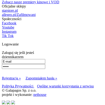
Zobacz nasze premiery kinowe i VOD
Oficjalne sklepy
starstore.pl
allegro.pl/Zafilmowani
Społeczności
Facebook
Youtube
Instagram
Tik Tok
Logowanie
Zaloguj się jeśli jesteś
dziennikarzem
Rejestracja »
Zapomniałem hasła »
Polityka Prywatności
Ogólne warunki korzystania z serwisu
© Galapagos Sp. z o.o.
projekt i wykonanie:
nethouse