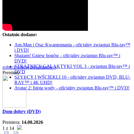
Ostatnio dodane:
Ant-Man i Osa: Kwantomania - oficjalny zwiastun Blu-ray™
i DVD!
Shazam! Gniew bogów - oficjalny zwiastun Blu-ray™ i
DVD!
STRAŻNICY GALAKTYKI VOL 3 - zwiastun Blu-ray™ i
zobacz więcej zwiastunów »
DVD
Premiery
SZYBCY I WŚCIEKLI 10 - oficjalny zwiastun DVD, BLU-
RAY™ i 4K UHD!
Avatar 2: Istota wody - oficjalny zwiastun Blu-ray™ i DVD!
Dom dobry (DVD)
Premiera:
14.08.2026
1 z 14