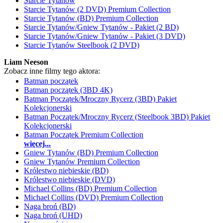
Starcie Tytanów
Starcie Tytanów (2 DVD) Premium Collection
Starcie Tytanów (BD) Premium Collection
Starcie Tytanów/Gniew Tytanów - Pakiet (2 BD)
Starcie Tytanów/Gniew Tytanów - Pakiet (3 DVD)
Starcie Tytanów Steelbook (2 DVD)
Liam Neeson
Zobacz inne filmy tego aktora:
Batman początek
Batman początek (3BD 4K)
Batman Początek/Mroczny Rycerz (3BD) Pakiet
Kolekcjonerski
Batman Początek/Mroczny Rycerz (Steelbook 3BD) Pakiet
Kolekcjonerski
Batman Początek Premium Collection
więcej...
Gniew Tytanów (BD) Premium Collection
Gniew Tytanów Premium Collection
Królestwo niebieskie (BD)
Królestwo niebieskie (DVD)
Michael Collins (BD) Premium Collection
Michael Collins (DVD) Premium Collection
Naga broń (BD)
Naga broń (UHD)