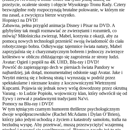
przeżycie, ocalenie siostry i objęcie Wysokiego Tronu Rady. Cztery
bezwzględne rody rozpoczynają brutalne polowanie, w którym nie
ma zasad, a zwycięzca bierze wszystko.
Hopnięci na DVD!
Zabawna, pełna przygód animacja Disney i Pixar na DVD. A
gdybyśmy tak mogli rozmawiać ze zwierzętami i rozumieli, co
mówią? Miłośniczka zwierząt, Mabel, korzysta z okazji, aby za
pomocą nowych technologii przenieść swoją świadomość do ciała
robotycznego bobra. Odkrywając tajemnice świata natury, Mabel
zaprzyjaźnia się z charyzmatycznym bobrem i jednoczy zwierzęce
królestwo w obliczu zbliżającego się zagrożenia ze strony ludzi.
Avatar: Ogień i popiół na 4K UHD, Blu-ray i DVD!
Powróć do zapierającego dech w piersiach świata Pandory w
najbardziej, jak dotąd, monumentalnej odsłonie sagi Avatar. Jake i
Neytiri mierzą się z bolesną stratą i wyruszają w podróż przez
spektakularne i nieznane krainy z koczowniczymi Wietrznymi
Kupcami. Pojawia się jednak nowy wróg dowodzony przez okrutną
Varang - to Ludzie Popiołu, wojowniczy klan, który odwrócił się od
Eywy i zerwał z pradawnymi tradycjami Na'vi.
Pomocy na Blu-ray i DVD!
W tym tętniącym czarnym humorem thrillerze psychologicznym
dwoje współpracowników (Rachel McAdams i Dylan O’Brien),
którzy jako jedyni uchodzą z życiem z katastrofy samolotu, trafia na
bezludną wyspę. Aby przetrwać, muszą przezwyciężyć wzajemną
niechęć i nauczyć się współpracować. Biurowe zasady już tu nie