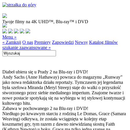
Twoje filmy na 4K UHD™, Blu-ray™ i DVD
Menu »
« Zamknij
O nas
Premiery
Zapowiedzi
Newsy
Katalog filmów
szukanie zaawansowane »
Diabeł ubiera się u Prady 2 na Blu-ray i DVD!
Andy Sachs (Anne Hathaway) powraca do magazynu „Runway”
jako nowa redaktorka działu reportaży. Tymczasem jej legendarna
była szefowa Miranda (Meryl Streep) staje do walki o przyszłość
stworzonego przez siebie medialnego imperium. Znajome twarze i
nowe postacie spotykają się na wybiegu w tej stylowej kontynuacji
kultowego hitu.
Zabawa w pochowanego 2 na Blu-ray i DVD!
Niedługo po krwawym starciu z rodziną Le Domas, Grace (Samara
Weaving) odkrywa, że została wciągnięta w kolejny etap
koszmarnej gry, tym razem z dawno niewidzianą siostrą Faith
(Kathryn Newton) u boku. Grace ma tylko jedną szansę na