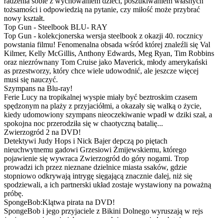
radzenia sobie z wychowaniem dzieci, poszukiwaniem własnych
tożsamości i odpowiedzią na pytanie, czy miłość może przybrać
nowy kształt.
Top Gun - Steelbook BLU- RAY
Top Gun - kolekcjonerska wersja steelbook z okazji 40. rocznicy
powstania filmu! Fenomenalna obsada wśród której znaleźli się Val
Kilmer, Kelly McGillis, Anthony Edwards, Meg Ryan, Tim Robbins
oraz niezrównany Tom Cruise jako Maverick, młody amerykański
as przestworzy, który chce wiele udowodnić, ale jeszcze więcej
musi się nauczyć.
Szympans na Blu-ray!
Ferie Lucy na tropikalnej wyspie miały być beztroskim czasem
spędzonym na plaży z przyjaciółmi, a okazały się walką o życie,
kiedy udomowiony szympans nieoczekiwanie wpadł w dziki szał, a
spokojna noc przerodziła się w chaotyczną batalię...
Zwierzogród 2 na DVD!
Detektywi Judy Hops i Nick Bajer depczą po piętach
nieuchwytnemu gadowi Grzesiowi Żmijewskiemu, którego
pojawienie się wywraca Zwierzogród do góry nogami. Trop
prowadzi ich przez nieznane dzielnice miasta ssaków, gdzie
stopniowo odkrywają intrygę sięgającą znacznie dalej, niż się
spodziewali, a ich partnerski układ zostaje wystawiony na poważną
próbę.
SpongeBob:Klątwa pirata na DVD!
SpongeBob i jego przyjaciele z Bikini Dolnego wyruszają w rejs