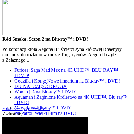
Ród Smoka, Sezon 2 na Blu-ray™ i DVD!
Po koronacji króla Aegona II i śmierci syna królowej Rhaenyry
dochodzi do rozłamu w rodzie Targaryenów. Aegon II rządzi
z Żelaznego...
Furiosa: Saga Mad Max na 4K UHD™, BLU-RAY™
I DVD!
Godzilla i Kong: Nowe imperium na Blu-ray™ i DVD!
DIUNA: CZĘŚĆ DRUGA
Wonka już na Blu-ray™ i DVD!
Aquaman i Zaginione Królestwo na 4K UHD™, Blu-ray™
i DVD!
Marvels na Blu-ray™ i DVD!
zobacz więcej newsów »
Psi Patrol: Wielki Film na DVD!
Zwiastuny