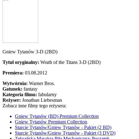
Gniew Tytanów 3-D (2BD)
Tytuł oryginalny:
Wrath of the Titans 3-D (2BD)
Premiera:
03.08.2012
Wytwórnia:
Warner Bros.
Gatunek:
fantasy
Kategoria filmu:
fabularny
Reżyser:
Jonathan Liebesman
Zobacz inne filmy tego reżysera:
Gniew Tytanów (BD) Premium Collection
Gniew Tytanów Premium Collection
Starcie Tytanów/Gniew Tytanów - Pakiet (2 BD)
Starcie Tytanów/Gniew Tytanów - Pakiet (3 DVD)
Teksańska Masakra Piłą Mechaniczną: Początek