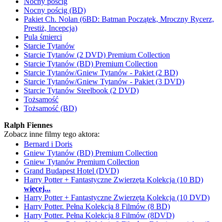
Nocny pościg
Nocny pościg (BD)
Pakiet Ch. Nolan (6BD: Batman Początek, Mroczny Rycerz,
Prestiż, Incepcja)
Pula śmierci
Starcie Tytanów
Starcie Tytanów (2 DVD) Premium Collection
Starcie Tytanów (BD) Premium Collection
Starcie Tytanów/Gniew Tytanów - Pakiet (2 BD)
Starcie Tytanów/Gniew Tytanów - Pakiet (3 DVD)
Starcie Tytanów Steelbook (2 DVD)
Tożsamość
Tożsamość (BD)
Ralph Fiennes
Zobacz inne filmy tego aktora:
Bernard i Doris
Gniew Tytanów (BD) Premium Collection
Gniew Tytanów Premium Collection
Grand Budapest Hotel (DVD)
Harry Potter + Fantastyczne Zwierzęta Kolekcja (10 BD)
więcej...
Harry Potter + Fantastyczne Zwierzęta Kolekcja (10 DVD)
Harry Potter. Pełna Kolekcja 8 Filmów (8 BD)
Harry Potter. Pełna Kolekcja 8 Filmów (8DVD)