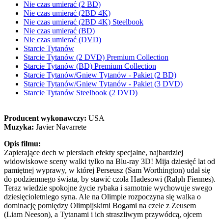
Nie czas umierać (2 BD)
Nie czas umierać (2BD 4K)
Nie czas umierać (2BD 4K) Steelbook
Nie czas umierać (BD)
Nie czas umierać (DVD)
Starcie Tytanów
Starcie Tytanów (2 DVD) Premium Collection
Starcie Tytanów (BD) Premium Collection
Starcie Tytanów/Gniew Tytanów - Pakiet (2 BD)
Starcie Tytanów/Gniew Tytanów - Pakiet (3 DVD)
Starcie Tytanów Steelbook (2 DVD)
Producent wykonawczy:
USA
Muzyka:
Javier Navarrete
Opis filmu:
Zapierające dech w piersiach efekty specjalne, najbardziej
widowiskowe sceny walki tylko na Blu-ray 3D! Mija dziesięć lat od
pamiętnej wyprawy, w której Perseusz (Sam Worthington) udał się
do podziemnego świata, by stawić czoła Hadesowi (Ralph Fiennes).
Teraz wiedzie spokojne życie rybaka i samotnie wychowuje swego
dziesięcioletniego syna. Ale na Olimpie rozpoczyna się walka o
dominację pomiędzy Olimpijskimi Bogami na czele z Zeusem
(Liam Neeson), a Tytanami i ich straszliwym przywódcą, ojcem