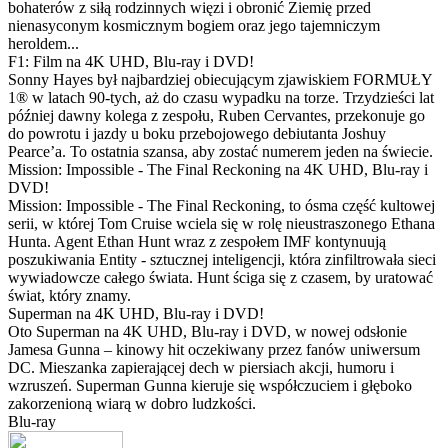
bohaterów z siłą rodzinnych więzi i obronić Ziemię przed
nienasyconym kosmicznym bogiem oraz jego tajemniczym
heroldem...
F1: Film na 4K UHD, Blu-ray i DVD!
Sonny Hayes był najbardziej obiecującym zjawiskiem FORMUŁY
1® w latach 90-tych, aż do czasu wypadku na torze. Trzydzieści lat
później dawny kolega z zespołu, Ruben Cervantes, przekonuje go
do powrotu i jazdy u boku przebojowego debiutanta Joshuy
Pearce’a. To ostatnia szansa, aby zostać numerem jeden na świecie.
Mission: Impossible - The Final Reckoning na 4K UHD, Blu-ray i
DVD!
Mission: Impossible - The Final Reckoning, to ósma część kultowej
serii, w której Tom Cruise wciela się w rolę nieustraszonego Ethana
Hunta. Agent Ethan Hunt wraz z zespołem IMF kontynuują
poszukiwania Entity - sztucznej inteligencji, która zinfiltrowała sieci
wywiadowcze całego świata. Hunt ściga się z czasem, by uratować
świat, który znamy.
Superman na 4K UHD, Blu-ray i DVD!
Oto Superman na 4K UHD, Blu-ray i DVD, w nowej odsłonie
Jamesa Gunna – kinowy hit oczekiwany przez fanów uniwersum
DC. Mieszanka zapierającej dech w piersiach akcji, humoru i
wzruszeń. Superman Gunna kieruje się współczuciem i głęboko
zakorzenioną wiarą w dobro ludzkości.
Blu-ray