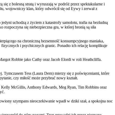
 się z bolesną stratą i wyruszają w podróż przez spektakularne i
, wojowniczy klan, który odwrócił się od Eywy i zerwał z
yni uchodzą z życiem z katastrofy samolotu, trafia na bezludną
rozpoczyna się niebezpieczna gra, w której bronią są siła
ierpiącego na chroniczną bezsenność konsumpcyjnego maniaka,
 fizycznych i psychicznych granic. Ponadto ich relację komplikuje
argot Robbie jako Cathy oraz Jacob Elordi w roli Heathcliffa.
ej. Tymczasem Tess (Laura Dern) mierzy się z poświęceniami, które
ytanie, czy miłość może przybrać nowy kształt.
er, Kelly McGillis, Anthony Edwards, Meg Ryan, Tim Robbins oraz
yć.
omowiony szympans nieoczekiwanie wpadł w dziki szał, a spokojna noc
ierzogród do góry nogami. Trop prowadzi ich przez nieznane