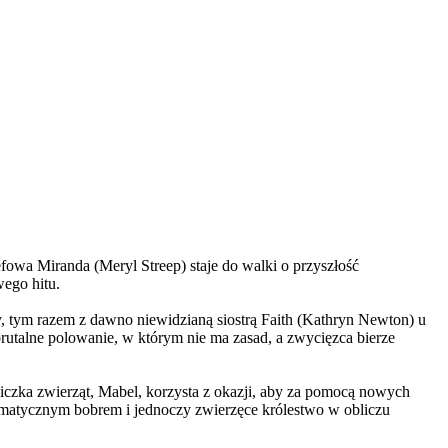
wa Miranda (Meryl Streep) staje do walki o przyszłość
wego hitu.
, tym razem z dawno niewidzianą siostrą Faith (Kathryn Newton) u
brutalne polowanie, w którym nie ma zasad, a zwycięzca bierze
czka zwierząt, Mabel, korzysta z okazji, aby za pomocą nowych
yzmatycznym bobrem i jednoczy zwierzęce królestwo w obliczu