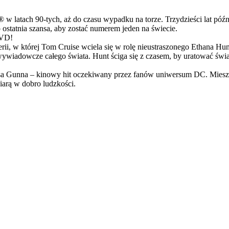
latach 90-tych, aż do czasu wypadku na torze. Trzydzieści lat późn
ostatnia szansa, aby zostać numerem jeden na świecie.
DVD!
serii, w której Tom Cruise wciela się w rolę nieustraszonego Ethana 
ci wywiadowcze całego świata. Hunt ściga się z czasem, by uratować świ
Gunna – kinowy hit oczekiwany przez fanów uniwersum DC. Mieszanka
arą w dobro ludzkości.