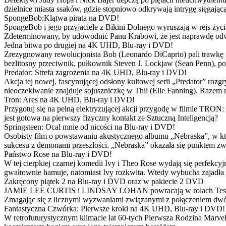
dzielnice miasta ssaków, gdzie stopniowo odkrywają intrygę sięgającą
SpongeBob:Klątwa pirata na DVD!
SpongeBob i jego przyjaciele z Bikini Dolnego wyruszają w rejs 
Zdeterminowany, by udowodnić Panu Krabowi, że jest naprawdę odw
Jedna bitwa po drugiej na 4K UHD, Blu-ray i DVD!
Zrezygnowany rewolucjonista Bob (Leonardo DiCaprio) pali trawkę i ż
bezlitosny przeciwnik, pułkownik Steven J. Lockjaw (Sean Penn), po 
Predator: Strefa zagrożenia na 4K UHD, Blu-ray i DVD!
Akcja tej nowej, fascynującej odsłony kultowej serii „Predator” roz
nieoczekiwanie znajduje sojuszniczkę w Thii (Elle Fanning). Razem
Tron: Ares na 4K UHD, Blu-ray i DVD!
Przygotuj się na pełną elektryzującej akcji przygodę w filmie TRON
jest gotowa na pierwszy fizyczny kontakt ze Sztuczną Inteligencją?
Springsteen: Ocal mnie od nicości na Blu-ray i DVD!
Osobisty film o powstawaniu akustycznego albumu „Nebraska”, w któ
sukcesu z demonami przeszłości. „Nebraska” okazała się punktem zw
Państwo Rose na Blu-ray i DVD!
W tej cierpkiej czarnej komedii Ivy i Theo Rose wydają się perfekcy
gwałtownie hamuje, natomiast Ivy rozkwita. Wtedy wybucha zajadła r
Zakręcony piątek 2 na Blu-ray i DVD oraz w pakiecie 2 DVD
JAMIE LEE CURTIS i LINDSAY LOHAN powracają w rolach Tess i Anny
Zmagając się z licznymi wyzwaniami związanymi z połączeniem dwóc
Fantastyczna Czwórka: Pierwsze kroki na 4K UHD, Blu-ray i DVD!
W retrofuturystycznym klimacie lat 60-tych Pierwsza Rodzina Marve