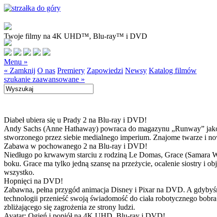
Twoje filmy na 4K UHD™, Blu-ray™ i DVD
Menu »
« Zamknij
O nas
Premiery
Zapowiedzi
Newsy
Katalog filmów
szukanie zaawansowane »
Diabeł ubiera się u Prady 2 na Blu-ray i DVD!
Andy Sachs (Anne Hathaway) powraca do magazynu „Runway” jako now
stworzonego przez siebie medialnego imperium. Znajome twarze i now
Zabawa w pochowanego 2 na Blu-ray i DVD!
Niedługo po krwawym starciu z rodziną Le Domas, Grace (Samara Wea
boku. Grace ma tylko jedną szansę na przeżycie, ocalenie siostry i
wszystko.
Hopnięci na DVD!
Zabawna, pełna przygód animacja Disney i Pixar na DVD. A gdybyśmy
technologii przenieść swoją świadomość do ciała robotycznego bobra
zbliżającego się zagrożenia ze strony ludzi.
Avatar: Ogień i popiół na 4K UHD, Blu-ray i DVD!