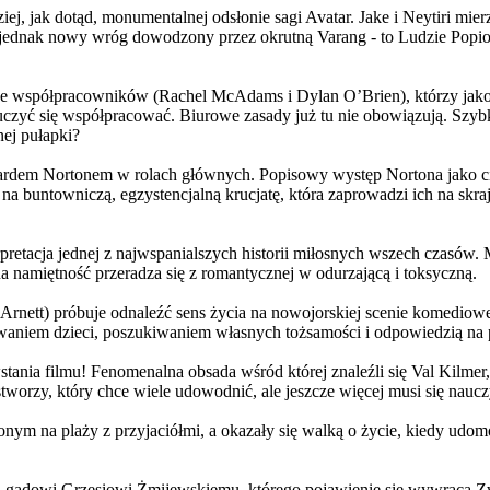
j, jak dotąd, monumentalnej odsłonie sagi Avatar. Jake i Neytiri mierzą
jednak nowy wróg dowodzony przez okrutną Varang - to Ludzie Popiołu
 współpracowników (Rachel McAdams i Dylan O’Brien), którzy jako jed
yć się współpracować. Biurowe zasady już tu nie obowiązują. Szybko 
nej pułapki?
wardem Nortonem w rolach głównych. Popisowy występ Nortona jako c
a buntowniczą, egzystencjalną krucjatę, która zaprowadzi ich na skraj
etacja jednej z najwspanialszych historii miłosnych wszech czasów. M
na namiętność przeradza się z romantycznej w odurzającą i toksyczną.
Arnett) próbuje odnaleźć sens życia na nowojorskiej scenie komediow
owaniem dzieci, poszukiwaniem własnych tożsamości i odpowiedzią na p
wstania filmu! Fenomenalna obsada wśród której znaleźli się Val Kilm
orzy, który chce wiele udowodnić, ale jeszcze więcej musi się naucz
onym na plaży z przyjaciółmi, a okazały się walką o życie, kiedy ud
 gadowi Grzesiowi Żmijewskiemu, którego pojawienie się wywraca Zw