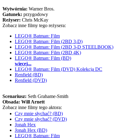
Wytwórnia:
Warner Bros.
Gatunek:
przygodowy
Reżyser:
Chris McKay
Zobacz inne filmy tego reżysera:
LEGO® Batman: Film
LEGO® Batman: Film (2BD 3-D)
LEGO® Batman: Film (2BD 3-D STEELBOOK)
LEGO® Batman: Film (2BD 4K)
LEGO® Batman: Film (BD)
więcej...
LEGO® Batman: Film (DVD) Kolekcja DC
Renfield (BD)
Renfield (DVD)
Scenariusz:
Seth Grahame-Smith
Obsada:
Will Arnett
Zobacz inne filmy tego aktora:
Czy mnie słychać? (BD)
Czy mnie słychać? (DVD)
Jonah Hex
Jonah Hex (BD)
LEGO® Batman: Film