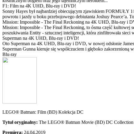
kosmicznym bogiem oraz jego tajemniczym heroldem...
F1: Film na 4K UHD, Blu-ray i DVD!
Sonny Hayes był najbardziej obiecującym zjawiskiem FORMUŁY 1® w 
powrotu i jazdy u boku przebojowego debiutanta Joshuy Pearce’a. To 
Mission: Impossible - The Final Reckoning na 4K UHD, Blu-ray i 
Mission: Impossible - The Final Reckoning, to ósma część kultowej 
poszukiwania Entity - sztucznej inteligencji, która zinfiltrowała sie
Superman na 4K UHD, Blu-ray i DVD!
Oto Superman na 4K UHD, Blu-ray i DVD, w nowej odsłonie Jamesa 
Superman Gunna kieruje się współczuciem i głęboko zakorzenioną wi
Blu-ray
LEGO® Batman: Film (BD) Kolekcja DC
Tytuł oryginalny:
The LEGO® Batman Movie (BD) DC Collection
Premiera:
24.04.2019