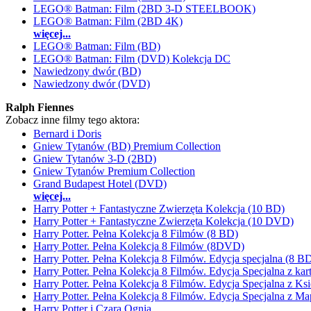
LEGO® Batman: Film (2BD 3-D STEELBOOK)
LEGO® Batman: Film (2BD 4K)
więcej...
LEGO® Batman: Film (BD)
LEGO® Batman: Film (DVD) Kolekcja DC
Nawiedzony dwór (BD)
Nawiedzony dwór (DVD)
Ralph Fiennes
Zobacz inne filmy tego aktora:
Bernard i Doris
Gniew Tytanów (BD) Premium Collection
Gniew Tytanów 3-D (2BD)
Gniew Tytanów Premium Collection
Grand Budapest Hotel (DVD)
więcej...
Harry Potter + Fantastyczne Zwierzęta Kolekcja (10 BD)
Harry Potter + Fantastyczne Zwierzęta Kolekcja (10 DVD)
Harry Potter. Pełna Kolekcja 8 Filmów (8 BD)
Harry Potter. Pełna Kolekcja 8 Filmów (8DVD)
Harry Potter. Pełna Kolekcja 8 Filmów. Edycja specjalna (8 
Harry Potter. Pełna Kolekcja 8 Filmów. Edycja Specjalna z k
Harry Potter. Pełna Kolekcja 8 Filmów. Edycja Specjalna z K
Harry Potter. Pełna Kolekcja 8 Filmów. Edycja Specjalna z 
Harry Potter i Czara Ognia