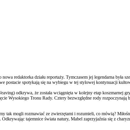
a redaktorka działu reportaży. Tymczasem jej legendarna była szefo
e postacie spotykają się na wybiegu w tej stylowej kontynuacji kulto
ving) odkrywa, że została wciągnięta w kolejny etap koszmarnej gry
 objęcie Wysokiego Tronu Rady. Cztery bezwzględne rody rozpoczynają 
 tak mogli rozmawiać ze zwierzętami i rozumieli, co mówią? Miłośni
. Odkrywając tajemnice świata natury, Mabel zaprzyjaźnia się z char