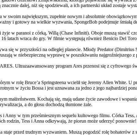
 znacznie dalej, niż się spodziewali, a ich partnerski układ zostaje w
życia w swoim największym, zupełnie nowym i absolutnie obowiązkowy
ażny i gotowy na wielkie wyzwania, SpongeBob podejmuje śmiałą dec
yje w paranoi z córką, Willą (Chase Infiniti). Oboje muszą stawić czoł
16 latach wraca do gry. W filmie występują również Benicio Del Toro,
grywa się w przyszłości na odległej planecie. Młody Predator (Dimitri
 ruszają w niebezpieczną wyprawę w poszukiwaniu najgroźniejszego z
: ARES. Ultrazaawansowany program Ares przenosi się z cyfrowego świ
rym w rolę Bruce’a Springsteena wcielił się Jeremy Allen White. U p
rotnym w życiu Bossa i jest uznawana za jedno z jego najbardziej po
jnym małżeństwem. Kochają się, mają udane życie zawodowe i wspaniałe
ywalizacja, a do głosu dochodzą tłumione żale.
 w tym prześmiesznym sequelu kultowego filmu. Córka Tess, Anna, 
h rodzin, Tess i Anna odkrywają, że piorun może uderzyć ponownie!
la staje przed trudnym wyzwaniem. Muszą pogodzić rolę bohaterów z s