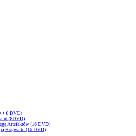
BD + 8 DVD)
artami (8DVD)
sięgą Artefaktów (16 DVD)
Mapą Hogwartu (16 DVD)