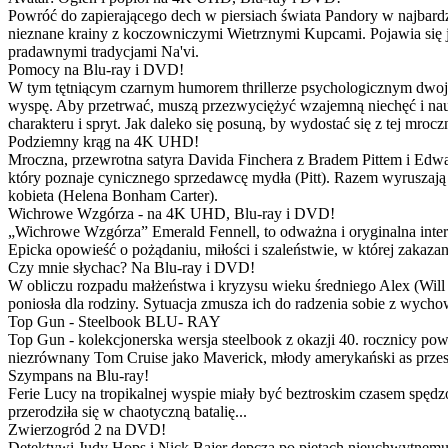
Powróć do zapierającego dech w piersiach świata Pandory w najbardzie
nieznane krainy z koczowniczymi Wietrznymi Kupcami. Pojawia się 
pradawnymi tradycjami Na'vi.
Pomocy na Blu-ray i DVD!
W tym tętniącym czarnym humorem thrillerze psychologicznym dwoje
wyspę. Aby przetrwać, muszą przezwyciężyć wzajemną niechęć i naucz
charakteru i spryt. Jak daleko się posuną, by wydostać się z tej mrocz
Podziemny krąg na 4K UHD!
Mroczna, przewrotna satyra Davida Finchera z Bradem Pittem i Ed
który poznaje cynicznego sprzedawcę mydła (Pitt). Razem wyruszają n
kobieta (Helena Bonham Carter).
Wichrowe Wzgórza - na 4K UHD, Blu-ray i DVD!
„Wichrowe Wzgórza” Emerald Fennell, to odważna i oryginalna interpr
Epicka opowieść o pożądaniu, miłości i szaleństwie, w której zakaza
Czy mnie słychac? Na Blu-ray i DVD!
W obliczu rozpadu małżeństwa i kryzysu wieku średniego Alex (Will 
poniosła dla rodziny. Sytuacja zmusza ich do radzenia sobie z wych
Top Gun - Steelbook BLU- RAY
Top Gun - kolekcjonerska wersja steelbook z okazji 40. rocznicy po
niezrównany Tom Cruise jako Maverick, młody amerykański as przestw
Szympans na Blu-ray!
Ferie Lucy na tropikalnej wyspie miały być beztroskim czasem spędz
przerodziła się w chaotyczną batalię...
Zwierzogród 2 na DVD!
Detektywi Judy Hops i Nick Bajer depczą po piętach nieuchwytnemu