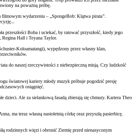
ystawiony na poważną próbę.
m filmowym wydarzeniu – „SpongeBob: Klątwa pirata”.
yzję...
a przeszłości Boba i uciekać, by ratować przyszłość, kiedy jego
 Regina Hall i Teyana Taylor.
us Schuster-Koloamatangi), wypędzony przez własny klan,
 przeciwników.
ata do naszej rzeczywistości z niebezpieczną misją. Czy ludzkość
rogu światowej kariery młody muzyk próbuje pogodzić presję
nadczasowych osiągnięć.
 dzieci. Ale za sielankową fasadą zbierają się chmury. Kariera Theo
ma teraz własną nastoletnią córkę oraz przyszłą pasierbicę.
iłą rodzinnych więzi i obronić Ziemię przed nienasyconym