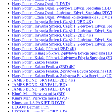
Harry Potter i Czara Ognia (1 DVD)
Harry Potter i Czara Ognia. 2-płytowa Edycja Specjalna (1
Harry Potter i Czara Ognia. 2-płytowa Edycja Specjalna (2DV
Harry Potter i Czara Ognia: Wydanie kolekcjonerskie (3 DVD)
Harry Potter i Insygnia Śmierci, Część 1 (2BD 4K)
Harry Potter i Insygnia Śmierci, Część 1. 2-płytowa Edycja
Harry Potter i Insygnia Śmierci, Część 1. 2-płytowa Edycja S
Harry Potter i Insygnia Śmierci, Część 2 (2BD 4K)
Harry Potter i Insygnia Śmierci, Część 2. 2-płytowa Edycja
Harry Potter i Insygnia Śmierci, Część 2. 2-płytowa Edycja S
Harry Potter i Książę Półkrwi (2BD 4K)
Harry Potter i Książę Półkrwi. 2-płytowa Edycja Specjalna
Harry Potter i Książę Półkrwi. 2-płytowa Edycja Specjalna (
Harry Potter i Zakon Feniksa
Harry Potter i Zakon Feniksa (2BD 4K)
Harry Potter i Zakon Feniksa. 2-płytowa Edycja Specjalna 
Harry Potter i Zakon Feniksa. 2-płytowa Edycja Specjalna (2
JAMES BOND. SKYFALL (2BD 4K)
JAMES BOND. SKYFALL (BD)
JAMES BOND. SKYFALL (DVD)
King's Man: Pierwsza misja (BD)
King's Man: Pierwsza misja (DVD)
Kingsman 1-3 PAKIET (3 DVD)
LEGO® Batman: Film
LEGO® Batman: Film (2BD 3-D)