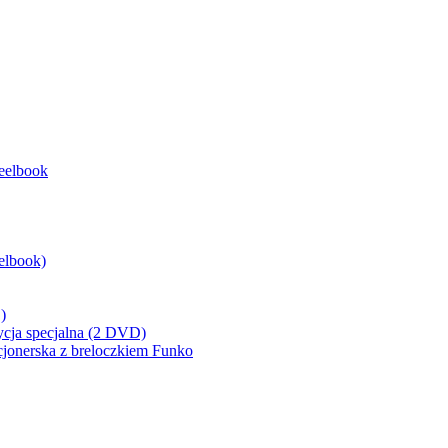
eelbook
elbook)
)
ycja specjalna (2 DVD)
cjonerska z breloczkiem Funko