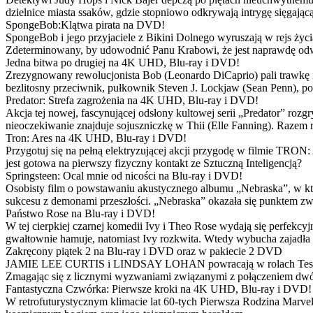
dzielnice miasta ssaków, gdzie stopniowo odkrywają intrygę sięgającą
SpongeBob:Klątwa pirata na DVD!
SpongeBob i jego przyjaciele z Bikini Dolnego wyruszają w rejs 
Zdeterminowany, by udowodnić Panu Krabowi, że jest naprawdę odw
Jedna bitwa po drugiej na 4K UHD, Blu-ray i DVD!
Zrezygnowany rewolucjonista Bob (Leonardo DiCaprio) pali trawkę i ż
bezlitosny przeciwnik, pułkownik Steven J. Lockjaw (Sean Penn), po 
Predator: Strefa zagrożenia na 4K UHD, Blu-ray i DVD!
Akcja tej nowej, fascynującej odsłony kultowej serii „Predator” roz
nieoczekiwanie znajduje sojuszniczkę w Thii (Elle Fanning). Razem
Tron: Ares na 4K UHD, Blu-ray i DVD!
Przygotuj się na pełną elektryzującej akcji przygodę w filmie TRON
jest gotowa na pierwszy fizyczny kontakt ze Sztuczną Inteligencją?
Springsteen: Ocal mnie od nicości na Blu-ray i DVD!
Osobisty film o powstawaniu akustycznego albumu „Nebraska”, w któ
sukcesu z demonami przeszłości. „Nebraska” okazała się punktem zw
Państwo Rose na Blu-ray i DVD!
W tej cierpkiej czarnej komedii Ivy i Theo Rose wydają się perfekcy
gwałtownie hamuje, natomiast Ivy rozkwita. Wtedy wybucha zajadła r
Zakręcony piątek 2 na Blu-ray i DVD oraz w pakiecie 2 DVD
JAMIE LEE CURTIS i LINDSAY LOHAN powracają w rolach Tess i Anny
Zmagając się z licznymi wyzwaniami związanymi z połączeniem dwóc
Fantastyczna Czwórka: Pierwsze kroki na 4K UHD, Blu-ray i DVD!
W retrofuturystycznym klimacie lat 60-tych Pierwsza Rodzina Marve