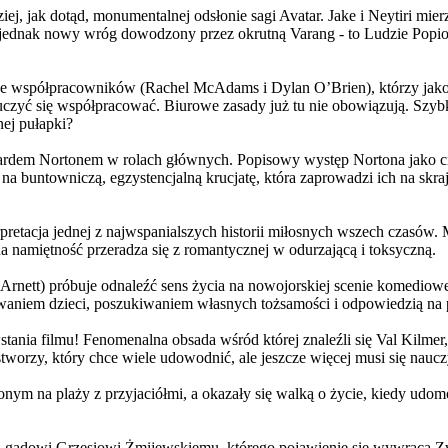
j, jak dotąd, monumentalnej odsłonie sagi Avatar. Jake i Neytiri mierzą
jednak nowy wróg dowodzony przez okrutną Varang - to Ludzie Popiołu
 współpracowników (Rachel McAdams i Dylan O’Brien), którzy jako jed
yć się współpracować. Biurowe zasady już tu nie obowiązują. Szybko 
nej pułapki?
wardem Nortonem w rolach głównych. Popisowy występ Nortona jako c
a buntowniczą, egzystencjalną krucjatę, która zaprowadzi ich na skraj
etacja jednej z najwspanialszych historii miłosnych wszech czasów. M
na namiętność przeradza się z romantycznej w odurzającą i toksyczną.
Arnett) próbuje odnaleźć sens życia na nowojorskiej scenie komediow
owaniem dzieci, poszukiwaniem własnych tożsamości i odpowiedzią na p
wstania filmu! Fenomenalna obsada wśród której znaleźli się Val Kilm
orzy, który chce wiele udowodnić, ale jeszcze więcej musi się naucz
onym na plaży z przyjaciółmi, a okazały się walką o życie, kiedy ud
 gadowi Grzesiowi Żmijewskiemu, którego pojawienie się wywraca Zw