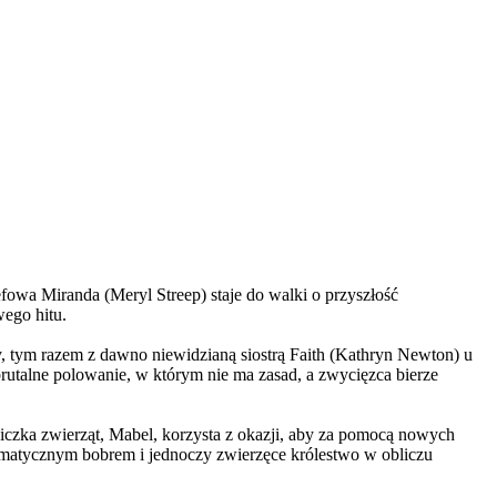
wa Miranda (Meryl Streep) staje do walki o przyszłość
wego hitu.
, tym razem z dawno niewidzianą siostrą Faith (Kathryn Newton) u
brutalne polowanie, w którym nie ma zasad, a zwycięzca bierze
czka zwierząt, Mabel, korzysta z okazji, aby za pomocą nowych
yzmatycznym bobrem i jednoczy zwierzęce królestwo w obliczu