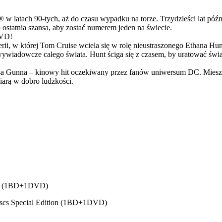
latach 90-tych, aż do czasu wypadku na torze. Trzydzieści lat późn
ostatnia szansa, aby zostać numerem jeden na świecie.
DVD!
serii, w której Tom Cruise wciela się w rolę nieustraszonego Ethana 
ci wywiadowcze całego świata. Hunt ściga się z czasem, by uratować świ
Gunna – kinowy hit oczekiwany przez fanów uniwersum DC. Mieszanka
arą w dobro ludzkości.
alna (1BD+1DVD)
-discs Special Edition (1BD+1DVD)