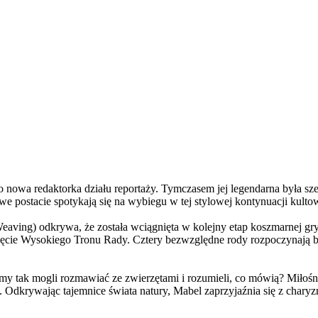
a redaktorka działu reportaży. Tymczasem jej legendarna była szefo
e postacie spotykają się na wybiegu w tej stylowej kontynuacji kulto
ving) odkrywa, że została wciągnięta w kolejny etap koszmarnej gry
 objęcie Wysokiego Tronu Rady. Cztery bezwzględne rody rozpoczynają 
 tak mogli rozmawiać ze zwierzętami i rozumieli, co mówią? Miłośni
. Odkrywając tajemnice świata natury, Mabel zaprzyjaźnia się z char