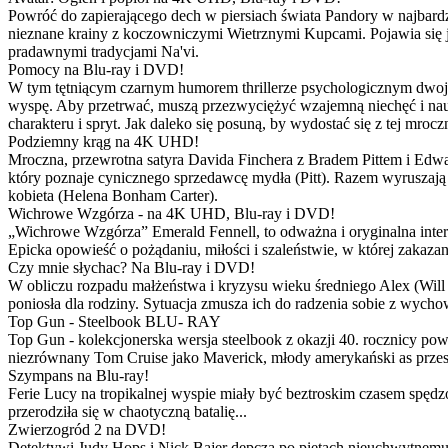
Powróć do zapierającego dech w piersiach świata Pandory w najbardzie
nieznane krainy z koczowniczymi Wietrznymi Kupcami. Pojawia się 
pradawnymi tradycjami Na'vi.
Pomocy na Blu-ray i DVD!
W tym tętniącym czarnym humorem thrillerze psychologicznym dwoje
wyspę. Aby przetrwać, muszą przezwyciężyć wzajemną niechęć i naucz
charakteru i spryt. Jak daleko się posuną, by wydostać się z tej mrocz
Podziemny krąg na 4K UHD!
Mroczna, przewrotna satyra Davida Finchera z Bradem Pittem i Ed
który poznaje cynicznego sprzedawcę mydła (Pitt). Razem wyruszają n
kobieta (Helena Bonham Carter).
Wichrowe Wzgórza - na 4K UHD, Blu-ray i DVD!
„Wichrowe Wzgórza” Emerald Fennell, to odważna i oryginalna interpr
Epicka opowieść o pożądaniu, miłości i szaleństwie, w której zakaza
Czy mnie słychac? Na Blu-ray i DVD!
W obliczu rozpadu małżeństwa i kryzysu wieku średniego Alex (Will 
poniosła dla rodziny. Sytuacja zmusza ich do radzenia sobie z wych
Top Gun - Steelbook BLU- RAY
Top Gun - kolekcjonerska wersja steelbook z okazji 40. rocznicy po
niezrównany Tom Cruise jako Maverick, młody amerykański as przestw
Szympans na Blu-ray!
Ferie Lucy na tropikalnej wyspie miały być beztroskim czasem spędz
przerodziła się w chaotyczną batalię...
Zwierzogród 2 na DVD!
Detektywi Judy Hops i Nick Bajer depczą po piętach nieuchwytnemu