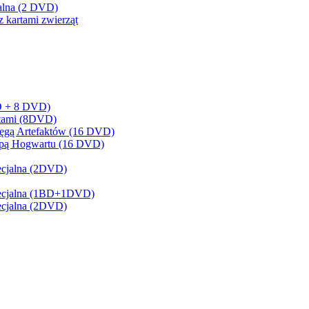
cjalna (2 DVD)
z kartami zwierząt
BD + 8 DVD)
artami (8DVD)
sięgą Artefaktów (16 DVD)
Mapą Hogwartu (16 DVD)
pecjalna (2DVD)
 Specjalna (1BD+1DVD)
pecjalna (2DVD)