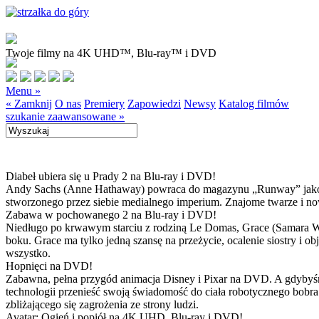
Twoje filmy na 4K UHD™, Blu-ray™ i DVD
Menu »
« Zamknij
O nas
Premiery
Zapowiedzi
Newsy
Katalog filmów
szukanie zaawansowane »
Diabeł ubiera się u Prady 2 na Blu-ray i DVD!
Andy Sachs (Anne Hathaway) powraca do magazynu „Runway” jako now
stworzonego przez siebie medialnego imperium. Znajome twarze i now
Zabawa w pochowanego 2 na Blu-ray i DVD!
Niedługo po krwawym starciu z rodziną Le Domas, Grace (Samara Wea
boku. Grace ma tylko jedną szansę na przeżycie, ocalenie siostry i
wszystko.
Hopnięci na DVD!
Zabawna, pełna przygód animacja Disney i Pixar na DVD. A gdybyśmy
technologii przenieść swoją świadomość do ciała robotycznego bobra
zbliżającego się zagrożenia ze strony ludzi.
Avatar: Ogień i popiół na 4K UHD, Blu-ray i DVD!