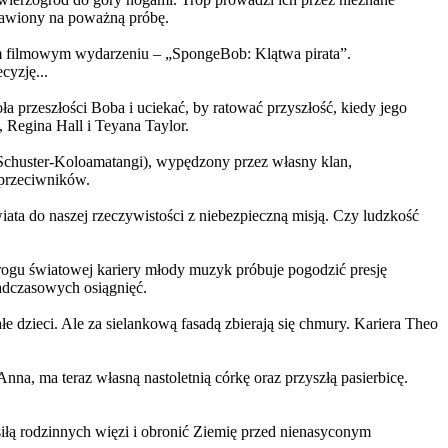
ystawiony na poważną próbę.
m filmowym wydarzeniu – „SpongeBob: Klątwa pirata”.
yzję...
a przeszłości Boba i uciekać, by ratować przyszłość, kiedy jego
 Regina Hall i Teyana Taylor.
us Schuster-Koloamatangi), wypędzony przez własny klan,
 przeciwników.
ata do naszej rzeczywistości z niebezpieczną misją. Czy ludzkość
rogu światowej kariery młody muzyk próbuje pogodzić presję
nadczasowych osiągnięć.
 dzieci. Ale za sielankową fasadą zbierają się chmury. Kariera Theo
ma teraz własną nastoletnią córkę oraz przyszłą pasierbicę.
iłą rodzinnych więzi i obronić Ziemię przed nienasyconym