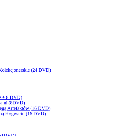
olekcjonerskie (24 DVD)
BD + 8 DVD)
artami (8DVD)
sięgą Artefaktów (16 DVD)
Mapą Hogwartu (16 DVD)
BD+1DVD)