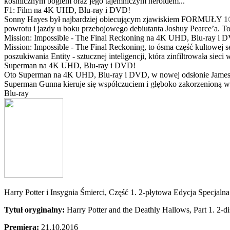
kosmicznym bogiem oraz jego tajemniczym heroldem...
F1: Film na 4K UHD, Blu-ray i DVD!
Sonny Hayes był najbardziej obiecującym zjawiskiem FORMUŁY 1® w 
powrotu i jazdy u boku przebojowego debiutanta Joshuy Pearce’a. To 
Mission: Impossible - The Final Reckoning na 4K UHD, Blu-ray i 
Mission: Impossible - The Final Reckoning, to ósma część kultowej 
poszukiwania Entity - sztucznej inteligencji, która zinfiltrowała sie
Superman na 4K UHD, Blu-ray i DVD!
Oto Superman na 4K UHD, Blu-ray i DVD, w nowej odsłonie Jamesa 
Superman Gunna kieruje się współczuciem i głęboko zakorzenioną wi
Blu-ray
Harry Potter i Insygnia Śmierci, Część 1. 2-płytowa Edycja Specj
Tytuł oryginalny:
Harry Potter and the Deathly Hallows, Part 1. 2
Premiera:
21.10.2016