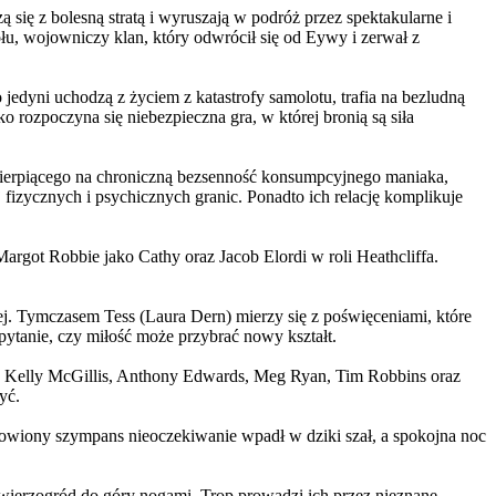
 się z bolesną stratą i wyruszają w podróż przez spektakularne i
, wojowniczy klan, który odwrócił się od Eywy i zerwał z
yni uchodzą z życiem z katastrofy samolotu, trafia na bezludną
rozpoczyna się niebezpieczna gra, w której bronią są siła
ierpiącego na chroniczną bezsenność konsumpcyjnego maniaka,
 fizycznych i psychicznych granic. Ponadto ich relację komplikuje
argot Robbie jako Cathy oraz Jacob Elordi w roli Heathcliffa.
ej. Tymczasem Tess (Laura Dern) mierzy się z poświęceniami, które
ytanie, czy miłość może przybrać nowy kształt.
er, Kelly McGillis, Anthony Edwards, Meg Ryan, Tim Robbins oraz
yć.
omowiony szympans nieoczekiwanie wpadł w dziki szał, a spokojna noc
ierzogród do góry nogami. Trop prowadzi ich przez nieznane