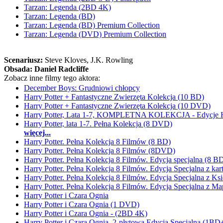
Tarzan: Legenda (2BD 4K)
Tarzan: Legenda (BD)
Tarzan: Legenda (BD) Premium Collection
Tarzan: Legenda (DVD) Premium Collection
Scenariusz:
Steve Kloves
, J.K. Rowling
Obsada:
Daniel Radcliffe
Zobacz inne filmy tego aktora:
December Boys: Grudniowi chłopcy
Harry Potter + Fantastyczne Zwierzęta Kolekcja (10 BD)
Harry Potter + Fantastyczne Zwierzęta Kolekcja (10 DVD)
Harry Potter, Lata 1-7, KOMPLETNA KOLEKCJA - Edycje K
Harry Potter, lata 1-7. Pełna Kolekcja (8 DVD)
więcej...
Harry Potter. Pełna Kolekcja 8 Filmów (8 BD)
Harry Potter. Pełna Kolekcja 8 Filmów (8DVD)
Harry Potter. Pełna Kolekcja 8 Filmów. Edycja specjalna (8 
Harry Potter. Pełna Kolekcja 8 Filmów. Edycja Specjalna z k
Harry Potter. Pełna Kolekcja 8 Filmów. Edycja Specjalna z K
Harry Potter. Pełna Kolekcja 8 Filmów. Edycja Specjalna z 
Harry Potter i Czara Ognia
Harry Potter i Czara Ognia (1 DVD)
Harry Potter i Czara Ognia - (2BD 4K)
Harry Potter i Czara Ognia. 2-płytowa Edycja Specjalna (1