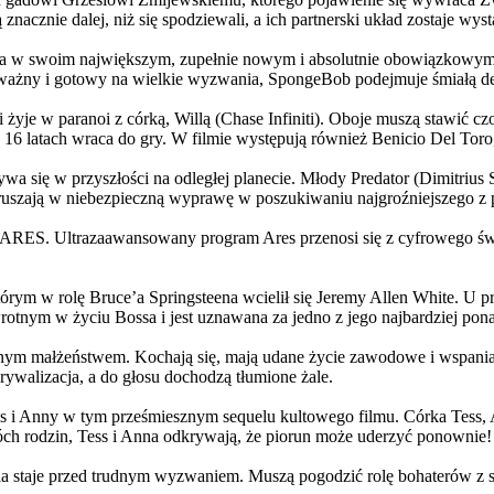
 znacznie dalej, niż się spodziewali, a ich partnerski układ zostaje w
życia w swoim największym, zupełnie nowym i absolutnie obowiązkowy
ażny i gotowy na wielkie wyzwania, SpongeBob podejmuje śmiałą dec
yje w paranoi z córką, Willą (Chase Infiniti). Oboje muszą stawić czoł
16 latach wraca do gry. W filmie występują również Benicio Del Toro,
grywa się w przyszłości na odległej planecie. Młody Predator (Dimitri
 ruszają w niebezpieczną wyprawę w poszukiwaniu najgroźniejszego z
: ARES. Ultrazaawansowany program Ares przenosi się z cyfrowego świ
rym w rolę Bruce’a Springsteena wcielił się Jeremy Allen White. U p
rotnym w życiu Bossa i jest uznawana za jedno z jego najbardziej po
jnym małżeństwem. Kochają się, mają udane życie zawodowe i wspaniałe
ywalizacja, a do głosu dochodzą tłumione żale.
 w tym prześmiesznym sequelu kultowego filmu. Córka Tess, Anna, 
h rodzin, Tess i Anna odkrywają, że piorun może uderzyć ponownie!
la staje przed trudnym wyzwaniem. Muszą pogodzić rolę bohaterów z s