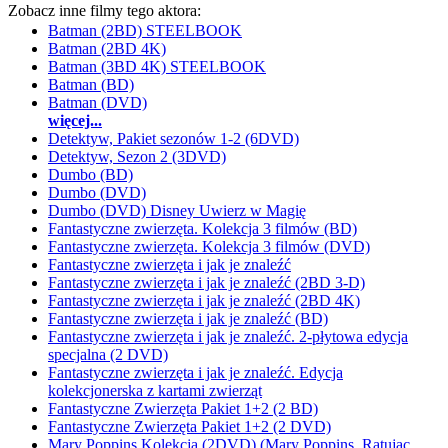
Zobacz inne filmy tego aktora:
Batman (2BD) STEELBOOK
Batman (2BD 4K)
Batman (3BD 4K) STEELBOOK
Batman (BD)
Batman (DVD)
więcej...
Detektyw, Pakiet sezonów 1-2 (6DVD)
Detektyw, Sezon 2 (3DVD)
Dumbo (BD)
Dumbo (DVD)
Dumbo (DVD) Disney Uwierz w Magię
Fantastyczne zwierzęta. Kolekcja 3 filmów (BD)
Fantastyczne zwierzęta. Kolekcja 3 filmów (DVD)
Fantastyczne zwierzęta i jak je znaleźć
Fantastyczne zwierzęta i jak je znaleźć (2BD 3-D)
Fantastyczne zwierzęta i jak je znaleźć (2BD 4K)
Fantastyczne zwierzęta i jak je znaleźć (BD)
Fantastyczne zwierzęta i jak je znaleźć. 2-płytowa edycja
specjalna (2 DVD)
Fantastyczne zwierzęta i jak je znaleźć. Edycja
kolekcjonerska z kartami zwierząt
Fantastyczne Zwierzęta Pakiet 1+2 (2 BD)
Fantastyczne Zwierzęta Pakiet 1+2 (2 DVD)
Mary Poppins Kolekcja (2DVD) (Mary Poppins, Ratując