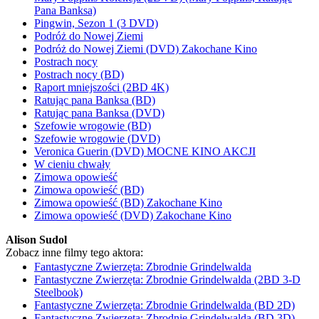
Pana Banksa)
Pingwin, Sezon 1 (3 DVD)
Podróż do Nowej Ziemi
Podróż do Nowej Ziemi (DVD) Zakochane Kino
Postrach nocy
Postrach nocy (BD)
Raport mniejszości (2BD 4K)
Ratując pana Banksa (BD)
Ratując pana Banksa (DVD)
Szefowie wrogowie (BD)
Szefowie wrogowie (DVD)
Veronica Guerin (DVD) MOCNE KINO AKCJI
W cieniu chwały
Zimowa opowieść
Zimowa opowieść (BD)
Zimowa opowieść (BD) Zakochane Kino
Zimowa opowieść (DVD) Zakochane Kino
Alison Sudol
Zobacz inne filmy tego aktora:
Fantastyczne Zwierzęta: Zbrodnie Grindelwalda
Fantastyczne Zwierzęta: Zbrodnie Grindelwalda (2BD 3-D
Steelbook)
Fantastyczne Zwierzęta: Zbrodnie Grindelwalda (BD 2D)
Fantastyczne Zwierzęta: Zbrodnie Grindelwalda (BD 3D)