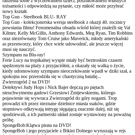
radzenia sobie z wychowaniem dzieci, poszukiwaniem własnych
tożsamości i odpowiedzią na pytanie, czy miłość może przybrać
nowy kształt.
Top Gun - Steelbook BLU- RAY
Top Gun - kolekcjonerska wersja steelbook z okazji 40. rocznicy
powstania filmu! Fenomenalna obsada wśród której znaleźli się Val
Kilmer, Kelly McGillis, Anthony Edwards, Meg Ryan, Tim Robbins
oraz niezrównany Tom Cruise jako Maverick, młody amerykański
as przestworzy, który chce wiele udowodnić, ale jeszcze więcej
musi się nauczyć.
Szympans na Blu-ray!
Ferie Lucy na tropikalnej wyspie miały być beztroskim czasem
spędzonym na plaży z przyjaciółmi, a okazały się walką o życie,
kiedy udomowiony szympans nieoczekiwanie wpadł w dziki szał, a
spokojna noc przerodziła się w chaotyczną batalię...
Zwierzogród 2 na DVD!
Detektywi Judy Hops i Nick Bajer depczą po piętach
nieuchwytnemu gadowi Grzesiowi Żmijewskiemu, którego
pojawienie się wywraca Zwierzogród do góry nogami. Trop
prowadzi ich przez nieznane dzielnice miasta ssaków, gdzie
stopniowo odkrywają intrygę sięgającą znacznie dalej, niż się
spodziewali, a ich partnerski układ zostaje wystawiony na poważną
próbę.
SpongeBob:Klątwa pirata na DVD!
SpongeBob i jego przyjaciele z Bikini Dolnego wyruszają w rejs