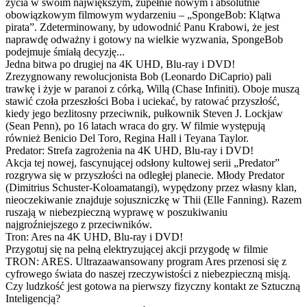
życia w swoim największym, zupełnie nowym i absolutnie
obowiązkowym filmowym wydarzeniu – „SpongeBob: Klątwa
pirata”. Zdeterminowany, by udowodnić Panu Krabowi, że jest
naprawdę odważny i gotowy na wielkie wyzwania, SpongeBob
podejmuje śmiałą decyzję...
Jedna bitwa po drugiej na 4K UHD, Blu-ray i DVD!
Zrezygnowany rewolucjonista Bob (Leonardo DiCaprio) pali
trawkę i żyje w paranoi z córką, Willą (Chase Infiniti). Oboje muszą
stawić czoła przeszłości Boba i uciekać, by ratować przyszłość,
kiedy jego bezlitosny przeciwnik, pułkownik Steven J. Lockjaw
(Sean Penn), po 16 latach wraca do gry. W filmie występują
również Benicio Del Toro, Regina Hall i Teyana Taylor.
Predator: Strefa zagrożenia na 4K UHD, Blu-ray i DVD!
Akcja tej nowej, fascynującej odsłony kultowej serii „Predator”
rozgrywa się w przyszłości na odległej planecie. Młody Predator
(Dimitrius Schuster-Koloamatangi), wypędzony przez własny klan,
nieoczekiwanie znajduje sojuszniczkę w Thii (Elle Fanning). Razem
ruszają w niebezpieczną wyprawę w poszukiwaniu
najgroźniejszego z przeciwników.
Tron: Ares na 4K UHD, Blu-ray i DVD!
Przygotuj się na pełną elektryzującej akcji przygodę w filmie
TRON: ARES. Ultrazaawansowany program Ares przenosi się z
cyfrowego świata do naszej rzeczywistości z niebezpieczną misją.
Czy ludzkość jest gotowa na pierwszy fizyczny kontakt ze Sztuczną
Inteligencją?