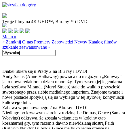
Twoje filmy na 4K UHD™, Blu-ray™ i DVD
Menu »
« Zamknij
O nas
Premiery
Zapowiedzi
Newsy
Katalog filmów
szukanie zaawansowane »
Diabeł ubiera się u Prady 2 na Blu-ray i DVD!
Andy Sachs (Anne Hathaway) powraca do magazynu „Runway”
jako nowa redaktorka działu reportaży. Tymczasem jej legendarna
była szefowa Miranda (Meryl Streep) staje do walki o przyszłość
stworzonego przez siebie medialnego imperium. Znajome twarze i
nowe postacie spotykają się na wybiegu w tej stylowej kontynuacji
kultowego hitu.
Zabawa w pochowanego 2 na Blu-ray i DVD!
Niedługo po krwawym starciu z rodziną Le Domas, Grace (Samara
Weaving) odkrywa, że została wciągnięta w kolejny etap
koszmarnej gry, tym razem z dawno niewidzianą siostrą Faith
(Kathryn Newton) u boku. Grace ma tylko jedną szansę na