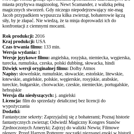
miasta przybywa magizoolog, Newt Scamander, z walizką pełną
magicznych stworzeń. Gdy niczego niepodejrzewający nie-mag
Jacob przypadkiem wypuszcza kilka zwierząt, bohaterowie łączą
siły, by je złapać. Nie wiedzą, że ta misja doprowadzi ich do
konfrontacji z ciemnymi mocami.
Rok produkcji:
2016
Kraj produkcji:
USA
Czas trwania filmu:
133 min.
Wersja wydania:
1
Wersje językowe filmu:
angielska, rosyjska, niemiecka, węgierska,
turecka, rumuńska, czeska, polski dubbing, słowacka, hindi
Dźwięk wersji oryginalnej filmu:
Dolby Atmos
Napisy:
słoweńskie, rumuńskie, słowackie, estońskie, litewskie,
łotewskie, angielskie, polskie, węgierskie, rosyjskie, arabskie,
tureckie, bułgarskie, chorwackie, czeskie, niemieckie, portugalskie,
hebrajskie
Wersja dla niesłyszących:
j. angielski
Licencja:
film do sprzedaży detalicznej bez licencji do
wypożyczania
Dodatki:
Fantastyczne sekrety: Zaprzyjaźnij się z bohaterami; Poznaj historie
fantastycznych zwierząt; Odwiedź Magiczny Kongres Stanów
Zjednoczonych Ameryki; Zajrzyj do walizki Newta; Filmowe
plenery. Przed Harrym Potterem: początki nieznanej epoki w historii