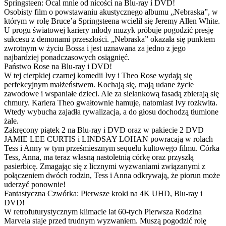
Springsteen: Ocal mnie od nicości na Blu-ray i DVD!
Osobisty film o powstawaniu akustycznego albumu „Nebraska”, w
którym w rolę Bruce’a Springsteena wcielił się Jeremy Allen White.
U progu światowej kariery młody muzyk próbuje pogodzić presję
sukcesu z demonami przeszłości. „Nebraska” okazała się punktem
zwrotnym w życiu Bossa i jest uznawana za jedno z jego
najbardziej ponadczasowych osiągnięć.
Państwo Rose na Blu-ray i DVD!
W tej cierpkiej czarnej komedii Ivy i Theo Rose wydają się
perfekcyjnym małżeństwem. Kochają się, mają udane życie
zawodowe i wspaniałe dzieci. Ale za sielankową fasadą zbierają się
chmury. Kariera Theo gwałtownie hamuje, natomiast Ivy rozkwita.
Wtedy wybucha zajadła rywalizacja, a do głosu dochodzą tłumione
żale.
Zakręcony piątek 2 na Blu-ray i DVD oraz w pakiecie 2 DVD
JAMIE LEE CURTIS i LINDSAY LOHAN powracają w rolach
Tess i Anny w tym prześmiesznym sequelu kultowego filmu. Córka
Tess, Anna, ma teraz własną nastoletnią córkę oraz przyszłą
pasierbicę. Zmagając się z licznymi wyzwaniami związanymi z
połączeniem dwóch rodzin, Tess i Anna odkrywają, że piorun może
uderzyć ponownie!
Fantastyczna Czwórka: Pierwsze kroki na 4K UHD, Blu-ray i
DVD!
W retrofuturystycznym klimacie lat 60-tych Pierwsza Rodzina
Marvela staje przed trudnym wyzwaniem. Muszą pogodzić rolę