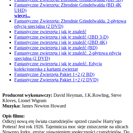
Fantastyczne Zwierzęta: Zbrodnie Grindelwalda (BD 4K
UHD)
więcej...
Fantastyczne Zwierzęta: Zbrodnie Grindelwalda. 2-płytowa
edycja specjalna (2 DVD)
Fantastyczne zwierzęta i jak je znaleźć
Fantastyczne zwierzęta i jak je znaleźć (2BD 3-D)
Fantastyczne zwierzęta i jak je znaleźć (2BD 4K)
Fantastyczne zwierzęta i jak je znaleźć (BD)
Fantastyczne zwierzęta i jak je znaleźć. 2-płytowa edycja
specjalna (2 DVD)
Fantastyczne zwierzęta i jak je znaleźć. Edycja
kolekcjonerska z kartami zwierząt
Fantastyczne Zwierzęta Pakiet 1+2 (2 BD)
Fantastyczne Zwierzęta Pakiet 1+2 (2 DVD)
Producent wykonawczy:
David Heyman, J.K.Rowling, Steve
Kloves, Lionel Wigram
Muzyka:
James Newton Howard
Opis filmu:
Odkryj nową erę świata czarodziejów sprzed czasów Harry'ego
Pottera! Jest rok 1926. Tajemnicza moc sieje zniszczenie na ulicach
Nowego Jorku, grożąc ujawnieniem społeczności czarodziejów. Do