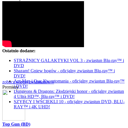
Ostatnio dodane:
STRAŻNICY GALAKTYKI VOL 3 - zwiastun Blu-ray™ i
DVD
Shazam! Gniew bogów - oficjalny zwiastun Blu-ray™ i
DVD!
Ant-Man i Osa: Kwantomania - oficjalny zwiastun Blu-ray™
zobacz więcej zwiastunów »
i DVD!
Premiery
Dungeons & Dragons: Złodziejski honor - oficjalny zwiastun
4 Ultra HD™, Blu-ray™ i DVD!
SZYBCY I WŚCIEKLI 10 - oficjalny zwiastun DVD, BLU-
RAY™ i 4K UHD!
Top Gun (BD)