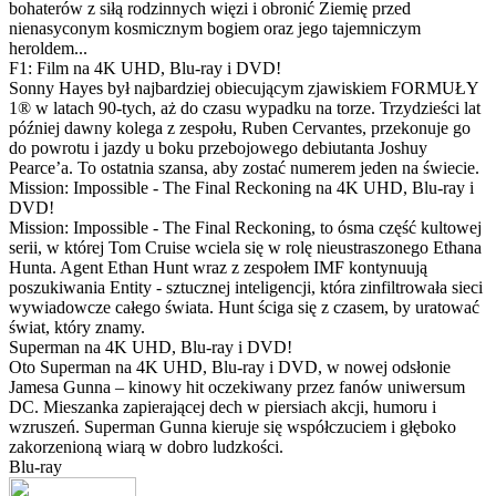
bohaterów z siłą rodzinnych więzi i obronić Ziemię przed
nienasyconym kosmicznym bogiem oraz jego tajemniczym
heroldem...
F1: Film na 4K UHD, Blu-ray i DVD!
Sonny Hayes był najbardziej obiecującym zjawiskiem FORMUŁY
1® w latach 90-tych, aż do czasu wypadku na torze. Trzydzieści lat
później dawny kolega z zespołu, Ruben Cervantes, przekonuje go
do powrotu i jazdy u boku przebojowego debiutanta Joshuy
Pearce’a. To ostatnia szansa, aby zostać numerem jeden na świecie.
Mission: Impossible - The Final Reckoning na 4K UHD, Blu-ray i
DVD!
Mission: Impossible - The Final Reckoning, to ósma część kultowej
serii, w której Tom Cruise wciela się w rolę nieustraszonego Ethana
Hunta. Agent Ethan Hunt wraz z zespołem IMF kontynuują
poszukiwania Entity - sztucznej inteligencji, która zinfiltrowała sieci
wywiadowcze całego świata. Hunt ściga się z czasem, by uratować
świat, który znamy.
Superman na 4K UHD, Blu-ray i DVD!
Oto Superman na 4K UHD, Blu-ray i DVD, w nowej odsłonie
Jamesa Gunna – kinowy hit oczekiwany przez fanów uniwersum
DC. Mieszanka zapierającej dech w piersiach akcji, humoru i
wzruszeń. Superman Gunna kieruje się współczuciem i głęboko
zakorzenioną wiarą w dobro ludzkości.
Blu-ray