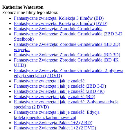
Katherine Waterston
Zobacz inne filmy tego aktora:
Fantastyczne zwierzęta. Kolekcja 3 filmów (BD)
Fantastyczne zwierzęta. Kolekcja 3 filmów (DVD)
Fantastyczne Zwierzęta: Zbrodnie Grindelwalda
Fantastyczne Zwierzęta: Zbrodnie Grindelwalda (2BD 3-D
Steelbook)
Fantastyczne Zwierzęta: Zbrodnie Grindelwalda (BD 2D)
więcej...
Fantastyczne Zwierzęta: Zbrodnie Grindelwalda (BD 3D)
Fantastyczne Zwierzęta: Zbrodnie Grindelwalda (BD 4K
UHD)
Fantastyczne Zwierzęta: Zbrodnie Grindelwalda. 2-płytowa
edycja specjalna (2 DVD)
Fantastyczne zwierzęta i jak je znaleźć
Fantastyczne zwierzęta i jak je znaleźć (2BD 3-D)
Fantastyczne zwierzęta i jak je znaleźć (2BD 4K)
Fantastyczne zwierzęta i jak je znaleźć (BD)
Fantastyczne zwierzęta i jak je znaleźć. 2-płytowa edycja
specjalna (2 DVD)
Fantastyczne zwierzęta i jak je znaleźć. Edycja
kolekcjonerska z kartami zwierząt
Fantastyczne Zwierzęta Pakiet 1+2 (2 BD)
Fantastyczne Zwierzęta Pakiet 1+2 (2 DVD)