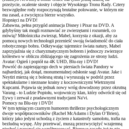
przeżycie, ocalenie siostry i objęcie Wysokiego Tronu Rady. Cztery
bezwzględne rody rozpoczynają brutalne polowanie, w którym nie
ma zasad, a zwycięzca bierze wszystko.
Hopnięci na DVD!
Zabawna, pełna przygód animacja Disney i Pixar na DVD. A
gdybyśmy tak mogli rozmawiać ze zwierzętami i rozumieli, co
mówią? Miłośniczka zwierząt, Mabel, korzysta z okazji, aby za
pomocą nowych technologii przenieść swoją świadomość do ciała
robotycznego bobra. Odkrywając tajemnice świata natury, Mabel
zaprzyjaźnia się z charyzmatycznym bobrem i jednoczy zwierzęce
królestwo w obliczu zbliżającego się zagrożenia ze strony ludzi.
Avatar: Ogień i popiół na 4K UHD, Blu-ray i DVD!
Powróć do zapierającego dech w piersiach świata Pandory w
najbardziej, jak dotąd, monumentalnej odsłonie sagi Avatar. Jake i
Neytiri mierzą się z bolesną stratą i wyruszają w podróż przez
spektakularne i nieznane krainy z koczowniczymi Wietrznymi
Kupcami. Pojawia się jednak nowy wróg dowodzony przez okrutną
Varang - to Ludzie Popiołu, wojowniczy klan, który odwrócił się od
Eywy i zerwał z pradawnymi tradycjami Na'vi.
Pomocy na Blu-ray i DVD!
W tym tętniącym czarnym humorem thrillerze psychologicznym
dwoje współpracowników (Rachel McAdams i Dylan O’Brien),
którzy jako jedyni uchodzą z życiem z katastrofy samolotu, trafia na
bezludną wyspę. Aby przetrwać, muszą przezwyciężyć wzajemną
niechęć i nauczyć się współpracować. Biurowe zasady już tu nie