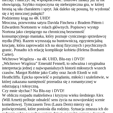
obowiązują. Szybko rozpoczyna się niebezpieczna gra, w której
bronią są siła charakteru i spryt. Jak daleko się posuną, by wydostać
się z tej mrocznej pułapki?
Podziemny krąg na 4K UHD!
Mroczna, przewrotna satyra Davida Finchera z Bradem Pittem i
Edwardem Nortonem w rolach głównych. Popisowy występ
Nortona jako cierpiącego na chroniczną bezsenność
konsumpcyjnego maniaka, który poznaje cynicznego sprzedawcę
mydła (Pitt). Razem wyruszają na buntowniczą, egzystencjalną
krucjatę, która zaprowadzi ich na skraj fizycznych i psychicznych
granic. Ponadto ich relację komplikuje kobieta (Helena Bonham
Carter).
Wichrowe Wzgórza - na 4K UHD, Blu-ray i DVD!
„Wichrowe Wzgórza” Emerald Fennell, to odważna i oryginalna
interpretacja jednej z najwspanialszych historii miłosnych wszech
czasów. Margot Robbie jako Cathy oraz Jacob Elordi w roli
Heathcliffa. Epicka opowieść o pożądaniu, miłości i szaleństwie, w
której zakazana namiętność przeradza się z romantycznej w
odurzającą i toksyczną.
Czy mnie słychac? Na Blu-ray i DVD!
W obliczu rozpadu małżeństwa i kryzysu wieku średniego Alex
(Will Arnett) próbuje odnaleźć sens życia na nowojorskiej scenie
komediowej. Tymczasem Tess (Laura Dern) mierzy się z
poświęceniami, które poniosła dla rodziny. Sytuacja zmusza ich do