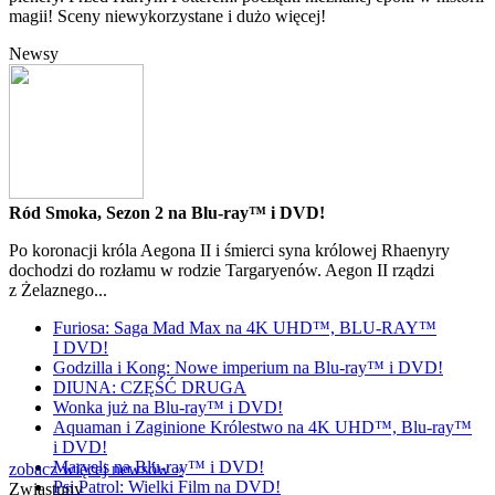
magii! Sceny niewykorzystane i dużo więcej!
Newsy
Ród Smoka, Sezon 2 na Blu-ray™ i DVD!
Po koronacji króla Aegona II i śmierci syna królowej Rhaenyry
dochodzi do rozłamu w rodzie Targaryenów. Aegon II rządzi
z Żelaznego...
Furiosa: Saga Mad Max na 4K UHD™, BLU-RAY™
I DVD!
Godzilla i Kong: Nowe imperium na Blu-ray™ i DVD!
DIUNA: CZĘŚĆ DRUGA
Wonka już na Blu-ray™ i DVD!
Aquaman i Zaginione Królestwo na 4K UHD™, Blu-ray™
i DVD!
Marvels na Blu-ray™ i DVD!
zobacz więcej newsów »
Psi Patrol: Wielki Film na DVD!
Zwiastuny