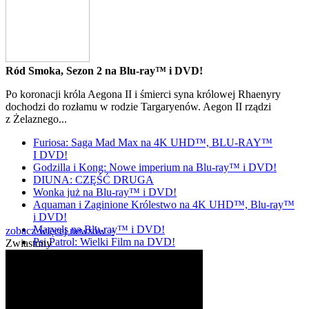
Ród Smoka, Sezon 2 na Blu-ray™ i DVD!
Po koronacji króla Aegona II i śmierci syna królowej Rhaenyry
dochodzi do rozłamu w rodzie Targaryenów. Aegon II rządzi
z Żelaznego...
Furiosa: Saga Mad Max na 4K UHD™, BLU-RAY™
I DVD!
Godzilla i Kong: Nowe imperium na Blu-ray™ i DVD!
DIUNA: CZĘŚĆ DRUGA
Wonka już na Blu-ray™ i DVD!
Aquaman i Zaginione Królestwo na 4K UHD™, Blu-ray™
i DVD!
Marvels na Blu-ray™ i DVD!
zobacz więcej newsów »
Psi Patrol: Wielki Film na DVD!
Zwiastuny