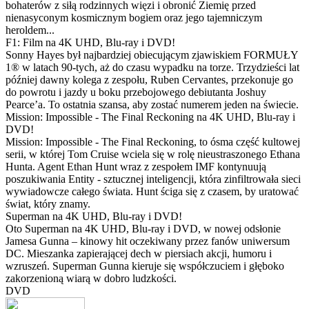
bohaterów z siłą rodzinnych więzi i obronić Ziemię przed
nienasyconym kosmicznym bogiem oraz jego tajemniczym
heroldem...
F1: Film na 4K UHD, Blu-ray i DVD!
Sonny Hayes był najbardziej obiecującym zjawiskiem FORMUŁY
1® w latach 90-tych, aż do czasu wypadku na torze. Trzydzieści lat
później dawny kolega z zespołu, Ruben Cervantes, przekonuje go
do powrotu i jazdy u boku przebojowego debiutanta Joshuy
Pearce’a. To ostatnia szansa, aby zostać numerem jeden na świecie.
Mission: Impossible - The Final Reckoning na 4K UHD, Blu-ray i
DVD!
Mission: Impossible - The Final Reckoning, to ósma część kultowej
serii, w której Tom Cruise wciela się w rolę nieustraszonego Ethana
Hunta. Agent Ethan Hunt wraz z zespołem IMF kontynuują
poszukiwania Entity - sztucznej inteligencji, która zinfiltrowała sieci
wywiadowcze całego świata. Hunt ściga się z czasem, by uratować
świat, który znamy.
Superman na 4K UHD, Blu-ray i DVD!
Oto Superman na 4K UHD, Blu-ray i DVD, w nowej odsłonie
Jamesa Gunna – kinowy hit oczekiwany przez fanów uniwersum
DC. Mieszanka zapierającej dech w piersiach akcji, humoru i
wzruszeń. Superman Gunna kieruje się współczuciem i głęboko
zakorzenioną wiarą w dobro ludzkości.
DVD