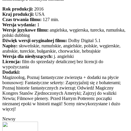
Rok produkcji:
2016
Kraj produkcji:
USA
Czas trwania filmu:
127 min.
Wersja wydania:
1
Wersje językowe filmu:
angielska, węgierska, turecka, rumuńska,
polski dubbing
Dźwięk wersji oryginalnej filmu:
Dolby Digital 5.1
Napisy:
słoweńskie, rumuńskie, angielskie, polskie, węgierskie,
arabskie, tureckie, bułgarskie, chorwackie, hebrajskie
Wersja dla niesłyszących:
j. angielski
Licencja:
film do sprzedaży detalicznej bez licencji do
wypożyczania
Dodatki:
Magizoolog, Poznaj fantastyczne zwierzęta + dodatki na płycie
bonusowej: Fantastyczne sekrety: Zaprzyjaźnij się z bohaterami;
Poznaj historie fantastycznych zwierząt; Odwiedź Magiczny
Kongres Stanów Zjednoczonych Ameryki; Zajrzyj do walizki
Newta; Filmowe plenery. Przed Harrym Potterem: początki
nieznanej epoki w historii magii! Sceny niewykorzystane i dużo
więcej!
Newsy