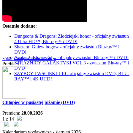
Ostatnio dodane:
Dungeons & Dragons: Złodziejski honor - oficjalny zwiastun
4 Ultra HD™, Blu-ray™ i DVD!
Shazam! Gniew bogów - oficjalny zwiastun Blu-ray™ i
DVD!
Avatar 2: Istota wody - oficjalny zwiastun Blu-ray™ i DVD!
zobacz więcej zwiastunów »
STRAŻNICY GALAKTYKI VOL 3 - zwiastun Blu-ray™ i
Premiery
DVD
SZYBCY I WŚCIEKLI 10 - oficjalny zwiastun DVD, BLU-
RAY™ i 4K UHD!
Chłopiec w pasiastej piżamie (DVD)
Premiera:
28.08.2026
1 z 14
Kalendarium wydawnicze -
sierpień
2026