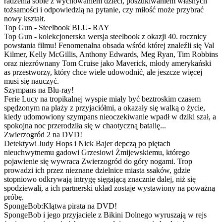
radzenia sobie z wychowaniem dzieci, poszukiwaniem własnych
tożsamości i odpowiedzią na pytanie, czy miłość może przybrać
nowy kształt.
Top Gun - Steelbook BLU- RAY
Top Gun - kolekcjonerska wersja steelbook z okazji 40. rocznicy
powstania filmu! Fenomenalna obsada wśród której znaleźli się Val
Kilmer, Kelly McGillis, Anthony Edwards, Meg Ryan, Tim Robbins
oraz niezrównany Tom Cruise jako Maverick, młody amerykański
as przestworzy, który chce wiele udowodnić, ale jeszcze więcej
musi się nauczyć.
Szympans na Blu-ray!
Ferie Lucy na tropikalnej wyspie miały być beztroskim czasem
spędzonym na plaży z przyjaciółmi, a okazały się walką o życie,
kiedy udomowiony szympans nieoczekiwanie wpadł w dziki szał, a
spokojna noc przerodziła się w chaotyczną batalię...
Zwierzogród 2 na DVD!
Detektywi Judy Hops i Nick Bajer depczą po piętach
nieuchwytnemu gadowi Grzesiowi Żmijewskiemu, którego
pojawienie się wywraca Zwierzogród do góry nogami. Trop
prowadzi ich przez nieznane dzielnice miasta ssaków, gdzie
stopniowo odkrywają intrygę sięgającą znacznie dalej, niż się
spodziewali, a ich partnerski układ zostaje wystawiony na poważną
próbę.
SpongeBob:Klątwa pirata na DVD!
SpongeBob i jego przyjaciele z Bikini Dolnego wyruszają w rejs