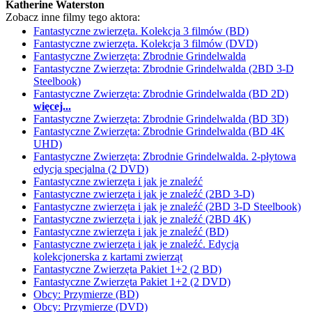
Katherine Waterston
Zobacz inne filmy tego aktora:
Fantastyczne zwierzęta. Kolekcja 3 filmów (BD)
Fantastyczne zwierzęta. Kolekcja 3 filmów (DVD)
Fantastyczne Zwierzęta: Zbrodnie Grindelwalda
Fantastyczne Zwierzęta: Zbrodnie Grindelwalda (2BD 3-D
Steelbook)
Fantastyczne Zwierzęta: Zbrodnie Grindelwalda (BD 2D)
więcej...
Fantastyczne Zwierzęta: Zbrodnie Grindelwalda (BD 3D)
Fantastyczne Zwierzęta: Zbrodnie Grindelwalda (BD 4K
UHD)
Fantastyczne Zwierzęta: Zbrodnie Grindelwalda. 2-płytowa
edycja specjalna (2 DVD)
Fantastyczne zwierzęta i jak je znaleźć
Fantastyczne zwierzęta i jak je znaleźć (2BD 3-D)
Fantastyczne zwierzęta i jak je znaleźć (2BD 3-D Steelbook)
Fantastyczne zwierzęta i jak je znaleźć (2BD 4K)
Fantastyczne zwierzęta i jak je znaleźć (BD)
Fantastyczne zwierzęta i jak je znaleźć. Edycja
kolekcjonerska z kartami zwierząt
Fantastyczne Zwierzęta Pakiet 1+2 (2 BD)
Fantastyczne Zwierzęta Pakiet 1+2 (2 DVD)
Obcy: Przymierze (BD)
Obcy: Przymierze (DVD)