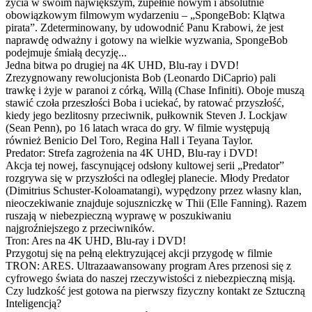
życia w swoim największym, zupełnie nowym i absolutnie
obowiązkowym filmowym wydarzeniu – „SpongeBob: Klątwa
pirata”. Zdeterminowany, by udowodnić Panu Krabowi, że jest
naprawdę odważny i gotowy na wielkie wyzwania, SpongeBob
podejmuje śmiałą decyzję...
Jedna bitwa po drugiej na 4K UHD, Blu-ray i DVD!
Zrezygnowany rewolucjonista Bob (Leonardo DiCaprio) pali
trawkę i żyje w paranoi z córką, Willą (Chase Infiniti). Oboje muszą
stawić czoła przeszłości Boba i uciekać, by ratować przyszłość,
kiedy jego bezlitosny przeciwnik, pułkownik Steven J. Lockjaw
(Sean Penn), po 16 latach wraca do gry. W filmie występują
również Benicio Del Toro, Regina Hall i Teyana Taylor.
Predator: Strefa zagrożenia na 4K UHD, Blu-ray i DVD!
Akcja tej nowej, fascynującej odsłony kultowej serii „Predator”
rozgrywa się w przyszłości na odległej planecie. Młody Predator
(Dimitrius Schuster-Koloamatangi), wypędzony przez własny klan,
nieoczekiwanie znajduje sojuszniczkę w Thii (Elle Fanning). Razem
ruszają w niebezpieczną wyprawę w poszukiwaniu
najgroźniejszego z przeciwników.
Tron: Ares na 4K UHD, Blu-ray i DVD!
Przygotuj się na pełną elektryzującej akcji przygodę w filmie
TRON: ARES. Ultrazaawansowany program Ares przenosi się z
cyfrowego świata do naszej rzeczywistości z niebezpieczną misją.
Czy ludzkość jest gotowa na pierwszy fizyczny kontakt ze Sztuczną
Inteligencją?