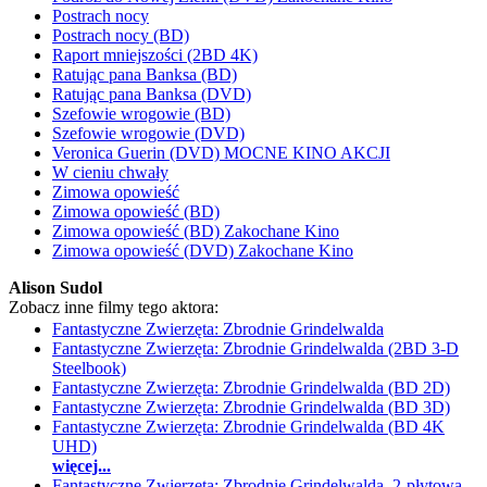
Postrach nocy
Postrach nocy (BD)
Raport mniejszości (2BD 4K)
Ratując pana Banksa (BD)
Ratując pana Banksa (DVD)
Szefowie wrogowie (BD)
Szefowie wrogowie (DVD)
Veronica Guerin (DVD) MOCNE KINO AKCJI
W cieniu chwały
Zimowa opowieść
Zimowa opowieść (BD)
Zimowa opowieść (BD) Zakochane Kino
Zimowa opowieść (DVD) Zakochane Kino
Alison Sudol
Zobacz inne filmy tego aktora:
Fantastyczne Zwierzęta: Zbrodnie Grindelwalda
Fantastyczne Zwierzęta: Zbrodnie Grindelwalda (2BD 3-D
Steelbook)
Fantastyczne Zwierzęta: Zbrodnie Grindelwalda (BD 2D)
Fantastyczne Zwierzęta: Zbrodnie Grindelwalda (BD 3D)
Fantastyczne Zwierzęta: Zbrodnie Grindelwalda (BD 4K
UHD)
więcej...
Fantastyczne Zwierzęta: Zbrodnie Grindelwalda. 2-płytowa