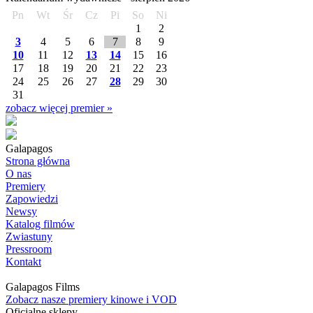
Pn
Wt
Śr
Cz
Pi
So
Ni
1
2
3
4
5
6
7
8
9
10
11
12
13
14
15
16
17
18
19
20
21
22
23
24
25
26
27
28
29
30
31
zobacz więcej premier »
Galapagos
Strona główna
O nas
Premiery
Zapowiedzi
Newsy
Katalog filmów
Zwiastuny
Pressroom
Kontakt
Galapagos Films
Zobacz nasze premiery kinowe i VOD
Oficjalne sklepy