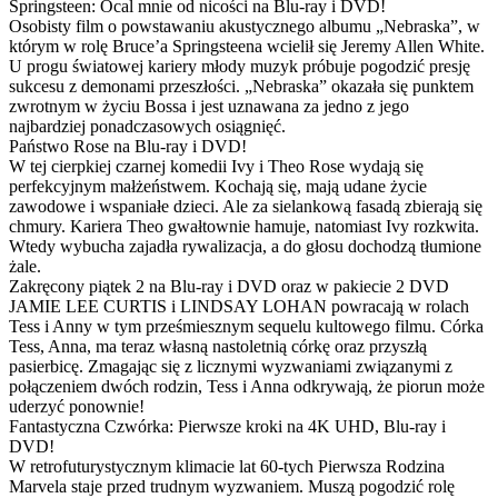
Springsteen: Ocal mnie od nicości na Blu-ray i DVD!
Osobisty film o powstawaniu akustycznego albumu „Nebraska”, w
którym w rolę Bruce’a Springsteena wcielił się Jeremy Allen White.
U progu światowej kariery młody muzyk próbuje pogodzić presję
sukcesu z demonami przeszłości. „Nebraska” okazała się punktem
zwrotnym w życiu Bossa i jest uznawana za jedno z jego
najbardziej ponadczasowych osiągnięć.
Państwo Rose na Blu-ray i DVD!
W tej cierpkiej czarnej komedii Ivy i Theo Rose wydają się
perfekcyjnym małżeństwem. Kochają się, mają udane życie
zawodowe i wspaniałe dzieci. Ale za sielankową fasadą zbierają się
chmury. Kariera Theo gwałtownie hamuje, natomiast Ivy rozkwita.
Wtedy wybucha zajadła rywalizacja, a do głosu dochodzą tłumione
żale.
Zakręcony piątek 2 na Blu-ray i DVD oraz w pakiecie 2 DVD
JAMIE LEE CURTIS i LINDSAY LOHAN powracają w rolach
Tess i Anny w tym prześmiesznym sequelu kultowego filmu. Córka
Tess, Anna, ma teraz własną nastoletnią córkę oraz przyszłą
pasierbicę. Zmagając się z licznymi wyzwaniami związanymi z
połączeniem dwóch rodzin, Tess i Anna odkrywają, że piorun może
uderzyć ponownie!
Fantastyczna Czwórka: Pierwsze kroki na 4K UHD, Blu-ray i
DVD!
W retrofuturystycznym klimacie lat 60-tych Pierwsza Rodzina
Marvela staje przed trudnym wyzwaniem. Muszą pogodzić rolę