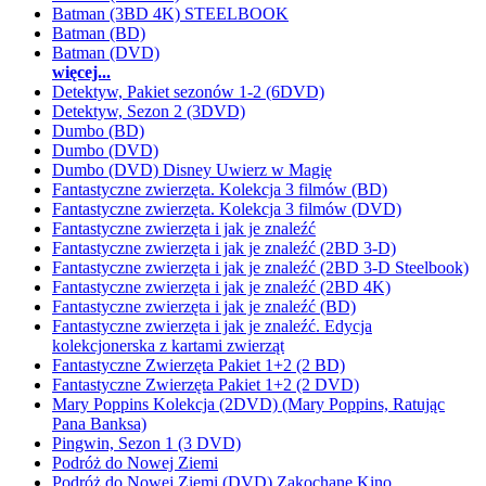
Batman (3BD 4K) STEELBOOK
Batman (BD)
Batman (DVD)
więcej...
Detektyw, Pakiet sezonów 1-2 (6DVD)
Detektyw, Sezon 2 (3DVD)
Dumbo (BD)
Dumbo (DVD)
Dumbo (DVD) Disney Uwierz w Magię
Fantastyczne zwierzęta. Kolekcja 3 filmów (BD)
Fantastyczne zwierzęta. Kolekcja 3 filmów (DVD)
Fantastyczne zwierzęta i jak je znaleźć
Fantastyczne zwierzęta i jak je znaleźć (2BD 3-D)
Fantastyczne zwierzęta i jak je znaleźć (2BD 3-D Steelbook)
Fantastyczne zwierzęta i jak je znaleźć (2BD 4K)
Fantastyczne zwierzęta i jak je znaleźć (BD)
Fantastyczne zwierzęta i jak je znaleźć. Edycja
kolekcjonerska z kartami zwierząt
Fantastyczne Zwierzęta Pakiet 1+2 (2 BD)
Fantastyczne Zwierzęta Pakiet 1+2 (2 DVD)
Mary Poppins Kolekcja (2DVD) (Mary Poppins, Ratując
Pana Banksa)
Pingwin, Sezon 1 (3 DVD)
Podróż do Nowej Ziemi
Podróż do Nowej Ziemi (DVD) Zakochane Kino