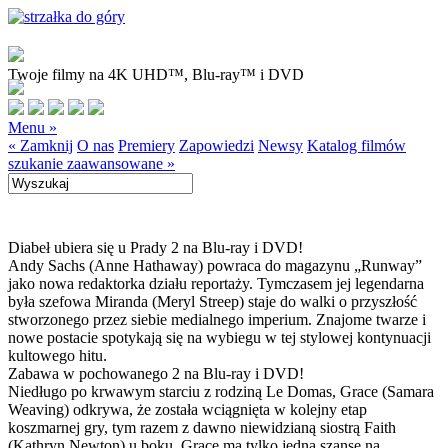
Twoje filmy na 4K UHD™, Blu-ray™ i DVD
Menu »
« Zamknij
O nas
Premiery
Zapowiedzi
Newsy
Katalog filmów
szukanie zaawansowane »
Diabeł ubiera się u Prady 2 na Blu-ray i DVD!
Andy Sachs (Anne Hathaway) powraca do magazynu „Runway”
jako nowa redaktorka działu reportaży. Tymczasem jej legendarna
była szefowa Miranda (Meryl Streep) staje do walki o przyszłość
stworzonego przez siebie medialnego imperium. Znajome twarze i
nowe postacie spotykają się na wybiegu w tej stylowej kontynuacji
kultowego hitu.
Zabawa w pochowanego 2 na Blu-ray i DVD!
Niedługo po krwawym starciu z rodziną Le Domas, Grace (Samara
Weaving) odkrywa, że została wciągnięta w kolejny etap
koszmarnej gry, tym razem z dawno niewidzianą siostrą Faith
(Kathryn Newton) u boku. Grace ma tylko jedną szansę na