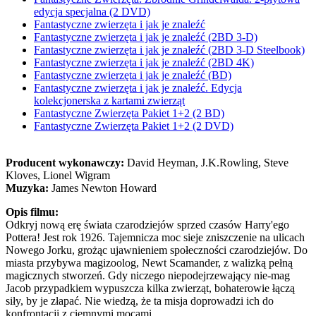
edycja specjalna (2 DVD)
Fantastyczne zwierzęta i jak je znaleźć
Fantastyczne zwierzęta i jak je znaleźć (2BD 3-D)
Fantastyczne zwierzęta i jak je znaleźć (2BD 3-D Steelbook)
Fantastyczne zwierzęta i jak je znaleźć (2BD 4K)
Fantastyczne zwierzęta i jak je znaleźć (BD)
Fantastyczne zwierzęta i jak je znaleźć. Edycja
kolekcjonerska z kartami zwierząt
Fantastyczne Zwierzęta Pakiet 1+2 (2 BD)
Fantastyczne Zwierzęta Pakiet 1+2 (2 DVD)
Producent wykonawczy:
David Heyman, J.K.Rowling, Steve
Kloves, Lionel Wigram
Muzyka:
James Newton Howard
Opis filmu:
Odkryj nową erę świata czarodziejów sprzed czasów Harry'ego
Pottera! Jest rok 1926. Tajemnicza moc sieje zniszczenie na ulicach
Nowego Jorku, grożąc ujawnieniem społeczności czarodziejów. Do
miasta przybywa magizoolog, Newt Scamander, z walizką pełną
magicznych stworzeń. Gdy niczego niepodejrzewający nie-mag
Jacob przypadkiem wypuszcza kilka zwierząt, bohaterowie łączą
siły, by je złapać. Nie wiedzą, że ta misja doprowadzi ich do
konfrontacji z ciemnymi mocami.