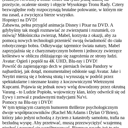
przeżycie, ocalenie siostry i objęcie Wysokiego Tronu Rady. Cztery
bezwzględne rody rozpoczynają brutalne polowanie, w którym nie
ma zasad, a zwycięzca bierze wszystko.
Hopnięci na DVD!
Zabawna, pełna przygód animacja Disney i Pixar na DVD. A
gdybyśmy tak mogli rozmawiać ze zwierzętami i rozumieli, co
mówią? Miłośniczka zwierząt, Mabel, korzysta z okazji, aby za
pomocą nowych technologii przenieść swoją świadomość do ciała
robotycznego bobra. Odkrywając tajemnice świata natury, Mabel
zaprzyjaźnia się z charyzmatycznym bobrem i jednoczy zwierzęce
królestwo w obliczu zbliżającego się zagrożenia ze strony ludzi.
Avatar: Ogień i popiół na 4K UHD, Blu-ray i DVD!
Powróć do zapierającego dech w piersiach świata Pandory w
najbardziej, jak dotąd, monumentalnej odsłonie sagi Avatar. Jake i
Neytiri mierzą się z bolesną stratą i wyruszają w podróż przez
spektakularne i nieznane krainy z koczowniczymi Wietrznymi
Kupcami. Pojawia się jednak nowy wróg dowodzony przez okrutną
Varang - to Ludzie Popiołu, wojowniczy klan, który odwrócił się od
Eywy i zerwał z pradawnymi tradycjami Na'vi.
Pomocy na Blu-ray i DVD!
W tym tętniącym czarnym humorem thrillerze psychologicznym
dwoje współpracowników (Rachel McAdams i Dylan O’Brien),
którzy jako jedyni uchodzą z życiem z katastrofy samolotu, trafia na
bezludną wyspę. Aby przetrwać, muszą przezwyciężyć wzajemną
niechęć i nauczyć się współpracować. Biurowe zasady już tu nie