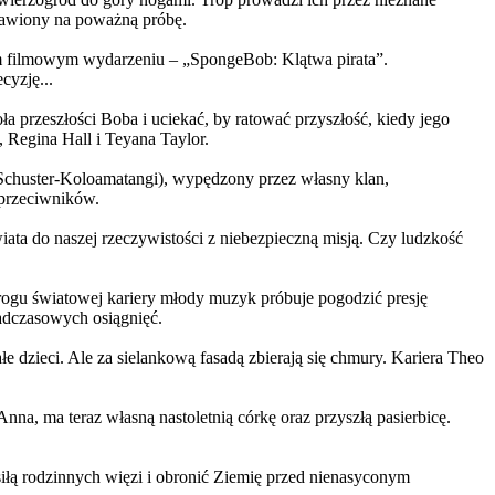
ystawiony na poważną próbę.
m filmowym wydarzeniu – „SpongeBob: Klątwa pirata”.
yzję...
a przeszłości Boba i uciekać, by ratować przyszłość, kiedy jego
 Regina Hall i Teyana Taylor.
us Schuster-Koloamatangi), wypędzony przez własny klan,
 przeciwników.
ata do naszej rzeczywistości z niebezpieczną misją. Czy ludzkość
rogu światowej kariery młody muzyk próbuje pogodzić presję
nadczasowych osiągnięć.
 dzieci. Ale za sielankową fasadą zbierają się chmury. Kariera Theo
ma teraz własną nastoletnią córkę oraz przyszłą pasierbicę.
iłą rodzinnych więzi i obronić Ziemię przed nienasyconym