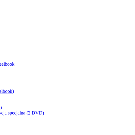
eelbook
elbook)
)
ycja specjalna (2 DVD)