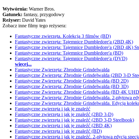
Wytwórnia:
Warner Bros.
Gatunek:
fantasy, przygodowy
Reżyser:
David Yates
Zobacz inne filmy tego reżysera:
Fantastyczne zwierzęta. Kolekcja 3 filmów (BD)
Fantastyczne zwierzęta: Tajemnice Dumbledore'a (2BD 4K)
Fantastyczne zwierzęta: Tajemnice Dumbledore'a (2BD 4K) St
Fantastyczne zwierzęta: Tajemnice Dumbledore'a (BD)
Fantastyczne zwierzęta: Tajemnice Dumbledore'a (DVD)
więcej...
Fantastyczne Zwierzęta: Zbrodnie Grindelwalda
Fantastyczne Zwierzęta: Zbrodnie Grindelwalda (2BD 3-D Ste
Fantastyczne Zwierzęta: Zbrodnie Grindelwalda (BD 2D)
Fantastyczne Zwierzęta: Zbrodnie Grindelwalda (BD 3D)
Fantastyczne Zwierzęta: Zbrodnie Grindelwalda (BD 4K UHD
Fantastyczne Zwierzęta: Zbrodnie Grindelwalda. 2-płytowa ed
Fantastyczne Zwierzęta: Zbrodnie Grindelwalda. Edycja kolek
Fantastyczne zwierzęta i jak je znaleźć
Fantastyczne zwierzęta i jak je znaleźć (2BD 3-D)
Fantastyczne zwierzęta i jak je znaleźć (2BD 3-D Steelbook)
Fantastyczne zwierzęta i jak je znaleźć (2BD 4K)
Fantastyczne zwierzęta i jak je znaleźć (BD)
Fantastyczne zwierzęta i jak je znaleźć. 2-płytowa edycja spe