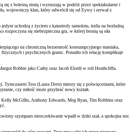
 się z bolesną stratą i wyruszają w podróż przez spektakularne i
, wojowniczy klan, który odwrócił się od Eywy i zerwał z
yni uchodzą z życiem z katastrofy samolotu, trafia na bezludną
rozpoczyna się niebezpieczna gra, w której bronią są siła
ierpiącego na chroniczną bezsenność konsumpcyjnego maniaka,
 fizycznych i psychicznych granic. Ponadto ich relację komplikuje
argot Robbie jako Cathy oraz Jacob Elordi w roli Heathcliffa.
ej. Tymczasem Tess (Laura Dern) mierzy się z poświęceniami, które
ytanie, czy miłość może przybrać nowy kształt.
er, Kelly McGillis, Anthony Edwards, Meg Ryan, Tim Robbins oraz
yć.
omowiony szympans nieoczekiwanie wpadł w dziki szał, a spokojna noc
ierzogród do góry nogami. Trop prowadzi ich przez nieznane