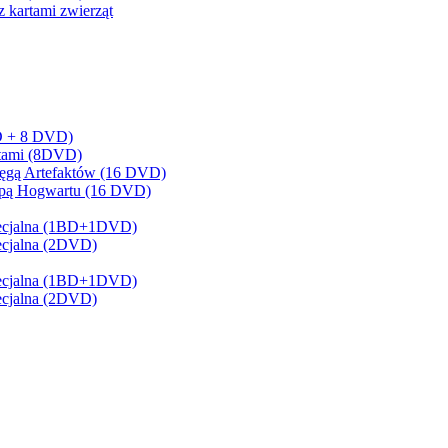
z kartami zwierząt
BD + 8 DVD)
artami (8DVD)
sięgą Artefaktów (16 DVD)
Mapą Hogwartu (16 DVD)
 Specjalna (1BD+1DVD)
pecjalna (2DVD)
 Specjalna (1BD+1DVD)
pecjalna (2DVD)