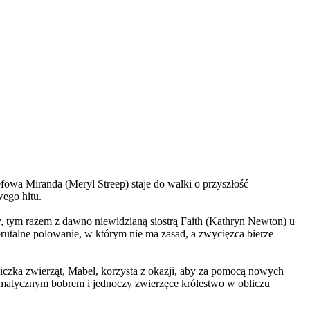
wa Miranda (Meryl Streep) staje do walki o przyszłość
wego hitu.
, tym razem z dawno niewidzianą siostrą Faith (Kathryn Newton) u
brutalne polowanie, w którym nie ma zasad, a zwycięzca bierze
czka zwierząt, Mabel, korzysta z okazji, aby za pomocą nowych
yzmatycznym bobrem i jednoczy zwierzęce królestwo w obliczu