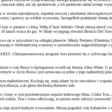
 znacznie dalej, niż się spodziewali, a ich partnerski układ zostaje w
życia w swoim największym, zupełnie nowym i absolutnie obowiązkowy
ażny i gotowy na wielkie wyzwania, SpongeBob podejmuje śmiałą dec
yje w paranoi z córką, Willą (Chase Infiniti). Oboje muszą stawić czoł
16 latach wraca do gry. W filmie występują również Benicio Del Toro,
grywa się w przyszłości na odległej planecie. Młody Predator (Dimitri
 ruszają w niebezpieczną wyprawę w poszukiwaniu najgroźniejszego z
: ARES. Ultrazaawansowany program Ares przenosi się z cyfrowego świ
rym w rolę Bruce’a Springsteena wcielił się Jeremy Allen White. U p
rotnym w życiu Bossa i jest uznawana za jedno z jego najbardziej po
jnym małżeństwem. Kochają się, mają udane życie zawodowe i wspaniałe
ywalizacja, a do głosu dochodzą tłumione żale.
 w tym prześmiesznym sequelu kultowego filmu. Córka Tess, Anna, 
h rodzin, Tess i Anna odkrywają, że piorun może uderzyć ponownie!
la staje przed trudnym wyzwaniem. Muszą pogodzić rolę bohaterów z s