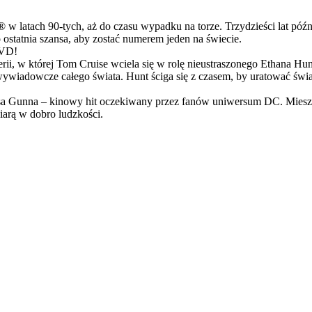
latach 90-tych, aż do czasu wypadku na torze. Trzydzieści lat późn
ostatnia szansa, aby zostać numerem jeden na świecie.
DVD!
serii, w której Tom Cruise wciela się w rolę nieustraszonego Ethana 
ci wywiadowcze całego świata. Hunt ściga się z czasem, by uratować świ
Gunna – kinowy hit oczekiwany przez fanów uniwersum DC. Mieszanka
arą w dobro ludzkości.