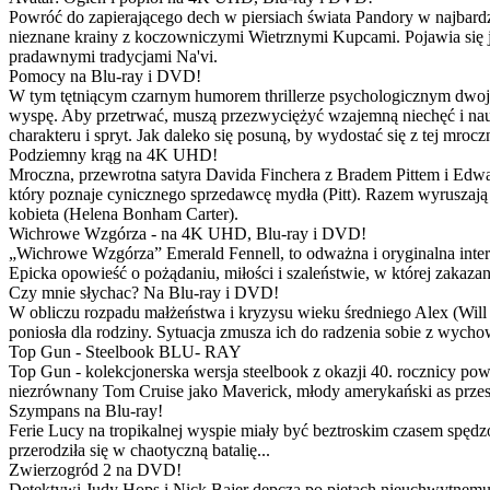
Powróć do zapierającego dech w piersiach świata Pandory w najbardzie
nieznane krainy z koczowniczymi Wietrznymi Kupcami. Pojawia się 
pradawnymi tradycjami Na'vi.
Pomocy na Blu-ray i DVD!
W tym tętniącym czarnym humorem thrillerze psychologicznym dwoje
wyspę. Aby przetrwać, muszą przezwyciężyć wzajemną niechęć i naucz
charakteru i spryt. Jak daleko się posuną, by wydostać się z tej mrocz
Podziemny krąg na 4K UHD!
Mroczna, przewrotna satyra Davida Finchera z Bradem Pittem i Ed
który poznaje cynicznego sprzedawcę mydła (Pitt). Razem wyruszają n
kobieta (Helena Bonham Carter).
Wichrowe Wzgórza - na 4K UHD, Blu-ray i DVD!
„Wichrowe Wzgórza” Emerald Fennell, to odważna i oryginalna interpr
Epicka opowieść o pożądaniu, miłości i szaleństwie, w której zakaza
Czy mnie słychac? Na Blu-ray i DVD!
W obliczu rozpadu małżeństwa i kryzysu wieku średniego Alex (Will 
poniosła dla rodziny. Sytuacja zmusza ich do radzenia sobie z wych
Top Gun - Steelbook BLU- RAY
Top Gun - kolekcjonerska wersja steelbook z okazji 40. rocznicy po
niezrównany Tom Cruise jako Maverick, młody amerykański as przestw
Szympans na Blu-ray!
Ferie Lucy na tropikalnej wyspie miały być beztroskim czasem spędz
przerodziła się w chaotyczną batalię...
Zwierzogród 2 na DVD!
Detektywi Judy Hops i Nick Bajer depczą po piętach nieuchwytnemu