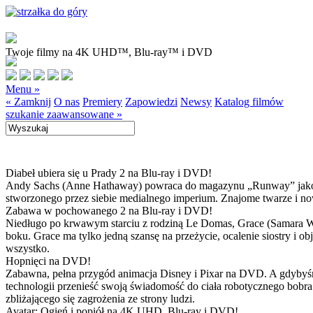
Twoje filmy na 4K UHD™, Blu-ray™ i DVD
Menu »
« Zamknij
O nas
Premiery
Zapowiedzi
Newsy
Katalog filmów
szukanie zaawansowane »
Diabeł ubiera się u Prady 2 na Blu-ray i DVD!
Andy Sachs (Anne Hathaway) powraca do magazynu „Runway” jako now
stworzonego przez siebie medialnego imperium. Znajome twarze i now
Zabawa w pochowanego 2 na Blu-ray i DVD!
Niedługo po krwawym starciu z rodziną Le Domas, Grace (Samara Wea
boku. Grace ma tylko jedną szansę na przeżycie, ocalenie siostry i
wszystko.
Hopnięci na DVD!
Zabawna, pełna przygód animacja Disney i Pixar na DVD. A gdybyśmy
technologii przenieść swoją świadomość do ciała robotycznego bobra
zbliżającego się zagrożenia ze strony ludzi.
Avatar: Ogień i popiół na 4K UHD, Blu-ray i DVD!