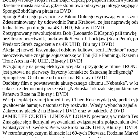
dzielnice miasta ssaków, gdzie stopniowo odkrywają intrygę sięgającą
SpongeBob:Klątwa pirata na DVD!
SpongeBob i jego przyjaciele z Bikini Dolnego wyruszają w rejs 
Zdeterminowany, by udowodnić Panu Krabowi, że jest naprawdę odw
Jedna bitwa po drugiej na 4K UHD, Blu-ray i DVD!
Zrezygnowany rewolucjonista Bob (Leonardo DiCaprio) pali trawkę i ż
bezlitosny przeciwnik, pułkownik Steven J. Lockjaw (Sean Penn), po 
Predator: Strefa zagrożenia na 4K UHD, Blu-ray i DVD!
Akcja tej nowej, fascynującej odsłony kultowej serii „Predator” roz
nieoczekiwanie znajduje sojuszniczkę w Thii (Elle Fanning). Razem
Tron: Ares na 4K UHD, Blu-ray i DVD!
Przygotuj się na pełną elektryzującej akcji przygodę w filmie TRON
jest gotowa na pierwszy fizyczny kontakt ze Sztuczną Inteligencją?
Springsteen: Ocal mnie od nicości na Blu-ray i DVD!
Osobisty film o powstawaniu akustycznego albumu „Nebraska”, w któ
sukcesu z demonami przeszłości. „Nebraska” okazała się punktem zw
Państwo Rose na Blu-ray i DVD!
W tej cierpkiej czarnej komedii Ivy i Theo Rose wydają się perfekcy
gwałtownie hamuje, natomiast Ivy rozkwita. Wtedy wybucha zajadła r
Zakręcony piątek 2 na Blu-ray i DVD oraz w pakiecie 2 DVD
JAMIE LEE CURTIS i LINDSAY LOHAN powracają w rolach Tess i Anny
Zmagając się z licznymi wyzwaniami związanymi z połączeniem dwóc
Fantastyczna Czwórka: Pierwsze kroki na 4K UHD, Blu-ray i DVD!
W retrofuturystycznym klimacie lat 60-tych Pierwsza Rodzina Marve