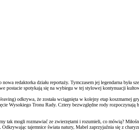
a redaktorka działu reportaży. Tymczasem jej legendarna była szefo
e postacie spotykają się na wybiegu w tej stylowej kontynuacji kulto
ving) odkrywa, że została wciągnięta w kolejny etap koszmarnej gry
 objęcie Wysokiego Tronu Rady. Cztery bezwzględne rody rozpoczynają 
 tak mogli rozmawiać ze zwierzętami i rozumieli, co mówią? Miłośni
. Odkrywając tajemnice świata natury, Mabel zaprzyjaźnia się z char