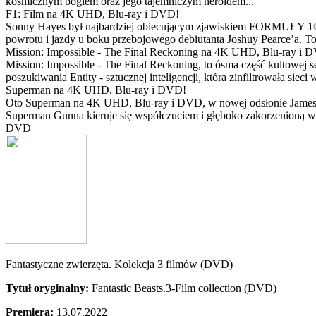
kosmicznym bogiem oraz jego tajemniczym heroldem...
F1: Film na 4K UHD, Blu-ray i DVD!
Sonny Hayes był najbardziej obiecującym zjawiskiem FORMUŁY 1® w 
powrotu i jazdy u boku przebojowego debiutanta Joshuy Pearce’a. To 
Mission: Impossible - The Final Reckoning na 4K UHD, Blu-ray i 
Mission: Impossible - The Final Reckoning, to ósma część kultowej 
poszukiwania Entity - sztucznej inteligencji, która zinfiltrowała sie
Superman na 4K UHD, Blu-ray i DVD!
Oto Superman na 4K UHD, Blu-ray i DVD, w nowej odsłonie Jamesa 
Superman Gunna kieruje się współczuciem i głęboko zakorzenioną wi
DVD
Fantastyczne zwierzęta. Kolekcja 3 filmów (DVD)
Tytuł oryginalny:
Fantastic Beasts.3-Film collection (DVD)
Premiera:
13.07.2022