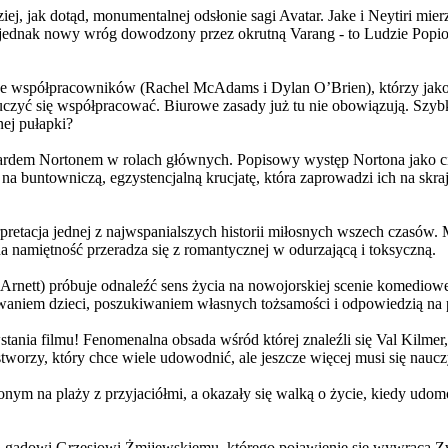
j, jak dotąd, monumentalnej odsłonie sagi Avatar. Jake i Neytiri mierzą
jednak nowy wróg dowodzony przez okrutną Varang - to Ludzie Popiołu
 współpracowników (Rachel McAdams i Dylan O’Brien), którzy jako jed
yć się współpracować. Biurowe zasady już tu nie obowiązują. Szybko 
nej pułapki?
wardem Nortonem w rolach głównych. Popisowy występ Nortona jako c
a buntowniczą, egzystencjalną krucjatę, która zaprowadzi ich na skraj
etacja jednej z najwspanialszych historii miłosnych wszech czasów. M
na namiętność przeradza się z romantycznej w odurzającą i toksyczną.
Arnett) próbuje odnaleźć sens życia na nowojorskiej scenie komediow
owaniem dzieci, poszukiwaniem własnych tożsamości i odpowiedzią na p
wstania filmu! Fenomenalna obsada wśród której znaleźli się Val Kilm
orzy, który chce wiele udowodnić, ale jeszcze więcej musi się naucz
onym na plaży z przyjaciółmi, a okazały się walką o życie, kiedy ud
 gadowi Grzesiowi Żmijewskiemu, którego pojawienie się wywraca Zw