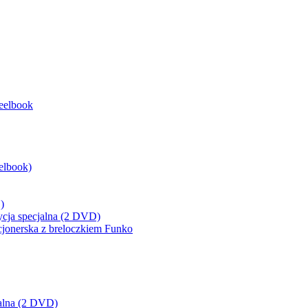
eelbook
elbook)
)
ycja specjalna (2 DVD)
cjonerska z breloczkiem Funko
cjalna (2 DVD)