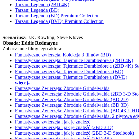
Tarzan: Legenda (2BD 4K)
Tarzan: Legenda (BD)
Tarzan: Legenda (BD) Premium Collection
Tarzan: Legenda (DVD) Premium Collection
Scenariusz:
J.K. Rowling
, Steve Kloves
Obsada:
Eddie Redmayne
Zobacz inne filmy tego aktora:
Fantastyczne zwierzęta. Kolekcja 3 filmów (BD)
Fantastyczne zwierzęta: Tajemnice Dumbledore'a (2BD 4K)
Fantastyczne zwierzęta: Tajemnice Dumbledore'a (2BD 4K) St
Fantastyczne zwierzęta: Tajemnice Dumbledore'a (BD)
Fantastyczne zwierzęta: Tajemnice Dumbledore'a (DVD)
więcej...
Fantastyczne Zwierzęta: Zbrodnie Grindelwalda
Fantastyczne Zwierzęta: Zbrodnie Grindelwalda (2BD 3-D Ste
Fantastyczne Zwierzęta: Zbrodnie Grindelwalda (BD 2D)
Fantastyczne Zwierzęta: Zbrodnie Grindelwalda (BD 3D)
Fantastyczne Zwierzęta: Zbrodnie Grindelwalda (BD 4K UHD
Fantastyczne Zwierzęta: Zbrodnie Grindelwalda. 2-płytowa ed
Fantastyczne zwierzęta i jak je znaleźć
Fantastyczne zwierzęta i jak je znaleźć (2BD 3-D)
Fantastyczne zwierzęta i jak je znaleźć (2BD 3-D Steelbook)
Fantastyczne zwierzęta i jak je znaleźć (2BD 4K)