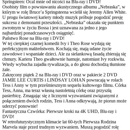
Springsteen: Ocal mnie od nicości na Blu-ray i DVD!
Osobisty film o powstawaniu akustycznego albumu „Nebraska”, w
którym w rolę Bruce’a Springsteena wcielił się Jeremy Allen White.
U progu światowej kariery młody muzyk próbuje pogodzić presję
sukcesu z demonami przeszłości. „Nebraska” okazała się punktem
zwrotnym w życiu Bossa i jest uznawana za jedno z jego
najbardziej ponadczasowych osiągnięć.
Państwo Rose na Blu-ray i DVD!
W tej cierpkiej czarnej komedii Ivy i Theo Rose wydają się
perfekcyjnym małżeństwem. Kochają się, mają udane życie
zawodowe i wspaniałe dzieci. Ale za sielankową fasadą zbierają się
chmury. Kariera Theo gwałtownie hamuje, natomiast Ivy rozkwita.
Wtedy wybucha zajadła rywalizacja, a do głosu dochodzą tłumione
żale.
Zakręcony piątek 2 na Blu-ray i DVD oraz w pakiecie 2 DVD
JAMIE LEE CURTIS i LINDSAY LOHAN powracają w rolach
Tess i Anny w tym prześmiesznym sequelu kultowego filmu. Córka
Tess, Anna, ma teraz własną nastoletnią córkę oraz przyszłą
pasierbicę. Zmagając się z licznymi wyzwaniami związanymi z
połączeniem dwóch rodzin, Tess i Anna odkrywają, że piorun może
uderzyć ponownie!
Fantastyczna Czwórka: Pierwsze kroki na 4K UHD, Blu-ray i
DVD!
W retrofuturystycznym klimacie lat 60-tych Pierwsza Rodzina
Marvela staje przed trudnym wyzwaniem. Muszą pogodzić rolę