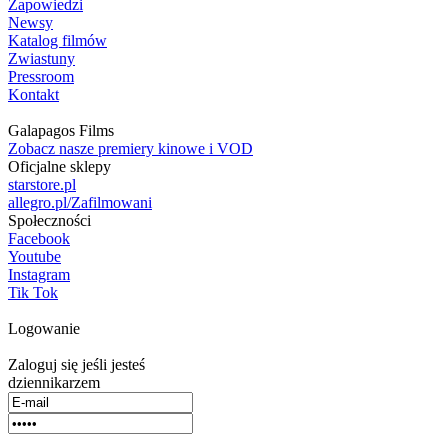
Zapowiedzi
Newsy
Katalog filmów
Zwiastuny
Pressroom
Kontakt
Galapagos Films
Zobacz nasze premiery kinowe i VOD
Oficjalne sklepy
starstore.pl
allegro.pl/Zafilmowani
Społeczności
Facebook
Youtube
Instagram
Tik Tok
Logowanie
Zaloguj się jeśli jesteś
dziennikarzem