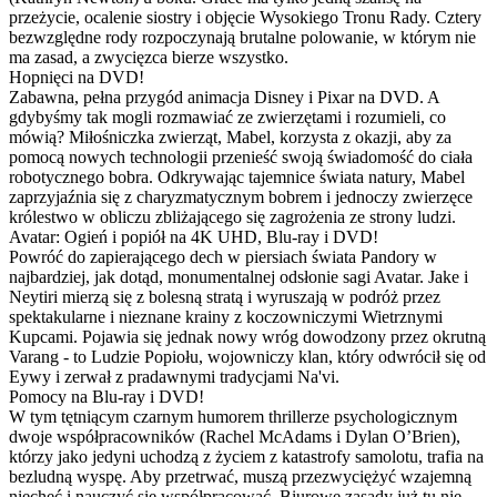
przeżycie, ocalenie siostry i objęcie Wysokiego Tronu Rady. Cztery
bezwzględne rody rozpoczynają brutalne polowanie, w którym nie
ma zasad, a zwycięzca bierze wszystko.
Hopnięci na DVD!
Zabawna, pełna przygód animacja Disney i Pixar na DVD. A
gdybyśmy tak mogli rozmawiać ze zwierzętami i rozumieli, co
mówią? Miłośniczka zwierząt, Mabel, korzysta z okazji, aby za
pomocą nowych technologii przenieść swoją świadomość do ciała
robotycznego bobra. Odkrywając tajemnice świata natury, Mabel
zaprzyjaźnia się z charyzmatycznym bobrem i jednoczy zwierzęce
królestwo w obliczu zbliżającego się zagrożenia ze strony ludzi.
Avatar: Ogień i popiół na 4K UHD, Blu-ray i DVD!
Powróć do zapierającego dech w piersiach świata Pandory w
najbardziej, jak dotąd, monumentalnej odsłonie sagi Avatar. Jake i
Neytiri mierzą się z bolesną stratą i wyruszają w podróż przez
spektakularne i nieznane krainy z koczowniczymi Wietrznymi
Kupcami. Pojawia się jednak nowy wróg dowodzony przez okrutną
Varang - to Ludzie Popiołu, wojowniczy klan, który odwrócił się od
Eywy i zerwał z pradawnymi tradycjami Na'vi.
Pomocy na Blu-ray i DVD!
W tym tętniącym czarnym humorem thrillerze psychologicznym
dwoje współpracowników (Rachel McAdams i Dylan O’Brien),
którzy jako jedyni uchodzą z życiem z katastrofy samolotu, trafia na
bezludną wyspę. Aby przetrwać, muszą przezwyciężyć wzajemną
niechęć i nauczyć się współpracować. Biurowe zasady już tu nie