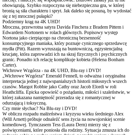
obowiązują. Szybko rozpoczyna się niebezpieczna gra, w której
bronią są siła charakteru i spryt. Jak daleko się posuną, by wydostać
się z tej mrocznej pułapki?
Podziemny krąg na 4K UHD!
Mroczna, przewrotna satyra Davida Finchera z Bradem Pittem i
Edwardem Nortonem w rolach głównych. Popisowy występ
Nortona jako cierpiącego na chroniczną bezsenność
konsumpcyjnego maniaka, który poznaje cynicznego sprzedawcę
mydła (Pitt). Razem wyruszają na buntowniczą, egzystencjalną
krucjatę, która zaprowadzi ich na skraj fizycznych i psychicznych
granic. Ponadto ich relację komplikuje kobieta (Helena Bonham
Carter).
Wichrowe Wzgórza - na 4K UHD, Blu-ray i DVD!
„Wichrowe Wzgórza” Emerald Fennell, to odważna i oryginalna
interpretacja jednej z najwspanialszych historii miłosnych wszech
czasów. Margot Robbie jako Cathy oraz Jacob Elordi w roli
Heathcliffa. Epicka opowieść o pożądaniu, miłości i szaleństwie, w
której zakazana namiętność przeradza się z romantycznej w
odurzającą i toksyczną.
Czy mnie słychac? Na Blu-ray i DVD!
W obliczu rozpadu małżeństwa i kryzysu wieku średniego Alex
(Will Arnett) próbuje odnaleźć sens życia na nowojorskiej scenie
komediowej. Tymczasem Tess (Laura Dern) mierzy się z
poświęceniami, które poniosła dla rodziny. Sytuacja zmusza ich do