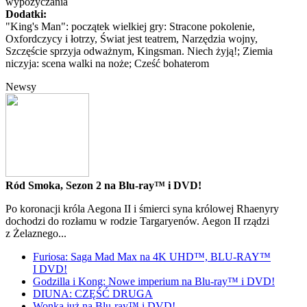
wypożyczania
Dodatki:
"King's Man": początek wielkiej gry: Stracone pokolenie,
Oxfordczycy i łotrzy, Świat jest teatrem, Narzędzia wojny,
Szczęście sprzyja odważnym, Kingsman. Niech żyją!; Ziemia
niczyja: scena walki na noże; Cześć bohaterom
Newsy
Ród Smoka, Sezon 2 na Blu-ray™ i DVD!
Po koronacji króla Aegona II i śmierci syna królowej Rhaenyry
dochodzi do rozłamu w rodzie Targaryenów. Aegon II rządzi
z Żelaznego...
Furiosa: Saga Mad Max na 4K UHD™, BLU-RAY™
I DVD!
Godzilla i Kong: Nowe imperium na Blu-ray™ i DVD!
DIUNA: CZĘŚĆ DRUGA
Wonka już na Blu-ray™ i DVD!