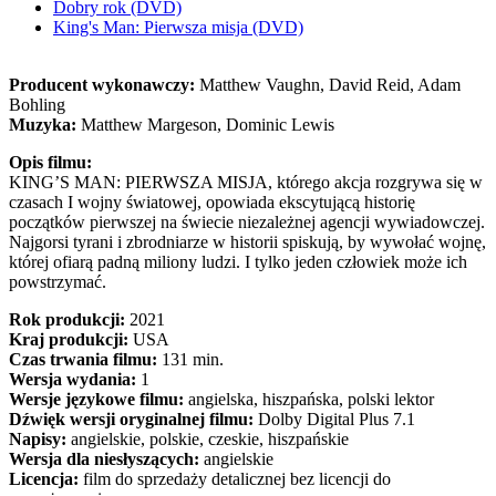
Dobry rok (DVD)
King's Man: Pierwsza misja (DVD)
Producent wykonawczy:
Matthew Vaughn, David Reid, Adam
Bohling
Muzyka:
Matthew Margeson, Dominic Lewis
Opis filmu:
KING’S MAN: PIERWSZA MISJA, którego akcja rozgrywa się w
czasach I wojny światowej, opowiada ekscytującą historię
początków pierwszej na świecie niezależnej agencji wywiadowczej.
Najgorsi tyrani i zbrodniarze w historii spiskują, by wywołać wojnę,
której ofiarą padną miliony ludzi. I tylko jeden człowiek może ich
powstrzymać.
Rok produkcji:
2021
Kraj produkcji:
USA
Czas trwania filmu:
131 min.
Wersja wydania:
1
Wersje językowe filmu:
angielska, hiszpańska, polski lektor
Dźwięk wersji oryginalnej filmu:
Dolby Digital Plus 7.1
Napisy:
angielskie, polskie, czeskie, hiszpańskie
Wersja dla niesłyszących:
angielskie
Licencja:
film do sprzedaży detalicznej bez licencji do