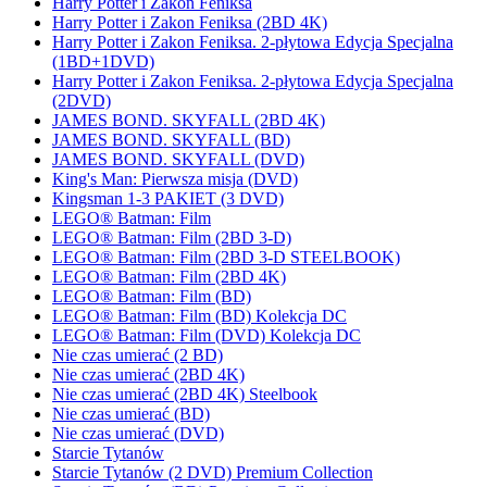
Harry Potter i Zakon Feniksa
Harry Potter i Zakon Feniksa (2BD 4K)
Harry Potter i Zakon Feniksa. 2-płytowa Edycja Specjalna
(1BD+1DVD)
Harry Potter i Zakon Feniksa. 2-płytowa Edycja Specjalna
(2DVD)
JAMES BOND. SKYFALL (2BD 4K)
JAMES BOND. SKYFALL (BD)
JAMES BOND. SKYFALL (DVD)
King's Man: Pierwsza misja (DVD)
Kingsman 1-3 PAKIET (3 DVD)
LEGO® Batman: Film
LEGO® Batman: Film (2BD 3-D)
LEGO® Batman: Film (2BD 3-D STEELBOOK)
LEGO® Batman: Film (2BD 4K)
LEGO® Batman: Film (BD)
LEGO® Batman: Film (BD) Kolekcja DC
LEGO® Batman: Film (DVD) Kolekcja DC
Nie czas umierać (2 BD)
Nie czas umierać (2BD 4K)
Nie czas umierać (2BD 4K) Steelbook
Nie czas umierać (BD)
Nie czas umierać (DVD)
Starcie Tytanów
Starcie Tytanów (2 DVD) Premium Collection