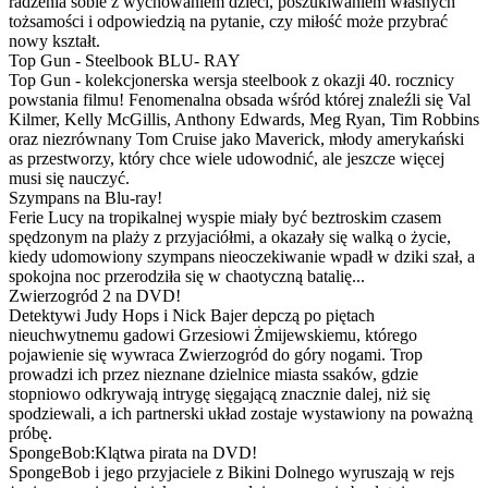
radzenia sobie z wychowaniem dzieci, poszukiwaniem własnych
tożsamości i odpowiedzią na pytanie, czy miłość może przybrać
nowy kształt.
Top Gun - Steelbook BLU- RAY
Top Gun - kolekcjonerska wersja steelbook z okazji 40. rocznicy
powstania filmu! Fenomenalna obsada wśród której znaleźli się Val
Kilmer, Kelly McGillis, Anthony Edwards, Meg Ryan, Tim Robbins
oraz niezrównany Tom Cruise jako Maverick, młody amerykański
as przestworzy, który chce wiele udowodnić, ale jeszcze więcej
musi się nauczyć.
Szympans na Blu-ray!
Ferie Lucy na tropikalnej wyspie miały być beztroskim czasem
spędzonym na plaży z przyjaciółmi, a okazały się walką o życie,
kiedy udomowiony szympans nieoczekiwanie wpadł w dziki szał, a
spokojna noc przerodziła się w chaotyczną batalię...
Zwierzogród 2 na DVD!
Detektywi Judy Hops i Nick Bajer depczą po piętach
nieuchwytnemu gadowi Grzesiowi Żmijewskiemu, którego
pojawienie się wywraca Zwierzogród do góry nogami. Trop
prowadzi ich przez nieznane dzielnice miasta ssaków, gdzie
stopniowo odkrywają intrygę sięgającą znacznie dalej, niż się
spodziewali, a ich partnerski układ zostaje wystawiony na poważną
próbę.
SpongeBob:Klątwa pirata na DVD!
SpongeBob i jego przyjaciele z Bikini Dolnego wyruszają w rejs