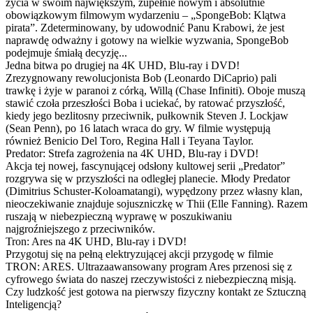
życia w swoim największym, zupełnie nowym i absolutnie
obowiązkowym filmowym wydarzeniu – „SpongeBob: Klątwa
pirata”. Zdeterminowany, by udowodnić Panu Krabowi, że jest
naprawdę odważny i gotowy na wielkie wyzwania, SpongeBob
podejmuje śmiałą decyzję...
Jedna bitwa po drugiej na 4K UHD, Blu-ray i DVD!
Zrezygnowany rewolucjonista Bob (Leonardo DiCaprio) pali
trawkę i żyje w paranoi z córką, Willą (Chase Infiniti). Oboje muszą
stawić czoła przeszłości Boba i uciekać, by ratować przyszłość,
kiedy jego bezlitosny przeciwnik, pułkownik Steven J. Lockjaw
(Sean Penn), po 16 latach wraca do gry. W filmie występują
również Benicio Del Toro, Regina Hall i Teyana Taylor.
Predator: Strefa zagrożenia na 4K UHD, Blu-ray i DVD!
Akcja tej nowej, fascynującej odsłony kultowej serii „Predator”
rozgrywa się w przyszłości na odległej planecie. Młody Predator
(Dimitrius Schuster-Koloamatangi), wypędzony przez własny klan,
nieoczekiwanie znajduje sojuszniczkę w Thii (Elle Fanning). Razem
ruszają w niebezpieczną wyprawę w poszukiwaniu
najgroźniejszego z przeciwników.
Tron: Ares na 4K UHD, Blu-ray i DVD!
Przygotuj się na pełną elektryzującej akcji przygodę w filmie
TRON: ARES. Ultrazaawansowany program Ares przenosi się z
cyfrowego świata do naszej rzeczywistości z niebezpieczną misją.
Czy ludzkość jest gotowa na pierwszy fizyczny kontakt ze Sztuczną
Inteligencją?