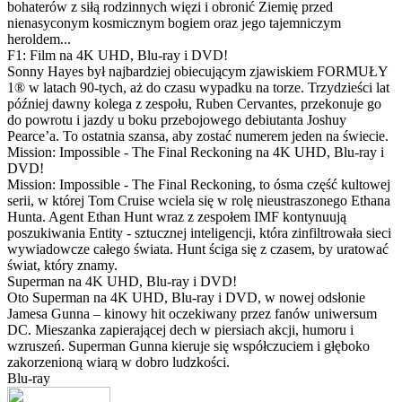
bohaterów z siłą rodzinnych więzi i obronić Ziemię przed
nienasyconym kosmicznym bogiem oraz jego tajemniczym
heroldem...
F1: Film na 4K UHD, Blu-ray i DVD!
Sonny Hayes był najbardziej obiecującym zjawiskiem FORMUŁY
1® w latach 90-tych, aż do czasu wypadku na torze. Trzydzieści lat
później dawny kolega z zespołu, Ruben Cervantes, przekonuje go
do powrotu i jazdy u boku przebojowego debiutanta Joshuy
Pearce’a. To ostatnia szansa, aby zostać numerem jeden na świecie.
Mission: Impossible - The Final Reckoning na 4K UHD, Blu-ray i
DVD!
Mission: Impossible - The Final Reckoning, to ósma część kultowej
serii, w której Tom Cruise wciela się w rolę nieustraszonego Ethana
Hunta. Agent Ethan Hunt wraz z zespołem IMF kontynuują
poszukiwania Entity - sztucznej inteligencji, która zinfiltrowała sieci
wywiadowcze całego świata. Hunt ściga się z czasem, by uratować
świat, który znamy.
Superman na 4K UHD, Blu-ray i DVD!
Oto Superman na 4K UHD, Blu-ray i DVD, w nowej odsłonie
Jamesa Gunna – kinowy hit oczekiwany przez fanów uniwersum
DC. Mieszanka zapierającej dech w piersiach akcji, humoru i
wzruszeń. Superman Gunna kieruje się współczuciem i głęboko
zakorzenioną wiarą w dobro ludzkości.
Blu-ray