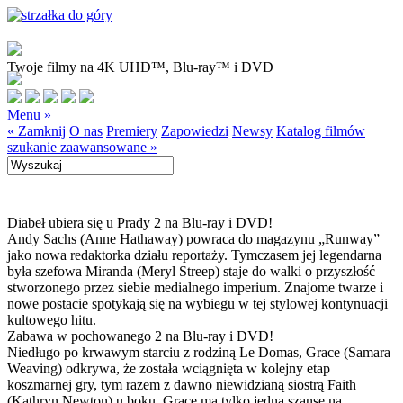
Twoje filmy na 4K UHD™, Blu-ray™ i DVD
Menu »
« Zamknij
O nas
Premiery
Zapowiedzi
Newsy
Katalog filmów
szukanie zaawansowane »
Diabeł ubiera się u Prady 2 na Blu-ray i DVD!
Andy Sachs (Anne Hathaway) powraca do magazynu „Runway”
jako nowa redaktorka działu reportaży. Tymczasem jej legendarna
była szefowa Miranda (Meryl Streep) staje do walki o przyszłość
stworzonego przez siebie medialnego imperium. Znajome twarze i
nowe postacie spotykają się na wybiegu w tej stylowej kontynuacji
kultowego hitu.
Zabawa w pochowanego 2 na Blu-ray i DVD!
Niedługo po krwawym starciu z rodziną Le Domas, Grace (Samara
Weaving) odkrywa, że została wciągnięta w kolejny etap
koszmarnej gry, tym razem z dawno niewidzianą siostrą Faith
(Kathryn Newton) u boku. Grace ma tylko jedną szansę na