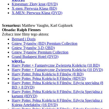
Kingsman: Złoty krąg (DVD)
X-men: Pierwsza Klasa (BD)
X-MEN: Pierwsza Klasa (DVD)
Scenariusz:
Matthew Vaughn
, Karl Gajdusek
Obsada:
Ralph Fiennes
Zobacz inne filmy tego aktora:
Bernard i Doris
Gniew Tytanów (BD) Premium Collection
Gniew Tytanów 3-D (2BD)
Gniew Tytanów Premium Collection
Grand Budapest Hotel (DVD)
więcej...
Harry Potter + Fantastyczne Zwierzęta Kolekcja (10 BD)
Harry Potter + Fantastyczne Zwierzęta Kolekcja (10 DVD)
Harry Potter. Pełna Kolekcja 8 Filmów (8 BD)
Harry Potter. Pełna Kolekcja 8 Filmów (8DVD)
Harry Potter. Pełna Kolekcja 8 Filmów. Edycja specjalna (8
BD + 8 DVD)
Harry Potter. Pełna Kolekcja 8 Filmów. Edycja Specjalna z
kartami (8DVD)
Harry Potter. Pełna Kolekcja 8 Filmów. Edycja Specjalna z
Księgą Artefaktów (16 DVD)