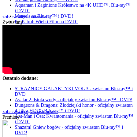
Aquaman i Zaginione Królestwo na 4K UHD™, Blu-ray™
i DVD!
Marvels na Blu-ray™ i DVD!
zobacz więcej newsów »
Psi Patrol: Wielki Film na DVD!
Zwiastuny
Ostatnio dodane:
STRAŻNICY GALAKTYKI VOL 3 - zwiastun Blu-ray™ i
DVD
Avatar 2: Istota wody - oficjalny zwiastun Blu-ray™ i DVD!
Dungeons & Dragons: Złodziejski honor - oficjalny zwiastun
4 Ultra HD™, Blu-ray™ i DVD!
zobacz więcej zwiastunów »
Ant-Man i Osa: Kwantomania - oficjalny zwiastun Blu-ray™
Premiery
i DVD!
Shazam! Gniew bogów - oficjalny zwiastun Blu-ray™ i
DVD!