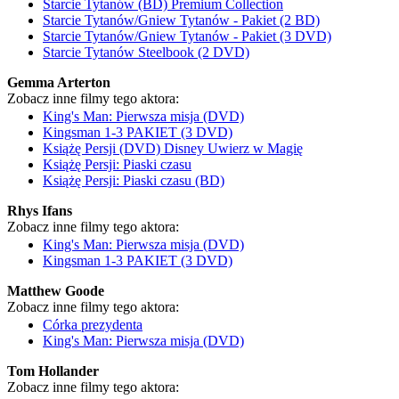
Starcie Tytanów (BD) Premium Collection
Starcie Tytanów/Gniew Tytanów - Pakiet (2 BD)
Starcie Tytanów/Gniew Tytanów - Pakiet (3 DVD)
Starcie Tytanów Steelbook (2 DVD)
Gemma Arterton
Zobacz inne filmy tego aktora:
King's Man: Pierwsza misja (DVD)
Kingsman 1-3 PAKIET (3 DVD)
Książę Persji (DVD) Disney Uwierz w Magię
Książę Persji: Piaski czasu
Książę Persji: Piaski czasu (BD)
Rhys Ifans
Zobacz inne filmy tego aktora:
King's Man: Pierwsza misja (DVD)
Kingsman 1-3 PAKIET (3 DVD)
Matthew Goode
Zobacz inne filmy tego aktora:
Córka prezydenta
King's Man: Pierwsza misja (DVD)
Tom Hollander
Zobacz inne filmy tego aktora: